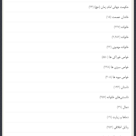
حکومت جهانی امام زمان (عج)
(24)
خاندان عصمت
(15)
خانواده
(227)
خانواده
(2,682)
خانواده مهدوی
(22)
خواص خوراکی ها
(550)
خواص سبزی ها
(228)
خواص میوه ها
(308)
داستان
(146)
دانستنی‌های خانواده
(357)
دجال
(29)
دعاها و زیارت
(19)
رذایل اخلاقی
(252)