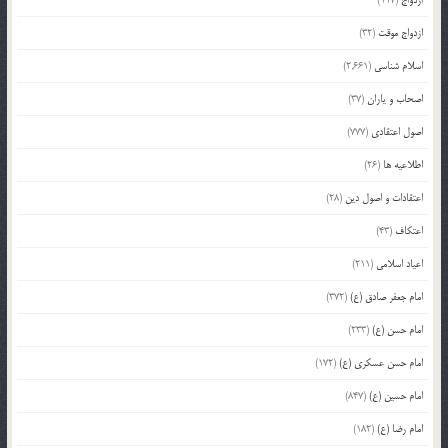
ازدواج موقت
(32)
اسلام شناسی
(2,661)
اصحاب و یاران
(37)
اصول اعتقادی
(777)
اطلاعیه ها
(26)
اعتقادات و اصول دین
(28)
اعتکاف
(43)
اعیاد اسلامی
(211)
امام جعفر صادق (ع)
(372)
امام حسن (ع)
(233)
امام حسن عسکری (ع)
(172)
امام حسین (ع)
(847)
امام رضا (ع)
(182)