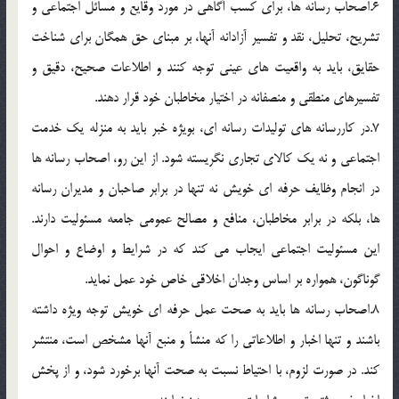
6.اصحاب رسانه ها، براي کسب آگاهي در مورد وقايع و مسائل اجتماعي و
تشريح، تحليل، نقد و تفسير آزادانه آنها، بر مبناي حق همگان براي شناخت
حقايق، بايد به واقعيت هاي عيني توجه کنند و اطلاعات صحيح، دقيق و
تفسيرهاي منطقي و منصفانه در اختيار مخاطبان خود قرار دهند.
7.در کاررسانه هاي توليدات رسانه اي، بويژه خبر بايد به منزله يک خدمت
اجتماعي و نه يک کالاي تجاري نگريسته شود. از اين رو، اصحاب رسانه ها
در انجام وظايف حرفه اي خويش نه تنها در برابر صاحبان و مديران رسانه
ها، بلکه در برابر مخاطبان، منافع و مصالح عمومي جامعه مسئوليت دارند.
اين مسئوليت اجتماعي ايجاب مي کند که در شرايط و اوضاع و احوال
گوناگون، همواره بر اساس وجدان اخلاقي خاص خود عمل نمايد.
8.اصحاب رسانه ها بايد به صحت عمل حرفه اي خويش توجه ويژه داشته
باشند و تنها اخبار و اطلاعاتي را که منشأ و منبع آنها مشخص است، منتشر
کند. در صورت لزوم، با احتياط نسبت به صحت آنها برخورد شود، و از پخش