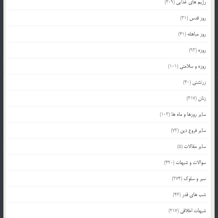
رژیم های غذایی
(209)
روز قدس
(31)
روز مباهله
(41)
روزه
(93)
روزه و سلامتی
(101)
زرتشتی
(40)
زنان
(317)
سایر روزها و ماه ها
(103)
سایر فروع دین
(72)
سایر مقالات
(5)
سوالات و شبهات
(420)
سیر و سلوک
(274)
شب های قدر
(46)
شبهات اخلاقی
(217)