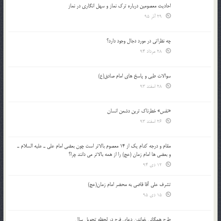
احادیث معصومین درباره ترک نماز و سهل انگاری در نماز
29 آذر 95
چه نظراتی در مورد دجال وجود دارد؟
28 مرداد 94
سوالات طبی و پاسخ های امام صادق(ع)
28 اسفند 93
«نفس» خطرناک ترین دشمن انسان
26 اسفند 93
مقام و درجه كدام يك از 14 معصوم بالاتر است چون بعضي امام علي ـ عليه السلام ـ
و بعضي ها امام زمان (عج) را از همه بالاتر مي دانند چرا؟
12 دی 94
تشرف علي آقا قاضي به محضر امام زمان(عج)
15 دی 95
طرح همگانی خواندن دعای فرج در لحظه تحویل سال