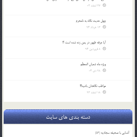
27 اسفند 03
چهل حدیث نگاه به نامحرم
13 خرداد 94
آیا جرقه ظهور در یمن زده شده است ؟!
8 فروردین 94
ویژه ماه شعبان المعظّم
28 دی 04
مواظب نگاهتان باشید!!!
18 اسفند 93
دسته بندی های سایت
آشنایی با صحیفه سجادیه
(56)