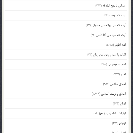
آشنایی با نهج البلاغه
(392)
آیت الله بهجت
(54)
آیت الله سید ابوالحسن اصفهانی
(43)
آیت الله سید علی آقا قاضی
(42)
ائمه اطهار
(5,038)
اثبات ولایت و وجود امام زمان
(73)
احادیث موضوعی
(550)
اخبار
(717)
اخلاق اسلامی
(956)
اخلاق و تربیت اسلامی
(2,836)
ادیان
(474)
ارتباط با امام زمان (عج)
(14)
ازدواج
(371)
ازدواج
(117)