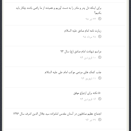
براي اينكه دل پدر و مادر را به دست آوريم و هميشه از ما راضي باشند چكار بايد
بكنيم؟
23 تیر 95
زیارت نامه امام صادق علیه السلام
28 مرداد 95
مراسم شهادت امام صادق (ع) سال 93
10 فروردین 94
جذب کمک های مردمی موکب امام علی علیه السلام
11 شهریور 96
50 نکته برای ازدواج موفق
16 فروردین 94
اجتماع عظیم صادقیون در آستان مقدس امامزاده سید جلال الدین اشرف سال 1396
29 تیر 96