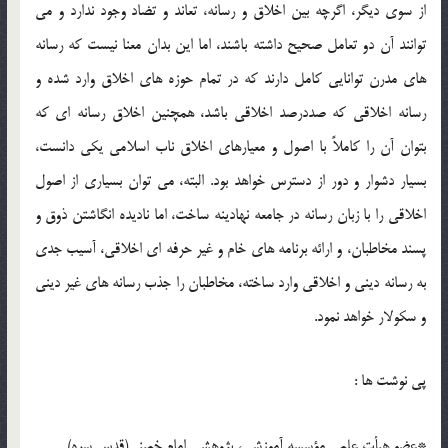
از سوي ديگر، اگرچه بين اخلاق و رسانه، تعاند و تضاد وجود ندارد و مي
توانند آن دو تعامل صحيح داشته باشند، اما اين بدان معنا نيست که رسانه
هاي مدرن توانايي کامل دارند که در تمام حوزه هاي اخلاق وارد شده و
رسانه اخلاقي که صددرصد اخلاقي باشد، همچنين اخلاق رسانه اي که
بتوان آن را کاملاً با اصول و معيارهاي اخلاق ناب اسلامي يکي دانست،
بسيار دشوار و دور از دسترس خواهد بود. البته، مي توان بسياري از اصول
اخلاقي را با زبان رسانه در جامعه نهادينه ساخت، اما ناديده انگاشتن ذوق و
پسند مخاطبان، و ارائه برنامه هاي خام و غير حرفه اي اخلاقي، آسيب جدي
به رسانه ديني و اخلاقي وارد ساخته، مخاطبان را جذب رسانه هاي غير ديني
و سکولار خواهد نمود.
پي نوشت ها :
*عضو هيأت علمي مؤسسه آموزشي، پژوهشي امام خميني(قدس سره).