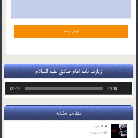
زیارت نامه امام صادق علیه السلام
پخش‌کننده
00:00
00:00
صوت
مطالب مشابه
اقسام غيبت
29 اسفند 03