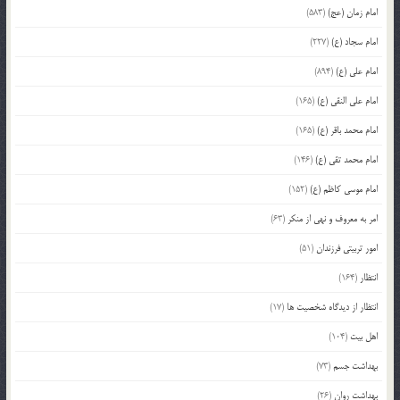
امام زمان (عج)
(583)
امام سجاد (ع)
(227)
امام علی (ع)
(894)
امام علی النقی (ع)
(165)
امام محمد باقر (ع)
(165)
امام محمد تقی (ع)
(146)
امام موسی کاظم (ع)
(152)
امر به معروف و نهی از منکر
(63)
امور تربیتی فرزندان
(51)
انتظار
(164)
انتظار از دیدگاه شخصیت ها
(17)
اهل بیت
(104)
بهداشت جسم
(73)
بهداشت روان
(26)