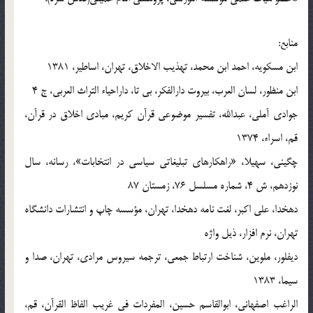
منابع:
ابن مسکويه، احمد ابن محمد، تهذيب الاخلاق، تهران، اساطير، 1381
ابن منظور، لسان العرب، بيروت دارالفکر، بي تا، داراحياء التراث العربي، ج 4
جوادي آملي، عبدالله، تفسير موضوعي قرآن کريم، مبادي اخلاق در قرآن،
قم، اسراء، 1374
چگيني، سهيلا، «راهکارهاي تبليغاتي سياسي در انتخابات»، رسانه، سال
نوزدهم، ش 4، شماره مسلسل 76، زمستان 87
دهخدا، علي اکبر، لغت نامه دهخدا، تهران، مؤسسه چاپ و انتشارات دانشگاه
تهران، نرم افزار، ذيل واژه
ديفلور، ملوين، شناخت ارتباط جمعي، ترجمه سيروس مرادي، تهران، صدا و
سيما، 1383
الراغب اصفهاني، ابوالقاسم حسين، المفردات في غريب الفاظ القرآن، قم،