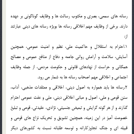
رسانه هاي سمعي، بصري و مکتوب رسالت ها و وظايف گوناگوني بر عهده
دارند. برخي از وظايف مهم اخلاقي رسانه ها بويژه رسانه هاي ديني عبارتند
از:
1.احترام به استقلال و حاکميت ملي، نظم و امنيت عمومي، همچنين
آسايش، سلامت و آرامش رواني جامعه و دفاع از منافع عمومي و مصالح
همگاني و حراست از نهادهاي قانوني و حکومت مردمي، از جمله وظايف
اجتماعي و اخلاقي مهم اصحاب رسانه ها به شمار مي رود.
2.رسانه ها بايد همواره به اصول ديني، اخلاقي و معتقدات مذهبي، آداب،
سنن قومي و ملي، اصول و مباني اخلاقي ديني، ملي و عفت عمومي احترام
گذارند و از هر گونه گرايش و تبعيض جنسيتي، نژادي، عقيدتي، قومي و تبليغ
خصومت آميز در اين زمينه، همچنين تشويق و تحريک نزاع هاي قومي و
قبيله اي و جنگ تجاوزکارانه و توسعه طلبانه نسبت به کشورهاي ديگر