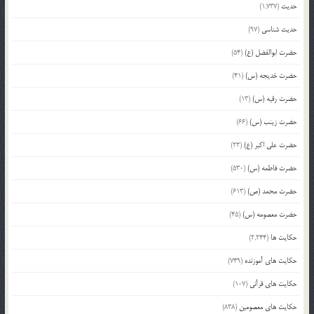
حدیث
(1,737)
حدیث شناسی
(97)
حضرت ابوالفضل (ع)
(54)
حضرت خدیجه (س)
(41)
حضرت رقیه (س)
(13)
حضرت زینب (س)
(66)
حضرت علی اکبر (ع)
(23)
حضرت فاطمه (س)
(530)
حضرت محمد (ص)
(613)
حضرت معصومه (س)
(45)
حکایت ها
(2,244)
حکایت های آموزنده
(749)
حکایت های قرآنی
(107)
حکایت های معصومین
(838)