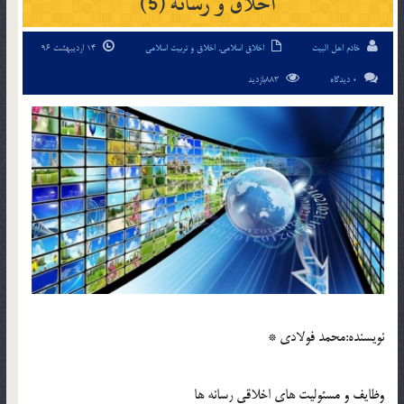
اخلاق و رسانه (5)
خادم اهل البیت
اخلاق اسلامی
,
اخلاق و تربیت اسلامی
14 اردیبهشت 96
0 دیدگاه
883بازدید
نويسنده:محمد فولادي *
وظايف و مسئوليت هاي اخلاقي رسانه ها