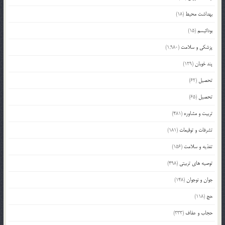
بهداشت محیط
(18)
بودائیسم
(15)
پزشکی و سلامت
(1,980)
پند خوبان
(129)
تحصیل
(62)
تحصیل
(65)
تربیت و مشاوره
(481)
تشرفات و توقیعات
(181)
تغذیه و سلامت
(156)
توصیه های تربیتی
(498)
جوان و نوجوان
(148)
حج
(118)
حجاب و عفاف
(333)