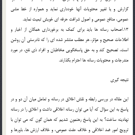
گزارش و يا تغيير محتويات آنها خودداري نمايد و همواره از خط مشي
عمومي، منافع عمومي و اصول شرافت حرفه اي خويش تبعيت نمايد.
13.اصحاب رسانه ها بايد براي کمک به برخورداري همگان از اخبار و
اطلاعات صحيح و مؤثر، هر مطلب منتشر شده اي را که نادرستي آن روشن
است، تصحيح کند و به حق پاسخگويي مخاطبان و افراد ذي نفع، در مورد
مندرجات و محتويات رسانه ها احترام بگذارند.
نتيجه گيري
اين مقاله در بررسي رابطه و نقش اخلاق در رسانه و تعامل ميان آن دو و در
پاسخ به اين سؤال که آيا مي توان رسانه اخلاقي داشت و اخلاق را در رسانه
نهادينه ساخت؟ به اين پاسخ رهنمون شديم که همان گون که مي توان با
ترويج امور ضد اخلاقي و خلاف عفت عمومي، و خلاف ارزش ها، باورها و