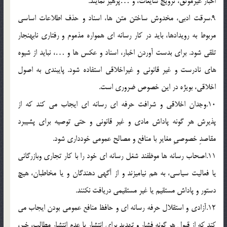
اخبار غيرموثق، ترويج شايعات، و …پرهيز نمايند.
9.سرقت ادبي، مخدوش ساختن متن ها، اسناد و حذف اطلاعات اساسي
مربوط به رويدادها، بايد در کار رسانه اي همواره مذموم و رفتاري نابهنجار
تلقي شود. براي بدست آوردن اخبار، اسناد و عکس ها و …، نبايد از شيوه
هاي نادرست و غير قانوني و غيراخلاقي استفاده شود. پايبندي به اصول
اخلاقي، بويژه در اين خصوص ضروري است.
10.وجدان اخلاقي و شرافت حرفه اي رسانه اي ايجاب مي کند که از
پذيرش هر گونه پاداش مادي و غير قانوني و حتي توصيه براي پشيبرد
مقاصدِ خصوصيِ مغاير با منافع و مصالح عمومي خودداري شود.
11.اصحاب رسانه ها موظفند شغل رسانه اي خود را با کار تجاري وبازرگاني
يا فعاليت سياسي، به هم نياميزند و از آگهي دهندگان و يا مخاطبان، هيچ
دستور و پاداش مستقيم يا غير مستقيمي دريافت نکنند.
12.آزادي و استقلال حرفه رسانه اي و حافظ منافع عمومي بودن ايجاب مي
کند که از قبول هر گونه فشار و تهديد براي انتشار يا عدم انتشار مطالب، خبر،