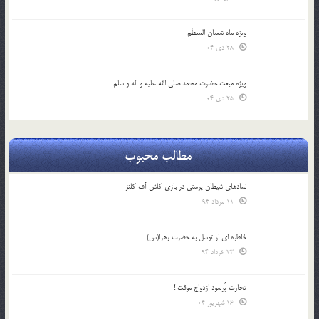
ویژه ماه شعبان المعظّم
28 دی 04
ویژه مبعث حضرت محمد صلی الله علیه و اله و سلم
25 دی 04
مطالب محبوب
نمادهای شیطان پرستی در بازی کلش آف کلنز
11 مرداد 94
خاطره ای از توسل به حضرت زهرا(س)
23 خرداد 94
تجارت پُرسود ازدواج موقت !
16 شهریور 04