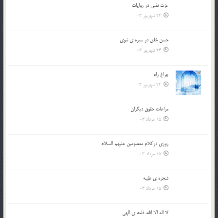
عزت نفس در روايات
24 شهریور 03
حسن خلق در سيره ي نبوي
24 شهریور 03
چراغ راه
24 شهریور 03
مراعات حقوق ديگران
15 مرداد 03
روزي دركلام معصومين عليهم السلام
15 مرداد 03
شجره ي طيبه
15 مرداد 03
لا اله الا الله، قلعه ي الهي