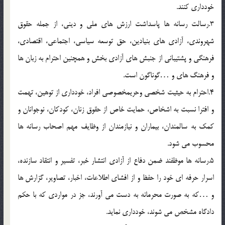
خودداري کنند.
3.رسالت رسانه ها پاسداشت ارزش هاي ملي و ديني، از جمله حقوق
شهروندي، آزادي هاي بنيادين، حق توسعه سياسي، اجتماعي، اقتصادي،
فرهنگي و پشتيباني از جنبش هاي آزادي بخش و همچنين احترام به زبان ها
و فرهنگ هاي و …گوناگون است.
4.احترام به حيثيت شخصي وحريمخصوصي افراد، خودداري از توهين، تهمت
و افترا نسبت به اشخاص، حمايت خاص از حقوق زنان، کودکان، نوجوانان و
کمک به سالمندان، بيماران و نيازمندان از وظايف مهم اصحاب رسانه ها
محسوب مي شود.
5.رسانه ها موظفند ضمن دفاع از آزادي انتشار خبر، تفسير و انتقاد سازنده،
اسرار حرفه اي خود را حفظ و از افشاي اطلاعات، اخبار، تصاوير، گزارش ها
و …که به صورت محرمانه به دست مي آورند، جز در مواردي که با حکم
دادگاه مشخص مي شوند، خودداري نمايد.