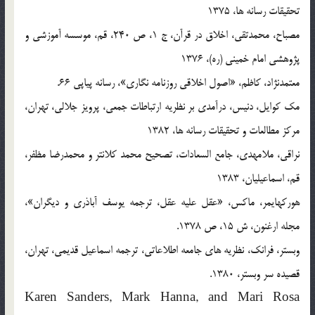
تحقيقات رسانه ها، 1375
مصباح، محمدتقي، اخلاق در قرآن، ج 1، ص 240، قم، موسسه آموزشي و
پژوهشي امام خميني (ره)، 1376
معتمدنژاد، کاظم، «اصول اخلاقي روزنامه نگاري»، رسانه پياپي 66.
مک کوايل، دنيس، درآمدي بر نظريه ارتباطات جمعي، پرويز جلالي، تهران،
مرکز مطالعات و تحقيقات رسانه ها، 1382
نراقي، ملامهدي، جامع السعادات، تصحيح محمد کلانتر و محمدرضا مظفر،
قم، اسماعيليان، 1383
هورکهايمر، ماکس، «عقل عليه عقل، ترجمه يوسف آباذري و ديگران»،
مجله ارغنون، ش 15، ص 1378.
وبستر، فرانک، نظريه هاي جامعه اطلاعاتي، ترجمه اسماعيل قديمي، تهران،
قصيده سر وبستر، 1380.
Karen Sanders, Mark Hanna, and Mari Rosa