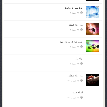
عزت نفس در روايات
29 اسفند 03
سه رذیله شیطانی
29 اسفند 03
حسن خلق در سيره ي نبوي
29 اسفند 03
چراغ راه
29 اسفند 03
سه رذیله شیطانی
24 شهریور 03
اقسام غيبت
24 شهریور 03