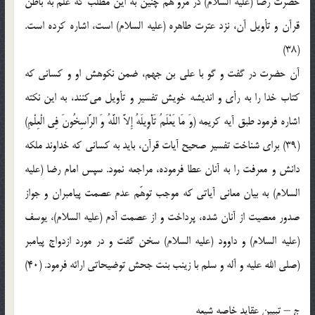
حضرت رضا (علیه السلام) در مرو هم چنین به این مطلب که علم به باطن
قرآن و تأویل آن، نزد عترت طاهره (علیه السلام) است، اشاره کرده است.
(38)
آن حضرت در گفت و گو با علی بن جهم، ضمن نکوهش او و کسانی که
کتاب خدا را به رأی و اندیشه خویش تفسیر و تأویل می‌کنند، به این نکته
اشاره فرمود طبق آیه کریمه (وَ مَا یَعْلَمُ تَأْوِیلَهُ إِلاَّ اللَّهُ وَ الرَّاسِخُونَ فِی الْعِلْمِ)
(39) برای شناخت تفسیر صحیح آیات قرآن، باید به کسانی که خداوند ملکه
دانش و معرفت را به آنان عطا فرموده، مراجعه نمود. سپس امام رضا (علیه
السلام) به بیان معانی آیاتی که موجب توهّم عدم عصمت پیامبران و جواز
صدور معصیت از آنان شده، پرداخت و از عصمت آدم (علیه السلام)، یوسف
(علیه السلام) و داوود (علیه السلام) سخن گفت و در مورد ازدواج پیامبر
(صلی الله علیه و آله و سلم با زینب بنت جحش توضیحاتی ارائه فرمود. (40)
ج – تبیین عقاید خاصه شیعه