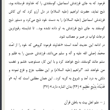
فرمود که به جای فرزندش اسماعیل، گوسفندی را که خداوند فرستاده بود،
ذبح نماید، حضرت ابراهیم (علیه السلام) در دل آرزو کرد که ای کاش
فرزندش اسماعیل (علیه السلام) را به دست خود ذبح می‌کرد و دستور ذبح
گوسفند به جای ذبح فرزندش به او داده نشده بود… تا شایسته رفیع‌ترین
درجات ثواب در صبر بر مصائب شود.
در ادامه این حدیث آمده است: «خداوند فرمود: گروهی که خود را از امّت
محمّد (صلی الله علیه و آله و سلم می‌دانند، فرزندش حسین را به ظلم و
ستم مانند گوسفند، ذبح خواهند کرد و با این کار، مستوجب خشم و غضب
من خواهند شد. “ابراهیم (علیه السلام) بر این مطلب جزع و فزع نموده و
دلش به درد آمد و شروع به گریه کرد… این همان مطلبی است که آیه «وَ
فَدَیْنَاهُ بِذِبْحٍ عَظِیمٍ‌ » (36) بدان اشاره دارد.» (37)
ز – علم اهل بیت به باطن قرآن