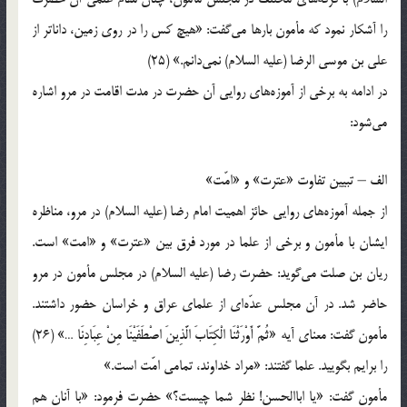
را آشکار نمود که مأمون بارها می‌گفت: «هیچ کس را در روی زمین، داناتر از
علی بن موسی الرضا (علیه السلام) نمی‌دانم.» (25)
در ادامه به برخی از آموزه‌های روایی آن حضرت در مدت اقامت در مرو اشاره
می‌شود:
الف – تبیین تفاوت «عترت» و «امّت»
از جمله آموزه‌های روایی حائز اهمیت امام رضا (علیه السلام) در مرو، مناظره
ایشان با مأمون و برخی از علما در مورد فرق بین «عترت» و «امت» است.
ریان بن صلت می‌گوید: حضرت رضا (علیه السلام) در مجلس مأمون در مرو
حاضر شد. در آن مجلس عدّه‌ای از علمای عراق و خراسان حضور داشتند.
مأمون گفت: معنای آیه «ثُمَّ أَوْرَثْنَا الْکِتَابَ الَّذِینَ اصْطَفَیْنَا مِنْ عِبَادِنَا …» (26)
را برایم بگویید. علما گفتند: «مراد خداوند، تمامی امّت است.»
مأمون گفت: «یا اباالحسن! نظر شما چیست؟» حضرت فرمود: «با آنان هم