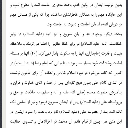
بدین ترتیب ایشان در اولین قدم، بحث محوری امامت ائمه را مطرح نمود و
این جایگاه مهم را به همگان خاطرنشان ساخت، چرا که یکی از مسائل مهم
در دوران ائمه، ادعای امامت و دعوت به امامت بود.
بحث دیگر، برخورد تند و زبان صریح و تیز ائمه (علیه السلام) در برابر
خلفاست. ائمه (علیه السلام) در برابر خلفا حقایق را افشا می‌کردند و ملاحظه
هیبت و قدرت زمام‌داران، آنها را به سکوت وادار نمی‌کرد. (20) آنها بر مسئله
امامت وخلافت خود بسیار مصر بودند، تا جایی که امام رضا (علیه السلام) در
کتابی که گفته می‌شود در مورد اسلام خالص واحکام آن برای مأمون نوشت،
در ابتدای کلام حتی بدون هیچ تقیه‌ای پس از حمد و ثنای خداوند و قرآن و
پیامبرش حضرت محدم (صلی الله علیه و آله و سلم، به خلافت بر حق و
بی‌واسطه علی (علیه السلام) پس از ایشان تصریح فرمود و نیز از اسامی تک
تک ائمه بعد از حضرت علی (علیه السلام) نام برد و همه را ستود. ایشان در
این متن هم چنین از قیام قائم آل محمد در آخرالزمان و تساوی حقانیت