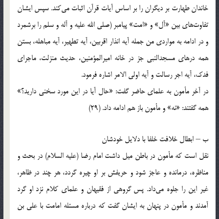
خاندان طهارت بر دیگران را بر اساس آیات قرآن اثبات می‌کند. سپس ایشان
تفاوت‌های بین «آل» و «امت» پیامبر (صلی الله علیه و آله و سلم را برشمرد
و در ادامه به مواردی من جمله آیه انذار اقربین، آیه تطهیر، آیه مباهله، بستن
همه درهای مسجدالنبی جز در خانه امیرالمؤمنین، حدیث منزلت، ماجرای
فدک، آیه اجر رسالت و آیه اولی الامر اشاره فرمود.
در آخر مأمون به علمای حاضر گفت: «حال آیا در این مورد سخنی دارید؟»
همه گفتند: «نه» و مأمون باز هم ادامه داد. (29)
ب – ابطال خلافت خلفا با دلایل خودشان
نقل است که مأمون در باطن میل داشت امام رضا (علیه السلام) در بحث و
مناظره، درمانده و عاجز شود و حریفش بر او چیره گردد، هر چند در ظاهر،
غیر این را جلوه می‌داد. پس گروهی از فقیهان و علمای کلام نزد او گرد
آمدند و مأمون در پنهان به ایشان گفت که درباره مسئله امامت با علی بن