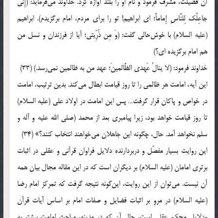
آن فضیلت، مشرّف فرمود و نام او را بلند آوازه کرد. خداوند می‌فرماید: (إِنّی
جاعِلُک لِلنَّاسِ إِماماً؛ ای ابراهیم! تو را برای مردم، امام برگزیدم). ابراهیم
(علیه السلام) با خوش‌حالی گفت: (وَ مِن ذُرِّیتی؛ آیا از فرزندان و نسل من
هم امام برگزیده ای؟)
خداوند فرمود: (لا ینالُ عَهدی الظَّالمینَ؛ عهد من به ظالمین نمی‌رسد.) (33)
این آیه، امامت هر ظالمی را تا روز قیامت ابطال می‌کند. بدین ترتیب، امامت
در خواص و پاکان قرار گرفت… پس این امامت در اولاد علی (علیه السلام)
تا روز قیامت خواهد بود، زیرا پیامبری بعد از محمد (صلی الله علیه و آله و
سلم نخواهد آمد. حال، چگونه این جاهلان می‌خواهند انتخاب کنند؟» (34)
این روایت بسیار مفصّل و دربردارنده دلایل فراوان قرآنی و عقلی در اثبات
برتری امامان (علیه السلام) بر دیگران است که در این مقاله مجال بیان همه
آن نیست. می‌توان از این روایت، این‌گونه نتیجه گرفت که تمرکز امام رضا
(علیه السلام) در مرو بر اثبات فضایل و صفات امام بر اساس آیات قرآن
ودلایل محکم عقلی است، حال آن که در مدینه، مباحث امامت بیشتر به