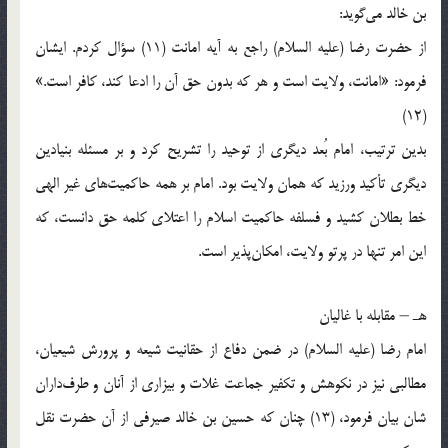
بن خالد می‌گوید:
از حضرت رضا (علیه السلام) راجع به آیه امانت (11) سؤال کردم. ایشان
فرمود: «امانت، ولایت است و هر که بدون حق آن را ادعا کند، کافر است.»
(12)
بدین ترتیب، امام بُعد دیگری از توحید را تشریح کرد و بر مسئله بنیادین
دیگری تأکید ورزید که همان ولایت بود. امام بر همه حاکمیت‌های غیر الهی
خط بطلان کشید و فسلفه حاکمیت اسلام را اعتلای کلمه حق دانست، که
این امر تنها در پرتو ولایت، امکان‌پذیر است.
هـ – مقابله با غالیان
امام رضا (علیه السلام) در ضمن دفاع از حقانیت شیعه و پرورش شیعیان،
مطالبی نیز در نکوهش و تکفیر جماعت غلات و بیزاری از آنان و طرف‌داران
شان بیان فرمود، (13) چنان که حسین بن خالد صیرفی از آن حضرت نقل