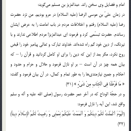
امام و فضایل وی سخن راند. عبدالعزیز بن مسلم می‌گوید:
در زمان علیّ بن موسی الرضا (علیه السلام) در مرو بودیم. من نزد حضرت
رضا (علیه السلام) رفتم و اختلافات مردم در باب امامت را به عرض ایشان
رساندم. حضرت تبسّمی کرد و فرمود: ای عبدالعزیز! مردم اطلاعی ندارند و با
نیرنگ، از دین خود گم راه شده‌اند. خداوند تبارک و تعالی پیامبر خود را قبض
روح نکرد، مگر بعد از این که دین را برای او کامل گردانید و قرآن را – که
بیان همه چیز در آن است – بر او نازل فرمود و حلال و حرام و حدود و
احکام و جمیع نیازمندی‌ها را به طور تمام و کمال، در آن بیان فرمود و گفت:
« مَا فَرَّطْنَا فِی الْکِتَابِ مِنْ شَیْ‌ءٍ » (31)
و در حجّة الوداع که در آخر عمر حضرت رسول (صلی الله علیه و آله و سلم
واقع شد، این آیه را نازل فرمود:
(الْیَوْمَ أَکْمَلْتُ لَکُمْ دِینَکُمْ وَ أَتْمَمْتُ عَلَیْکُمْ نِعْمَتِی وَ رَضِیتُ لَکُمُ الْإِسْلاَمَ دِیناً)
(32)