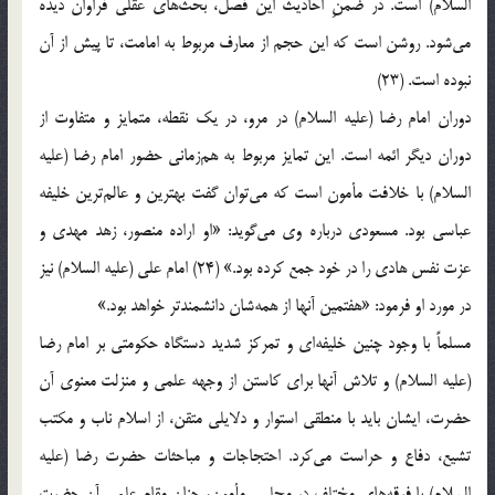
السلام) است. در ضمنِ احادیث این فصل، بحث‌های عقلی فراوان دیده
می‌شود. روشن است که این حجم از معارف مربوط به امامت، تا پیش از آن
نبوده است. (23)
دوران امام رضا (علیه السلام) در مرو، در یک نقطه، متمایز و متفاوت از
دوران دیگر ائمه است. این تمایز مربوط به هم‌زمانی حضور امام رضا (علیه
السلام) با خلافت مأمون است که می‌توان گفت بهترین و عالم‌ترین خلیفه
عباسی بود. مسعودی درباره وی می‌گوید: «او اراده منصور، زهد مهدی و
عزت نفس هادی را در خود جمع کرده بود.» (24) امام علی (علیه السلام) نیز
در مورد او فرمود: «هفتمین آنها از همه‌شان دانشمندتر خواهد بود.»
مسلماً با وجود چنین خلیفه‌ای و تمرکز شدید دستگاه حکومتی بر امام رضا
(علیه السلام) و تلاش آنها برای کاستن از وجهه علمی و منزلت معنوی آن
حضرت، ایشان باید با منطقی استوار و دلایلی متقن، از اسلام ناب و مکتب
تشیع، دفاع و حراست می‌کرد. احتجاجات و مباحثات حضرت رضا (علیه
السلام) با فرقه‌های مختلف در مجلس مأمون، چنان مقام علمی آن حضرت