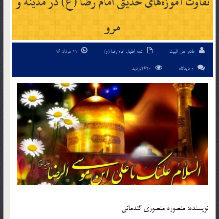
تفاوت آموزه‌های حدیثی امام رضا (ع) در مدینه و
مرو
خادم اهل البیت
ائمه اطهار
,
امام رضا (ع)
11 مرداد 96
0 دیدگاه
2620بازدید
نویسنده: منصوره منصوری گندمانی