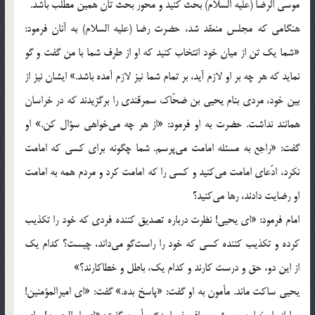
موسی الرضا (علیه السلام) بحث کنید و محور بحث تان همین مطلب باشد.
هنگامی که مجلس منعقد شد، حضرت رضا (علیه السلام) به آنان فرمود:
«شما یک تن از میان خود انتخاب کنید که او از طرف شما با من گفت و گو
نماید که هر چه بر او لازم آید، بر تمام شما نیز لازم آمده باشد.» ایشان نیز از
بین خود، مردی بنام یحیی بن ضحّاک سمرقندی را برگزیدند که در خراسان
همانند نداشت. حضرت به او فرمود: «از هر چه می‌خواهی سؤال کن.» او
گفت: «راجع به مسئله امامت می‌پرسم. شما چگونه برای کسی که امامت
نکرد، ادّعای امامت می‌کنید و کسی را که امامت کرد و مردم همه به امامت
او رضایت دادند، رها می‌کنید؟
امام فرمود: «ای یحیی! نظرت درباره تصدیق کننده فردی که خود را تکذیب
کرده و تکذیب کننده کسی که خود را راست‌گو می‌داند، چیست؟ کدام یک
از این دو، حق و درست کارند و کدام یک، باطل و خطاکارند؟»
یحیی ساکت ماند. مأمون به او گفت: «پاسخ بده.» گفت: «ای امیرالمؤمنین!