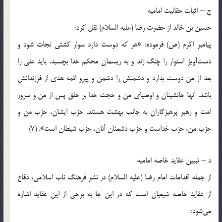
ج – اثبات حقانیت امامیه
حسین بن خالد از حضرت رضا (علیه السلام) نقل کرد:
پیامبر اکرم (ص) فرموده: «هر که دوست دارد سوار کشتی نجات شود و
دست‌آویز استوار را چنگ زند و به ریسمان محکم خدا بچسبد، باید علی را
بعد از من دوست بدارد و دشمنش را دشمن و پیرو ائمه هدی از فرزندانش
باشد. آنها جانشینان و اوصیای من و حجت خدا بر خلق پس از من و سرور
امت و رهبر پرهیزگاران به جانب بهشت هستند. حزب ایشان، حزب من و
حزب من، حزب خداست و حزب دشمنان آنان، حزب شیطان است». (7)
د – تبیین عقاید خاصه امامیه
از جمله اقدامات امام رضا (علیه السلام) در نشر فرهنگ ناب اسلامی، دفاع
از عقاید خاصه شیعیان است که در این جا به برخی از این عقاید اشاره
می‌شود: