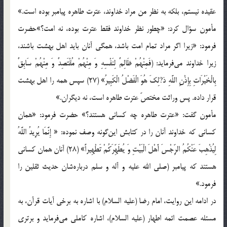
عقیده نیستم، بلکه به نظر من مراد خداوند، عترت طاهره پیامبر بوده است.»
مأمون سؤال کرد: «چطور نظر خداوند فقط عترت بوده، نه امت؟»حضرت
فرمود: «زیرا اگر مراد تمام امت باشد، همگی آنان باید اهل بهشت باشند،
زیرا خداوند می‌فرماید: (فَمِنْهُمْ ظَالِمٌ لِنَفْسِهِ وَ مِنْهُمْ مُقْتَصِدٌ وَ مِنْهُمْ سَابِقٌ
بِالْخَیْرَاتِ بِإِذْنِ اللَّهِ ذ?لِکَ هُوَ الْفَضْلُ الْکَبِیرُ» (27) سپس همه را اهل بهشت
قرار داده. پس وراثت مختصّ عترت طاهره است، نه دیگران.»
مأمون گفت: «عترت طاهره چه کسانی هستند؟» حضرت فرمود: «همان
کسانی که خداوند آنان را در کتابش این‌گونه وصف نموده: « إِنَّمَا یُرِیدُ اللَّهُ
لِیُذْهِبَ عَنْکُمُ الرِّجْسَ أَهْلَ الْبَیْتِ وَ یُطَهِّرَکُمْ تَطْهِیراً» (28) آنان همان کسانی
هستند که پیامبر (صلی الله علیه و آله و سلم درباره‌شان حدیث ثقلین را
فرمود.»
در ادامه این روایت، امام رضا (علیه السلام) با اشاره به برخی آیات قرآن، به
مسئله عصمت ائمه اطهار (علیه السلام)، اشاره کاملی می‌فرماید و برتری