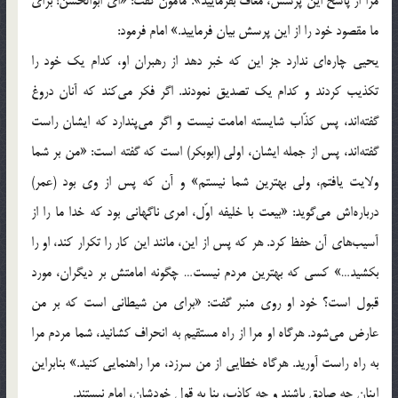
مرا از پاسخ این پرسش، معاف بفرمایید». مأمون گفت: «ای ابوالحسن! برای
ما مقصود خود را از این پرسش بیان فرمایید.» امام فرمود:
یحیی چاره‌ای ندارد جز این که خبر دهد از رهبران او، کدام یک خود را
تکذیب کردند و کدام یک تصدیق نمودند. اگر فکر می‌کند که آنان دروغ
گفته‌اند، پس کذّاب شایسته امامت نیست و اگر می‌پندارد که ایشان راست
گفته‌اند، پس از جمله ایشان، اولی (ابوبکر) است که گفته است: «من بر شما
ولایت یافتم، ولی بهترین شما نیستم» و آن که پس از وی بود (عمر)
درباره‌اش می‌گوید: «بیعت با خلیفه اوّل، امری ناگهانی بود که خدا ما را از
آسیب‌های آن حفظ کرد. هر که پس از این، مانند این کار را تکرار کند، او را
بکشید…» کسی که بهترین مردم نیست… چگونه امامتش بر دیگران، مورد
قبول است؟ خود او روی منبر گفت: «برای من شیطانی است که بر من
عارض می‌شود. هرگاه او مرا از راه مستقیم به انحراف کشانید، شما مردم مرا
به راه راست آورید. هرگاه خطایی از من سرزد، مرا راهنمایی کنید.» بنابراین
اینان چه صادق باشند و چه کاذب، بنا به قول خودشان، امام نیستند.