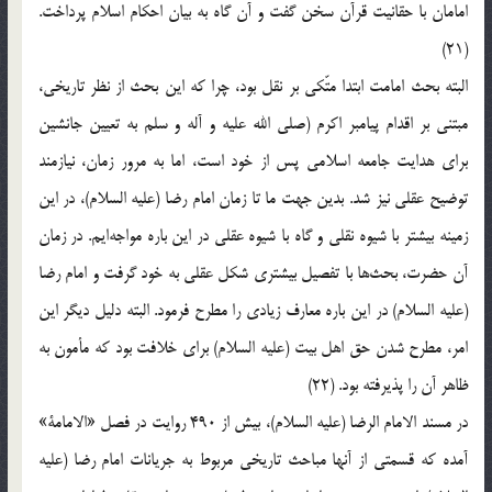
امامان با حقانیت قرآن سخن گفت و آن گاه به بیان احکام اسلام پرداخت.
(21)
البته بحث امامت ابتدا متّکی بر نقل بود، چرا که این بحث از نظر تاریخی،
مبتنی بر اقدام پیامبر اکرم (صلی الله علیه و آله و سلم به تعیین جانشین
برای هدایت جامعه اسلامی پس از خود است، اما به مرور زمان، نیازمند
توضیح عقلی نیز شد. بدین جهت ما تا زمان امام رضا (علیه السلام)، در این
زمینه بیشتر با شیوه نقلی و گاه با شیوه عقلی در این باره مواجه‌ایم. در زمان
آن حضرت، بحث‌ها با تفصیل بیشتری شکل عقلی به خود گرفت و امام رضا
(علیه السلام) در این باره معارف زیادی را مطرح فرمود. البته دلیل دیگر این
امر، مطرح شدن حق اهل بیت (علیه السلام) برای خلافت بود که مأمون به
ظاهر آن را پذیرفته بود. (22)
در مسند الامام الرضا (علیه السلام)، بیش از 490 روایت در فصل «الامامة»
آمده که قسمتی از آنها مباحث تاریخی مربوط به جریانات امام رضا (علیه