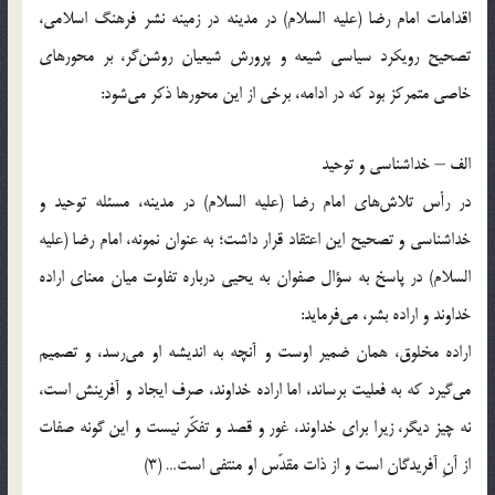
اقدامات امام رضا (علیه السلام) در مدینه در زمینه نشر فرهنگ اسلامی،
تصحیح رویکرد سیاسی شیعه و پرورش شیعیان روشن‌گر، بر محورهای
خاصی متمرکز بود که در ادامه، برخی از این محورها ذکر می‌شود:
الف – خداشناسی و توحید
در رأس تلاش‌های امام رضا (علیه السلام) در مدینه، مسئله توحید و
خداشناسی و تصحیح این اعتقاد قرار داشت؛ به عنوان نمونه، امام رضا (علیه
السلام) در پاسخ به سؤال صفوان به یحیی درباره تفاوت میان معنای اراده
خداوند و اراده بشر، می‌فرماید:
اراده مخلوق، همان ضمیر اوست و آنچه به اندیشه او می‌رسد، و تصمیم
می‌گیرد که به فعلیت برساند، اما اراده خداوند، صرف ایجاد و آفرینش است،
نه چیز دیگر، زیرا برای خداوند، غور و قصد و تفکّر نیست و این گونه صفات
از آنِ آفریدگان است و از ذات مقدّس او منتفی است… (3)