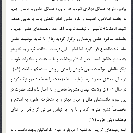
پیامبر، متوجه مسائل دیگری شود و هم با ورود مسائل علمی و عالمان جدید
به جامعه اسلامی، اهمیت و نفوذ علمی امام کاهش یابد. با همین هدف،
«بیت الحکمة» تأسیس و نهضت ترجمه آغاز شد و هسته‌های علمی جدید و
جلسات مناظره علمی پرشماری برگزار گردید (15) تا شاید موقعیت علمی
امام، تحت‌الشعاع قرار گیرد. اما امام از این فرصت استفاده کرد و به نشر هر
چه بیشتر حقایق اصیل دین اسلام پرداخت و با مباحثات و مناظرات خود با
دیگر عالمان، موقعیت علمی خویش را بیش از پیش مستحکم ساخت. (16)
در سال 200 ق حضرت رضا (علیه السلام) مدینه را به مقصد مرو ترک کرد و
در سال 201 ق ولایت عهدی مشروط مأمون را به اجبار پذیرفت. حضرت در
این دوره، دانشمندان ملل و ادیان دیگر را با مناظرات علمی، به اسلام و
مخصوصاً تشیع متوجه کرد و با به جا نهادن میراثی گران‌قدر، بر غنای
فرهنگ دینی افزود. (17)
البته زمینه‌های گرایش به تشیع از دیرباز در میان خراسانیان وجود داشت و به