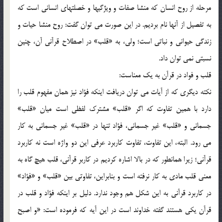
مرحله از روح انسان كه منشا صفات و ويژگيها و خصلتهاي انساني است كه
به تفصيل از آنها نام برديم. در اين صورت مي توان گفت: روح منشا حيات و
زندگي حيواني و نباتي است؛ ولي، به «قلب» در اصطلاح قرآني آن، چنين
نسبتي نمي توان داد.
قلب و فواد در قرآن به يك معناست:
نكته ديگري كه از آيات مي توان دريافت اينكه فؤاد نيز همان مفهوم قلب را
دارد با همين تفاوت كه اگر «قلب» مشترك لفظي است ميان «قلب»
جسماني و «قلب» غير جسماني، فؤاد تنها در «قلب» غير جسماني به كار
مي رود. البته، اين تفاوت، تفاوت كاربرد عرفي اين دو واژه است نه كاربرد
قرآني؛ زيرا همانطور كه در بالا اشاره كرديم در كاربر قرآني، قلب هيچ گاه به
معني قلب مادي به كار نرفته است و بنابراين، تفاوتي بين «قلب» و «فؤاد»
در كاربرد قرآني به اين شكل هم وجود ندارد. دليل بر اينكه فؤاد و قلب در
قرآن يكي هستند گفته خداوند است در اين آيه كه فرموده است: «و اصبح