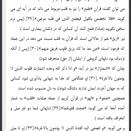
مي توان گفت: قرآن «طمع» را نيز به قلب مربوط مي داند كه در آيه اي مي
گويد: «فلا تخضعن بالقول فيطمع الذي في قلبه مرض».[29] (پس نرم
سخن نگوييد (مبادا) طمع كنند آن كساني كه در دلشان بيماري است ).
نيز «زيغ» هم از حالاتي است كه قرآن به قلب نسبت مي دهد در اين جمله
كه فرمود است: «من بعد ما كاد يزيغ قلوب فريق منهم».[30] (پس از آنكه
نزديك بود دلهاي گروهي از ايشان (از حق) منحرف شود).
چنان كه «اشمئزاز» نيز در آيه: «و اذا ذكر الله وحده اشمازت قلوب الذين لا
يؤمنون بالاخرة» .[31] (و هنگامي كه خدا به تنهايي يادآوري شود كساني
كه به جهان آخرت ايمان ندارند دلتنگ شوند). به دل منسوب شده است.
همچنين «صغو» و «لهو» در قرآن كريم از جمله صفات «قلب» به شمار
آمده آنجا كه مي گويد: «صغت قلوبكما».[32] (دلهاي شما دو نفر ميل و
انحراف يافته است ).
و مي گويد: «و لتصغي اليه افئدة الذين لا يؤمنون بالاخرة».[33] (و تا ميل