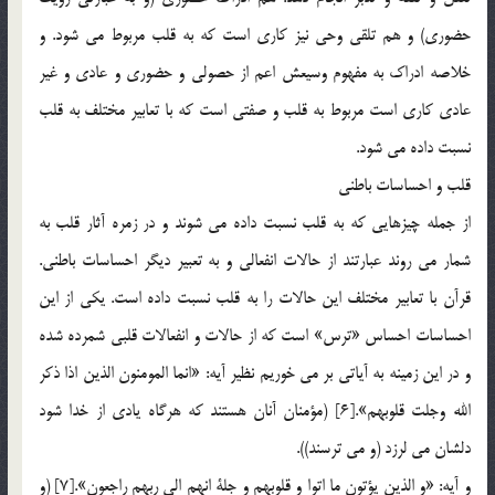
حضوري) و هم تلقي وحي نيز كاري است كه به قلب مربوط مي شود. و
خلاصه ادراك به مفهوم وسيعش اعم از حصولي و حضوري و عادي و غير
عادي كاري است مربوط به قلب و صفتي است كه با تعابير مختلف به قلب
نسبت داده مي شود.
قلب و احساسات باطني
از جمله چيزهايي كه به قلب نسبت داده مي شوند و در زمره آثار قلب به
شمار مي روند عبارتند از حالات انفعالي و به تعبير ديگر احساسات باطني.
قرآن با تعابير مختلف اين حالات را به قلب نسبت داده است. يكي از اين
احساسات احساس «ترس» است كه از حالات و انفعالات قلبي شمرده شده
و در اين زمينه به آياتي بر مي خوريم نظير آيه: «انما المومنون الذين اذا ذكر
الله وجلت قلوبهم».[6] (مؤمنان آنان هستند كه هرگاه يادي از خدا شود
دلشان مي لرزد (و مي ترسند)).
و آيه: «و الذين يؤتون ما اتوا و قلوبهم و جلة انهم الي ربهم راجعون».[7] (و