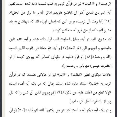
«رحمت» و «اخبات» نيز در قرآن كريم به قلب نسبت داده شده است. نظير
آيه: الم يان للذين آمنوا ان تخشع قلوبهم لذكر الله و ما نزل من الحق».
[16] (آيا وقت آن نرسيده براي آنان كه ايمان آورده اند كه دلهاشان به ياد
خدا و آنچه كه از حق فرو آمده خاشع گردد).
كه خشوع قلب در آيه، مقابل قساوت قلب قرار داده شده. و آيه: «ثم تلين
جلودهم و قلوبهم الي ذكر الله».[17] و آيه: «و جعلنا في قلوب الذين اتبعوه
رافة و رحمة».[18] (و قرار داديم در دلهاي كساني كه پيروي كردند از او
(حضرت عيسي) مهرباني و رحمت را).
حالات ديگري نظير «غفلت» و «اثم» نيز از حالاتي هستند كه در قرآن
كريم به «قلب» استناد داده شده است. چنان كه در يك آيه آمده است:
«ولا تطع من اغفلنا قلبه عن ذكرنا».[19] (و پيروي نكن آن كس را كه دل
وي از ياد خود غافل كرده ايم ).
و در يك آيه ديگر آمده است كه: «و من يكتمها فانه اثم قلبه».[20] (و آن