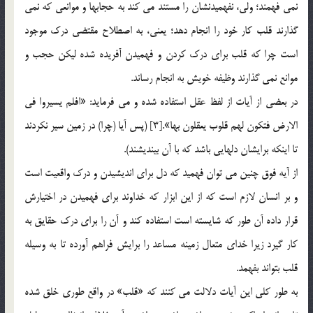
نمي فهمند؛ ولي، نفهميدنشان را مستند مي كند به حجابها و موانعي كه نمي
گذارند قلب كار خود را انجام دهد؛ يعني، به اصطلاح مقتضي درك موجود
است چرا كه قلب براي درك كردن و فهميدن آفريده شده ليكن حجب و
موانع نمي گذارند وظيفه خويش به انجام رساند.
در بعضي از آيات از لفظ عقل استفاده شده و مي فرمايد: «افلم يسيروا في
الارض فتكون لهم قلوب يعقلون بها».[3] (پس آيا (چرا) در زمين سير نكردند
تا اينكه برايشان دلهايي باشد كه با آن بينديشند).
از آيه فوق چنين مي توان فهميد كه دل براي انديشيدن و درك واقعيت است
و بر انسان لازم است كه از اين ابزار كه خداوند براي فهميدن در اختيارش
قرار داده آن طور كه شايسته است استفاده كند و آن را براي درك حقايق به
كار گيرد زيرا خداي متعال زمينه مساعد را برايش فراهم آورده تا به وسيله
قلب بتواند بفهمد.
به طور كلي اين آيات دلالت مي كنند كه «قلب» در واقع طوري خلق شده