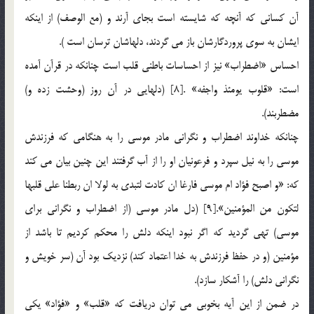
آن كساني كه آنچه كه شايسته است بجاي آرند و (مع الوصف) از اينكه
ايشان به سوي پروردگارشان باز مي گردند، دلهاشان ترسان است ).
احساس «اضطراب» نيز از احساسات باطني قلب است چنانكه در قرآن آمده
است: «قلوب يومئذ واجفه» .[8] (دلهايي در آن روز (وحشت زده و)
مضطربند).
چنانكه خداوند اضطراب و نگراني مادر موسي را به هنگامي كه فرزندش
موسي را به نيل سپرد و فرعونيان او را از آب گرفتند اين چنين بيان مي كند
كه: «و اصبح فؤاد ام موسي فارغا ان كادت لتبدي به لولا ان ربطنا علي قلبها
لتكون من المؤمنين».[9] (دل مادر موسي (از اضطراب و نگراني براي
موسي) تهي گرديد كه اگر نبود اينكه دلش را محكم كرديم تا باشد از
مؤمنين (و در حفظ فرزندش به خدا اعتماد كند) نزديك بود آن (سر خويش و
نگراني دلش) را آشكار سازد).
در ضمن از اين آيه بخوبي مي توان دريافت كه «قلب» و «فؤاد» يكي