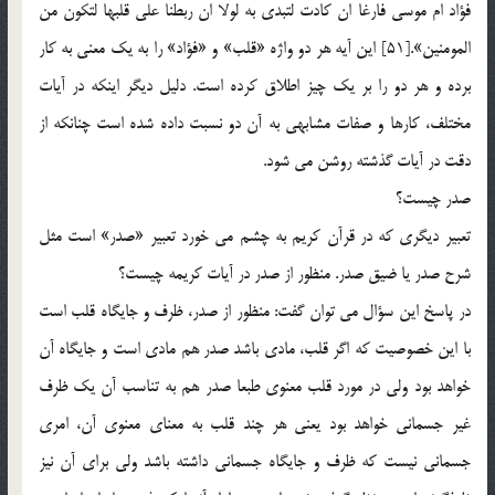
فؤاد ام موسي فارغا ان كادت لتبدي به لولا ان ربطنا علي قلبها لتكون من
المومنين».[51] اين آيه هر دو واژه «قلب» و «فؤاد» را به يك معني به كار
برده و هر دو را بر يك چيز اطلاق كرده است. دليل ديگر اينكه در آيات
مختلف، كارها و صفات مشابهي به آن دو نسبت داده شده است چنانكه از
دقت در آيات گذشته روشن مي شود.
صدر چيست؟
تعبير ديگري كه در قرآن كريم به چشم مي خورد تعبير «صدر» است مثل
شرح صدر يا ضيق صدر. منظور از صدر در آيات كريمه چيست؟
در پاسخ اين سؤال مي توان گفت: منظور از صدر، ظرف و جايگاه قلب است
با اين خصوصيت كه اگر قلب، مادي باشد صدر هم مادي است و جايگاه آن
خواهد بود ولي در مورد قلب معنوي طبعا صدر هم به تناسب آن يك ظرف
غير جسماني خواهد بود يعني هر چند قلب به معناي معنوي آن، امري
جسماني نيست كه ظرف و جايگاه جسماني داشته باشد ولي براي آن نيز