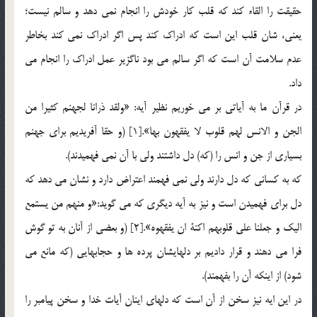
حقيقت را القاء كند كه قلب كار خودش را انجام نمي دهد و سالم نيست؛
يعني، شان قلب اين است كه ادراك كند پس اگر ادراك نمي كند بخاطر
عدم سلامت آن است كه اگر سالم مي بود ناگزير عمل ادراك را انجام مي
داد.
در قرآن ما به آياتي بر مي خوريم نظير آيه: «ولقد ذرانا لجهنم كثيرا من
الجن و الانس لهم قلوب لا يفقهون بها».[1] (و حقا آفريديم براي جهنم
بسياري از جن و انس را (كه) دل داشتند ولي با آن نمي فهميدند).
كه به كساني كه دل دارند ولي نمي فهمند اعتراض دارد و نشان مي دهد كه
دل براي فهميدن است و نيز به آيه ديگري كه مي گويد:«و منهم من يستمع
اليك و جعلنا علي قلوبهم اكنة ان يفقهوه».[2] (و بعضي از آنان به تو گوش
فرا مي دهند و قرار داديم بر دلهايشان پرده ها و حجابهايي (كه مانع مي
شود) از اينكه آن را بفهمند).
در اين ايه نيز سخن از آن است كه دلهاي اينان آيات خدا و سخن پيامبر را