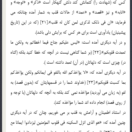
كس كه (شهادت را) كتمانش كند دلش گنهكار است «ذكر» و «توجه» و
«انابه» و نيز «قصد» و «عمد» از حالات قلب به شمار آمده چنانكه مي
فرمايد: «ان في ذلك لذكري لمن كان له قلب».[21] (كه در اين (تاريخ
پيشينيان) يادآوري است براي هر كس كه برايش دلي باشد).
و در آيه ديگري آمده است: «ليس عليكم جناح فيما اخطاتم به ولكن ما
تعمدت قلوبكم».[22] (بر شما گناهي نيست در آنچه كه خطا كنيد بلكه (گناه
در) چيزي است كه دلهاتان (در آن) تعمد داشته است ).
در آيه ديگري آمده كه: «لا يؤاخذكم الله باللغو في ايمانكم ولكن يؤاخذكم
بما كسبت قلوبكم».[23] (خداوند شما را در قسمهايتان كه (بدون قصد) به
لغو (به زبان مي آورديد) مؤاخذه نمي كند بلكه به آنچه كه دلهاتان (با توجه و
از روي قصد) انجام داده اند شما را مؤاخذه كند).
در استناد اطمينان و آرامش به قلب بر مي خوريم. چنان كه در آيه ديگري
چنين آمده كه: «هو الذي انزل السكينه في قلوب المؤمنين ليزدادوا ايمانا مع