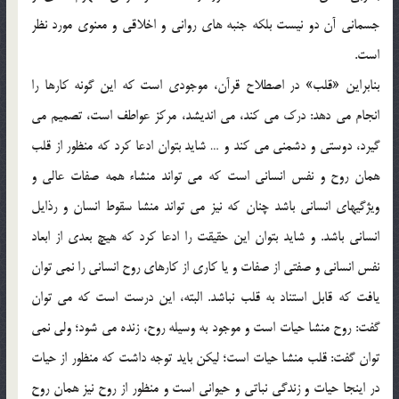
جسماني آن دو نيست بلكه جنبه هاي رواني و اخلاقي و معنوي مورد نظر
است.
بنابراين «قلب» در اصطلاح قرآن، موجودي است كه اين گونه كارها را
انجام مي دهد: درك مي كند، مي انديشد، مركز عواطف است، تصميم مي
گيرد، دوستي و دشمني مي كند و … شايد بتوان ادعا كرد كه منظور از قلب
همان روح و نفس انساني است كه مي تواند منشاء همه صفات عالي و
ويژگيهاي انساني باشد چنان كه نيز مي تواند منشا سقوط انسان و رذايل
انساني باشد. و شايد بتوان اين حقيقت را ادعا كرد كه هيچ بعدي از ابعاد
نفس انساني و صفتي از صفات و يا كاري از كارهاي روح انساني را نمي توان
يافت كه قابل استناد به قلب نباشد. البته، اين درست است كه مي توان
گفت: روح منشا حيات است و موجود به وسيله روح، زنده مي شود؛ ولي نمي
توان گفت: قلب منشا حيات است؛ ليكن بايد توجه داشت كه منظور از حيات
در اينجا حيات و زندگي نباتي و حيواني است و منظور از روح نيز همان روح