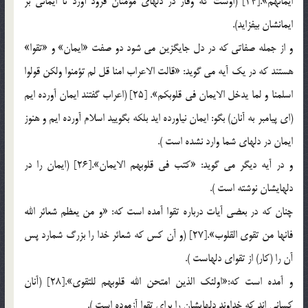
ايمانهم».[24] (اوست كه وقار در دلهاي مؤمنان فرود آورد تا ايماني بر
ايمانشان بيفزايد).
و از جمله صفاتي كه در دل جايگزين مي شود دو صفت «ايمان» و «تقوا»
هستند كه در يك آيه مي گويد: «قالت الاعراب امنا قل لم تؤمنوا ولكن قولوا
اسلمنا و لما يدخل الايمان في قلوبكم». [25] (اعراب گفتند ايمان آورده ايم
(اي پيامبر به آنان) بگو: ايمان نياورده ايد بلكه بگوييد اسلام آورده ايم و هنوز
ايمان در دلهاي شما وارد نشده است ).
و در آيه ديگر مي گويد: «كتب في قلوبهم الايمان».[26] (ايمان را در
دلهايشان نوشته است ).
چنان كه در بعضي آيات درباره تقوا آمده است كه: «و من يعظم شعائر الله
فانها من تقوي القلوب».[27] (و آن كس كه شعائر خدا را بزرگ شمارد پس
آن را (كار) از تقواي دلهاست ).
و آمده است كه:«اولئك الذين امتحن الله قلوبهم للتقوي».[28] (آنان
كساني اند كه خداوند دلهايشان را براي تقوا آزموده است ).