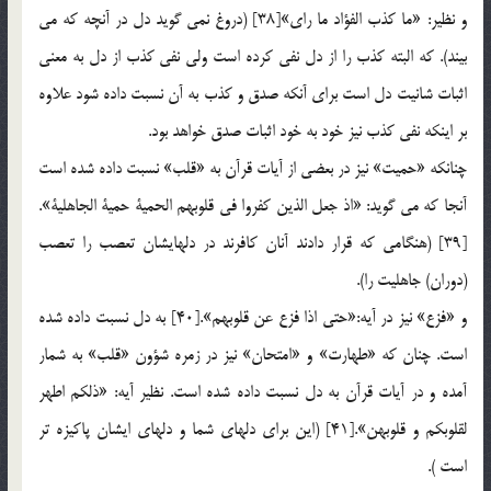
و نظير: «ما كذب الفؤاد ما راي»[38] (دروغ نمي گويد دل در آنچه كه مي
بيند). كه البته كذب را از دل نفي كرده است ولي نفي كذب از دل به معني
اثبات شانيت دل است براي آنكه صدق و كذب به آن نسبت داده شود علاوه
بر اينكه نفي كذب نيز خود به خود اثبات صدق خواهد بود.
چنانكه «حميت» نيز در بعضي از آيات قرآن به «قلب» نسبت داده شده است
آنجا كه مي گويد: «اذ جعل الذين كفروا في قلوبهم الحمية حمية الجاهلية».
[39] (هنگامي كه قرار دادند آنان كافرند در دلهايشان تعصب را تعصب
(دوران) جاهليت را).
و «فزع» نيز در آيه:«حتي اذا فزع عن قلوبهم».[40] به دل نسبت داده شده
است. چنان كه «طهارت» و «امتحان» نيز در زمره شؤون «قلب» به شمار
آمده و در آيات قرآن به دل نسبت داده شده است. نظير آيه: «ذلكم اطهر
لقلوبكم و قلوبهن».[41] (اين براي دلهاي شما و دلهاي ايشان پاكيزه تر
است ).