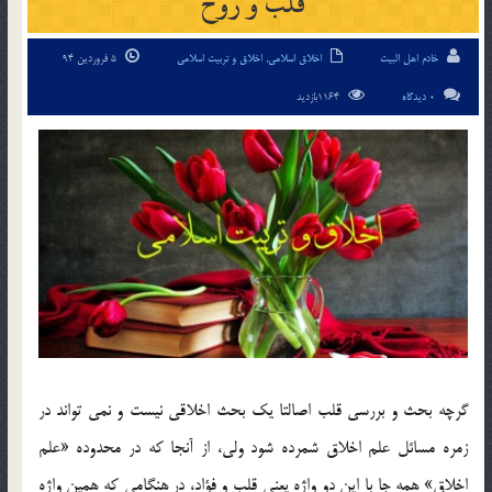
قلب و روح
خادم اهل البیت
اخلاق اسلامی
,
اخلاق و تربیت اسلامی
5 فروردین 94
0 دیدگاه
1164بازدید
گرچه بحث و بررسي قلب اصالتا يك بحث اخلاقي نيست و نمي تواند در
زمره مسائل علم اخلاق شمرده شود ولي، از آنجا كه در محدوده «علم
اخلاق» همه جا با اين دو واژه يعني قلب و فؤاد، در هنگامي كه همين واژه