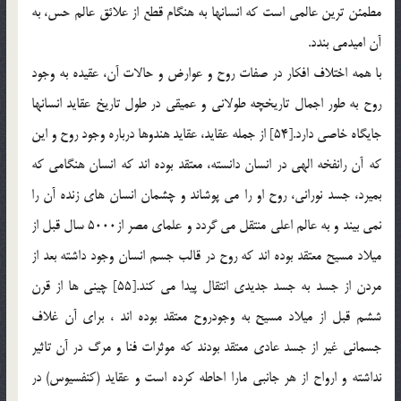
مطمئن ترين عالمي است كه انسانها به هنگام قطع از علائق عالم حس، به
آن اميدمي بندد.
با همه اختلاف افكار در صفات روح و عوارض و حالات آن، عقيده به وجود
روح به طور اجمال تاريخچه طولاني و عميقي در طول تاريخ عقايد انسانها
جايگاه خاصي دارد.[54] از جمله عقايد، عقايد هندوها درباره وجود روح و اين
كه آن رانفخه الهي در انسان دانسته، معتقد بوده اند كه انسان هنگامي كه
بميرد، جسد نوراني، روح او را مي پوشاند و چشمان انسان هاي زنده آن را
نمي بيند و به عالم اعلي منتقل مي گردد و علماي مصر از5000 سال قبل از
ميلاد مسيح معتقد بوده اند كه روح در قالب جسم انسان وجود داشته بعد از
مردن از جسد به جسد جديدي انتقال پيدا مي كند.[55] چيني ها از قرن
ششم قبل از ميلاد مسيح به وجودروح معتقد بوده اند ، براي آن غلاف
جسماني غير از جسد عادي معتقد بودند كه موثرات فنا و مرگ در آن تاثير
نداشته و ارواح از هر جانبي مارا احاطه كرده است و عقايد (كنفسيوس) در