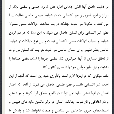
در فعليت يافتن آنها نقش چنداني ندارد مثل غريزه جنسي و بعضي ديگر از
غرايز و امور فطري و غير اكتسابي كه در شرايط طبيعي خاصي فعاليت پيدا
مي كنند و شكوفا مي شوند چنانكه در بعد شناخت ادراكات حسي معمولا
بطور غير اكتسابي براي انسان حاصل مي شوند به اين معنا كه فراهم كردن
شرايط و اسباب ادراكات حسي، اكتسابي نيست و اين نوع ادراكات در شرايط
خاصي بطور طبيعي براي انسان حاصل مي شوند هر چند كه انسان مي تواند
از تحقق بسياري از آنها جلوگيري كند: بعضي چيزها را نبيند، بعضي صداها را
نشنود، و نيز ساير حواس خود را تا حدي كنترل كند.
نكته ديگري كه در اينجا لازم است يادآوري شود اين است كه آنچه از اين
ابعاد، غير اكتسابي باشند و بطور طبيعي حاصل مي شوند از آنجا كه اختيار
انسان در آنها نقشي ندارد نمي توانند در قلمرو اخلاق قرار گيرند و مورد مدح
و ذم اخلاقي واقع شوند، چنانكه، انسان در برابر داشتن مايه هاي طبيعي و
استعدادهاي جبري خدادادي نيز ستايش و مذمت نخواهد شد و پاداش يا