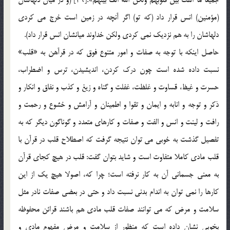
(مؤمنين) انس قرار داد (كه تو) اگر آنچه در زمين است خرج مي كردي
دلهاشان را به هم نزديك نمي كردي ولكن خداوند ميانشان انس قرار داد).
حاصل اينكه با توجه به صفات و امور متنوع فوق كه در قرآهن به «قلب»
نسبت داده شده است چون درك كردن، انديشيدن، ترس و اضطراب،
حسرت و غيظ، قساوت و غلظت، غفلت و گناه و زيغ و كذب و نفاق و انكار و
ذكر و توجه و انابه و ايمان و تقوا و اطمينان و آرامش و خشوع و رحمت و
رافت و لينت و انس و الفت و صفات و كارهاي متعدد و گوناگون ديگر كه به
تفصيل گذشت به خوبي مي توان نتيجه گرفت كه اصطلاح قلب در قرآن با
قلب مادي كاملا متفاوت است و شايد بتوان گفت: قلب در هيچ كجاي قرآن
به معني جسماني آن به كار نرفته است؛ چرا كه، اصولا هيچ يك از اين
كارها را نمي توان به اندام بدني نسبت داد و حتي در بعضي صفات نادر مثل
سلامت و مرض كه مي توانند صفات قلب مادي هم باشند قرائن محفوظه
بخوبي نشان داده است كه منظور از سلامت و مرض مفهوم مادي و