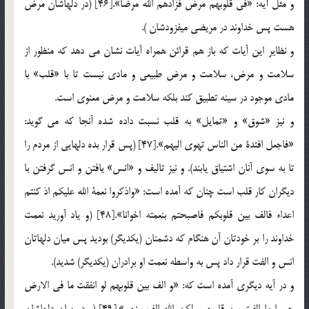
و مثل آيه: «في قلوبهم مرض فزادهم الله مرضا».[46] (در دلهاشان مرض
هست پس خداوند در مريضي ميفزودشان ).
و نظاير اين آيات كه باز هم قرائن همراه آيات نشان مي دهد كه منظور از
سلامت و مرض، سلامت و مرض طبيعي و مادي نيست تا با «قلب» با
مادي موجود در سينه تطبيق كند بلكه سلامت و مرض معنوي است.
و نيز «شوق» و «تمايل» به قلب نسبت داده شده آنجا كه مي گويد:
«فاجعل افئدة من الناس تهوي اليهم».[47] (پس قرار بده دلهايي از مردم را
تا به سوي آنان اشتياق يابند). و نيز تاليف و «انس» يافتن و انس گرفتن با
ديگران كار قلب است چنان كه آمده است: «واذكروا نعمة الله عليكم اذ كنتم
اعداء فالف بين قلوبكم فاصبحتم بنعمته اخوانا».[48] (و ياد آوريد نعمت
خداوند را بر خودتان آن هنگام كه دشمنان (يكديگر) بوديد پس ميان دلهاتان
انس و الفت قرار داد پس به واسطه نعمت او برادران (يكديگر) شديد).
و در آيه ديگري آمده است كه: «و الف بين قلوبهم لو انفقت ما في الارض
جميعا ما الفت بين قلوبهم ولكن الله الف بينهم».[49] (و در ميان دلهاشان