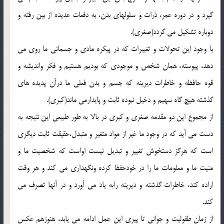
گيرد و در دوره عمر، ذرات و سلولهاي بدن، به دفعات عديده از بين رفته و
دوباره تشكيل مي گردد(صغري).
با وجود اين تحولات و تغييرات كه در پيكره مادي و جسماني ما روي مي
دهد، پيوسته، همان شخص و موجودي كه بوديم هستيم و فكر وانديشه و
قوه حافظه و خاطرات ديرينه كه جسم و بدن فعلي ما درآن پديده هاي
گذشته هيچ گاه سهيم و دخيل نبوده ثابت و پايدارمي ماند(كبري).
از مجموع اين دو مقدمه صغري و كبري در بالا به طور طبيعي اين نتيجه به
دست مي آيد كه در وجود ما غير از مواد متغير و متبدل،حقيقت ثابت ديگري
است كه هرگز دستخوش تغيير و تبديل نيست اواست كه شخصيت ما و
منيت ما و معلومات ما را در خودحفظ كرده ونگهداري مي كند و هر وقت
اراده كند، خاطرات گذشته و ديرينه رابه ياد مي آورد و در آنها تصرف مي
كند.
از زمان طفوليت و جواني تا پيري اين عمل ادامه مي يابد، هنوزهم عكس