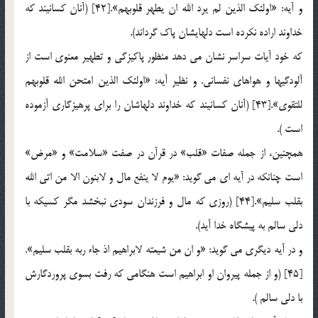
و آيه: «اولئك الذين لم يرد الله ان يطهر قلوبهم».[42] (آنان كسانيند كه
خداوند اراده نكرده است دلهايشان پاك گرداند).
كه خود آيات سراسر نشان مي دهد منظور پاكيزگي و تطهير معنوي است از
آلودگيها و هواهاي نفساني. و نظير آيه: «اولئك الذين امتحن الله قلوبهم
للتقوي».[43] (آنان كسانيند كه خداوند دلهاشان را براي پرهيزگاري آزموده
است ).
همچنين، از جمله صفات «قلب» در قرآن در صفت «سلامت» و «مرض»
است چنانكه در آيه اي مي گويد: «يوم لا ينفع مال و لابنون الا من اتي الله
بقلب سليم».[44] (روزي كه مال و فرزندان سودي نبخشد مگر كسيكه با
دلي سالم به پيشگاه خدا آيد).
و در آيه ديگري مي گويد: «و ان من شيعته لابراهيم اذ جاء ربه بقلب سليم».
[45] (و از جمله پيروان او ابراهيم است هنگامي كه رفت بسوي پروردگارش
با دلي سالم ).