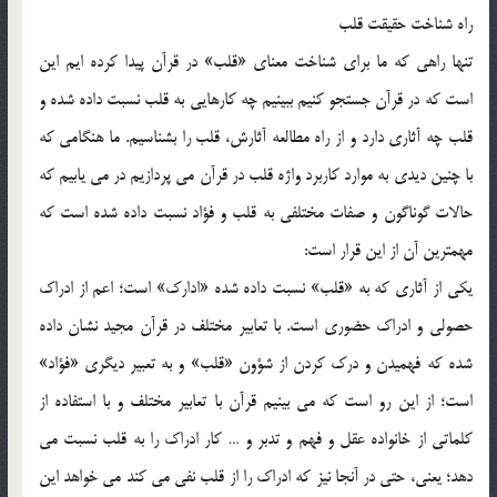
راه شناخت حقيقت قلب
تنها راهي كه ما براي شناخت معناي «قلب» در قرآن پيدا كرده ايم اين
است كه در قرآن جستجو كنيم ببينيم چه كارهايي به قلب نسبت داده شده و
قلب چه آثاري دارد و از راه مطالعه آثارش، قلب را بشناسيم. ما هنگامي كه
با چنين ديدي به موارد كاربرد واژه قلب در قرآن مي پردازيم در مي يابيم كه
حالات گوناگون و صفات مختلفي به قلب و فؤاد نسبت داده شده است كه
مهمترين آن از اين قرار است:
يكي از آثاري كه به «قلب» نسبت داده شده «ادارك» است؛ اعم از ادراك
حصولي و ادراك حضوري است. با تعابير مختلف در قرآن مجيد نشان داده
شده كه فهميدن و درك كردن از شؤون «قلب» و به تعبير ديگري «فؤاد»
است؛ از اين رو است كه مي بينيم قرآن با تعابير مختلف و با استفاده از
كلماتي از خانواده عقل و فهم و تدبر و … كار ادراك را به قلب نسبت مي
دهد؛ يعني، حتي در آنجا نيز كه ادراك را از قلب نفي مي كند مي خواهد اين