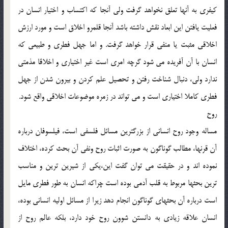
كيفري به آنها تعلق نخواهد گرفت ولي آنجا كه اكتساب و اختيار انسان در
فعليت يافتن اين ابعاد نقش داشته باشد آنجا قلمرو اخلاق است و مورد ارزش
اخلاقي مثبت يا منفي قرار خواهد گرفت. و اما جهل فطري و طبيعي كه
انسان با آن آفريده مي شود گرچه امري است غير اختياري و اخلاقا مذمتي
ندارد ولي، دنبال شناخت رفتن و تحصيل علم كردن و بيرون شدن از جهل
فطري كاملا اختياري است و مي تواند در زمره موضوعات اخلاقي واقع شود.
روح
مساله وجود روح انساني از بزرگترين مسائل فلسفي است، فيلسوفان درباره
آن قرنها، مطالب گوناگون به صورت اثبات روح ونفي آن بحث كرده، اختلاف
نموده اند و در حقيقت مي توان گفت اين،يكي از شيرين ترين و مناسب
ترين بحثها مربوط به قلب آدمي بوده است چراكه انسان به طور فطري مايل
است درباره آن بحثهاي گوناگون انجام دهد زيرا از مسائل اوليه انساني بوده،
انسان علاقه زيادي به دانستن شوون روح خود دارد، بلكه عالم روح از