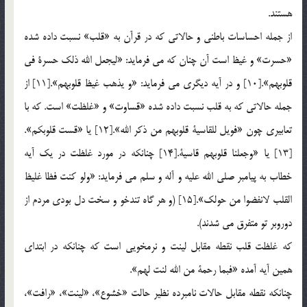
هستند.
از جمله احساسات باطني و حالاتي كه در قرآن به «قلب» نسبت داده شده
«حسرت» و غيظ است آن چنان كه مي فرمايد: «ليجعل الله ذلك حسرة في
قلوبهم».[10] و در آيه ديگري مي فرمايد: «و يذهب غيظ قلوبهم».[11] از
جمله حالاتي كه به قلب نسبت داده شده «قساوت» و «غلظت» است. كه با
تعابيري چون «فويل للقاسية قلوبهم من ذكر الله».[12] يا «قست قلوبكم».
[13] يا «وجعلنا قلوبهم قاسية.[14] چنانكه در مورد غلظت در يك آيه
خطاب به پيامبر صلي الله عليه و آله و سلم مي فرمايد: «ولو كنت فظا غليظ
القلب لانفضوا من حولك».[15] (و هر گاه تندخو و سخت دل بودي مردم از
دوروبر تو متفرق مي شدند).
كه غلظت قلب نقطه مقابل لينت و نرمخويي است كه چنانكه در ابتداي
همين آيه آمده «فبما رحمة من الله لنت لهم».
چنانكه نقطه مقابل حالات نامبرده نظير حالت «خشوع»، «لينت»، «رافت»،