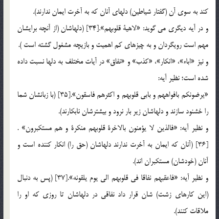
كند به سوي آن (گفتار شياطين) دلهاي آنان كه به آخرت ايمان ندارند).
و در آيه ديگري مي گويد: «لاهية قلوبهم».[34] (دلهاشان (از آنچه برايشان
مهم است رويگردان و به چيزهاي كم اهميت و بازيچه مشغول گشته است ).
و نيز «اباء»، «انكار»، «كذب» و «نفاق» در آيات مختلف به دلها نسبت داده
شده است؛ نظير آيه:
«يرضونكم بافواههم و بابي قلوبهم و اكثرهم فاسقون».[35] (با زبانشان شما
را خشنود سازند و دلهاشان زير بار نرود و بيشترشان نابكارند).
و نظير آيه: «فالذين لا يؤمنون بالاخرة قلوبهم منكرة و هم مستكبرون» .
[36] (آنان كه ايمان به آخرت ندارند دلهاشان (حق را) انكار كننده است و
آنان (خودشان) مستكبران اند).
و نظير آيه: «فاعقبهم نفاقا في قلوبهم الي يوم يلقونه».[37] (پس به دنبال
(اين كارهاي زشت) شان قرار داد نفاقي در دلهاشان تا روزي كه او را
ملاقات كنند).