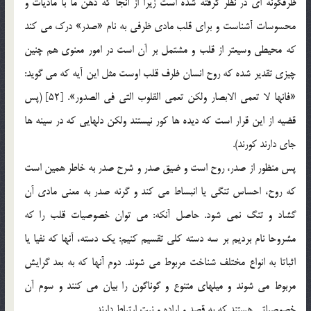
ظرفگونه اي در نظر گرفته شده است زيرا از آنجا كه ذهن ما با ماديات و
محسوسات آشناست و براي قلب مادي ظرفي به نام «صدر» درك مي كند
كه محيطي وسيعتر از قلب و مشتمل بر آن است در امور معنوي هم چنين
چيزي تقدير شده كه روح انسان ظرف قلب اوست مثل اين آيه كه مي گويد:
«فانها لا تعمي الابصار ولكن تعمي القلوب التي في الصدور». [52] (پس
قضيه از اين قرار است كه ديده ها كور نيستند ولكن دلهايي كه در سينه ها
جاي دارند كورند).
پس منظور از صدر، روح است و ضيق صدر و شرح صدر به خاطر همين است
كه روح، احساس تنگي يا انبساط مي كند و گرنه صدر به معني مادي آن
گشاد و تنگ نمي شود. حاصل آنكه: مي توان خصوصيات قلب را كه
مشروحا نام برديم بر سه دسته كلي تقسيم كنيم: يك دسته، آنها كه نفيا يا
اثباتا به انواع مختلف شناخت مربوط مي شوند. دوم آنها كه به بعد گرايش
مربوط مي شوند و ميلهاي متنوع و گوناگون را بيان مي كنند و سوم آن
خصوصياتي هستند كه به قصد و اراده و نيت ارتباط دارند.