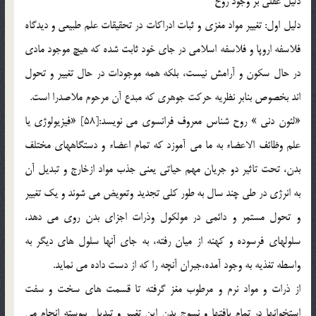
دليل عقلي بر وجود روح
دليل اول: تغيير مواد مغزي و ثبات ادراكات در تحقيقات علم طبيعي و ديدگاه
فلاسفه اروپا و فلاسفه اسلامي در جاي خود ثابت شده كه هيچ موجود مادي
در حال سكون و آرامش نيست، بلكه همه موجودات در حال تغيير و تحول
اند بخصوص بنابر نظريه حركت جوهري كه مبدع آن مرحوم ملاصدرا است.
«لئون دني » روح شناس معروف فرانسوي مي نويسد:[58] «فيزيولوژي يا
علم وظائف الاعضاء به ما مي آموزد كه تمام اعضاء و دستگاههاي مختلف
بدن، تحت تاثير دو جريان مهم حياتي يعني جذب مواد ازخارج و تبديل آن
به انرژي در طي چند سال به طور كلي تجديد وتعويض مي شوند و يك تغيير
و تحول مستمر و دائمي در مولكول وذرات اجزاي بدن روي مي دهد،
سلولهاي فرسوده و كهنه از ميان رفته، به جاي آنها سلول هاي ديگر به
واسطه تغذيه به وجود آمده،جبران آنچه را كه از دست داده مي نمايد.
از ذرات و مواد نرم و مرطوب مغز گرفته تا قسمت هاي سخت و سفت
استخوانها در تمام بافتها و نسوج بدن اين تغيير و تبديل پيوسته انجام مي