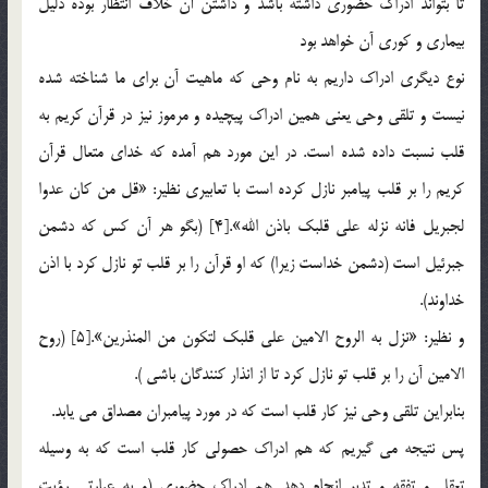
تا بتواند ادراك حضوري داشته باشد و داشتن آن خلاف انتظار بوده دليل
بيماري و كوري آن خواهد بود
نوع ديگري ادراك داريم به نام وحي كه ماهيت آن براي ما شناخته شده
نيست و تلقي وحي يعني همين ادراك پيچيده و مرموز نيز در قرآن كريم به
قلب نسبت داده شده است. در اين مورد هم آمده كه خداي متعال قرآن
كريم را بر قلب پيامبر نازل كرده است با تعابيري نظير: «قل من كان عدوا
لجبريل فانه نزله علي قلبك باذن الله».[4] (بگو هر آن كس كه دشمن
جبرئيل است (دشمن خداست زيرا) كه او قرآن را بر قلب تو نازل كرد با اذن
خداوند).
و نظير: «نزل به الروح الامين علي قلبك لتكون من المنذرين».[5] (روح
الامين آن را بر قلب تو نازل كرد تا از انذار كنندگان باشي ).
بنابراين تلقي وحي نيز كار قلب است كه در مورد پيامبران مصداق مي يابد.
پس نتيجه مي گيريم كه هم ادراك حصولي كار قلب است كه به وسيله
تعقل و تفقه و تدبر انجام دهد. هم ادراك حضوري (و به عبارتي رؤيت