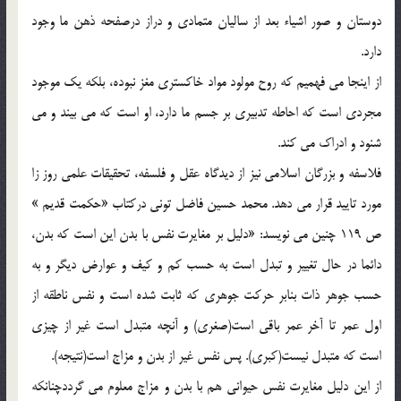
دوستان و صور اشياء بعد از ساليان متمادي و دراز درصفحه ذهن ما وجود
دارد.
از اينجا مي فهميم كه روح مولود مواد خاكستري مغز نبوده، بلكه يك موجود
مجردي است كه احاطه تدبيري بر جسم ما دارد، او است كه مي بيند و مي
شنود و ادراك مي كند.
فلاسفه و بزرگان اسلامي نيز از ديدگاه عقل و فلسفه، تحقيقات علمي روز زا
مورد تاييد قرار مي دهد. محمد حسين فاضل توني دركتاب «حكمت قديم »
ص 119 چنين مي نويسد: «دليل بر مغايرت نفس با بدن اين است كه بدن،
دائما در حال تغيير و تبدل است به حسب كم و كيف و عوارض ديگر و به
حسب جوهر ذات بنابر حركت جوهري كه ثابت شده است و نفس ناطقه از
اول عمر تا آخر عمر باقي است(صغري) و آنچه متبدل است غير از چيزي
است كه متبدل نيست(كبري). پس نفس غير از بدن و مزاج است(نتيجه).
از اين دليل مغايرت نفس حيواني هم با بدن و مزاج معلوم مي گرددچنانكه