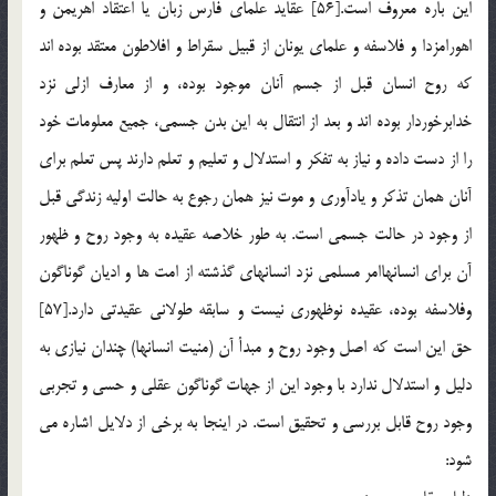
اين باره معروف است.[56] عقايد علماي فارس زبان يا اعتقاد اهريمن و
اهورامزدا و فلاسفه و علماي يونان از قبيل سقراط و افلاطون معتقد بوده اند
كه روح انسان قبل از جسم آنان موجود بوده، و از معارف ازلي نزد
خدابرخوردار بوده اند و بعد از انتقال به اين بدن جسمي، جميع معلومات خود
را از دست داده و نياز به تفكر و استدلال و تعليم و تعلم دارند پس تعلم براي
آنان همان تذكر و يادآوري و موت نيز همان رجوع به حالت اوليه زندگي قبل
از وجود در حالت جسمي است. به طور خلاصه عقيده به وجود روح و ظهور
آن براي انسانهاامر مسلمي نزد انسانهاي گذشته از امت ها و اديان گوناگون
وفلاسفه بوده، عقيده نوظهوري نيست و سابقه طولاني عقيدتي دارد.[57]
حق اين است كه اصل وجود روح و مبدأ آن (منيت انسانها) چندان نيازي به
دليل و استدلال ندارد با وجود اين از جهات گوناگون عقلي و حسي و تجربي
وجود روح قابل بررسي و تحقيق است. در اينجا به برخي از دلايل اشاره مي
شود: