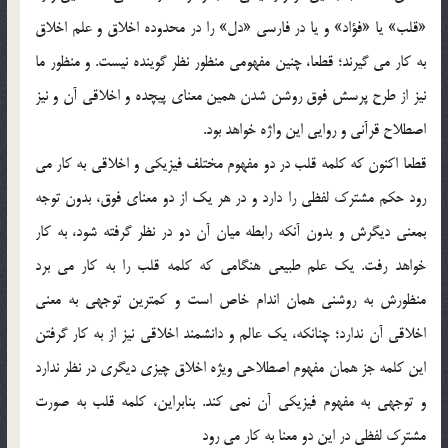
«قلب» يا «فؤاد» و يا در فارسي «دل» را در محدوده اخلاق و علم اخلاق
به كار مي گيرند؛ قطعا، چنين مفهومي منظور نظر گوينده نيست. و منظور ما
نيز از طرح پرسش فوق روشن شدن همين معناي پيچده و اخلاقي آن و نيز
اصطلاح قرآني و روايي اين واژه خواهد بود.
قطعا اكنون كه كلمه قلب در دو مفهوم مختلف فيزيكي و اخلاقي به كار مي
رود حكم مشترك لفظي را دارد و در هر يك از دو معناي فوق، بدون توجه
بمعني ديگرش و بدون آنكه رابطه ميان آن دو در نظر گرفته شود، به كار
خواهد رفت. يك علم طبيعي هنگامي كه كلمه قلب را به كار مي برد
منظورش به روشني همان اندام خاص است و كمترين توجهي به معني
اخلاقي آن ندارد؛ چنانكه، يك عالم و دانشمند اخلاقي نيز از به كار گرفتن
اين كلمه جز همان مفهوم اصطلاحي ويژه اخلاق چيزي ديگري در نظر ندارد
و توجهي به مفهوم فيزيكي آن نمي كند. بنابراين، كلمه قلب به صورت
مشترك لفظي در اين دو معنا به كار مي رود