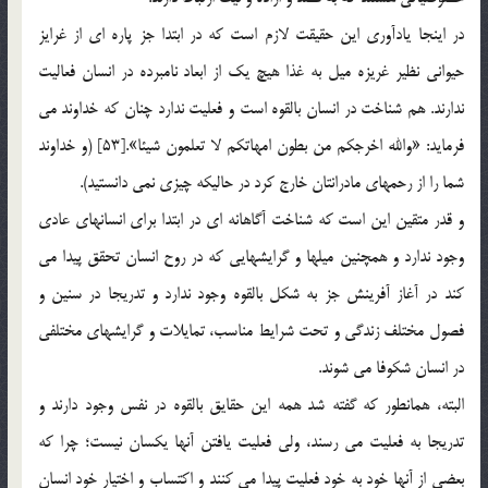
در اينجا يادآوري اين حقيقت لازم است كه در ابتدا جز پاره اي از غرايز
حيواني نظير غريزه ميل به غذا هيچ يك از ابعاد نامبرده در انسان فعاليت
ندارند. هم شناخت در انسان بالقوه است و فعليت ندارد چنان كه خداوند مي
فرمايد: «والله اخرجكم من بطون امهاتكم لا تعلمون شيئا».[53] (و خداوند
شما را از رحمهاي مادرانتان خارج كرد در حاليكه چيزي نمي دانستيد).
و قدر متقين اين است كه شناخت آگاهانه اي در ابتدا براي انسانهاي عادي
وجود ندارد و همچنين ميلها و گرايشهايي كه در روح انسان تحقق پيدا مي
كند در آغاز آفرينش جز به شكل بالقوه وجود ندارد و تدريجا در سنين و
فصول مختلف زندگي و تحت شرايط مناسب، تمايلات و گرايشهاي مختلفي
در انسان شكوفا مي شوند.
البته، همانطور كه گفته شد همه اين حقايق بالقوه در نفس وجود دارند و
تدريجا به فعليت مي رسند، ولي فعليت يافتن آنها يكسان نيست؛ چرا كه
بعضي از آنها خود به خود فعليت پيدا مي كنند و اكتساب و اختيار خود انسان