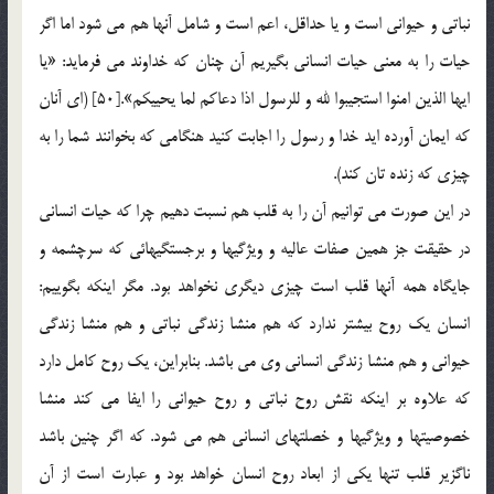
نباتي و حيواني است و يا حداقل، اعم است و شامل آنها هم مي شود اما اگر
حيات را به معني حيات انساني بگيريم آن چنان كه خداوند مي فرمايد: «يا
ايها الذين امنوا استجيبوا لله و للرسول اذا دعاكم لما يحييكم».[50] (اي آنان
كه ايمان آورده ايد خدا و رسول را اجابت كنيد هنگامي كه بخوانند شما را به
چيزي كه زنده تان كند).
در اين صورت مي توانيم آن را به قلب هم نسبت دهيم چرا كه حيات انساني
در حقيقت جز همين صفات عاليه و ويژگيها و برجستگيهائي كه سرچشمه و
جايگاه همه آنها قلب است چيزي ديگري نخواهد بود. مگر اينكه بگوييم:
انسان يك روح بيشتر ندارد كه هم منشا زندگي نباتي و هم منشا زندگي
حيواني و هم منشا زندگي انساني وي مي باشد. بنابراين، يك روح كامل دارد
كه علاوه بر اينكه نقش روح نباتي و روح حيواني را ايفا مي كند منشا
خصوصيتها و ويژگيها و خصلتهاي انساني هم مي شود. كه اگر چنين باشد
ناگزير قلب تنها يكي از ابعاد روح انسان خواهد بود و عبارت است از آن