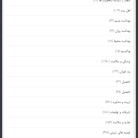
انتظار از دیدگاه شخصیت ها
(17)
اهل بیت
(104)
بهداشت جسم
(73)
بهداشت روان
(26)
بهداشت محیط
(18)
بودائیسم
(15)
پزشکی و سلامت
(1,980)
پند خوبان
(129)
تحصیل
(62)
تحصیل
(65)
تربیت و مشاوره
(481)
تشرفات و توقیعات
(181)
تغذیه و سلامت
(156)
توصیه های تربیتی
(498)