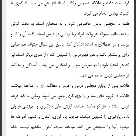
فرد است دقت و علاقه به درس وگفتار استاد افزايش مي يابد ياد گيري با
کيفيت بهتري انجام مي گيرد.
طلبه در مجلس درس حاضرمي شود و به سخنان استاد به دقت گوش
ميدهد، طلبه ميتواند هر وقت ايراد ويا ابهامي در درس استاد يافت آن را از او
بپرسد و در اصطلاح بر استاد اشکال کند. پاسخ اين سوال ميتواند هم جوابي
براي پرسشگر باشد و هم فهم درس را تسهيل کند ؛ از سوي ديگر استاد نيز
که هر لحظه خود را در معرض سوال و اشکالي مي بيند با آمادگي و مطالعه
در مجلس درس حاضر مي شود.
طلاب پس از پايان مجلس درس و مرور و مطالعه، آن را مباحثه ميکنند.
طلاب در گروه هاي سه و يا چهارنفري جمع مي شوند ويکي به قيد قرعه
درس استاد را باز گو ميکند. مباحثه ارزش هاي يادگيري و آموزشي فراوان
دارد، يادگيري را تسهيل ميکند، موجب ياد آوري، انتقال و تعميم آموخته ها
ميشود آنها را سنجش مي کند. مباحثه صرف تکرار مفاهيم نيست بلکه