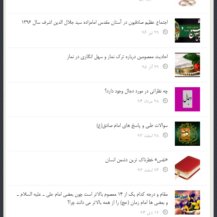
اجتماع عظیم صادقیون در آستان مقدس امامزاده سید جلال الدین اشرف سال 1396
29 تیر 96
احادیث معصومین درباره ترک نماز و سهل انگاری در نماز
29 آذر 95
چه نظراتی در مورد دجال وجود دارد؟
28 مرداد 94
سوالات طبی و پاسخ های امام صادق(ع)
28 اسفند 93
«نفس» خطرناک ترین دشمن انسان
26 اسفند 93
مقام و درجه كدام يك از 14 معصوم بالاتر است چون بعضي امام علي ـ عليه السلام ـ
و بعضي ها امام زمان (عج) را از همه بالاتر مي دانند چرا؟
12 دی 94