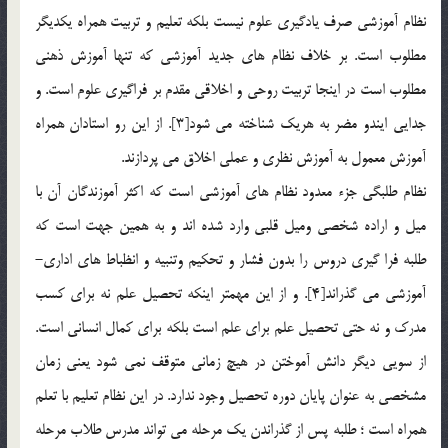
نظام آموزشي صرف يادگيري علوم نيست بلکه تعليم و تربيت همراه يکديگر
مطلوب است. بر خلاف نظام هاي جديد آموزشي که تنها آموزش ذهني
مطلوب است در اينجا تربيت روحي و اخلاقي مقدم بر فراگيري علوم است. و
جدايي ايندو مضر به هريک شناخته مي شود[3]. از اين رو استادان همراه
آموزش معمول به آموزش نظري و عملي اخلاق مي پردازند.
نظام طلبگي جزء معدود نظام هاي آموزشي است که اکثر آموزندگان آن با
ميل و اراده شخصي وميل قلبي وارد شده اند و به همين جهت است که
طلبه فرا گيري دروس را بدون فشار و تحکيم وتنبيه و انظباط هاي اداري-
آموزشي مي گذراند[4]. و از اين مهمتر اينکه تحصيل علم نه براي کسب
مدرک و نه حتي تحصيل علم براي علم است بلکه براي کمال انساني است.
از سويي ديگر دانش آموختن در هيچ زماني متوقف نمي شود يعني زمان
مشخصي به عنوان پايان دوره تحصيل وجود ندارد. در اين نظام تعليم با تعلم
همراه است ؛ طلبه پس از گذراندن يک مرحله مي تواند مدرس طلاب مرحله