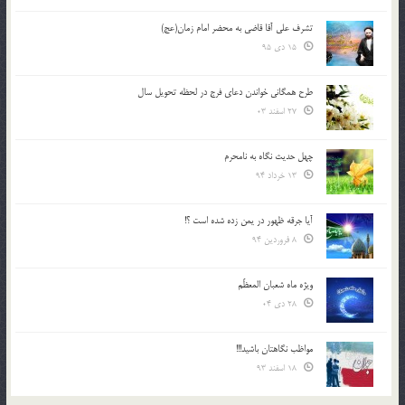
تشرف علي آقا قاضي به محضر امام زمان(عج)
15 دی 95
طرح همگانی خواندن دعای فرج در لحظه تحویل سال
27 اسفند 03
چهل حدیث نگاه به نامحرم
13 خرداد 94
آیا جرقه ظهور در یمن زده شده است ؟!
8 فروردین 94
ویژه ماه شعبان المعظّم
28 دی 04
مواظب نگاهتان باشید!!!
18 اسفند 93