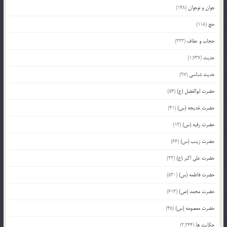
جوان و نوجوان
(148)
حج
(118)
حجاب و عفاف
(333)
حدیث
(1,737)
حدیث شناسی
(97)
حضرت ابوالفضل (ع)
(54)
حضرت خدیجه (س)
(41)
حضرت رقیه (س)
(13)
حضرت زینب (س)
(66)
حضرت علی اکبر (ع)
(23)
حضرت فاطمه (س)
(530)
حضرت محمد (ص)
(613)
حضرت معصومه (س)
(45)
حکایت ها
(2,244)