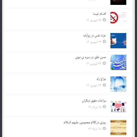
اقسام غيبت
24 شهریور 03
عزت نفس در روايات
24 شهریور 03
حسن خلق در سيره ي نبوي
24 شهریور 03
چراغ راه
24 شهریور 03
مراعات حقوق ديگران
15 مرداد 03
روزي دركلام معصومين عليهم السلام
15 مرداد 03