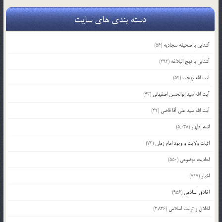
دسته بندی های سایت
آشنایی با صحیفه سجادیه
(56)
آشنایی با نهج البلاغه
(392)
آیت الله بهجت
(54)
آیت الله سید ابوالحسن اصفهانی
(43)
آیت الله سید علی آقا قاضی
(42)
ائمه اطهار
(5,038)
اثبات ولایت و وجود امام زمان
(73)
احادیث موضوعی
(550)
اخبار
(717)
اخلاق اسلامی
(956)
اخلاق و تربیت اسلامی
(2,836)