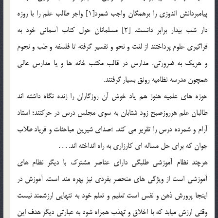
پيامبردانش اندوزي را برهمگان واجب شمرد[1] واجر طالب علم را با روزه
دار شب بيدار برابر دانست. [2] مسلمانان حول کتاب آسماني خود به
فراگيري علوم پرداختند از لغت و نحو و تفسير گرفته تا فلسفه و طب و نجوم
و هريک به ضرورتي. مدارس در قالب مکتب خانه ها و يا مدارس عالي
همچون مدرسه نظاميه رونق بسيار گرفتند.
حوزه هاي علميه هنوز هم ياد خوش آن روزگاران را زنده نگاه داشته اند
طالبان علم هرروزصبح زود شتابان به سوي مجلس درس در حرکتند؛ استاد
آرام و شمرده درس را تقرير مي کند. ؛صداي شيرين مباحثات و فرياد طلاب
جوان که براي حل مساله اي کارزاري به راه انداخته اند. . . .
هرچند نظام آموزشي طلبگي داراي عناصر مشترک با ديگر نظام هاي
آموزشي است از ويژگي هاي منحصر بفردي نيز بهره مند است. آموزش در
اينجا پرورش ذهن و نفس است تعليم و تعلم خود به تنهايي ارزشمند نيست
وقتي ارزش ميابد که با اخلاق و تهذب همراه شود به عبارتي ديگر هدف اين