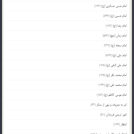
امام حسن عسکری (ع)
(172)
امام حسین (ع)
(847)
امام رضا (ع)
(182)
امام زمان (عج)
(583)
امام سجاد (ع)
(227)
امام علی (ع)
(894)
امام علی النقی (ع)
(165)
امام محمد باقر (ع)
(165)
امام محمد تقی (ع)
(146)
امام موسی کاظم (ع)
(152)
امر به معروف و نهی از منکر
(63)
امور تربیتی فرزندان
(51)
انتظار
(164)