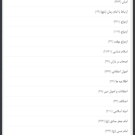
ادیان
(474)
ارتباط با امام زمان (عج)
(14)
ازدواج
(371)
ازدواج
(117)
ازدواج موقت
(32)
اسلام شناسی
(2,661)
اصحاب و یاران
(37)
اصول اعتقادی
(777)
اطلاعیه ها
(26)
اعتقادات و اصول دین
(28)
اعتکاف
(43)
اعیاد اسلامی
(211)
امام جعفر صادق (ع)
(372)
امام حسن (ع)
(233)