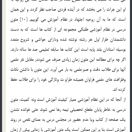
او اين جرات را مي بخشد که در آينده فردي صاحب نظر گردد. و اين همان
است که ما به آن روحيه اجتهاد در نظام آموزش مي گوييم. [10] متون
درسي در نظام آموزشي طلبگي مجموعه اي از کتاب ها است که به دست
دانشمندان طراز اول هر رشته نوشته شده وداراي حواشي و شروح متعدد
بوسيله استادان بلند پايه است اين کتاب ها سابقه تعليمي صد ها ساله دارند.
اگر چه براي مطالعه اين متون زمان زيادي صرف مي شوددر مقابل نثر علمي
آنها براي طلاب دقت و صبرعلمي به بار مي آورد. اين متون با داشتن نکات
وظرافت هاي علمي فراوان هميشه طراو ت وتازگي خود را براي طلاب حفظ
کرده اند.
از آنجا که در اين نظام آموزشي معيار کيفيت آموزش است ونه کميت، متون
درسي به خاطر پايان مقطع تحصيلي نيمه رها نمي شوند حتي خوانده نشدن
يک صفحه از کتاب ويا عدم حضور در مجلس درس به معناي نقص در روند
آموزش است بنا بر اين ممکن است يک متن آموزشي با زماني بيش از زمان