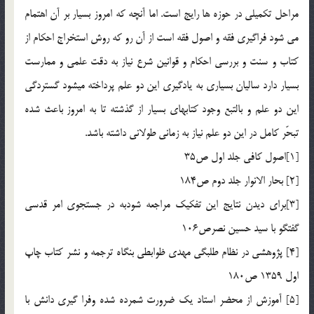
مراحل تکميلي در حوزه ها رايج است. اما آنچه که امروز بسيار بر آن اهتمام
مي شود فراگيري فقه و اصول فقه است از آن رو که روش استخراج احکام از
کتاب و سنت و بررسي احکام و قوانين شرع نياز به دقت علمي و ممارست
بسيار دارد ساليان بسياري به يادگيري اين دو علم پرداخته ميشود گستردگي
اين دو علم و بالتبع وجود کتابهاي بسيار از گذشته تا به امروز باعث شده
تبحّر کامل در اين دو علم نياز به زماني طولاني داشته باشد.
[1]اصول کافي جلد اول ص35
[2] بحار الانوار جلد دوم ص184
[3]براي ديدن نتايج اين تفكيك مراجعه شودبه در جستجوي امر قدسي
گفتگو با سيد حسين نصرص106
[4] پژوهشي در نظام طلبگي مهدي ظوابطي بنگاه ترجمه و نشر کتاب چاپ
اول 1359 ص180
[5] آموزش از محضر استاد يک ضرورت شمرده شده وفرا گيري دانش با