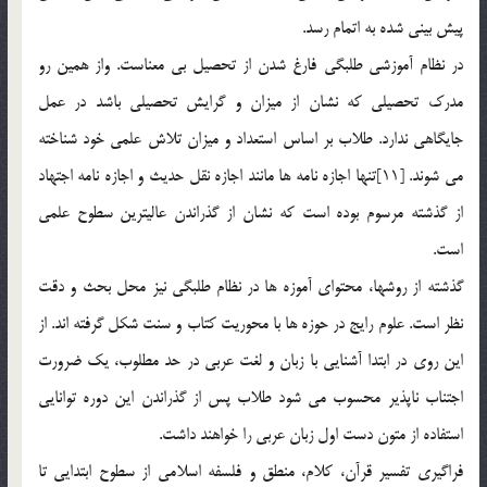
پيش بيني شده به اتمام رسد.
در نظام آموزشي طلبگي فارغ شدن از تحصيل بي معناست. واز همين رو
مدرک تحصيلي که نشان از ميزان و گرايش تحصيلي باشد در عمل
جايگاهي ندارد. طلاب بر اساس استعداد و ميزان تلاش علمي خود شناخته
مي شوند. [11]تنها اجازه نامه ها مانند اجازه نقل حديث و اجازه نامه اجتهاد
از گذشته مرسوم بوده است که نشان از گذراندن عاليترين سطوح علمي
است.
گذشته از روشها، محتواي آموزه ها در نظام طلبگي نيز محل بحث و دقت
نظر است. علوم رايج در حوزه ها با محوريت کتاب و سنت شکل گرفته اند. از
اين روي در ابتدا آشنايي با زبان و لغت عربي در حد مطلوب، يک ضرورت
اجتناب ناپذير محسوب مي شود طلاب پس از گذراندن اين دوره توانايي
استفاده از متون دست اول زبان عربي را خواهند داشت.
فراگيري تفسير قرآن، کلام، منطق و فلسفه اسلامي از سطوح ابتدايي تا