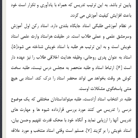
پايين تر باشد. به اين ترتيب تدريس که همراه با يادآوري و تکرار است خود
باعث افزايش کيفيت آموزش مي گردد.
در نظام آموزشي طلبگي استاد جايگاه بلندي دارد. استاد رکن اول آموزش
وسرمشق علمي و عملي طلاب است. در حقيقت هراستاد وارث علمي استاد
خويش است و به اين ترتيب هر طلبه با استاد خويش شناخته مي شود[5].
استاد به عنوان پدري روحاني، وظيفه هدايت اخلاقي طلاب را نيز عهده دار
است [6]. ارتباط استاد و طلبه منحصر به مجلس درس نيست، طلبه سخت
کوش هر وقت بخواهد مي تواند محضر استاد را درک کند. استاد بي هيچ
منتي پاسخگوي مشکلات اوست.
طلبه در انتخاب استاد آزادست، طلبه ميتوانداستادان مختلفي که يک موضوع
درسي را تدريس مي کنند مورد بررسي قرارداده شيوه ها و مهارت هاي
تدريس آنها را ارزيابي نمايد و آنگاه خود با محک قدرت تفهيم وحسن بيان،
استاد خويش را بر گزيند [7]. مسلم است وقتي استاد منتخب و مورد علاقه