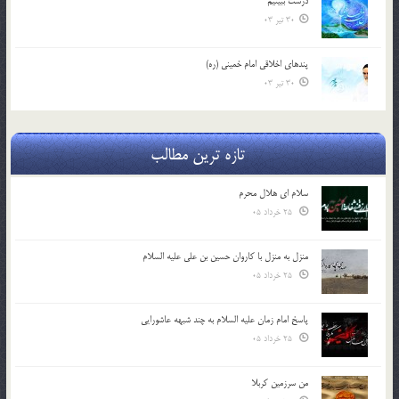
درست ببينيم
30 تیر 03
پندهاي اخلاقي امام خميني (ره)
30 تیر 03
تازه ترین مطالب
سلام ای هلال محرم
25 خرداد 05
منزل به منزل با کاروان حسین بن علی علیه السلام
25 خرداد 05
پاسخ امام زمان علیه السلام به چند شبهه عاشورایی
25 خرداد 05
من سرزمین کربلا