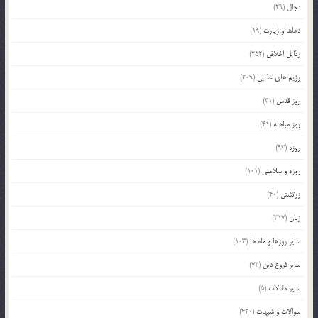
دجال
(29)
دعاها و زیارت
(19)
رذایل اخلاقی
(252)
رژیم های غذایی
(209)
روز قدس
(31)
روز مباهله
(41)
روزه
(93)
روزه و سلامتی
(101)
زرتشتی
(40)
زنان
(317)
سایر روزها و ماه ها
(103)
سایر فروع دین
(72)
سایر مقالات
(5)
سوالات و شبهات
(420)