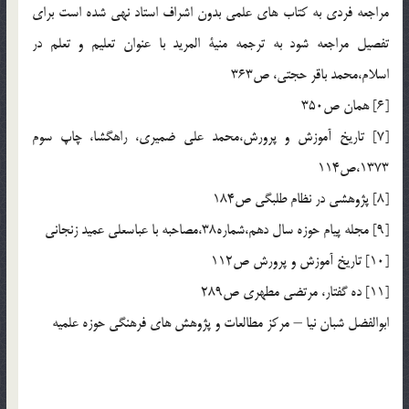
مراجعه فردي به کتاب هاي علمي بدون اشراف استاد نهي شده است براي
تفصيل مراجعه شود به ترجمه منية المريد با عنوان تعليم و تعلم در
اسلام،محمد باقر حجتي، ص363
[6] همان ص350
[7] تاريخ آموزش و پرورش،محمد علي ضميري، راهگشا، چاپ سوم
1373،ص114
[8] پژوهشي در نظام طلبگي ص184
[9] مجله پيام حوزه سال دهم،شماره38،مصاحبه با عباسعلي عميد زنجاني
[10] تاريخ آموزش و پرورش ص112
[11] ده گفتار، مرتضي مطهري ص289
ابوالفضل شبان نيا – مركز مطالعات و پژوهش هاي فرهنگي حوزه علميه