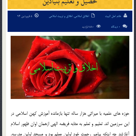
تحصيل و تعليم بنيادين
خادم اهل البیت
اخلاق اسلامی
,
اخلاق و تربیت اسلامی
5 فروردین 94
0 دیدگاه
1880بازدید
حوزه هاي علميه با ميراثي هزار ساله تنها بازمانده آموزش کهن اسلامي در
اين سرزمين اند. تعليم و تعلم به مثابه فريضه الهي ازهمان اوان ظهور اسلام
آغازشد چه اينکه پيامبر رحمت خود اولين معلم بود و مسجد اولين مدرسه.