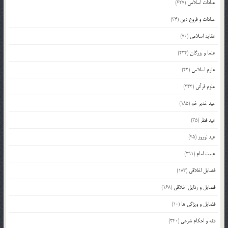
عبادات اسلامی
(627)
عبادات و فروع دین
(34)
عقاید اسلامی
(70)
علما و بزرگان
(224)
علوم اسلامی
(43)
علوم قرآنی
(343)
عید غدیر خم
(185)
عید فطر
(35)
عید نوروز
(45)
غیبت امام
(291)
فضایل اخلاقی
(183)
فضایل و رذایل اخلاقی
(168)
فضایل و ویژگی ها
(10)
فقه و احکام شرعی
(340)