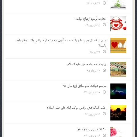
23 خرداد 94
تجارت پُرسود ازدواج موقت !
16 شهریور 04
براي اينكه دل پدر و مادر را به دست آوريم و هميشه از ما راضي باشند چكار بايد
بكنيم؟
23 تیر 95
زیارت نامه امام صادق علیه السلام
28 مرداد 95
مراسم شهادت امام صادق (ع) سال 93
10 فروردین 94
جذب کمک های مردمی موکب امام علی علیه السلام
11 شهریور 96
50 نکته برای ازدواج موفق
16 فروردین 94