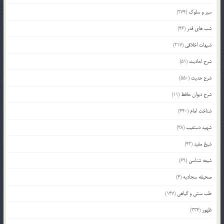
سیر و سلوک
(274)
شب های قدر
(46)
شبهات اخلاقی
(217)
شرح احادیث
(51)
شرح حدیث
(550)
شرح دیوان حافظ
(11)
شناخت امام
(440)
شهید دستغیب
(38)
شیخ مفید
(42)
شیعه شناسی
(69)
صحیفه سجادیه
(4)
طب سنتی و گیاهی
(147)
ظهور
(334)