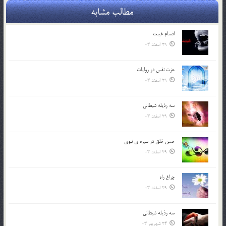
مطالب مشابه
اقسام غيبت
29 اسفند 03
عزت نفس در روايات
29 اسفند 03
سه رذیله شیطانی
29 اسفند 03
حسن خلق در سيره ي نبوي
29 اسفند 03
چراغ راه
29 اسفند 03
سه رذیله شیطانی
24 شهریور 03