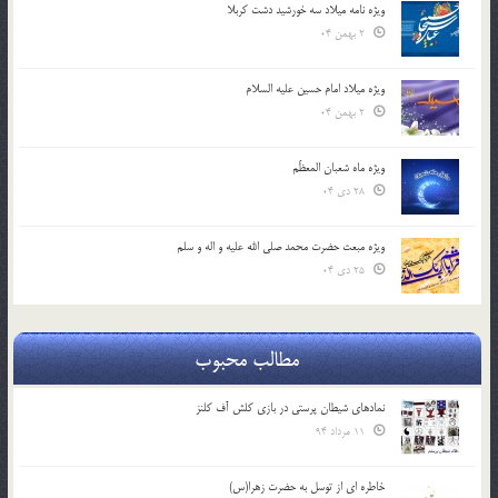
ویژه نامه میلاد سه خورشید دشت کربلا
2 بهمن 04
ویژه میلاد امام حسین علیه السلام
2 بهمن 04
ویژه ماه شعبان المعظّم
28 دی 04
ویژه مبعث حضرت محمد صلی الله علیه و اله و سلم
25 دی 04
مطالب محبوب
نمادهای شیطان پرستی در بازی کلش آف کلنز
11 مرداد 94
خاطره ای از توسل به حضرت زهرا(س)