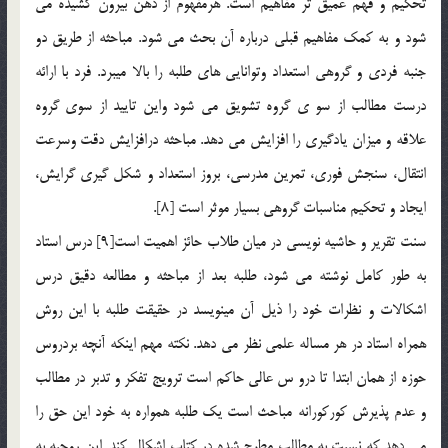
تحکيم و فهم عميق تر مفاهيم است. هرمفهوم از ذهن بيرون کشيده مي
شود و به کمک مفاهيم قبلي درباره آن بحث مي شود. مباحثه از طريق دو
جنبه فردي و گروهي استعداد وتوانايي هاي طلبه را بالا ميبرد. فرد با ارائه
درست مطالب از سو ي گروه تشويق مي شود واين تاييد از سوي گروه
علاقه و ميزان يادگيري را افزايش مي دهد. مباحثه درافزايش دقت وسرعت
انتقال، سنجش فوري، تمرين مدرسي، بروز استعداد و شکل گيري گرايش،
ايجاد و تحکيم مناسبات گروهي بسيار موثر است [8].
سنت تقرير و حاشيه نويسي در ميان طلاب حائز اهميت است[9] درس استاد
به طور کامل نوشته مي شود، طلبه بعد از مباحثه و مطالعه دقيق درس
اشکالات و نظرات خود را ذيل آن مينويسد در حقيقت طلبه با اين روش
همراه استاد در هر مساله علمي نظر مي دهد. نکته مهم اينکه آنچه بردروس
حوزه از همان ابتدا تا درو س عالي حاکم است ترويج تفکر و تدبر در مطالب
و عدم پذيرش کورکورانه مباحث است يک طلبه همواره به خود اين حق را
مي دهد که نسبت به مطالب مطرح شده در کتاب اشکال کند. اين روحيه به