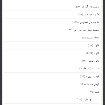
حکایت های آموزنده
(749)
حکایت های قرآنی
(107)
حکایت های معصومین
(838)
حکومت جهانی امام زمان (عج)
(24)
خاندان عصمت
(15)
خانواده
(227)
خانواده
(2,682)
خانواده مهدوی
(22)
خواص خوراکی ها
(550)
خواص سبزی ها
(228)
خواص میوه ها
(308)
داستان
(146)
دانستنی‌های خانواده
(357)