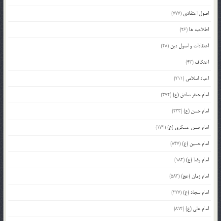
اصول اعتقادی
(777)
اطلاعیه ها
(26)
اعتقادات و اصول دین
(28)
اعتکاف
(43)
اعیاد اسلامی
(211)
امام جعفر صادق (ع)
(372)
امام حسن (ع)
(233)
امام حسن عسکری (ع)
(172)
امام حسین (ع)
(847)
امام رضا (ع)
(182)
امام زمان (عج)
(583)
امام سجاد (ع)
(227)
امام علی (ع)
(894)