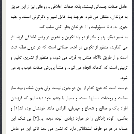
حامل صفات جسماني نيستند، بلكه صفات اخلاقي و روحاني نيز از اين طريق
به فرزندان، منتقل مي شود، هرچند بعدا قابل تغيير و دگرگوني است، و جنبه
جبري ندارد تا مسؤوليت را از فرزندان بطور كلي سلب كند.
به تعبير ديگر، پدر و مادر از دو راه تكوين و تشريع در وضع اخلاقي فرزند اثر
مي گذارند، منظور از تكوين در اينجا صفاتي است كه در درون نطفه ثبت
است و از طريق ناآگاه منتقل به فرزند مي شود، و منظور از تشريع، تعليم و
تربيتي است كه آگاهانه انجام مي گيرد، و منشأ پرورش صفات خوب و بد مي
شود.
درست است كه هيچ كدام از اين دو جبري نيست ولي بدون شك زمينه ساز
صفات و روحيات انسانها است، و بسيار با چشم خود ديده ايم كه فرزندان
افراد پاك و صالح و شجاع و مهربان، افرادي مانند خودشان بوده اند[1] و
بعكس، آلوده زادگان را در موارد زيادي آلوده ديده ايم.[2] بي شك اين
مسأله در هر دو طرف استثنائاتي دارد كه نشان مي دهد تأثير اين دو عامل