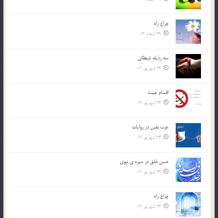
چراغ راه
29 اسفند 03
سه رذیله شیطانی
24 شهریور 03
اقسام غيبت
24 شهریور 03
عزت نفس در روايات
24 شهریور 03
حسن خلق در سيره ي نبوي
24 شهریور 03
چراغ راه
24 شهریور 03