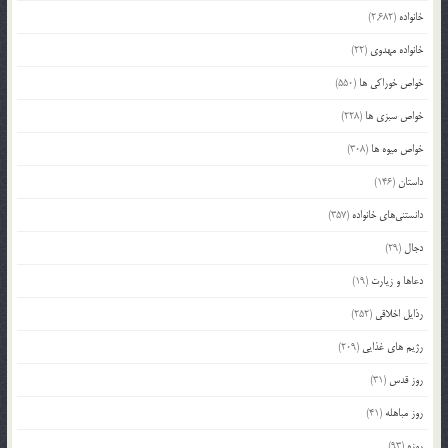
خانواده
(2,682)
خانواده مهدوی
(22)
خواص خوراکی ها
(550)
خواص سبزی ها
(228)
خواص میوه ها
(308)
داستان
(146)
دانستنی‌های خانواده
(357)
دجال
(29)
دعاها و زیارت
(19)
رذایل اخلاقی
(252)
رژیم های غذایی
(209)
روز قدس
(31)
روز مباهله
(41)
روزه
(93)