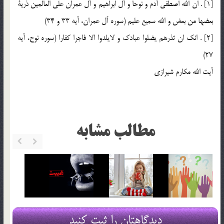
[1] . ان الله اصطفي آدم و نوحا و آل ابراهيم و آل عمران علي العالمين ذرية
بعضها من بعض و الله سميع عليم (سوره آل عمران، آيه 33 و 34)
[2] . انك ان تذرهم يضلوا عبادك و لايلدوا الا فاجرا كفارا (سوره نوح، آيه
27)
آيت الله مكارم شيرازي
مطالب مشابه
دیدگاهتان را ثبت کنید