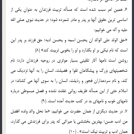
6. همين امر سبب شده است كه مسأله تربيت فرزندان به عنوان يكي از
اساسي ترين حقوق آنها بر پدر و مادر شمرده شود؛ در حديث نبوي صلي الله
عليه و آله مي خوانيم:
«حق الولد علي الوالد ان يحسن اسمه و يحسن ادبه؛ حق فرزند بر پدر اين
است كه نام نيكي بر او بگذارد و او را بخوبي تربيت كند» (8)
روشن است نامها آثار تلقيني بسيار موثري در روحيه فرزندان دارد؛ نام
شخصيتهاي بزرگ و پيشگامان تقوا و فضيلت، انسان را به آنها نزديك مي
كند، و نام سردمداران فجور و رذيلت، انسان را به سوي آنها مي كشاند؛ در
اسلام حتي از اين مسأله ظريف رواني غفلت نشده و فصل مبسوطي درباره
نامهاي خوب و نامهاي بد در كتب حديث آمده است. (9)
7. در حديث ديگري از همان حضرت مي خوانيم: «ما نحل والد ولده افضل
من ادب حسن؛ بهترين بخششي يا ميراثي كه پدر براي فرزندش مي گذارد،
همان ادب و تربيت نيك است» . (10)