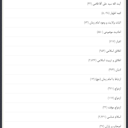
آیت الله سید علی آقا قاضی
(42)
ائمه اطهار
(5,038)
اثبات ولایت و وجود امام زمان
(73)
احادیث موضوعی
(550)
اخبار
(717)
اخلاق اسلامی
(956)
اخلاق و تربیت اسلامی
(2,836)
ادیان
(474)
ارتباط با امام زمان (عج)
(14)
ازدواج
(371)
ازدواج
(117)
ازدواج موقت
(32)
اسلام شناسی
(2,661)
اصحاب و یاران
(37)