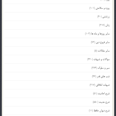
روزه و سلامتی
(101)
زرتشتی
(40)
زنان
(317)
سایر روزها و ماه ها
(103)
سایر فروع دین
(72)
سایر مقالات
(5)
سوالات و شبهات
(420)
سیر و سلوک
(274)
شب های قدر
(46)
شبهات اخلاقی
(217)
شرح احادیث
(51)
شرح حدیث
(550)
شرح دیوان حافظ
(11)