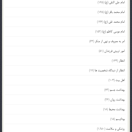
امام علی النقی (ع)
(165)
امام محمد باقر (ع)
(165)
امام محمد تقی (ع)
(146)
امام موسی کاظم (ع)
(152)
امر به معروف و نهی از منکر
(63)
امور تربیتی فرزندان
(51)
انتظار
(164)
انتظار از دیدگاه شخصیت ها
(17)
اهل بیت
(104)
بهداشت جسم
(73)
بهداشت روان
(26)
بهداشت محیط
(18)
بودائیسم
(15)
پزشکی و سلامت
(1,980)