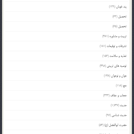
پند خوبان
(129)
تحصیل
(62)
تحصیل
(65)
تربیت و مشاوره
(481)
تشرفات و توقیعات
(181)
تغذیه و سلامت
(156)
توصیه های تربیتی
(498)
جوان و نوجوان
(148)
حج
(118)
حجاب و عفاف
(333)
حدیث
(1,737)
حدیث شناسی
(97)
حضرت ابوالفضل (ع)
(54)