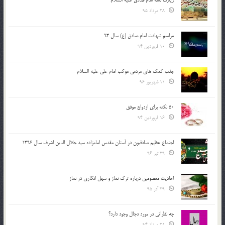
28 مرداد 95
مراسم شهادت امام صادق (ع) سال 93
10 فروردین 94
جذب کمک های مردمی موکب امام علی علیه السلام
11 شهریور 96
50 نکته برای ازدواج موفق
16 فروردین 94
اجتماع عظیم صادقیون در آستان مقدس امامزاده سید جلال الدین اشرف سال 1396
29 تیر 96
احادیث معصومین درباره ترک نماز و سهل انگاری در نماز
29 آذر 95
چه نظراتی در مورد دجال وجود دارد؟
28 مرداد 94