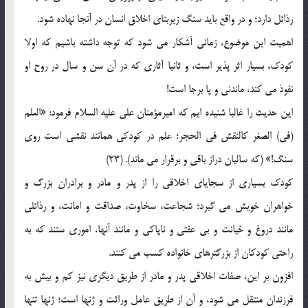
رذائل دارد؛ و در واقع بايد سنگ زيربناي اخلاق انسان در آنجا نهاده شود.
اهميت اين موضوع، زماني آشكار مي شود كه توجه داشته باشيم كه اولا
كودك، بسيار اثر پذير است، و ثانيا آثاري كه در آن سن و سال در روح او
نفوذ مي كند، ماندني و پا برجا است!
اين حديث را غالبا شنيده ايم كه اميرمؤمنان علي عليه السلام فرمود: «العلم
(في) الصغر كالنقش في الحجر؛ علم در كودكي همانند نقشي است روي
سنگ!» (كه ساليان دراز باقي و برقرار مي ماند). (23)
كودك بسياري از سجاياي اخلاقي را از پدر و مادر و برادران بزرگ و
خواهران خويش مي گيرد؛ شجاعت، سخاوت، صداقت و امانت، و رذائلي
مانند دروغ و خيانت و بي عفتي و ناپاكي و مانند آنها، اموري ستند كه به
راحتي كودكان از بزرگترهاي خانواده كسب مي كنند.
افزون بر اين، صفات اخلاقي پدر و مادر از طريق ديگري نيز كم و بيش به
فرزندان منتقل مي شود، و آن از طريق عامل وراثت و ژنها است؛ ژنها تنها