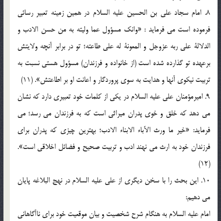
8. امام سجاد علي بن الحسين عليه السلام در همين زمينه تعبير رسائي
فرموده است مي فرمايد : «وانك مسؤول عما وليته به من حسن الادب و
الدلالة علي ربه عزوجل و المعونة له علي طاعته؛ تو در برابر آنچه ولايتش
برعهده تو گذارده شده است (از خانواده و فرزندان) مسؤول هستي نسبت به
تربيت نيكوي آنها و هدايت به سوي پروردگار و اعانت او بر اطاعتش». (11)
9. اميرمؤمنان علي عليه السلام در يكي از كلمات خود تعبيري دارد كه نشان
مي دهد كه خلق و خوي پدران ميراثي است كه به فرزندان مي رسد؛ مي
فرمايد: «خير ما ورث الآباء الابناء الادب؛ بهترين چيزي كه پدران براي
فرزندان خود به ارث مي نهند ادب و تربيت صحيح و فضائل اخلاقي است».
(12)
10. اين بحث را با سخن ديگري از علي عليه السلام در نهج البلاغه پايان
مي دهيم:
امام عليه السلام به هنگام شرح شخصيت و بيان موقعيت خود براي ناآگاهاني