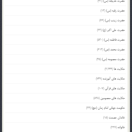
حضرت خدیجه (س)
(41)
حضرت رقیه (س)
(13)
حضرت زینب (س)
(66)
حضرت علی اکبر (ع)
(23)
حضرت فاطمه (س)
(530)
حضرت محمد (ص)
(613)
حضرت معصومه (س)
(45)
حکایت ها
(2,244)
حکایت های آموزنده
(749)
حکایت های قرآنی
(107)
حکایت های معصومین
(838)
حکومت جهانی امام زمان (عج)
(24)
خاندان عصمت
(15)
خانواده
(227)