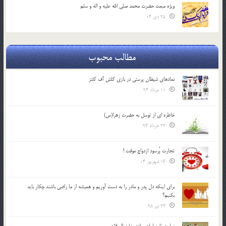
ویژه مبعث حضرت محمد صلی الله علیه و اله و سلم
25 دی 04
مطالب محبوب
نمادهای شیطان پرستی در بازی کلش آف کلنز
11 مرداد 94
خاطره ای از توسل به حضرت زهرا(س)
23 خرداد 94
تجارت پُرسود ازدواج موقت !
16 شهریور 04
براي اينكه دل پدر و مادر را به دست آوريم و هميشه از ما راضي باشند چكار بايد
بكنيم؟
23 تیر 95
زیارت نامه امام صادق علیه السلام