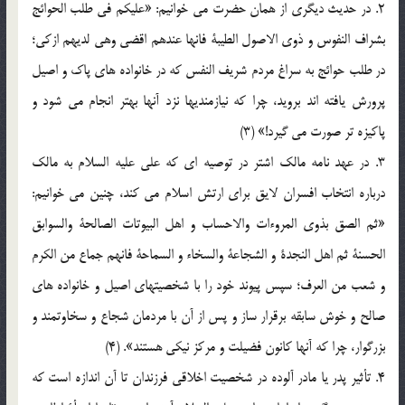
2. در حديث ديگري از همان حضرت مي خوانيم: «عليكم في طلب الحوائج
بشراف النفوس و ذوي الاصول الطيبة فانها عندهم اقضي وهي لديهم ازكي؛
در طلب حوائج به سراغ مردم شريف النفس كه در خانواده هاي پاك و اصيل
پرورش يافته اند برويد، چرا كه نيازمنديها نزد آنها بهتر انجام مي شود و
پاكيزه تر صورت مي گيرد!» (3)
3. در عهد نامه مالك اشتر در توصيه اي كه علي عليه السلام به مالك
درباره انتخاب افسران لايق براي ارتش اسلام مي كند، چنين مي خوانيم:
«ثم الصق بذوي المروءات والاحساب و اهل البيوتات الصالحة والسوابق
الحسنة ثم اهل النجدة و الشجاعة والسخاء و السماحة فانهم جماع من الكرم
و شعب من العرف؛ سپس پيوند خود را با شخصيتهاي اصيل و خانواده هاي
صالح و خوش سابقه برقرار ساز و پس از آن با مردمان شجاع و سخاوتمند و
بزرگوار، چرا كه آنها كانون فضيلت و مركز نيكي هستند». (4)
4. تأثير پدر يا مادر آلوده در شخصيت اخلاقي فرزندان تا آن اندازه است كه