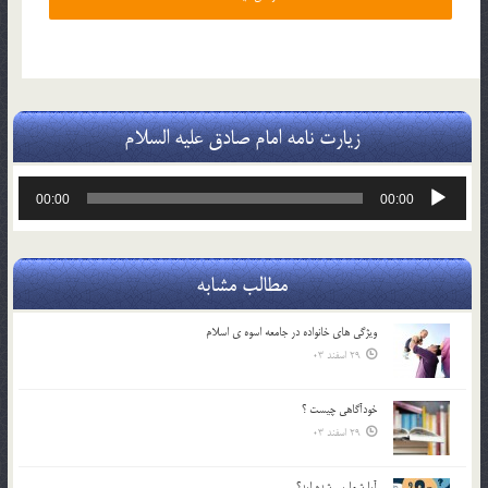
زیارت نامه امام صادق علیه السلام
پخش‌کننده
00:00
00:00
صوت
مطالب مشابه
ويژگي هاي خانواده در جامعه اسوه ي اسلام
29 اسفند 03
خودآگاهى چيست ؟
29 اسفند 03
آیا شما پیر شده اید؟