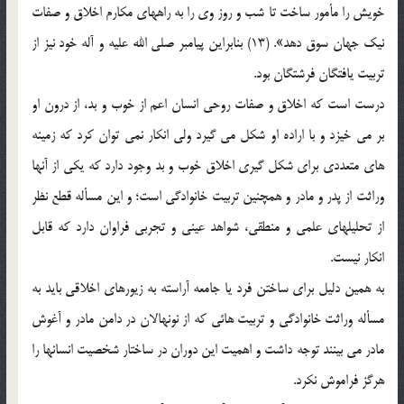
خويش را مأمور ساخت تا شب و روز وي را به راههاي مكارم اخلاق و صفات
نيك جهان سوق دهد». (13) بنابراين پيامبر صلي الله عليه و آله خود نيز از
تربيت يافتگان فرشتگان بود.
درست است كه اخلاق و صفات روحي انسان اعم از خوب و بد، از درون او
بر مي خيزد و با اراده او شكل مي گيرد ولي انكار نمي توان كرد كه زمينه
هاي متعددي براي شكل گيري اخلاق خوب و بد وجود دارد كه يكي از آنها
وراثت از پدر و مادر و همچنين تربيت خانوادگي است؛ و اين مسأله قطع نظر
از تحليلهاي علمي و منطقي، شواهد عيني و تجربي فراوان دارد كه قابل
انكار نيست.
به همين دليل براي ساختن فرد يا جامعه آراسته به زيورهاي اخلاقي بايد به
مسأله وراثت خانوادگي و تربيت هائي كه از نونهالان در دامن مادر و آغوش
مادر مي بينند توجه داشت و اهميت اين دوران در ساختار شخصيت انسانها را
هرگز فراموش نكرد.