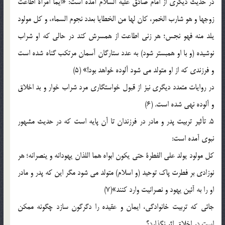
در حديث ديگري از امام صادق عليه السلام آمده است: «ايما امرأة اطاعت
زوجها و هو شارب الخمر، كان لها من الخطايا بعدد نجوم السماء، و كل مولود
يلد منه فهو نجس؛ هر زني اطاعت از همسرش كند در حالي كه او شراب
نوشيده (و با او همبستر شود) به عدد ستارگان آسمان مرتكب گناه شده است
و فرزندي كه از او متولد مي شود آلوده خواهد بود!» (5)
در روايات متعدد ديگري نيز از قبول خواستگاري مرد شراب خوار و بد اخلاق
و آلوده نهي شده است. (6)
5. تأثير تربيت پدر و مادر در فرزندان تا آن پايه است كه در حديث مشهور
نبوي آمده است:
كل مولود يولد علي الفطرة حتي يكون ابواه هما اللذان يهودانه و ينصرانه؛ هر
نوزادي بر فطرت پاك توحيد (و اسلام) متولد مي شود مگر اين كه پدر و مادر
او را به آئين يهود و نصرانيت وارد كنند»(7)
جائي كه تربيت خانوادگي، ايمان و عقيده را دگرگون سازد چگونه ممكن
است در اخلاق اثر نگذارد؟