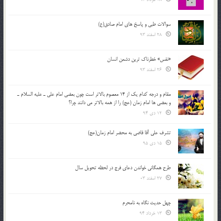
سوالات طبی و پاسخ های امام صادق(ع)
28 اسفند 93
«نفس» خطرناک ترین دشمن انسان
26 اسفند 93
مقام و درجه كدام يك از 14 معصوم بالاتر است چون بعضي امام علي ـ عليه السلام ـ
و بعضي ها امام زمان (عج) را از همه بالاتر مي دانند چرا؟
12 دی 94
تشرف علي آقا قاضي به محضر امام زمان(عج)
15 دی 95
طرح همگانی خواندن دعای فرج در لحظه تحویل سال
27 اسفند 03
چهل حدیث نگاه به نامحرم
13 خرداد 94