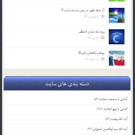
آیا جرقه ظهور در یمن زده شده است ؟!
8 فروردین 94
ویژه ماه شعبان المعظّم
28 دی 04
مواظب نگاهتان باشید!!!
18 اسفند 93
دسته بندی های سایت
آشنایی با صحیفه سجادیه
(56)
آشنایی با نهج البلاغه
(392)
آیت الله بهجت
(54)
آیت الله سید ابوالحسن اصفهانی
(43)