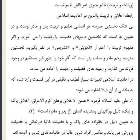
(وراثت و تربيت) تأثير جبري غير قابل تغيير نيست.
رابطه اخلاق و تربيت والدين در احاديث اسلامي
بي شك نخستين مدرسه هر انساني تعليم و تربيت پدر و مادر اوست و در
همين جا است كه نخستين درسهاي فضيلت يا رذيلت را مي آموزد. و اگر
مفهوم تربيت را اعم از «تكويني» و «تشريعي» در نظر بگيريم نخستين
مدرسه رحم مادر و صلب پدر است كه آثار خود را بطور غير مستقيم در وجود
فرزند مي گذارد، و زمينه هاي فضيلت و رذيلت را آماده مي سازد.
در احاديث اسلامي تعبيرات بسيار لطيف و دقيقي در اين قسمت وارد شده كه
به بخشي از آن ذيلا اشاره مي شود:
1. علي عليه السلام فرمود: «حسن الاخلاق برهان كرم الاعراق؛ اخلاق پاك
و نيك، دليل وراثتهاي پسنديده انسان (از پدر و مادر) است» . (2)
به همين دليل در خانواده هاي پاك و با فضيلت غالبا فرزنداني با فضيلت
پرورش مي يابند و بعكس افراد شرور غالبا در خانواده هاي شرور و آلوده اند.