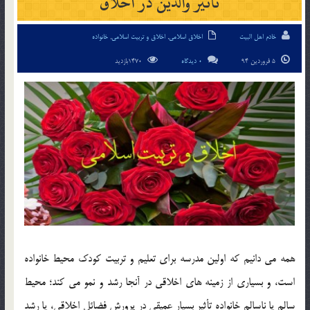
تأثير والدين در اخلاق
خادم اهل البیت
اخلاق اسلامی
,
اخلاق و تربیت اسلامی
,
خانواده
5 فروردین 94
0 دیدگاه
1470بازدید
همه مي دانيم كه اولين مدرسه براي تعليم و تربيت كودك محيط خانواده
است، و بسياري از زمينه هاي اخلاقي در آنجا رشد و نمو مي كند؛ محيط
سالم يا ناسالم خانواده تأثير بسيار عميقي در پرورش فضائل اخلاقي، يا رشد