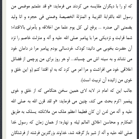
كه او را با ديگران مقايسه مي كردند مي فرمايد: «و قد علمتم موضعي من
رسول الله بالقرابة القريبة و المنزلة الخصيصة وضعني في حجره و انا وليد
يضمني الي صدره … يرفع لي كل يوم علما من اخلاقه و يأمرني بالاقتداء؛
شما قرابت و نزديكي مرا با پيامبر صلي الله عليه و آله و منزلت خاصم را نزد
آن حضرت بخوبي مي دانيد؛ كودك خردسالي بودم پيامبر مرا در دامان خود
مي نشاند و به سينه اش مي چسباند… او هر روز براي من پرچمي از فضائل
اخلاقي خود مي افراشت و مرا امر مي كرد كه به او اقتدا كنم (و اين خلق و
خوي من زائيده آن تربيت است).
جالب اين كه امام در لابه لاي همين سخن هنگامي كه از خلق و خوي
پيغمبر اكرم بحث مي كند، چنين مي فرمايد: «و لقد قرن الله به صلي الله
عليه و آله من لدن ان كان فطيما اعظم ملك من ملائكته يسلك به طريق
المكارم و محاسن اخلاق العالم ليله و نهاره؛ از همان زمان كه رسول خدا
صلي الله عليه و آله از شير باز گرفته شد، خداوند بزرگترين فرشته از فرشتگان