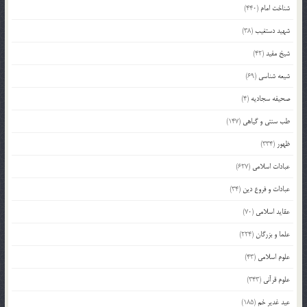
شناخت امام
(440)
شهید دستغیب
(38)
شیخ مفید
(42)
شیعه شناسی
(69)
صحیفه سجادیه
(4)
طب سنتی و گیاهی
(147)
ظهور
(334)
عبادات اسلامی
(627)
عبادات و فروع دین
(34)
عقاید اسلامی
(70)
علما و بزرگان
(224)
علوم اسلامی
(43)
علوم قرآنی
(343)
عید غدیر خم
(185)