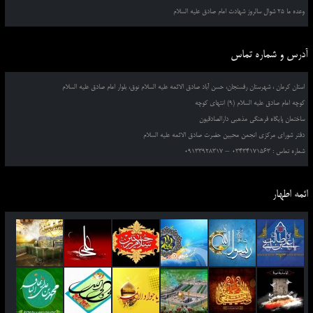
وعده ما 25 شوال سالروز شهادت امام صادق علیه السلام
آدرس و شماره تماس
استان کرمان ، شهرستان رفسنجان، حسن آباد صادق الائمه علیه السلام نوق، بلوار امام صادق علیه السلام
کوچه امام صادق علیه السلام (9) انتهای کوچه
ساختمان پایگاه فرهنگی مذهبی دارالصادقیون
دفتر شورای مرکزی انجمن محبین حضرت صادق الائمه علیه السلام
شماره تماس : 03434171563 – 09133928317
ائمه اطهار