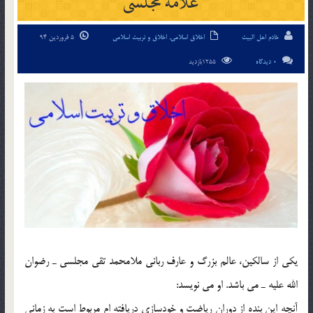
علامه مجلسی
خادم اهل البیت
اخلاق اسلامی
,
اخلاق و تربیت اسلامی
5 فروردین 94
0 دیدگاه
1255بازدید
يكي از سالكين، عالم بزرگ و عارف رباني ملامحمد تقي مجلسي ـ رضوان
الله عليه ـ مي باشد. او مي نويسد:
آنچه اين بنده از دوران رياضت و خودسازي دريافته ام مربوط است به زماني