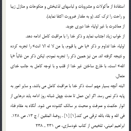
استفادة از مأكولات و مشروبات و لباسهاي لذتبخش و منكوحات و منازل زيبا
و راحت را ترك كند. (و به مقدار ضرورت اكتفا نمايد).
از معاشرت با غير اولياء خدا دوري جويد.
از خواب زياد اجتناب نمايد و ذكر خدا را با مراقبت كامل ادامه دهد.
اولياء خدا تداوم بر ذكر «يا حي يا قيوم، يا من لا له الا انت» را تجربه كرده
و نتيجه گرفته اند. من نيز همين ذكر را تجربه نمودم، ليكن ذكر من غالباً «يا
الله» است، با خارج ساختن غير خدا از قلب و با توجه كامل به جانب خداي
متعال.
البته آنچه بسيار مهم است ذكر خدا با مراقبت كامل مي باشد، و ساير امور به
پايه ذكر نمي رسد. اگر اين عمل تا مدت چهل شبانه روز ادامه يابد درهايي از
انوار حكمت و معرفت و محبت بر سالك گشوده مي شود. آنگاه به مقام فناء
في الله و بقاء بالله ترقي مي كند.[1] [1] . روضة المتقين / ج 13، ص 128.
ابراهيم اميني، تلخيص از كتاب خودسازي، ص 231 ـ 238