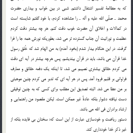
كه به مطالعة تفسير اشتغال داشتم. شبي در بين خواب و بيداري حضرت
محمد ـ صلّي الله عليه و آله ـ را مشاهده كردم، با خود گفتم شايسته است
در كمالات و اخلاق آن حضرت خوب دقت كنم. هر چه بيشتر دقت كردم
عظمت و نورانيت آن جناب گسترده تر مي شد، بطوريكه نورش همه جا را فرا
گرفت. در اين هنگام بيدار شدم (بخود آمدم) به من الهام شد كه خُلق رسول
خدا قرآن مي باشد، بايد در قرآن بينديشم. پس هرچه بيشتر در آيه اي دقت
مي كردم حقائق بيشتري نصيبم مي شد، تا اينكه يك دفعه حقائق و معارف
فراواني بر قلبم فرود آمد. پس در هر آيه اي كه تدبر مي كردم چنين موهبتي
بر من عطا مي شد. البته تصديق اين مطلب براي كسي كه به چنين توفيقي
دست نيافته دشوار بلكه عادةً غير ممكن است. ليكن مقصود من راهنمايي و
ارشاد برادران في الله مي باشد.
دستور رياضت و خودسازي عبارت از اين است كه: سخنان بي فايده بلكه از
غير ذكر خدا خودداري كند.