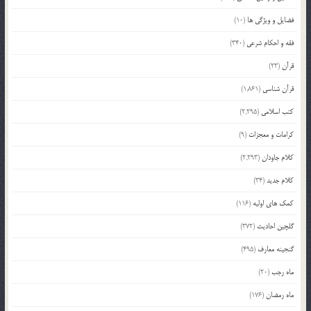
فضایل و ویژگی ها
(10)
فقه و احکام شرعی
(340)
قرآن
(23)
قرآن شناسی
(1,861)
کتب اسلامی
(2,295)
کرامات و معجزات
(9)
کلام جاودان
(2,293)
کلام جدید
(34)
کمک های اولیه
(116)
گلچین احادیث
(372)
گنجینه معارف
(495)
ماه رجب
(20)
ماه رمضان
(176)