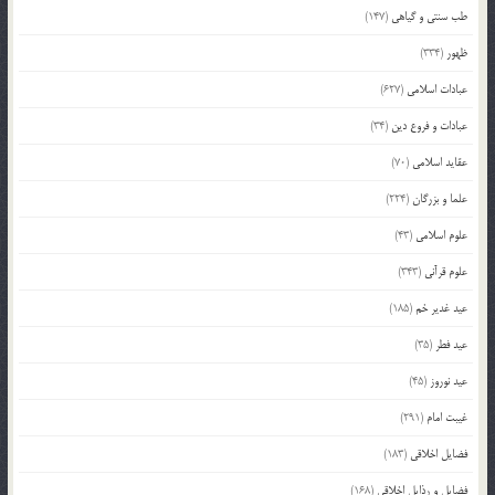
طب سنتی و گیاهی
(147)
ظهور
(334)
عبادات اسلامی
(627)
عبادات و فروع دین
(34)
عقاید اسلامی
(70)
علما و بزرگان
(224)
علوم اسلامی
(43)
علوم قرآنی
(343)
عید غدیر خم
(185)
عید فطر
(35)
عید نوروز
(45)
غیبت امام
(291)
فضایل اخلاقی
(183)
فضایل و رذایل اخلاقی
(168)