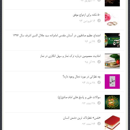
11 شهریور 96
50 نکته برای ازدواج موفق
16 فروردین 94
اجتماع عظیم صادقیون در آستان مقدس امامزاده سید جلال الدین اشرف سال 1396
29 تیر 96
احادیث معصومین درباره ترک نماز و سهل انگاری در نماز
29 آذر 95
چه نظراتی در مورد دجال وجود دارد؟
28 مرداد 94
سوالات طبی و پاسخ های امام صادق(ع)
28 اسفند 93
«نفس» خطرناک ترین دشمن انسان
26 اسفند 93