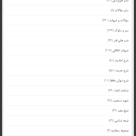
سایر فروع دین
(72)
سایر مقالات
(5)
سوالات و شبهات
(420)
سیر و سلوک
(274)
شب های قدر
(46)
شبهات اخلاقی
(217)
شرح احادیث
(51)
شرح حدیث
(550)
شرح دیوان حافظ
(11)
شناخت امام
(440)
شهید دستغیب
(38)
شیخ مفید
(42)
شیعه شناسی
(69)
صحیفه سجادیه
(4)