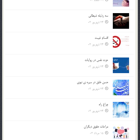
29 اسفند 03
سه رذیله شیطانی
24 شهریور 03
اقسام غيبت
24 شهریور 03
عزت نفس در روايات
24 شهریور 03
حسن خلق در سيره ي نبوي
24 شهریور 03
چراغ راه
24 شهریور 03
مراعات حقوق ديگران
15 مرداد 03