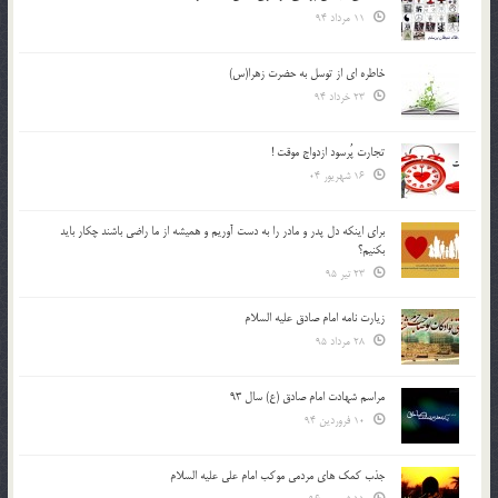
11 مرداد 94
خاطره ای از توسل به حضرت زهرا(س)
23 خرداد 94
تجارت پُرسود ازدواج موقت !
16 شهریور 04
براي اينكه دل پدر و مادر را به دست آوريم و هميشه از ما راضي باشند چكار بايد
بكنيم؟
23 تیر 95
زیارت نامه امام صادق علیه السلام
28 مرداد 95
مراسم شهادت امام صادق (ع) سال 93
10 فروردین 94
جذب کمک های مردمی موکب امام علی علیه السلام