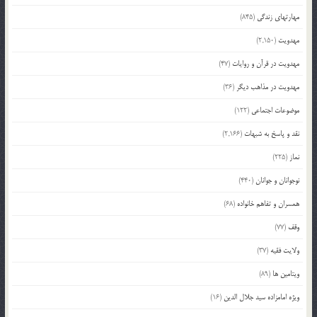
مهارتهای زندگی
(845)
مهدویت
(2,150)
مهدویت در قرآن و روایات
(47)
مهدویت در مذاهب دیگر
(36)
موضوعات اجتماعی
(122)
نقد و پاسخ به شبهات
(2,166)
نماز
(225)
نوجوانان و جوانان
(440)
همسران و تفاهم خانواده
(68)
وقف
(77)
ولایت فقیه
(37)
ویتامین ها
(89)
ویژه امامزاده سید جلال الدین
(16)