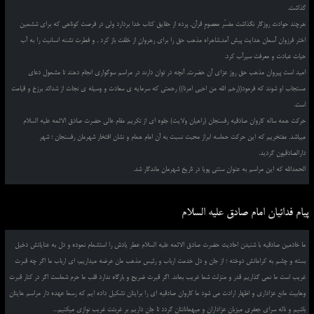
گذاشت.
هرچند حوادث روزگار نگذاشت مفسّر معصومِ قرآن, پرده از حقایق کتاب خدا بردارد ولی در فرصت کوتاهی که برای ششمین
اختر فرزوان آسمان هدایت پیش آمد,شاهراه مذهب حق را برای رهروانِ از خلقت باز کرد , و فطرت تشنه انسانیت را به آب
حیات عبادت و معرفت سیرآب کرد.
امید است پیروان مذهب حق روز عزای آن حضرت, آنچه در توان دارند در مراسم سوگواری انجام دهند تا مشمول دعای
مستجاب او شوند که فرمود((رحم الله من احیی امرنا)) رحمتی که سرمایه ی سعادت و وسیله ی نجات از شدائد برزخ و قیامت
است.
حرکت همه ساله کاروان صادقیه رفسنجان (راهیان ولایت) جلوه ای از تکریم مقام عالی حضرت صادق الائمه علیه السلام
میباشد. مفتخریم که این حرکت حماسه ابراز محبت نسبت به آن امام همام و نشان افتخار شهرمان رفسنجان ؛ شهر
دارالصادقیون گردید.
الحمدالله که این مراسم به عنوان سنتی پویا در تاریخ شهرمان ماندگار شد.
پیام فدائیان امام صادق علیه السلام
ما خادمین صادقیه با شنیدن احادیث حضرت صادق الائمه علیه السلام عطر یادش را استشمام نموده و دل به عنایاتش دخیل
بسته و چشم به کراماتش دوخته ؛ از جان و دل خدمت ارباب و رئیس مذهب مان عرضه میداریم، ای ارباب ما اگر چه قبرت
غریب است ما نمی گذاریم قدر و منزلت شما غریب بماند. اگر قبرت ضریح و بارگاه ندارد قلب ما حرم شماست اگر در کنار قبرت
وهابیت مانع عزاداری و اظهار ارادت می شود ما کاروان صادقیه ای را برایتان تشکیل داده ایم که رسما عهده دار مراسم هایتان
باشیم و ناله سرای جعفری میزبان عزاداران و میهمانانتان گردد تا جان داریم بر غربتت غریب نوازی میکنیم...