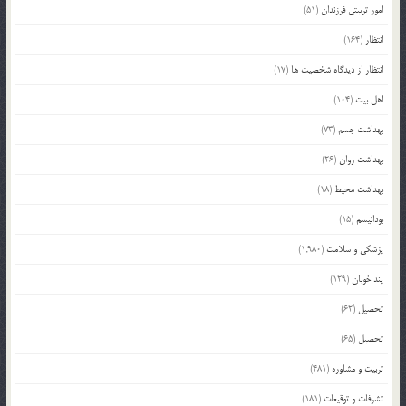
امور تربیتی فرزندان
(51)
انتظار
(164)
انتظار از دیدگاه شخصیت ها
(17)
اهل بیت
(104)
بهداشت جسم
(73)
بهداشت روان
(26)
بهداشت محیط
(18)
بودائیسم
(15)
پزشکی و سلامت
(1,980)
پند خوبان
(129)
تحصیل
(62)
تحصیل
(65)
تربیت و مشاوره
(481)
تشرفات و توقیعات
(181)