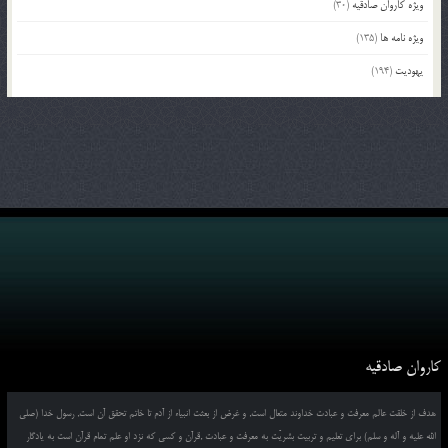
ویژه کاروان صادقیه
(30)
ویژه نامه ها
(135)
یهودیت
(194)
کاروان صادقیه
هدف از خلقت عالم معرفت و عبادت خداوند متعال است, و غرض از بعثت انبیاء از آدم تا خاتم تحقق آن است, رسول خدا (صلی
الله علیه و آله و سلم) برای تعلیم و تربیت بشریّت به معرفت و عبادت ,قرآن و کسی که نزد او علم تمام قرآن است به یادگار