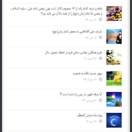
مقام و درجه كدام يك از 14 معصوم بالاتر است چون بعضي امام علي ـ عليه السلام ـ
و بعضي ها امام زمان (عج) را از همه بالاتر مي دانند چرا؟
12 دی 94
تشرف علي آقا قاضي به محضر امام زمان(عج)
15 دی 95
طرح همگانی خواندن دعای فرج در لحظه تحویل سال
27 اسفند 03
چهل حدیث نگاه به نامحرم
13 خرداد 94
آیا جرقه ظهور در یمن زده شده است ؟!
8 فروردین 94
ویژه ماه شعبان المعظّم
28 دی 04