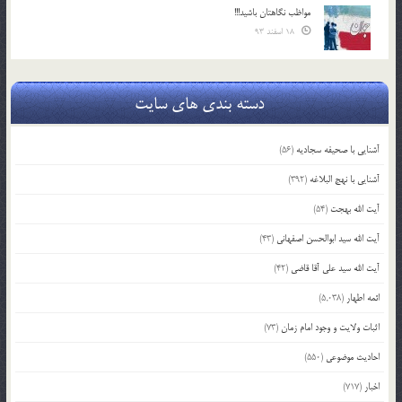
مواظب نگاهتان باشید!!!
18 اسفند 93
دسته بندی های سایت
آشنایی با صحیفه سجادیه
(56)
آشنایی با نهج البلاغه
(392)
آیت الله بهجت
(54)
آیت الله سید ابوالحسن اصفهانی
(43)
آیت الله سید علی آقا قاضی
(42)
ائمه اطهار
(5,038)
اثبات ولایت و وجود امام زمان
(73)
احادیث موضوعی
(550)
اخبار
(717)