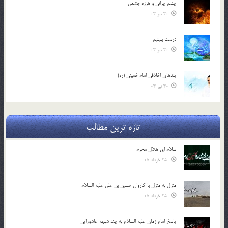
چشم ‏چرانى و هرزه‏ چشمى
30 تیر 03
درست ببينيم
30 تیر 03
پندهاي اخلاقي امام خميني (ره)
30 تیر 03
تازه ترین مطالب
سلام ای هلال محرم
25 خرداد 05
منزل به منزل با کاروان حسین بن علی علیه السلام
25 خرداد 05
پاسخ امام زمان علیه السلام به چند شبهه عاشورایی