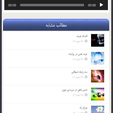
پخش‌کننده
00:00
00:00
صوت
مطالب مشابه
اقسام غيبت
29 اسفند 03
عزت نفس در روايات
29 اسفند 03
سه رذیله شیطانی
29 اسفند 03
حسن خلق در سيره ي نبوي
29 اسفند 03
چراغ راه