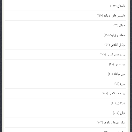
داستان
(146)
دانستنی‌های خانواده
(357)
دجال
(29)
دعاها و زیارت
(19)
رذایل اخلاقی
(252)
رژیم های غذایی
(209)
روز قدس
(31)
روز مباهله
(41)
روزه
(93)
روزه و سلامتی
(101)
زرتشتی
(40)
زنان
(317)
سایر روزها و ماه ها
(103)