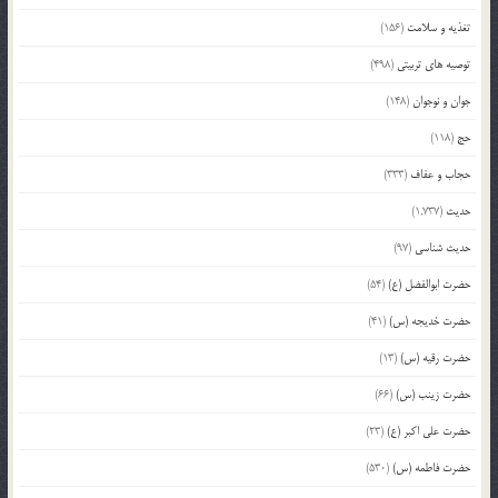
تغذیه و سلامت
(156)
توصیه های تربیتی
(498)
جوان و نوجوان
(148)
حج
(118)
حجاب و عفاف
(333)
حدیث
(1,737)
حدیث شناسی
(97)
حضرت ابوالفضل (ع)
(54)
حضرت خدیجه (س)
(41)
حضرت رقیه (س)
(13)
حضرت زینب (س)
(66)
حضرت علی اکبر (ع)
(23)
حضرت فاطمه (س)
(530)