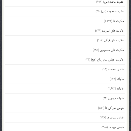
حضرت محمد (ص)
(613)
حضرت معصومه (س)
(45)
حکایت ها
(2,244)
حکایت های آموزنده
(749)
حکایت های قرآنی
(107)
حکایت های معصومین
(838)
حکومت جهانی امام زمان (عج)
(24)
خاندان عصمت
(15)
خانواده
(227)
خانواده
(2,682)
خانواده مهدوی
(22)
خواص خوراکی ها
(550)
خواص سبزی ها
(228)
خواص میوه ها
(308)