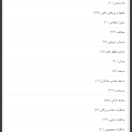
ماه شعبان
(20)
ماهها و روزهای خاص
(745)
مبانی اعتقادی
(20)
مختلف
(367)
مدعیان دروغین
(25)
مراجع معظم تقلید
(15)
مردان
(40)
مسجد
(87)
مسجد مقدس جمکران
(19)
مسیحیت
(229)
معارف قرآنی
(855)
مناظرات علما و بزرگان
(79)
مناظرات علمی
(139)
مناظرات معصومین
(60)