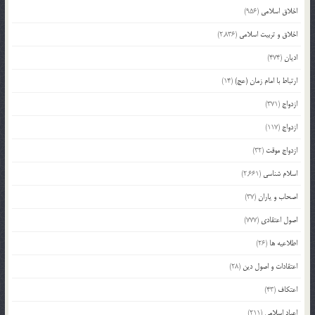
اخلاق اسلامی
(956)
اخلاق و تربیت اسلامی
(2,836)
ادیان
(474)
ارتباط با امام زمان (عج)
(14)
ازدواج
(371)
ازدواج
(117)
ازدواج موقت
(32)
اسلام شناسی
(2,661)
اصحاب و یاران
(37)
اصول اعتقادی
(777)
اطلاعیه ها
(26)
اعتقادات و اصول دین
(28)
اعتکاف
(43)
اعیاد اسلامی
(211)