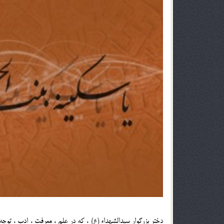
دختر بزرگوار سیدالشهداء (ع) ، که در علم ، معرفت ، ادب ، توج