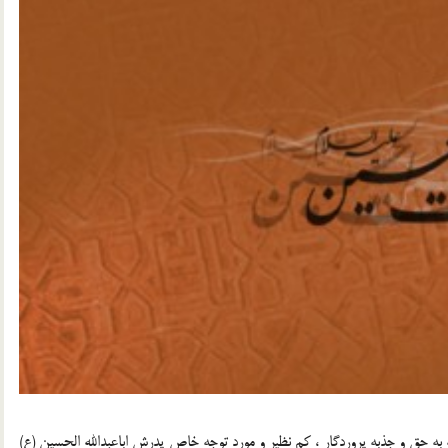
ه به حق و جذبه پروردگار ، کم نظیر و مورد توجه خاص پدرش اباعبدالله الحسین (ع)