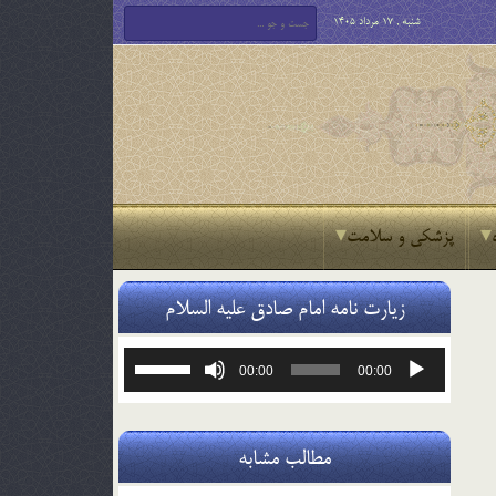
شنبه , 17 مرداد 1405
پزشکی و سلامت
زیارت نامه امام صادق علیه السلام
پخش‌کننده
برای
00:00
00:00
صوت
افزایش
یا
کاهش
صدا
مطالب مشابه
از
کلیدهای