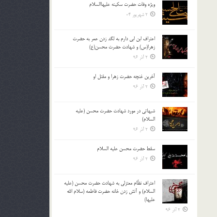
ویژه وفات حضرت سکینه علیهاالسلام
بالا
2 شهریور 04
و
پایین
استفاده
اعتراف ابن ابي دارم به لگد زدن عمر به حضرت
زهرا(س) و شهادت حضرت محسن(ع)
کنید.
2 آذر 96
آخرين غنچه حضرت زهرا و مقتل او
2 آذر 96
شبهاتی در مورد شهادت حضرت محسن (علیه
السلام)
2 آذر 96
سقط حضرت محسن عليه السلام
2 آذر 96
اعتراف نظّام معتزلی به شهادت حضرت محسن (علیه
السلام) و آتش زدن خانه حضرت فاطمه (سلام الله
علیها)
2 آذر 96