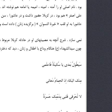
بود . نام اصلی او را آمنه ، امینه ، امیمه یا امامه هم نوشته ا
علی اصغر » هم بود ، در کربلا حضور داشت و در عاشورا ، سن او 
عاشورا به او لقب « خیرة النسوان » ( برگزیده زنان ) داده است
نمی سازد . شرح آنچه به مصیبتهای او در حادثه کربلا مربوط م
چون سیدالشهداء (ع) هنگام وداع با اطفال و زنان ، دید که دختر
سَیطُولُ بَعدی یا سُکینَةُ فَاعلَمی
مِنک البکاء اِذ الحِمامُ دَهانی
لا تُحْرِقی قَلبی بِدَمْعِک حَسرَةً