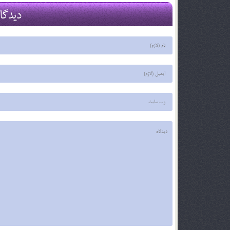
2 آذر 96
2 آذر 96
دیدگا