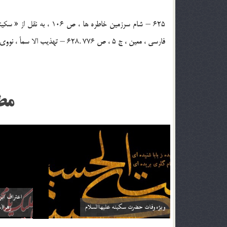
فارسی ، معین ، ج 5 ، ص 776 .628 – تهذیب الا سمأ ، نووی ، ج 1 ، ص 163 ، سفینة البحار ، ج 1 ، ص 638 .
مط
شبهاتی در مورد شهادت حضرت محسن (علیه السلام)
سقط حضرت مح