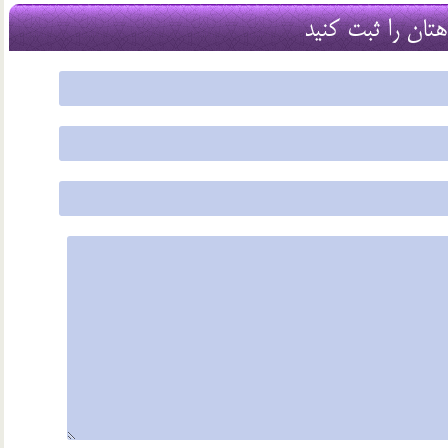
2 آذر 96
هتان را ثبت کنید