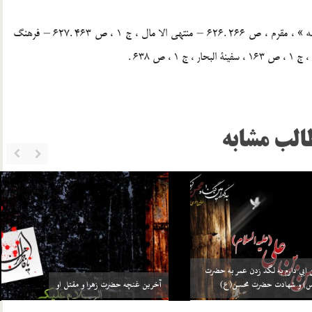
625 – شام سرزمین خاطره ها ، ص 106 ، به نقل از « سکینه » ، مقرم ، ص 266 .626 – منتهی الا مال ، ج 1 ، ص 463 .627 – فرهنگ
الب مشابه
اعتراف نظّام معتزلی به شهادت حضرت محسن (علیه
السلام) و آتش زدن خانه حضرت فاطمه (سلام الله
سن عليه السلام
علیها)