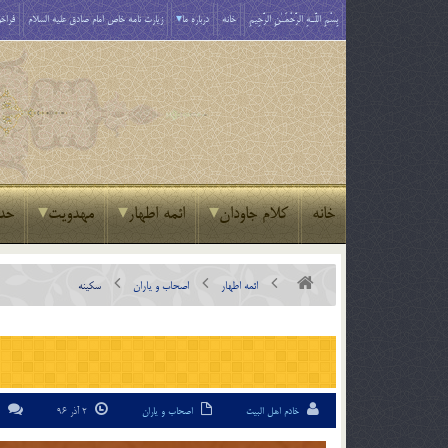
بِسْمِ اللَّـهِ الرَّحْمَـٰنِ الرَّحِيمِ
خانه
درباره ما
زیارت نامه خاص امام صادق علیه السلام
فراخو
خانه
کلام جاودان
ائمه اطهار
مهدویت
حد
ائمه اطهار
اصحاب و یاران
سکینه
خادم اهل البیت
اصحاب و یاران
2 آذر 96