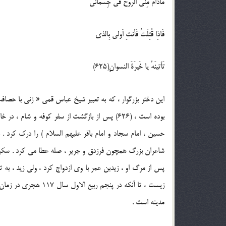
مادامَ مِنی الروحُ فی جِسمانی
فَاذِا قُتِلْتُ فَأنتِ اَولی بِالذی
تَأتینَهُ یا خَیرَةَ النسوانِ(625)
این دختر بزرگوار ، که به تعبیر شیخ عباس قمی « زنی با حص
بوده است ، (626) پس از بازگشت از سفر کوفه و شا
حسین ، امام سجاد و امام باقر علیهم السلام ) را درک کرد . 
شاعران بزرگ همچون فرزدق و جریر ، صله عطا می کرد . سکینه 
مدینه است .