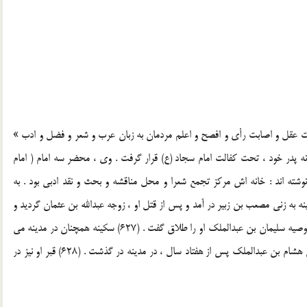
افت عقل و اصابت رأی و افصح و اعلم مردمان به زبان عرب و شعر و فضل و ادب »
م ، در خانه پدر خود ، تحت کفالت امام سجاد (ع) قرار گرفت . وی ، محضر سه امام ( امام
نوشته اند : خانه اش مرکز تجمع شعرا و محل مناقشه و بحث و نقد ادبی بود . به
به زنی مصعب بن زبیر در آمد و پس از قتل او ، زوجه عبدالله بن عثمان گردید و
پس از مرگ او ، زیدبن عمر با وی ازدواج کرد ، ولی زید ، به توصیه سلیمان بن عبدالملک او را طلاق گفت . (627) سکینه همچنان در مدینه می
زیست ، تا آنکه در پنجم ربیع الاول سال 117 هجری در زمان هشام بن عبدالملک پس از هفتاد سال ، در مدینه در گذشت . (628) قبر او نیز در