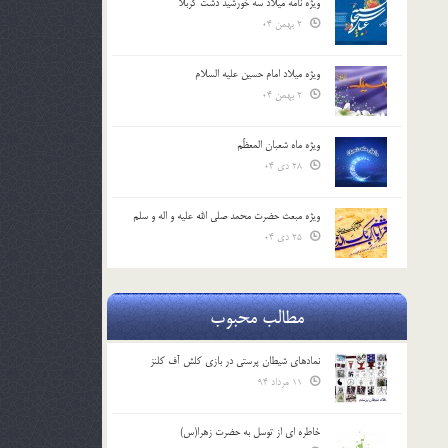
ویژه نامه میلاد سه خورشید دشت کربلا
2 بهمن 04
ویژه میلاد امام حسین علیه السلام
2 بهمن 04
ویژه ماه شعبان المعظّم
28 دی 04
ویژه مبعث حضرت محمد صلی الله علیه و اله و سلم
25 دی 04
مطالب محبوب
نمادهای شیطان پرستی در بازی کلش آف کلنز
11 مرداد 94
خاطره ای از توسل به حضرت زهرا(س)