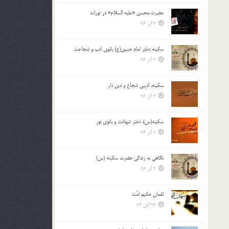
حضرت محسن «علیه السلام» در تورات
2 آذر 96
سکینه دختر امام حسین(ع) بانوی ادب و شجاعت
2 آذر 96
سکینه، ادیبی شجاع و دین دار
2 آذر 96
سکینه(س)، دختر شهادت و بانوی نور
2 آذر 96
نگاهي به زندگي حضرت سكينه (س)
2 آذر 96
لقمان حکیم امّت
26 آبان 94