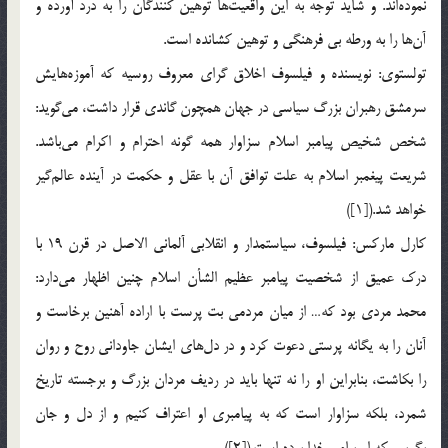
نموده‌اند. و شايد توجه به اين واقعيت‌ها توهين كنندگان را به درد آورده و
آن‌ها را به ورطه بي فرهنگي و توهين كشانده است.
تولستوي: نويسنده و فيلسوف اخلاق گراي معروف روسيه كه آموزه‌هايش
سرمشق رهبران بزرگ سياسي در جهان همچون گاندي قرار داشت، مي‌گويد:
شخص شخيص پيامبر اسلام سزاوار همه گونه احترام و اكرام مي‌باشد.
شريعت پيغمبر اسلام به علت توافق آن با عقل و حكمت در آينده عالم‌گير
خواهد شد.([1])
كارل ماركس: فيلسوف، سياستمدار و انقلابي آلماني الاصل در قرن 19 با
درك عميق از شخصيت پيامبر عظيم الشأن اسلام چنين اظهار مي‌دارد:
محمد مردي بود كه… از ميان مردمي بت پرست با اراده آهنين برخاست و
آنان را به يگانه پرستي دعوت كرد و در دل‌هاي ايشان جاوداني روح و روان
را بكاشت، بنابراين او را نه تنها بايد در رديف مردان بزرگ و برجسته تاريخ
شمرد، بلكه سزاوار است كه به پيامبري او اعتراف كنيم و از دل و جان
بگوييم كه او پيامبر خدا بوده است.([2])