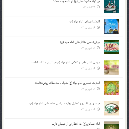
چرا تولد حضرت علی (ع) در کعبه بوده است؟
29 اسفند 03
اخلاق اجتماعی امام جواد (ع)
16 شهریور 03
روش‌شناسی مناظره‌های امام جواد (ع)
16 شهریور 03
بررسی نقش علمی و کلامی امام جواد (ع) در تبیین و اثبات امامت
16 شهریور 03
احادیث تفسیری امام جواد (ع) همراه با ملاحظات روش‌شناسانه
16 شهریور 03
درآمدی بر تقسیم و تحلیل روایات سیاسی – اجتماعی امام جواد (ع)
16 شهریور 03
امام عسکری(ع) چه انتظاراتی از شیعیان دارند