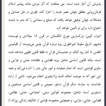
پذيرش آن آغاز شده است. من معتقدم كه اگر مردي مانند پيامبر اسلام
فرمان‌روايي مطلق جهان عصر جديد را احراز كند، طوري در حل مسايل و
مشكلات جهان توفيق خواهد يافت كه صلح و سعادتي را كه بشر به شدت
احتياج دارد براي او تأمين خواهد كرد.
ادوارد گيبن: بزرگ‌ترين مورخ انگلستان در قرن 18 ميلادي و نويسنده
مشهور تاريخ سقوط امپراطوري روم درباره قرآن چنين مي‌نويسد: از اقيانوس
اطلس تا كنار رود گنگ در هندوستان قرآن نه فقط قانون فقهي شناخته شده
است، بلكه قانون اساسي شامل رويه قضايي و نظامات مدني و جزايي و
حاوي قوانيني است كه تمام عمليات و امور مالي بشر را اداره مي‌كند و همه
اين امور كه به موجب احكام ثابت ولايتغيري انجام مي‌شود، ناشي از اراده
خداست. به عبارت ديگر قرآن دستور عمومي و قانون اساسي مسلمين و
دستوري است شامل: مجموعه قوانين ديني، اجتماعي، مدني، نظامي،
قضايي، جنايي، جزايي، و همچنين مجموعه قوانين از تكاليف زندگي روزانه تا