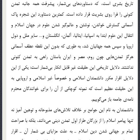
تاريخ بشري است، كه دستاوردهاي بي‌شمار، پيشرفت همه جانبه تمدن
كنوني را فرا روي بشريت قرار داده است. كمترين دستاورد اين شجره پاك
آسماني گسترش خواندن، نوشتن و عالم‌گير شدن علوم در جهان اسلام و
انتقال اين علوم ابتدا به اسپانيا، ايتاليا، آلمان، انگلستان و… ساير ملل و دول
اروپا و سپس همه جهانيان شد، به طوري كه بدون اين نقطه عطف آسماني
هرگز تمدن‌هايي چون روم، مصر و ايران باستان راهي به تمدن كنوني
نداشتند. دلايل تاريخي اين حقيقت غير قابل انكار بي‌شمار است: يكي از اين
دلايل اقرار مكرر دانشمندان اسلامي و خصوصاً غير اسلامي و اروپايي به
اين حقيقت عظيم است كه نمونه كوچكي از آن را براي خوانندگان محترم
نامه‌ي جامعه باز مي‌گوييم.
دانشمندان به نام اين جوامع بر خلاف تلاش‌هاي مذبوحانه و توهين آميز نه
تنها پيامبر اسلام را از بزرگان طراز اول تمدن ديني مي‌دانند، بلكه با صراحت
تمام بر جهاني شدن دين اسلام ـ به علت مزاياي بي شمار آن ـ اقرار