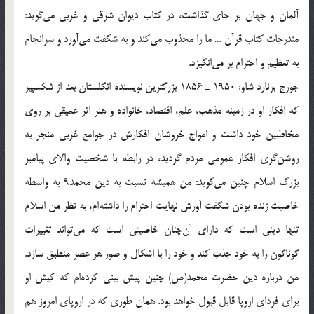
آلمان و جهان بر جاي گذاشت، در كتاب ديوان شرقي و غربي مي‌گويد:
مندرجات كتاب قرآن … ما را مجذوب مي‌كند و به شگفت مي‌آورد و سرانجام
به تعظيم و احترام بر مي‌انگيزد.
جورج برنارد شاو: 1950 ـ 1856 بزرگترين نويسنده انگلستان بعد از شكسپير
كه افكار او در زمينه مذهب، علم، اقتصاد، خانواده و هنر اثر عميقي بر روي
مخاطبين خود داشت و امواج خروشان افكارش در جوامع غربي منجر به
روشن‌گري افكار عمومي مردم گرديد، در رابطه با شخصيت والاي پيامبر
بزرگ اسلام چنين مي‌گويد: من هميشه نسبت به دين محمد9 به واسطه
خاصيت زنده بودن شگفت آورش نهايت احترام را داشته‌ام، به نظر من اسلام
تنها ديني است كه داراي آن‌چنان خاصيتي است كه مي‌تواند تغييرات
گوناگون را به خود جذب كند و خود را با اشكال و صور هر عصر منطبق سازد.
من درباره دين حضرت محمد(ص) چنين پيش بيني كرده‌ام كه كيش او
براي فرداي اروپا قابل قبول خواهد بود. همان طوري كه در اروپاي امروز هم