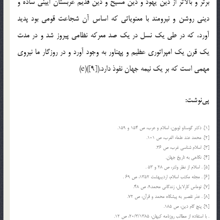
برتر و بالاتر از دين يهود و دين مسيح و دين قديم عربستان آييني ساده و
ديني روشن و نيرومند با معنوياتي كه اساس آن شجاعت قومي بود پديد
آورد، كه در طي يك نسل در يك صد معركه نظامي پيروز شد و در مدت
يك قرن يك امپراتوري عظيم و پهناور به وجود آورد و در روزگار ما نيروي
مهمي است كه بر يك نيمه جهان نفوذ دارد.([9])(e)
پى‌نوشت:
[1]. دكتر گوستاو لوبون، اسلام و عرب، ص 154 و 159.
[2]. محمد عند علماء الغرب، ص 101.
[3]. اسلام شناسي غرب، ص 36.
[4]. نگاهي به تاريخ جهان.
[5] . اسلام از نظر ولتر، ص 28 و 53 .
[6] . مجله مكتب اسلام، ارديبهشت 1352، ص 69 .
[7]. توماس كارلايل، زندگاني محمد9، ص 48.
[8] . عذر تقصير به پيشگاه محمد و قرآن، ص 72.
[9]. پنج گام دين، ص 185.
. با استفاده از مطالب روزنامه كيهان، 20/3/1385، ص 12.