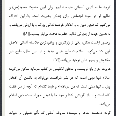
گرچه ما به اديان آسماني عقيده نداريم، ولي آيين حضرت محمد(ص) و
تعاليم او دو نمونه اجتماعي براي زندگي بشريت است. بنابراين اعتراف
مي‌كنيم كه ظهور دين او و احكام خردمندانه‌اش بزرگ و با ارزش مي‌باشد و
به همين جهت از پذيرش تعاليم حضرت محمد بي‌نياز نيستيم.([6])
پرفسور ارنست هگل: يكي از بزرگترين و پرنفوذترين فلاسفه آلماني الاصل
قرن 19 مي‌گويد: اسلاميت طرح خيلي جديد و در عين حال، طرح غير
مخدوش و بسيار عالي توحيد مي‌باشد.([7])
هربرت جرج ولز: نويسنده و محقق انگليسي در كتاب سرمايه سخن مي‌گويد:
اسلام تنها ديني است كه هر بشر شرافتمند مي‌تواند به داشتن آن افتخار
ورزد… تنها ديني است كه من دريافته‌ام و بارها گفته‌ام كه آنچه از سرّ خلقت
آگاه است و با راز آفرينش آشنا و همه جا با تمدن همراه است، دين اسلام
مي‌باشد.
گوته: دانشمند، شاعر و نويسنده معروف آلماني كه تأثير عميقي بر ادبيات