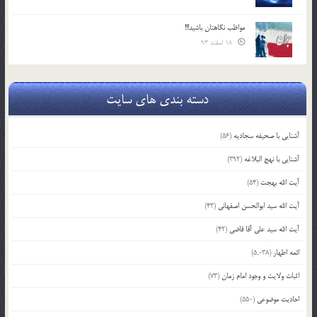
مواظب نگاهتان باشید!!!
18 اسفند 93
دسته بندی های سایت
آشنایی با صحیفه سجادیه
(56)
آشنایی با نهج البلاغه
(392)
آیت الله بهجت
(54)
آیت الله سید ابوالحسن اصفهانی
(43)
آیت الله سید علی آقا قاضی
(42)
ائمه اطهار
(5,038)
اثبات ولایت و وجود امام زمان
(73)
احادیث موضوعی
(550)