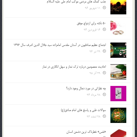
جذب کمک های مردمی موکب امام علی علیه السلام
11 شهریور 96
50 نکته برای ازدواج موفق
16 فروردین 94
اجتماع عظیم صادقیون در آستان مقدس امامزاده سید جلال الدین اشرف سال 1396
29 تیر 96
احادیث معصومین درباره ترک نماز و سهل انگاری در نماز
29 آذر 95
چه نظراتی در مورد دجال وجود دارد؟
28 مرداد 94
سوالات طبی و پاسخ های امام صادق(ع)
28 اسفند 93
«نفس» خطرناک ترین دشمن انسان