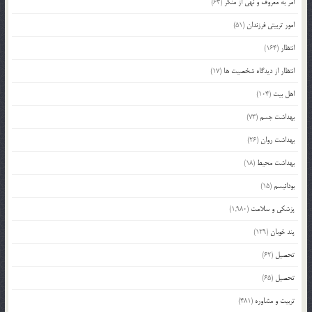
امر به معروف و نهی از منکر
(63)
امور تربیتی فرزندان
(51)
انتظار
(164)
انتظار از دیدگاه شخصیت ها
(17)
اهل بیت
(104)
بهداشت جسم
(73)
بهداشت روان
(26)
بهداشت محیط
(18)
بودائیسم
(15)
پزشکی و سلامت
(1,980)
پند خوبان
(129)
تحصیل
(62)
تحصیل
(65)
تربیت و مشاوره
(481)