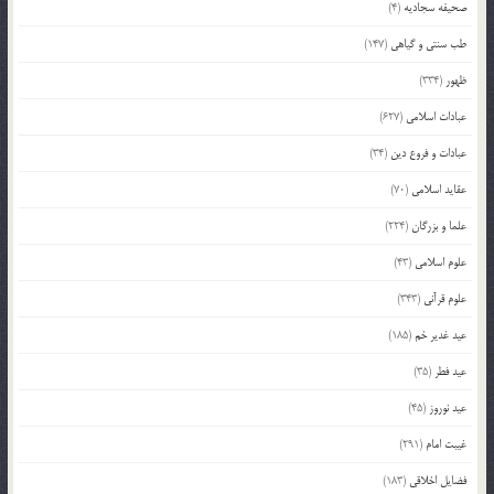
صحیفه سجادیه
(4)
طب سنتی و گیاهی
(147)
ظهور
(334)
عبادات اسلامی
(627)
عبادات و فروع دین
(34)
عقاید اسلامی
(70)
علما و بزرگان
(224)
علوم اسلامی
(43)
علوم قرآنی
(343)
عید غدیر خم
(185)
عید فطر
(35)
عید نوروز
(45)
غیبت امام
(291)
فضایل اخلاقی
(183)