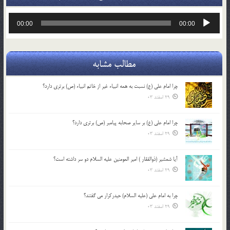
پخش‌کننده
00:00
00:00
صوت
مطالب مشابه
چرا امام علی (ع) نسبت به همه انبیاء غیر از خاتم انبیاء (ص) برتری دارد؟
29 اسفند 03
چرا امام علی (ع) بر سایر صحابه پیامبر (ص) برتری دارد؟
29 اسفند 03
آیا شمشیر (ذوالفقار ) امیر المومنین علیه السلام دو سر داشته است؟
29 اسفند 03
چرا به امام علی (علیه السلام) حیدرکرار می گفتند؟
29 اسفند 03