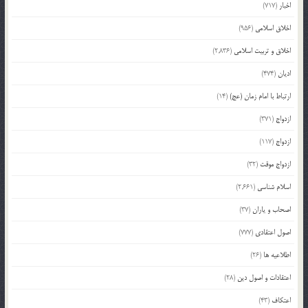
اخبار
(717)
اخلاق اسلامی
(956)
اخلاق و تربیت اسلامی
(2,836)
ادیان
(474)
ارتباط با امام زمان (عج)
(14)
ازدواج
(371)
ازدواج
(117)
ازدواج موقت
(32)
اسلام شناسی
(2,661)
اصحاب و یاران
(37)
اصول اعتقادی
(777)
اطلاعیه ها
(26)
اعتقادات و اصول دین
(28)
اعتکاف
(43)