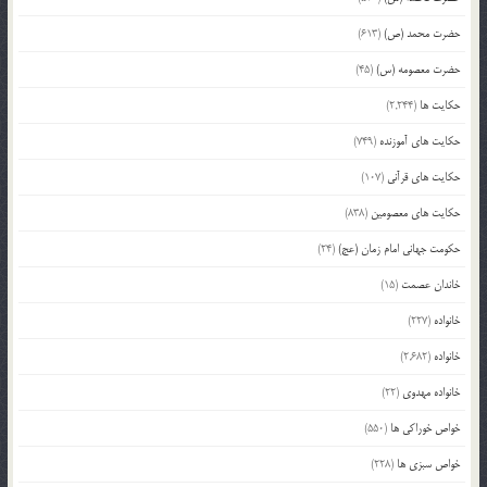
حضرت محمد (ص)
(613)
حضرت معصومه (س)
(45)
حکایت ها
(2,244)
حکایت های آموزنده
(749)
حکایت های قرآنی
(107)
حکایت های معصومین
(838)
حکومت جهانی امام زمان (عج)
(24)
خاندان عصمت
(15)
خانواده
(227)
خانواده
(2,682)
خانواده مهدوی
(22)
خواص خوراکی ها
(550)
خواص سبزی ها
(228)