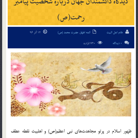
ديدگاه دانشمندان جهان درباره شخصيت پيامبر
رحمت(ص)
خادم اهل البیت
ائمه اطهار
,
حضرت محمد (ص)
12 آذر 96
0 دیدگاه
1720بازدید
ظهور اسلام در پرتو مجاهدت‌هاي نبي اعظم(ص) و اهلبيت نقطه عطف