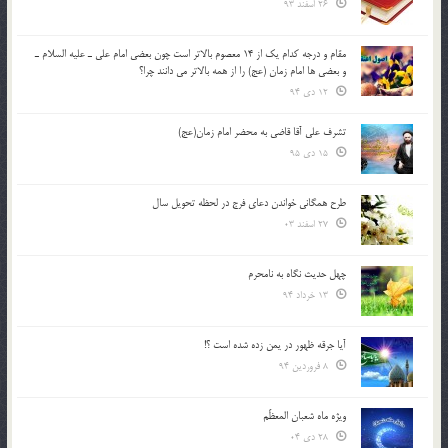
26 اسفند 93
مقام و درجه كدام يك از 14 معصوم بالاتر است چون بعضي امام علي ـ عليه السلام ـ
و بعضي ها امام زمان (عج) را از همه بالاتر مي دانند چرا؟
12 دی 94
تشرف علي آقا قاضي به محضر امام زمان(عج)
15 دی 95
طرح همگانی خواندن دعای فرج در لحظه تحویل سال
27 اسفند 03
چهل حدیث نگاه به نامحرم
13 خرداد 94
آیا جرقه ظهور در یمن زده شده است ؟!
8 فروردین 94
ویژه ماه شعبان المعظّم
28 دی 04