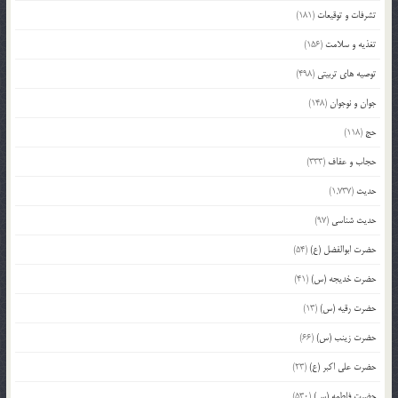
تشرفات و توقیعات
(181)
تغذیه و سلامت
(156)
توصیه های تربیتی
(498)
جوان و نوجوان
(148)
حج
(118)
حجاب و عفاف
(333)
حدیث
(1,737)
حدیث شناسی
(97)
حضرت ابوالفضل (ع)
(54)
حضرت خدیجه (س)
(41)
حضرت رقیه (س)
(13)
حضرت زینب (س)
(66)
حضرت علی اکبر (ع)
(23)
حضرت فاطمه (س)
(530)