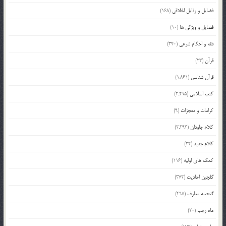
فضایل و رذایل اخلاقی
(168)
فضایل و ویژگی ها
(10)
فقه و احکام شرعی
(340)
قرآن
(23)
قرآن شناسی
(1,861)
کتب اسلامی
(2,295)
کرامات و معجزات
(9)
کلام جاودان
(2,293)
کلام جدید
(34)
کمک های اولیه
(116)
گلچین احادیث
(372)
گنجینه معارف
(495)
ماه رجب
(20)