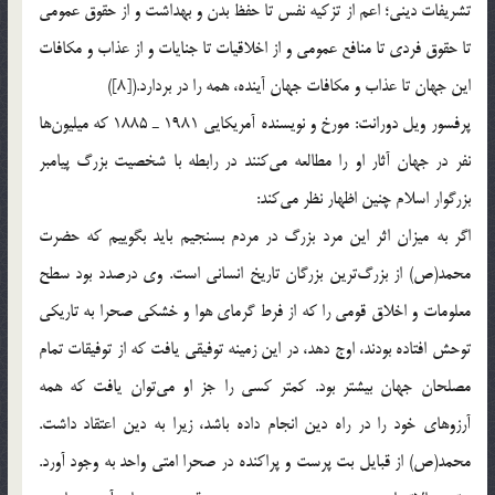
تشريفات ديني؛ اعم از تزكيه نفس تا حفظ بدن و بهداشت و از حقوق عمومي
تا حقوق فردي تا منافع عمومي و از اخلاقيات تا جنايات و از عذاب و مكافات
اين جهان تا عذاب و مكافات جهان آينده، همه را در بردارد.([8])
پرفسور ويل دورانت: مورخ و نويسنده آمريكايي 1981 ـ 1885 كه ميليون‌ها
نفر در جهان آثار او را مطالعه مي‌كنند در رابطه با شخصيت بزرگ پيامبر
بزرگوار اسلام چنين اظهار نظر مي‌كند:
اگر به ميزان اثر اين مرد بزرگ در مردم بسنجيم بايد بگوييم كه حضرت
محمد(ص) از بزرگ‌ترين بزرگان تاريخ انساني است. وي درصدد بود سطح
معلومات و اخلاق قومي را كه از فرط گرماي هوا و خشكي صحرا به تاريكي
توحش افتاده بودند، اوج دهد، در اين زمينه توفيقي يافت كه از توفيقات تمام
مصلحان جهان بيشتر بود. كمتر كسي را جز او مي‌توان يافت كه همه
آرزوهاي خود را در راه دين انجام داده باشد، زيرا به دين اعتقاد داشت.
محمد(ص) از قبايل بت پرست و پراكنده در صحرا امتي واحد به وجود آورد.