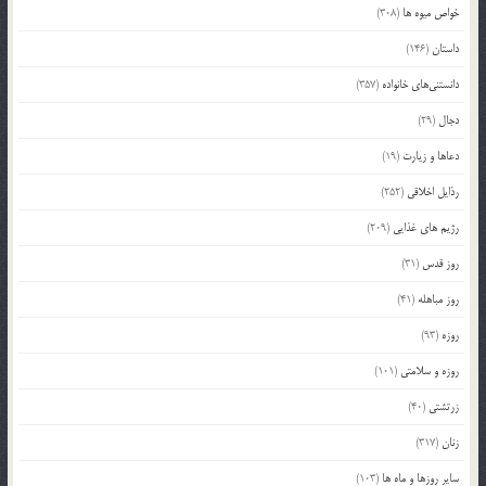
خواص میوه ها
(308)
داستان
(146)
دانستنی‌های خانواده
(357)
دجال
(29)
دعاها و زیارت
(19)
رذایل اخلاقی
(252)
رژیم های غذایی
(209)
روز قدس
(31)
روز مباهله
(41)
روزه
(93)
روزه و سلامتی
(101)
زرتشتی
(40)
زنان
(317)
سایر روزها و ماه ها
(103)