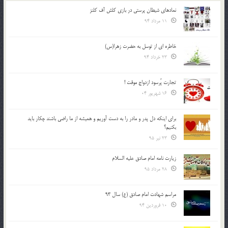
نمادهای شیطان پرستی در بازی کلش آف کلنز
11 مرداد 94
خاطره ای از توسل به حضرت زهرا(س)
23 خرداد 94
تجارت پُرسود ازدواج موقت !
16 شهریور 04
براي اينكه دل پدر و مادر را به دست آوريم و هميشه از ما راضي باشند چكار بايد
بكنيم؟
23 تیر 95
زیارت نامه امام صادق علیه السلام
28 مرداد 95
مراسم شهادت امام صادق (ع) سال 93
10 فروردین 94