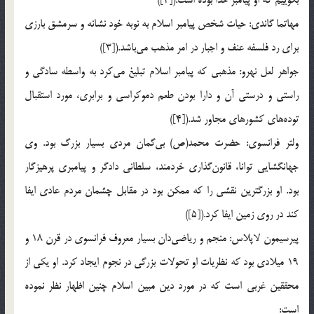
مهاتما گاندي: حيات شخص پيامبر اسلام به نوبه خود نشانه و سرمشق بارزي
براي رد فلسفه عنف و اجبار در امر مذهب مي‌باشد.([3])
جواهر لعل نهرو: مذهبي كه پيامبر اسلام تبليغ مي‌كرد به واسطه سادگي و
راستي و درستي آن و دارا بودن طعم دموكراسي و برابري، مورد استقبال
توده‌هاي كشورهاي مجاور شد.([4])
ولتر فرانسوي: حضرت محمد(ص) بي‌گمان مردي بسيار بزرگ بود. وي
جهانگشايي توانا، قانون‌گذاري خردمند، سلطاني دادگر و پيامبري پرهيزگار
بود. او بزرگترين نقشي را كه ممكن بود در مقابل چشمان مردم عادي ايفا
كند در روي زمين ايفا كرد.([5])
پيرسيمون لاپلاس: منجم و رياضي‌دان بسيار معروف فرانسوي در قرن 18 و
19 ميلادي بود كه نظريات او تحولات بزرگي در نجوم ايجاد كرد. او يكي از
محققين غربي است كه در مورد دين مبين اسلام چنين اظهار نظر نموده
است: