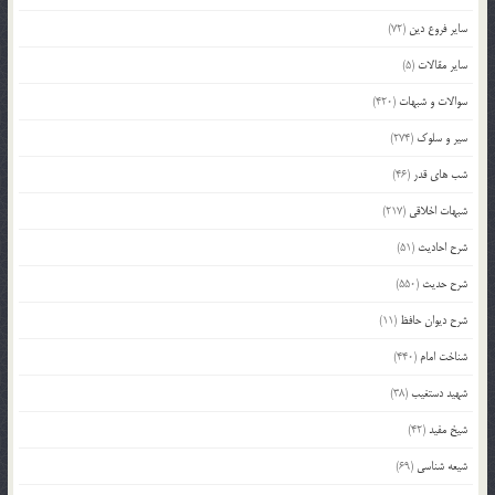
سایر فروع دین
(72)
سایر مقالات
(5)
سوالات و شبهات
(420)
سیر و سلوک
(274)
شب های قدر
(46)
شبهات اخلاقی
(217)
شرح احادیث
(51)
شرح حدیث
(550)
شرح دیوان حافظ
(11)
شناخت امام
(440)
شهید دستغیب
(38)
شیخ مفید
(42)
شیعه شناسی
(69)