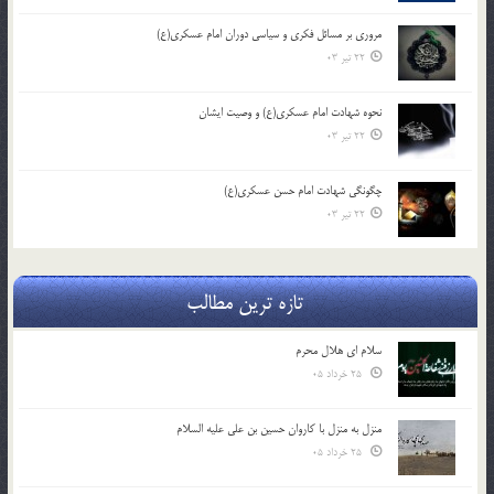
مروری بر مسائل فکری و سیاسی دوران امام عسکری(ع)
22 تیر 03
نحوه شهادت امام عسکری(ع) و وصیت ایشان
22 تیر 03
چگونگی شهادت امام حسن عسکری(ع)
22 تیر 03
تازه ترین مطالب
سلام ای هلال محرم
25 خرداد 05
منزل به منزل با کاروان حسین بن علی علیه السلام
25 خرداد 05