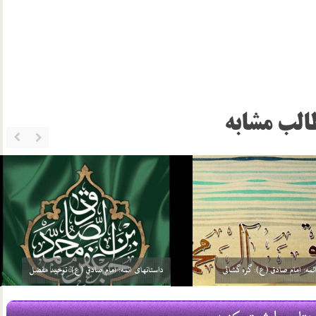
الب مشابه
ئمه: امام صادق (ع): گره گشائی
داستانهای ائمه: امام صادق (ع): توحید مفضل
21 مرداد 03