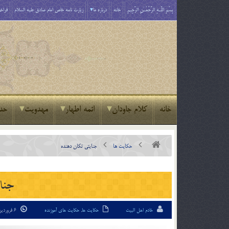
بِسْمِ اللَّـهِ الرَّحْمَـٰنِ الرَّحِيمِ
خانه
درباره ما
زیارت نامه خاص امام صادق علیه السلام
فراخو
خانه
کلام جاودان
ائمه اطهار
مهدویت
حد
حکایت ها
جنايتی تكان دهنده
جنا
خادم اهل البیت
حکایت ها
,
حکایت های آموزنده
6 فروردین 94