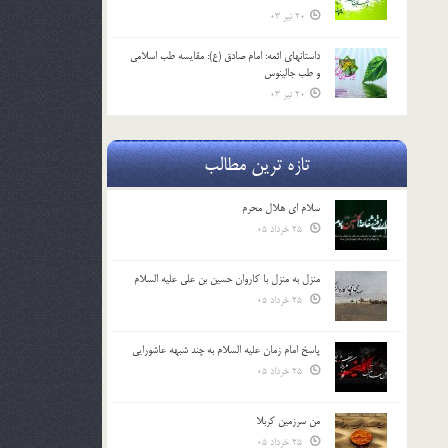
20 تیر 03
داستانهای ائمه: امام صادق (ع): مقایسه طب اسلامی
و طب جالینوس
20 تیر 03
تازه ترین مطالب
سلام ای هلال محرم
25 خرداد 05
منزل به منزل با کاروان حسین بن علی علیه السلام
25 خرداد 05
پاسخ امام زمان علیه السلام به چند شبهه عاشورایی
25 خرداد 05
من سرزمین کربلا
25 خرداد 05