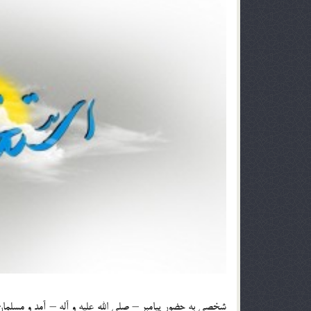
شخصي به حضور پيامبر – صلي الله عليه و آله – آمد و مسلم