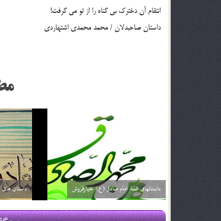
انتقام آن دخترك بي گناه را از تو مي گرفت!
داستان صاحبدلان / محمد محمدي اشتهاردي
مط
داستانهای ائمه: امام صادق (ع): خیارفروش
داستان های ا
29 اسفند 03
29 اسفند 03