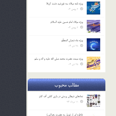
ویژه نامه میلاد سه خورشید دشت کربلا
2 بهمن 04
ویژه میلاد امام حسین علیه السلام
2 بهمن 04
ویژه ماه شعبان المعظّم
28 دی 04
ویژه مبعث حضرت محمد صلی الله علیه و اله و سلم
25 دی 04
مطالب محبوب
نمادهای شیطان پرستی در بازی کلش آف کلنز
11 مرداد 94
خاطره ای از توسل به حضرت زهرا(س)