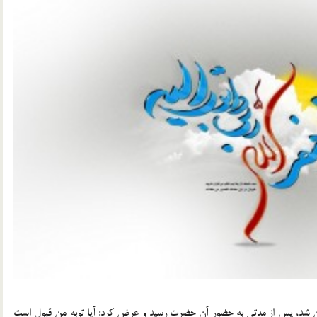
ان شد، پس از مدتي به حضور آن حضرت رسيد و عرض كرد: آيا توبه من قبول است