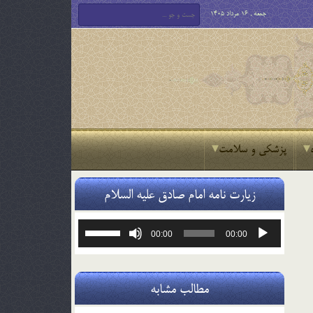
جمعه , 16 مرداد 1405
پزشکی و سلامت
زیارت نامه امام صادق علیه السلام
پخش‌کننده
برای
00:00
00:00
صوت
افزایش
یا
کاهش
صدا
مطالب مشابه
از
کلیدهای