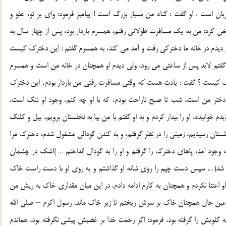
هربان است . او گفت : گناه من بسيار بزرگ است ! پيامبر فرمود: واي بر تو، عفو و
 كرد: من به يك مسافرت طولاني رفتم، همسرم باردار بود، پس از چهار سال به
 ديدم در خانه ما دختركي رفت و آمد مي كند، به همسرم گفتم : اين دخترك كيست
د گفتم لابد پس از ساعتي مي رود، ولي ديدم او همچنان در خانه من است و همسرم
ترك كيست ؟ گفت : يادت هست كه وقتي مسافرت رفتي من باردار بودم، اين دخترك
دختر من است، شب تا صبح ناراحت بودم، كه با او چه كنم، وجود او ننگ است،
 خوابيده، او را بيدار كردم و به او گفتم با من بيا به نخلستان برويم، بيل و كلنگ
 نخلستان رسيديم، زميني را در نظر گرفتم، و به كندن گودالي مشغول شدم، دخترك مرا
وجود آمد، پاهاي دخترك را گرفتم و او را به گودال انداختم … )اشك در چشمان
ب شد(…. سپس دست چپم را روي شانه او گذاشتم و به روي او با دست راست خاك
و اعتنا نكردم و همچنان به كارم ادامه دادم، در اين ميان مقداري خاك به ريش من
ر عين حال همچنان خاك بر سرش ريختم تا زير خاك ماند. رسول اكرم – صلي الله
گلويش را گرفته بود، فرمود: اگر رحمت خدا بر غضبش پيشي نگرفته بود، هماندم