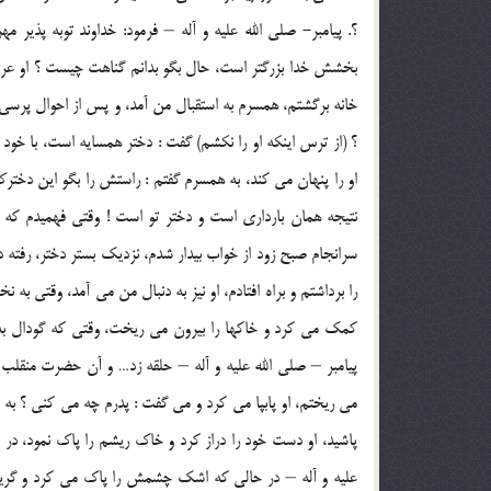
؟. پيامبر- صلي الله عليه و آله – فرمود: خداوند توبه پذير م
بخشش خدا بزرگتر است، حال بگو بدانم گناهت چيست ؟ او عرض
خانه برگشتم، همسرم به استقبال من آمد، و پس از احوال پرسي
؟ (از ترس اينكه او را نكشم) گفت : دختر همسايه است، با خو
او را پنهان مي كند، به همسرم گفتم : راستش را بگو اين دخ
نتيجه همان بارداري است و دختر تو است ! وقتي فهميدم كه 
سرانجام صبح زود از خواب بيدار شدم، نزديك بستر دختر، رفته ديدم
را برداشتم و براه افتادم، او نيز به دنبال من مي آمد، وقتي به
كمك مي كرد و خاكها را بيرون مي ريخت، وقتي كه گودال به 
پيامبر – صلي الله عليه و آله – حلقه زد… و آن حضرت منقل
مي ريختم، او پابپا مي كرد و مي گفت : پدرم چه مي كني ؟ به ا
پاشيد، او دست خود را دراز كرد و خاك ريشم را پاك نمود، د
عليه و آله – در حالي كه اشك چشمش را پاك مي كرد و گريه 