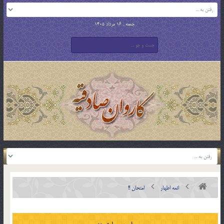
جمعه , 16 مرداد 1405
ائمه اطهار
امتحان !!