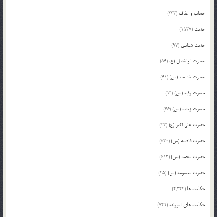
حجاب و عفاف
(333)
حدیث
(1,737)
حدیث شناسی
(97)
حضرت ابوالفضل (ع)
(54)
حضرت خدیجه (س)
(41)
حضرت رقیه (س)
(13)
حضرت زینب (س)
(66)
حضرت علی اکبر (ع)
(23)
حضرت فاطمه (س)
(530)
حضرت محمد (ص)
(613)
حضرت معصومه (س)
(45)
حکایت ها
(2,244)
حکایت های آموزنده
(749)