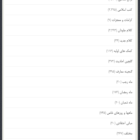
کتب اسلامی
(2,295)
کرامات و معجزات
(9)
کلام جاودان
(2,293)
کلام جدید
(34)
کمک های اولیه
(116)
گلچین احادیث
(372)
گنجینه معارف
(495)
ماه رجب
(20)
ماه رمضان
(176)
ماه شعبان
(20)
ماهها و روزهای خاص
(745)
مبانی اعتقادی
(20)
مختلف
(367)