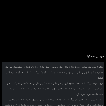
کاروان صادقیه
هدف از خلقت عالم معرفت و عبادت خداوند متعال است, و غرض از بعثت انبیاء از آدم تا خاتم تحقق آن است, رسول خدا (صلی
الله علیه و آله و سلم) برای تعلیم و تربیت بشریّت به معرفت و عبادت ,قرآن و کسی که نزد او علم تمام قرآن است به یادگار
گذاشت.
هرچند حوادث روزگار نگذاشت مفسّر معصومِ قرآن, پرده از حقایق کتاب خدا بردارد ولی در فرصت کوتاهی که برای ششمین
اختر فرزوان آسمان هدایت پیش آمد,شاهراه مذهب حق را برای رهروانِ از خلقت باز کرد , و فطرت تشنه انسانیت را به آب
حیات عبادت و معرفت سیرآب کرد.
امید است پیروان مذهب حق روز عزای آن حضرت, آنچه در توان دارند در مراسم سوگواری انجام دهند تا مشمول دعای
مستجاب او شوند که فرمود((رحم الله من احیی امرنا)) رحمتی که سرمایه ی سعادت و وسیله ی نجات از شدائد برزخ و قیامت