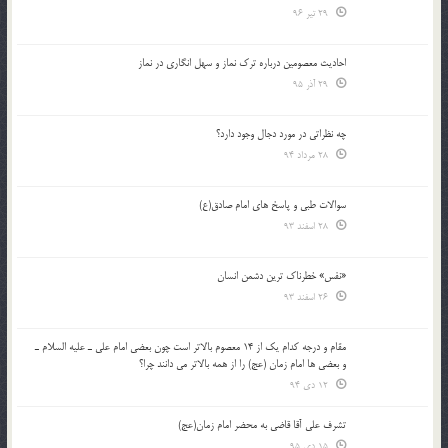
29 تیر 96
احادیث معصومین درباره ترک نماز و سهل انگاری در نماز
29 آذر 95
چه نظراتی در مورد دجال وجود دارد؟
28 مرداد 94
سوالات طبی و پاسخ های امام صادق(ع)
28 اسفند 93
«نفس» خطرناک ترین دشمن انسان
26 اسفند 93
مقام و درجه كدام يك از 14 معصوم بالاتر است چون بعضي امام علي ـ عليه السلام ـ
و بعضي ها امام زمان (عج) را از همه بالاتر مي دانند چرا؟
12 دی 94
تشرف علي آقا قاضي به محضر امام زمان(عج)
15 دی 95