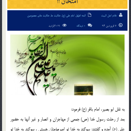
امتحان !!
خادم اهل البیت
ائمه اطهار
,
امام علی (ع)
,
حکایت ها
,
حکایت های معصومین
7 فروردین 94
0 دیدگاه
3019بازدید
به نقل ابو بصير، امام باقر (ع) فرمود:
بعد از رحلت رسول خدا (ص) جمعي از مهاجران و انصار و غير آنها به حضور
علي (ع) آمده و گفتند: سوگند به خدا تو اميرمؤمنان هستي ، سوگند به خدا تو