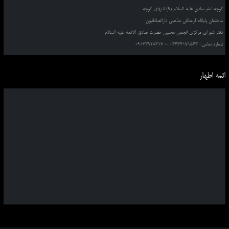
کوچه امام صادق علیه السلام (9) انتهای کوچه
ساختمان پایگاه فرهنگی مذهبی دارالصادقیون
دفتر شورای مرکزی انجمن محبین حضرت صادق الائمه علیه السلام
شماره تماس : 03434171563 – 09133928317
ائمه اطهار