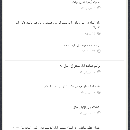
تجارت پُرسود ازدواج موقت !
16 شهریور 04
براي اينكه دل پدر و مادر را به دست آوريم و هميشه از ما راضي باشند چكار بايد
بكنيم؟
23 تیر 95
زیارت نامه امام صادق علیه السلام
28 مرداد 95
مراسم شهادت امام صادق (ع) سال 93
10 فروردین 94
جذب کمک های مردمی موکب امام علی علیه السلام
11 شهریور 96
50 نکته برای ازدواج موفق
16 فروردین 94
اجتماع عظیم صادقیون در آستان مقدس امامزاده سید جلال الدین اشرف سال 1396