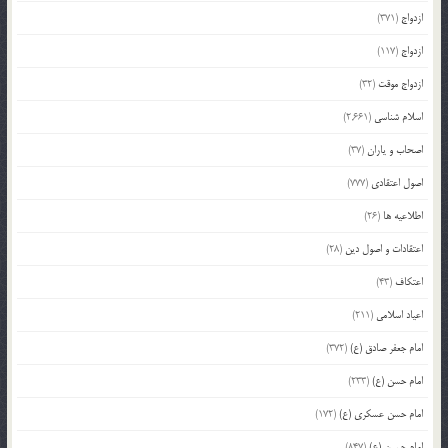
ازدواج
(371)
ازدواج
(117)
ازدواج موقت
(32)
اسلام شناسی
(2,661)
اصحاب و یاران
(37)
اصول اعتقادی
(777)
اطلاعیه ها
(26)
اعتقادات و اصول دین
(28)
اعتکاف
(43)
اعیاد اسلامی
(211)
امام جعفر صادق (ع)
(372)
امام حسن (ع)
(233)
امام حسن عسکری (ع)
(172)
امام حسین (ع)
(847)