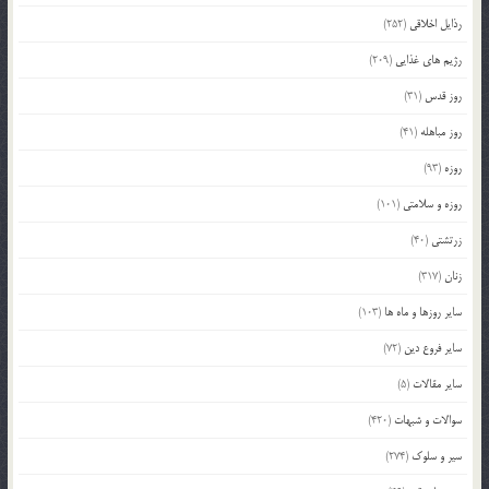
رذایل اخلاقی
(252)
رژیم های غذایی
(209)
روز قدس
(31)
روز مباهله
(41)
روزه
(93)
روزه و سلامتی
(101)
زرتشتی
(40)
زنان
(317)
سایر روزها و ماه ها
(103)
سایر فروع دین
(72)
سایر مقالات
(5)
سوالات و شبهات
(420)
سیر و سلوک
(274)