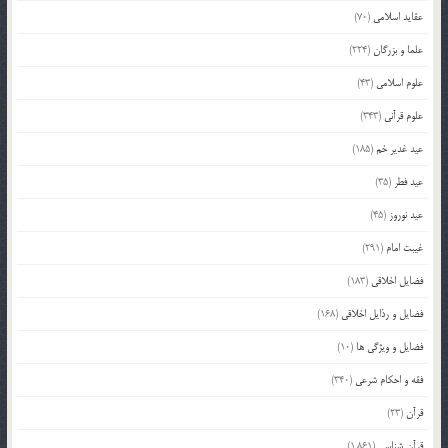
عقاید اسلامی
(70)
علما و بزرگان
(224)
علوم اسلامی
(43)
علوم قرآنی
(343)
عید غدیر خم
(185)
عید فطر
(35)
عید نوروز
(45)
غیبت امام
(291)
فضایل اخلاقی
(183)
فضایل و رذایل اخلاقی
(168)
فضایل و ویژگی ها
(10)
فقه و احکام شرعی
(340)
قرآن
(23)
قرآن شناسی
(1,861)