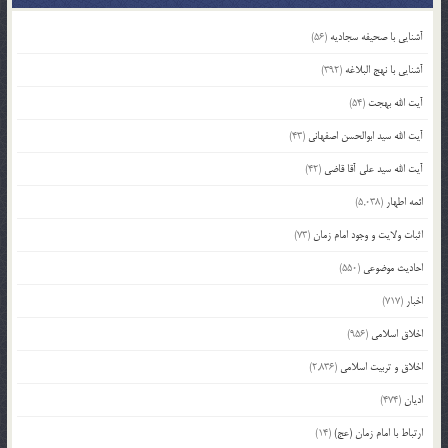
آشنایی با صحیفه سجادیه
(56)
آشنایی با نهج البلاغه
(392)
آیت الله بهجت
(54)
آیت الله سید ابوالحسن اصفهانی
(43)
آیت الله سید علی آقا قاضی
(42)
ائمه اطهار
(5,038)
اثبات ولایت و وجود امام زمان
(73)
احادیث موضوعی
(550)
اخبار
(717)
اخلاق اسلامی
(956)
اخلاق و تربیت اسلامی
(2,836)
ادیان
(474)
ارتباط با امام زمان (عج)
(14)