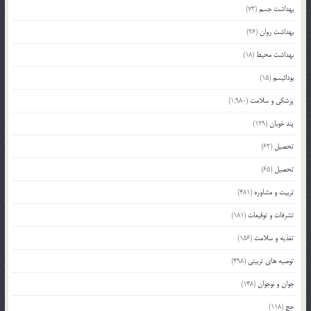
بهداشت جسم
(73)
بهداشت روان
(26)
بهداشت محیط
(18)
بودائیسم
(15)
پزشکی و سلامت
(1,980)
پند خوبان
(129)
تحصیل
(62)
تحصیل
(65)
تربیت و مشاوره
(481)
تشرفات و توقیعات
(181)
تغذیه و سلامت
(156)
توصیه های تربیتی
(498)
جوان و نوجوان
(148)
حج
(118)