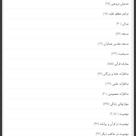
مدعیان دروغین
(25)
مراجع معظم تقلید
(15)
مردان
(40)
مسجد
(87)
مسجد مقدس جمکران
(19)
مسیحیت
(229)
معارف قرآنی
(855)
مناظرات علما و بزرگان
(79)
مناظرات علمی
(139)
مناظرات معصومین
(60)
مهارتهای زندگی
(845)
مهدویت
(2,150)
مهدویت در قرآن و روایات
(47)
مهدویت در مذاهب دیگر
(36)