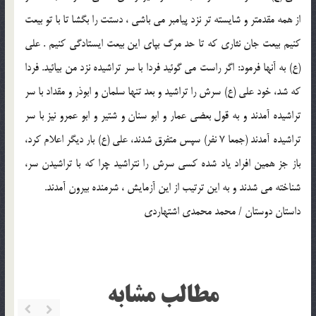
از همه مقدمتر و شايسته تر نزد پيامبر مي باشي ، دستت را بگشا تا با تو بيعت
كنيم بيعت جان نثاري كه تا حد مرگ بپاي اين بيعت ايستادگي كنيم . علي
(ع) به آنها فرمود: اگر راست مي گوئيد فردا با سر تراشيده نزد من بيائيد. فردا
كه شد، خود علي (ع) سرش را تراشيد و بعد تنها سلمان و ابوذر و مقداد با سر
تراشيده آمدند و به قول بعضي عمار و ابو سنان و شتير و ابو عمرو نيز با سر
تراشيده آمدند (جمعا 7 نفر) سپس متفرق شدند، علي (ع) بار ديگر اعلام كرد،
باز جز همين افراد ياد شده كسي سرش را نتراشيد چرا كه با تراشيدن سر،
شناخته مي شدند و به اين ترتيب از اين آزمايش ، شرمنده بيرون آمدند.
داستان دوستان / محمد محمدي اشتهاردي
مطالب مشابه