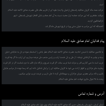
است.
حرکت همه ساله کاروان صادقیه رفسنجان (راهیان ولایت) جلوه ای از تکریم مقام عالی حضرت صادق الائمه علیه السلام
میباشد. مفتخریم که این حرکت حماسه ابراز محبت نسبت به آن امام همام و نشان افتخار شهرمان رفسنجان ؛ شهر
دارالصادقیون گردید.
الحمدالله که این مراسم به عنوان سنتی پویا در تاریخ شهرمان ماندگار شد.
پیام فدائیان امام صادق علیه السلام
ما خادمین صادقیه با شنیدن احادیث حضرت صادق الائمه علیه السلام عطر یادش را استشمام نموده و دل به عنایاتش دخیل
بسته و چشم به کراماتش دوخته ؛ از جان و دل خدمت ارباب و رئیس مذهب مان عرضه میداریم، ای ارباب ما اگر چه قبرت
غریب است ما نمی گذاریم قدر و منزلت شما غریب بماند. اگر قبرت ضریح و بارگاه ندارد قلب ما حرم شماست اگر در کنار قبرت
وهابیت مانع عزاداری و اظهار ارادت می شود ما کاروان صادقیه ای را برایتان تشکیل داده ایم که رسما عهده دار مراسم هایتان
باشیم و ناله سرای جعفری میزبان عزاداران و میهمانانتان گردد تا جان داریم بر غربتت غریب نوازی میکنیم...
وعده ما 25 شوال سالروز شهادت امام صادق علیه السلام
آدرس و شماره تماس
استان کرمان ، شهرستان رفسنجان، حسن آباد صادق الائمه علیه السلام نوق، بلوار امام صادق علیه السلام