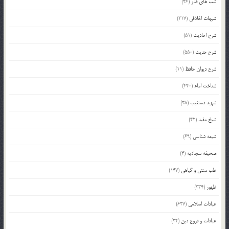
شب های قدر
(46)
شبهات اخلاقی
(217)
شرح احادیث
(51)
شرح حدیث
(550)
شرح دیوان حافظ
(11)
شناخت امام
(440)
شهید دستغیب
(38)
شیخ مفید
(42)
شیعه شناسی
(69)
صحیفه سجادیه
(4)
طب سنتی و گیاهی
(147)
ظهور
(334)
عبادات اسلامی
(627)
عبادات و فروع دین
(34)