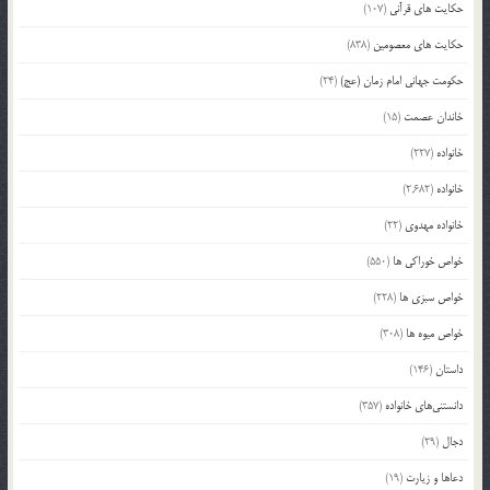
حکایت های قرآنی
(107)
حکایت های معصومین
(838)
حکومت جهانی امام زمان (عج)
(24)
خاندان عصمت
(15)
خانواده
(227)
خانواده
(2,682)
خانواده مهدوی
(22)
خواص خوراکی ها
(550)
خواص سبزی ها
(228)
خواص میوه ها
(308)
داستان
(146)
دانستنی‌های خانواده
(357)
دجال
(29)
دعاها و زیارت
(19)