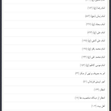
امام رضا (ع)
(182)
امام زمان (عج)
(583)
امام سجاد (ع)
(227)
امام علی (ع)
(894)
امام علی النقی (ع)
(165)
امام محمد باقر (ع)
(165)
امام محمد تقی (ع)
(146)
امام موسی کاظم (ع)
(152)
امر به معروف و نهی از منکر
(63)
امور تربیتی فرزندان
(51)
انتظار
(164)
انتظار از دیدگاه شخصیت ها
(17)
اهل بیت
(104)