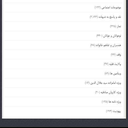
موضوعات اجتماعی
(122)
نقد و پاسخ به شبهات
(2,166)
نماز
(225)
نوجوانان و جوانان
(440)
همسران و تفاهم خانواده
(68)
وقف
(77)
ولایت فقیه
(37)
ویتامین ها
(89)
ویژه امامزاده سید جلال الدین
(16)
ویژه کاروان صادقیه
(30)
ویژه نامه ها
(135)
یهودیت
(194)