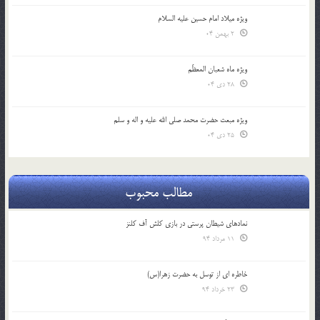
ویژه میلاد امام حسین علیه السلام
2 بهمن 04
ویژه ماه شعبان المعظّم
28 دی 04
ویژه مبعث حضرت محمد صلی الله علیه و اله و سلم
25 دی 04
مطالب محبوب
نمادهای شیطان پرستی در بازی کلش آف کلنز
11 مرداد 94
خاطره ای از توسل به حضرت زهرا(س)
23 خرداد 94