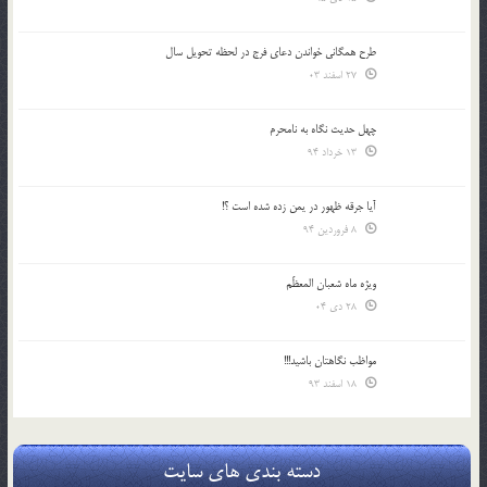
طرح همگانی خواندن دعای فرج در لحظه تحویل سال
27 اسفند 03
چهل حدیث نگاه به نامحرم
13 خرداد 94
آیا جرقه ظهور در یمن زده شده است ؟!
8 فروردین 94
ویژه ماه شعبان المعظّم
28 دی 04
مواظب نگاهتان باشید!!!
18 اسفند 93
دسته بندی های سایت