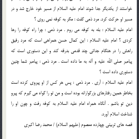
خواستند از يكديگر جدا شوند امام عليه السلام از مسير خود خارج شد و در
مسير او حركت كرد. مرد ذمي گفت : مگر به كوفه نمي روي ؟
امام عليه السلام : بله به كوفه مي روم . مرد ذمي : چرا راه كوفه را رها
كردي ؟ امام عليه السلام : اين كمال حسن همراهي است كه مرد رفيق
راهش را در هنگام جدائي چند قدمي بدرقه كند و اين دستوري است كه
پيامبر صلي اللّه عليه و آله به ما داده است . مرد ذمي : پيامبر شما چنين
دستوري داده است ؟
امام عليه السلام : آري . مرد ذمي : پس هر كس از او پيروي كرده است
بخاطر همين رفتارهاي بزرگوارانه بوده است و من تو را گواه مي گيرم كه پيرو
دين تو باشم . آنگاه همراه امام عليه السلام به كوفه رفت و چون او را
شناخت اسلام آورد.
قصه هاي تربيتي چهارده معصوم (عليهم السلام) / محمد رضا اکبري