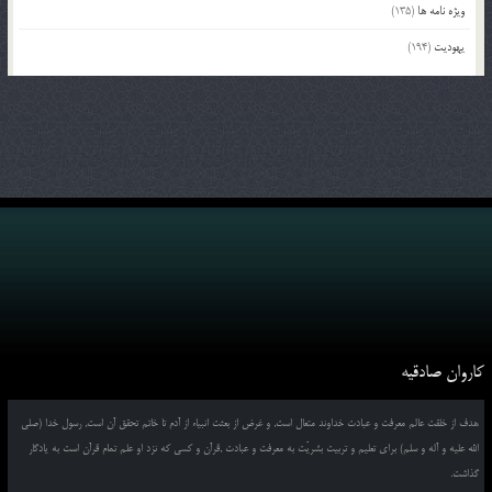
ویژه نامه ها
(135)
یهودیت
(194)
کاروان صادقیه
هدف از خلقت عالم معرفت و عبادت خداوند متعال است, و غرض از بعثت انبیاء از آدم تا خاتم تحقق آن است, رسول خدا (صلی
الله علیه و آله و سلم) برای تعلیم و تربیت بشریّت به معرفت و عبادت ,قرآن و کسی که نزد او علم تمام قرآن است به یادگار
گذاشت.