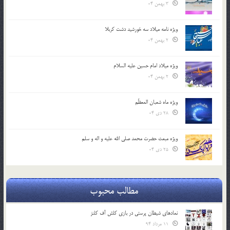
3 بهمن 04
ویژه نامه میلاد سه خورشید دشت کربلا
2 بهمن 04
ویژه میلاد امام حسین علیه السلام
2 بهمن 04
ویژه ماه شعبان المعظّم
28 دی 04
ویژه مبعث حضرت محمد صلی الله علیه و اله و سلم
25 دی 04
مطالب محبوب
نمادهای شیطان پرستی در بازی کلش آف کلنز
11 مرداد 94