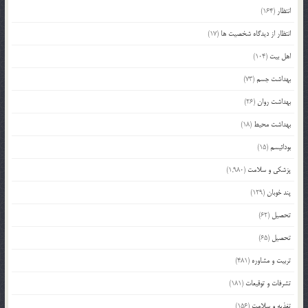
انتظار
(164)
انتظار از دیدگاه شخصیت ها
(17)
اهل بیت
(104)
بهداشت جسم
(73)
بهداشت روان
(26)
بهداشت محیط
(18)
بودائیسم
(15)
پزشکی و سلامت
(1,980)
پند خوبان
(129)
تحصیل
(62)
تحصیل
(65)
تربیت و مشاوره
(481)
تشرفات و توقیعات
(181)
تغذیه و سلامت
(156)