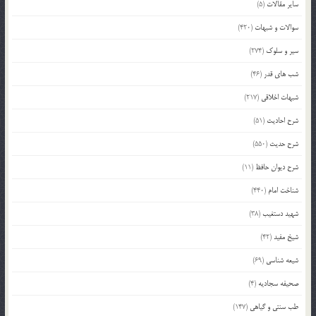
سایر مقالات
(5)
سوالات و شبهات
(420)
سیر و سلوک
(274)
شب های قدر
(46)
شبهات اخلاقی
(217)
شرح احادیث
(51)
شرح حدیث
(550)
شرح دیوان حافظ
(11)
شناخت امام
(440)
شهید دستغیب
(38)
شیخ مفید
(42)
شیعه شناسی
(69)
صحیفه سجادیه
(4)
طب سنتی و گیاهی
(147)