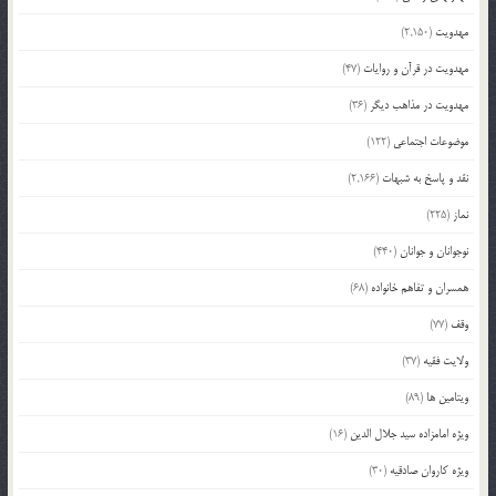
مهدویت
(2,150)
مهدویت در قرآن و روایات
(47)
مهدویت در مذاهب دیگر
(36)
موضوعات اجتماعی
(122)
نقد و پاسخ به شبهات
(2,166)
نماز
(225)
نوجوانان و جوانان
(440)
همسران و تفاهم خانواده
(68)
وقف
(77)
ولایت فقیه
(37)
ویتامین ها
(89)
ویژه امامزاده سید جلال الدین
(16)
ویژه کاروان صادقیه
(30)