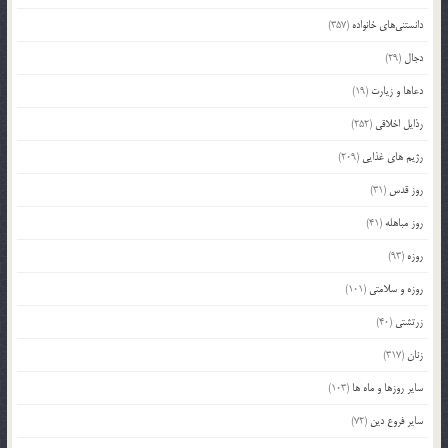
دانستنی‌های خانواده
(357)
دجال
(29)
دعاها و زیارت
(19)
رذایل اخلاقی
(252)
رژیم های غذایی
(209)
روز قدس
(31)
روز مباهله
(41)
روزه
(93)
روزه و سلامتی
(101)
زرتشتی
(40)
زنان
(317)
سایر روزها و ماه ها
(103)
سایر فروع دین
(72)