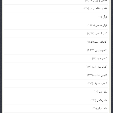
فضایل و ویژگی ها
(10)
فقه و احکام شرعی
(340)
قرآن
(23)
قرآن شناسی
(1,861)
کتب اسلامی
(2,295)
کرامات و معجزات
(9)
کلام جاودان
(2,293)
کلام جدید
(34)
کمک های اولیه
(116)
گلچین احادیث
(372)
گنجینه معارف
(495)
ماه رجب
(20)
ماه رمضان
(176)
ماه شعبان
(20)