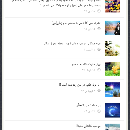
مقام و درجه كدام يك از 14 معصوم بالاتر است چون بعضي امام علي ـ عليه السلام ـ
و بعضي ها امام زمان (عج) را از همه بالاتر مي دانند چرا؟
12 دی 94
تشرف علي آقا قاضي به محضر امام زمان(عج)
15 دی 95
طرح همگانی خواندن دعای فرج در لحظه تحویل سال
27 اسفند 03
چهل حدیث نگاه به نامحرم
13 خرداد 94
آیا جرقه ظهور در یمن زده شده است ؟!
8 فروردین 94
ویژه ماه شعبان المعظّم
28 دی 04
مواظب نگاهتان باشید!!!