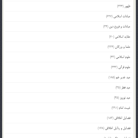
ظهور
(334)
عبادات اسلامی
(627)
عبادات و فروع دین
(34)
عقاید اسلامی
(70)
علما و بزرگان
(224)
علوم اسلامی
(43)
علوم قرآنی
(343)
عید غدیر خم
(185)
عید فطر
(35)
عید نوروز
(45)
غیبت امام
(291)
فضایل اخلاقی
(183)
فضایل و رذایل اخلاقی
(168)