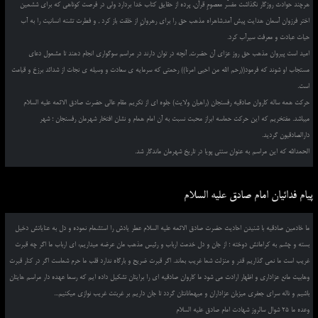
هرچند حوادث روزگار نگذاشت مفسّر معصومِ قرآن, پرده از حقایق کتاب خدا بردارد ولی در فرصت کوتاهی که برای ششمین
اختر فرزوان آسمان هدایت پیش آمد,شاهراه مذهب حق را برای رهروانِ از خلقت باز کرد , و فطرت تشنه انسانیت را به آب
حیات عبادت و معرفت سیرآب کرد.
امید است پیروان مذهب حق روز عزای آن حضرت, آنچه در توان دارند در مراسم سوگواری انجام دهند تا مشمول دعای
مستجاب او شوند که فرمود((رحم الله من احیی امرنا)) رحمتی که سرمایه ی سعادت و وسیله ی نجات از شدائد برزخ و قیامت
است.
حرکت همه ساله کاروان صادقیه رفسنجان (راهیان ولایت) جلوه ای از تکریم مقام عالی حضرت صادق الائمه علیه السلام
میباشد. مفتخریم که این حرکت حماسه ابراز محبت نسبت به آن امام همام و نشان افتخار شهرمان رفسنجان ؛ شهر
دارالصادقیون گردید.
الحمدالله که این مراسم به عنوان سنتی پویا در تاریخ شهرمان ماندگار شد.
پیام فدائیان امام صادق علیه السلام
ما خادمین صادقیه با شنیدن احادیث حضرت صادق الائمه علیه السلام عطر یادش را استشمام نموده و دل به عنایاتش دخیل
بسته و چشم به کراماتش دوخته ؛ از جان و دل خدمت ارباب و رئیس مذهب مان عرضه میداریم، ای ارباب ما اگر چه قبرت
غریب است ما نمی گذاریم قدر و منزلت شما غریب بماند. اگر قبرت ضریح و بارگاه ندارد قلب ما حرم شماست اگر در کنار قبرت
وهابیت مانع عزاداری و اظهار ارادت می شود ما کاروان صادقیه ای را برایتان تشکیل داده ایم که رسما عهده دار مراسم هایتان
باشیم و ناله سرای جعفری میزبان عزاداران و میهمانانتان گردد تا جان داریم بر غربتت غریب نوازی میکنیم...
وعده ما 25 شوال سالروز شهادت امام صادق علیه السلام