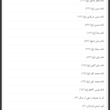
امام جعفر صادق (ع)
(372)
امام حسن (ع)
(233)
امام حسن عسکری (ع)
(172)
امام حسین (ع)
(847)
امام رضا (ع)
(182)
امام زمان (عج)
(583)
امام سجاد (ع)
(227)
امام علی (ع)
(894)
امام علی النقی (ع)
(165)
امام محمد باقر (ع)
(165)
امام محمد تقی (ع)
(146)
امام موسی کاظم (ع)
(152)
امر به معروف و نهی از منکر
(63)
امور تربیتی فرزندان
(51)