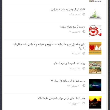
خاطره ای از توسل به حضرت زهرا(س)
23 خرداد 94
تجارت پُرسود ازدواج موقت !
16 شهریور 04
براي اينكه دل پدر و مادر را به دست آوريم و هميشه از ما راضي باشند چكار بايد
بكنيم؟
23 تیر 95
زیارت نامه امام صادق علیه السلام
28 مرداد 95
مراسم شهادت امام صادق (ع) سال 93
10 فروردین 94
جذب کمک های مردمی موکب امام علی علیه السلام
11 شهریور 96