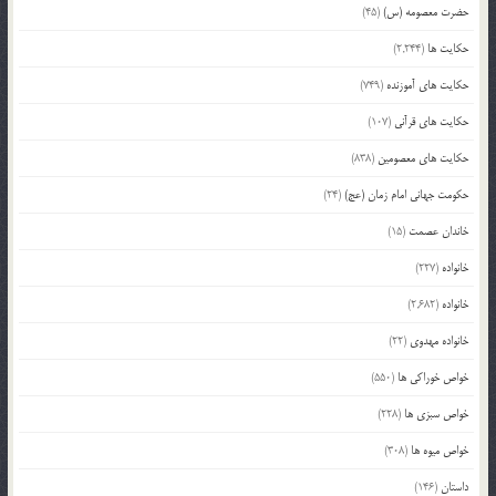
حضرت معصومه (س)
(45)
حکایت ها
(2,244)
حکایت های آموزنده
(749)
حکایت های قرآنی
(107)
حکایت های معصومین
(838)
حکومت جهانی امام زمان (عج)
(24)
خاندان عصمت
(15)
خانواده
(227)
خانواده
(2,682)
خانواده مهدوی
(22)
خواص خوراکی ها
(550)
خواص سبزی ها
(228)
خواص میوه ها
(308)
داستان
(146)