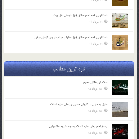
داستانهای ائمه: امام صادق (ع): دوستی اهل بیت
21 مرداد 03
داستانهای ائمه: امام صادق (ع): مدارا با مردم در پس گرفتن قرض
21 مرداد 03
تازه ترین مطالب
سلام ای هلال محرم
25 خرداد 05
منزل به منزل با کاروان حسین بن علی علیه السلام
25 خرداد 05
پاسخ امام زمان علیه السلام به چند شبهه عاشورایی
25 خرداد 05