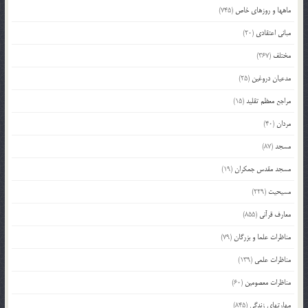
ماهها و روزهای خاص
(745)
مبانی اعتقادی
(20)
مختلف
(367)
مدعیان دروغین
(25)
مراجع معظم تقلید
(15)
مردان
(40)
مسجد
(87)
مسجد مقدس جمکران
(19)
مسیحیت
(229)
معارف قرآنی
(855)
مناظرات علما و بزرگان
(79)
مناظرات علمی
(139)
مناظرات معصومین
(60)
مهارتهای زندگی
(845)