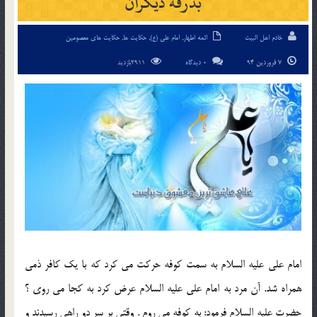
بدرقه ديگران
خادم اهل البیت
ائمه اطهار
,
امام علی (ع)
,
حکایت ها
,
حکایت های معصومین
7 فروردین 94
0 دیدگاه
2911بازدید
امام علي عليه السلام به سمت كوفه حركت مي كرد كه با يك كافر ذمي
همراه شد. آن مرد به امام علي عليه السلام عرض كرد به كجا مي روي ؟
حضرت عليه السلام فرمود: به كوفه مي روم . وقتي بر سر دو راهي رسيدند و