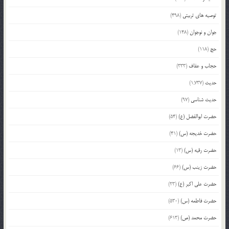
توصیه های تربیتی
(498)
جوان و نوجوان
(148)
حج
(118)
حجاب و عفاف
(333)
حدیث
(1,737)
حدیث شناسی
(97)
حضرت ابوالفضل (ع)
(54)
حضرت خدیجه (س)
(41)
حضرت رقیه (س)
(13)
حضرت زینب (س)
(66)
حضرت علی اکبر (ع)
(23)
حضرت فاطمه (س)
(530)
حضرت محمد (ص)
(613)