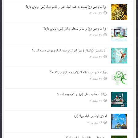
چرا امام علی (ع) نسبت به همه انبیاء غیر از خاتم انبیاء (ص) برتری دارد؟
29 اسفند 03
چرا امام علی (ع) بر سایر صحابه پیامبر (ص) برتری دارد؟
29 اسفند 03
آیا شمشیر (ذوالفقار ) امیر المومنین علیه السلام دو سر داشته است؟
29 اسفند 03
چرا به امام علی (علیه السلام) حیدرکرار می گفتند؟
29 اسفند 03
چرا تولد حضرت علی (ع) در کعبه بوده است؟
29 اسفند 03
اخلاق اجتماعی امام جواد (ع)
16 شهریور 03
روش‌شناسی مناظره‌های امام جواد (ع)