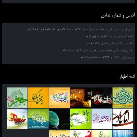
آدرس و شماره تماس
استان کرمان ، شهرستان رفسنجان، حسن آباد صادق الائمه علیه السلام نوق، بلوار امام صادق علیه السلام
کوچه امام صادق علیه السلام (9) انتهای کوچه
ساختمان پایگاه فرهنگی مذهبی دارالصادقیون
دفتر شورای مرکزی انجمن محبین حضرت صادق الائمه علیه السلام
شماره تماس : 03434171563 – 09133928317
ائمه اطهار