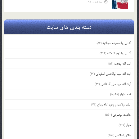
18 اسفند 93
دسته بندی های سایت
آشنایی با صحیفه سجادیه
(56)
آشنایی با نهج البلاغه
(392)
آیت الله بهجت
(54)
آیت الله سید ابوالحسن اصفهانی
(43)
آیت الله سید علی آقا قاضی
(42)
ائمه اطهار
(5,038)
اثبات ولایت و وجود امام زمان
(73)
احادیث موضوعی
(550)
اخبار
(717)
اخلاق اسلامی
(956)