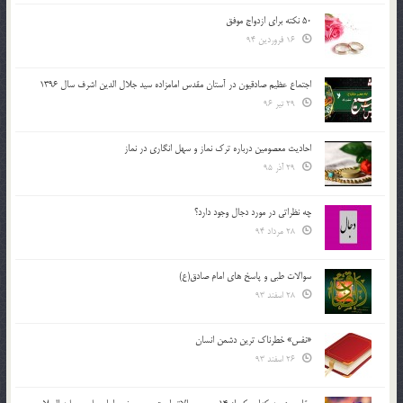
50 نکته برای ازدواج موفق
16 فروردین 94
اجتماع عظیم صادقیون در آستان مقدس امامزاده سید جلال الدین اشرف سال 1396
29 تیر 96
احادیث معصومین درباره ترک نماز و سهل انگاری در نماز
29 آذر 95
چه نظراتی در مورد دجال وجود دارد؟
28 مرداد 94
سوالات طبی و پاسخ های امام صادق(ع)
28 اسفند 93
«نفس» خطرناک ترین دشمن انسان
26 اسفند 93