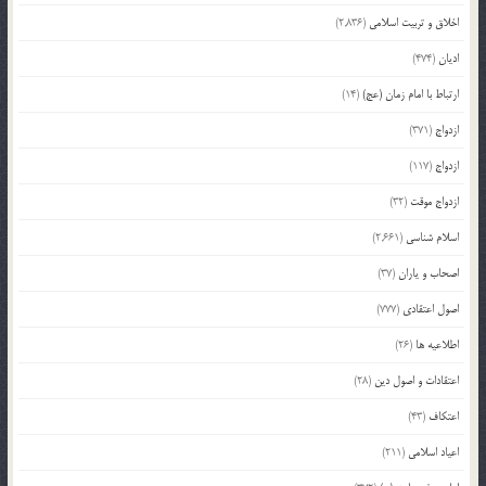
اخلاق و تربیت اسلامی
(2,836)
ادیان
(474)
ارتباط با امام زمان (عج)
(14)
ازدواج
(371)
ازدواج
(117)
ازدواج موقت
(32)
اسلام شناسی
(2,661)
اصحاب و یاران
(37)
اصول اعتقادی
(777)
اطلاعیه ها
(26)
اعتقادات و اصول دین
(28)
اعتکاف
(43)
اعیاد اسلامی
(211)