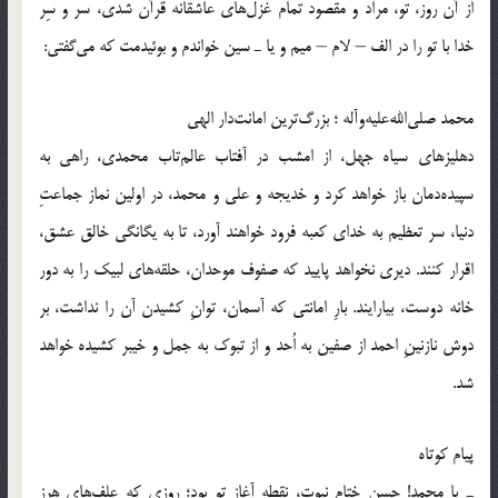
از آن روز، تو، مراد و مقصود تمام غزل‌های عاشقانه قرآن شدی، سَر و سِّر
خدا با تو را در الف – لام – میم و یا ـ سین خواندم و بوئیدمت که می‌گفتی:
محمد صلی‌الله‌علیه‌و‌آله ؛ بزرگ‌ترین امانت‌دار الهی
دهلیزهای سیاه جهل، از امشب در آفتاب عالم‌تاب محمدی، راهی به
سپیده‌دمان باز خواهد کرد و خدیجه و علی و محمد، در اولین نماز جماعتِ
دنیا، سر تعظیم به خدای کعبه فرود خواهند آورد، تا به یگانگی خالق عشق،
اقرار کنند. دیری نخواهد پایید که صفوف موحدان، حلقه‌های لبیک را به دور
خانه دوست، بیارایند. بارِ امانتی که آسمان، توانِ کشیدن آن را نداشت، بر
دوش نازنینِ احمد از صفین به اُحد و از تبوک به جمل و خیبر کشیده خواهد
شد.
پیام کوتاه
ـ یا محمد! حسن ختام نبوت، نقطه آغاز تو بود؛ روزی که علف‌هایِ هرز