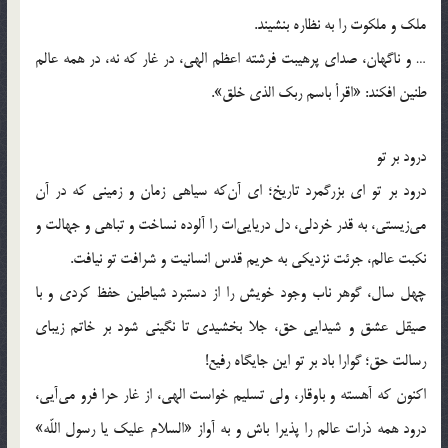
ملک و ملکوت را به نظاره بنشیند.
… و ناگهان، صدای پرهیبت فرشته اعظم الهی، در غار که نه، در همه عالم
طنین افکند: «اقرأ باسم ربک الذی خلق».
درود بر تو
درود بر تو ای بزرگمرد تاریخ؛ ای آن‌که سیاهی زمان و زمینی که در آن
می‌زیستی، به قدر خردلی، دل دریایی‌ات را آلوده نساخت و تباهی و جهالت و
نکبت عالم، جرئت نزدیکی به حریم قدس انسانیت و شرافت تو نیافت.
چهل سال، گوهر ناب وجود خویش را از دستبرد شیاطین حفظ کردی و با
صیقل عشق و شیدایی حق، جلا بخشیدی تا نگینی شود بر خاتم زیبای
رسالت حق؛ گوارا باد بر تو این جایگاه رفیع!
اکنون که آهسته و باوقار، ولی تسلیم خواست الهی، از غار حرا فرو می‌آیی،
درود همه ذرات عالم را پذیرا باش و به آواز «السلام علیک یا رسول اللّه‌»