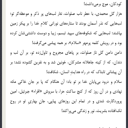
کودکان، موج برمی‌داشت!
هزار گلِ محمدی، با عطر ناب صلوات، نثار لب‌های پر ذکر و موعظه‌گر تو؛
لب‌هایی که نذرِ آسمان بودند تا ستاره‌های نورانی کلامِ خدا را بر پیکر زمین
بپاشند؛ لب‌هایی که شکوفه‌های سپید تبسم، زیبا و دوست داشتنی‌شان کرده
بود و در رویش کلمه پرمهر «سلام»، بر همه پیشی می‌گرفت!
دامن دامن گلِ ناز صلوات، بر پاهای مجروح و تاول‌زده تو، بر آن لب و
دندان، که از کینه جاهلانه مشرکان، خونین شد و به نفرین گشوده نشد؛ بر
آن پیشانی تابناک که در راه هدایتِ انسان، شکافت!
سلام و درود بی‌پایان خدا بر تو باد؛ آن هنگام که پا بر جان خاکی مکه
نهادی و در آن روز که از کنج ساکتِ حرا، با سروش «اقراء» جبرئیل، امین
پروردگارت شدی و در تمام این روزهای پیاپی، جانِ بهاریِ تو در روح
تک‌افتاده بشریت، نور و زندگی می‌پراکند!