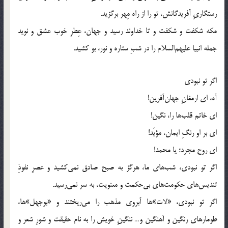
رستگاریِ آفریدگانش، تو را از راه مِهر برگزید.
مکه شکفت و شکفت و تا خداوند رسید و جهان، عِطرِ خوب عشق و نوید
جمله انبیا علیهم‌السلام را در شبِ ستاره و نور، بو کشید.
اگر تو نبودی
آه، ای ارمغانِ جهان‌آفرین!
ای خاتم قلب‌ها را، نگین!
ای بر او رنگِ ایمان، مؤیّد!
ای روح مجرد؛ یا محمد!
اگر تو نبودی، شب‌های ما، هرگز به صبح صادق نمی‌کشید و عصرِ نفوذِ
تندیس‌های حکومت‌های بی‌حکمت و معنویت، به سر نمی‌رسید.
اگر تو نبودی، «لات»ها آبروی مذهب را می‌ریختند و «بوجهل»ها،
طومارهای رنگین و آهنگین و… ننگینِ خویش را به نام حقیقت و شورِ شعر و