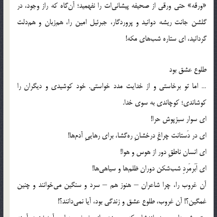
«ورقه» حتی ورقی از صحیفه پیشانی‌ات را نفهمید؛ آن‌گاه که راز وجود، در
گلشن جانت ریشه دوانید و پروردگار، جبرئیل امین را، هم‌زبان و هم‌دلت
گردانید، ای ستاره شب‌های مکه!
طلوع عشق بود
… اما تو برخاستی و از خدایت مدد خواستی. خود کوشیدی و دیگران را
کوشاندی؛ کوچاندی به سوی خدا.
ای سوار سبزپوش حرا!
ای در دَستانت چراغِ درخشانِ ره‌گشا، برای رهاییِ آدم‌ها!
ای انسان ناطقِ دور از هوس و هوا!
ای اَبَرمَردِ شب‌شکن دوران ظلم‌ها و سیاهی‌ها!
آن غروب را، چرا شاعران – هنوز هم – سرد و سنگین می‌خوانند و چنین
غمگین؟! آن غروب، طلوع عشق و زندگی بود، آیا نمی‌دانند؟!