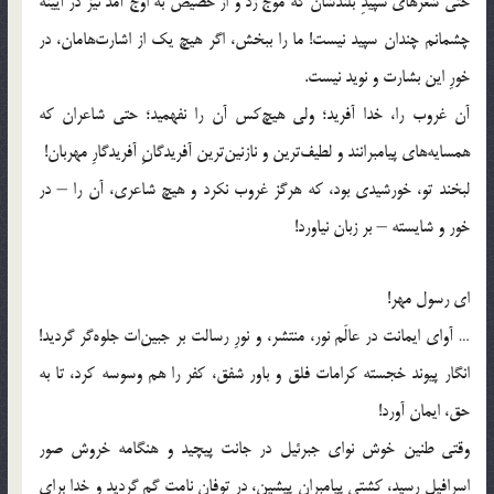
حتی شعرهای سپیدِ بلندشان که موج زد و از حضیض به اوج آمد نیز در آیینه
چشمانم چندان سپید نیست! ما را ببخش، اگر هیچ یک از اشارت‌هامان، در
خورِ این بشارت و نوید نیست.
آن غروب را، خدا آفرید؛ ولی هیچ‌کس آن را نفهمید؛ حتی شاعران که
همسایه‌های پیامبرانند و لطیف‌ترین و نازنین‌ترین آفریدگانِ آفریدگارِ مهربان!
لبخند تو، خورشیدی بود، که هرگز غروب نکرد و هیچ شاعری، آن را – در
خور و شایسته – بر زبان نیاورد!
ای رسول مهر!
… آوای ایمانت در عالَم نور، منتشر، و نورِ رسالت بر جبین‌ات جلوه‌گر گردید!
انگار پیوند خجسته کرامات فلق و باور شفق، کفر را هم وسوسه کرد، تا به
حق، ایمان آورد!
وقتی طنین خوش نوای جبرئیل در جانت پیچید و هنگامه خروش صور
اسرافیل رسید، کشتی پیامبران پیشین، در توفانِ نامت گم گردید و خدا برای