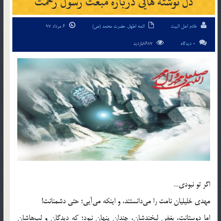
دل نوشته هایی درباره مبعث رسول رحمت
خادم اهل البیت
ائمه اطهار
,
حضرت محمد (ص)
6 مرداد 97
0 دیدگاه
8687بازدید
اگر تو نبودی…
مهدی خلیلیان نامت را می‌دانستند، و اینکه می‌آیی؛ حتی دشمنانت!
اما دوستانت، بغض لبخندشان، چندان پنهان نبود؛ که دیدگان و لب‌هاشان