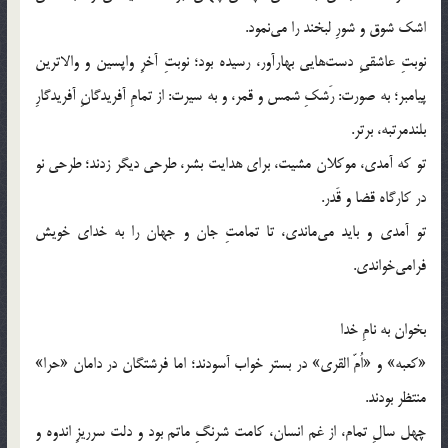
اشک شوق و شورِ لبخند را می‌نمود.
نوبتِ عاشقیِ دست‌هایی بهارآور، رسیده بود؛ نوبتِ آخرِ واپسین و والاترین
پیامبر؛ به صورت: رَشکِ شمس و قمر، و به سیرت: از تمامِ آفریدگانِ آفریدگارِ
بلندمرتبه، برتر.
تو که آمدی، موکلان مشیت، برای هدایت بشر، طرحی دیگر زدند؛ طرحی نو
در کارگاه قضا و قَدر.
تو آمدی و باید می‌ماندی، تا تمامتِ جان و جهان را به خدای خویش
فرامی‌خواندی.
بخوان به نامِ خدا
«کعبه» و «اُمّ القری» در بستر خواب آسودند؛ اما فرشتگان در دامان «حرا»
منتظر بودند.
چهل سالِ تمام، از غم انسان، کامت شرنگِ ماتم بود و دلت سرریزِ اندوه و