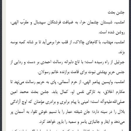
جشن بعثت
امشب، شبستان چشمان حرا، به ضیافت فرشتگان سپیدبال و مقرّب الهی،
روشن شده است.
امشب، مهتاب، با گام‌های چالاک، از قلب حرا برمی‌آید تا بر شانه کعبه بوسه
بزند.
جبرئیل از راه رسیده است؛ با تاج دلبرانه رسالت احمدی بر دست و ردایی از
جنس حریرِ بهشتی نبوت برای قامت برازنده خاتم رسولان.
امشب، واپسین پیامبر الهی، از حرم آسمانی، پای به حریم رسالت می‌نهد تا
مکارم اخلاق، به تازگی نفس او، کمال یابد. جشنِ بعثت محمد امین
صلی‌الله‌علیه‌و‌آله است؛ امینی با پیام برابری و برادری مؤمنان که اوج آزادگیِ
بلال را در سینه دارد؛ جانِ شیفته عمار را با نسیم خوشِ تقوا، به آسمان پر
می‌دهد و ایثار و جانبازی یاسر و سمیه را بارور خواهد کرد.