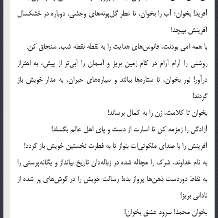
آفرید! بخوان؛ آب را بخوان، تا عطر گل‌پونه‌های وحشی، دوباره در خشکسال
آفرینش بپیچد!
با همه امی بودنت، فانوس‌های هدایت را به نقطه نقطه شب، سنجاق کن.
روشنی را آرام آرام در کام زمین بریز و آسمان را آبی‌تر از پیش، به اهتزاز
درآور! نور بخوان، تا ستاره‌ها ببالند و سیاره‌های حیران، به مدار خویش باز
گردند!
بخوان تا کلامت، زن را به کمال برساند!
آزادگی را زمزمه کن تا اسارت از دست و پای اهل عالم بگسلد!
آفرینش را با صدای ملکوتی‌ات بنواز تا به فطرت نخستین خویش باز گردد!
به نام خداوند، شرک را مچاله شده در زباله‌دان تاریخ بیانداز و یگانه‌پرستی را
به نقاط دوردست ذهن‌ها پرواز بده! رسالت خویش را در گوش‌های پر شده از
نادانی بریز!
بخوان محمد! سرود عشق بخوان!