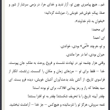
غم… هیچ پیامبری چون تو، آزار ندید و خدای حرا، در بزمی سرشار از شور و
صفا، پیکِ خوش‌خبر خویش را، میزبانت گردانید؛
«بخوان به نامِ خداوند»،
ای محمد؛
ای احمد!
و تو، هرچند «اُمّی» بودی، خواندی.
حیران بودی، اما در حرا ماندی.
وقتی هزار چشمه نور در نهادت نشست و فروغ روحت به ملکِ جان پیوست،
خدا – فقط برای تو – مرزهای زمان و مکان را گسست. زرتشت، انگار از
فراسوی تاریخ، از آتشِ بلند بدعت‌آورانِ آشیان خویش، دیده فرو بست. ای
سید بطحا که راز و رمز پیدایی افلاک، برای تو بوده است!
چقدر آیینه تاریخ را با تحریف شکستند! چقدر به تو افترا بستند!
نغمه سروش، هرگز تو را نترسانیده و هیچ‌کس – جز خدا – آرامشت نبخشید.