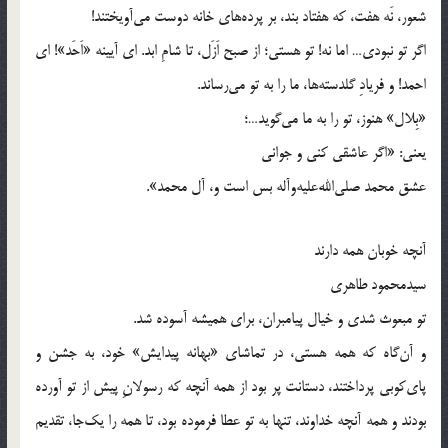
شعور، نَه هفت، که هفتاد بند، بر پرده‌های خانه دوست می‌آویختند!
اگر تو نبودی… اما نه! تو هستی؛ از صبح اَزَل، تا شامِ ابد. ای آیینه «اَحَد»! ای
احمد! و فریادِ گلدسته‌ها، ما را به تو می‌رساند.
«بِلال» هنوز، تو را به ما می‌گوید…؛
یعنی: «اگر عاشقی کنی و جوانی
عشق محمد صلی‌الله‌علیه‌و‌آله بس است و، آل محمد».
آنچه خوبان همه دارند
سیدمحمود طاهری
تو مبعوث شدی و خیال پیامبران، برای همیشه آسوده شد.
و آن‌گاه که همه هستی، در تماشای «بهانه پیدایش» خود، به جشن و
پای‌کوبی پرداختند، دستانت پر بود از همه آنچه که رسولانِ پیش از تو آورده
بودند و همه آنچه خداوند، تنها به تو عطا فرموده بود، تا همه را یک‌جا، تقدیم