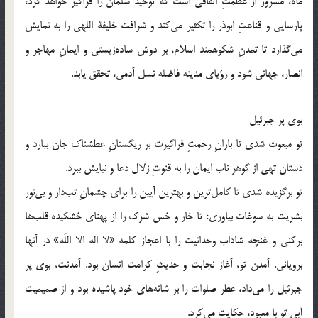
ماه، مسرور از عظمتِ اتفاقی است که توحید سلمان را فراگیر خواهد کرد،
پارسایی و قناعتِ ابوذر را تکثیر می‌کند و شرافت خلیفة اللهی را به نمایش
می‌گذارد تا تمدنِ شکوهمند اسلام، بر دوش ساده‌زیستی و ایمانِ مهاجر و
انصار، جهانی شود و رؤیای مدینه فاضله نسل آدمی، تحقق یابد.
بوی پر جبرئیل
تو مبعوث شدی تا بارانِ رحمتِ فراگیرت بر ریگستانِ عطشناک جان ببارد و
دستان تهی از گوهر ناب ایمان را به قنوتِ زلال دعا و نیایش ببرد.
تو برگزیده شدی تا کامل‌ترین و بهترین آیین را برای چشمانِ تب‌دار و بی‌نور
بشریت به سوغات بیاوری؛ تا خار و خس شرک را از پهنای خشکیده قلب‌ها
برکنی و غنچه شاداب وحدانیت را با اعجاز کلمه «لا اله الا اللّه‌» در آنها
برویانی. آمدن تو، آغاز نجابت و حدیثِ کرامت انسان بود. آمدنت، بوی پر
جبرئیل را می‌داد، عطر صلوات را بر شانه‌های خود پاشیده بود و از صمیمیت
آبی تو با معبود، حکایت می‌کرد.