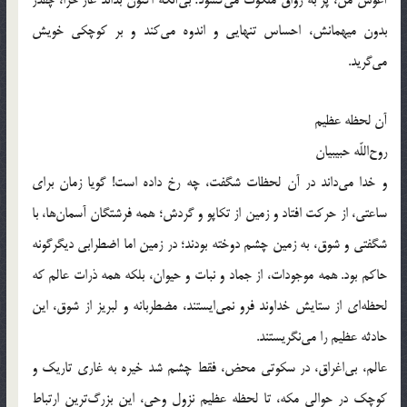
آغوش من، پر به رواق ملکوت می‌گشود؛ بی‌آنکه اکنون بداند غار حرا، چقدر
بدون میهمانش، احساس تنهایی و اندوه می‌کند و بر کوچکی خویش
می‌گرید.
آن لحظه عظیم
روح‌اللّه‌ حبیبیان
و خدا می‌داند در آن لحظات شگفت، چه رخ داده است! گویا زمان برای
ساعتی، از حرکت افتاد و زمین از تکاپو و گردش؛ همه فرشتگان آسمان‌ها، با
شگفتی و شوق، به زمین چشم دوخته بودند؛ در زمین اما اضطرابی دیگرگونه
حاکم بود. همه موجودات، از جماد و نبات و حیوان، بلکه همه ذرات عالم که
لحظه‌ای از ستایش خداوند فرو نمی‌ایستند، مضطربانه و لبریز از شوق، این
حادثه عظیم را می‌نگریستند.
عالم، بی‌اغراق، در سکوتی محض، فقط چشم شد خیره به غاری تاریک و
کوچک در حوالی مکه، تا لحظه عظیم نزول وحی، این بزرگ‌ترین ارتباط