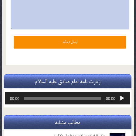
زیارت نامه امام صادق علیه السلام
پخش‌کننده
00:00
00:00
صوت
مطالب مشابه
حاکم خليفه الله و امام زمان (علیه السلام)است