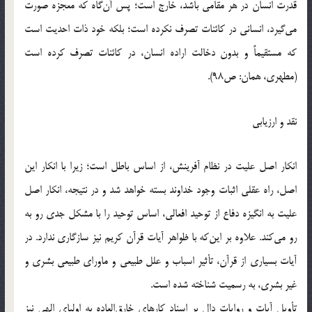
قدرت انسان در هر مقامي باشد، خارج است؛ پس آن‌گاه كه معجزه صورت
مي‌گيرد، انساني در كائنات تصرف نكرده است؛ بلكه خود ذات احديت است
كه مستقيماً و بدون دخالت اراده انسان، در كائنات تصرف كرده است
(مطهري، همان: ص98).
نقد و ارزيابي
انكار اصل عليت در نظام آفرينش، از اساس باطل است؛ زيرا با انكار اين
اصل، راه عقلي اثبات وجود خداوند بسته خواهد شد و در نتيجه، انكار اصل
عليت به انگيزه دفاع از توحيد افعالي، اساس توحيد را با مشكل جدي رو به
رو مي‌كند. علاوه بر اين‌كه با ظواهر آيات قرآن كريم نيز سازگاري ندارد. در
آيات بسياري از قرآن، تأثير اسباب و علل طبيعي و ماوراي طبيعي بشري و
غير بشري، به رسميت شناخته شده است.
تأويل آيات و روايات دال بر اسناد كارهاي خارق‌العاده به اولياي الهي نيز