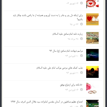
16 شهریور 04
براي اينكه دل پدر و مادر را به دست آوريم و هميشه از ما راضي باشند چكار بايد
بكنيم؟
23 تیر 95
زیارت نامه امام صادق علیه السلام
28 مرداد 95
مراسم شهادت امام صادق (ع) سال 93
10 فروردین 94
جذب کمک های مردمی موکب امام علی علیه السلام
11 شهریور 96
50 نکته برای ازدواج موفق
16 فروردین 94
اجتماع عظیم صادقیون در آستان مقدس امامزاده سید جلال الدین اشرف سال 1396
29 تیر 96