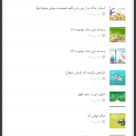
استقرار عدالت و از بين بردن ظلم، خصوصيّت مهدي موعود(عج)
13 مرداد 03
برجسته ترين شعار مهدويت (1)
13 مرداد 03
برجسته ترين شعار مهدويت (2)
13 مرداد 03
ابزارهاي برگزيده آخر الزماني شيطان!
28 تیر 03
احياي دين در عصر ظهور
28 تیر 03
جنگ جهاني آخر
28 تیر 03