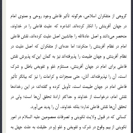
گروهي از متفكران اسلامي، هرگونه تأثير فاعلي وجود روحي و معنوي امام
در جهان آفرينش را انكار كرده‌اند. اشاعره كه عليت فاعلي را در خداوند،
منحصر مي‌دانند و اصل عادةالله را جانشين اصل عليت كرده‌اند، نقش فاعلي
امام در نظام آفرينش را منكرند؛ اما عده‌اي از متفكران كه اصل عليت در
نظام آفرينش و جهان طبيعت را پذيرفته‌اند نيز به گمان اين‌كه پذيرش نقش
فاعلي براي امام در جهان آفرينش، مستلزم غلو و تفويض باطل و شرك
است، آن را نپذيرفته‌اند. آنان، حتي معجزات و كرامات را نيز كه بيانگر تأثير
فاعلي امام در جهان طبيعت است، تأويل كرده و گفته‌اند: در اين رخداد‌ها
نقش امام، درخواست از خداوند و حداكثر ارادة تحقق آن‌ها است؛ ولي در
تحقق آن‌ها نقش فاعلي ندارد؛ بلكه خداوند، آن را پديد مي‌آورد.
كساني كه در قبول ولايت تكويني و تصرفات معصومين عليه السلام در امور
تكويني از بيم وقوع در شرك و تفويض و غلو (و در حقيقت به علت جهل به