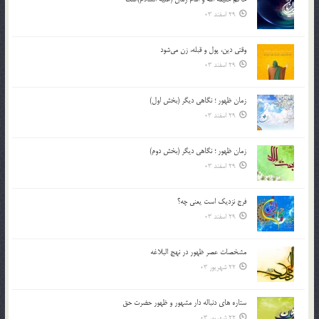
29 اسفند 03
وقتی دین، پول و قبله، زن می‌شود
29 اسفند 03
زمان ظهور ؛ نگاهی دیگر (بخش اول)
29 اسفند 03
زمان ظهور ؛ نگاهی دیگر (بخش دوم)
29 اسفند 03
فرج نزدیک است یعنی چه؟
29 اسفند 03
مشخصات عصر ظهور در نهج البلاغه
22 شهریور 03
ستاره های دنباله دار مشهور و ظهور حضرت حق
22 شهریور 03