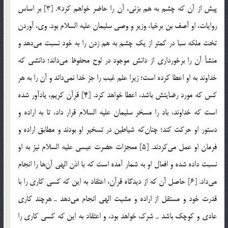
پيش از آن كه چشم به هم بزني، آن را حاضر خواهم كرد». [3] بر اساس
روايات، او آصف بن برخيا، وزير و وصي سليمان عليه السلام بود. وي، آوردن
تخت ملكه سبا در كمتر از يك چشم به هم زدن را به خود نسبت مي‌دهد و
منشأ آن را برخورداري از دانش موجود در لوح محفوظ مي‌داند؛ دانشي كه
خداوند به او اعطا كرده است؛ زيرا علم غيب را جز خدا نمي‌داند و آن را به هر
كس كه مورد رضايتش باشد، اعطا خواهد كرد. [4] قرآن كريم، يادآور شده
است كه خداوند، باد را مسخر سليمان عليه السلام قرار داد، تا به اراده و
دستور او حركت كند؛ چنان‌كه شياطين در تسخير او بودند و مطابق اراده و
فرمان او عمل مي‌كردند. [5] معجزات حضرت عيسي عليه السلام نيز به او
نسبت داده شده و افعال او به شمار آمده است كه با اذن الهي آن‌ها را انجام
مي‌داد. [6] حاصل آن كه از ديدگاه قرآن، اعتقاد به اين كه كسي كاري را با
قدرت خود و مستقل از اراده و مشيت الهي انجام مي‌دهد ـ هرچند كاري
عادي و كوچك باشد ـ شرك خواهد بود، و اعتقاد به اين كه كسي كاري را