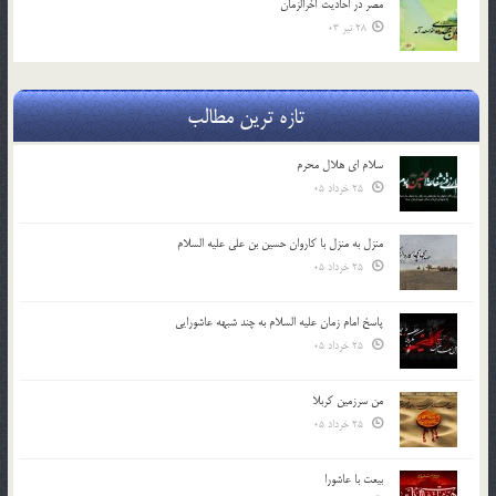
مصر در احادیث آخرالزمان
28 تیر 03
تازه ترین مطالب
سلام ای هلال محرم
25 خرداد 05
منزل به منزل با کاروان حسین بن علی علیه السلام
25 خرداد 05
پاسخ امام زمان علیه السلام به چند شبهه عاشورایی
25 خرداد 05
من سرزمین کربلا
25 خرداد 05
بیعت با عاشورا