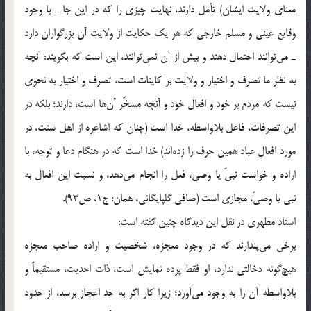
معناي ولايت ايشان) تأمل دارند، نهايت چيزي را كه در اين جا ـ با وجود
وقايع عيني و مسلم خارجي كه هر يك حكايت از ولايت آن بزرگواران دارد
ـ مي‌توانند احتمال دهند و بيش از آن نمي‌توانند، اين است كه بگويند: آنچه
به نظر ما تصرف و اختيار و ولايت بر كاينات است، تصرف و اختيار به نحوي
نيست كه مردم بر خود و افعال خود و آنچه مسخّر آن‌ها است، دارند؛ بلكه در
اين تصرفات، فاعل بلاواسطه، خدا است (چنان كه اشاعره از اهل سنت، در
مورد افعال عباد همين حرف را زده‌اند) خدا است كه در هنگام دعا و توجه، با
اراده و خواست نبيّ يا وصي، فعل را انجام مي‌دهد، و نسبت اين افعال به
نبي يا وصيّ، مجازي است (صافي گلپايگاني، همان: ج1، ص93).
استاد مطهري در نقل اين ديدگاه چنين گفته است:
برخي مي‌پندارند كه در وجود معجزه، شخصيت و اراده صاحب معجزه
هيچ‌گونه دخالتي ندارد، او فقط پرده نمايش است، ذات احديت، مستقيماً و
بلاواسطه آن را به وجود مي‌آورد؛ زيرا كار اگر به حد اعجاز برسد، از حدود