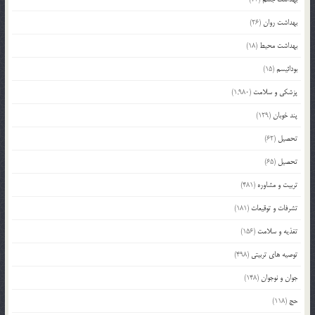
بهداشت روان
(26)
بهداشت محیط
(18)
بودائیسم
(15)
پزشکی و سلامت
(1,980)
پند خوبان
(129)
تحصیل
(62)
تحصیل
(65)
تربیت و مشاوره
(481)
تشرفات و توقیعات
(181)
تغذیه و سلامت
(156)
توصیه های تربیتی
(498)
جوان و نوجوان
(148)
حج
(118)