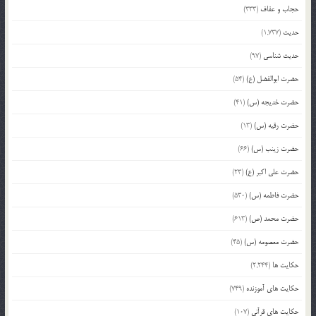
حجاب و عفاف
(333)
حدیث
(1,737)
حدیث شناسی
(97)
حضرت ابوالفضل (ع)
(54)
حضرت خدیجه (س)
(41)
حضرت رقیه (س)
(13)
حضرت زینب (س)
(66)
حضرت علی اکبر (ع)
(23)
حضرت فاطمه (س)
(530)
حضرت محمد (ص)
(613)
حضرت معصومه (س)
(45)
حکایت ها
(2,244)
حکایت های آموزنده
(749)
حکایت های قرآنی
(107)