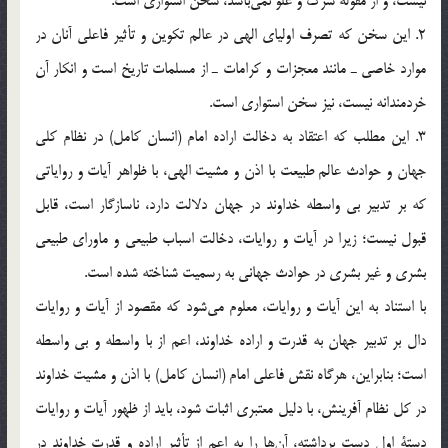
نيست، و از مقوله شرك و غلو نمي‌باشد، سخن استواري است.
2. اين سخن كه تصرف اولياي الهي در عالم تكوين و تأثير فاعلي آنان در
موارد خاصي ـ مانند معجزات و كرامات ـ از مسلمات تاريخ است و انكار آن
خردمندانه نيست، نيز سخن استواري است.
3. اين مطلب كه اعتقاد به دخالت اراده امام (انسان كامل) در نظام كلي
جهان و حوادث عالم طبيعت با اذن و مشيت الهي، با ظواهر آيات و رواياتي
كه بر تدبير بي واسطه خداوند در جهان دلالت دارد، ناسازگار است، قابل
قبول نيست؛ زيرا در آيات و روايات، دخالت اسباب طبيعي و ماوراي طبيعي
بشري و غير بشري در حوادث جهاني به رسميت شناخته شده است.
با استناد به اين آيات و روايات، معلوم مي‌شود كه مقصود از آيات و روايات
دال بر تدبير جهان به قدرت و اراده خداوند، اعم از با واسطه و بي واسطه
است؛ بنابراين، هرگاه نقش فاعلي امام (انسان كامل) با اذن و مشيت خداوند
در كل نظام آفرينش، با دليل معتبري اثبات شود، بايد از ظهور آيات و روايات
دستة اول دست برداشته، آن‌ها را به اعم از تأثير اراده و قدرت خداوند در