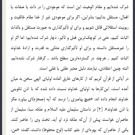
شرك شده‌ايم و مقام الوهيت اين است كه موجودي را در ذات يا صفات يا
افعال، مستقل بدانيم؛ بنابراين، اگر براي موجودي غير از خدا مقام خالقيت و
ربوبيت استقلالي قائل شويم و براي او تأثيرگذاري به صورت مستقل و بالذات
اثبات كنيم، حتي در كوچك‌ترين فعل و تأثير، دچار شرك شده‌ايم؛ اما اگر او
را غيرمستقل دانسته و براي او تأثيرگذاري متكي به قدرت و ارادة خداوند
اثبات كنيم ـ هرچند در گسترده‌ترين سطح باشد ـ گرفتار شرك نشده‌ايم.
البته چنين اعتقادي، نيازمند دليل معتبر عقلي يا نقلي است.
در آياتي از قرآن كريم كه از كارهاي خارق العاده اولياي الهي سخن به ميان
آمده است، اين‌كار‌ها به اولياي خداوند نسبت داده شده كه با اذن تكويني
خداوند انجام داده اند: «هيچ پيامبري را نرسد كه آيه (معجزه)‌اي بياورد مگر
با اذن خداوند». [2] در داستان سليمان عليه السلام و ملكه سبا، سليمان از
حاضران خواست پيش از آن‌كه ملكه نزد او آيد، تخت وي را حاضر كنند.
يكي از حاضران كه بهره‌اي از علم كتاب (لوح محفوظ) داشت، گفت: «من،