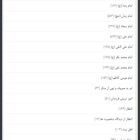
امام رضا (ع)
(182)
امام زمان (عج)
(583)
امام سجاد (ع)
(227)
امام علی (ع)
(894)
امام علی النقی (ع)
(165)
امام محمد باقر (ع)
(165)
امام محمد تقی (ع)
(146)
امام موسی کاظم (ع)
(152)
امر به معروف و نهی از منکر
(63)
امور تربیتی فرزندان
(51)
انتظار
(164)
انتظار از دیدگاه شخصیت ها
(17)
اهل بیت
(104)
بهداشت جسم
(73)