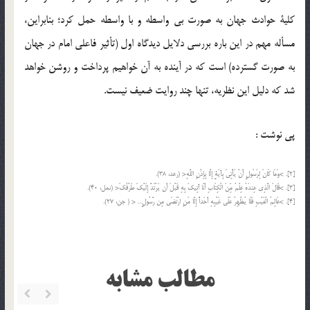
كلية حوادث جهان به صورت بي واسطه و با واسطه حمل كرد؛ بنابراين،
مسأله مهم در اين باره بررسي دلايل ديدگاه اول (تأثير فاعلي امام در جهان
به صورت گسترده) است كه در آينده به آن خواهيم پرداخت و روشن خواهد
شد كه دليل اين نظريه، تنها چند روايت ضعيف نيست.
پی نوشت :
[2]. >وَمَا كَانَ لِرَسُولٍ أَنْ يَأْتِيَ بِآيَةٍ إِلَّا بِإِذْنِ اللَّهِ< (رعد، 38).
[3]. >قَالَ الَّذِي عِندَهُ عِلْمٌ مِّنَ الْكِتَابِ أَنَا آتِيكَ بِهِ قَبْلَ أَن يَرْتَدَّ إِلَيْكَ طَرْفُكَ< (نمل، 40).
[4]. >عَالِمُ الْغَيْبِ فَلَا يُظْهِرُ عَلَى غَيْبِهِ أَحَداً إِلَّا مَنِ ارْتَضَى مِن رَّسُولٍ… < ( جن، 27).
مطالب مشابه