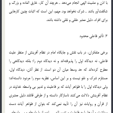
با اذن و مشيت الهي انجام مي‌دهد ـ هرچند آن كار، خارق العاده و بزرگ و
شگفت‌آور باشد ـ شرك نخواهد بود. مهم، اين است كه اثبات چنين كارهايي
براي افراد، دليل معتبر عقلي و نقلي داشته باشد.
3. تأثير فاعلي محدود
برخي متفكران، در باب نقش و جايگاه امام در نظام آفرينش از منظر عليت
فاعلي، نه ديدگاه اول را پذيرفته‌اند و نه ديدگاه دوم را؛ بلكه ديدگاهي را
مطرح كرده‌اند كه حد وسط ميان آن دو است. از نظر آنان، ديدگاه اول،
مستلزم شرك و غلو نيست و بر اين اساس، نظريه سوم را مردود دانسته‌اند؛
ولي ديدگاه اول را با ظواهر آيات كه بر فاعليت و تدبير بي واسطه خداوند در
نظام آفرينش دلالت مي‌كنند ناسازگار دانسته و از طرفي قائلند دليل معتبري
از قرآن و روايات نيز آن را تأييد نمي‌كند كه بتوان از ظواهر آيات دست
برداشت و آن‌ها را به فاعليت و تدبير الهي ـ اعم از با واسطه و بي واسطه ـ