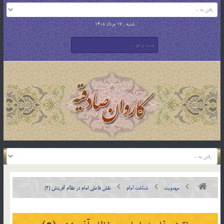
شنبه , 17 مرداد 1405
مهدویت
شناخت امام
نقش فاعلي امام در نظام آفرينش (2)