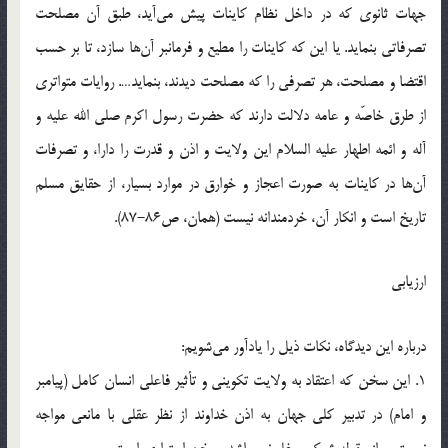
جهات ثانوي كه در داخل نظام كاينات پيش مي‌آيد، طبق آن مصلحت
تصرفاتي بنمايد. يا اين كه كاينات را مطيع و فرمانبر آن‌ها سازد، تا بر حسب
اقتضا و مصلحت، هر تصرفي را كه مصلحت ديدند، بنمايد…. روايات متواتري
از طرق خاصّه و عامه دلالت دارند كه حضرت رسول اكرم صلي الله عليه و
آله و ائمه اطهار عليه السلام اين ولايت و اذن و قدرت را دارا، و تصرفات
آن‌ها در كاينات به صورت اعجاز و خوارق در موارد بسيار، از حقايق مسلم
تاريخ است و انكار آن، خردمندانه نيست (همان، ص86-87).
ارزيابي
درباره اين ديدگاه، نكات ذيل را يادآور مي‌شويم:
1. اين سخن كه اعتقاد به ولايت تكويني و تأثير فاعلي انسان كامل (پيامبر
و امام) در تدبير كلي جهان به اذن خداوند از نظر عقلي با مانعي مواجه