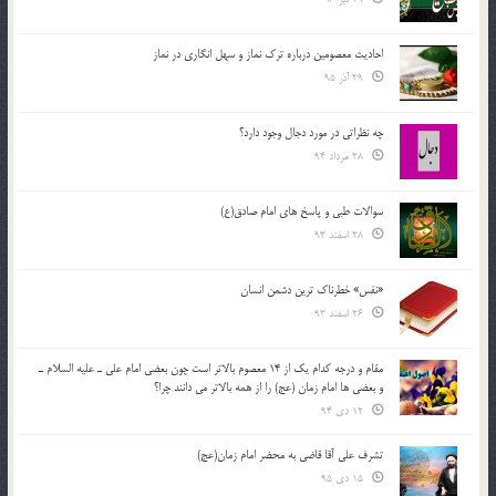
احادیث معصومین درباره ترک نماز و سهل انگاری در نماز
29 آذر 95
چه نظراتی در مورد دجال وجود دارد؟
28 مرداد 94
سوالات طبی و پاسخ های امام صادق(ع)
28 اسفند 93
«نفس» خطرناک ترین دشمن انسان
26 اسفند 93
مقام و درجه كدام يك از 14 معصوم بالاتر است چون بعضي امام علي ـ عليه السلام ـ
و بعضي ها امام زمان (عج) را از همه بالاتر مي دانند چرا؟
12 دی 94
تشرف علي آقا قاضي به محضر امام زمان(عج)
15 دی 95