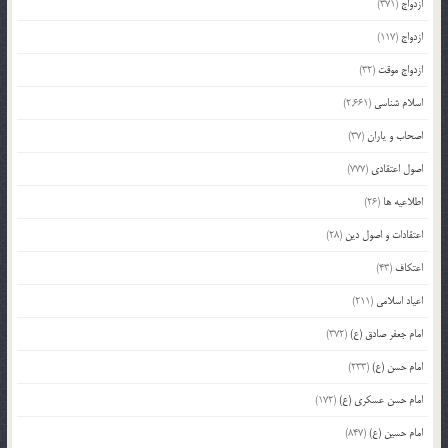
ازدواج
(371)
ازدواج
(117)
ازدواج موقت
(32)
اسلام شناسی
(2,661)
اصحاب و یاران
(37)
اصول اعتقادی
(777)
اطلاعیه ها
(26)
اعتقادات و اصول دین
(28)
اعتکاف
(43)
اعیاد اسلامی
(211)
امام جعفر صادق (ع)
(372)
امام حسن (ع)
(233)
امام حسن عسکری (ع)
(172)
امام حسین (ع)
(847)