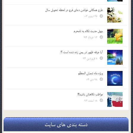
طرح همگانی خواندن دعای فرج در لحظه تحویل سال
27 اسفند 03
چهل حدیث نگاه به نامحرم
13 خرداد 94
آیا جرقه ظهور در یمن زده شده است ؟!
8 فروردین 94
ویژه ماه شعبان المعظّم
28 دی 04
مواظب نگاهتان باشید!!!
18 اسفند 93
دسته بندی های سایت