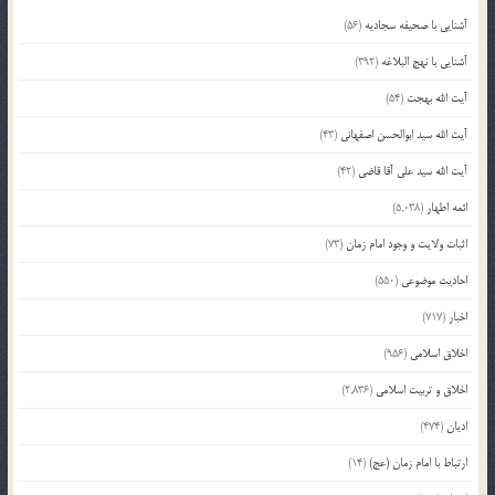
آشنایی با صحیفه سجادیه
(56)
آشنایی با نهج البلاغه
(392)
آیت الله بهجت
(54)
آیت الله سید ابوالحسن اصفهانی
(43)
آیت الله سید علی آقا قاضی
(42)
ائمه اطهار
(5,038)
اثبات ولایت و وجود امام زمان
(73)
احادیث موضوعی
(550)
اخبار
(717)
اخلاق اسلامی
(956)
اخلاق و تربیت اسلامی
(2,836)
ادیان
(474)
ارتباط با امام زمان (عج)
(14)