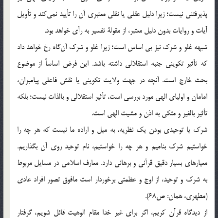
پذيرفتني نيست؛ زيرا دليل عقلي يا نقلي معتبري آن را تأييد نمي‌كند و تأويل
آيات و روايات بدون دليل معتبر، از مقولة تفسير به رأي خواهد بود.
شبهه غلو و شرك نيز بي اساس است؛ زيرا غلو و شرك آن‌گاه رخ خواهد داد
كه تأثير تكويني جنبه استقلالي داشته باشد. اين فرض اساساً از موضوع
بحث خارج است. آنچه در جهت ولايت تكويني يا نقش فاعلي پيامبران،
امامان و اولياي الهي مورد بررسي است، تأثير استقلالي و بالذات نيست؛ بلكه
تأثير بالغير و متكي به اذن و مشيت الهي است.
شرك يا توحيدي بودن يك نظريه، به ميل و اراده ما نيست كه هر چه را
خواستيم شرك بناميم و هر چه را خواستيم، نام توحيد روي آن بگذاريم.
معيارهاي بسيار دقيق قرآني و برهاني دارد. معارف اسلامي در مسايل مربوط
به شرك و توحيد، از اوج و عظمتي برخوردار است مافوق تصور افراد عادي
(مطهري، همان: ص68).
از ديدگاه قرآن كريم، اگر براي غير خدا مقام الوهيت قائل شويم، گرفتار