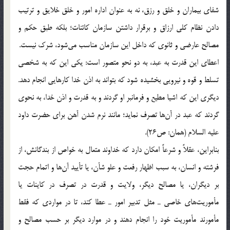
شفاي بيماران و خلق و رزق، نه به عنوان اداره امور و خلق خلايق و ترتيب
دادن نظام كلي ارزاق و برقرار داشتن سازمان كائنات؛ بلكه طبق حكم و
مصالح عارضي و ثانوي كه داخل اين سازمان مناسب مي‌شود، شرك نيست.
اعطاي اين قدرت به عبد، به دو نحو متصور است: يكي اين كه به شخصي
تسلط و قوه و نيرويي بخشيده شود كه بتواند به اذن خدا كارهايي انجام دهد.
ديگري اين كه اشيا مطيع و فرمانبر او گردند و به قدرت و اذن خدا، به نحوي
گردند كه عبد در آن‌ها تصرف نمايد؛ مانند نرم شدن آهن براي حضرت داود
عليه السلام (همان: ص26).
بنابراين، عقلاً و شرعاً امكان دارد كه خداوند متعال به خواص از بندگانش، از
فرشته و انسان، به سبب اظهار رفعت و علو شأن، يا تأييد آن‌ها و اتمام حجت
بر ديگران، يا مصالح ديگر، ولايت و قدرت در تصرف در كاينات يا
مأموريت‌هاي خاصي ـ مثل تدبير امور ـ عطا كند، تا در مواردي كه فقط
مأمورند مأموريت خود را انجام دهند و در موارد ديگر بر حسب مصالح و