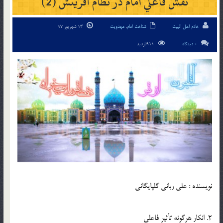
نقش فاعلي امام در نظام آفرينش (2)
خادم اهل البیت
شناخت امام
,
مهدویت
13 شهریور 97
0 دیدگاه
911بازدید
نویسنده : علي رباني گلپايگاني
2. انكار هرگونه تأثير فاعلي