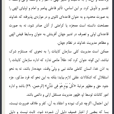
تفسير و تأويل كرد. بر اين اساس، تأثير فاعلي پيامبر و امام و اولياي الهي را
به صورت محدود و به عنوان قاعده‌اي ثانوي و در مواردي پذيرفته كه خداوند
مصلحت دانسته است معجزه يا كرامتي از آنان صادر شود، نه به صورت
قاعده‌اي اولي و تصرف در تدبير جهان آفرينش به عنوان وسايط فيض الهي
و مظاهر مديريت خداوند در نظام جهان.
ممكن است مديريت كلي سازمان كاينات را به نحوي كه مستلزم شرك
نباشد، اين گونه عنوان كرد كه: عقلاً مانعي ندارد كه اداره سازمان كاينات را
به اذن خدا، انسان كاملي مانند نبي و وليّ وقت، عهده‌دار باشد، نه به نحو
استقلال كه اشكالات عقلي لازم بيايد؛ بلكه به اين نحو كه فرد مذكور، جزء
جنود حق و مظهر مرتبة «كُلَّ يَوْمٍ هُوَ فِي شَأْنٍ» (الرحمن، 29) باشد و اداره
امور كائنات توسط او، ظهور مديريت مستقل ازلي و دائمي باشد.
اين احتمال، اگرچه شرك نبوده و اعتقاد به آن، كفر و خلاف ضرورت نيست،
بسا كه بعضي از اخبار ضعيف دليل آن شمرده شود، ثابت نيست و دليل