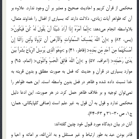
محكمي از قرآن كريم و احاديث صحيح و معتبر بر آن وجود ندارد. علاوه بر
آن كه ظواهر آيات زيادي، دلالت دارند كه بسياري از افعال را خداوند متعال،
بلا‌واسطه انجام مي‌دهد: >إِنَّمَا أَمْرُهُ إِذَا أَرَادَ شَيْئًا أَنْ يَقُولَ لَهُ كُنْ فَيَكُونُ<
(يس، 82) و >إِنَّ اللَّهَ يُمْسِكُ السَّمَاوَاتِ وَالْأَرْضَ أَن تَزُولَا وَلَئِن زَالَتَا إِنْ
أَمْسَكَهُمَا مِنْ أَحَدٍ مِّن بَعْدِهِ< (فاطر، 41) و >وَهُوَ الَّذِي يُرْسِلُ الرِّيَاحَ بُشْراً بَيْنَ
يَدَيْ رَحْمَتِهِ< (اعراف، 57) و >إِنَّ اللّهَ فَالِقُ الْحَبِّ وَالنَّوَي< (انعام، 95) و
موارد بسياري در قرآن و حديث كه فعل به صورت مطلق و بدون قرينه به
خدا نسبت داده شده و ظاهر در فعل بدون واسطه است. اين همه ظواهر را
نمي‌توان توجيه و بر خلاف ظاهر حمل كرد. در هر صورت، اين ادعا دليل
محكمي ندارد و قول به آن قول به غير علم است (صافي گلپايگاني، همان:
ج1، ص30-31 و 63-64).
آنان در بيان ديدگاه مورد قبول خود چنين گفته‌اند:
قادر بودن عبد به طور ارتباط و غير مستقل و به اذن‌الله، بر اماته و احيا و