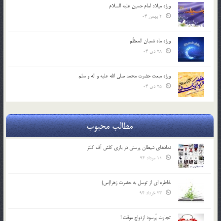
ویژه میلاد امام حسین علیه السلام
2 بهمن 04
ویژه ماه شعبان المعظّم
28 دی 04
ویژه مبعث حضرت محمد صلی الله علیه و اله و سلم
25 دی 04
مطالب محبوب
نمادهای شیطان پرستی در بازی کلش آف کلنز
11 مرداد 94
خاطره ای از توسل به حضرت زهرا(س)
23 خرداد 94
تجارت پُرسود ازدواج موقت !