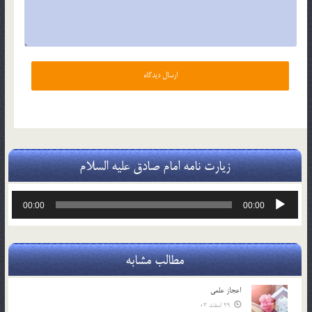
زیارت نامه امام صادق علیه السلام
پخش‌کننده
00:00
00:00
صوت
مطالب مشابه
اعجاز علمی
29 اسفند 03