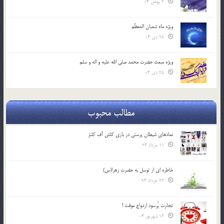
2 بهمن 04
ویژه ماه شعبان المعظّم
28 دی 04
ویژه مبعث حضرت محمد صلی الله علیه و اله و سلم
25 دی 04
مطالب محبوب
نمادهای شیطان پرستی در بازی کلش آف کلنز
11 مرداد 94
خاطره ای از توسل به حضرت زهرا(س)
23 خرداد 94
تجارت پُرسود ازدواج موقت !
16 شهریور 04