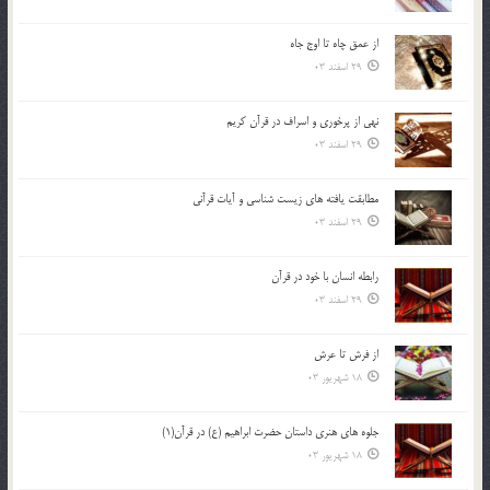
از عمق چاه تا اوج جاه
29 اسفند 03
نهي از پرخوري و اسراف در قرآن کريم
29 اسفند 03
مطابقت یافته های زیست شناسی و آیات قرآنی
29 اسفند 03
رابطه انسان با خود در قرآن
29 اسفند 03
از فرش تا عرش
18 شهریور 03
جلوه هاي هنري داستان حضرت ابراهيم (ع) در قرآن(1)
18 شهریور 03