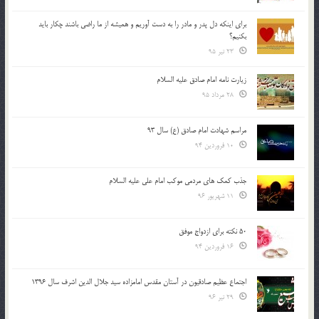
براي اينكه دل پدر و مادر را به دست آوريم و هميشه از ما راضي باشند چكار بايد
بكنيم؟
23 تیر 95
زیارت نامه امام صادق علیه السلام
28 مرداد 95
مراسم شهادت امام صادق (ع) سال 93
10 فروردین 94
جذب کمک های مردمی موکب امام علی علیه السلام
11 شهریور 96
50 نکته برای ازدواج موفق
16 فروردین 94
اجتماع عظیم صادقیون در آستان مقدس امامزاده سید جلال الدین اشرف سال 1396
29 تیر 96