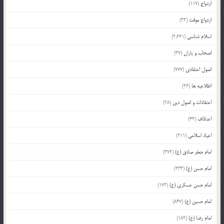
ازدواج
(117)
ازدواج موقت
(32)
اسلام شناسی
(2,661)
اصحاب و یاران
(37)
اصول اعتقادی
(777)
اطلاعیه ها
(26)
اعتقادات و اصول دین
(28)
اعتکاف
(43)
اعیاد اسلامی
(211)
امام جعفر صادق (ع)
(372)
امام حسن (ع)
(233)
امام حسن عسکری (ع)
(172)
امام حسین (ع)
(847)
امام رضا (ع)
(182)