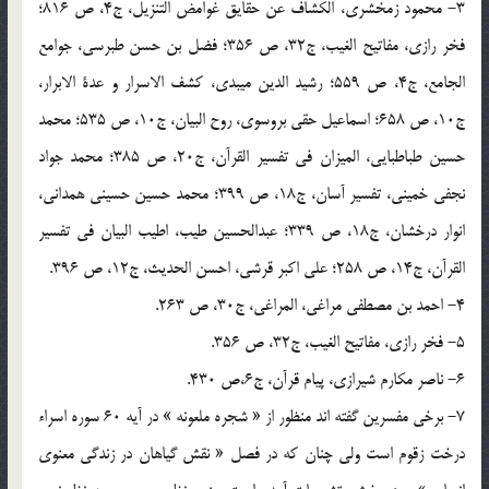
3- محمود زمخشری، الکشاف عن حقایق غوامض التنزیل، ج4، ص 816؛
فخر رازی، مفاتیح الغیب، ج32، ص 356؛ فضل بن حسن طبرسی، جوامع
الجامع، ج4، ص 559؛ رشید الدین میبدی، کشف الاسرار و عدة الابرار،
ج10، ص 658؛ اسماعیل حقی بروسوی، روح البیان، ج10، ص 535؛ محمد
حسین طباطبایی، المیزان فی تفسیر القرآن، ج20، ص 385؛ محمد جواد
نجفی خمینی، تفسیر آسان، ج18، ص 399؛ محمد حسین حسینی همدانی،
انوار درخشان، ج18، ص 339؛ عبدالحسین طیب، اطیب البیان فی تفسیر
القرآن، ج14، ص 258؛ علی اکبر قرشی، احسن الحدیث، ج12، ص 396.
4- احمد بن مصطفی مراغی، المراغی، ج30، ص 263.
5- فخر رازی، مفاتیح الغیب، ج32، ص 356.
6- ناصر مکارم شیرازی، پیام قرآن، ج6،ص 430.
7- برخی مفسرین گفته اند منظور از « شجره ملعونه » در آیه 60 سوره اسراء
درخت زقوم است ولی چنان که در فصل « نقش گیاهان در زندگی معنوی