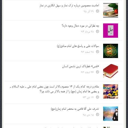
احادیث معصومین درباره ترک نماز و سهل انگاری در نماز
29 آذر 95
چه نظراتی در مورد دجال وجود دارد؟
28 مرداد 94
سوالات طبی و پاسخ های امام صادق(ع)
28 اسفند 93
«نفس» خطرناک ترین دشمن انسان
26 اسفند 93
مقام و درجه كدام يك از 14 معصوم بالاتر است چون بعضي امام علي ـ عليه السلام ـ
و بعضي ها امام زمان (عج) را از همه بالاتر مي دانند چرا؟
12 دی 94
تشرف علي آقا قاضي به محضر امام زمان(عج)
15 دی 95