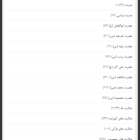
حدیث
(1,737)
حدیث شناسی
(97)
حضرت ابوالفضل (ع)
(54)
حضرت خدیجه (س)
(41)
حضرت رقیه (س)
(13)
حضرت زینب (س)
(66)
حضرت علی اکبر (ع)
(23)
حضرت فاطمه (س)
(530)
حضرت محمد (ص)
(613)
حضرت معصومه (س)
(45)
حکایت ها
(2,244)
حکایت های آموزنده
(749)
حکایت های قرآنی
(107)
حکایت های معصومین
(838)