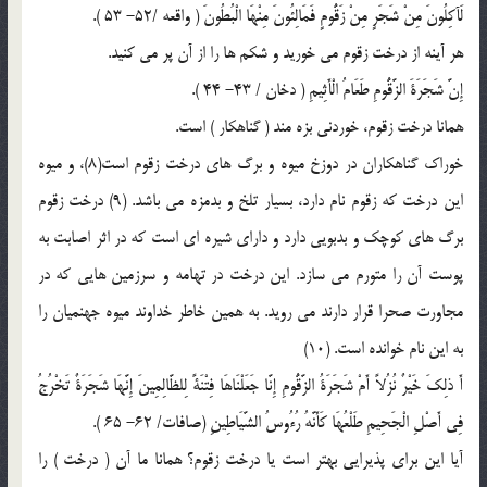
لَآکِلُونَ مِنْ شَجَرٍ مِنْ زَقُّومٍ‌ فَمَالِئُونَ مِنْهَا الْبُطُونَ‌ ( واقعه /52- 53 ).
هر آینه از درخت زقوم می خورید و شکم ها را از آن پر می کنید.
إِنَّ شَجَرَةَ الزَّقُّومِ‌ طَعَامُ الْأَثِیمِ‌ ( دخان / 43- 44 ).
همانا درخت زقوم، خوردنی بزه مند ( گناهکار ) است.
خوراک گناهکاران در دوزخ میوه و برگ های درخت زقوم است(8)، و میوه
این درخت که زقوم نام دارد، بسیار تلخ و بدمزه می باشد. (9) درخت زقوم
برگ های کوچک و بدبویی دارد و دارای شیره ای است که در اثر اصابت به
پوست آن را متورم می سازد. این درخت در تهامه و سرزمین هایی که در
مجاورت صحرا قرار دارند می روید. به همین خاطر خداوند میوه جهنمیان را
به این نام خوانده است. (10)
أَ ذلِکَ خَیْرٌ نُزُلاً أَمْ شَجَرَةُ الزَّقُّومِ‌ إِنَّا جَعَلْنَاهَا فِتْنَةً لِلظَّالِمِینَ‌ إِنَّهَا شَجَرَةٌ تَخْرُجُ
فِی أَصْلِ الْجَحِیمِ‌ طَلْعُهَا کَأَنَّهُ رُءُوسُ الشَّیَاطِینِ‌ (صافات/ 62- 65 ).
آیا این برای پذیرایی بهتر است یا درخت زقوم؟ همانا ما آن ( درخت ) را