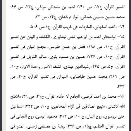
تفسیر القرآن، ج17، ص 140؛ احمد بن مصطفی مراغی، ج23، ص 64؛
محمد حسین حسینی همدانی، انوار درخشان، ج14، ص 33.
14- راغب اصفهانی، المفردات فی غریب القرآن، ج1،ص 506.
15- ابواسحاق احمد بن ابراهیم ثعلبی نیشابوری، الکشف و البیان عن تفسیر
القرآن، ج10، ص 188؛ فضل بن حسن طبرسی، مجمع البیان فی تفسیر
القرآن، ج10، ص 726؛ حسین بن مسعود بغوی، معالم التنزیل فی تفسیر
القرآن، ج5، ص 245؛ رشیدالدین میبدی، کشف الاسرار و عدة الابرار، ج10،
ص 469؛ محمد حسین طباطبایی، المیزان فی تفسیر القرآن، ج20، ص
274.
16- محمد بن احمد قرطبی، الجامع لا حکام القرآن، ج21، ص 29؛ ملافتح
الله کاشانی، منهج الصادقین فی الزام المخالفین، ج10، ص 224؛ اسماعیل
حقی بروسوی، روح البیان، ج 10، ص 413؛ محمود آلوسی، روح المعانی فی
تفسیر القرآن العظیم، ج15، ص 326؛ وهبة بن مصطفی زحیلی، المنیر فی