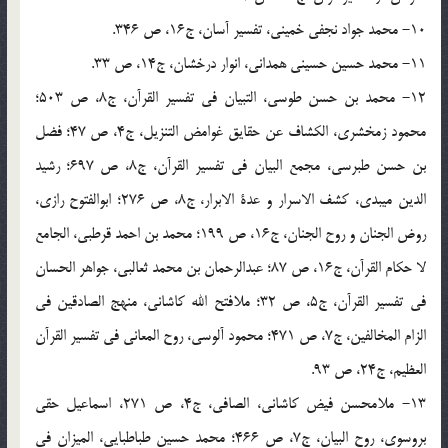
10- محمد جواد نجفی خمینی، تفسیر آسان، ج16، ص 346.
11- محمد حسین حسینی همدانی، انوار درخشان، ج14، ص 33.
12- محمد بن حسن طوسی، التبیان فی تفسیر القرآن، ج8، ص 503؛
محمود زمخشری، الکشاف عن حقایق غوامض التنزیل، ج4، ص 47؛ فضل
بن حسن طبرسی، مجمع البیان فی تفسیر القرآن، ج8، ص 697؛ رشید
الدین میبدی، کشف الاسرار و عدة الابرار، ج8، ص 276؛ ابوالفتوح رازی،
روض الجنان و روح الجنان، ج16، ص 199؛ محمد بن احمد قرطبی، الجامع
لا حکام القرآن، ج16، ص 87؛ عبدالرحمان بن محمد ثعالبی، جواهر الحسان
فی تفسیر القرآن، ج5، ص 32؛ ملافتح الله کاشانی، منهج الصادقین فی
الزام المخالفین، ج7، ص 471؛ محمود آلوسی، روح المعانی فی تفسیر القرآن
العظیم، ج24، ص 93.
13- ملامحسن فیض کاشانی، الصافی، ج4، ص 271، اسماعیل حقی
بروسوی، روح البیان، ج7، ص 466؛ محمد حسین طباطبایی، المیزان فی