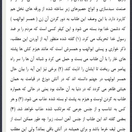
صنعت سبدسازی و انواع حصیرهای زبرِ ساخته شده از ورقه های نخل هم
کاربرد دارد. با این وصف این طناب به دور گردن آن زن ( همسر ابوالهب )
که دشمن خدا بود بسته می شود و این کیفر کسی است که مردم را بر ضد
رسول خدا تحریک می کرد. (1) گفته شده منظور آیه از آوردن این مطلب،
ذکر خواری و پستی ابوالهب و همسرش است که مانند هیزم کش ها پشته
های خار را با آن طناب می بست و حمل می کرد و شبانه آن ها را سر راه
پیامبر می ریخت تا ایشان را اذیت کند. (2) برخی نیز این آیه را بیان حال
همسر ابولهب در جهنم دانسته اند که در آتش دوزخ در قیامت به همان
هیئتی ظاهر می گردد که در دنیا به آن حالت بود یعنی در حالی که همواره
طناب به گردن اوست و هیزم به پشت او بسته شده عذاب می شود. (3) و هر
کس به تناسب و از جنس جرمی که مرتکب شده عذاب خواهد شد. (4)
بعضی گفته اند این طناب از جنس آهن است، زیرا چه طور ممکن است از
جنس لیف خرما باشد و برای همیشه در آتش باقی بماند؟ ولی این مطلب