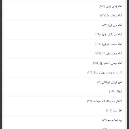
امام زمان (عج)
(583)
امام سجاد (ع)
(227)
امام علی (ع)
(894)
امام علی النقی (ع)
(165)
امام محمد باقر (ع)
(165)
امام محمد تقی (ع)
(146)
امام موسی کاظم (ع)
(152)
امر به معروف و نهی از منکر
(63)
امور تربیتی فرزندان
(51)
انتظار
(164)
انتظار از دیدگاه شخصیت ها
(17)
اهل بیت
(104)
بهداشت جسم
(73)