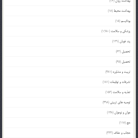
بهداشت روان
(26)
بهداشت محیط
(18)
بودائیسم
(15)
پزشکی و سلامت
(1,980)
پند خوبان
(129)
تحصیل
(62)
تحصیل
(65)
تربیت و مشاوره
(481)
تشرفات و توقیعات
(181)
تغذیه و سلامت
(156)
توصیه های تربیتی
(498)
جوان و نوجوان
(148)
حج
(118)
حجاب و عفاف
(333)