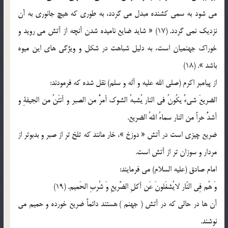
می شود به سمی کشنده مبدل می گردد، به طوری که هیچ جانوری به آن
نزدیک نمی گردد. (17) « شاید ضایع نامیده شدن آنچه از آتش می روید و
خوراک جهنمیان است، به دلیل شباهت در شکل و ویژگی های این میوه
باشد ». (18)
از پیامبر اکرم (صلی الله علیه و آله و سلم) نقل شده که فرمودند:
الضریعَ شیءٌ یکُونُ فی النار یُشبهُ الشوک أمرُّ من الصبر و أنتَنُ من الجیفةِ و
أشدُّ حراً من النار سماءُ اللهُ الضریع.
ضریع چیزی است در آتش « دوزخ »، خار مانند که تلخ تر از صبر و بدبوتر از
مردار و سوزان تر از آتش است.
امام صادق (علیه السلام) می فرمایند:
وَ هُم فِی النّار لایُشغَلونَ عَن أکلِ الضَّریعِ وَ شُربِ الحَمیم. (19)
آن ها در حالی که در آتش ( جهنم ) هستند دائماً ضریع خورده و حمیم می
نوشند.