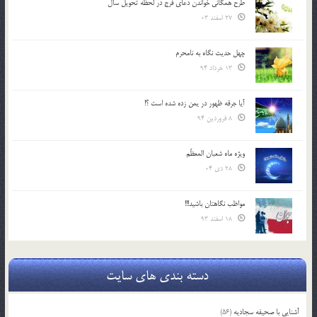
طرح همگانی خواندن دعای فرج در لحظه تحویل سال
27 اسفند 03
چهل حدیث نگاه به نامحرم
13 خرداد 94
آیا جرقه ظهور در یمن زده شده است ؟!
8 فروردین 94
ویژه ماه شعبان المعظّم
28 دی 04
مواظب نگاهتان باشید!!!
18 اسفند 93
دسته بندی های سایت
آشنایی با صحیفه سجادیه
(56)