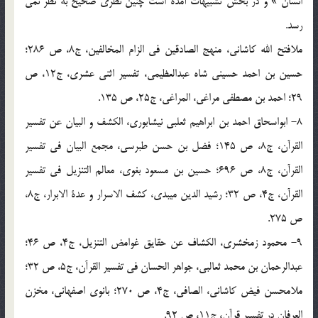
انسان » و در بخش تشبیهات آمده است چنین نظری صحیح به نظر نمی
رسد.
ملافتح الله کاشانی، منهج الصادقین فی الزام المخالفین، ج8، ص 286؛
حسین بن احمد حسینی شاه عبدالعظیمی، تفسیر اثنی عشری، ج12، ص
29؛ احمد بن مصطفی مراغی، المراغی، ج25، ص 135.
8- ابواسحاق احمد بن ابراهیم ثعلبی نیشابوری، الکشف و البیان عن تفسیر
القرآن، ج8، ص 145؛ فضل بن حسن طبرسی، مجمع البیان فی تفسیر
القرآن، ج8، ص 696؛ حسین بن مسعود بغوی، معالم التنزیل فی تفسیر
القرآن، ج4، ص 32؛ رشید الدین میبدی، کشف الاسرار و عدة الابرار، ج8،
ص 275.
9- محمود زمخشری، الکشاف عن حقایق غوامض التنزیل، ج4، ص 46؛
عبدالرحمان بن محمد ثعالبی، جواهر الحسان فی تفسیر القرآن، ج5، ص 32؛
ملامحسن فیض کاشانی، الصافی، ج4، ص 270؛ بانوی اصفهانی، مخزن
العرفان در تفسیر قرآن، ج11، ص 92.