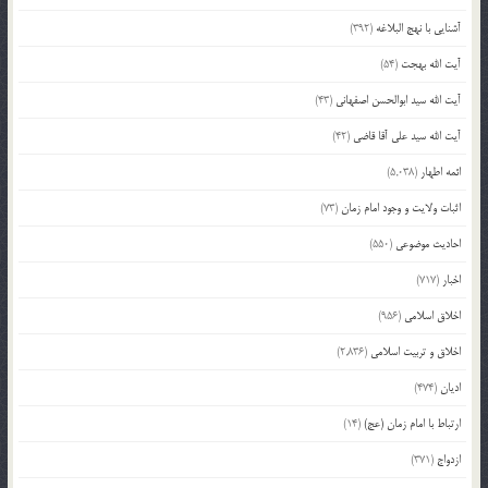
آشنایی با نهج البلاغه
(392)
آیت الله بهجت
(54)
آیت الله سید ابوالحسن اصفهانی
(43)
آیت الله سید علی آقا قاضی
(42)
ائمه اطهار
(5,038)
اثبات ولایت و وجود امام زمان
(73)
احادیث موضوعی
(550)
اخبار
(717)
اخلاق اسلامی
(956)
اخلاق و تربیت اسلامی
(2,836)
ادیان
(474)
ارتباط با امام زمان (عج)
(14)
ازدواج
(371)