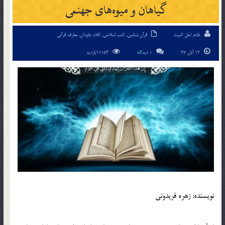
گیاهان و میوه‌های جهنمی
خادم اهل البیت
قرآن شناسی
,
کتب اسلامی
,
کلام جاودان
,
معارف قرآنی
12 آبان 97
0 دیدگاه
11153بازدید
نویسنده: زهره فریدونی