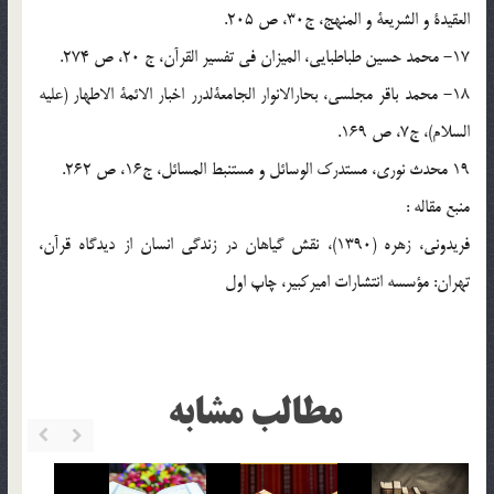
العقیدة و الشریعة و المنهج، ج30، ص 205.
17- محمد حسین طباطبایی، المیزان فی تفسیر القرآن، ج 20، ص 274.
18- محمد باقر مجلسی، بحارالانوار الجامعةلدرر اخبار الائمة الاطهار (علیه
السلام)، ج7، ص 169.
19 محدث نوری، مستدرک الوسائل و مستنبط المسائل، ج16، ص 262.
منبع مقاله :
فریدونی، زهره (1390)، نقش گیاهان در زندگی انسان از دیدگاه قرآن،
تهران: مؤسسه انتشارات امیرکبیر، چاپ اول
مطالب مشابه