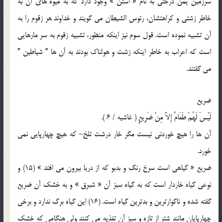
سرزمین یمن درختی به نام « استن » وجود دارد که به میوه های آن به
خاطر زشتی و کراهتشان، رئوس الشیطان می گویند و خداوند هر زقوم را به
آن تشبیه نموده است. قول سوم نیز اینکه منظور، تشبیه زقوم به سر مارهایی
است که اعراب به خاطر اینکه زشت و هولناک بودند به آن ها ” شیاطین ”
می گفتند.
ضریع
لَیْسَ لَهُمْ طَعَامٌ إِلاَّ مِنْ ضَرِیعٍ‌ ( غاشیه / 6 ).
آن ها را هیچ خوردنی نیست مگر خار درشت تلخ- که هیچ چهارپایی نمی
خورد.
ضریع « گیاهی است سرخ رنگ و بدبو که از دریا بیرون می افتد » (15) و
نوعی گیاه خاردار است که به گیاه سبز آن « شبرق » و به خشک آن ضریع
گفته شده و ناگوارترین و بدترین گیاه است. (16) این گیاه برگ ندارد و برخی
چهارپایان مانند شتر از تازه و سبز آن تغذیه می کنند ولی هنگامی که خشک