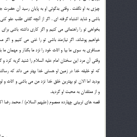
چيزي به او نگفت . وقتي بدگوئي او به پايان رسيد آن حضرت جل
باشي و شايد اشتباه گرفته اي . اگر از آنچه گفتي طلب عفو كني 
بخواهي تو را راهنمائي مي كنيم و اگر كاري داشته باشي براي ت
خواهيم پوشاند، اگر نيازمند باشي تو را غني مي كنيم و اگر 
مسافري به سوي ما بيا و اثاث خود را نزد ما بگذار و مهمان ما با
وقتي آن مرد اين سخنان امام عليه السلام را شنيد گريه كرد و 
كه تو خليفه خدا در زمين او هستي خدا بهتر مي داند كه رسال
بوديد اما الان تو بهترين خلق خدا نزد من مي باشي و اثاث و ل
و از معتقدان به محبت او گرديد.
قصه هاي تربيتي چهارده معصوم (عليهم السلام) / محمد رضا اک