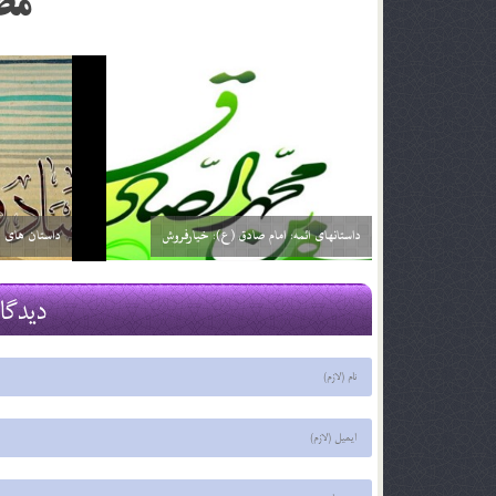
مط
داستانهای ائمه: امام صادق (ع): خیارفروش
داستان های ا
29 اسفند 03
29 اسفند 03
دیدگا