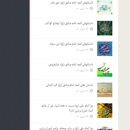
داستانهای ائمه: امام صادق (ع): حق مادر
بالا
29 اسفند 03
و
پایین
استفاده
داستانهای ائمه: امام صادق (ع): اوضاع کواکب
کنید.
29 اسفند 03
داستانهای ائمه: امام صادق (ع): ابن سیابه
29 اسفند 03
داستانهای ائمه: امام صادق (ع): خیارفروش
29 اسفند 03
داستان های ائمه: امام صادق (ع): گره گشائی
29 اسفند 03
چرا امام علی (ع) نسبت به همه انبیاء غیر از خاتم
انبیاء (ص) برتری دارد؟
29 اسفند 03
چرا امام علی (ع) بر سایر صحابه پیامبر (ص) برتری