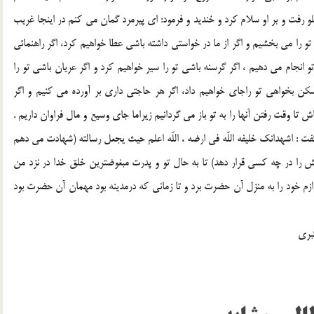
و رفت و بر او سلام كرد و خنديد و فرمود: اي پيرمرد گمان مي كنم در اينجا غريب
تو را مي بخشيم و اگر از ما در خواستي داشته باشي عطا خواهيم كرد، اگر راهنمائي
و انجام مي دهيم ، اگر گرسنه باشي تو را سير خواهيم كرد و اگر عريان باشي تو را
مسكن بخواهي تو راجاي خواهيم داد، اگر هر حاجتي داري بر آورده مي كنيم و اگر
ش تا وقت رفتن آنها را به تو باز مي گردانيم زيراما جاي وسيع و مال فراوان داريم .
گفت : اشهدانك خليفه اللّه في ارضه ، اللّه اعلم حيث يجعل رسالته (شهادت مي دهم
تش را در چه كسي قرار دهد) تا به حال تو و پدرت مبغوضترين خلق خدا در نزد من
وازم خود را به منزل آن حضرت برد و تا زماني كه درمدينه بود مهمان آن حضرت بود
بري