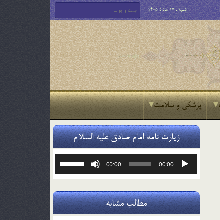
شنبه , 17 مرداد 1405
پزشکی و سلامت
زیارت نامه امام صادق علیه السلام
پخش‌کننده
برای
00:00
00:00
صوت
افزایش
یا
کاهش
صدا
مطالب مشابه
از
کلیدهای