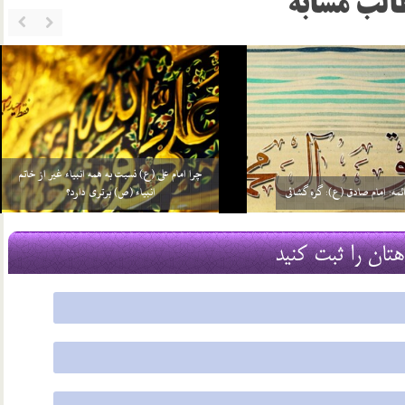
الب مشابه
چرا امام علی (ع) نسبت به همه انبیاء غیر از خاتم
ئمه: امام صادق (ع): گره گشائی
انبیاء (ص) برتری دارد؟
29 اسفند 03
هتان را ثبت کنید