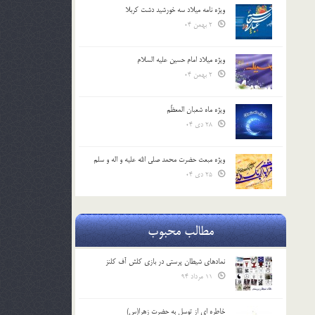
ویژه نامه میلاد سه خورشید دشت کربلا
2 بهمن 04
ویژه میلاد امام حسین علیه السلام
2 بهمن 04
ویژه ماه شعبان المعظّم
28 دی 04
ویژه مبعث حضرت محمد صلی الله علیه و اله و سلم
25 دی 04
مطالب محبوب
نمادهای شیطان پرستی در بازی کلش آف کلنز
11 مرداد 94
خاطره ای از توسل به حضرت زهرا(س)