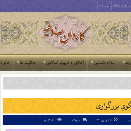
ان کاروان صادقیه
تماس با ما
یث
اسلام شناسی
اخلاق و تربیت اسلامی
حکایت ها
خانواده
گوي بزرگواري
ین
8 فروردین 94
0 دیدگاه
2060بازدید