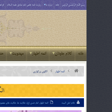
بِسْمِ اللَّـهِ الرَّحْمَـٰنِ الرَّحِيمِ
خانه
درباره ما
زیارت نامه خاص امام صادق علیه السلام
فراخو
خانه
کلام جاودان
ائمه اطهار
مهدویت
حد
ائمه اطهار
الگوي بزرگواري
ال
خادم اهل البیت
ائمه اطهار
,
امام حسن (ع)
,
حکایت ها
,
حکایت های معصوم