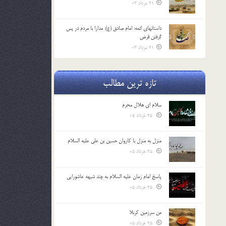
21 مرداد 03
داستانهای ائمه: امام صادق (ع): مدارا با مردم در پس
گرفتن قرض
21 مرداد 03
تازه ترین مطالب
سلام ای هلال محرم
25 خرداد 05
منزل به منزل با کاروان حسین بن علی علیه السلام
25 خرداد 05
پاسخ امام زمان علیه السلام به چند شبهه عاشورایی
25 خرداد 05
من سرزمین کربلا
25 خرداد 05