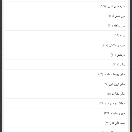
رژیم های غذایی
(209)
روز قدس
(31)
روز مباهله
(41)
روزه
(93)
روزه و سلامتی
(101)
زرتشتی
(40)
زنان
(317)
سایر روزها و ماه ها
(103)
سایر فروع دین
(72)
سایر مقالات
(5)
سوالات و شبهات
(420)
سیر و سلوک
(274)
شب های قدر
(46)