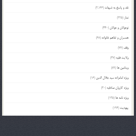
نقد و پاسخ به شبهات
(2,166)
نماز
(225)
نوجوانان و جوانان
(440)
همسران و تفاهم خانواده
(68)
وقف
(77)
ولایت فقیه
(37)
ویتامین ها
(89)
ویژه امامزاده سید جلال الدین
(16)
ویژه کاروان صادقیه
(30)
ویژه نامه ها
(135)
یهودیت
(194)