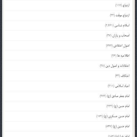
ازدواج
(117)
ازدواج موقت
(32)
اسلام شناسی
(2,661)
اصحاب و یاران
(37)
اصول اعتقادی
(777)
اطلاعیه ها
(26)
اعتقادات و اصول دین
(28)
اعتکاف
(43)
اعیاد اسلامی
(211)
امام جعفر صادق (ع)
(372)
امام حسن (ع)
(233)
امام حسن عسکری (ع)
(172)
امام حسین (ع)
(847)
امام رضا (ع)
(182)