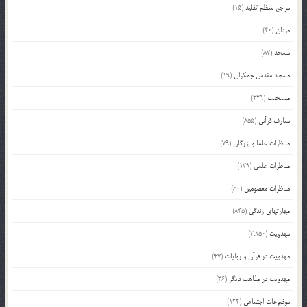
مراجع معظم تقلید
(15)
مردان
(40)
مسجد
(87)
مسجد مقدس جمکران
(19)
مسیحیت
(229)
معارف قرآنی
(855)
مناظرات علما و بزرگان
(79)
مناظرات علمی
(139)
مناظرات معصومین
(60)
مهارتهای زندگی
(845)
مهدویت
(2,150)
مهدویت در قرآن و روایات
(47)
مهدویت در مذاهب دیگر
(36)
موضوعات اجتماعی
(122)