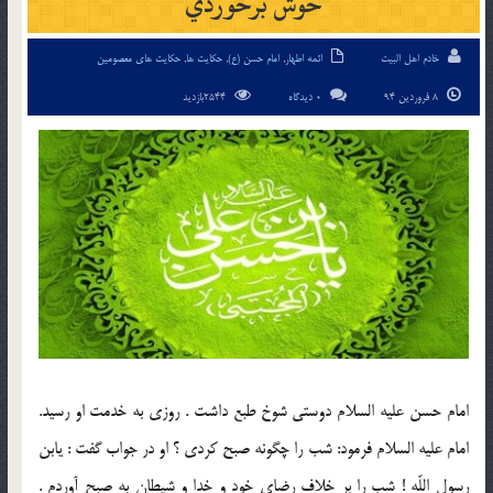
خوش برخوردي
خادم اهل البیت
ائمه اطهار
,
امام حسن (ع)
,
حکایت ها
,
حکایت های معصومین
8 فروردین 94
0 دیدگاه
2544بازدید
امام حسن عليه السلام دوستي شوخ طبع داشت . روزي به خدمت او رسيد.
امام عليه السلام فرمود: شب را چگونه صبح كردي ؟ او در جواب گفت : يابن
رسول اللّه ! شب را بر خلاف رضاي خود و خدا و شيطان به صبح آوردم .