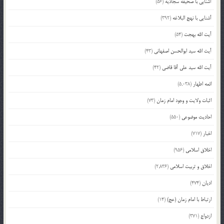
آشنایی با صحیفه سجادیه
(56)
آشنایی با نهج البلاغه
(392)
آیت الله بهجت
(54)
آیت الله سید ابوالحسن اصفهانی
(43)
آیت الله سید علی آقا قاضی
(42)
ائمه اطهار
(5,038)
اثبات ولایت و وجود امام زمان
(73)
احادیث موضوعی
(550)
اخبار
(717)
اخلاق اسلامی
(956)
اخلاق و تربیت اسلامی
(2,836)
ادیان
(474)
ارتباط با امام زمان (عج)
(14)
ازدواج
(371)