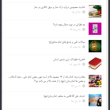
احادیث معصومین درباره ترک نماز و سهل انگاری در نماز
29 آذر 95
چه نظراتی در مورد دجال وجود دارد؟
28 مرداد 94
سوالات طبی و پاسخ های امام صادق(ع)
28 اسفند 93
«نفس» خطرناک ترین دشمن انسان
26 اسفند 93
مقام و درجه كدام يك از 14 معصوم بالاتر است چون بعضي امام علي ـ عليه السلام ـ
و بعضي ها امام زمان (عج) را از همه بالاتر مي دانند چرا؟
12 دی 94
تشرف علي آقا قاضي به محضر امام زمان(عج)
15 دی 95