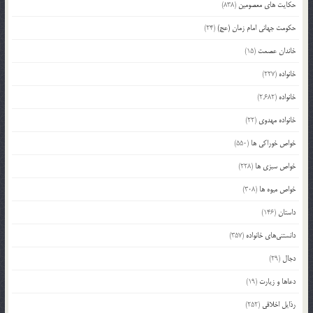
حکایت های معصومین
(838)
حکومت جهانی امام زمان (عج)
(24)
خاندان عصمت
(15)
خانواده
(227)
خانواده
(2,682)
خانواده مهدوی
(22)
خواص خوراکی ها
(550)
خواص سبزی ها
(228)
خواص میوه ها
(308)
داستان
(146)
دانستنی‌های خانواده
(357)
دجال
(29)
دعاها و زیارت
(19)
رذایل اخلاقی
(252)