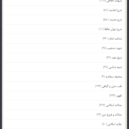
شبهات اخلاقی
(217)
شرح احادیث
(51)
شرح حدیث
(550)
شرح دیوان حافظ
(11)
شناخت امام
(440)
شهید دستغیب
(38)
شیخ مفید
(42)
شیعه شناسی
(69)
صحیفه سجادیه
(4)
طب سنتی و گیاهی
(147)
ظهور
(334)
عبادات اسلامی
(627)
عبادات و فروع دین
(34)
عقاید اسلامی
(70)