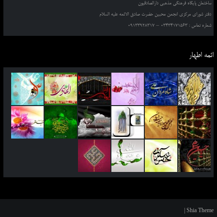
ساختمان پایگاه فرهنگی مذهبی دارالصادقیون
دفتر شورای مرکزی انجمن محبین حضرت صادق الائمه علیه السلام
شماره تماس : 03434171563 – 09133928317
ائمه اطهار
|
Shia Theme