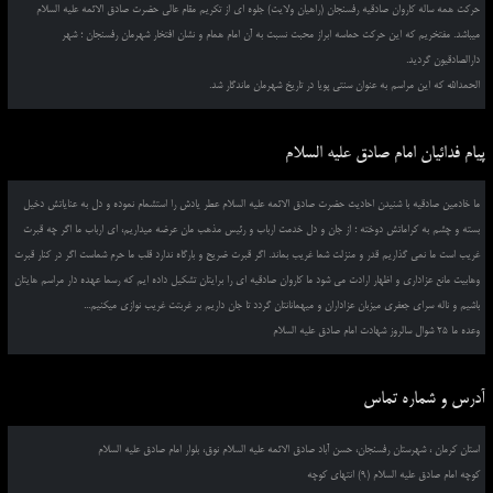
حرکت همه ساله کاروان صادقیه رفسنجان (راهیان ولایت) جلوه ای از تکریم مقام عالی حضرت صادق الائمه علیه السلام
میباشد. مفتخریم که این حرکت حماسه ابراز محبت نسبت به آن امام همام و نشان افتخار شهرمان رفسنجان ؛ شهر
دارالصادقیون گردید.
الحمدالله که این مراسم به عنوان سنتی پویا در تاریخ شهرمان ماندگار شد.
پیام فدائیان امام صادق علیه السلام
ما خادمین صادقیه با شنیدن احادیث حضرت صادق الائمه علیه السلام عطر یادش را استشمام نموده و دل به عنایاتش دخیل
بسته و چشم به کراماتش دوخته ؛ از جان و دل خدمت ارباب و رئیس مذهب مان عرضه میداریم، ای ارباب ما اگر چه قبرت
غریب است ما نمی گذاریم قدر و منزلت شما غریب بماند. اگر قبرت ضریح و بارگاه ندارد قلب ما حرم شماست اگر در کنار قبرت
وهابیت مانع عزاداری و اظهار ارادت می شود ما کاروان صادقیه ای را برایتان تشکیل داده ایم که رسما عهده دار مراسم هایتان
باشیم و ناله سرای جعفری میزبان عزاداران و میهمانانتان گردد تا جان داریم بر غربتت غریب نوازی میکنیم...
وعده ما 25 شوال سالروز شهادت امام صادق علیه السلام
آدرس و شماره تماس
استان کرمان ، شهرستان رفسنجان، حسن آباد صادق الائمه علیه السلام نوق، بلوار امام صادق علیه السلام
کوچه امام صادق علیه السلام (9) انتهای کوچه