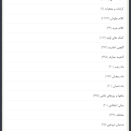
کرامات و معجزات
(9)
کلام جاودان
(2,293)
کلام جدید
(34)
کمک های اولیه
(116)
گلچین احادیث
(372)
گنجینه معارف
(495)
ماه رجب
(20)
ماه رمضان
(176)
ماه شعبان
(20)
ماهها و روزهای خاص
(745)
مبانی اعتقادی
(20)
مختلف
(367)
مدعیان دروغین
(25)