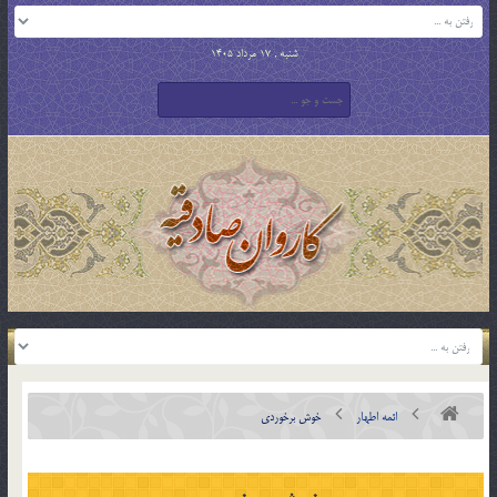
شنبه , 17 مرداد 1405
ائمه اطهار
خوش برخوردي