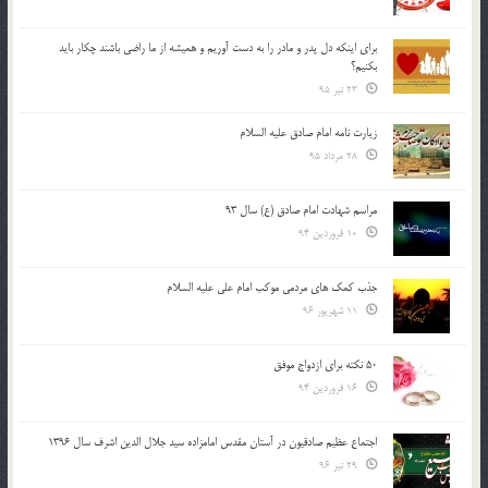
براي اينكه دل پدر و مادر را به دست آوريم و هميشه از ما راضي باشند چكار بايد
بكنيم؟
23 تیر 95
زیارت نامه امام صادق علیه السلام
28 مرداد 95
مراسم شهادت امام صادق (ع) سال 93
10 فروردین 94
جذب کمک های مردمی موکب امام علی علیه السلام
11 شهریور 96
50 نکته برای ازدواج موفق
16 فروردین 94
اجتماع عظیم صادقیون در آستان مقدس امامزاده سید جلال الدین اشرف سال 1396
29 تیر 96