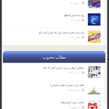
2 بهمن 04
ویژه ماه شعبان المعظّم
28 دی 04
ویژه مبعث حضرت محمد صلی الله علیه و اله و سلم
25 دی 04
مطالب محبوب
نمادهای شیطان پرستی در بازی کلش آف کلنز
11 مرداد 94
خاطره ای از توسل به حضرت زهرا(س)
23 خرداد 94
تجارت پُرسود ازدواج موقت !
16 شهریور 04