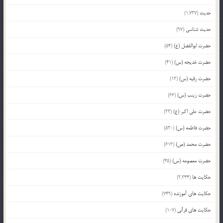
حدیث
(1,737)
حدیث شناسی
(97)
حضرت ابوالفضل (ع)
(54)
حضرت خدیجه (س)
(41)
حضرت رقیه (س)
(13)
حضرت زینب (س)
(66)
حضرت علی اکبر (ع)
(23)
حضرت فاطمه (س)
(530)
حضرت محمد (ص)
(613)
حضرت معصومه (س)
(45)
حکایت ها
(2,244)
حکایت های آموزنده
(749)
حکایت های قرآنی
(107)