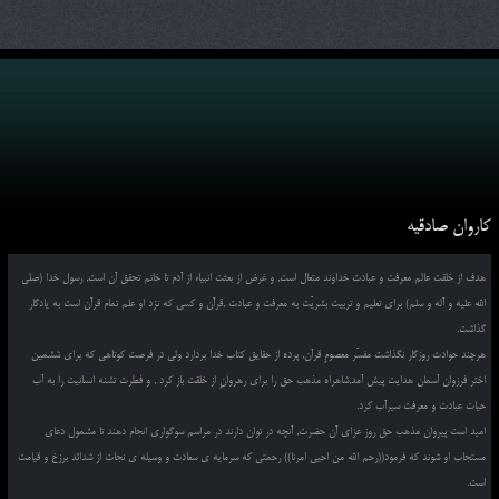
کاروان صادقیه
هدف از خلقت عالم معرفت و عبادت خداوند متعال است, و غرض از بعثت انبیاء از آدم تا خاتم تحقق آن است, رسول خدا (صلی
الله علیه و آله و سلم) برای تعلیم و تربیت بشریّت به معرفت و عبادت ,قرآن و کسی که نزد او علم تمام قرآن است به یادگار
گذاشت.
هرچند حوادث روزگار نگذاشت مفسّر معصومِ قرآن, پرده از حقایق کتاب خدا بردارد ولی در فرصت کوتاهی که برای ششمین
اختر فرزوان آسمان هدایت پیش آمد,شاهراه مذهب حق را برای رهروانِ از خلقت باز کرد , و فطرت تشنه انسانیت را به آب
حیات عبادت و معرفت سیرآب کرد.
امید است پیروان مذهب حق روز عزای آن حضرت, آنچه در توان دارند در مراسم سوگواری انجام دهند تا مشمول دعای
مستجاب او شوند که فرمود((رحم الله من احیی امرنا)) رحمتی که سرمایه ی سعادت و وسیله ی نجات از شدائد برزخ و قیامت
است.