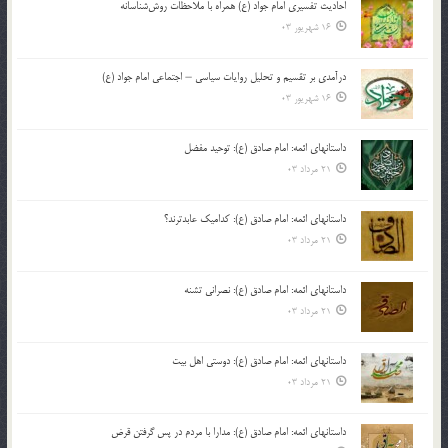
احادیث تفسیری امام جواد (ع) همراه با ملاحظات روش‌شناسانه
16 شهریور 03
درآمدی بر تقسیم و تحلیل روایات سیاسی – اجتماعی امام جواد (ع)
16 شهریور 03
داستانهای ائمه: امام صادق (ع): توحید مفضل
21 مرداد 03
داستانهای ائمه: امام صادق (ع): کدامیک عابدترند؟
21 مرداد 03
داستانهای ائمه: امام صادق (ع): نصرانی تشنه
21 مرداد 03
داستانهای ائمه: امام صادق (ع): دوستی اهل بیت
21 مرداد 03
داستانهای ائمه: امام صادق (ع): مدارا با مردم در پس گرفتن قرض