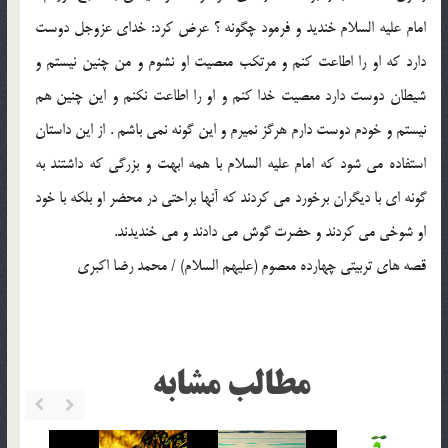
امام عليه السلام خنديد و فرمود چگونه ؟ عرض كرد: خداي عزوجل دوست
دارد كه او را اطاعت كنم و مرتكب معصيت او نشوم و من چنين نيستم و
شيطان دوست دارد معصيت خدا كنم و او را اطاعت نكنم و اين چنين هم
نيستم و خودم دوست دارم هرگز نميرم و اين گونه نمي باشم . از اين داستان
استفاده مي شود كه امام عليه السلام با همه ابهت و بزرگي كه داشتند به
گونه اي با ديگران برخورد مي كردند كه آنها براحتي در محضر او بلكه با خود
او شوخي مي كردند و حضرت گوش مي دادند و مي خنديدند.
قصه هاي تربيتي چهارده معصوم (عليهم السلام) / محمد رضا اکبري
مطالب مشابه