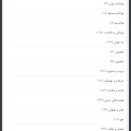
بهداشت روان
(26)
بهداشت محیط
(18)
بودائیسم
(15)
پزشکی و سلامت
(1,980)
پند خوبان
(129)
تحصیل
(62)
تحصیل
(65)
تربیت و مشاوره
(481)
تشرفات و توقیعات
(181)
تغذیه و سلامت
(156)
توصیه های تربیتی
(498)
جوان و نوجوان
(148)
حج
(118)
حجاب و عفاف
(333)