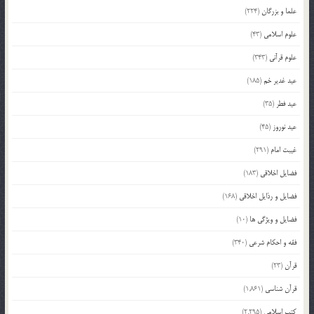
علما و بزرگان
(224)
علوم اسلامی
(43)
علوم قرآنی
(343)
عید غدیر خم
(185)
عید فطر
(35)
عید نوروز
(45)
غیبت امام
(291)
فضایل اخلاقی
(183)
فضایل و رذایل اخلاقی
(168)
فضایل و ویژگی ها
(10)
فقه و احکام شرعی
(340)
قرآن
(23)
قرآن شناسی
(1,861)
کتب اسلامی
(2,295)