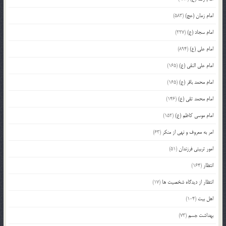
امام زمان (عج)
(583)
امام سجاد (ع)
(227)
امام علی (ع)
(894)
امام علی النقی (ع)
(165)
امام محمد باقر (ع)
(165)
امام محمد تقی (ع)
(146)
امام موسی کاظم (ع)
(152)
امر به معروف و نهی از منکر
(63)
امور تربیتی فرزندان
(51)
انتظار
(164)
انتظار از دیدگاه شخصیت ها
(17)
اهل بیت
(104)
بهداشت جسم
(73)