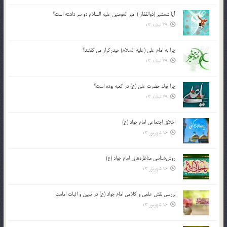
آیا شمشیر (ذوالفقار ) امیر المومنین علیه السلام دو سر داشته است؟
29 اسفند 03
چرا به امام علی (علیه السلام) حیدرکرار می گفتند؟
29 اسفند 03
چرا تولد حضرت علی (ع) در کعبه بوده است؟
29 اسفند 03
اخلاق اجتماعی امام جواد (ع)
16 شهریور 03
روش‌شناسی مناظره‌های امام جواد (ع)
16 شهریور 03
بررسی نقش علمی و کلامی امام جواد (ع) در تبیین و اثبات امامت
16 شهریور 03