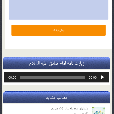
زیارت نامه امام صادق علیه السلام
پخش‌کننده
00:00
00:00
صوت
مطالب مشابه
داستانهای ائمه: امام صادق (ع): حق مادر