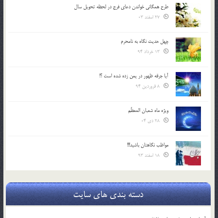
طرح همگانی خواندن دعای فرج در لحظه تحویل سال
27 اسفند 03
چهل حدیث نگاه به نامحرم
13 خرداد 94
آیا جرقه ظهور در یمن زده شده است ؟!
8 فروردین 94
ویژه ماه شعبان المعظّم
28 دی 04
مواظب نگاهتان باشید!!!
18 اسفند 93
دسته بندی های سایت