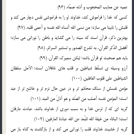
عميه عن معايب المحجوب و أذنه صمّاء. (96)
کسي که خدا را فراموش کند، خداوند او را به فراموشي نفس دچار مي کند و
قلبش را نابينا مي سازد؛ من نسي الله أنساه الله نفسه و أعمي قلبه. (97)
بهترين ذکر، قرآن است که سينه را مي گشايد و باطن را نوراني مي سازد؛
أفضل الذّکر القرآن، به تشرح الصدور و تستنير السرائر. (98)
بايد هم صحبت تو قرآن باشد؛ ليکن سميرک القرآن. (99)
آرزو وسيله ي تسلّط شياطين بر قلب هاي غافلان است؛ الأمل سلطان
الشياطين علي قلوب الغافلين. (100)
مؤمن نفسش از سنگ محکم تر و در عين حال نرم تر و خاشع تر از عبد
است؛ المؤمن نفسه أصلب من الصّلد و هو أذلّ من العبد. (101)
گريه اي که از ترس خدا و به سبب دوري از خداوند باشد، عبادت عارفان
است؛ البکاء من خيفة الله للبُعد عن الله عبادة العارفين. (102)
گريه از خشيت خداوند قلب را نوراني مي کند و از بازگشت به گناه باز مي