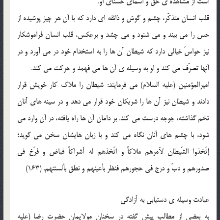
است از مشاهده ي حق و اسماي حسناي او.
قلب انسان متذکّر، چشم و گوش و ذائقه اي دارد که با آن هر چيز پوشيده از
حس را مي بيند و مي شنود و مي چشد و برعکس، قلب انسان فراموشکار
نيز حواسّ خيالي دارد که شيطان آن ها را به استخدام خود در مي آورد و در
آنها تصرّف مي کند و او به وسيله ي آن ها مي فهمد و حرکت مي کند.
اميرالمؤمنين (عليه السلام) مي فرمايند: شيطان را ملاک کار خويش قرار
دادند و شيطان نيز آن ها را شريکان خود قرار مي دهد و در سينه هاي آنان
تخم گذاشته، جوجه درست مي کند. بر دامان آن ها راه يافته، در آن وارد مي
شود، با چشم هاي آنان نگاه مي کند و با زبان هايشان سخن مي گويد؛
إتّخذوا الشّيطان لأمرهم ملاکاً و اتّخذهم له أشراکاً فباض و فرّخ في
صدورهم و دبّ و درج في حجورهم فنظر بأعينهم و نطق بألسنتهم. (163)
عبادت وسيله ي دستيابي به آزادگي
به بعضي از مطالب پيش گفته در سخنان مولايمان حضرت رضا (عليه