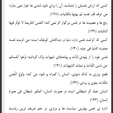
کسي که ارزش نفسش را بشناسد، آن را براي نابود شدني ها خوار نمي سازد؛
من عرف قدر نفسه لم يهنها بالفانيات. (138)
رنج ها و مصيبت ها در نفس بزرگوار اثر نمي کند؛ النفس الکريمة لا تؤثّر فيها
النکبات. (139)
کسي که کرامت نفس دارد، دنيا در ديدگانش کوچک است؛ من کرمت نفسه
صغرت الدّنيا في عينه. (140)
نفس خود را از پليدي لذّات و پيامدهاي شهوات پاک گردانيد؛ نزّهوا أنفسکم
عن دنس اللّذات و تبعات الشهوات. (141)
طمع ورزي به لذائذ دنيوي، انسان را گمراه و نابود مي کند؛ ولوع النّفس
باللّذات يغوي و يردي. (142)
انسان حيله گر شيطاني است در صورت انسان؛ المکور شيطان في صورة
إنسان. (143)
اداره ي نفس بهترين سياست ها و برتري در علم شريف ترين رياست