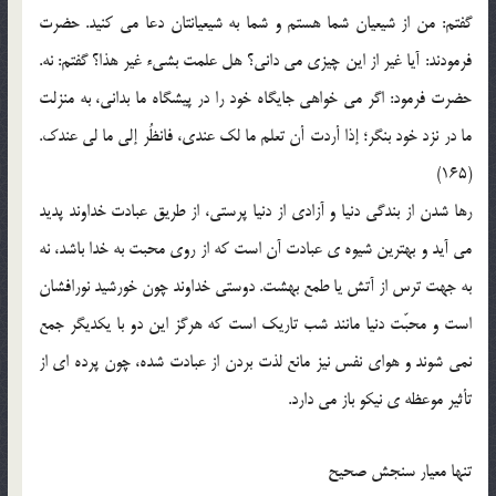
گفتم: من از شيعيان شما هستم و شما به شيعيانتان دعا مي کنيد. حضرت
فرمودند: آيا غير از اين چيزي مي داني؟ هل علمت بشيء غير هذا؟ گفتم: نه.
حضرت فرمود: اگر مي خواهي جايگاه خود را در پيشگاه ما بداني، به منزلت
ما در نزد خود بنگر؛ إذا أردت أن تعلم ما لک عندي، فانظُر إلي ما لي عندک.
(165)
رها شدن از بندگي دنيا و آزادي از دنيا پرستي، از طريق عبادت خداوند پديد
مي آيد و بهترين شيوه ي عبادت آن است که از روي محبت به خدا باشد، نه
به جهت ترس از آتش يا طمع بهشت. دوستي خداوند چون خورشيد نورافشان
است و محبّت دنيا مانند شب تاريک است که هرگز اين دو با يکديگر جمع
نمي شوند و هواي نفس نيز مانع لذت بردن از عبادت شده، چون پرده اي از
تأثير موعظه ي نيکو باز مي دارد.
تنها معيار سنجش صحيح