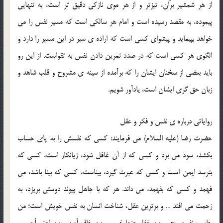
از هر شمشير برّان، تيزتر و از هر موي نازکي دقيق تر است، به تنهايي
پيموده، به مقصد رسيده است و امام هر سالکي است که مسير نفس را مي
خواهد بپيمايد و پيشواي کسي است که اراده ي سير در اين مسير را دارد و
الگوي هر کسي است که در صدد تمرين دادن نفس به تقواست. از اين رو
بايد بعضي از سخنان ايشان را که برآمده از سينه ي مشروح و قلب شاهد و
زبان حق گري ايشان است، يادآور شويم.
رواياتي درباره ي نفس و فکر و عقل
حضرت رضا (عليه السلام) مي فرمايند: کسي که نفسش را به پاي حساب
بکشد، سود مي برد و کسي که از آن غافل شود، زيانکار است، کسي که
بترسد ايمن است و کسي که عبرت گيرد، بيناست، کسي که بينا باشد، مي
فهمد و کسي که بفهمد، مي داند. هر که با جاهل پيوند دوستي بريزد، به
زحمت مي افتد … و برترين عقل، شناخت انسان به نفس خويش است؛ من
حاسب نفسه ربح، و من غفل عنها خسر، و من خاف أمن و من اعتبر أبصر، و