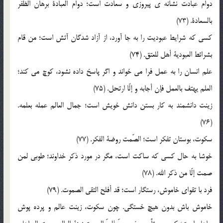
دوام عبادت نشانه ي پيروزي و سعادت است؛ دوام العبادة برهان الظفر
بالسعادة. (73)
کسي که شرايط عبوديت را به جا آورد، از آزاد شدگان آتش است؛ من قام
بشرائط العبودية أهل للعتق. (74)
علم انسان را به عمل فرا مي خواند و اگر پاسخ داده نشود، کوچ مي کند؛
العلم يهتف بالعمل فإن أجابه و إلّا ارتحل. (75)
زينت دانشمند به کار بستن دانش خويش است؛ جمال العالم عمله بعلمه.
(76)
سکوت، بوستان تفکر است؛ الصّمت روضة الفکر. (77)
خوشا به حال کسي که ساکت است، مگر در مورد ذکر خداوند؛ طوبي لمن
صمت إلّا من ذکر الله. (78)
فرد با تقواي خاموش، رستگار است؛ قد أفلح التقي الصموت. (79)
خاموش باش بدون هيچ خستگي. چون سکوت، زينت عالم و پرده پوش