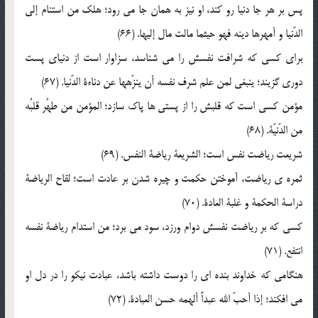
پس بر هر جا دنيا رو کند، او نيز به همان جا مي رود؛ هلک من استنام إلي
الدّنيا و أمهرها دينه فهو حيثما مالت مال إليها. (66)
براي کسي که شرافت نفسش را مي شناسد، سزاوار است از دنياي پست
دوري گزيند؛ ينبغي لمن علم شرف نفسه أن ينزّهها عن دناءة الدّنيا. (67)
مؤمن کسي است که قلبش را از پستي ها پاک سازد؛ المؤمن من طهُر قلبُه
من الدّنيّة. (68)
شريعت رياضت نفس است؛ الشريعة رياضة النفس. (69)
ثمره ي رياضت، آموختن حکمت و چيره شدن بر عادت است؛ لقاح الرياضة
دراسة الحکمة و غلبة العادة. (70)
کسي که بر رياضت نفسش دوام ورزد، سود مي برد؛ من استدام رياضة نفسه
انتفع. (71)
هنگامي که خداوند بنده اي را دوست داشته باشد، عبادت نيکو را در دل او
مي افکند؛ إذا أحبّ الله عبداً ألهمه حسن العبادة. (72)