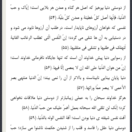
از دوستي دنيا بپرهيز که اصل هر گناه و معدن هر بلايي است؛ إيّاک و حبّ
الدّنيا، فإنّها أصل کلّ خطيئة و معدن کلّ بليّة. (54)
نفسي که خواهان آرزوهاي ناپايدار است، در طلب آن آرزوها نابود مي شود و
در دستيابي به آن ها شقي مي گردد؛ إنّ النّفس الّتي تطلب الرغائب الفانية
لَتهلک في طلبها و تشقي في منقلبها. (55)
از رسوايي دنيا پيش خداوند آن است که تنها جايگاه نافرماني خداوند است؛
إنّ من هوان الدّنيا علي الله إن لا يعصي إلّا فيها. (56)
دنيا پايان بينايي نابيناست و بالاتر از آن را نمي بيند؛ إنّ الدنيا منتهي بصر
الأعمي لا يبصر ممّا ورائها. (57)
هرگز خداوند سبحان را به عملي زيبانبارتر از دوستي دنيا ملاقات نخواهي
کرد؛ إنّک لن تلقي الله سبحانه بعمل أضرّ عليک من حبّ الدّنيا. (58)
آفت نفس شيفته ي دنيا بودن است؛ آفة النفس الوله بالدّنيا. (59)
دوستي دنيا عقل را فاسد و قلب را از شنيدن حکمت ناشنوا مي سازد؛ حبّ