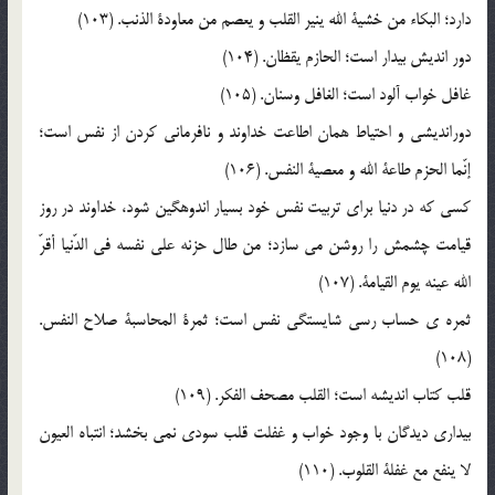
دارد؛ البکاء من خشية الله ينير القلب و يعصم من معاودة الذنب. (103)
دور انديش بيدار است؛ الحازم يقظان. (104)
غافل خواب آلود است؛ الغافل وسنان. (105)
دورانديشي و احتياط همان اطاعت خداوند و نافرماني کردن از نفس است؛
إنّما الحزم طاعة الله و معصية النفس. (106)
کسي که در دنيا براي تربيت نفس خود بسيار اندوهگين شود، خداوند در روز
قيامت چشمش را روشن مي سازد؛ من طال حزنه علي نفسه في الدّنيا أقرّ
الله عينه يوم القيامة. (107)
ثمره ي حساب رسي شايستگي نفس است؛ ثمرة المحاسبة صلاح النفس.
(108)
قلب کتاب انديشه است؛ القلب مصحف الفکر. (109)
بيداري ديدگان با وجود خواب و غفلت قلب سودي نمي بخشد؛ انتباه العيون
لا ينفع مع غفلة القلوب. (110)