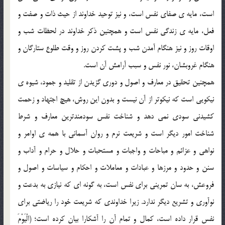
است، مايه ي صفاي نفس است، و نيز توحيد خداوند از حيث ذات و صفت و
فعل، مايه ي زندگي نفس است و همچنين ذکر خداوند در لحظات شب و
اوقات روز و نيز هنگام آمدن شب و پشت کردن روز و وقت طلوع ستارگان و
هنگام غروبشان، نور نفس و سبب آرامش آن است.
همچنين تحقيق در معارف و اصول و دوري گزيدن از تقليد و جمود، شيوه ي
نيکويي است که نيکوتر از آن نيست و بدون اين روش، هيچ اجتهاد و زحمت
کشيدني سودي نمي دهد و شناخت نفس سودمندترين معارف و شرط
شناخت امور ديگر است و شريعت نرم و روان آسماني با همه ي اوامر و
نواهي و عزائم و مباحات و واجبات و مستحبات و حلال و حرام و آداب و
سنن و حدود و مرزها و عبادات و معاملات و احکام و سياسات و اصول و
فروعش، به سان تمريني براي نفس است، به گونه اي که نيازي به بدعت و
نوآوري و تشريع ديگر ندارد. زيرا خداوندي که شريعت خود را رياضتي براي
نفس قرار داده است، کمال و تمام آن را آشکارا بيان کرده است؛ (الْيَوْمَ