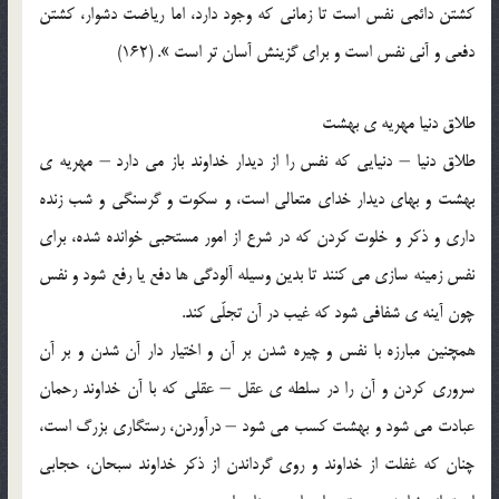
کشتن دائمي نفس است تا زماني که وجود دارد، اما رياضت دشوار، کشتن
دفعي و آني نفس است و براي گزينش آسان تر است ». (162)
طلاق دنيا مهريه ي بهشت
طلاق دنيا – دنيايي که نفس را از ديدار خداوند باز مي دارد – مهريه ي
بهشت و بهاي ديدار خداي متعالي است، و سکوت و گرسنگي و شب زنده
داري و ذکر و خلوت کردن که در شرع از امور مستحبي خوانده شده، براي
نفس زمينه سازي مي کنند تا بدين وسيله آلودگي ها دفع يا رفع شود و نفس
چون آينه ي شفافي شود که غيب در آن تجلّي کند.
همچنين مبارزه با نفس و چيره شدن بر آن و اختيار دار آن شدن و بر آن
سروري کردن و آن را در سلطه ي عقل – عقلي که با آن خداوند رحمان
عبادت مي شود و بهشت کسب مي شود – درآوردن، رستگاري بزرگ است،
چنان که غفلت از خداوند و روي گرداندن از ذکر خداوند سبحان، حجابي