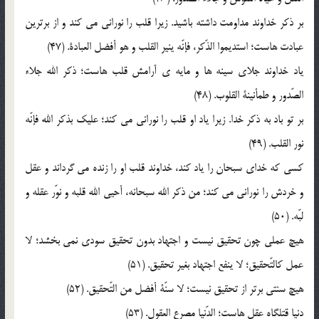
بر ذکر خداوند مداومت داشته باشيد. زيرا قلب را نوراني مي کند و از برترين
عبادت هاست؛ استديموا الذّکر، فإنّه ينير القلب و هو أفضل العبادة. (47)
ياد خداوند جلاي سينه ها و مايه ي آرامش قلب هاست؛ ذکر الله جلاء
الصّدور و طمأنينة القلوب. (48)
بر تو باد به ذکر خدا. زيرا ياد او قلب را نوراني مي کند؛ عليک بذکر الله فإنّه
نور القلب. (49)
کسي که خداي سبحان را ياد کند، خداوند قلب او را زنده مي گرداند و عقل
و خردش را نوراني مي کند؛ من ذکر الله سبحانه، أحيي الله قلبه و نوّر عقله و
لبّه. (50)
هيچ عملي چون تحقيق نيست و اجتهاد بدون تحقيق سودي نمي بخشد؛ لا
عمل کالتّحقيق؛ لا ينفع اجتهاد بغير تحقيق. (51)
هيچ سنتي برتر از تحقيق نيست؛ لا سنّة أفضل من التّحقيق. (52)
دنيا قتلگاه عقل هاست؛ الدّنيا مصرع العقول. (53)