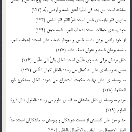
ساخته است؛ من زهد في الدّنيا أعتق نفسه و أرضي ربّه. (122)
بدترين فقر نيازمندي نفس است؛ شرّ الفقر فقر النفس. (123)
خود پسندي حماقت است؛ إعجاب المرء بنفسه حمق. (124)
از خود راضي بودن نشانه نقص و نمودار ضعف عقل است؛ إعجاب المرء
بنفسه برهان نقصه و عنوان ضعف عقله. (125)
عقل نردبان ترقي به سوي علّيّين است؛ العقل رقيٌّ إلي علّيّين. (126)
نفس به وسيله ي عقل به کمال مي رسد؛ بالعقل کمال النّفس. (127)
به وسيله ي عقل نهايت حکمت استخراج مي شود؛ بالعقل يستخرج غور
الحکمة. (128)
مردم به وسيله ي عقل هايشان به قله ي علوم مي رسند؛ بالعقول تنال ذروة
العلوم. (129)
حد و مرز عقل گسستن از نيست شوندگان و پيوستن به ماندگاران است؛ حدّ
العقل الانفصال عن الفاني و الاتّصال بالباقي. (130)