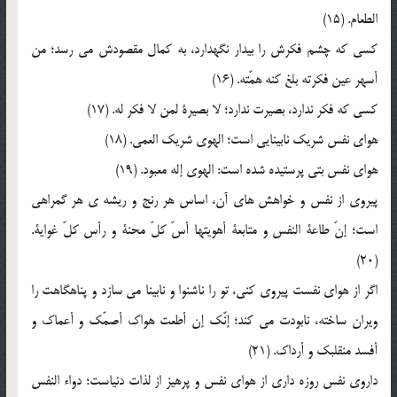
الطعام. (15)
کسي که چشم فکرش را بيدار نگهدارد، به کمال مقصودش مي رسد؛ من
أسهر عين فکرته بلغ کنه همّته. (16)
کسي که فکر ندارد، بصيرت ندارد؛ لا بصيرة لمن لا فکر له. (17)
هواي نفس شريک نابينايي است؛ الهوي شريک العمي. (18)
هواي نفس بتي پرستيده شده است: الهوي إله معبود. (19)
پيروي از نفس و خواهش هاي آن، اساس هر رنج و ريشه ي هر گمراهي
است؛ إنّ طاعة النفس و متابعة أهويتها أسّ کلّ محنة و رأس کلّ غواية.
(20)
اگر از هواي نفست پيروي کني، تو را ناشنوا و نابينا مي سازد و پناهگاهت را
ويران ساخته، نابودت مي کند؛ إنّک إن أطعت هواک أصمّک و أعماک و
أفسد منقلبک و أرداک. (21)
داروي نفس روزه داري از هواي نفس و پرهيز از لذات دنياست؛ دواء النفس