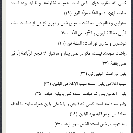
کسي که مغلوب هواي نفس است، همواره شقاوتمند و تا ابد برده است؛
مغلوب الهوي دائم الشّقاء مؤبّد الرق. (29)
استواري و نظام دين مخالفت با هواي نفس و دوري گزيدن از دنياست؛ نظام
الدّين مخالفة الهوي و التّنّزه عن الدّنيا. (30)
هوشياري و بيداري نور است؛ اليقظة نور. (31)
رياضت سودمند نيست، مگر در نفس بيدار و هوشيار؛ لا تنجح الرّياضة إلّا في
نفس يقظة. (32)
يقين نور است؛ اليقين نور. (33)
سبب اخلاص يقين است: سبب الإخلاص اليقين. (34)
يقين را همين بس که عبادت است؛ کفي باليقين عبادة. (35)
چقدر سعادتمند است کسي که قلبش را با خنکي يقين همراه سازد؛ ما أعظم
سعادة من بوشر قلبه ببرد اليقين. (36)
زهد ثمره ي يقين است؛ اليقين يثمر الزهد. (37)