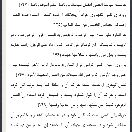
هاست؛ سياسة النفس أفضل سياسة، و رئاسة العلم أشرف رئاسة. (144)
روزه ي نفس نگهداري حواسّ پنجگانه از تمام گناهان است؛ صوم النفس
إمساک الحواس الخمس عن سائر المآثم. (145)
هر اندازه علم انسان بيش تر شود، توجهش به نفسش افزون تر مي شود و در
تربيت و شايستگي آن کوشاتر مي گردد؛ کلّما ازداد علم الرّجل، زادت عنايته
بنفسه و بذل في رياضتها و صلاحها جهده. (146)
بر روي زمين، کسي گرامي تر از انسان فرمانبردار اوامر الاهي نيست؛ ليس
علي وجه الأرض أکرم علي الله سبحانه من النفس المطيعة لأمره. (147)
نفس گوهري ارزشمند است؛ هر که آن را حفظ کند، بلند مرتبه اش کرده
است و هر که آن را خوار شمارد، پست و ضعيفش کرده است؛ إنّ النفس
لجوهرة ثمينة، من صانها رفعها و من ابتذلها وضعها. (148)
دورانديش کسي است که نفس خود را در بندِ حساب کشد و با خشم بر آن
مالکش شود و در صحنه ي جهاد، آن را بکشد؛ إنَّ الحازم من قيّد نفسه