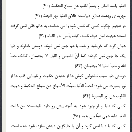
الدنيا يفسد العقل و يصمّ القلب عن سماع الحکمة. (60)
مهريه ي بهشت طلاق دنياست؛ طلاق الدّنيا مهر الجنّة. (61)
در عجبم! چگونه کسي که نفس خود را مي شناسد، به عالم فاني انس گرفته
است؛ عجبت لمن عرف نفسه، کيف يأنس بدار الفناء. (62)
همان گونه که خورشيد و شب با هم جمع نمي شوند، دوستي خداوند و دنيا
يک جا جمع نمي گردند؛ کما أنّ الشمس و الليل لا يجتمعان، کذلک حبّ
الله و حبّ الدنيا لا يجتمعان. (63)
دوستي دنيا سبب ناشنوايي گوش ها از شنيدن حکمت و نابينايي قلب ها از
نور بصيرت مي شود؛ لَحبّ الدّنيا صمّت الأسماع عن سماع الحکمة و عميت
القلوب عن نور البصيرة. (64)
کسي که دنيا بر او چيره شود، به آنچه پيش رو دارد، نابيناست؛ من غلبت
الدنيا عليه عمي عمّا بين يديه. (65)
کسي که با دنيا انس گيرد و آن را جايگزين دينش سازد، نابود شده است.