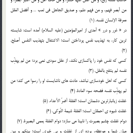
من أبصر فهم، و من فهم علم، و صديق الجاهل في تعب … و أفضل العقل
معرفة الإنسان نفسه. (1)
در « غرر و درر » آمدي از اميرالمؤمنين (عليه السلام) آمده است: شايسته
ترين کار، به تهذيب نفس پرداختن است؛ الاشتغال بتهذيب النفس أصلح.
(2)
کسي که نفس خود را پاکسازي نکند، از عقل سودي نمي برد؛ من لم يهذِّب
نفسه لم ينتفع بالعقل. (3)
کسي که اهل خودسازي نباشد، عادت هاي ناشايست او را رسوا مي کند؛ من
لم يهذِّب نفسه فضحه سوء العادة. (4)
غفلت زيانبارترين دشمنان است؛ الغفلة أضرّ الأعداء. (5)
غفلت شيوه ي احمقان است؛ الغفلة شيمة النّوکي. (6)
دوام غفلت چشم بصيرت را نابينا مي سازد؛ دوام الغفلة يعمي البصيرة. (7)
ميان شما و موعظه، پرده اي از غفلت و بي خبري است؛ بينکم و بين