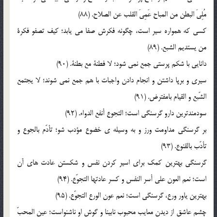
مُلِيَ البطن من المباح عَمِيَ القلب عن الصلاح. (88)
کسي که همواره سير است، چگونه فکرش صفا مي يابد؛ کيف تصفو فکرة
من يستديم الشبع. (89)
دانايي با شکم پرستي جمع نمي شود؛ لا فطنة مع بطنة. (90)
سيري و برپا داشتن و انجام دادن واجبات با هم جمع نمي شوند؛ لا يجتمع
الشّبع و القيام بامفترض. (91)
سودمندترين دارو گرسنگي است؛ التجوع أنفع الدواء. (92)
بر گرسنگي مداومت ورز و به وسيله ي خضوع مؤدب شو؛ تأدّم بالجوع و
تأدّب بالقنوع. (93)
گرسنگي بهترين کمک براي اسير کردن نفس و شکستن عادت هاي آن
است؛ نعم العون علي أسر النفس و کسر عادتها التجوّع. (94)
بهترين ياور ورع، گرسنگي است؛ نعم عون الورع التجوّع. (95)
چشم عاشق از ديدن معايب محبوب نابينا و گوش او ناشنواست؛ عين المحبّ