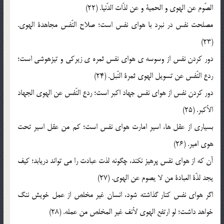
الصّوم عن الهوي و الحمية و عن لذّات الدّنيا. (22)
مصلحت نفس در نبرد با هواي نفس است؛ صلاح النّفس مجاهدة الهوي.
(23)
دور کردن نفس از وسوسه ي هواي نفس ثمره ي زيرکي و تيزهوشي است؛
ردع النّفس عن تسويل الهوي ثمرة النّبل. (24)
دور کردن نفس از هواي نفس جهاد اکبر است؛ ردع النّفس عن الهوي الجهاد
الأکبر. (25)
بسياري از عقل ها، اسير امارت هواي نفس است؛ کم من عقل اسير تحت
هوي امير. (26)
آن که از هواي نفس پرهيز نکند، چگونه لذت عبادت را مي تواند دريابد؛ کيف
يجد لذّة العبادة من لا يصوم عن الهوي. (27)
اگر هواي نفس کنار گذاشته شود، انسان غير مخلص از عمل خويش ننگ
خواهد داشت؛ لو ارتفع الهوي لأنف غير المخلص من عمله. (28)