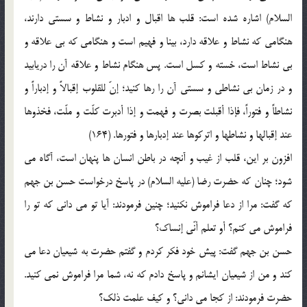
السلام) اشاره شده است: قلب ها اقبال و ادبار و نشاط و سستي دارند،
هنگامي که نشاط و علاقه دارد، بينا و فهيم است و هنگامي که بي علاقه و
بي نشاط است، خسته و کسل است. پس هنگام نشاط و علاقه آن را دريابيد
و در زمان بي نشاطي و سستي آن را رها کنيد؛ إنّ للقلوب إقبالاً و إدباراً و
نشاطاً و فتوراً، فإذا أقبلت بصرت و فهمت و إذا أدبرت کلّت و ملّت، فخذوها
عند إقبالها و نشاطها و اترکوها عند إدبارها و فتورها. (164)
افزون بر اين، قلب از غيب و آنچه در باطن انسان ها پنهان است، آگاه مي
شود؛ چنان که حضرت رضا (عليه السلام) در پاسخ درخواست حسن بن جهم
که گفت: مرا از دعا فراموش نکنيد؛ چنين فرمودند: آيا تو مي داني که تو را
فراموش مي کنم؟ أو تعلم أنّي إنساک؟
حسن بن جهم گفت: پيش خود فکر کردم و گفتم حضرت به شيعيان دعا مي
کند و من از شيعيان ايشانم و پاسخ دادم که نه، شما مرا فراموش نمي کنيد.
حضرت فرمودند: از کجا مي داني؟ و کيف علمت ذلک؟