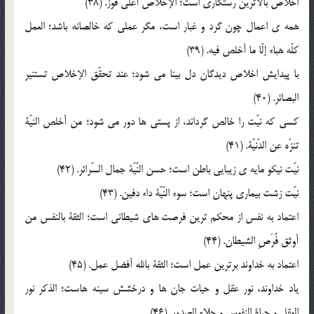
اخلاص بالاترين رستگاري است؛ الإخلاص أعلي فوز. (38)
همه ي اعمال چون گرد و غبار است، مگر عملي که خالصانه باشد؛ العمل
کلّه هباء إلّا ما أخلص فيه. (39)
با پيدايش اخلاص ديدگان دل بينا مي شود؛ عند تحقّق الإخلاص تستنير
البصائر. (40)
کسي که نيّت را خالص گرداند، از پستي ها دور مي شود؛ من أخلص النيّة
تنزّه عن الدّنيّة. (41)
نيّت نيکو مايه ي زيبايي باطن است؛ حسن النّيّة جمال السّرائر. (42)
نيّت زشت بيماري پنهان است؛ سوء النّيّة داء دفين. (43)
اعتماد به نفس از محکم ترين فرصت هاي شيطاني است؛ الثقة بالنفس من
أوثق فُرَصِ الشيطان. (44)
اعتماد به خداوند برترين عمل است؛ الثقة بالله أفضل عمل. (45)
ياد خداوند، نور عقل و حيات جان ها و درخشش سينه هاست؛ الذکر نور
العقل و حياة النفوس و جلاء الصدور. (46)