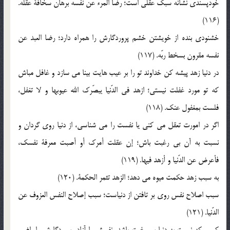
خودپسندي نشانه سبک عقلي است؛ رضا المرء عن نفسه برهان سخافة عقله.
(116)
خشنودي بنده از خويشتن خشم پروردگارش را همراه دارد؛ رضا العبد عن
نفسه مقرون بسخط ربّه. (117)
در دنيا زهد پيشه کن خداوند تو را بر عيب هايت بينا مي سازد و غافل مباش
که تو مورد غفلت نيستي؛ ازهد في الدّنيا يبصّرک الله عيوبها و لا تغفل،
فلست بمغفول عنک. (118)
اگر در امورت تعقل مي کني يا نفست را مي شناسي، از دنيا روي گردان و
نسبت به آن بي رغبت باش؛ إن عقلت أمرک أو أصبت معرفة نفسک،
فأعرض عن الدّنيا و أزهد فيها. (119)
به سبب زهد حکمت ميوه مي دهد؛ الزهد تثمر الحکمة. (120)
سبب اصلاح نفس روي بر تافتن از دنياست؛ سبب إصلاح النفس العزوف عن
الدّنيا. (121)
کسي که نسبت به دنيا بي رغبت باشد، نفسش را آزاد، پروردگارش را راضي