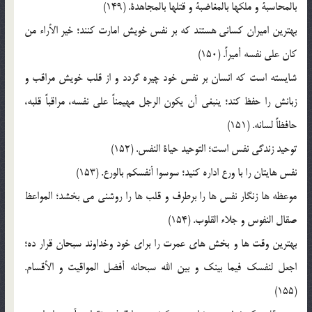
بالمحاسبة و ملکها بالمغاضبة و قتلها بالمجاهدة. (149)
بهترين اميران کساني هستند که بر نفس خويش امارت کنند؛ خير الأراء من
کان علي نفسه أميراً. (150)
شايسته است که انسان بر نفس خود چيره گردد و از قلب خويش مراقب و
زبانش را حفظ کند؛ ينبغي أن يکون الرجل مهيمناً علي نفسه، مراقباً قلبه،
حافظاً لسانه. (151)
توحيد زندگي نفس است؛ التوحيد حياة النفس. (152)
نفس هايتان را با ورع اداره کنيد؛ سوسوا أنفسکم بالورع. (153)
موعظه ها زنگار نفس ها را برطرف و قلب ها را روشني مي بخشد؛ المواعظ
صقال النفوس و جلاء القلوب. (154)
بهترين وقت ها و بخش هاي عمرت را براي خود وخداوند سبحان قرار ده؛
اجعل لنفسک فيما بينک و بين الله سبحانه أفضل المواقيت و الأقسام.
(155)