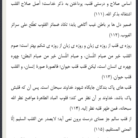
اساس صلاح و درستي قلب، پرداختن به ذکر خداست؛ أصل صلاح القلب
اشتغاله بذکر الله. (111)
ضمير دل ها بر باطن غيب آگاهي يابد؛ تکاد ضمائر القلوب تطّلع علي سرائر
الغيوب. (112)
روزه ي قلب از روزه ي زبان و روزه ي زبان از روزه ي شکم بهتر است؛ صوم
القلب خير من صيام اللّسان، و صيام اللّسان خير من صيام البطن؛ چهره
چهره ي انسان است، ليکن قلب قلب حيوان؛ فالصورة صورة إنسان، و القلب
قلب حيوان. (113)
قلب هاي پاک بندگان جايگاه شهود خداوند سبحان است. پس آن که قلبش
پاک باشد، خداوند بر آن نظر مي کند؛ قلوب العباد الطاهرة مواضع نظر الله
سبحانه، فمن طهر قلبه نظر إليه. (114)
از قلب سالم جز معناي درست برون نمي آيد؛ لايصدر عن القلب السليم إلّا
المعني المستقيم. (115)