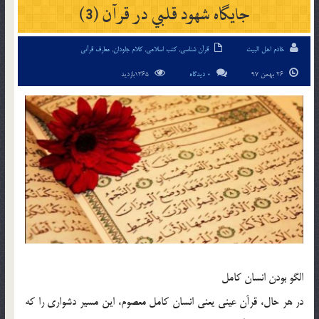
جايگاه شهود قلبي در قرآن (3)
خادم اهل البیت
قرآن شناسی
,
کتب اسلامی
,
کلام جاودان
,
معارف قرآنی
26 بهمن 97
0 دیدگاه
1365بازدید
الگو بودن انسان کامل
در هر حال، قرآن عيني يعني انسان کامل معصوم، اين مسير دشواري را که