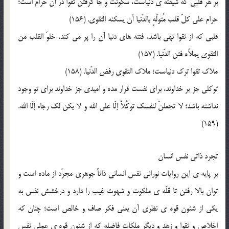
بر هر قلبي که شيفته ي دنياست، سکونت و جا گرفتن تقوا در آن حرام است؛
حرام علي کلّ قلب مُتولّهٍ بالدّنيا أن يسکنه التقوي. (156)
قلبي که از تقوا تهي باشد، فتنه هاي دنيا آن را پر مي کند، خلوّ القلب من
التقوي يملأه فتن الدّنيا. (157)
ملاک تقوا ترک دنياست؛ ملاک التقوي رفض الدّنيا. (158)
توکلي جز بر خداوند، براي نفست قرار مده و اميدي جز خداوند براي تو وجود
نداشته باشد؛ لا تجعلنّ لنفسک توکُّلاً إلّا علي الله و لا يکن لک رجاء إلّا الله.
(159)
تجرد ذاتي نفس انسان
بر پايه ي اين روايات نوراني نفس انساني ذاتاً جوهري مجرّد از ماده است و
توان بالا رفتن تا قلّه ي ملکوت و شهوت غيب را دارد و درخشش نفس به
يکي از شئون قوه ي نظري آن يعني فکر صاف و خالص است؛ چنان که
اخلاص و تقوا و زهد و ديگر ملکات فاضله که از شئون قوه ي عملي نفس