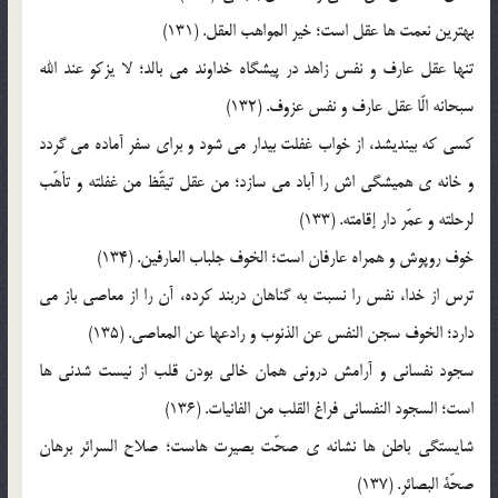
بهترين نعمت ها عقل است؛ خير المواهب العقل. (131)
تنها عقل عارف و نفس زاهد در پيشگاه خداوند مي بالد؛ لا يزکو عند الله
سبحانه الّا عقل عارف و نفس عزوف. (132)
کسي که بينديشد، از خواب غفلت بيدار مي شود و براي سفر آماده مي گردد
و خانه ي هميشگي اش را آباد مي سازد؛ من عقل تيقّظ من غفلته و تأهّب
لرحلته و عمّر دار إقامته. (133)
خوف روپوش و همراه عارفان است؛ الخوف جلباب العارفين. (134)
ترس از خدا، نفس را نسبت به گناهان دربند کرده، آن را از معاصي باز مي
دارد؛ الخوف سجن النفس عن الذنوب و رادعها عن المعاصي. (135)
سجود نفساني و آرامش دروني همان خالي بودن قلب از نيست شدني ها
است؛ السجود النفساني فراغ القلب من الفانيات. (136)
شايستگي باطن ها نشانه ي صحّت بصيرت هاست؛ صلاح السرائر برهان
صحّة البصائر. (137)