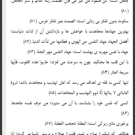
جاهل است؛ کن صموتاً من غير عيّ فإنّ الصمت زينة العالم و ستر الجاهل.
(80)
سکوت بدون تفکر بي زباني است؛ الصمت بغير تفکر خرس. (81)
بهترين جهادها مجاهدت با خواهش ها و بازداشتن آن از لذات دنياست؛
أفضل الجهاد جهاد النفس عن الهوي و فطامها عن لذّات الدنيا. (82)
جهاد با نفس مهريه ي بهشت است؛ جهاد النفس مهر الجنة. (83)
با اين قلب ها بجنگيد. چون به سرعت مي لغزند؛ حاربوا هذه القلوب، فإنّها
سريعة العثار. (84)
تنها کسي به قله ي اهداف مي رسد که اهل تهذيب و مجاهدت باشد؛ ذروة
الغاياتي لا ينالها إلّا ذوو التهذيب و المجاهدات. (85)
کسي که نفس خود را بشناسد، با آن مي ستيزد؛ من عرف نفسه جاهدها.
(86)
پرخوري مانع زيرکي است؛ البطنة تحجب الفطنة. (87)
هنگامي که شکم از مباح پر شود، قلب از صلاح و درستي نابينا مي گردد؛ إذا