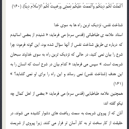
أَكْمَلْتُ لَكُمْ دِينَكُمْ وَأَتْمَمْتُ عَلَيْكُمْ نِعْمَتِي وَرَضِيتُ لَكُمُ الإِسْلاَمَ دِينًا). (160)
شناخت نفس، نزديک ترين راه ها به سوي خدا
استاد علامه ي طباطبائي (قدس سره) مي فرمايد: « شنيدم از بعضي اساتيدم
که درباره ي طريق شناخت نفس از آنها سؤال شده بود، اين گونه فرمود: چرا
شرع را بيان نمي کنيد، در حالي که نزديک ترين راه به سوي خداوند سبحان
شريعت است. » سپس مي فرمايد: « کدام بيان در شرع است که انسان را به
اين هدف (شناخت نفس) نمي رساند و اين راه را براي او نمي گشايد؟ »
(161)
همچنين علامه طباطبايي (قدس سره) مي فرمايد: « بعضي از اهل کمال چه
نيکو گفته اند:
آنان که از پيروي شريعت به سمت رياضت هاي دشوار کشيده مي شوند، در
حقيقت از کار سخت تر به کار آسان تر فرار مي کنند. زيرا پيروي از شريعت