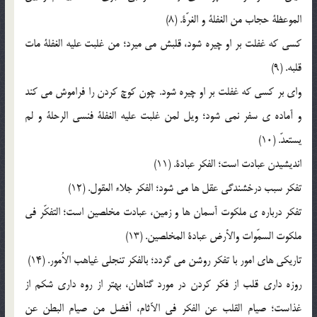
الموعظة حجاب من الغفلة و الغرّة. (8)
کسي که غفلت بر او چيره شود، قلبش مي ميرد؛ من غلبت عليه الغفلة مات
قلبه. (9)
واي بر کسي که غفلت بر او چيره شود. چون کوچ کردن را فراموش مي کند
و آماده ي سفر نمي شود؛ ويل لمن غلبت عليه الغفلة فنسي الرحلة و لم
يستعدّ. (10)
انديشيدن عبادت است؛ الفکر عبادة. (11)
تفکر سبب درخشندگي عقل ها مي شود؛ الفکر جلاء العقول. (12)
تفکر درباره ي ملکوت آسمان ها و زمين، عبادت مخلصين است؛ التفکّر في
ملکوت السمّوات والأرض عبادة المخلصين. (13)
تاريکي هاي امور با تفکر روشن مي گردد؛ بالفکر تنجلي غياهب الاُمور. (14)
روزه داري قلب از فکر کردن در مورد گناهان، بهتر از روه داري شکم از
غذاست؛ صيام القلب عن الفکر في الآثام، أفضل من صيام البطن عن