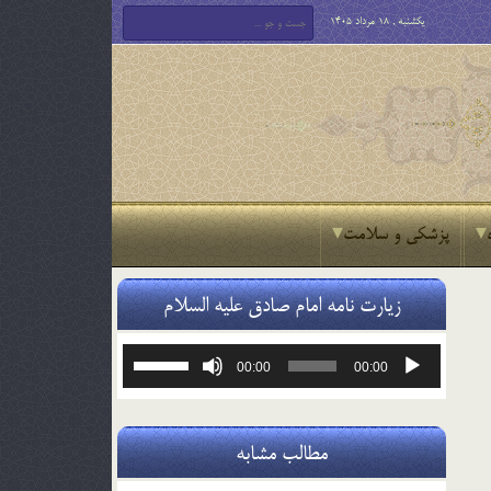
یکشنبه , 18 مرداد 1405
پزشکی و سلامت
زیارت نامه امام صادق علیه السلام
پخش‌کننده
برای
00:00
00:00
صوت
افزایش
یا
کاهش
صدا
مطالب مشابه
از
کلیدهای