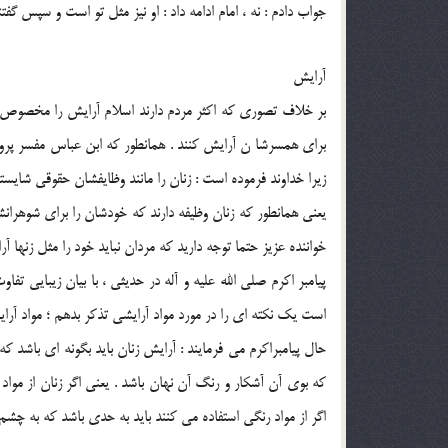
جواب دادم : نه ، امام ادامه داد : او نيز مثل تو است و سپس گ
آرايش
بر خلاف تصوري که اکثر مردم دارند اسلام آرايش را مخصوص ز
براي همسرشا ن آرايش کنند . همانطور که ابن عباس مفسر پر
زيرا خداوند فرموده است : زنان را مانند وظايفشان حقوقي شايسته ا
يعني همانطور که زنان وظيفه دارند که خودشان را براي شوهرانشا
خواننده عزيز حتما توجه داريد که مردان نبايد خود را مثل زنها
پيامبر اکرم صلي الله عليه و آله در حديثي ، با بيان زيبايي تف
است يک نکته اي را در مورد مواد آرايشي تذکر بدهم ؛ مواد آراي
حال پيامبراکرم مي فرمايند : آرايش زنان بايد بگونه اي باشد 
که بوي آن آشکار و رنگ آن نهان باشد . يعني اگر زنان از مواد
اگر از مواد رنگي استفاده مي کنند بايد به حدي باشد که به چشم ن