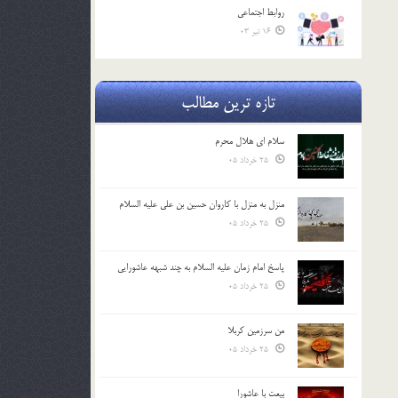
روابط اجتماعي
16 تیر 03
تازه ترین مطالب
سلام ای هلال محرم
25 خرداد 05
منزل به منزل با کاروان حسین بن علی علیه السلام
25 خرداد 05
پاسخ امام زمان علیه السلام به چند شبهه عاشورایی
25 خرداد 05
من سرزمین کربلا
25 خرداد 05
بیعت با عاشورا