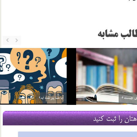
الب مشابه
ان
دعا درمانی (1)
17 مرداد 03
هتان را ثبت کنید