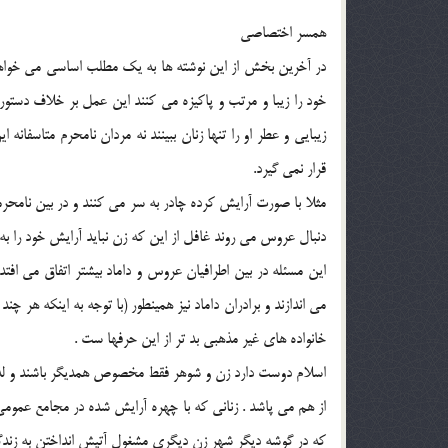
همسر اختصاصي
در آخرين بخش از اين نوشته ها به يک مطلب اساسي مي خواهم 
خود را زيبا و مرتب و پاکيزه مي کنند اين عمل بر خلاف دستور
زيبايي و عطر او را تنها زنان ببينند نه مردان نامحرم متاسفا
قرار نمي گيرد.
مثلا با صورت آرايش کرده چادر به سر مي کنند و در بين نامحر
دنبال عروس مي روند غافل از اين که زن نبايد آرايش خود را به 
اين مسئله در بين اطرافيان عروس و داماد بيشتر اتفاق مي اف
مي اندازند و برادران داماد نيز همينطور (با توجه به اينکه هر
خانواده هاي غير مذهبي بد تر از اين حرفها ست .
اسلام دوست دارد زن و شوهر فقط مخصوص همديگر باشند و لذت ج
از هم مي پاشد . زناني که با چهره آرايش شده در مجامع عمومي 
که در گوشه ديگر شهر زن ديگري مشغول آتيش انداختن به زند