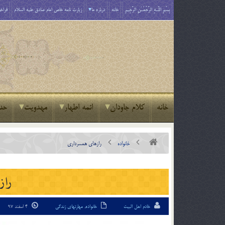
بِسْمِ اللَّـهِ الرَّحْمَـٰنِ الرَّحِيمِ
خانه
درباره ما
زیارت نامه خاص امام صادق علیه السلام
فراخو
خانه
کلام جاودان
ائمه اطهار
مهدویت
حد
خانواده
رازهاي همسرداري
راز
خادم اهل البیت
خانواده
,
مهارتهای زندگی
4 اسفند 97