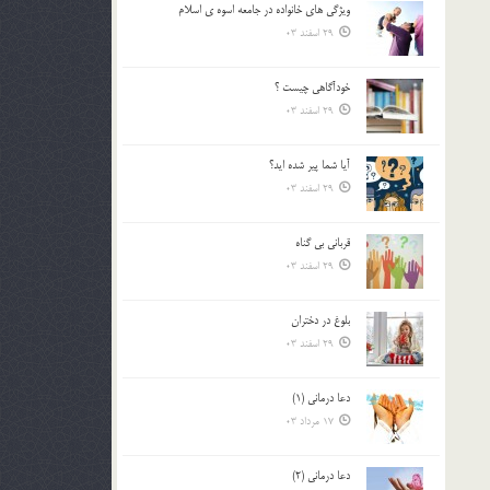
ويژگي هاي خانواده در جامعه اسوه ي اسلام
بالا
29 اسفند 03
و
پایین
استفاده
خودآگاهى چيست ؟
کنید.
29 اسفند 03
آیا شما پیر شده اید؟
29 اسفند 03
قرباني بي گناه
29 اسفند 03
بلوغ در دختران
29 اسفند 03
دعا درمانی (1)
17 مرداد 03
دعا درمانی (2)