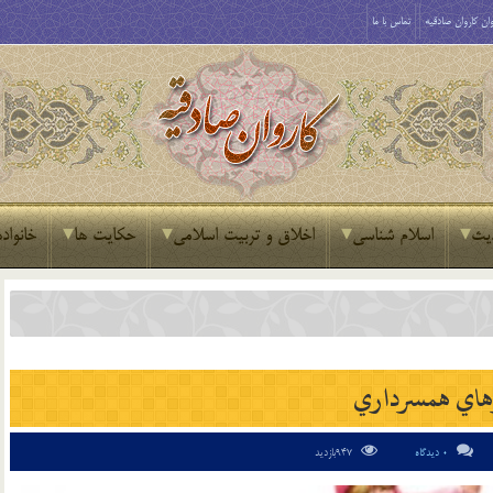
ان کاروان صادقیه
تماس با ما
یث
اسلام شناسی
اخلاق و تربیت اسلامی
حکایت ها
خانواده
هاي همسرداري
0 دیدگاه
947بازدید