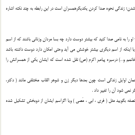
ن شدن؛ زندگي نحوه صدا کردن يکديگرهمسران است در اين رابطه به چند نکته اشاره
او را به نامي صدا کنيد که بيشتر دوست دارد چه بسا مردان وزناني باشند که از اسم
يا اينکه از اسم ديگري بيشتر خوشش مي آيد وحتي امکان دارد دوست داشته باشد
خانمم و…) درسيره پيامبر اکرم (ص) نقل شده است که ايشان يکي از همسرانش را
ان اوايل زندگي است چون بعدها ديگر زن و شوهر القاب مختلفي مانند ( دکتر،
 نمي شود آن را تغيير داد .
 نصفه بگوييد مثل ( فري ، ابي ، مَصي ) ويا اگراسم ايشان از دوبخش تشکيل شده