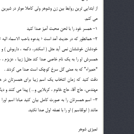
از ابتدايي ترين روابط بين زن وشوهر ولي کاملا موثر در شيري
مي کنم.
1- همسر خود را با لحن محبت آميز صدا کنيد
2- همانطور که در حديث آمد است ‹ يدعوه باحب الاسماء اليه › 
خودشان خوششان نمي آيد مثل ( اسکندر، دکمه ، داريوش ) و 
همسرش او را به يک نام خاصي صدا کند مثل( زيبا ، عزيزم ، 
“حميراء” که به معني گل سرخ کوچک است صدا مي کردند .
دقت کنيد که زمان انتخاب يک اسم زيبا براي همسرتان در هم
مهندس، حاج آقا، حاج خانوم ، کربلايي و… ) پيدا مي کنند و ديگر
3- اسم همسرتان را به صورت کامل بيان کنيد مبادا اسم اورا
مانند ( ابولقاسم ) او را با نصفه اول صدا نکنيد.
تميزي شوهر