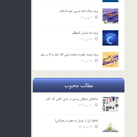
ویژه میلاد امام حسین علیه السلام
2 بهمن 04
ویژه ماه شعبان المعظّم
28 دی 04
ویژه مبعث حضرت محمد صلی الله علیه و اله و سلم
25 دی 04
مطالب محبوب
نمادهای شیطان پرستی در بازی کلش آف کلنز
11 مرداد 94
خاطره ای از توسل به حضرت زهرا(س)
23 خرداد 94