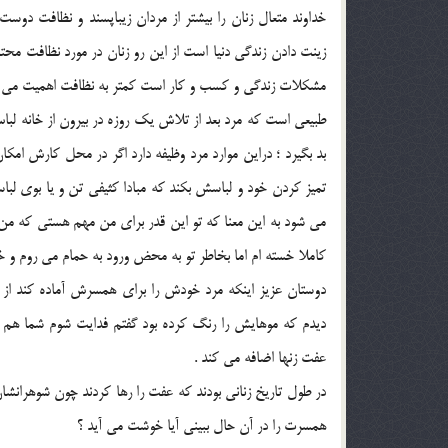
خداوند متعال زنان را بيشتر از مردان زيباپسند و نظافت د
زينت دادن زندگي دنيا است از اين رو زنان در مورد نظافت محتا
مشکلات زندگي و کسب و کار است کمتر به نظافت اهميت مي دهن
طبيعي است که مرد بعد از تلاش يک روزه در بيرون از خانه لبا
بد بگيرد ؛ دراين موارد مرد وظيفه دارد اگر در محل کارش امک
تميز کردن خود و لباسش بکند که مبادا کثيفي تن و يا بوي 
مي شود به اين معنا که تو اين قدر براي من مهم هستي که من به 
کاملا خسته ام اما بخاطر تو به محض ورود به حمام مي روم و خود
دوستان عزيز اينکه مرد خودش را براي همسرش آماده کند ا
ديدم که موهايش را رنگ کرده بود گفتم فدايت شوم شما هم م
عفت زنها اضافه مي کند .
در طول تاريخ زناني بودند که عفت را رها کردند چون شوهرانش
همسرت را در آن حال ببيني آيا خوشت مي آيد ؟