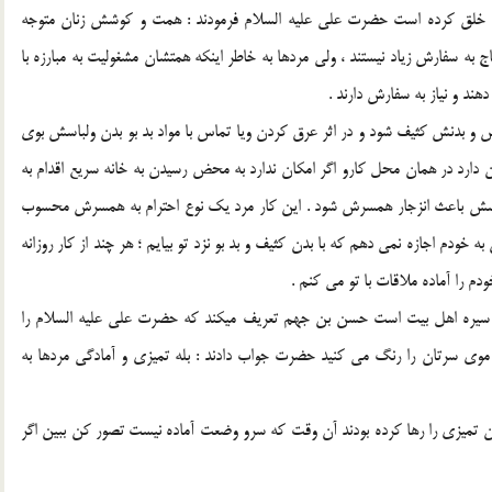
وست خلق کرده است حضرت علي عليه السلام فرمودند : همت و کوشش زنان متوجه
ج به سفارش زياد نيستند ، ولي مردها به خاطر اينکه همتشان مشغوليت به مبارزه با
د و نياز به سفارش دارند .
س و بدنش کثيف شود و در اثر عرق کردن ويا تماس با مواد بد بو بدن ولباسش بوي
ان دارد در همان محل کارو اگر امکان ندارد به محض رسيدن به خانه سريع اقدام به
لباسش باعث انزجار همسرش شود . اين کار مرد يک نوع احترام به همسرش محسوب
خودم اجازه نمي دهم که با بدن کثيف و بد بو نزد تو بيايم ؛ هر چند از کار روزانه
م را آماده ملاقات با تو مي کنم .
ز سيره اهل بيت است حسن بن جهم تعريف ميکند که حضرت علي عليه السلام را
وي سرتان را رنگ مي کنيد حضرت جواب دادند : بله تميزي و آمادگي مردها به
ان تميزي را رها کرده بودند آن وقت که سرو وضعت آماده نيست تصور کن ببين اگر