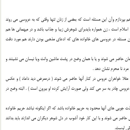
بپردازم وآن اين مسئله است که بعضي از زنان تنها وقتي که به عروسي مي روند
 اسلام است ، زن همواره بايدبراي شوهرش زيبا و جذاب باشد و در ميهماني ها هم
نه اين مسئله در عروسي هاي خانواده هاي که ادعاي مذهبي بودن دارند هم مورد دقت
مان حاضر مي شوند و يا با همان وضع در پشت ماشين وانت ويا نيسان مي نشينند و
مرد نا محرم نشان دهد .
تد مثلا خواهران عروس در کنار آنها حاضر مي شوند ( درمعرض ديد داماد ) و عکس
 چند عروس چادر به سر مي کند ولي صورت آرايش کرده او بيرون است ) . البته وضع در
ويي هاي آنها محدود به حريم خانواده باشد که اگر اينگونه نباشد حريم خانواده
حاضر مي شوند و با اين کار خود آشوب در دل شوهر ديگران مي اندازند بايد بدانند
گي اوست.