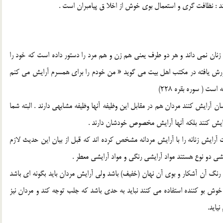
فتند : نظافت گري و استعمال بوي خوش از اخلا ق پيامبران است .
نان نمي داند و هر دو طرف يعني هم زن و هم مرد را دستور داده است که خود را
ورش يافته در مکتب اهل بيت مي گويد « من خودم را براي همسرم آرايش مي کنم
ست ( سوره بقره 228)
ن آرايش کنند مردان هم در مقابل اين وظيفه آنها وظيفه مشابهي دارند . البته شما
 آرايش کنند بلکه آنها آرايش مخصوص خودشان دارند .
اوت آرايش زنانه را با آرايش مردانه مشخص کرده اند که قبل از بيان اين حديث لازم
شي دو نوع هستند مواد آرايشي رنگي و مواد آرايشي معطر .
که رنگ آن آشکار و بوي آن نهان (خفيف) باشد ولي آرايش مردان بايد بگونه اي باشد
 خوش بو کننده استفاده مي کنند نبايد به حدي باشد که جلب توجه کند و مردان نيز
يايد.