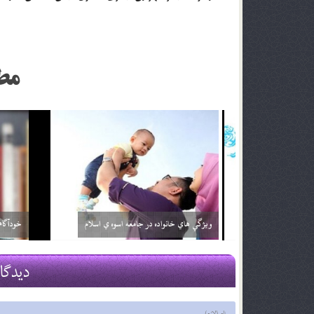
مط
قرباني بي گناه
بلوغ در دختر
29 اسفند 03
29 اسفند 03
دیدگا