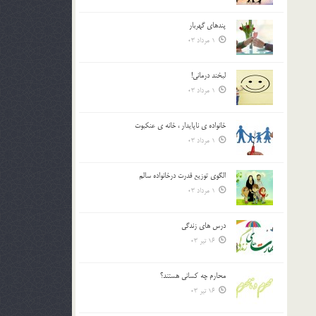
پندهاي گهربار
1 مرداد 03
لبخند درمانى!
1 مرداد 03
خانواده ي ناپايدار ، خانه ي عنکبوت
1 مرداد 03
الگوي توزيع قدرت درخانواده سالم
1 مرداد 03
درس هاي زندگي
16 تیر 03
محارم چه کساني هستند؟
16 تیر 03