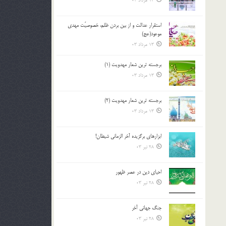
13 مرداد 03
استقرار عدالت و از بين بردن ظلم، خصوصيّت مهدي
موعود(عج)
13 مرداد 03
برجسته ترين شعار مهدويت (1)
13 مرداد 03
برجسته ترين شعار مهدويت (2)
13 مرداد 03
ابزارهاي برگزيده آخر الزماني شيطان!
28 تیر 03
احياي دين در عصر ظهور
28 تیر 03
جنگ جهاني آخر
28 تیر 03