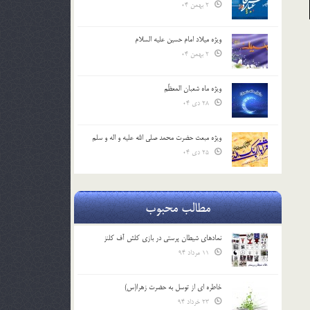
2 بهمن 04
ویژه میلاد امام حسین علیه السلام
2 بهمن 04
ویژه ماه شعبان المعظّم
28 دی 04
ویژه مبعث حضرت محمد صلی الله علیه و اله و سلم
25 دی 04
مطالب محبوب
نمادهای شیطان پرستی در بازی کلش آف کلنز
11 مرداد 94
خاطره ای از توسل به حضرت زهرا(س)
23 خرداد 94