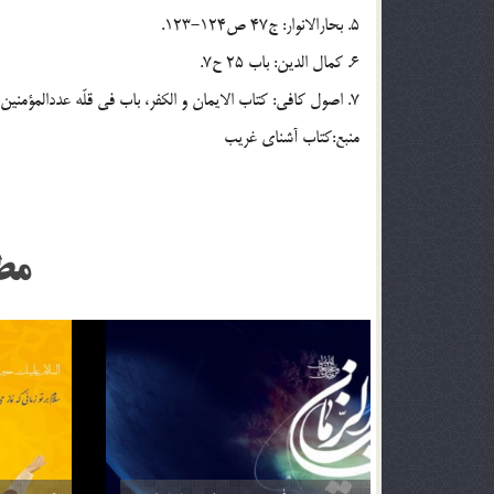
5. بحارالانوار: ج47 ص124-123.
6. کمال الدين: باب 25 ح7.
7. اصول کافي: کتاب الايمان و الکفر، باب في قلّه عددالمؤمنين، ح2.
منبع:کتاب آشناي غريب
مط