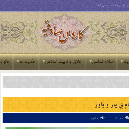
ان کاروان صادقیه
تماس با ما
یث
اسلام شناسی
اخلاق و تربیت اسلامی
حکایت ها
خانواده
م بي يار و ياور
0 دیدگاه
948بازدید