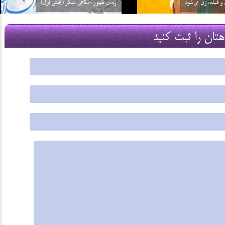
ست یعنی چه؟
مشخصات عصر ظهور در نهج البلاغه
22 شهریور 03
هتان را ثبت کنید