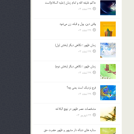
حاکم خليفه الله و امام زمان (علیه السلام)است
بالا
29 اسفند 03
و
پایین
استفاده
وقتی دین، پول و قبله، زن می‌شود
کنید.
29 اسفند 03
زمان ظهور ؛ نگاهی دیگر (بخش اول)
29 اسفند 03
زمان ظهور ؛ نگاهی دیگر (بخش دوم)
29 اسفند 03
فرج نزدیک است یعنی چه؟
29 اسفند 03
مشخصات عصر ظهور در نهج البلاغه
22 شهریور 03
ستاره های دنباله دار مشهور و ظهور حضرت حق