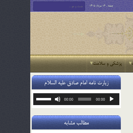
جمعه , 16 مرداد 1405
پزشکی و سلامت
زیارت نامه امام صادق علیه السلام
پخش‌کننده
برای
00:00
00:00
صوت
افزایش
یا
کاهش
صدا
مطالب مشابه
از
کلیدهای