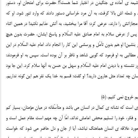
شيعه ي آماده ي جنگيدن در اختيار شما هست؟! حضرت براي امتحان او، دستور
د و شعله اش بالا گرفت، به آن مرد خراساني دستور دادند که وارد تنور شود. او که
مجازاتش را دارند، عرض کرد: آقا مرا ببخشيد، به آتش عذابم نکنيد! در همين اثناء
پس از عرض سلام به امام صادق عليه السّلام و پاسخ ايشان، حضرت بدون هيچ
بنشين! او هم بدون تأمّل و پرسشي اين کار را انجام داد. امام عليه السّلام در اين
مطالبي به او فرمود که گويي شاهد و ناظر بر آن بوده است. سپس به او فرمودند:
نور نشسته و با ديدن امام عليه السّلام و سهل بن حسن به آنها سلام کرد. اين جا بود
ان چه تعداد مثل هارون داريد؟ او گفت: قسم به خدا يک نفر هم اين گونه نداريم.
م خروج نمي کنيم. (5)
است که نشانه ي کمال در انسان مي باشد و متأسّفانه در ميان مؤمنان، بسيار کم
ور و فکر، خود را تسليم محض امامش نداند، امّا آن چه مهم است مقام عمل است و
ي مورد علاقه ي انسان هماهنگ نباشد، آيا از جان و دل حاضر مي شود که خواست