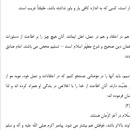
است، کسي که به اندازه کافي يار و ياور نداشته باشد، حقيقتاً غريب است.
هم در اعتقاد و هم در عمل، اهل ايمانند. آنان هيچ چيز را بر اطاعت از دستورات
 همان دين صحيح و شرع مطهّر اسلام است – تسليم محض مي باشند. امام صادق
ند:
ناسيم، بايد آنها را در مؤمناني جستجو کنيم که در اعتقادات و عمل خود، موبه مو از
 جدّيّت دارند. آنان اطاعت از خدا را با اخلاص در بندگي او همراه کرده اند و لذا
ان فرموده اند:
ّلام در آخر الزّمان هستند.
الاتر باشد، خوفش هم بيشتر مي شود. پيامبر اکرم صلي اللّه عليه و آله و سلم