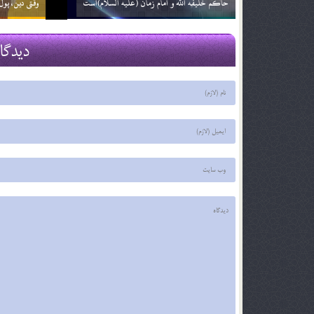
زمان ظهور ؛ نگاهی دیگر (بخش دوم)
فرج نزدیک ا
29 اسفند 03
29 اسفند 03
دیدگا