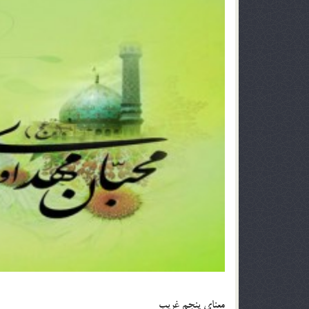
معناي پنجم غريب