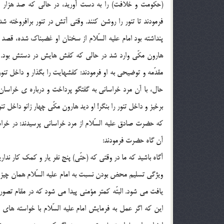
(حکومت و خلافت) را به دست آوريد، در حالي که صد هزار 
فرمودند تا تنور را روشن کنند. وقتي آتش در تنور برافروخته ش
پنداشته بود امام عليه السّلام از سخنان او غضبناک شده، قصد 
هارون مکّي وارد شد در حالي که کفش هايش در دستش بود. 
مقدّمه و توضيحي به او فرمودند: کفشهايت را بگذار و داخل تنور 
حال، با آن مرد خراساني به گفتگو پرداخت و درباره ي خراسان 
برخيز و داخل تنور را بنگر! او ديد هارون مکّي چهار زانو داخل ت
که حضرت صادق عليه السّلام از مرد خراساني پرسيدند: در خراس
آن گاه حضرت فرمودند:
آگاه باشيد که ما در وقتي که (حتّي) پنج نفر يار و کمک کار نداري
ويژگي تسليم محض بودن نسبت به امام عليه السّلام همان چيزي 
يافت مي شود. البتّه کمتر مؤمني پيدا مي شود که در مقام تص
اين که اگر عمل به فرمايش امام عليه السّلام با خواسته ها