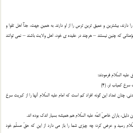
 دارند، بيشترين و عميق ترين ترس را از او دارند. به همين جهت، جدّاً اهل تقوا و
مناني که چنين نيستند – هرچند در عقيده ي خود، اهل ولايت باشند – نمي توانند
عليه السّلام فرمودند:
سرخ کمياب تر. (4)
 چنان تعداد اين گونه افراد کم است که امام عليه السّلام آنها را از کبريت سرخ
يل، ياران خاصّ ائمّه عليه السّلام هم هميشه بسيار اندک بوده اند.
م رسيد و عرض کرد: چه چيزي شما را باز مي دارد از اين که حقّ مسلّم خود