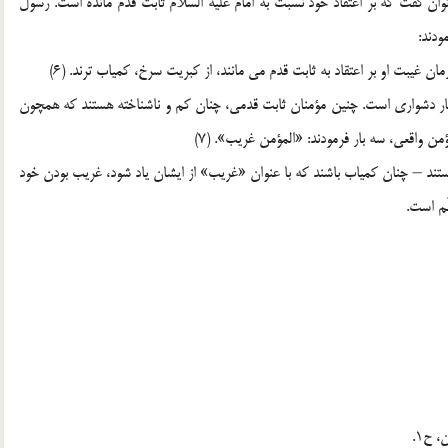
ن گفت که بر اعتقاد خود نسبت به امام عليه السّلام ثابت قدم مانده است. رسول
ودند:
ن غيبت او بر اعتقاد به ثابت قدم مي مانند، از کبريت سرخ، کمياب ترند. (6)
بسيار دشواري است. چنين مؤمنان ثابت قدمي، چنان کم و ناشناخته هستند که همچون
ن واقعي، سه بار فرمودند: «المؤمن غريب». (7)
ستند – چنان کمياب باشند که با عنوان «غريب» از ايشان ياد شود، غريب بودن خود
ّم است.