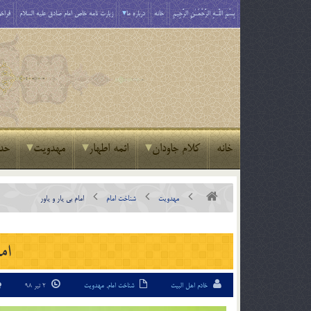
بِسْمِ اللَّـهِ الرَّحْمَـٰنِ الرَّحِيمِ
خانه
درباره ما
زیارت نامه خاص امام صادق علیه السلام
فراخو
خانه
کلام جاودان
ائمه اطهار
مهدویت
حد
مهدویت
شناخت امام
امام بي يار و ياور
اما
خادم اهل البیت
شناخت امام
,
مهدویت
2 تیر 98