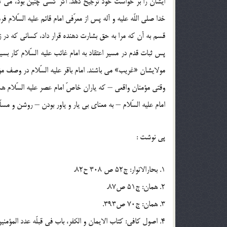
ايشان را بر خواست خود ترجيح دهد. اگر کسي چنين بود، مي توا
خدا صلي اللّه عليه و آله پس از معرّفي امام قائم عليه السّلام فرم
قسم به آن که مرا به حق بشارت دهنده قرار داد، کساني که در زما
پس ثبات قدم در مسير اعتقاد به امام غائب عليه السّلام کار 
مولايشان «غريب» مي باشند. امام باقر عليه السّلام در وصف مؤم
وقتي مؤمنان واقعي – که ياران خاصّ امام عصر عليه السّلام ه
امام عليه السّلام – به معناي بي يار و ياور بودن – روشن و مسل
پي نوشت :
1. بحارالانوار: ج52 ص 308 ح82.
2. همان: ج51 ص87.
3. همان: ج70 ص393.
4. اصول کافي: کتاب الايمان و الکفر، باب في قبلّه عدد المؤمنين، ح1.