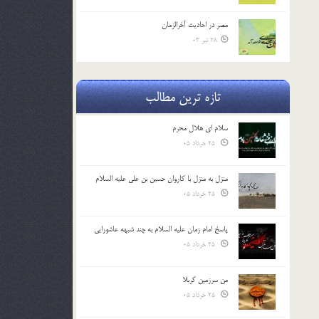
مصر در احادیث آخرالزمان
28 تیر 03
تازه ترین مطالب
سلام ای هلال محرم
25 خرداد 05
منزل به منزل با کاروان حسین بن علی علیه السلام
25 خرداد 05
پاسخ امام زمان علیه السلام به چند شبهه عاشورایی
25 خرداد 05
من سرزمین کربلا
25 خرداد 05