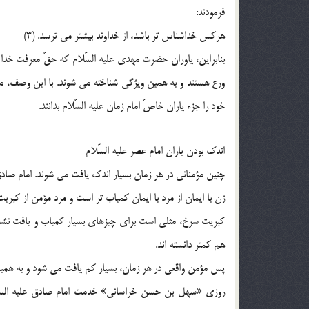
فرمودند:
هرکس خداشناس تر باشد، از خداوند بيشتر مي ترسد. (3)
بنابراين، ياوران حضرت مهدي عليه السّلام که حقّ معرفت خدا را
ورع هستند و به همين ويژگي شناخته مي شوند. با اين وصف، مؤ
خود را جزء ياران خاصّ امام زمان عليه السّلام بدانند.
اندک بودن ياران امام عصر عليه السّلام
چنين مؤمناني در هر زمان بسيار اندک يافت مي شوند. امام صادق 
زن با ايمان از مرد با ايمان کمياب تر است و مرد مؤمن از کبريت 
کبريت سرخ، مثلي است براي چيزهاي بسيار کمياب و يافت نشدني.
هم کمتر دانسته اند.
پس مؤمن واقعي در هر زمان، بسيار کم يافت مي شود و به همين دل
روزي «سهل بن حسن خراساني» خدمت امام صادق عليه السّلا