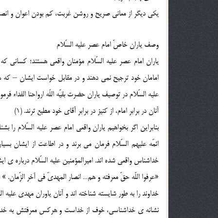
يکي ديگر از معاني صريح و روشن غربت، کم بودن اعوان و انصار 
وصف ياران خاصّ امام عصر عليه السّلام
ياران امام عصر عليه السّلام مؤمنان واقعي هستند؛ کساني که 
امامان خود ترجيح نمي دهند و در مقابل خواست ايشان – که
عليه السّلام در توصيف ياران حضرت بقيّه اللّه ارواحنا الفداء فرمود
آنان در برابر امام، از کنيز در برابر آقاي خود مطيع ترند. (1)
بنابراين اگر بخواهيم ياران واقعي امام عصر عليه السّلام را بش
ائمّه عليهم السّلام فرمان مي برند و در اطاعت از ايشان بسيار
خداشناس واقعي شده اند. اميرالمؤمنين عليه السّلام درباره ي ايش
«عرفوا اللّه حقّ معرفته و هم… انصار المهديّ في آخر الزّمان. » (2)
خداوند را به طور شايسته شناخته اند و آنان ياوران مهدي عليه الس
نشانه ي خداشناسي، خوف از خداست و هرکس معرفتش به خداوند ب