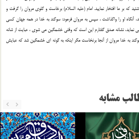
تيد كه بر ما افتخار نماييد. امام (عليه السلام) برخاست و گلوي مروان را گرفت و
، آنگاه او را واگذاشت ، سپس به مروان فرمود: سوگند به خدا در همه جهان كسي
ني نمايد، نشانه صدق گفتارم اين است كه وقتي خشمگين مي شوي ، عبايت از شانه
 سوگند به خدا مروان از آنجا برنخاست مگر اينكه به گونه اي خشمگين شد كه عبايش
الب مشابه