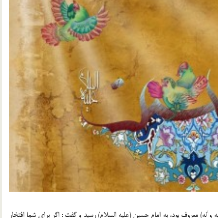
 وآله) معروف بود، به امام حسين (عليه السلام) رسيد و گفت : اگر براي شما افتخار