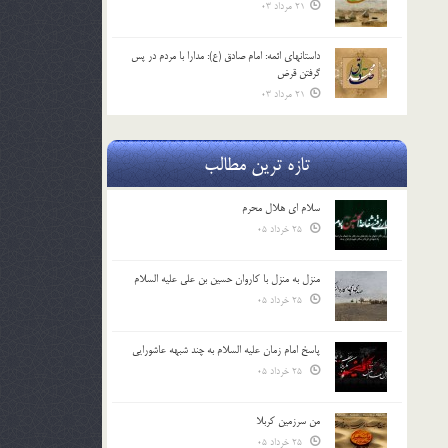
21 مرداد 03
داستانهای ائمه: امام صادق (ع): مدارا با مردم در پس
گرفتن قرض
21 مرداد 03
تازه ترین مطالب
سلام ای هلال محرم
25 خرداد 05
منزل به منزل با کاروان حسین بن علی علیه السلام
25 خرداد 05
پاسخ امام زمان علیه السلام به چند شبهه عاشورایی
25 خرداد 05
من سرزمین کربلا
25 خرداد 05