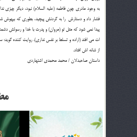
به وجود مادري چون فاطمه (عليه السلام) نبود، ديگر چيزي نداش
فشار داد و دستارش ‍ را به گردنش پيچيد، بطوري كه بيهوش شد
پيدا نمي شود كه مثل تو (مروان) و پدرت با خدا و رسولش دشم
ات مي افتد (اراده و تسلط بر نفس نداري). روايت كننده گويد:
از شانه اش افتاد.
داستان صاحبدلان / محمد محمدي اشتهاردي
مط