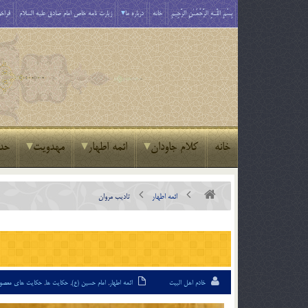
بِسْمِ اللَّـهِ الرَّحْمَـٰنِ الرَّحِيمِ
خانه
درباره ما
زیارت نامه خاص امام صادق علیه السلام
فراخو
خانه
کلام جاودان
ائمه اطهار
مهدویت
حد
ائمه اطهار
تاديب مروان
خادم اهل البیت
ائمه اطهار
,
امام حسین (ع)
,
حکایت ها
,
حکایت های معصو