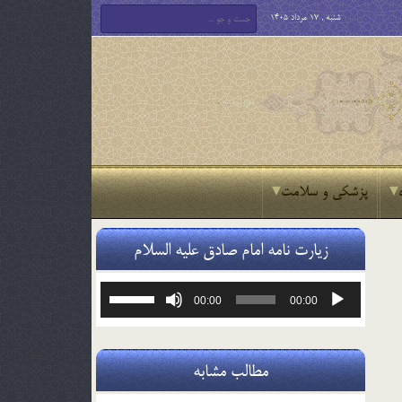
شنبه , 17 مرداد 1405
پزشکی و سلامت
زیارت نامه امام صادق علیه السلام
پخش‌کننده
برای
00:00
00:00
صوت
افزایش
یا
کاهش
صدا
مطالب مشابه
از
کلیدهای