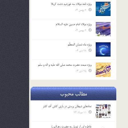
ویژه نامه میلاد سه خورشید دشت کربلا
2 بهمن 04
ویژه میلاد امام حسین علیه السلام
2 بهمن 04
ویژه ماه شعبان المعظّم
28 دی 04
ویژه مبعث حضرت محمد صلی الله علیه و اله و سلم
25 دی 04
مطالب محبوب
نمادهای شیطان پرستی در بازی کلش آف کلنز
11 مرداد 94
خاطره ای از توسل به حضرت زهرا(س)