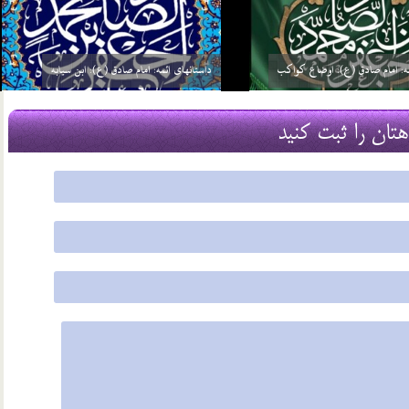
چرا امام علی (ع) نسبت به همه انبیاء غیر از خاتم
ئمه: امام صادق (ع): گره گشائی
انبیاء (ص) برتری دارد؟
29 اسفند 03
هتان را ثبت کنید