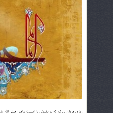
روزي مروان ناپاك كه در دشمني با اهلبيت پيامبر (صلي الله عليه