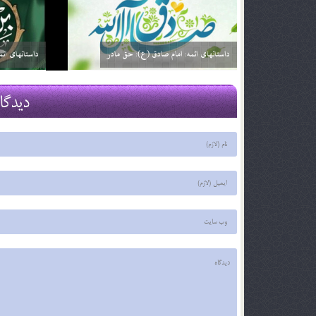
داستانهای ائمه: امام صادق (ع): خیارفروش
داستان های ا
29 اسفند 03
29 اسفند 03
دیدگا