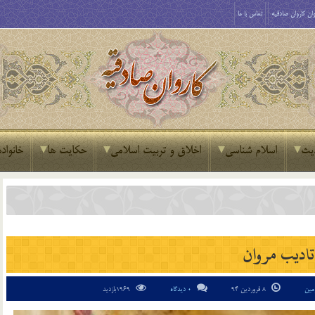
ان کاروان صادقیه
تماس با ما
یث
اسلام شناسی
اخلاق و تربیت اسلامی
حکایت ها
خانواده
تاديب مروان
مین
8 فروردین 94
0 دیدگاه
1969بازدید