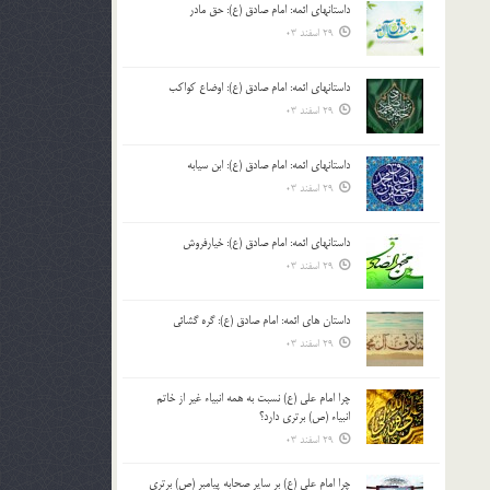
داستانهای ائمه: امام صادق (ع): حق مادر
بالا
29 اسفند 03
و
پایین
استفاده
داستانهای ائمه: امام صادق (ع): اوضاع کواکب
کنید.
29 اسفند 03
داستانهای ائمه: امام صادق (ع): ابن سیابه
29 اسفند 03
داستانهای ائمه: امام صادق (ع): خیارفروش
29 اسفند 03
داستان های ائمه: امام صادق (ع): گره گشائی
29 اسفند 03
چرا امام علی (ع) نسبت به همه انبیاء غیر از خاتم
انبیاء (ص) برتری دارد؟
29 اسفند 03
چرا امام علی (ع) بر سایر صحابه پیامبر (ص) برتری