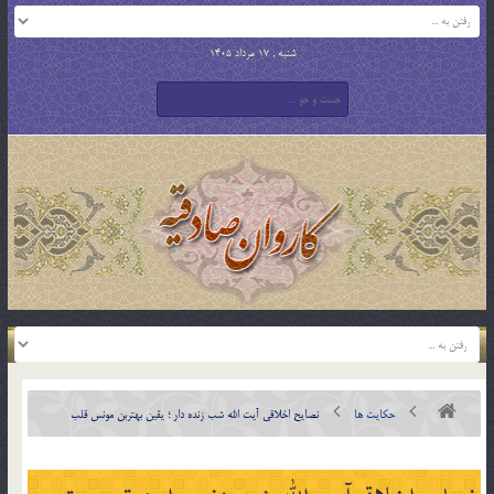
شنبه , 17 مرداد 1405
حکایت ها
نصایح اخلاقی آیت الله شب زنده دار ؛ یقین بهتربن مونس قلب