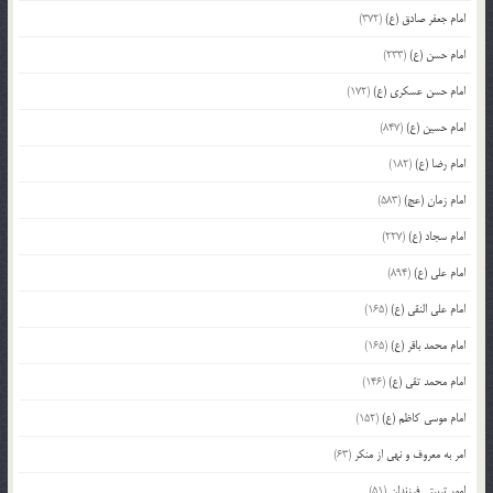
امام جعفر صادق (ع)
(372)
امام حسن (ع)
(233)
امام حسن عسکری (ع)
(172)
امام حسین (ع)
(847)
امام رضا (ع)
(182)
امام زمان (عج)
(583)
امام سجاد (ع)
(227)
امام علی (ع)
(894)
امام علی النقی (ع)
(165)
امام محمد باقر (ع)
(165)
امام محمد تقی (ع)
(146)
امام موسی کاظم (ع)
(152)
امر به معروف و نهی از منکر
(63)
امور تربیتی فرزندان
(51)