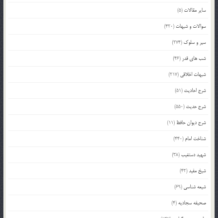
سایر مقالات
(5)
سوالات و شبهات
(420)
سیر و سلوک
(274)
شب های قدر
(46)
شبهات اخلاقی
(217)
شرح احادیث
(51)
شرح حدیث
(550)
شرح دیوان حافظ
(11)
شناخت امام
(440)
شهید دستغیب
(38)
شیخ مفید
(42)
شیعه شناسی
(69)
صحیفه سجادیه
(4)