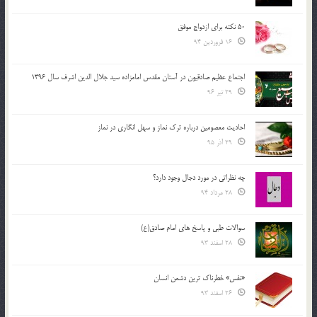
50 نکته برای ازدواج موفق
16 فروردین 94
اجتماع عظیم صادقیون در آستان مقدس امامزاده سید جلال الدین اشرف سال 1396
29 تیر 96
احادیث معصومین درباره ترک نماز و سهل انگاری در نماز
29 آذر 95
چه نظراتی در مورد دجال وجود دارد؟
28 مرداد 94
سوالات طبی و پاسخ های امام صادق(ع)
28 اسفند 93
«نفس» خطرناک ترین دشمن انسان
26 اسفند 93