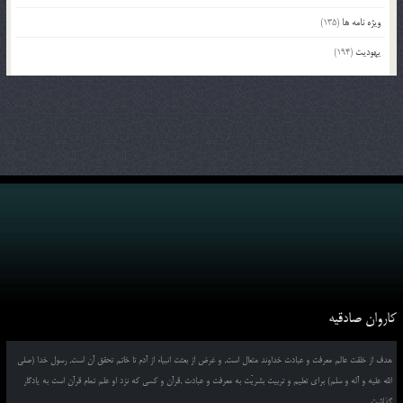
ویژه نامه ها
(135)
یهودیت
(194)
کاروان صادقیه
هدف از خلقت عالم معرفت و عبادت خداوند متعال است, و غرض از بعثت انبیاء از آدم تا خاتم تحقق آن است, رسول خدا (صلی
الله علیه و آله و سلم) برای تعلیم و تربیت بشریّت به معرفت و عبادت ,قرآن و کسی که نزد او علم تمام قرآن است به یادگار
گذاشت.