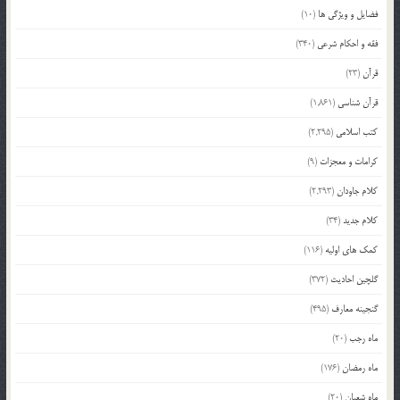
فضایل و ویژگی ها
(10)
فقه و احکام شرعی
(340)
قرآن
(23)
قرآن شناسی
(1,861)
کتب اسلامی
(2,295)
کرامات و معجزات
(9)
کلام جاودان
(2,293)
کلام جدید
(34)
کمک های اولیه
(116)
گلچین احادیث
(372)
گنجینه معارف
(495)
ماه رجب
(20)
ماه رمضان
(176)
ماه شعبان
(20)