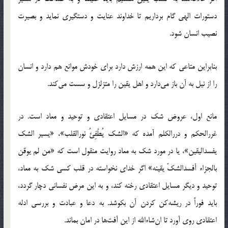
دستورات الهی گام برداریم تا خداوند عنایت و دستگیری نماید و بصیرت
نصیب انسان شود.
بنابراین متاعی که این همه ارزش دارد برای خودش موانع هم دارد و انسان
را از نیل به آن باز می‌دارد و اهل یقین را متزلزل و سست می‌کند.
مانع اول، عروض شک در مسایل اعتقادی و توحید و معاد است. در
غررالحکم و دررالکلم آمده که «الشک یُطْفِئُ نورالقلب»، «یسیر الشک
یفسدالیقین»، یا در مورد شک به معاد روایت منقول است که «من لم یوقن
بالجزاء أفسدالشکّ یقینه» اگر خدای نخواسته در قلب کسی شک به معاد،
توحید و دیگر مسایل اعتقادی رخنه کند، و به این مرض نفسانی دچار گردد،
باید فوراً در ریشه‌کن کردن آن بکوشد. به دعا و عبادت و بررسی ادله
اعتقادی روی آورد تا ان‌شاءالله از این آفت‌ها در امان بماند.