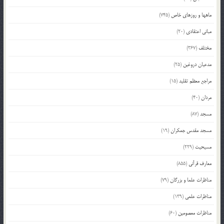
ماهها و روزهای خاص
(745)
مبانی اعتقادی
(20)
مختلف
(367)
مدعیان دروغین
(25)
مراجع معظم تقلید
(15)
مردان
(40)
مسجد
(87)
مسجد مقدس جمکران
(19)
مسیحیت
(229)
معارف قرآنی
(855)
مناظرات علما و بزرگان
(79)
مناظرات علمی
(139)
مناظرات معصومین
(60)