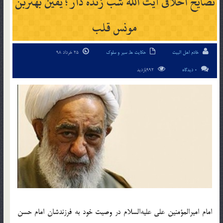
نصایح اخلاقی آیت الله شب زنده دار ؛ یقین بهتربن
مونس قلب
خادم اهل البیت
حکایت ها
,
سیر و سلوک
25 خرداد 98
0 دیدگاه
992بازدید
امام امیرالمؤمنین علی‌ علیه‌السلام در وصیت خود به فرزندشان امام حسن