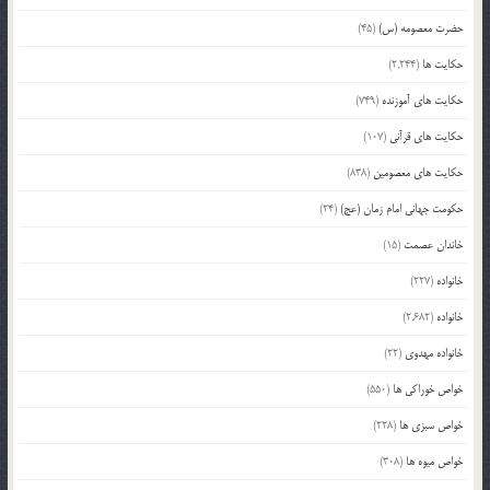
حضرت معصومه (س)
(45)
حکایت ها
(2,244)
حکایت های آموزنده
(749)
حکایت های قرآنی
(107)
حکایت های معصومین
(838)
حکومت جهانی امام زمان (عج)
(24)
خاندان عصمت
(15)
خانواده
(227)
خانواده
(2,682)
خانواده مهدوی
(22)
خواص خوراکی ها
(550)
خواص سبزی ها
(228)
خواص میوه ها
(308)