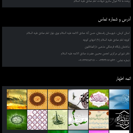
وعده ما 25 شوال سالروز شهادت امام صادق علیه السلام
آدرس و شماره تماس
استان کرمان ، شهرستان رفسنجان، حسن آباد صادق الائمه علیه السلام نوق، بلوار امام صادق علیه السلام
کوچه امام صادق علیه السلام (9) انتهای کوچه
ساختمان پایگاه فرهنگی مذهبی دارالصادقیون
دفتر شورای مرکزی انجمن محبین حضرت صادق الائمه علیه السلام
شماره تماس : 03434171563 – 09133928317
ائمه اطهار