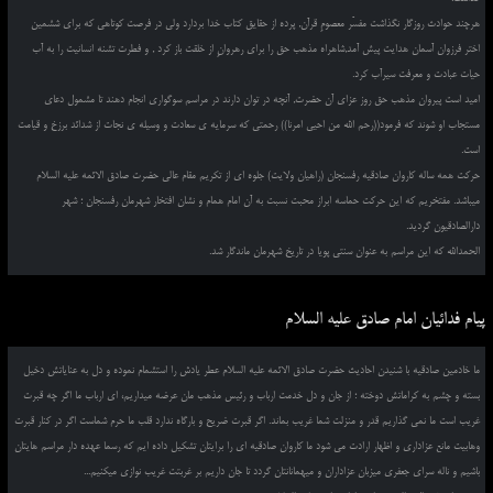
هرچند حوادث روزگار نگذاشت مفسّر معصومِ قرآن, پرده از حقایق کتاب خدا بردارد ولی در فرصت کوتاهی که برای ششمین
اختر فرزوان آسمان هدایت پیش آمد,شاهراه مذهب حق را برای رهروانِ از خلقت باز کرد , و فطرت تشنه انسانیت را به آب
حیات عبادت و معرفت سیرآب کرد.
امید است پیروان مذهب حق روز عزای آن حضرت, آنچه در توان دارند در مراسم سوگواری انجام دهند تا مشمول دعای
مستجاب او شوند که فرمود((رحم الله من احیی امرنا)) رحمتی که سرمایه ی سعادت و وسیله ی نجات از شدائد برزخ و قیامت
است.
حرکت همه ساله کاروان صادقیه رفسنجان (راهیان ولایت) جلوه ای از تکریم مقام عالی حضرت صادق الائمه علیه السلام
میباشد. مفتخریم که این حرکت حماسه ابراز محبت نسبت به آن امام همام و نشان افتخار شهرمان رفسنجان ؛ شهر
دارالصادقیون گردید.
الحمدالله که این مراسم به عنوان سنتی پویا در تاریخ شهرمان ماندگار شد.
پیام فدائیان امام صادق علیه السلام
ما خادمین صادقیه با شنیدن احادیث حضرت صادق الائمه علیه السلام عطر یادش را استشمام نموده و دل به عنایاتش دخیل
بسته و چشم به کراماتش دوخته ؛ از جان و دل خدمت ارباب و رئیس مذهب مان عرضه میداریم، ای ارباب ما اگر چه قبرت
غریب است ما نمی گذاریم قدر و منزلت شما غریب بماند. اگر قبرت ضریح و بارگاه ندارد قلب ما حرم شماست اگر در کنار قبرت
وهابیت مانع عزاداری و اظهار ارادت می شود ما کاروان صادقیه ای را برایتان تشکیل داده ایم که رسما عهده دار مراسم هایتان
باشیم و ناله سرای جعفری میزبان عزاداران و میهمانانتان گردد تا جان داریم بر غربتت غریب نوازی میکنیم...