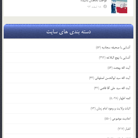
مواظب نگاهتان باشید!!!
18 اسفند 93
دسته بندی های سایت
آشنایی با صحیفه سجادیه
(56)
آشنایی با نهج البلاغه
(392)
آیت الله بهجت
(54)
آیت الله سید ابوالحسن اصفهانی
(43)
آیت الله سید علی آقا قاضی
(42)
ائمه اطهار
(5,038)
اثبات ولایت و وجود امام زمان
(73)
احادیث موضوعی
(550)
اخبار
(717)