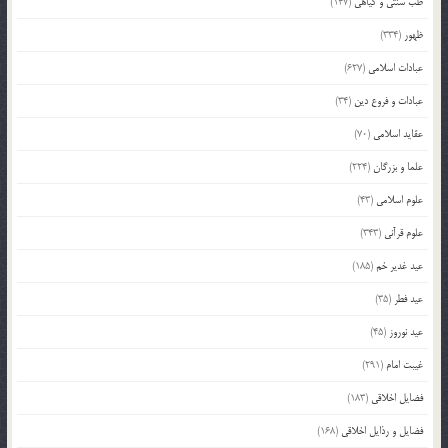
طب سنتی و گیاهی
(147)
ظهور
(334)
عبادات اسلامی
(627)
عبادات و فروع دین
(34)
عقاید اسلامی
(70)
علما و بزرگان
(224)
علوم اسلامی
(43)
علوم قرآنی
(343)
عید غدیر خم
(185)
عید فطر
(35)
عید نوروز
(45)
غیبت امام
(291)
فضایل اخلاقی
(183)
فضایل و رذایل اخلاقی
(168)