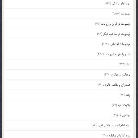
مهارتهای زندگی
(845)
مهدویت
(2,150)
مهدویت در قرآن و روایات
(47)
مهدویت در مذاهب دیگر
(36)
موضوعات اجتماعی
(122)
نقد و پاسخ به شبهات
(2,166)
نماز
(225)
نوجوانان و جوانان
(440)
همسران و تفاهم خانواده
(68)
وقف
(77)
ولایت فقیه
(37)
ویتامین ها
(89)
ویژه امامزاده سید جلال الدین
(16)
ویژه کاروان صادقیه
(30)