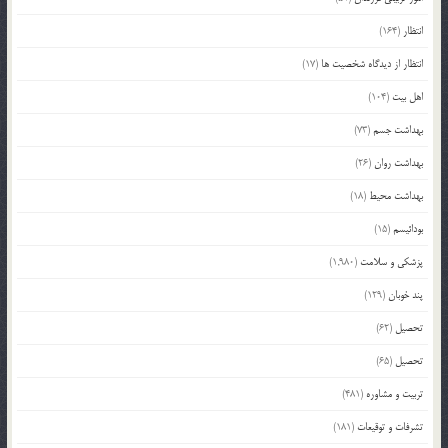
انتظار
(164)
انتظار از دیدگاه شخصیت ها
(17)
اهل بیت
(104)
بهداشت جسم
(73)
بهداشت روان
(26)
بهداشت محیط
(18)
بودائیسم
(15)
پزشکی و سلامت
(1,980)
پند خوبان
(129)
تحصیل
(62)
تحصیل
(65)
تربیت و مشاوره
(481)
تشرفات و توقیعات
(181)