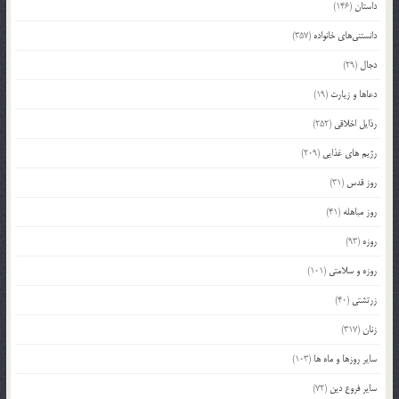
داستان
(146)
دانستنی‌های خانواده
(357)
دجال
(29)
دعاها و زیارت
(19)
رذایل اخلاقی
(252)
رژیم های غذایی
(209)
روز قدس
(31)
روز مباهله
(41)
روزه
(93)
روزه و سلامتی
(101)
زرتشتی
(40)
زنان
(317)
سایر روزها و ماه ها
(103)
سایر فروع دین
(72)