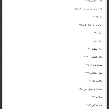
اخلاق اسلامی
(956)
اخلاق و تربیت اسلامی
(2,836)
ادیان
(474)
ارتباط با امام زمان (عج)
(14)
ازدواج
(371)
ازدواج
(117)
ازدواج موقت
(32)
اسلام شناسی
(2,661)
اصحاب و یاران
(37)
اصول اعتقادی
(777)
اطلاعیه ها
(26)
اعتقادات و اصول دین
(28)
اعتکاف
(43)
اعیاد اسلامی
(211)