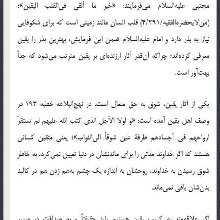
مجتبی‌ علیه‌السلام می‌فرمایند: «خیر ما ألقی فی‌القلب الیقین»؛
(من‌لایحضره‌الفقیه/4/291) قلب انسان مانند زمینی است که برای شکوفایی
نیاز به بذر دارد و امام‌ علیه‌السلام ضمن این فرمایش، بهترین بذر را یقین
معرفی کرده‌اند؛ چراکه آن‌قدر آثار ارزنده‌ای بر یقین مترتب می‌شود که جداً
بهت‌آور است.
یکی از آثار یقین، شوق به حق متعال است. در نهج‌البلاغه خطبه 193 در
وصف‌ اهل ‌یقین آمده است: «و لولا الأجل الذی کتب الله علیهم لم تستقرّ
ارواحهم فی أجسادهم طرفة عین شوقاً الی‌الثواب»؛ یعنی متقین کسانی
هستند که اگر خداوند مدتی را برای ماندنشان در دنیا تعیین نمی‌کرد، به خاطر
شوق رسیدن به خداوند، روحشان به اندازه یک چشم به‌هم زدن هم در کالبد
بدن‌شان باقی نمی‌ماند.
اگر علاقه‌مند به کسب یقین هستیم باید حقیقتاً و به صداقت در مسیر