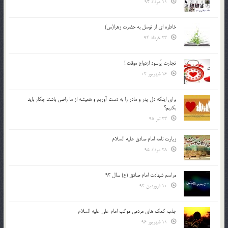
11 مرداد 94
خاطره ای از توسل به حضرت زهرا(س)
23 خرداد 94
تجارت پُرسود ازدواج موقت !
16 شهریور 04
براي اينكه دل پدر و مادر را به دست آوريم و هميشه از ما راضي باشند چكار بايد
بكنيم؟
23 تیر 95
زیارت نامه امام صادق علیه السلام
28 مرداد 95
مراسم شهادت امام صادق (ع) سال 93
10 فروردین 94
جذب کمک های مردمی موکب امام علی علیه السلام
11 شهریور 96