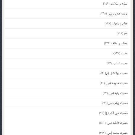
تغذیه و سلامت
(156)
توصیه های تربیتی
(498)
جوان و نوجوان
(148)
حج
(118)
حجاب و عفاف
(333)
حدیث
(1,737)
حدیث شناسی
(97)
حضرت ابوالفضل (ع)
(54)
حضرت خدیجه (س)
(41)
حضرت رقیه (س)
(13)
حضرت زینب (س)
(66)
حضرت علی اکبر (ع)
(23)
حضرت فاطمه (س)
(530)
حضرت محمد (ص)
(613)