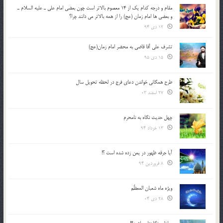
مقام و درجه كدام يك از 14 معصوم بالاتر است چون بعضي امام علي ـ عليه السلام ـ
و بعضي ها امام زمان (عج) را از همه بالاتر مي دانند چرا؟
12 دی 94
تشرف علي آقا قاضي به محضر امام زمان(عج)
15 دی 95
طرح همگانی خواندن دعای فرج در لحظه تحویل سال
27 اسفند 03
چهل حدیث نگاه به نامحرم
13 خرداد 94
آیا جرقه ظهور در یمن زده شده است ؟!
8 فروردین 94
ویژه ماه شعبان المعظّم
28 دی 04