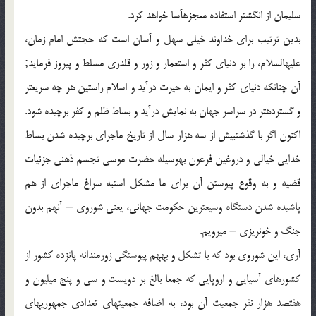
سلیمان از انگشتر استفاده معجزه‏آسا خواهد کرد.
بدین ترتیب برای خداوند خیلی سهل و آسان است که حجتش امام زمان،
علیه‏السلام، را بر دنیای کفر و استعمار و زور و قلدری مسلط و پیروز فرماید;
آن چنانکه دنیای کفر و ایمان به حیرت درآید و اسلام راستین هر چه سریع‏تر
و گسترده‏تر در سراسر جهان به نمایش درآید و بساط ظلم و کفر برچیده شود.
اکنون اگر با گذشت‏بیش از سه هزار سال از تاریخ ماجرای برچیده شدن بساط
خدایی خیالی و دروغین فرعون به‏وسیله حضرت موسی تجسم ذهنی جزئیات
قضیه و به وقوع پیوستن آن برای ما مشکل است‏به سراغ ماجرای از هم
پاشیده شدن دستگاه وسیعترین حکومت جهانی، یعنی شوروی – آنهم بدون
جنگ و خونریزی – می‏رویم.
آری، این شوروی بود که با تشکل و به‏هم پیوستگی زورمندانه پانزده کشور از
کشورهای آسیایی و اروپایی که جمعا بالغ بر دویست و سی و پنج میلیون و
هفتصد هزار نفر جمعیت آن بود، به اضافه جمعیتهای تعدادی جمهوریهای