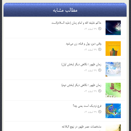
مطالب مشابه
حاکم خليفه الله و امام زمان (علیه السلام)است
29 اسفند 03
وقتی دین، پول و قبله، زن می‌شود
29 اسفند 03
زمان ظهور ؛ نگاهی دیگر (بخش اول)
29 اسفند 03
زمان ظهور ؛ نگاهی دیگر (بخش دوم)
29 اسفند 03
فرج نزدیک است یعنی چه؟
29 اسفند 03
مشخصات عصر ظهور در نهج البلاغه