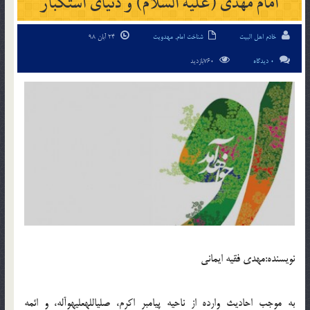
امام مهدی (علیه السلام) و دنیای استکبار
خادم اهل البیت
شناخت امام
,
مهدویت
24 آبان 98
0 دیدگاه
760بازدید
نويسنده:مهدی فقیه ایمانی
به موجب احادیث وارده از ناحیه پیامبر اکرم، صلی‏الله‏علیه‏وآله، و ائمه