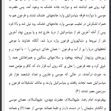
کوه روی هم انباشته شد و دوازده جاده خشک به وجود آمد، پس حضرت
موسی با دوازده فرقه بنی‏اسرائیل وارد جاده‏های خشک شدند و فرعون هم به
همراه لشکرش در تعقیب موسی وارد جاده‏های خشک رود نیل شد و بالاخره
پس از آنکه آخرین نفر از بنی‏اسرائیل از دریا خارج شد و پا بیرون نهاد آخرین
نفر از نیروها و دنباله‏روان فرعون وارد دریا شد، آنگاه خداوند با موجی
لحظه‏ای دریا را پر از آب و فرعون – همان خدای دروغین را – با انبوه زر و
زیورهای وزنه‏دار آویخته به‏خود و سلاحهای سنگین و همراهانش همه را
غرق کرد و جثه فرعون را مثل پر کاه روی آب قرار داد که کافر و مؤمن همه
به حیرت درآمدند. در حالی که موسی و هارون و تعداد ششصد هزار نفر
بنی‏اسرائیل همه نجات یافتند و بنی‏اسرائیل وارث و مالک تشکیلات فرعون و
سرزمین مصر شدند. (6)
به‏فرموده امام رضا، علیه‏السلام، حضرت مهدی، علیه‏السلام، عصای موسی
و انگشتر سلیمان را در دست دارد; و طبعا همانند موسی از عصا (7) و همانند