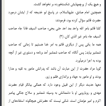
و هیچ یک از پرچمهایش شکست‏خورده بر نخواهد گشت.
همچنین امام صادق، علیه‏السلام، در پاسخ ابو خدیجه که از ایشان درمورد
حضرت قائم سؤال کرده بود، فرمودند:
کلنا قائم بامر الله واحد بعد احد حتی یجی‏ء صاحب السیف فاذا جاء صاحب
السیف جاء بامر غیر الذی کان. (3)
همه ما یکی پس از دیگری قائم به امر خدا هستیم تا زمانی که صاحب
شمشیر بیاید; پس آنگاه که صاحب شمشیر آمد برنامه و دستوری غیر از آنچه
بوده به اجرا درمی‏آورد.
گویا مراد حضرت از این عبارت آن باشد که پدرانش مامور به تقیه و مدارا
بودند و او مامور به جهاد و براندازی ظلم و زور.
دهها حدیث دیگر از این قبیل وجود دارد که همگی بیانگر قیام حضرت
مهدی و رویارویی او با دشمنانش به وسیله شمشیر و سلاح جنگی پیامبر
اکرم و امیر مؤمنان است. شکی نیست که حضرتش هیچگونه استفاده‏ای از