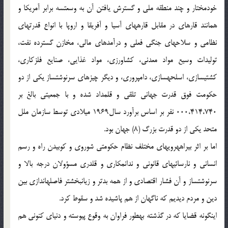
خودمختار و چند منطقه ملی و گسترش یافتن آن به وسعت‏سه برابر آمریکا و
همانند قاره‏ای در مقابل قاره‏های آسیا و آفریقا و اروپا با انواع قدرتهای
نظامی و سلاحهای جنگی فعلی و درآمدهای مالی، مخازن گسترده نفت،
تولیدات وسیع مواد معدنی، کشاورزی، مواد غذایی، صنایع فلزکاری،
کشتی‏سازی، اسلحه‏سازی، دامپروری، و دیگر چیزهای سرنوشت‏ساز یکی از دو
حکومت فوق قدرت جهانی تلقی و قلمداد شده و با جمعیتی بالغ بر
000،414،740 نفر بر اساس برآورد سال‏1969 میلادی توسط سازمان ملل
متحد یکی از دو قدرت بزرگ (8) جهان بود.
اما بر اثر بیراهه‏رویهای مختلف نظام حکومتی شوروی و کوبیدن راه و رسم
انسانی و نارسائیهای قانونی و ندانم‏کاری و قلدری مسؤولان درجه بالا و
سرنوشت‏ساز و آن فشار اقتصادی و از همه بدتر و زیان‏بخش‏تر فاصله‏اندازی بین
دین و مردم دیدیم که ناگهان از هم پاشیده شد و سقوط کرد.
اینگونه قضایا که در گذشته به‏طور فراوان به وقوع پیوسته و دنیای کنونی هم