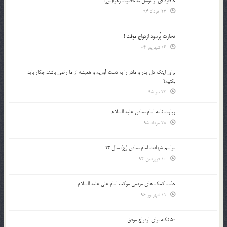
خاطره ای از توسل به حضرت زهرا(س)
23 خرداد 94
تجارت پُرسود ازدواج موقت !
16 شهریور 04
براي اينكه دل پدر و مادر را به دست آوريم و هميشه از ما راضي باشند چكار بايد
بكنيم؟
23 تیر 95
زیارت نامه امام صادق علیه السلام
28 مرداد 95
مراسم شهادت امام صادق (ع) سال 93
10 فروردین 94
جذب کمک های مردمی موکب امام علی علیه السلام
11 شهریور 96
50 نکته برای ازدواج موفق