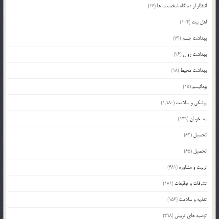
انتظار از دیدگاه شخصیت ها
(17)
اهل بیت
(104)
بهداشت جسم
(73)
بهداشت روان
(26)
بهداشت محیط
(18)
بودائیسم
(15)
پزشکی و سلامت
(1,980)
پند خوبان
(129)
تحصیل
(62)
تحصیل
(65)
تربیت و مشاوره
(481)
تشرفات و توقیعات
(181)
تغذیه و سلامت
(156)
توصیه های تربیتی
(498)