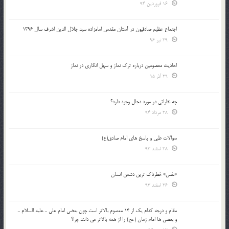
16 فروردین 94
اجتماع عظیم صادقیون در آستان مقدس امامزاده سید جلال الدین اشرف سال 1396
29 تیر 96
احادیث معصومین درباره ترک نماز و سهل انگاری در نماز
29 آذر 95
چه نظراتی در مورد دجال وجود دارد؟
28 مرداد 94
سوالات طبی و پاسخ های امام صادق(ع)
28 اسفند 93
«نفس» خطرناک ترین دشمن انسان
26 اسفند 93
مقام و درجه كدام يك از 14 معصوم بالاتر است چون بعضي امام علي ـ عليه السلام ـ
و بعضي ها امام زمان (عج) را از همه بالاتر مي دانند چرا؟