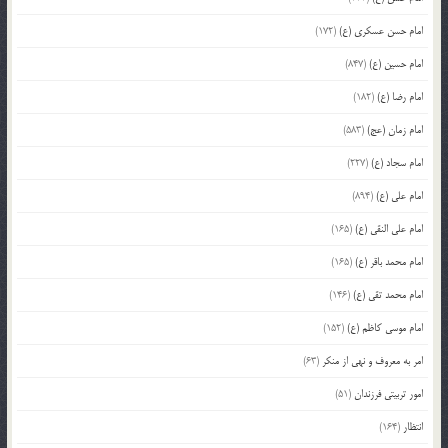
امام حسن عسکری (ع)
(172)
امام حسین (ع)
(847)
امام رضا (ع)
(182)
امام زمان (عج)
(583)
امام سجاد (ع)
(227)
امام علی (ع)
(894)
امام علی النقی (ع)
(165)
امام محمد باقر (ع)
(165)
امام محمد تقی (ع)
(146)
امام موسی کاظم (ع)
(152)
امر به معروف و نهی از منکر
(63)
امور تربیتی فرزندان
(51)
انتظار
(164)