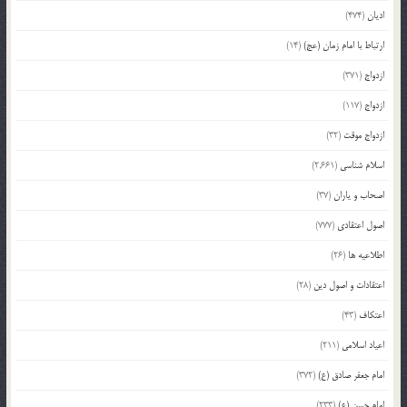
ادیان
(474)
ارتباط با امام زمان (عج)
(14)
ازدواج
(371)
ازدواج
(117)
ازدواج موقت
(32)
اسلام شناسی
(2,661)
اصحاب و یاران
(37)
اصول اعتقادی
(777)
اطلاعیه ها
(26)
اعتقادات و اصول دین
(28)
اعتکاف
(43)
اعیاد اسلامی
(211)
امام جعفر صادق (ع)
(372)
امام حسن (ع)
(233)