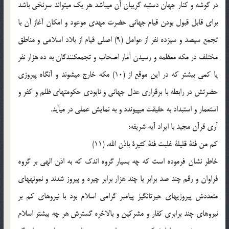
در گوشه و کنار جهان دست‏به گریبان آن می‏باشد هر یک می‏تواند سرنخی باشد
برای قابل قبول بودن قیام جهانی حضرت مهدی موعود و امکان آغاز آن با
تجمع سیصد و سیزده نفر از عوامل (9) اصلی قیام از بلاد اسلامی و مناطق
مختلف در مکه معظمه و رسیدن آمار اصحاب و تجمع‏کنندگان به ده هزار نفر
یا کمی بیشتر که در این موقع از (10) مکه خارج می‏شوند و آنگاه پیروزی
حضرتش در رابطه با برقراری عدل جهانی و نابودی حکومتهای ظلم و کفر و
استعمار و استبداد به حقیقت می‏پیوندد و به نمایش عملی در می‏آید.
آری قرآن مجید با ایراد آیه شریفه:
کم من فئة قلیلة غلبت فئة کثیرة باذن الله. (11)
خاطر نشان فرموده است که چه بسیار گروه اندک که به اذن الهی بر گروه
فراوان و رقم چند صد برابر یا چند هزار برابر چیره و پیروز شدند و نمونه‏های
متعددش پیروزیهای حیرت‏انگیز پیامبر گرامی اسلام بود با نیروهای کم بر
نیروهای چند برابری کفار و مشرکین و بالاخره گسترش هر چه بیشتر اسلام