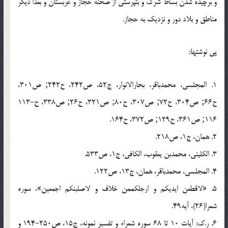
و برچیده شدن بساط شرک و بت‏پرستی از صحنه حجاز و عربستان و بعدا دیگر
مناطق و بلاد دور و نزدیک به حجاز.
پی نوشتها:
1. المجلسی، محمدباقر، بحارالانوار، ج‏52، ص‏242، ح‏242; ص‏301،
ح‏66; ص‏304، ح‏72; ص‏307، ح‏80; ص‏321، ح‏26; ص‏338، ح‏113-
116; ص‏361، ح‏129; ص‏372، ح‏164.
2. همان، ج‏1، ص‏218.
3. الکلینی، محمدبن یعقوب، الکافی، ج‏1، ص‏533.
4. المجلسی، محمدباقر، همان، ج‏13، ص‏122.
5. «لاقطعن ایدیکم و ارجلکم‏من خلاف و لاصلبنکم اجمعین‏»، سوره
شعرا(26)، آیه‏49.
6. ر.ک: آیات 10 تا 68 سوره شعراء و تفسیر نمونه، ج‏15، ص‏194-250 و