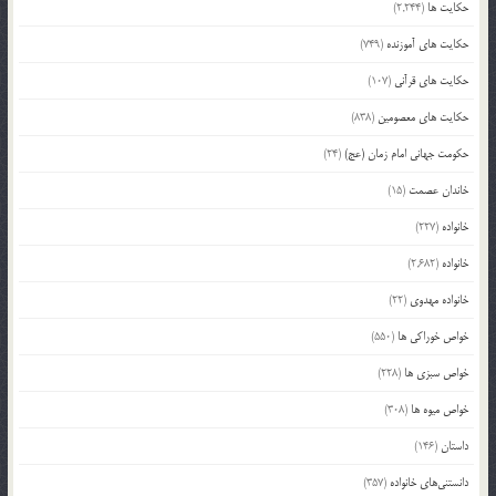
حکایت ها
(2,244)
حکایت های آموزنده
(749)
حکایت های قرآنی
(107)
حکایت های معصومین
(838)
حکومت جهانی امام زمان (عج)
(24)
خاندان عصمت
(15)
خانواده
(227)
خانواده
(2,682)
خانواده مهدوی
(22)
خواص خوراکی ها
(550)
خواص سبزی ها
(228)
خواص میوه ها
(308)
داستان
(146)
دانستنی‌های خانواده
(357)