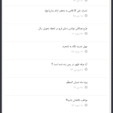
12 دی 94
تشرف علي آقا قاضي به محضر امام زمان(عج)
15 دی 95
طرح همگانی خواندن دعای فرج در لحظه تحویل سال
27 اسفند 03
چهل حدیث نگاه به نامحرم
13 خرداد 94
آیا جرقه ظهور در یمن زده شده است ؟!
8 فروردین 94
ویژه ماه شعبان المعظّم
28 دی 04
مواظب نگاهتان باشید!!!
18 اسفند 93