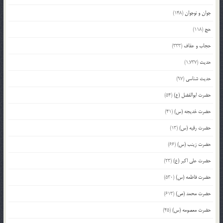
جوان و نوجوان
(148)
حج
(118)
حجاب و عفاف
(333)
حدیث
(1,737)
حدیث شناسی
(97)
حضرت ابوالفضل (ع)
(54)
حضرت خدیجه (س)
(41)
حضرت رقیه (س)
(13)
حضرت زینب (س)
(66)
حضرت علی اکبر (ع)
(23)
حضرت فاطمه (س)
(530)
حضرت محمد (ص)
(613)
حضرت معصومه (س)
(45)