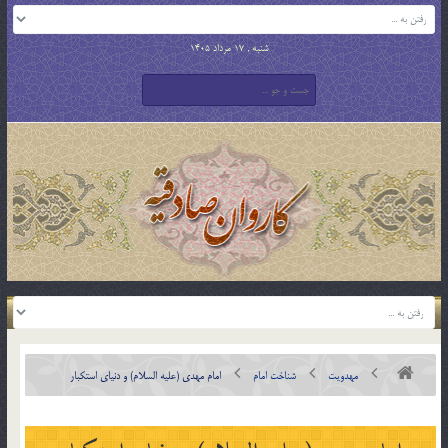
شنبه , 17 مرداد 1405
مهدویت
شناخت امام
امام مهدی (علیه السلام) و دنیای استکبار