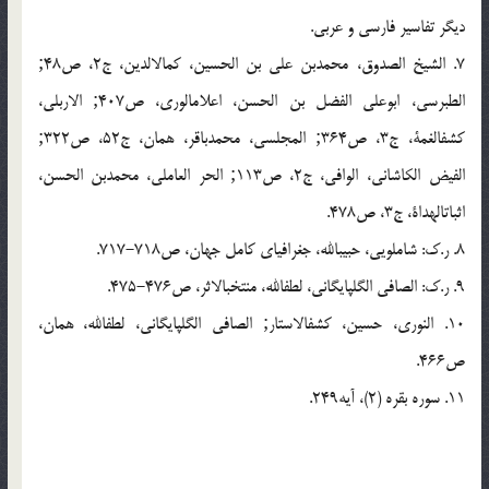
دیگر تفاسیر فارسی و عربی.
7. الشیخ الصدوق، محمدبن علی بن الحسین، کمال‏الدین، ج‏2، ص‏48;
الطبرسی، ابوعلی الفضل بن الحسن، اعلام‏الوری، ص‏407; الاربلی،
کشف‏الغمة، ج‏3، ص‏364; المجلسی، محمدباقر، همان، ج‏52، ص‏322;
الفیض الکاشانی، الوافی، ج‏2، ص‏113; الحر العاملی، محمدبن الحسن،
اثبات‏الهداة، ج‏3، ص‏478.
8. ر.ک: شاملویی، حبیب‏الله، جغرافیای کامل جهان، ص‏717-718.
9. ر.ک: الصافی الگلپایگانی، لطف‏الله، منتخب‏الاثر، ص‏475-476.
10. النوری، حسین، کشف‏الاستار; الصافی الگلپایگانی، لطف‏الله، همان،
ص‏466.
11. سوره بقره (2)، آیه‏249.