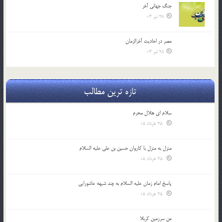
جنگ جهاني آخر
28 تیر 03
مصر در احادیث آخرالزمان
28 تیر 03
تازه ترین مطالب
سلام ای هلال محرم
25 خرداد 05
منزل به منزل با کاروان حسین بن علی علیه السلام
25 خرداد 05
پاسخ امام زمان علیه السلام به چند شبهه عاشورایی
25 خرداد 05
من سرزمین کربلا