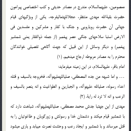
معصومین، علیهم‏السلام، مندرج در مصادر حدیثی و کتب اختصاصی پیرامون
حضرت بقیة‏الله مهدی منتظر، عجل‏الله‏تعالی‏فرجه، یکی از ویژگیهای قیام
جهانی آن حضرت رویارویی و جنگ با کفار و مشرکین و مفسدین فی
الارض است‏با سلاحهای جنگی عصر پیغمبر (از جمله ذوالفقار یعنی شمشیر
پیغمبر) و دیگر وسائل از این قبیل که جهت آگاهی تفصیلی خوانندگان
محترم را به مصادر مربوطه ارجاع می‏دهیم. (1)
امام باقر، علیه‏السلام، در این زمینه می‏فرماید:
… و اما شبهه من جده المصطفی، صلی‏الله‏علیه‏وآله، فخروجه بالسیف و قتله
اعداء رسوله، صلی‏الله علیه‏وآله، و الجبارین و الطواغیت و انه ینصر بالسیف و
الرعب و انه لا ترد له رایة. (2)
مهدی از این جهت‏با جدش محمد مصطفی، صلی‏الله‏علیه‏وآله، شباهت دارد که
با شمشیر قیام می‏کند و دشمنان خدا و رسولش و زورگویان و طاغوتیان را به
قتل می‏رساند و با شمشیر و ایجاد رعب و وحشت نصرت می‏یابد و یاری می‏شود