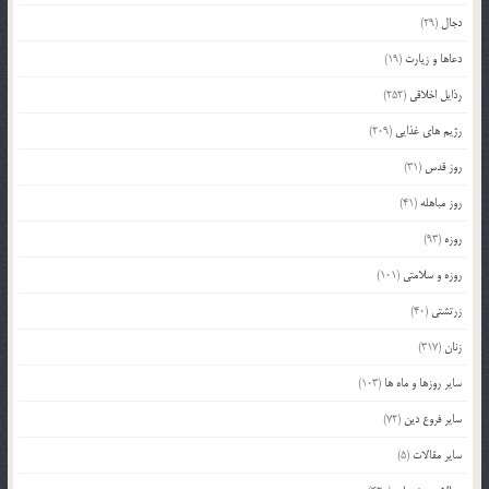
دجال
(29)
دعاها و زیارت
(19)
رذایل اخلاقی
(252)
رژیم های غذایی
(209)
روز قدس
(31)
روز مباهله
(41)
روزه
(93)
روزه و سلامتی
(101)
زرتشتی
(40)
زنان
(317)
سایر روزها و ماه ها
(103)
سایر فروع دین
(72)
سایر مقالات
(5)