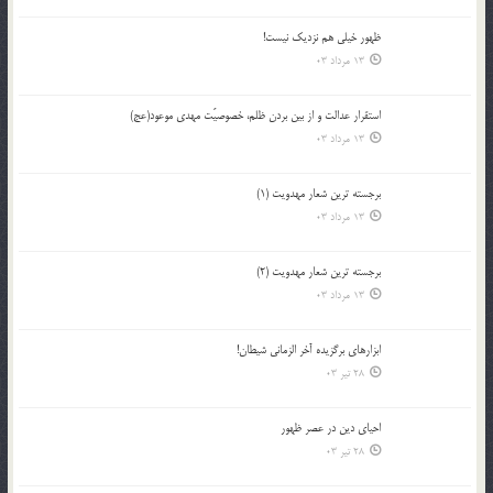
ظهور خیلی هم نزدیک نیست!
13 مرداد 03
استقرار عدالت و از بين بردن ظلم، خصوصيّت مهدي موعود(عج)
13 مرداد 03
برجسته ترين شعار مهدويت (1)
13 مرداد 03
برجسته ترين شعار مهدويت (2)
13 مرداد 03
ابزارهاي برگزيده آخر الزماني شيطان!
28 تیر 03
احياي دين در عصر ظهور
28 تیر 03