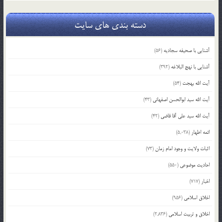
دسته بندی های سایت
آشنایی با صحیفه سجادیه
(56)
آشنایی با نهج البلاغه
(392)
آیت الله بهجت
(54)
آیت الله سید ابوالحسن اصفهانی
(43)
آیت الله سید علی آقا قاضی
(42)
ائمه اطهار
(5,038)
اثبات ولایت و وجود امام زمان
(73)
احادیث موضوعی
(550)
اخبار
(717)
اخلاق اسلامی
(956)
اخلاق و تربیت اسلامی
(2,836)