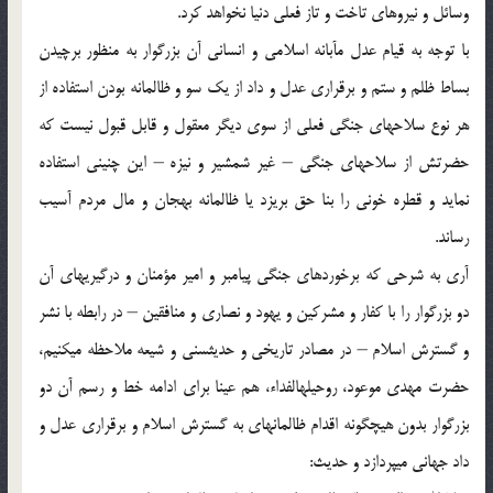
وسائل و نیروهای تاخت و تاز فعلی دنیا نخواهد کرد.
با توجه به قیام عدل مآبانه اسلامی و انسانی آن بزرگوار به منظور برچیدن
بساط ظلم و ستم و برقراری عدل و داد از یک سو و ظالمانه بودن استفاده از
هر نوع سلاحهای جنگی فعلی از سوی دیگر معقول و قابل قبول نیست که
حضرتش از سلاحهای جنگی – غیر شمشیر و نیزه – این چنینی استفاده
نماید و قطره خونی را بنا حق بریزد یا ظالمانه به‏جان و مال مردم آسیب
رساند.
آری به شرحی که برخوردهای جنگی پیامبر و امیر مؤمنان و درگیریهای آن
دو بزرگوار را با کفار و مشرکین و یهود و نصاری و منافقین – در رابطه با نشر
و گسترش اسلام – در مصادر تاریخی و حدیث‏سنی و شیعه ملاحظه می‏کنیم،
حضرت مهدی موعود، روحی‏له‏الفداء، هم عینا برای ادامه خط و رسم آن دو
بزرگوار بدون هیچگونه اقدام ظالمانه‏ای به گسترش اسلام و برقراری عدل و
داد جهانی می‏پردازد و حدیث: