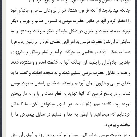
چنانکه می‏دانید بعد از آنکه فرعون هشتاد نفر از نیروهای ساحر و جادوگر خود
را احضار کرد و آنها در مقابل حضرت موسی با گستردن طناب و چوب و دیگر
چیزها صحنه جست و خیزی در شکل مارها و دیگر حیوانات وحشتزا را به
نمایش درآوردند; حضرت موسی به امر الهی عصای خود را بر زمین زد و فورا
عصا به شکل اژدهای عظیمی به حرکت درآمد و تمام وسائل و مایه‏های
جادویی جادوگران را بلعید، آن چنانکه آنها به شگفت آمده و وحشتزده شدند
و همه در مقابل حضرت موسی تسلیم شدند و به سجده افتادند و گفتند ما به
خدای موسی و هارون ایمان آوردیم و معتقد به خدای راستین حضرت موسی
شدند و در پاسخ فرعون که آنها تهدید به قطع دست و پا و به دارآویختن
نموده بود، گفتند: مهم (5) نیست هر کاری می‏خواهی بکن، ما گناهانی
کرده‏ایم که می‏خواهیم با ایمان به خدا و تسلیم در مقابل پیغمبرش ما را
ببخشد و بیامرزد.
و نیز حضرت موسی به امر الهی عصا را بر آب رود نیل زد و آبهای آن مثل