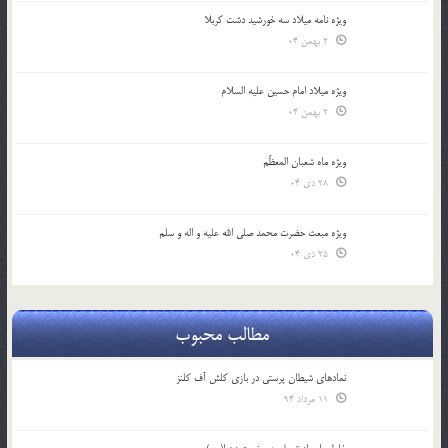
ویژه نامه میلاد سه خورشید دشت کربلا
2 بهمن 04
ویژه میلاد امام حسین علیه السلام
2 بهمن 04
ویژه ماه شعبان المعظّم
28 دی 04
ویژه مبعث حضرت محمد صلی الله علیه و اله و سلم
25 دی 04
مطالب محبوب
نمادهای شیطان پرستی در بازی کلش آف کلنز
11 مرداد 94