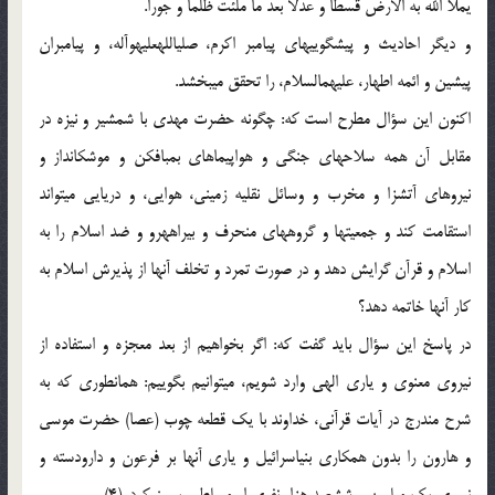
یملا الله به الارض قسطا و عدلا بعد ما ملئت ظلما و جورا.
و دیگر احادیث و پیشگوییهای پیامبر اکرم، صلی‏الله‏علیه‏وآله، و پیامبران
پیشین و ائمه اطهار، علیهم‏السلام، را تحقق می‏بخشد.
اکنون این سؤال مطرح است که: چگونه حضرت مهدی با شمشیر و نیزه در
مقابل آن همه سلاحهای جنگی و هواپیماهای بمب‏افکن و موشک‏انداز و
نیروهای آتش‏زا و مخرب و وسائل نقلیه زمینی، هوایی، و دریایی می‏تواند
استقامت کند و جمعیتها و گروههای منحرف و بیراهه‏رو و ضد اسلام را به
اسلام و قرآن گرایش دهد و در صورت تمرد و تخلف آنها از پذیرش اسلام به
کار آنها خاتمه دهد؟
در پاسخ این سؤال باید گفت که: اگر بخواهیم از بعد معجزه و استفاده از
نیروی معنوی و یاری الهی وارد شویم، می‏توانیم بگوییم: همانطوری که به
شرح مندرج در آیات قرآنی، خداوند با یک قطعه چوب (عصا) حضرت موسی
و هارون را بدون همکاری بنی‏اسرائیل و یاری آنها بر فرعون و دارودسته و
نیروی یک میلیون و ششصد هزار نفری او مسلط و پیروز کرد. (4)