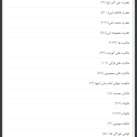
حضرت علی اکبر (ع)
(23)
حضرت فاطمه (س)
(530)
حضرت محمد (ص)
(613)
حضرت معصومه (س)
(45)
حکایت ها
(2,244)
حکایت های آموزنده
(749)
حکایت های قرآنی
(107)
حکایت های معصومین
(838)
حکومت جهانی امام زمان (عج)
(24)
خاندان عصمت
(15)
خانواده
(227)
خانواده
(2,682)
خانواده مهدوی
(22)
خواص خوراکی ها
(550)