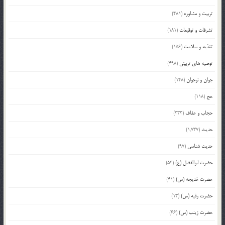
تربیت و مشاوره
(481)
تشرفات و توقیعات
(181)
تغذیه و سلامت
(156)
توصیه های تربیتی
(498)
جوان و نوجوان
(148)
حج
(118)
حجاب و عفاف
(333)
حدیث
(1,737)
حدیث شناسی
(97)
حضرت ابوالفضل (ع)
(54)
حضرت خدیجه (س)
(41)
حضرت رقیه (س)
(13)
حضرت زینب (س)
(66)