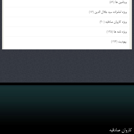
ویتامین ها
(89)
ویژه امامزاده سید جلال الدین
(16)
ویژه کاروان صادقیه
(30)
ویژه نامه ها
(135)
یهودیت
(194)
کاروان صادقیه