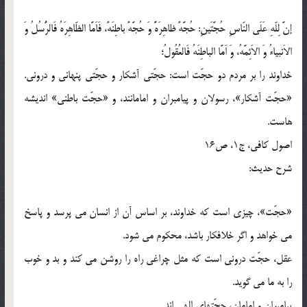
إنَّ لِلّهِ عَلَی النّاسِ حُجَّتَینِ: حُجَّهً ظاهِرَهًَ وَ حُجَّهً باطِنَهً، فَاَمَّا الظّاهِرَهُ فَالرُّسُلُ وَ
الاَنبیاءُ وَ الاَئِمَّهُ، وَ اَمَّا الباطِنَهُ فَالعُقُولُ؛
خداوند را بر مردم دو حجّت است: حجّتی آشکار و حجّتی پنهانی و درونی.
«حجّت آشکار»، رسولان و پیامبران و امامانند، و «حجّت باطنی» اندیشه
هاست.
اصول کافی، ج1، ص16
شرح حدیث:
«حجّت»، چیزی است که خداوند، بر اساس آن از انسان می پرسد و پاسخ
می خواهد و اگر خلافکار باشد، محکوم می شود.
عقل، حجّت درونی است که مثل چراغی راه را روشن می کند و بد و خوب
را به ما می گوید.
پیامبران و امامان، حجّتهای الهی اند.