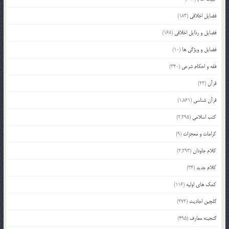
فضایل اخلاقی
(183)
فضایل و رذایل اخلاقی
(168)
فضایل و ویژگی ها
(10)
فقه و احکام شرعی
(340)
قرآن
(23)
قرآن شناسی
(1,861)
کتب اسلامی
(2,295)
کرامات و معجزات
(9)
کلام جاودان
(2,293)
کلام جدید
(34)
کمک های اولیه
(116)
گلچین احادیث
(372)
گنجینه معارف
(495)