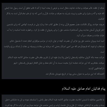
هدف از خلقت عالم معرفت و عبادت خداوند متعال است, و غرض از بعثت انبیاء از آدم تا خاتم تحقق آن است, رسول خدا (صلی
الله علیه و آله و سلم) برای تعلیم و تربیت بشریّت به معرفت و عبادت ,قرآن و کسی که نزد او علم تمام قرآن است به یادگار
گذاشت.
هرچند حوادث روزگار نگذاشت مفسّر معصومِ قرآن, پرده از حقایق کتاب خدا بردارد ولی در فرصت کوتاهی که برای ششمین
اختر فرزوان آسمان هدایت پیش آمد,شاهراه مذهب حق را برای رهروانِ از خلقت باز کرد , و فطرت تشنه انسانیت را به آب
حیات عبادت و معرفت سیرآب کرد.
امید است پیروان مذهب حق روز عزای آن حضرت, آنچه در توان دارند در مراسم سوگواری انجام دهند تا مشمول دعای
مستجاب او شوند که فرمود((رحم الله من احیی امرنا)) رحمتی که سرمایه ی سعادت و وسیله ی نجات از شدائد برزخ و قیامت
است.
حرکت همه ساله کاروان صادقیه رفسنجان (راهیان ولایت) جلوه ای از تکریم مقام عالی حضرت صادق الائمه علیه السلام
میباشد. مفتخریم که این حرکت حماسه ابراز محبت نسبت به آن امام همام و نشان افتخار شهرمان رفسنجان ؛ شهر
دارالصادقیون گردید.
الحمدالله که این مراسم به عنوان سنتی پویا در تاریخ شهرمان ماندگار شد.
پیام فدائیان امام صادق علیه السلام
ما خادمین صادقیه با شنیدن احادیث حضرت صادق الائمه علیه السلام عطر یادش را استشمام نموده و دل به عنایاتش دخیل
بسته و چشم به کراماتش دوخته ؛ از جان و دل خدمت ارباب و رئیس مذهب مان عرضه میداریم، ای ارباب ما اگر چه قبرت