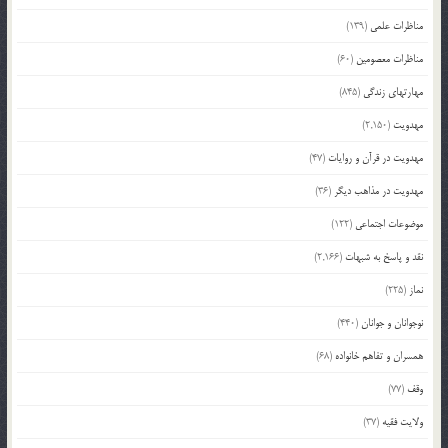
مناظرات علمی
(139)
مناظرات معصومین
(60)
مهارتهای زندگی
(845)
مهدویت
(2,150)
مهدویت در قرآن و روایات
(47)
مهدویت در مذاهب دیگر
(36)
موضوعات اجتماعی
(122)
نقد و پاسخ به شبهات
(2,166)
نماز
(225)
نوجوانان و جوانان
(440)
همسران و تفاهم خانواده
(68)
وقف
(77)
ولایت فقیه
(37)