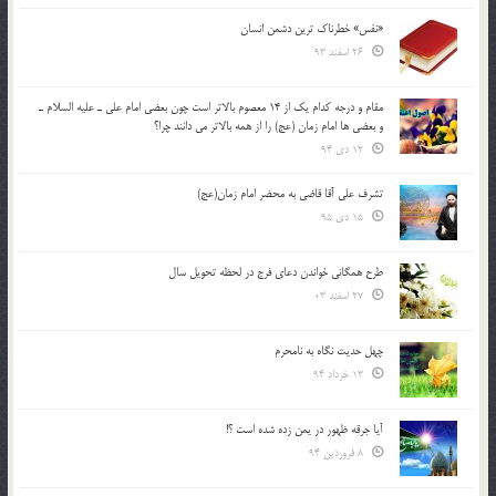
«نفس» خطرناک ترین دشمن انسان
26 اسفند 93
مقام و درجه كدام يك از 14 معصوم بالاتر است چون بعضي امام علي ـ عليه السلام ـ
و بعضي ها امام زمان (عج) را از همه بالاتر مي دانند چرا؟
12 دی 94
تشرف علي آقا قاضي به محضر امام زمان(عج)
15 دی 95
طرح همگانی خواندن دعای فرج در لحظه تحویل سال
27 اسفند 03
چهل حدیث نگاه به نامحرم
13 خرداد 94
آیا جرقه ظهور در یمن زده شده است ؟!
8 فروردین 94