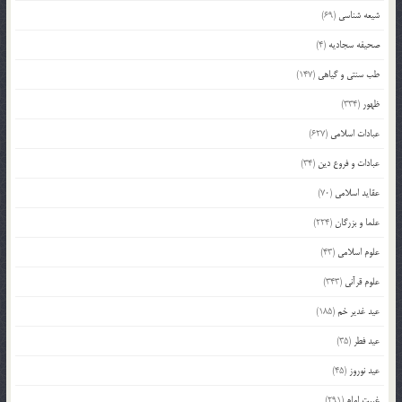
شیعه شناسی
(69)
صحیفه سجادیه
(4)
طب سنتی و گیاهی
(147)
ظهور
(334)
عبادات اسلامی
(627)
عبادات و فروع دین
(34)
عقاید اسلامی
(70)
علما و بزرگان
(224)
علوم اسلامی
(43)
علوم قرآنی
(343)
عید غدیر خم
(185)
عید فطر
(35)
عید نوروز
(45)
غیبت امام
(291)