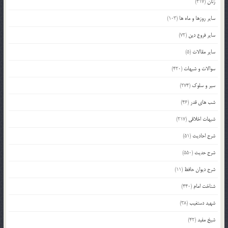
زنان
(317)
سایر روزها و ماه ها
(103)
سایر فروع دین
(72)
سایر مقالات
(5)
سوالات و شبهات
(420)
سیر و سلوک
(274)
شب های قدر
(46)
شبهات اخلاقی
(217)
شرح احادیث
(51)
شرح حدیث
(550)
شرح دیوان حافظ
(11)
شناخت امام
(440)
شهید دستغیب
(38)
شیخ مفید
(42)