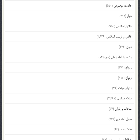
احادیث موضوعی
(550)
اخبار
(717)
اخلاق اسلامی
(956)
اخلاق و تربیت اسلامی
(2,836)
ادیان
(474)
ارتباط با امام زمان (عج)
(14)
ازدواج
(371)
ازدواج
(117)
ازدواج موقت
(32)
اسلام شناسی
(2,661)
اصحاب و یاران
(37)
اصول اعتقادی
(777)
اطلاعیه ها
(26)
اعتقادات و اصول دین
(28)