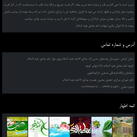
غریب است ما نمی گذاریم قدر و منزلت شما غریب بماند. اگر قبرت ضریح و بارگاه ندارد قلب ما حرم شماست اگر در کنار قبرت
وهابیت مانع عزاداری و اظهار ارادت می شود ما کاروان صادقیه ای را برایتان تشکیل داده ایم که رسما عهده دار مراسم هایتان
باشیم و ناله سرای جعفری میزبان عزاداران و میهمانانتان گردد تا جان داریم بر غربتت غریب نوازی میکنیم...
وعده ما 25 شوال سالروز شهادت امام صادق علیه السلام
آدرس و شماره تماس
استان کرمان ، شهرستان رفسنجان، حسن آباد صادق الائمه علیه السلام نوق، بلوار امام صادق علیه السلام
کوچه امام صادق علیه السلام (9) انتهای کوچه
ساختمان پایگاه فرهنگی مذهبی دارالصادقیون
دفتر شورای مرکزی انجمن محبین حضرت صادق الائمه علیه السلام
شماره تماس : 03434171563 – 09133928317
ائمه اطهار