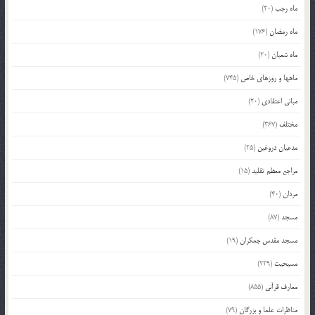
ماه رجب
(20)
ماه رمضان
(176)
ماه شعبان
(20)
ماهها و روزهای خاص
(745)
مبانی اعتقادی
(20)
مختلف
(367)
مدعیان دروغین
(25)
مراجع معظم تقلید
(15)
مردان
(40)
مسجد
(87)
مسجد مقدس جمکران
(19)
مسیحیت
(229)
معارف قرآنی
(855)
مناظرات علما و بزرگان
(79)