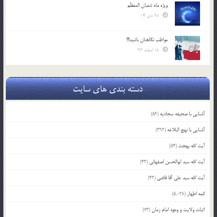
ویژه ماه شعبان المعظّم
28 دی 04
مواظب نگاهتان باشید!!!
18 اسفند 93
دسته بندی های سایت
آشنایی با صحیفه سجادیه
(56)
آشنایی با نهج البلاغه
(392)
آیت الله بهجت
(54)
آیت الله سید ابوالحسن اصفهانی
(43)
آیت الله سید علی آقا قاضی
(42)
ائمه اطهار
(5,038)
اثبات ولایت و وجود امام زمان
(73)