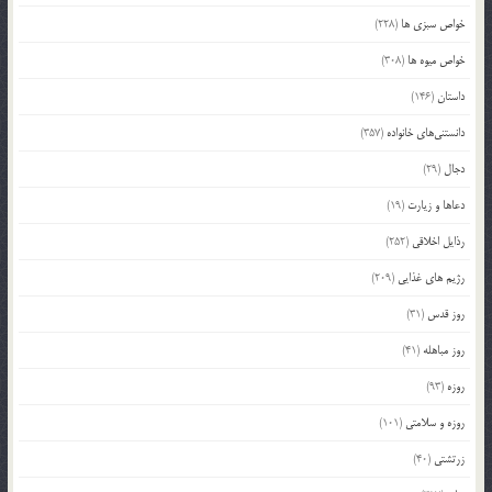
خواص سبزی ها
(228)
خواص میوه ها
(308)
داستان
(146)
دانستنی‌های خانواده
(357)
دجال
(29)
دعاها و زیارت
(19)
رذایل اخلاقی
(252)
رژیم های غذایی
(209)
روز قدس
(31)
روز مباهله
(41)
روزه
(93)
روزه و سلامتی
(101)
زرتشتی
(40)