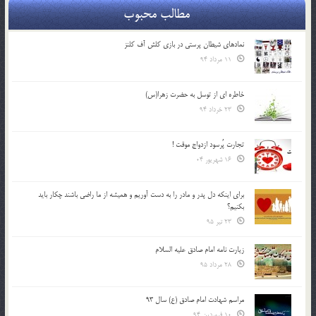
مطالب محبوب
نمادهای شیطان پرستی در بازی کلش آف کلنز
11 مرداد 94
خاطره ای از توسل به حضرت زهرا(س)
23 خرداد 94
تجارت پُرسود ازدواج موقت !
16 شهریور 04
براي اينكه دل پدر و مادر را به دست آوريم و هميشه از ما راضي باشند چكار بايد
بكنيم؟
23 تیر 95
زیارت نامه امام صادق علیه السلام
28 مرداد 95
مراسم شهادت امام صادق (ع) سال 93
10 فروردین 94