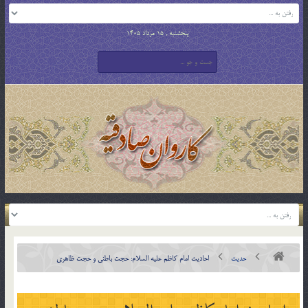
پنجشنبه , 15 مرداد 1405
حدیث
احادیث امام کاظم علیه السلام: حجت باطنی و حجت ظاهری