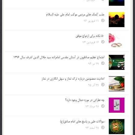
جذب کمک های مردمی موکب امام علی علیه السلام
11 شهریور 96
50 نکته برای ازدواج موفق
16 فروردین 94
اجتماع عظیم صادقیون در آستان مقدس امامزاده سید جلال الدین اشرف سال 1396
29 تیر 96
احادیث معصومین درباره ترک نماز و سهل انگاری در نماز
29 آذر 95
چه نظراتی در مورد دجال وجود دارد؟
28 مرداد 94
سوالات طبی و پاسخ های امام صادق(ع)
28 اسفند 93