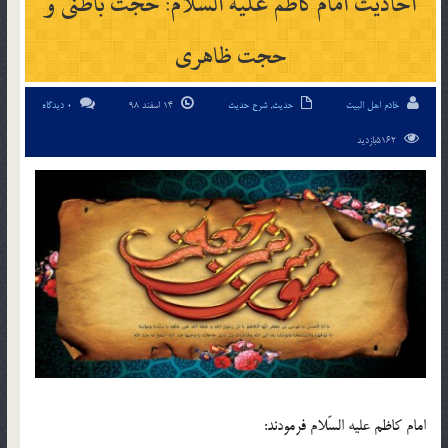
احادیث امام کاظم علیه السلام: حجت باطنی و
حجت ظاهری
خادم اهل البیت
حدیث
,
شرح حدیث
14 اسفند 98
0 دیدگاه
5162بازدید
امام کاظم علیه السّلام فرمودند: