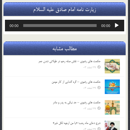
زیارت نامه امام صادق علیه السلام
پخش‌کننده
00:00
00:00
صوت
مطالب مشابه
حکمت های رضوی – نقش صله رحم در طولانی شدن عمر
29 اسفند 03
حکمت های رضوی – گره گشایی از کار مومن
29 اسفند 03
حکمت های رضوی – حد نیکی به پدر و مادر
29 اسفند 03
شرح دعای ماه رجب؛ «یا من ارجوه لکل خیر»
29 اسفند 03