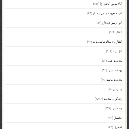
امام موسی کاظم (ع)
(152)
امر به معروف و نهی از منکر
(63)
امور تربیتی فرزندان
(51)
انتظار
(164)
انتظار از دیدگاه شخصیت ها
(17)
اهل بیت
(104)
بهداشت جسم
(73)
بهداشت روان
(26)
بهداشت محیط
(18)
بودائیسم
(15)
پزشکی و سلامت
(1,980)
پند خوبان
(129)
تحصیل
(62)
تحصیل
(65)