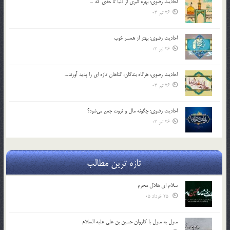
احادیث رضوی: بهره گیری از دنیا تا حدی که …
26 تیر 03
احادیث رضوی: بهتر از همسر خوب
26 تیر 03
احادیث رضوی: هرگاه بندگان، گناهان تازه ای را پدید آورند…
26 تیر 03
احادیث رضوی: چگونه مال و ثروت جمع می‌شود؟
26 تیر 03
تازه ترین مطالب
سلام ای هلال محرم
25 خرداد 05
منزل به منزل با کاروان حسین بن علی علیه السلام