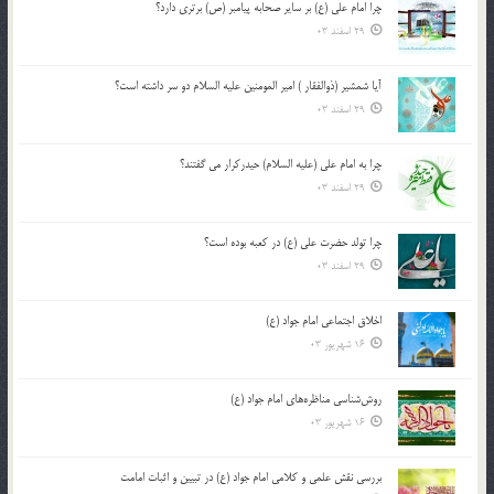
چرا امام علی (ع) بر سایر صحابه پیامبر (ص) برتری دارد؟
29 اسفند 03
آیا شمشیر (ذوالفقار ) امیر المومنین علیه السلام دو سر داشته است؟
29 اسفند 03
چرا به امام علی (علیه السلام) حیدرکرار می گفتند؟
29 اسفند 03
چرا تولد حضرت علی (ع) در کعبه بوده است؟
29 اسفند 03
اخلاق اجتماعی امام جواد (ع)
16 شهریور 03
روش‌شناسی مناظره‌های امام جواد (ع)
16 شهریور 03
بررسی نقش علمی و کلامی امام جواد (ع) در تبیین و اثبات امامت