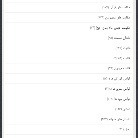
حکایت های قرآنی
(107)
حکایت های معصومین
(838)
حکومت جهانی امام زمان (عج)
(24)
خاندان عصمت
(15)
خانواده
(227)
خانواده
(2,682)
خانواده مهدوی
(22)
خواص خوراکی ها
(550)
خواص سبزی ها
(228)
خواص میوه ها
(308)
داستان
(146)
دانستنی‌های خانواده
(357)
دجال
(29)