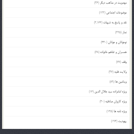
مهدویت در مذاهب دیگر
(36)
موضوعات اجتماعی
(122)
نقد و پاسخ به شبهات
(2,166)
نماز
(225)
نوجوانان و جوانان
(440)
همسران و تفاهم خانواده
(68)
وقف
(77)
ولایت فقیه
(37)
ویتامین ها
(89)
ویژه امامزاده سید جلال الدین
(16)
ویژه کاروان صادقیه
(30)
ویژه نامه ها
(135)
یهودیت
(194)