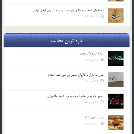
داستانهای ائمه: امام صادق (ع): مدارا با مردم در پس گرفتن قرض
21 مرداد 03
تازه ترین مطالب
سلام ای هلال محرم
25 خرداد 05
منزل به منزل با کاروان حسین بن علی علیه السلام
25 خرداد 05
پاسخ امام زمان علیه السلام به چند شبهه عاشورایی
25 خرداد 05
من سرزمین کربلا
25 خرداد 05