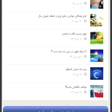
15 دی 95
طرح همگانی خواندن دعای فرج در لحظه تحویل سال
27 اسفند 03
چهل حدیث نگاه به نامحرم
13 خرداد 94
آیا جرقه ظهور در یمن زده شده است ؟!
8 فروردین 94
ویژه ماه شعبان المعظّم
28 دی 04
مواظب نگاهتان باشید!!!
18 اسفند 93