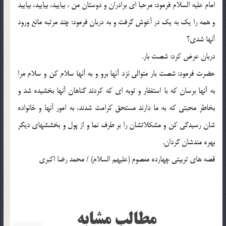
امام عليه السلام فرمود: مرحبا اي برادران و دوستان من ، بياييد، بياييد، بياييد
و همه را يك به يك در آغوش گرفت و به دربان فرمود: چند مرتبه مانع ورود
آنها شدي؟
دربان عرض كرد: شصت بار.
حضرت فرمود: شصت بار متوالي نزد آنها برو و به آنها سلام كن و سلام مرا
به آنها برسان كه با استغفار و توبه اي كه كردند گناهان آنها بخشيده شد و
بخاطر محبتي كه به ما دارند مستحق كرامت شدند، به امور آنها و خانواده
شان رسيدگي كن و مشكلاتشان را بر طرف نما و از پول و بخششهاي ديگر
بهره مندشان گردان.
قصه هاي تربيتي چهارده معصوم (عليهم السلام) / محمد رضا اکبري
مطالب مشابه