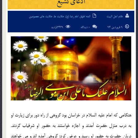
ادعای تشيع
خادم اهل البیت
ائمه اطهار
,
امام رضا (ع)
,
حکایت ها
,
حکایت های معصومین
9 فروردین 94
0 دیدگاه
3439بازدید
هنگامي كه امام عليه السلام در خراسان بود گروهي از راه دور براي زيارت او
به درب منزل حضرت آمدند و اجازه خواستند به حضور او شرفياب گردند.
دربان حضرت به حضور او رسيد و عرض كرد: گروهي آمده اند و مي خواهند