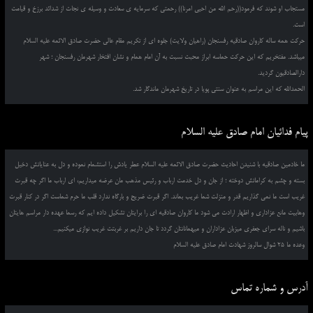
مستجاب او شوند که فرمود((رحم الله من احیی امرنا)) رحمتی که سرمایه ی سعادت و وسیله ی نجات از شدائد برزخ و قیامت
است.
حرکت همه ساله کاروان صادقیه رفسنجان (راهیان ولایت) جلوه ای از تکریم مقام عالی حضرت صادق الائمه علیه السلام
میباشد. مفتخریم که این حرکت حماسه ابراز محبت نسبت به آن امام همام و نشان افتخار شهرمان رفسنجان ؛ شهر
دارالصادقیون گردید.
الحمدالله که این مراسم به عنوان سنتی پویا در تاریخ شهرمان ماندگار شد.
پیام فدائیان امام صادق علیه السلام
ما خادمین صادقیه با شنیدن احادیث حضرت صادق الائمه علیه السلام عطر یادش را استشمام نموده و دل به عنایاتش دخیل
بسته و چشم به کراماتش دوخته ؛ از جان و دل خدمت ارباب و رئیس مذهب مان عرضه میداریم، ای ارباب ما اگر چه قبرت
غریب است ما نمی گذاریم قدر و منزلت شما غریب بماند. اگر قبرت ضریح و بارگاه ندارد قلب ما حرم شماست اگر در کنار قبرت
وهابیت مانع عزاداری و اظهار ارادت می شود ما کاروان صادقیه ای را برایتان تشکیل داده ایم که رسما عهده دار مراسم هایتان
باشیم و ناله سرای جعفری میزبان عزاداران و میهمانانتان گردد تا جان داریم بر غربتت غریب نوازی میکنیم...
وعده ما 25 شوال سالروز شهادت امام صادق علیه السلام
آدرس و شماره تماس