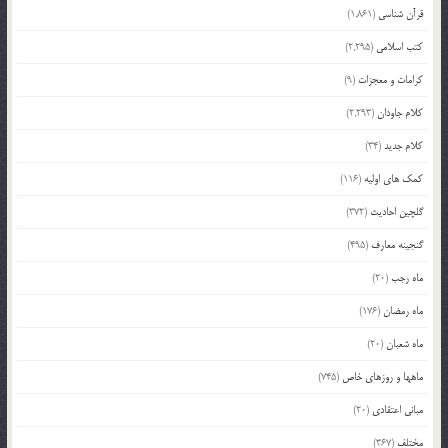
قرآن شناسی
(1,861)
کتب اسلامی
(2,295)
کرامات و معجزات
(9)
کلام جاودان
(2,293)
کلام جدید
(34)
کمک های اولیه
(116)
گلچین احادیث
(372)
گنجینه معارف
(495)
ماه رجب
(20)
ماه رمضان
(176)
ماه شعبان
(20)
ماهها و روزهای خاص
(745)
مبانی اعتقادی
(20)
مختلف
(367)