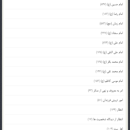
امام حسین (ع)
(847)
امام رضا (ع)
(182)
امام زمان (عج)
(583)
امام سجاد (ع)
(227)
امام علی (ع)
(894)
امام علی النقی (ع)
(165)
امام محمد باقر (ع)
(165)
امام محمد تقی (ع)
(146)
امام موسی کاظم (ع)
(152)
امر به معروف و نهی از منکر
(63)
امور تربیتی فرزندان
(51)
انتظار
(164)
انتظار از دیدگاه شخصیت ها
(17)
اهل بیت
(104)