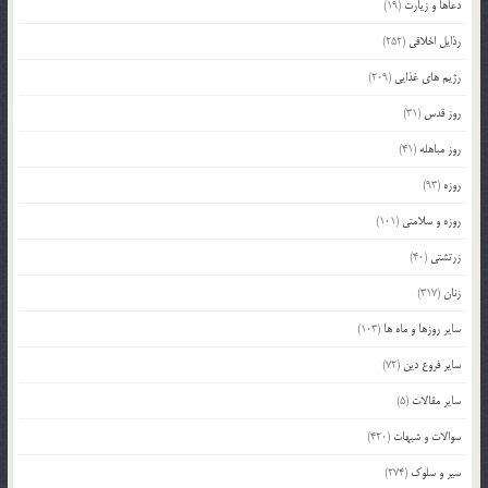
دعاها و زیارت
(19)
رذایل اخلاقی
(252)
رژیم های غذایی
(209)
روز قدس
(31)
روز مباهله
(41)
روزه
(93)
روزه و سلامتی
(101)
زرتشتی
(40)
زنان
(317)
سایر روزها و ماه ها
(103)
سایر فروع دین
(72)
سایر مقالات
(5)
سوالات و شبهات
(420)
سیر و سلوک
(274)