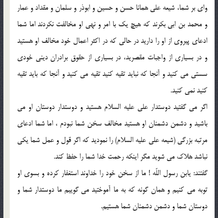
واي بر شما، شيعه علي همانا حسن و حسين و ابوذر و سلمان و مقداد و عمار
و محمد بن ابي بكرند كه هيچ يك با امر و نهي او مخالفت نكردند اما شما
ادعاي پيروي از او را داريد در حالي كه در اكثر اعمال خود مخالف او هستيد
و در بسياري از واجبات مقصريد، در بسياري از حقوق برادران ديني خودي
سستي مي كنيد و آنجا كه نبايد تقيه كنيد تقيه مي كنيد و آنجا كه بايد تقيه
كنيد نمي كنيد.
اگر مي گفتيد دوستدار علي عليه السلام هستيد و دوستدار دوستان او مي
باشيد و دشمن دشمنان او هستيد مخالف سخن شما نبودم ، اما شما ادعاي
مرتبه بزرگي (شيعه علي عليه السلام) را نموديد كه اگر قول و عمل شما يكي
نباشد هلاك مي شويد مگر اينكه رحمت خدا شما را حفظ كند.
گفتند: يابن رسول اللّه ! ما از سخن خود را خداوند استغفار كرده و بسوي او
توبه مي كنيم و همان گونه كه به ما آموختيد مي گوييم ما دوستدار شما و
دوستان شما و دشمن دشمنان شما هستيم.