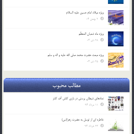
ویژه میلاد امام حسین علیه السلام
2 بهمن 04
ویژه ماه شعبان المعظّم
28 دی 04
ویژه مبعث حضرت محمد صلی الله علیه و اله و سلم
25 دی 04
مطالب محبوب
نمادهای شیطان پرستی در بازی کلش آف کلنز
11 مرداد 94
خاطره ای از توسل به حضرت زهرا(س)
23 خرداد 94