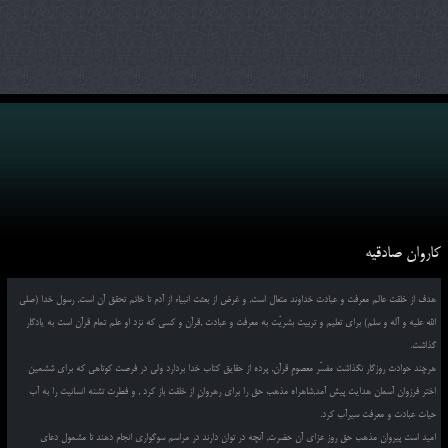
کاروان صادقیه
هدف از خلقت عالم معرفت و عبادت خداوند متعال است, و غرض از بعثت انبیاء از آدم تا خاتم تحقق آن است, رسول خدا (صلی
الله علیه و آله و سلم) برای تعلیم و تربیت بشریّت به معرفت و عبادت ,قرآن و کسی که نزد او علم تمام قرآن است به یادگار
گذاشت.
هرچند حوادث روزگار نگذاشت مفسّر معصومِ قرآن, پرده از حقایق کتاب خدا بردارد ولی در فرصت کوتاهی که برای ششمین
اختر فرزوان آسمان هدایت پیش آمد,شاهراه مذهب حق را برای رهروانِ از خلقت باز کرد , و فطرت تشنه انسانیت را به آب
حیات عبادت و معرفت سیرآب کرد.
امید است پیروان مذهب حق روز عزای آن حضرت, آنچه در توان دارند در مراسم سوگواری انجام دهند تا مشمول دعای