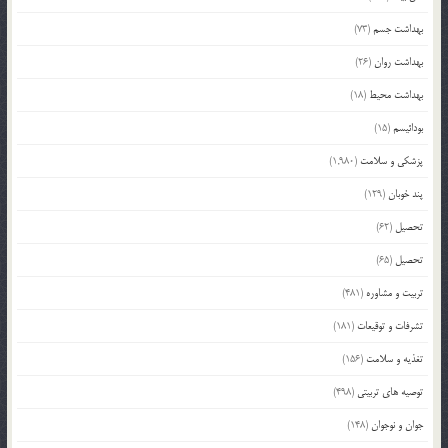
بهداشت جسم
(73)
بهداشت روان
(26)
بهداشت محیط
(18)
بودائیسم
(15)
پزشکی و سلامت
(1,980)
پند خوبان
(129)
تحصیل
(62)
تحصیل
(65)
تربیت و مشاوره
(481)
تشرفات و توقیعات
(181)
تغذیه و سلامت
(156)
توصیه های تربیتی
(498)
جوان و نوجوان
(148)