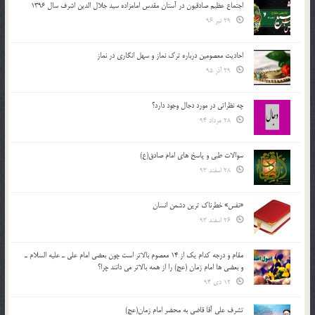
اجتماع عظیم صادقیون در آستان مقدس امامزاده سید جلال الدین اشرف سال 1396
29 تیر 96
احادیث معصومین درباره ترک نماز و سهل انگاری در نماز
29 آذر 95
چه نظراتی در مورد دجال وجود دارد؟
28 مرداد 94
سوالات طبی و پاسخ های امام صادق(ع)
28 اسفند 93
«نفس» خطرناک ترین دشمن انسان
26 اسفند 93
مقام و درجه كدام يك از 14 معصوم بالاتر است چون بعضي امام علي ـ عليه السلام ـ
و بعضي ها امام زمان (عج) را از همه بالاتر مي دانند چرا؟
12 دی 94
تشرف علي آقا قاضي به محضر امام زمان(عج)