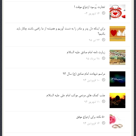
تجارت پُرسود ازدواج موقت !
16 شهریور 04
براي اينكه دل پدر و مادر را به دست آوريم و هميشه از ما راضي باشند چكار بايد
بكنيم؟
23 تیر 95
زیارت نامه امام صادق علیه السلام
28 مرداد 95
مراسم شهادت امام صادق (ع) سال 93
10 فروردین 94
جذب کمک های مردمی موکب امام علی علیه السلام
11 شهریور 96
50 نکته برای ازدواج موفق
16 فروردین 94