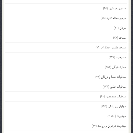
مدعیان دروغین
(25)
مراجع معظم تقلید
(15)
مردان
(40)
مسجد
(87)
مسجد مقدس جمکران
(19)
مسیحیت
(229)
معارف قرآنی
(855)
مناظرات علما و بزرگان
(79)
مناظرات علمی
(139)
مناظرات معصومین
(60)
مهارتهای زندگی
(845)
مهدویت
(2,150)
مهدویت در قرآن و روایات
(47)