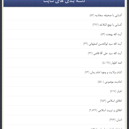
دسته بندی های سایت
آشنایی با صحیفه سجادیه
(56)
آشنایی با نهج البلاغه
(392)
آیت الله بهجت
(54)
آیت الله سید ابوالحسن اصفهانی
(43)
آیت الله سید علی آقا قاضی
(42)
ائمه اطهار
(5,038)
اثبات ولایت و وجود امام زمان
(73)
احادیث موضوعی
(550)
اخبار
(717)
اخلاق اسلامی
(956)
اخلاق و تربیت اسلامی
(2,836)
ادیان
(474)