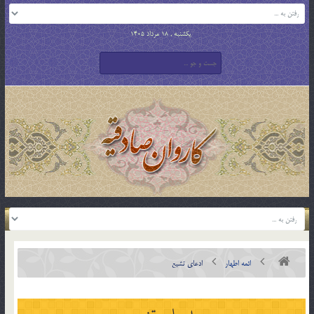
یکشنبه , 18 مرداد 1405
ائمه اطهار
ادعای تشيع