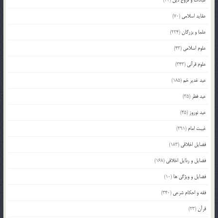
عقاید اسلامی
(70)
علما و بزرگان
(224)
علوم اسلامی
(43)
علوم قرآنی
(343)
عید غدیر خم
(185)
عید فطر
(35)
عید نوروز
(45)
غیبت امام
(291)
فضایل اخلاقی
(183)
فضایل و رذایل اخلاقی
(168)
فضایل و ویژگی ها
(10)
فقه و احکام شرعی
(340)
قرآن
(23)