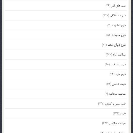
شب های قدر
(46)
شبهات اخلاقی
(217)
شرح احادیث
(51)
شرح حدیث
(550)
شرح دیوان حافظ
(11)
شناخت امام
(440)
شهید دستغیب
(38)
شیخ مفید
(42)
شیعه شناسی
(69)
صحیفه سجادیه
(4)
طب سنتی و گیاهی
(147)
ظهور
(334)
عبادات اسلامی
(627)
عبادات و فروع دین
(34)