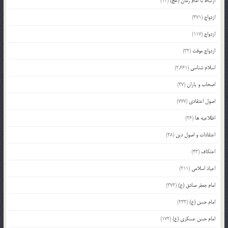
ارتباط با امام زمان (عج)
(14)
ازدواج
(371)
ازدواج
(117)
ازدواج موقت
(32)
اسلام شناسی
(2,661)
اصحاب و یاران
(37)
اصول اعتقادی
(777)
اطلاعیه ها
(26)
اعتقادات و اصول دین
(28)
اعتکاف
(43)
اعیاد اسلامی
(211)
امام جعفر صادق (ع)
(372)
امام حسن (ع)
(233)
امام حسن عسکری (ع)
(172)