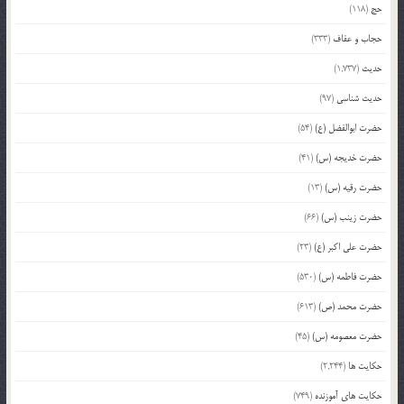
حج
(118)
حجاب و عفاف
(333)
حدیث
(1,737)
حدیث شناسی
(97)
حضرت ابوالفضل (ع)
(54)
حضرت خدیجه (س)
(41)
حضرت رقیه (س)
(13)
حضرت زینب (س)
(66)
حضرت علی اکبر (ع)
(23)
حضرت فاطمه (س)
(530)
حضرت محمد (ص)
(613)
حضرت معصومه (س)
(45)
حکایت ها
(2,244)
حکایت های آموزنده
(749)