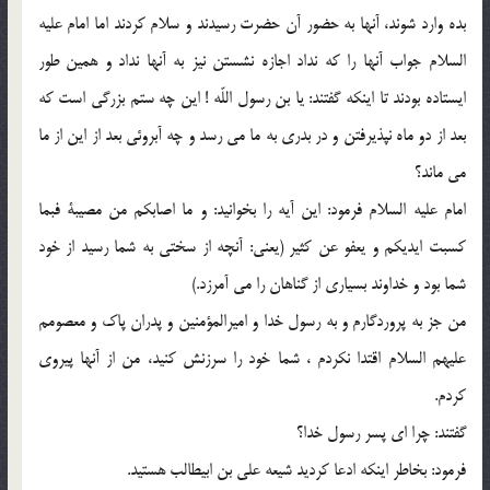
بده وارد شوند، آنها به حضور آن حضرت رسيدند و سلام كردند اما امام عليه
السلام جواب آنها را كه نداد اجازه نشستن نيز به آنها نداد و همين طور
ايستاده بودند تا اينكه گفتند: يا بن رسول اللّه ! اين چه ستم بزرگي است كه
بعد از دو ماه نپذيرفتن و در بدري به ما مي رسد و چه آبروئي بعد از اين از ما
مي ماند؟
امام عليه السلام فرمود: اين آيه را بخوانيد: و ما اصابكم من مصيبة فبما
كسبت ايديكم و يعفو عن كثير (يعني: آنچه از سختي به شما رسيد از خود
شما بود و خداوند بسياري از گناهان را مي آمرزد.)
من جز به پروردگارم و به رسول خدا و اميرالمؤمنين و پدران پاك و معصومم
عليهم السلام اقتدا نكردم ، شما خود را سرزنش كنيد، من از آنها پيروي
كردم.
گفتند: چرا اي پسر رسول خدا؟
فرمود: بخاطر اينكه ادعا كرديد شيعه علي بن ابيطالب هستيد.