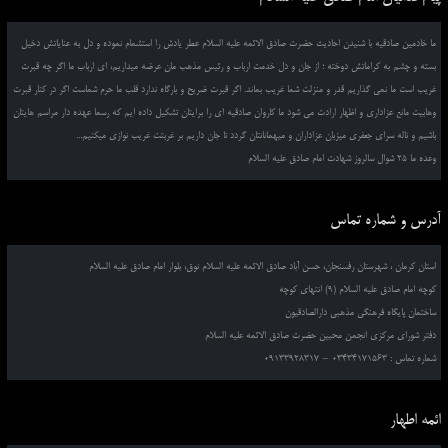
ما خادمین صادقیه با شنیدن احادیث حضرت صادق الائمه علیه السلام عطر یادش را استشمام نموده و دل به عنایاتش دخیل
بسته و چشم به کراماتش دوخته ؛ از جان و دل خدمت ارباب و رئیس مذهب مان عرضه میداریم، ای ارباب ما اگر چه قبرت
غریب است ما نمی گذاریم قدر و منزلت شما غریب بماند. اگر قبرت ضریح و بارگاه ندارد قلب ما حرم شماست اگر در کنار قبرت
وهابیت مانع عزاداری و اظهار ارادت می شود ما کاروان صادقیه ای را برایتان تشکیل داده ایم که رسما عهده دار مراسم هایتان
باشیم و ناله سرای جعفری میزبان عزاداران و میهمانانتان گردد تا جان داریم بر غربتت غریب نوازی میکنیم...
وعده ما 25 شوال سالروز شهادت امام صادق علیه السلام
آدرس و شماره تماس
استان کرمان ، شهرستان رفسنجان، حسن آباد صادق الائمه علیه السلام نوق، بلوار امام صادق علیه السلام
کوچه امام صادق علیه السلام (9) انتهای کوچه
ساختمان پایگاه فرهنگی مذهبی دارالصادقیون
دفتر شورای مرکزی انجمن محبین حضرت صادق الائمه علیه السلام
شماره تماس : 03434171563 – 09133928317
ائمه اطهار