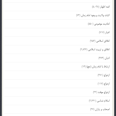
ائمه اطهار
(5,038)
اثبات ولایت و وجود امام زمان
(73)
احادیث موضوعی
(550)
اخبار
(717)
اخلاق اسلامی
(956)
اخلاق و تربیت اسلامی
(2,836)
ادیان
(474)
ارتباط با امام زمان (عج)
(14)
ازدواج
(371)
ازدواج
(117)
ازدواج موقت
(32)
اسلام شناسی
(2,661)
اصحاب و یاران
(37)