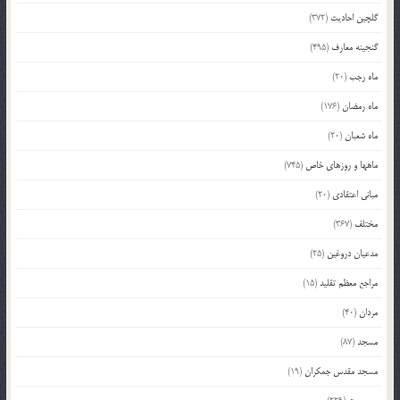
گلچین احادیث
(372)
گنجینه معارف
(495)
ماه رجب
(20)
ماه رمضان
(176)
ماه شعبان
(20)
ماهها و روزهای خاص
(745)
مبانی اعتقادی
(20)
مختلف
(367)
مدعیان دروغین
(25)
مراجع معظم تقلید
(15)
مردان
(40)
مسجد
(87)
مسجد مقدس جمکران
(19)