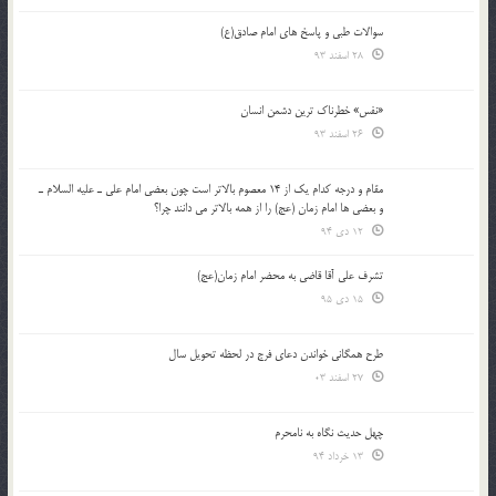
سوالات طبی و پاسخ های امام صادق(ع)
28 اسفند 93
«نفس» خطرناک ترین دشمن انسان
26 اسفند 93
مقام و درجه كدام يك از 14 معصوم بالاتر است چون بعضي امام علي ـ عليه السلام ـ
و بعضي ها امام زمان (عج) را از همه بالاتر مي دانند چرا؟
12 دی 94
تشرف علي آقا قاضي به محضر امام زمان(عج)
15 دی 95
طرح همگانی خواندن دعای فرج در لحظه تحویل سال
27 اسفند 03
چهل حدیث نگاه به نامحرم
13 خرداد 94