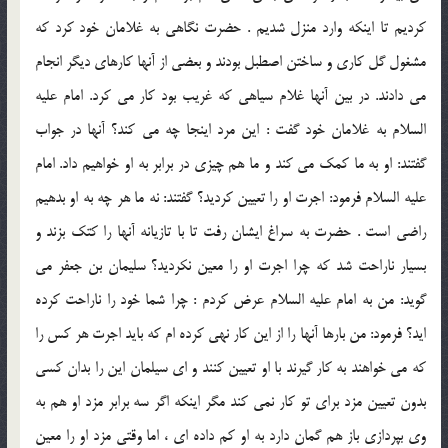
كرديم تا اينكه وارد منزل شديم . حضرت نگاهي به غلامان خود كرد كه
مشغول گل كاري و ساختن اصطبل بودند و بعضي از آنها كارهاي ديگر انجام
مي دادند. در بين آنها غلام سياهي كه غريب بود كار مي كرد. امام عليه
السلام به غلامان خود گفت : اين مرد اينجا چه مي كند؟ آنها در جواب
گفتند: او به ما كمك مي كند و ما هم چيزي در برابر به او خواهيم داد. امام
عليه السلام فرمود: اجرت او را تعيين كرديد؟ گفتند: نه ما هر چه به او بدهيم
راضي است . حضرت به سراغ ايشان رفت تا با تازيانه آنها را كتك بزند و
بسيار ناراحت شد كه چرا اجرت او را معين نكرديد؟ سليمان بن جعفر مي
گويد: من به امام عليه السلام عرض كردم : چرا شما خود را ناراحت كرده
ايد؟ فرمود: من بارها آنها را از اين كار نهي كرده ام كه بايد اجرت هر كس را
كه مي خواهند به كار گيرند با او تعيين كنند و اي سيلمان اين را بدان كسي
بدون تعيين مزد براي تو كار نمي كند مگر اينكه اگر سه برابر مزد او هم به
وي بپردازي باز هم گمان دارد به او كم داده اي ، اما وقتي مزد او را معين