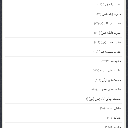
حضرت رقیه (س)
(13)
حضرت زینب (س)
(66)
حضرت علی اکبر (ع)
(23)
حضرت فاطمه (س)
(530)
حضرت محمد (ص)
(613)
حضرت معصومه (س)
(45)
حکایت ها
(2,244)
حکایت های آموزنده
(749)
حکایت های قرآنی
(107)
حکایت های معصومین
(838)
حکومت جهانی امام زمان (عج)
(24)
خاندان عصمت
(15)
خانواده
(227)
خانواده
(2,682)