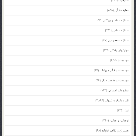
مسیحیت
(229)
معارف قرآنی
(855)
مناظرات علما و بزرگان
(79)
مناظرات علمی
(139)
مناظرات معصومین
(60)
مهارتهای زندگی
(845)
مهدویت
(2,150)
مهدویت در قرآن و روایات
(47)
مهدویت در مذاهب دیگر
(36)
موضوعات اجتماعی
(122)
نقد و پاسخ به شبهات
(2,166)
نماز
(225)
نوجوانان و جوانان
(440)
همسران و تفاهم خانواده
(68)