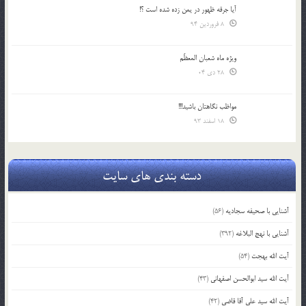
آیا جرقه ظهور در یمن زده شده است ؟!
8 فروردین 94
ویژه ماه شعبان المعظّم
28 دی 04
مواظب نگاهتان باشید!!!
18 اسفند 93
دسته بندی های سایت
آشنایی با صحیفه سجادیه
(56)
آشنایی با نهج البلاغه
(392)
آیت الله بهجت
(54)
آیت الله سید ابوالحسن اصفهانی
(43)
آیت الله سید علی آقا قاضی
(42)