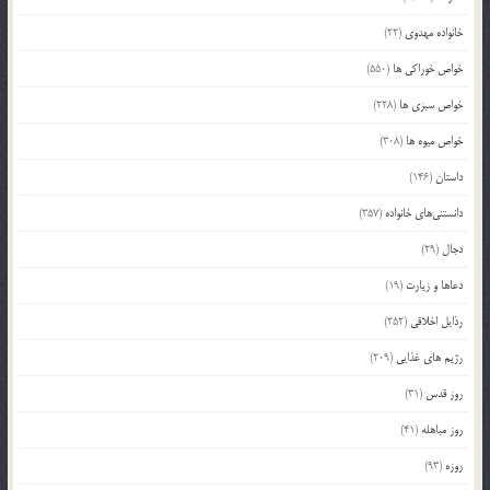
خانواده مهدوی
(22)
خواص خوراکی ها
(550)
خواص سبزی ها
(228)
خواص میوه ها
(308)
داستان
(146)
دانستنی‌های خانواده
(357)
دجال
(29)
دعاها و زیارت
(19)
رذایل اخلاقی
(252)
رژیم های غذایی
(209)
روز قدس
(31)
روز مباهله
(41)
روزه
(93)