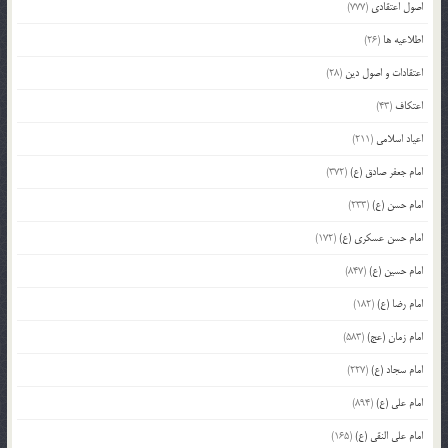
اصول اعتقادی
(777)
اطلاعیه ها
(26)
اعتقادات و اصول دین
(28)
اعتکاف
(43)
اعیاد اسلامی
(211)
امام جعفر صادق (ع)
(372)
امام حسن (ع)
(233)
امام حسن عسکری (ع)
(172)
امام حسین (ع)
(847)
امام رضا (ع)
(182)
امام زمان (عج)
(583)
امام سجاد (ع)
(227)
امام علی (ع)
(894)
امام علی النقی (ع)
(165)