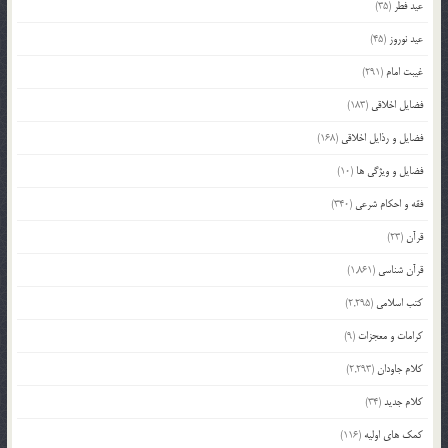
عید فطر
(35)
عید نوروز
(45)
غیبت امام
(291)
فضایل اخلاقی
(183)
فضایل و رذایل اخلاقی
(168)
فضایل و ویژگی ها
(10)
فقه و احکام شرعی
(340)
قرآن
(23)
قرآن شناسی
(1,861)
کتب اسلامی
(2,295)
کرامات و معجزات
(9)
کلام جاودان
(2,293)
کلام جدید
(34)
کمک های اولیه
(116)