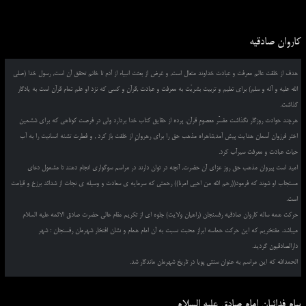
کاروان صادقیه
هدف از خلقت عالم معرفت و عبادت خداوند متعال است, و غرض از بعثت انبیاء از آدم تا خاتم تحقق آن است, رسول خدا (صلی
الله علیه و آله و سلم) برای تعلیم و تربیت بشریّت به معرفت و عبادت ,قرآن و کسی که نزد او علم تمام قرآن است به یادگار
گذاشت.
هرچند حوادث روزگار نگذاشت مفسّر معصومِ قرآن, پرده از حقایق کتاب خدا بردارد ولی در فرصت کوتاهی که برای ششمین
اختر فرزوان آسمان هدایت پیش آمد,شاهراه مذهب حق را برای رهروانِ از خلقت باز کرد , و فطرت تشنه انسانیت را به آب
حیات عبادت و معرفت سیرآب کرد.
امید است پیروان مذهب حق روز عزای آن حضرت, آنچه در توان دارند در مراسم سوگواری انجام دهند تا مشمول دعای
مستجاب او شوند که فرمود((رحم الله من احیی امرنا)) رحمتی که سرمایه ی سعادت و وسیله ی نجات از شدائد برزخ و قیامت
است.
حرکت همه ساله کاروان صادقیه رفسنجان (راهیان ولایت) جلوه ای از تکریم مقام عالی حضرت صادق الائمه علیه السلام
میباشد. مفتخریم که این حرکت حماسه ابراز محبت نسبت به آن امام همام و نشان افتخار شهرمان رفسنجان ؛ شهر
دارالصادقیون گردید.
الحمدالله که این مراسم به عنوان سنتی پویا در تاریخ شهرمان ماندگار شد.
پیام فدائیان امام صادق علیه السلام