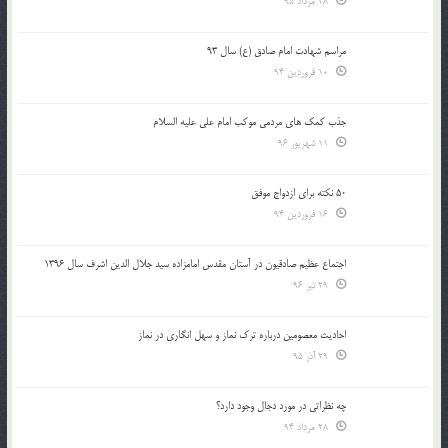
28 مرداد 95
مراسم شهادت امام صادق (ع) سال 93
10 فروردین 94
جذب کمک های مردمی موکب امام علی علیه السلام
11 شهریور 96
50 نکته برای ازدواج موفق
16 فروردین 94
اجتماع عظیم صادقیون در آستان مقدس امامزاده سید جلال الدین اشرف سال 1396
29 تیر 96
احادیث معصومین درباره ترک نماز و سهل انگاری در نماز
29 آذر 95
چه نظراتی در مورد دجال وجود دارد؟
28 مرداد 94