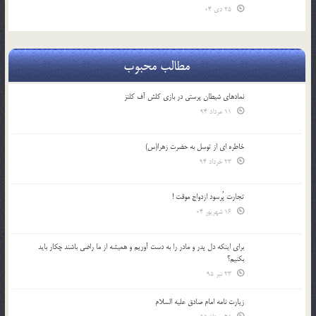
25 دی 04
مطالب محبوب
نمادهای شیطان پرستی در بازی کلش آف کلنز
11 مرداد 94
خاطره ای از توسل به حضرت زهرا(س)
23 خرداد 94
تجارت پُرسود ازدواج موقت !
16 شهریور 04
براي اينكه دل پدر و مادر را به دست آوريم و هميشه از ما راضي باشند چكار بايد
بكنيم؟
23 تیر 95
زیارت نامه امام صادق علیه السلام