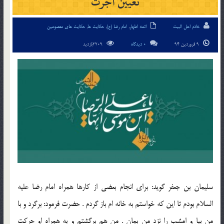
تعيين اجرت
خادم اهل البیت
ائمه اطهار
,
امام رضا (ع)
,
حکایت ها
,
حکایت های معصومین
9 فروردین 94
0 دیدگاه
2209بازدید
سليمان بن جعفر گويد: براي انجام بعضي از كارها همراه امام رضا عليه
السلام بودم تا اين كه خواستم به خانه ام باز گردم . حضرت فرمود: برگرد و با
من بيا و امشب را نزد من بمان . من هم برگشتم و به همراه او حركت