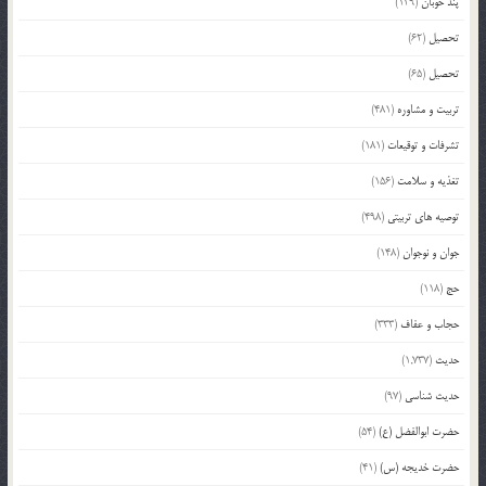
پند خوبان
(129)
تحصیل
(62)
تحصیل
(65)
تربیت و مشاوره
(481)
تشرفات و توقیعات
(181)
تغذیه و سلامت
(156)
توصیه های تربیتی
(498)
جوان و نوجوان
(148)
حج
(118)
حجاب و عفاف
(333)
حدیث
(1,737)
حدیث شناسی
(97)
حضرت ابوالفضل (ع)
(54)
حضرت خدیجه (س)
(41)