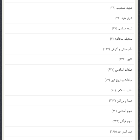
شهید دستغیب
(38)
شیخ مفید
(42)
شیعه شناسی
(69)
صحیفه سجادیه
(4)
طب سنتی و گیاهی
(147)
ظهور
(334)
عبادات اسلامی
(627)
عبادات و فروع دین
(34)
عقاید اسلامی
(70)
علما و بزرگان
(224)
علوم اسلامی
(43)
علوم قرآنی
(343)
عید غدیر خم
(185)