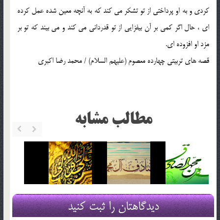
كردي و به او پرداختي از تو تشكر مي كند كه به آنچه معين شده عمل كرده
اي ، حال اگر كمي بر آن بيفزايي از تو قدرداني مي كند و مي بيند كه تو بر
مزد او افزوده اي.
قصه هاي تربيتي چهارده معصوم (عليهم السلام) / محمد رضا اکبري
مطالب مشابه
دیدگاهتان را ثبت کنید