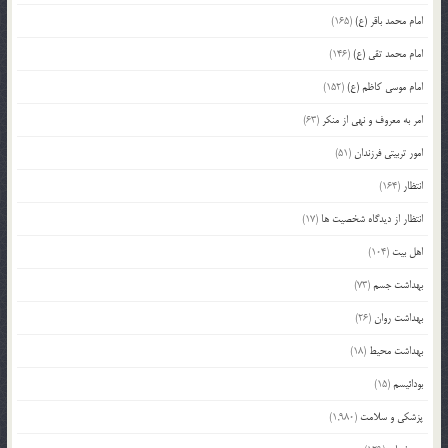
امام محمد باقر (ع)
(165)
امام محمد تقی (ع)
(146)
امام موسی کاظم (ع)
(152)
امر به معروف و نهی از منکر
(63)
امور تربیتی فرزندان
(51)
انتظار
(164)
انتظار از دیدگاه شخصیت ها
(17)
اهل بیت
(104)
بهداشت جسم
(73)
بهداشت روان
(26)
بهداشت محیط
(18)
بودائیسم
(15)
پزشکی و سلامت
(1,980)