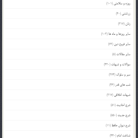
روزه و سلامتی
(101)
زرتشتی
(40)
زنان
(317)
سایر روزها و ماه ها
(103)
سایر فروع دین
(72)
سایر مقالات
(5)
سوالات و شبهات
(420)
سیر و سلوک
(274)
شب های قدر
(46)
شبهات اخلاقی
(217)
شرح احادیث
(51)
شرح حدیث
(550)
شرح دیوان حافظ
(11)
شناخت امام
(440)