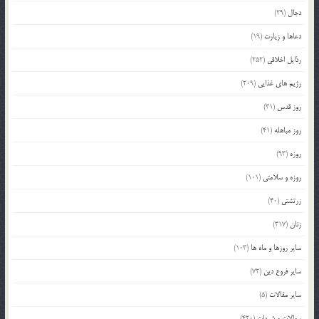
دجال
(29)
دعاها و زیارت
(19)
رذایل اخلاقی
(252)
رژیم های غذایی
(209)
روز قدس
(31)
روز مباهله
(41)
روزه
(93)
روزه و سلامتی
(101)
زرتشتی
(40)
زنان
(317)
سایر روزها و ماه ها
(103)
سایر فروع دین
(72)
سایر مقالات
(5)
سوالات و شبهات
(420)