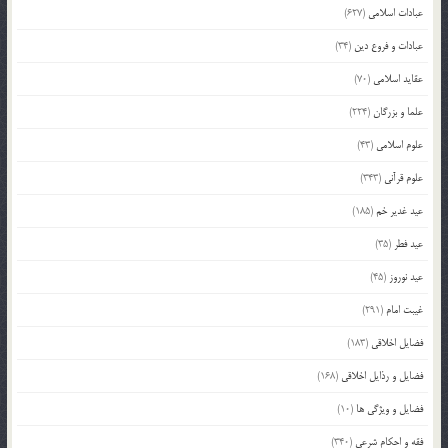
عبادات اسلامی
(627)
عبادات و فروع دین
(34)
عقاید اسلامی
(70)
علما و بزرگان
(224)
علوم اسلامی
(43)
علوم قرآنی
(343)
عید غدیر خم
(185)
عید فطر
(35)
عید نوروز
(45)
غیبت امام
(291)
فضایل اخلاقی
(183)
فضایل و رذایل اخلاقی
(168)
فضایل و ویژگی ها
(10)
فقه و احکام شرعی
(340)