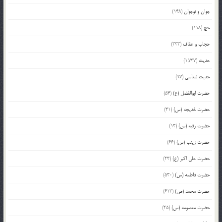
جوان و نوجوان
(148)
حج
(118)
حجاب و عفاف
(333)
حدیث
(1,737)
حدیث شناسی
(97)
حضرت ابوالفضل (ع)
(54)
حضرت خدیجه (س)
(41)
حضرت رقیه (س)
(13)
حضرت زینب (س)
(66)
حضرت علی اکبر (ع)
(23)
حضرت فاطمه (س)
(530)
حضرت محمد (ص)
(613)
حضرت معصومه (س)
(45)