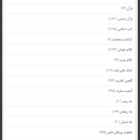
قرآن
(23)
قرآن شناسی
(1,861)
کتب اسلامی
(2,295)
کرامات و معجزات
(9)
کلام جاودان
(2,293)
کلام جدید
(34)
کمک های اولیه
(116)
گلچین احادیث
(372)
گنجینه معارف
(495)
ماه رجب
(20)
ماه رمضان
(176)
ماه شعبان
(20)
ماهها و روزهای خاص
(745)