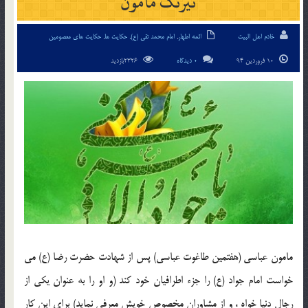
نيرنگ مأمون
خادم اهل البیت
ائمه اطهار
,
امام محمد تقی (ع)
,
حکایت ها
,
حکایت های معصومین
10 فروردین 94
0 دیدگاه
2326بازدید
مامون عباسي (هفتمين طاغوت عباسي) پس از شهادت حضرت رضا (ع) مي
خواست امام جواد (ع) را جزء اطرافيان خود كند (و او را به عنوان يكي از
رجال دنيا خواه ، و از مشاوران مخصوص خويش معرفي نمايد) براي اين كار