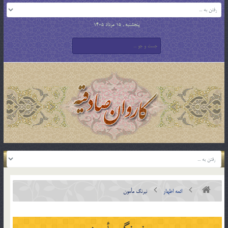
پنجشنبه , 15 مرداد 1405
ائمه اطهار
نيرنگ مأمون