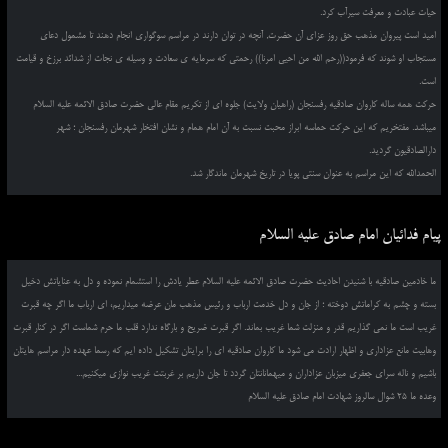
حیات عبادت و معرفت سیرآب کرد.
امید است پیروان مذهب حق روز عزای آن حضرت, آنچه در توان دارند در مراسم سوگواری انجام دهند تا مشمول دعای
مستجاب او شوند که فرمود((رحم الله من احیی امرنا)) رحمتی که سرمایه ی سعادت و وسیله ی نجات از شدائد برزخ و قیامت
است.
حرکت همه ساله کاروان صادقیه رفسنجان (راهیان ولایت) جلوه ای از تکریم مقام عالی حضرت صادق الائمه علیه السلام
میباشد. مفتخریم که این حرکت حماسه ابراز محبت نسبت به آن امام همام و نشان افتخار شهرمان رفسنجان ؛ شهر
دارالصادقیون گردید.
الحمدالله که این مراسم به عنوان سنتی پویا در تاریخ شهرمان ماندگار شد.
پیام فدائیان امام صادق علیه السلام
ما خادمین صادقیه با شنیدن احادیث حضرت صادق الائمه علیه السلام عطر یادش را استشمام نموده و دل به عنایاتش دخیل
بسته و چشم به کراماتش دوخته ؛ از جان و دل خدمت ارباب و رئیس مذهب مان عرضه میداریم، ای ارباب ما اگر چه قبرت
غریب است ما نمی گذاریم قدر و منزلت شما غریب بماند. اگر قبرت ضریح و بارگاه ندارد قلب ما حرم شماست اگر در کنار قبرت
وهابیت مانع عزاداری و اظهار ارادت می شود ما کاروان صادقیه ای را برایتان تشکیل داده ایم که رسما عهده دار مراسم هایتان
باشیم و ناله سرای جعفری میزبان عزاداران و میهمانانتان گردد تا جان داریم بر غربتت غریب نوازی میکنیم...
وعده ما 25 شوال سالروز شهادت امام صادق علیه السلام