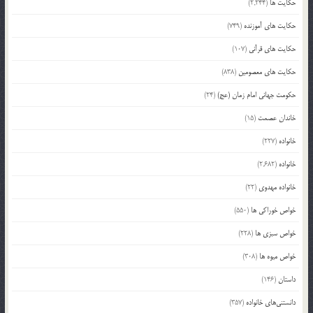
حکایت ها
(2,244)
حکایت های آموزنده
(749)
حکایت های قرآنی
(107)
حکایت های معصومین
(838)
حکومت جهانی امام زمان (عج)
(24)
خاندان عصمت
(15)
خانواده
(227)
خانواده
(2,682)
خانواده مهدوی
(22)
خواص خوراکی ها
(550)
خواص سبزی ها
(228)
خواص میوه ها
(308)
داستان
(146)
دانستنی‌های خانواده
(357)