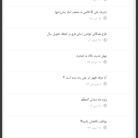
تشرف علي آقا قاضي به محضر امام زمان(عج)
15 دی 95
طرح همگانی خواندن دعای فرج در لحظه تحویل سال
27 اسفند 03
چهل حدیث نگاه به نامحرم
13 خرداد 94
آیا جرقه ظهور در یمن زده شده است ؟!
8 فروردین 94
ویژه ماه شعبان المعظّم
28 دی 04
مواظب نگاهتان باشید!!!
18 اسفند 93