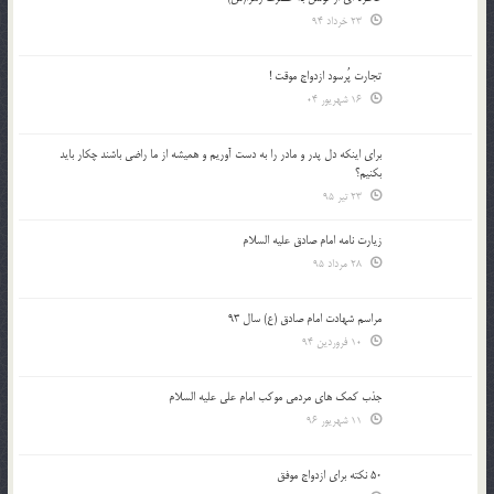
23 خرداد 94
تجارت پُرسود ازدواج موقت !
16 شهریور 04
براي اينكه دل پدر و مادر را به دست آوريم و هميشه از ما راضي باشند چكار بايد
بكنيم؟
23 تیر 95
زیارت نامه امام صادق علیه السلام
28 مرداد 95
مراسم شهادت امام صادق (ع) سال 93
10 فروردین 94
جذب کمک های مردمی موکب امام علی علیه السلام
11 شهریور 96
50 نکته برای ازدواج موفق