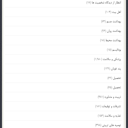
انتظار از دیدگاه شخصیت ها
(17)
اهل بیت
(104)
بهداشت جسم
(73)
بهداشت روان
(26)
بهداشت محیط
(18)
بودائیسم
(15)
پزشکی و سلامت
(1,980)
پند خوبان
(129)
تحصیل
(62)
تحصیل
(65)
تربیت و مشاوره
(481)
تشرفات و توقیعات
(181)
تغذیه و سلامت
(156)
توصیه های تربیتی
(498)