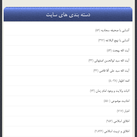
دسته بندی های سایت
آشنایی با صحیفه سجادیه
(56)
آشنایی با نهج البلاغه
(392)
آیت الله بهجت
(54)
آیت الله سید ابوالحسن اصفهانی
(43)
آیت الله سید علی آقا قاضی
(42)
ائمه اطهار
(5,038)
اثبات ولایت و وجود امام زمان
(73)
احادیث موضوعی
(550)
اخبار
(717)
اخلاق اسلامی
(956)
اخلاق و تربیت اسلامی
(2,836)