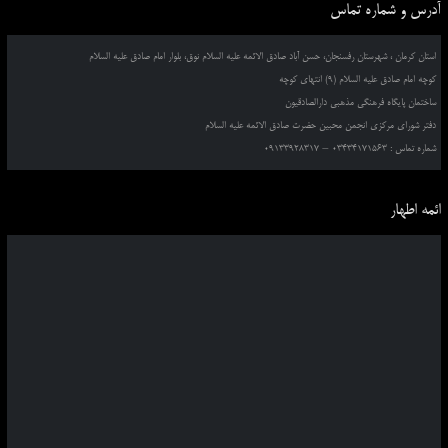
آدرس و شماره تماس
استان کرمان ، شهرستان رفسنجان، حسن آباد صادق الائمه علیه السلام نوق، بلوار امام صادق علیه السلام
کوچه امام صادق علیه السلام (9) انتهای کوچه
ساختمان پایگاه فرهنگی مذهبی دارالصادقیون
دفتر شورای مرکزی انجمن محبین حضرت صادق الائمه علیه السلام
شماره تماس : 03434171563 – 09133928317
ائمه اطهار