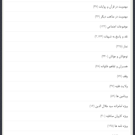
مهدویت در قرآن و روایات
(47)
مهدویت در مذاهب دیگر
(36)
موضوعات اجتماعی
(122)
نقد و پاسخ به شبهات
(2,166)
نماز
(225)
نوجوانان و جوانان
(440)
همسران و تفاهم خانواده
(68)
وقف
(77)
ولایت فقیه
(37)
ویتامین ها
(89)
ویژه امامزاده سید جلال الدین
(16)
ویژه کاروان صادقیه
(30)
ویژه نامه ها
(135)