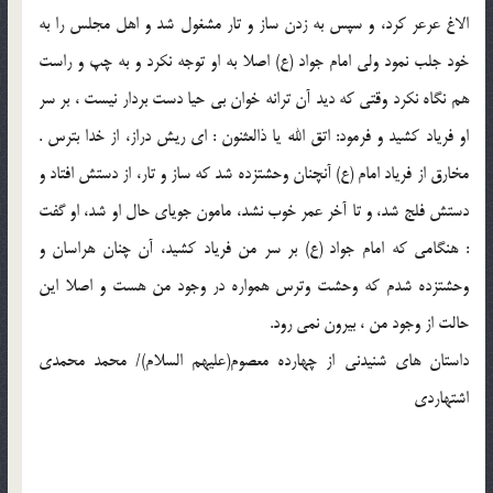
الاغ عرعر كرد، و سپس به زدن ساز و تار مشغول شد و اهل مجلس را به
خود جلب نمود ولي امام جواد (ع) اصلا به او توجه نكرد و به چپ و راست
هم نگاه نكرد وقتي كه ديد آن ترانه خوان بي حيا دست بردار نيست ، بر سر
او فرياد كشيد و فرمود: اتق الله يا ذالعثنون : اي ريش دراز، از خدا بترس .
مخارق از فرياد امام (ع) آنچنان وحشتزده شد كه ساز و تار، از دستش افتاد و
دستش فلج شد، و تا آخر عمر خوب نشد، مامون جوياي حال او شد، او گفت
: هنگامي كه امام جواد (ع) بر سر من فرياد كشيد، آن چنان هراسان و
وحشتزده شدم كه وحشت وترس همواره در وجود من هست و اصلا اين
حالت از وجود من ، بيرون نمي رود.
داستان هاي شنيدني از چهارده معصوم(عليهم السلام)/ محمد محمدي
اشتهاردي