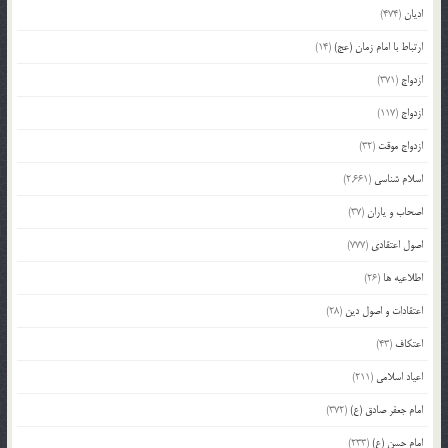
ادیان
(474)
ارتباط با امام زمان (عج)
(14)
ازدواج
(371)
ازدواج
(117)
ازدواج موقت
(32)
اسلام شناسی
(2,661)
اصحاب و یاران
(37)
اصول اعتقادی
(777)
اطلاعیه ها
(26)
اعتقادات و اصول دین
(28)
اعتکاف
(43)
اعیاد اسلامی
(211)
امام جعفر صادق (ع)
(372)
امام حسن (ع)
(233)