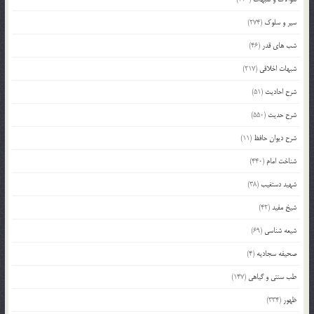
سیر و سلوک
(274)
شب های قدر
(46)
شبهات اخلاقی
(217)
شرح احادیث
(51)
شرح حدیث
(550)
شرح دیوان حافظ
(11)
شناخت امام
(440)
شهید دستغیب
(38)
شیخ مفید
(42)
شیعه شناسی
(69)
صحیفه سجادیه
(4)
طب سنتی و گیاهی
(147)
ظهور
(334)