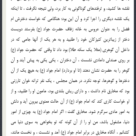
نقشه ها كشيد، و ترفندهاي گوناگوني به كار برد، ولي نتيجه نگرفت ، تا اينكه
يك نقشه ديگري را اجرا كرد و آن اين بود: هنگامي كه خواست دخترش ام
فضل را به عنوان عروس به خانه زفاف حضرت جواد (ع) بفرستد دويست
دختر از زيباترين كنيزكان خود را طلبيد و به هر يك از آنها جامي كه در
داخل آن گوهري (مثلا يك سكه طلا) بود داد تا وقتي كه حضرت جواد (ع)
بر روي صندلي دامادي نشست ، آن دختران ، يكي يكي به پيش آيند و آن
گوهر را به حضرت نشان دهند (تا او بردارد) امام جواد (ع) به هيچ يك از آن
دخترها و گوهرها، توجه نكرد. در همان مجلس ، يك نفر ترانه خوان تارزني
بود كه مخارق نام داشت ، و داراي ريش بلندي بود، مامون او را طلبيد، و از
او خواست كاري كند كه امام جواد (ع) از آن حالت معنوي بيرون آيد و دلش
به امور مادي سرگرم شود. مخارق گفت : اگر امام جواد (ع) به چيزي از امور
دنيا، مشغول باشد، من او را از آن گونه كه تو بخواهي به سوي دنيا مي
كشانم ، آنگاه مخارق در برابر امام جواد (ع) آمد و نشست ، و نخست مانند،