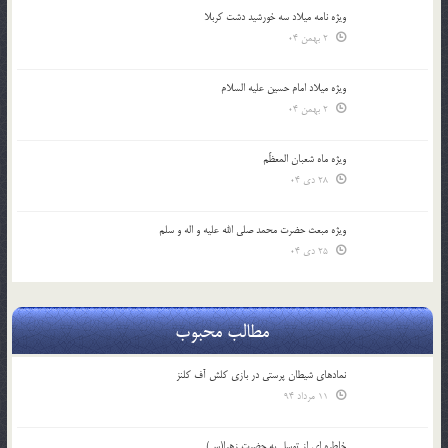
ویژه نامه میلاد سه خورشید دشت کربلا
2 بهمن 04
ویژه میلاد امام حسین علیه السلام
2 بهمن 04
ویژه ماه شعبان المعظّم
28 دی 04
ویژه مبعث حضرت محمد صلی الله علیه و اله و سلم
25 دی 04
مطالب محبوب
نمادهای شیطان پرستی در بازی کلش آف کلنز
11 مرداد 94
خاطره ای از توسل به حضرت زهرا(س)