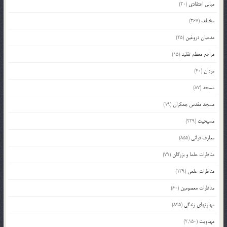
مبانی اعتقادی
(20)
مختلف
(367)
مدعیان دروغین
(25)
مراجع معظم تقلید
(15)
مردان
(40)
مسجد
(87)
مسجد مقدس جمکران
(19)
مسیحیت
(229)
معارف قرآنی
(855)
مناظرات علما و بزرگان
(79)
مناظرات علمی
(139)
مناظرات معصومین
(60)
مهارتهای زندگی
(845)
مهدویت
(2,150)