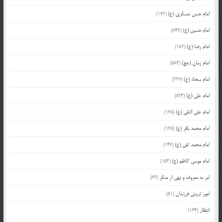
امام حسن عسکری (ع)
(172)
امام حسین (ع)
(847)
امام رضا (ع)
(182)
امام زمان (عج)
(583)
امام سجاد (ع)
(227)
امام علی (ع)
(894)
امام علی النقی (ع)
(165)
امام محمد باقر (ع)
(165)
امام محمد تقی (ع)
(146)
امام موسی کاظم (ع)
(152)
امر به معروف و نهی از منکر
(63)
امور تربیتی فرزندان
(51)
انتظار
(164)