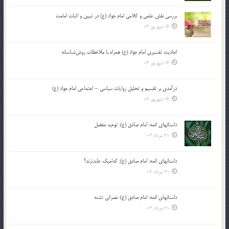
بررسی نقش علمی و کلامی امام جواد (ع) در تبیین و اثبات امامت
16 شهریور 03
احادیث تفسیری امام جواد (ع) همراه با ملاحظات روش‌شناسانه
16 شهریور 03
درآمدی بر تقسیم و تحلیل روایات سیاسی – اجتماعی امام جواد (ع)
16 شهریور 03
داستانهای ائمه: امام صادق (ع): توحید مفضل
21 مرداد 03
داستانهای ائمه: امام صادق (ع): کدامیک عابدترند؟
21 مرداد 03
داستانهای ائمه: امام صادق (ع): نصرانی تشنه
21 مرداد 03