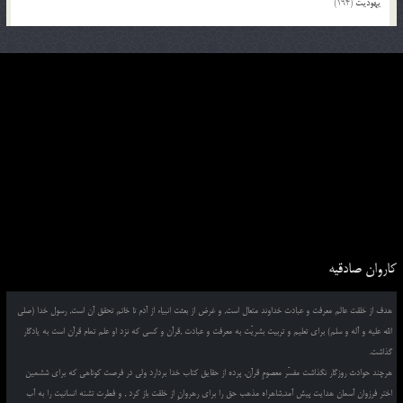
یهودیت
(194)
کاروان صادقیه
هدف از خلقت عالم معرفت و عبادت خداوند متعال است, و غرض از بعثت انبیاء از آدم تا خاتم تحقق آن است, رسول خدا (صلی
الله علیه و آله و سلم) برای تعلیم و تربیت بشریّت به معرفت و عبادت ,قرآن و کسی که نزد او علم تمام قرآن است به یادگار
گذاشت.
هرچند حوادث روزگار نگذاشت مفسّر معصومِ قرآن, پرده از حقایق کتاب خدا بردارد ولی در فرصت کوتاهی که برای ششمین
اختر فرزوان آسمان هدایت پیش آمد,شاهراه مذهب حق را برای رهروانِ از خلقت باز کرد , و فطرت تشنه انسانیت را به آب