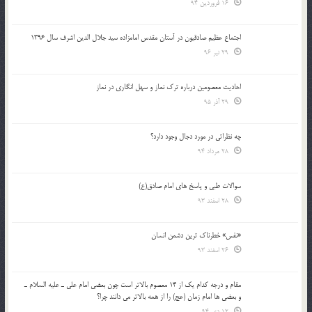
16 فروردین 94
اجتماع عظیم صادقیون در آستان مقدس امامزاده سید جلال الدین اشرف سال 1396
29 تیر 96
احادیث معصومین درباره ترک نماز و سهل انگاری در نماز
29 آذر 95
چه نظراتی در مورد دجال وجود دارد؟
28 مرداد 94
سوالات طبی و پاسخ های امام صادق(ع)
28 اسفند 93
«نفس» خطرناک ترین دشمن انسان
26 اسفند 93
مقام و درجه كدام يك از 14 معصوم بالاتر است چون بعضي امام علي ـ عليه السلام ـ
و بعضي ها امام زمان (عج) را از همه بالاتر مي دانند چرا؟
12 دی 94