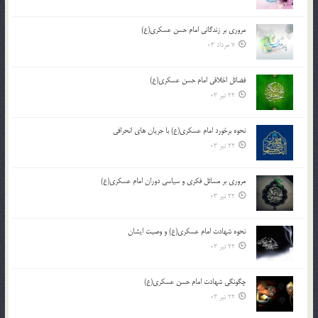
مروری بر زندگانی امام حسن عسکری(ع)
7 مرداد 03
فضائل اخلاقی امام حسن عسکری(ع)
22 تیر 03
نحوه برخورد امام عسکری(ع) با جریان های انحرافی
22 تیر 03
مروری بر مسائل فکری و سیاسی دوران امام عسکری(ع)
22 تیر 03
نحوه شهادت امام عسکری(ع) و وصیت ایشان
22 تیر 03
چگونگی شهادت امام حسن عسکری(ع)
22 تیر 03