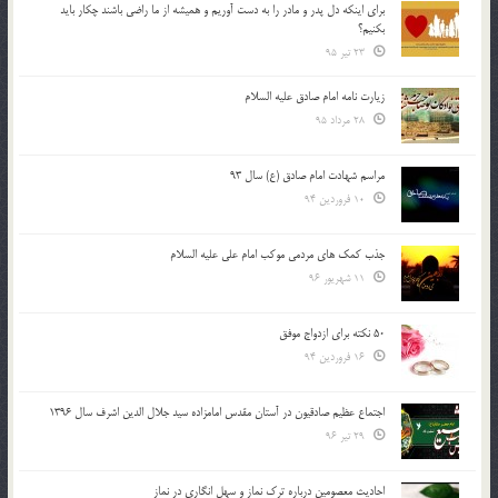
براي اينكه دل پدر و مادر را به دست آوريم و هميشه از ما راضي باشند چكار بايد
بكنيم؟
23 تیر 95
زیارت نامه امام صادق علیه السلام
28 مرداد 95
مراسم شهادت امام صادق (ع) سال 93
10 فروردین 94
جذب کمک های مردمی موکب امام علی علیه السلام
11 شهریور 96
50 نکته برای ازدواج موفق
16 فروردین 94
اجتماع عظیم صادقیون در آستان مقدس امامزاده سید جلال الدین اشرف سال 1396
29 تیر 96
احادیث معصومین درباره ترک نماز و سهل انگاری در نماز