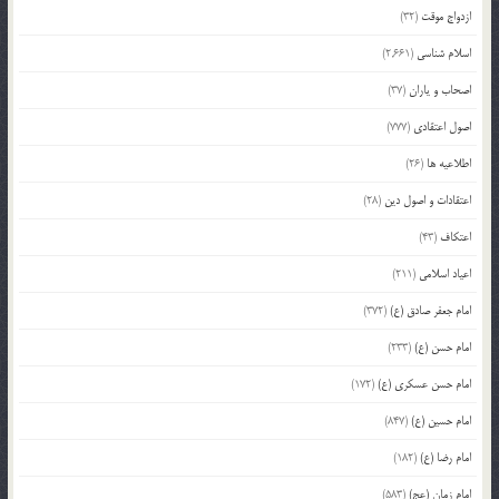
ازدواج موقت
(32)
اسلام شناسی
(2,661)
اصحاب و یاران
(37)
اصول اعتقادی
(777)
اطلاعیه ها
(26)
اعتقادات و اصول دین
(28)
اعتکاف
(43)
اعیاد اسلامی
(211)
امام جعفر صادق (ع)
(372)
امام حسن (ع)
(233)
امام حسن عسکری (ع)
(172)
امام حسین (ع)
(847)
امام رضا (ع)
(182)
امام زمان (عج)
(583)