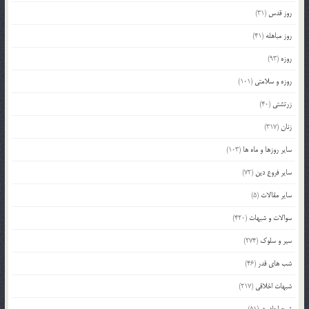
روز قدس
(31)
روز مباهله
(41)
روزه
(93)
روزه و سلامتی
(101)
زرتشتی
(40)
زنان
(317)
سایر روزها و ماه ها
(103)
سایر فروع دین
(72)
سایر مقالات
(5)
سوالات و شبهات
(420)
سیر و سلوک
(274)
شب های قدر
(46)
شبهات اخلاقی
(217)
شرح احادیث
(51)