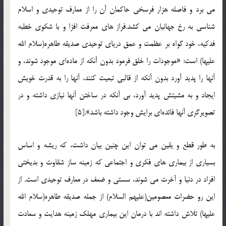
می برد و فاصله هزار فرسخی حاکمان آن را از معارف توحیدی و اسلام
شناسی به رخ جهانیان می کشد.فراز های معرفت افزا و با شکوی خطبه
فدکیه، خود گواه بر عظمت و عمق دریای توحیدی صدیقه طاهره(سلام الله
علیها) است: «موجودات را خلق فرمود بدون آنکه از ماده‌ای موجود شوند، و
آنها را پدید آورد بدون آنکه از قالبی تبعیت کنند، آنها را به قدرت خویش
ایجاد و به مشیتش پدید آورد، بی ‌آنکه در ساختن آنها نیازی داشته و در
تصویرگری آنها فائده‌ای برایش وجود داشته باشد».[5]
به طور قطع و یقین می توان این چنین بیان داشت، که ریشه و اساس
بسیاری از بیماری های فکری و اجتماعی که زمینه ساز شقاوت و بدیختی
افراد در دنیا و آخرت می شوند، سستی و ضعف در معارف توحیدی است. از
این رو حضرات معصومین(علیهم السلام) از جمله صدیقه طاهره(سلام الله
علیها) تلاش داشته اند با درمان این بیماری مهلک زمینه هدایت و سعادت