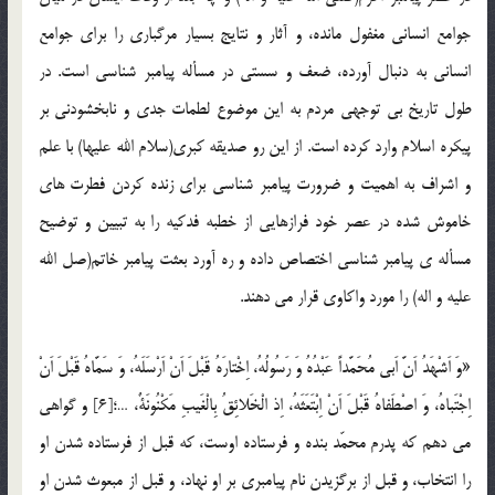
جوامع انسانی مغفول مانده، و آثار و نتایج بسیار مرگباری را برای جوامع
انسانی به دنبال آورده، ضعف و سستی در مسأله پیامبر شناسی است. در
طول تاریخ بی توجهی مردم به این موضوع لطمات جدی و نابخشودنی بر
پیکره اسلام وارد کرده است. از این رو صدیقه کبری(سلام الله علیها) با علم
و اشراف به اهمیت و ضرورت پیامبر شناسی برای زنده کردن فطرت های
خاموش شده در عصر خود فرازهایی از خطبه فدکیه را به تبیین و توضیح
مسأله ی پیامبر شناسی اختصاص داده و ره آورد بعثت پیامبر خاتم(صل الله
علیه و اله) را مورد واکاوی قرار می دهند.
«وَ اَشْهَدُ اَنَّ اَبی مُحَمَّداً عَبْدُهُ وَ رَسُولُهُ، اِخْتارَهُ قَبْلَ اَنْ اَرْسَلَهُ، وَ سَمَّاهُ قَبْلَ اَنْ
اِجْتَباهُ، وَ اصْطَفاهُ قَبْلَ اَنْ اِبْتَعَثَهُ، اِذ الْخَلائِقُ بِالْغَیبِ مَکْنُونَةٌ، …؛[6] و گواهی
می ‌دهم که پدرم محمّد بنده و فرستاده اوست، که قبل از فرستاده شدن او
را انتخاب، و قبل از برگزیدن نام پیامبری بر او نهاد، و قبل از مبعوث شدن او