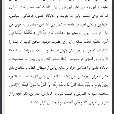
نماید، از این رو می توان این چنین بیان داشت که، سخن گفتن ابزاری
کارآمد برای دست یابی به هویت و جایگاه علمی، فرهنگی، سیاسی،
اجتماعی و دینی افراد در جامعه به شمار می آید. این مطلب را به خوبی می
توان در منابع روایی و معتبر نیز مشاهده کرد. «وَ قَالَ ع‏ تَکَلَّمُوا تُعْرَفُوا فَإِنَ‏
الْمَرْءَ مَخْبُوءٌ تَحْتَ‏ لِسَانِه‏؛[1]و آن حضرت فرمود: سخن گویید تا شما را
بشناسند، که مرد در زیر زبانش پنهان است‏». و یا اینکه در روایت بسیار معنا
دار و درس آموزی در خصوص رابطه سخن گفتن و پی بردن به شخصیت و
جایگاه علمی و اجتماعی افراد در منابع روایی از سلطان خطابه و سخنان بلیغ
حضرت مولی الموحدین علی (علیه السلام) این چنین نقل شده است: «المرء
یُوزَنُ بقولِهِ و یُقَوَّمُ بفعله فَقُلْ مَا تَرجَّحُ زِنَتُه، وَ افْعَلْ ما تَجِلُّ قیَمُتُه؛[2]آدمی
سنجیده شود به گفتارش و قیمت شود به کردارش. بنابراین، بگو آنچه را از
نظر وزن افزون کند و بکن آنچه بها و قیمت آن گران باشد».