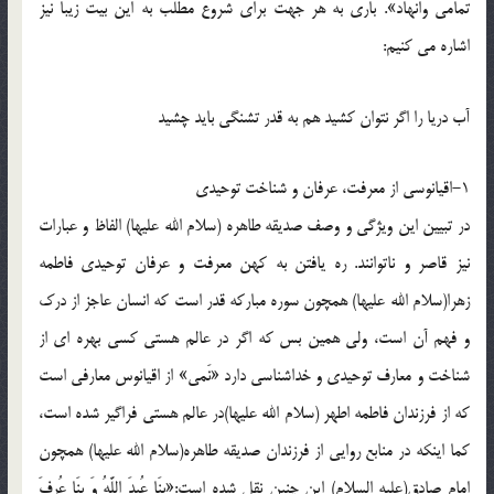
تمامی وانهاد». باری به هر جهت برای شروع مطلب به این بیت زیبا نیز
اشاره می کنیم:
آب دریا را اگر نتوان کشید هم به قدر تشنگی باید چشید
1-اقیانوسی از معرفت، عرفان و شناخت توحیدی
در تبیین این ویژگی و وصف صدیقه طاهره (سلام الله علیها) الفاظ و عبارات
نیز قاصر و ناتوانند. ره یافتن به کهن معرفت و عرفان توحیدی فاطمه
زهرا(سلام الله علیها) همچون سوره مبارکه قدر است که انسان عاجز از درک
و فهم آن است، ولی همین بس که اگر در عالم هستی کسی بهره ای از
شناخت و معارف توحیدی و خداشناسی دارد «نَمی» از اقیانوس معارفی است
که از فرزندان فاطمه اطهر (سلام الله علیها)در عالم هستی فراگیر شده است،
کما اینکه در منابع روایی از فرزندان صدیقه طاهره(سلام الله علیها) همچون
امام صادق(علیه السلام) این چنین نقل شده است:«بِنَا عُبِدَ اللَّهُ وَ بِنَا عُرِفَ