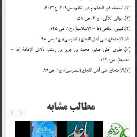
[2]. تصنیف غرر الحکم و درر الکلم، ص209، ح4023.
[3]. عوالی اللآلی ، ج ۴، ص ۵۸.
[4].کلینی، الکافی (ط – الإسلامیة)، ج‏1، ص 145.
[5]. الإحتجاج على أهل اللجاج (للطبرسی)، ج‏1، ص 98.
[6]. طبرى آملى صغیر، محمد بن جریر بن رستم‏، دلائل الإمامة (ط –
الحدیثة)، ص: 112.
[7].الإحتجاج على أهل اللجاج (للطبرسی)، ج‏1، ص99.
مطالب مشابه