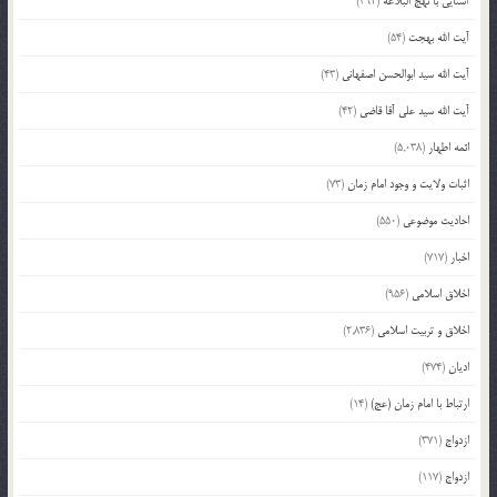
آشنایی با نهج البلاغه
(392)
آیت الله بهجت
(54)
آیت الله سید ابوالحسن اصفهانی
(43)
آیت الله سید علی آقا قاضی
(42)
ائمه اطهار
(5,038)
اثبات ولایت و وجود امام زمان
(73)
احادیث موضوعی
(550)
اخبار
(717)
اخلاق اسلامی
(956)
اخلاق و تربیت اسلامی
(2,836)
ادیان
(474)
ارتباط با امام زمان (عج)
(14)
ازدواج
(371)
ازدواج
(117)