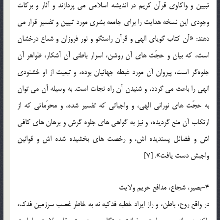
تبیین و واکاوی قرآن کریم در اندیشه اسلامی می پردازند و آثار و برکات
وجودی این نسخه هدایت را برای جامعه بشری مورد تبیین و تفسیر قرار می
دهند: «آن کتاب گویای الهی و قرآن راستگو و نور فروزان و شعاع درخشان
است، که بیان و حجّت ‌های آن روشن، اسرار باطنی آن آشکار، ظواهر آن
جلوه‌گر است، پیروان آن مورد غبطه جهانیان بوده، و تبعیت از او خشنودی
الهی را باعث می ‌گردد، و شنیدن آن راه نجات است. به وسیله آن می ‌توان
به حجّت‌ های نورانی الهی، و واجباتی که تفسیر شده، و محرّماتی که از
ارتکاب آن منع گردیده، و نیز به گواهی‌ های جلوه‌ گرش و برهان ‌های کافی‌
اش و فضائل پسندیده‌ اش، و رخصت ‌های بخشیده شده ‌اش و قوانین
واجبش دست یافت». [7]
4-بصیر، شجاع، مدافع حریم ولایت
در واقع روح، باطن، و راز ایراد خطبه فدکیه نه به خاطر غصب سرزمین فدک،