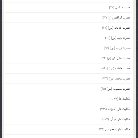
حدیث شناسی
(97)
حضرت ابوالفضل (ع)
(54)
حضرت خدیجه (س)
(41)
حضرت رقیه (س)
(13)
حضرت زینب (س)
(66)
حضرت علی اکبر (ع)
(23)
حضرت فاطمه (س)
(530)
حضرت محمد (ص)
(613)
حضرت معصومه (س)
(45)
حکایت ها
(2,244)
حکایت های آموزنده
(749)
حکایت های قرآنی
(107)
حکایت های معصومین
(838)