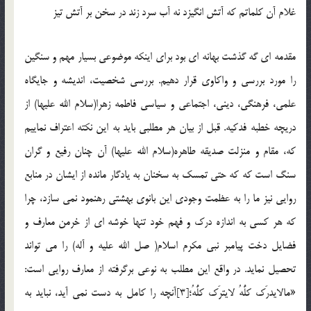
غلام آن کلماتم که آتش انگیزد نه آب سرد زند در سخن بر آتش تیز
مقدمه ای گه گذشت بهانه ای بود برای اینکه موضوعی بسیار مهم و سنگین
را مورد بررسی و واکاوی قرار دهیم. بررسی شخصیت، اندیشه و جایگاه
علمی، فرهنگی، دینی، اجتماعی و سیاسی فاطمه زهرا(سلام الله علیها) از
دریچه خطبه فدکیه. قبل از بیان هر مطلبی باید به این نکته اعتراف نماییم
که، مقام و منزلت صدیقه طاهره(سلام الله علیها) آن چنان رفیع و گران
سنگ است که که حتی تمسک به سخنان به یادگار مانده از ایشان در منابع
روایی نیز ما را به عظمت وجودی این بانوی بهشتی رهنمود نمی سازد، چرا
که هر کسی به اندازه درک و فهم خود تنها خوشه ای از خرمن معارف و
فضایل دخت پیامبر نبی مکرم اسلام( صل الله علیه و آله) را می تواند
تحصیل نماید. در واقع این مطلب به نوعی برگرفته از معارف روایی است:
«مالایدرَک کلُّهُ لایترَک کلُّهُ؛[3]آنچه را کامل به دست نمی آید، نباید به