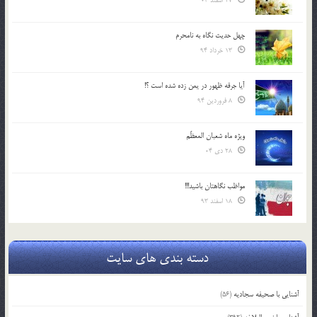
27 اسفند 03
چهل حدیث نگاه به نامحرم
13 خرداد 94
آیا جرقه ظهور در یمن زده شده است ؟!
8 فروردین 94
ویژه ماه شعبان المعظّم
28 دی 04
مواظب نگاهتان باشید!!!
18 اسفند 93
دسته بندی های سایت
آشنایی با صحیفه سجادیه
(56)