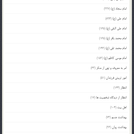
امام سجاد (ع)
(227)
امام علی (ع)
(894)
امام علی النقی (ع)
(165)
امام محمد باقر (ع)
(165)
امام محمد تقی (ع)
(146)
امام موسی کاظم (ع)
(152)
امر به معروف و نهی از منکر
(63)
امور تربیتی فرزندان
(51)
انتظار
(164)
انتظار از دیدگاه شخصیت ها
(17)
اهل بیت
(104)
بهداشت جسم
(73)
بهداشت روان
(26)