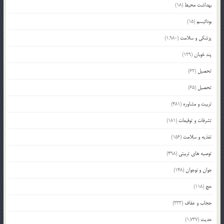
بهداشت محیط
(18)
بودائیسم
(15)
پزشکی و سلامت
(1,980)
پند خوبان
(129)
تحصیل
(62)
تحصیل
(65)
تربیت و مشاوره
(481)
تشرفات و توقیعات
(181)
تغذیه و سلامت
(156)
توصیه های تربیتی
(498)
جوان و نوجوان
(148)
حج
(118)
حجاب و عفاف
(333)
حدیث
(1,737)