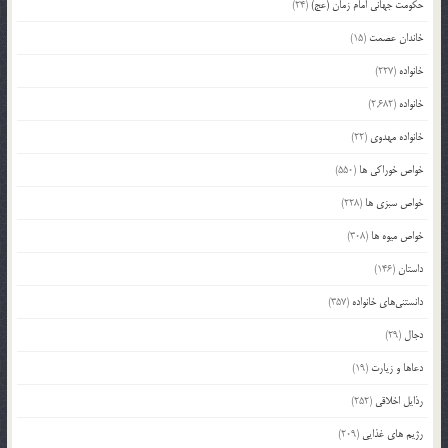
حکومت جهانی امام زمان (عج)
(24)
خاندان عصمت
(15)
خانواده
(227)
خانواده
(2,682)
خانواده مهدوی
(22)
خواص خوراکی ها
(550)
خواص سبزی ها
(228)
خواص میوه ها
(308)
داستان
(146)
دانستنی‌های خانواده
(357)
دجال
(29)
دعاها و زیارت
(19)
رذایل اخلاقی
(252)
رژیم های غذایی
(209)