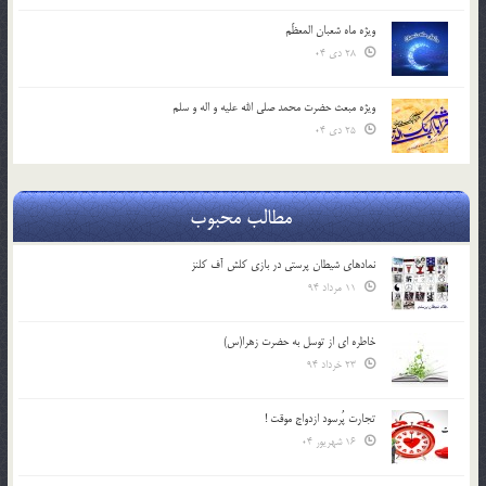
ویژه ماه شعبان المعظّم
28 دی 04
ویژه مبعث حضرت محمد صلی الله علیه و اله و سلم
25 دی 04
مطالب محبوب
نمادهای شیطان پرستی در بازی کلش آف کلنز
11 مرداد 94
خاطره ای از توسل به حضرت زهرا(س)
23 خرداد 94
تجارت پُرسود ازدواج موقت !
16 شهریور 04