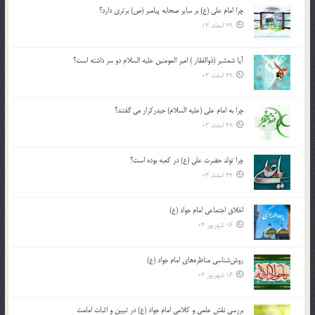
چرا امام علی (ع) بر سایر صحابه پیامبر (ص) برتری دارد؟
29 اسفند 03
آیا شمشیر (ذوالفقار ) امیر المومنین علیه السلام دو سر داشته است؟
29 اسفند 03
چرا به امام علی (علیه السلام) حیدرکرار می گفتند؟
29 اسفند 03
چرا تولد حضرت علی (ع) در کعبه بوده است؟
29 اسفند 03
اخلاق اجتماعی امام جواد (ع)
16 شهریور 03
روش‌شناسی مناظره‌های امام جواد (ع)
16 شهریور 03
بررسی نقش علمی و کلامی امام جواد (ع) در تبیین و اثبات امامت