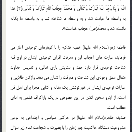
اللَّهُ وَ بِنَا وُحِّدَ اللَّهُ تَبَارَکَ وَ تَعَالَى وَ مُحَمَّدٌ حِجَابُ اللَّهِ تَبَارَکَ وَ تَعَالَى؛[4] خدا
به واسطه ما عبادت شد و به واسطه ما شناخته شد و به واسطه ما یگانه
دانسته شد و محمّد(ص) حجاب خداست».
فاطمه زهرا(سلام الله علیها) خطبه فدکیه را با گوهرهای توحیدی آغاز می
فرماید، عبارت های اعجاب آور و معرفت افزای توحیدی ایشان در اوج قله
شناخت توحیدی قرار دارد حمد و ستایش باری تعالی، و تقدیس خداوند
متعال عمق وجودی این شناخت و معرفت را نشان می دهد. واژگان طلایی و
عبارات توحیدی ایشان در خور نوشتن یک مقاله و کتابی مجزا برای اهل فن
است. از اینرو سخن گفتن در این خصوص در یک پاراگراف ظلمی به ادای
مطلب است.
صدیقه طاهره(سلام الله علیها) در حرکتی سیاسی و اجتماعی به نوعی
مشروعیت دستگاه حاکمیت جور زمان را با بصیرت و شجاعت تمام زیر سؤال