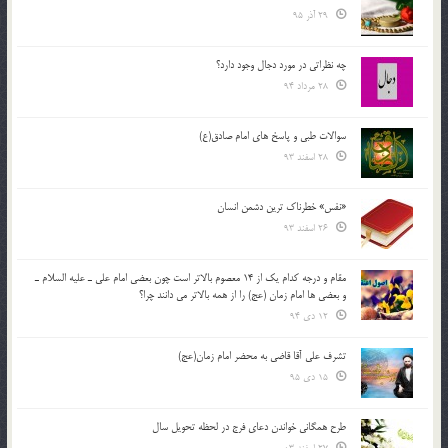
29 آذر 95
چه نظراتی در مورد دجال وجود دارد؟
28 مرداد 94
سوالات طبی و پاسخ های امام صادق(ع)
28 اسفند 93
«نفس» خطرناک ترین دشمن انسان
26 اسفند 93
مقام و درجه كدام يك از 14 معصوم بالاتر است چون بعضي امام علي ـ عليه السلام ـ
و بعضي ها امام زمان (عج) را از همه بالاتر مي دانند چرا؟
12 دی 94
تشرف علي آقا قاضي به محضر امام زمان(عج)
15 دی 95
طرح همگانی خواندن دعای فرج در لحظه تحویل سال