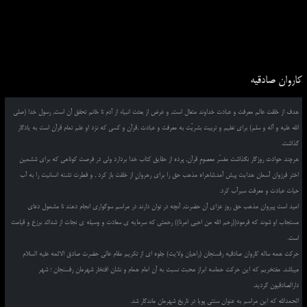
کاروان صادقیه
هدف از خلقت عالم معرفت و عبادت خداوند متعال است, و غرض از بعثت انبیاء از آدم تا خاتم تحقق آن است, رسول خدا (صلی
الله علیه و آله و سلم) برای تعلیم و تربیت بشریّت به معرفت و عبادت ,قرآن و کسی که نزد او علم تمام قرآن است به یادگار
گذاشت.
هرچند حوادث روزگار نگذاشت مفسّر معصومِ قرآن, پرده از حقایق کتاب خدا بردارد ولی در فرصت کوتاهی که برای ششمین
اختر فرزوان آسمان هدایت پیش آمد,شاهراه مذهب حق را برای رهروانِ از خلقت باز کرد , و فطرت تشنه انسانیت را به آب
حیات عبادت و معرفت سیرآب کرد.
امید است پیروان مذهب حق روز عزای آن حضرت, آنچه در توان دارند در مراسم سوگواری انجام دهند تا مشمول دعای
مستجاب او شوند که فرمود((رحم الله من احیی امرنا)) رحمتی که سرمایه ی سعادت و وسیله ی نجات از شدائد برزخ و قیامت
است.
حرکت همه ساله کاروان صادقیه رفسنجان (راهیان ولایت) جلوه ای از تکریم مقام عالی حضرت صادق الائمه علیه السلام
میباشد. مفتخریم که این حرکت حماسه ابراز محبت نسبت به آن امام همام و نشان افتخار شهرمان رفسنجان ؛ شهر
دارالصادقیون گردید.
الحمدالله که این مراسم به عنوان سنتی پویا در تاریخ شهرمان ماندگار شد.