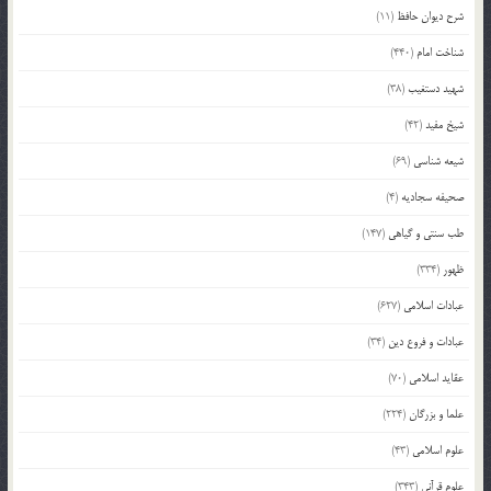
شرح دیوان حافظ
(11)
شناخت امام
(440)
شهید دستغیب
(38)
شیخ مفید
(42)
شیعه شناسی
(69)
صحیفه سجادیه
(4)
طب سنتی و گیاهی
(147)
ظهور
(334)
عبادات اسلامی
(627)
عبادات و فروع دین
(34)
عقاید اسلامی
(70)
علما و بزرگان
(224)
علوم اسلامی
(43)
علوم قرآنی
(343)