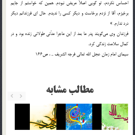
احساس نكردم، تو گويي اصلاً مريض نبودم. همين كه خواستم از جايم
برخيزم، آقا از نزدم برخاست و ديگر كسي را نديدم. حال اي فرزندانم ديگر
درد ندارم. »
فرزندان وي مي‌گويند پدر ما بعد از اين ماجرا مدّتي طولاني زنده بود و در
كمال سلامت زندگي كرد.
سيماي امام زمان عجل الله تعالي فرجه الشريف ـ ، ص166
مطالب مشابه