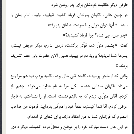
طرفي ديگر حقانيت خودشان براي پدر روشن شود.
در چنين حالي، ناگهان پدرشان فرياد كشيد: «بياييد، بياييد، امام زمان را
ببينيد. » آنها دوان دوان و با سرعت به اتاق پدر رفتند.
«پدر جان، چي شده؟ چرا فرياد كشيديد؟»
گفت: «چشمم منوّر شد، قوّتم برگشت، دردي ندارم، ديگر مريض نيستم،
پسرها شما نديديد؟ برويد دم در ببينيد. همين الان حضرت ولي عصر تشريف
بردند. »
وقتي كه از ماجرا پرسيدند، گفت: «بي حال بودم، نااميد بودم، درد هم مرا رنج
مي‌داد. ناگهان صدايي شنيدم. يكي مرا به نام عطوه مي‌خواند. چشم باز
كردم. آقاي منوّري ديدم كه به بالينم نشسته است. او را نشناختم. به ناچار
عرض كردم: آقا شما كيستيد، لطفاً‌ خود را معرّفي بفرماييد. فرمود: من صاحب
العصرم كه فرزندان شما به من اعتقاد دارند. براي شفاي تو آمده‌ام.
در اين حال دست مبارك خود را بر موضع و محلّ دردم كشيدند. ديگر دردي