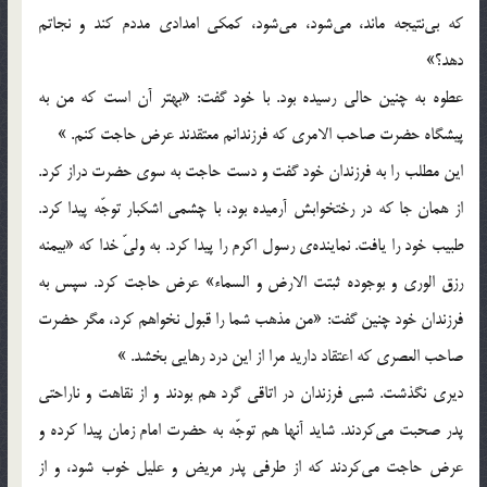
كه بي‌نتيجه ماند، مي‌شود، مي‌شود، كمكي امدادي مددم كند و نجاتم
دهد؟»
عطوه به چنين حالي رسيده بود. با خود گفت: «بهتر آن است كه من به
پيشگاه حضرت صاحب الامري كه فرزندانم معتقدند عرض حاجت كنم. »
اين مطلب را به فرزندان خود گفت و دست حاجت به سوي حضرت دراز كرد.
از همان جا كه در رختخوابش آرميده بود، با چشمي اشكبار توجّه پيدا كرد.
طبيب خود را يافت. نماينده‌ي رسول اكرم را پيدا كرد. به وليّ خدا كه «بيمنه
رزق الوري و بوجوده ثبتت الارض و السماء» عرض حاجت كرد. سپس به
فرزندان خود چنين گفت: «من مذهب شما را قبول نخواهم كرد، مگر حضرت
صاحب العصري كه اعتقاد داريد مرا از اين درد رهايي بخشد. »
ديري نگذشت. شبي فرزندان در اتاقي گرد هم بودند و از نقاهت و ناراحتي
پدر صحبت مي‌كردند. شايد آنها هم توجّه به حضرت امام زمان پيدا كرده و
عرض حاجت مي‌كردند كه از طرفي پدر مريض و عليل خوب شود، و از