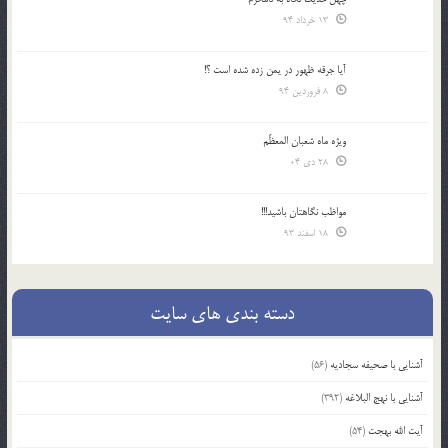
13 خرداد 94
آیا جرقه ظهور در یمن زده شده است ؟!
8 فروردین 94
ویژه ماه شعبان المعظّم
28 دی 04
مواظب نگاهتان باشید!!!
18 اسفند 93
دسته بندی های سایت
آشنایی با صحیفه سجادیه
(56)
آشنایی با نهج البلاغه
(392)
آیت الله بهجت
(54)