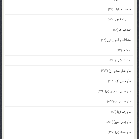
اصحاب و یاران
(37)
اصول اعتقادی
(777)
اطلاعیه ها
(26)
اعتقادات و اصول دین
(28)
اعتکاف
(43)
اعیاد اسلامی
(211)
امام جعفر صادق (ع)
(372)
امام حسن (ع)
(233)
امام حسن عسکری (ع)
(172)
امام حسین (ع)
(847)
امام رضا (ع)
(182)
امام زمان (عج)
(583)
امام سجاد (ع)
(227)