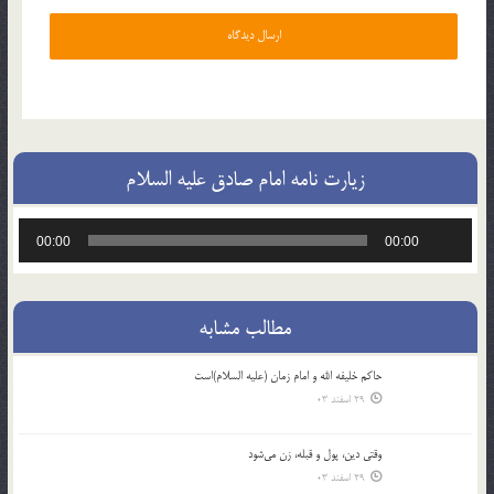
زیارت نامه امام صادق علیه السلام
پخش‌کننده
00:00
00:00
صوت
مطالب مشابه
حاکم خليفه الله و امام زمان (علیه السلام)است
29 اسفند 03
وقتی دین، پول و قبله، زن می‌شود
29 اسفند 03