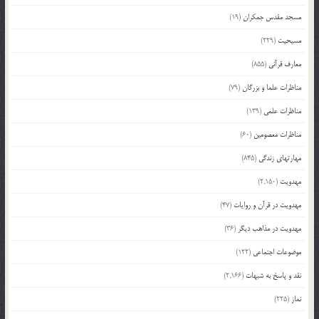
مسجد مقدس جمکران
(19)
مسیحیت
(229)
معارف قرآنی
(855)
مناظرات علما و بزرگان
(79)
مناظرات علمی
(139)
مناظرات معصومین
(60)
مهارتهای زندگی
(845)
مهدویت
(2,150)
مهدویت در قرآن و روایات
(47)
مهدویت در مذاهب دیگر
(36)
موضوعات اجتماعی
(122)
نقد و پاسخ به شبهات
(2,166)
نماز
(225)