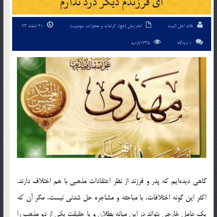
ای فرزندم دیگر درد ندارم
خادم اهل البیت
امام زمان (عج)
,
کرامات و معجزات
,
مهدویت
20 اسفند 93
0 دیدگاه
1735بازدید
گاهي ديده‌ايم كه پدر و فرزند از نظر اعتقادات مذهبي با هم اختلاف دارند.
اكثر اين گونه اختلافات، با مباحثه و مشاجره حل شدني نيست، مگر آن كه
يك عامل خارجي بتواند در اين ميانه بطلان و يا حقيقت يكي از دو مذهب را