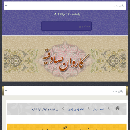
پنجشنبه , 15 مرداد 1405
ائمه اطهار
امام زمان (عج)
ای فرزندم دیگر درد ندارم