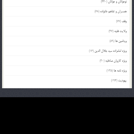
نوجوانان و جوانان
(440)
همسران و تفاهم خانواده
(68)
وقف
(77)
ولایت فقیه
(37)
ویتامین ها
(89)
ویژه امامزاده سید جلال الدین
(16)
ویژه کاروان صادقیه
(30)
ویژه نامه ها
(135)
یهودیت
(194)