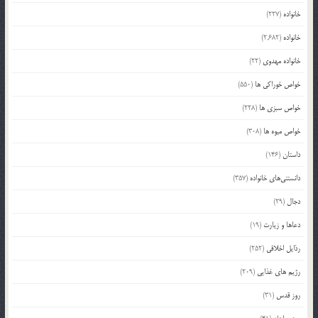
خانواده
(227)
خانواده
(2,682)
خانواده مهدوی
(22)
خواص خوراکی ها
(550)
خواص سبزی ها
(228)
خواص میوه ها
(308)
داستان
(146)
دانستنی‌های خانواده
(357)
دجال
(29)
دعاها و زیارت
(19)
رذایل اخلاقی
(252)
رژیم های غذایی
(209)
روز قدس
(31)