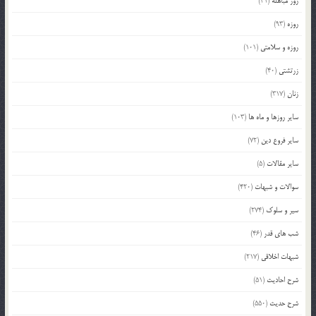
روز مباهله
(41)
روزه
(93)
روزه و سلامتی
(101)
زرتشتی
(40)
زنان
(317)
سایر روزها و ماه ها
(103)
سایر فروع دین
(72)
سایر مقالات
(5)
سوالات و شبهات
(420)
سیر و سلوک
(274)
شب های قدر
(46)
شبهات اخلاقی
(217)
شرح احادیث
(51)
شرح حدیث
(550)