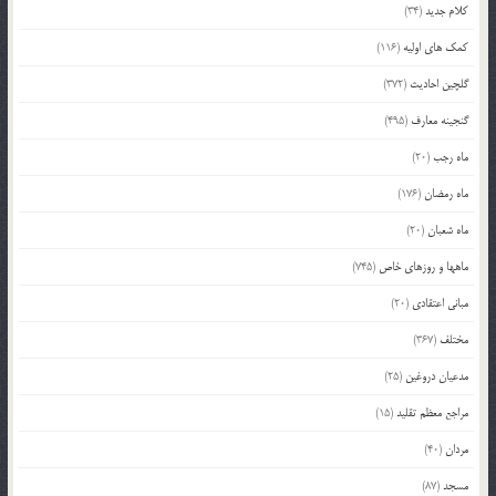
کلام جدید
(34)
کمک های اولیه
(116)
گلچین احادیث
(372)
گنجینه معارف
(495)
ماه رجب
(20)
ماه رمضان
(176)
ماه شعبان
(20)
ماهها و روزهای خاص
(745)
مبانی اعتقادی
(20)
مختلف
(367)
مدعیان دروغین
(25)
مراجع معظم تقلید
(15)
مردان
(40)
مسجد
(87)