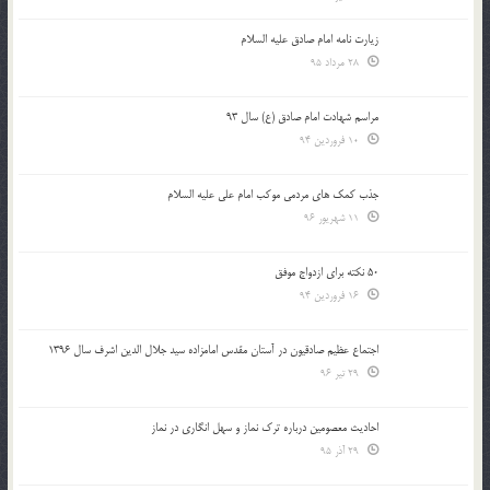
زیارت نامه امام صادق علیه السلام
28 مرداد 95
مراسم شهادت امام صادق (ع) سال 93
10 فروردین 94
جذب کمک های مردمی موکب امام علی علیه السلام
11 شهریور 96
50 نکته برای ازدواج موفق
16 فروردین 94
اجتماع عظیم صادقیون در آستان مقدس امامزاده سید جلال الدین اشرف سال 1396
29 تیر 96
احادیث معصومین درباره ترک نماز و سهل انگاری در نماز
29 آذر 95