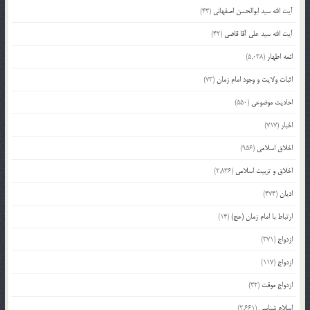
آیت الله سید ابوالحسن اصفهانی
(43)
آیت الله سید علی آقا قاضی
(42)
ائمه اطهار
(5,038)
اثبات ولایت و وجود امام زمان
(73)
احادیث موضوعی
(550)
اخبار
(717)
اخلاق اسلامی
(956)
اخلاق و تربیت اسلامی
(2,836)
ادیان
(474)
ارتباط با امام زمان (عج)
(14)
ازدواج
(371)
ازدواج
(117)
ازدواج موقت
(32)
اسلام شناسی
(2,661)