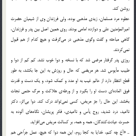
روشن كند.
عطوه مرد مسلمان، زيدي مذهبي بوده، ولي فرزندان وي از شيعيان حضرت
اميرالمؤمنين علي و دوازده امامي بودند. روي همين اصل بين پدر و فرزندان،
گاهي مباحثه و گفت‌ وگوي مذهبي در مي‌گرفت و هيچ كدام از هم قبول
نمي‌كردند.
روزي پدر گرفتار مرضي شد كه با نسخه و دوا خوب نشد. كم كم از دوا و
طبيب مأيوس شد. هر مريضي كه حال و روزش به اين جا بكشد، به طور
قطع انتظار دارد از عالم غيب به او مدد و كمك شود، و يك دست و قدرت
فوق العاده‌اي دست او را بگيرد و از ورطه‌ي هلاكت و مرگ حتمي نجات
بخشد. اين حال را جز مريض، كسي نمي‌تواند درك كند. دوا بي‌اثر، دكتر
نااميد، درد شديد، روح يأس و نااميدي، فكر پريشان، نگاه‌هاي آلوده به
حسرت عيادت‌كنندگان، همه و همه، بر كسالت مريض مي‌افزايد.
ـ «آخ چه كنم، خدايا به كجا روم، اين همه دوا كه هيچ، عمل جرّاحي هم