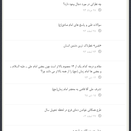
چه نظراتی در مورد دجال وجود دارد؟
28 مرداد 94
سوالات طبی و پاسخ های امام صادق(ع)
28 اسفند 93
«نفس» خطرناک ترین دشمن انسان
26 اسفند 93
مقام و درجه كدام يك از 14 معصوم بالاتر است چون بعضي امام علي ـ عليه السلام ـ
و بعضي ها امام زمان (عج) را از همه بالاتر مي دانند چرا؟
12 دی 94
تشرف علي آقا قاضي به محضر امام زمان(عج)
15 دی 95
طرح همگانی خواندن دعای فرج در لحظه تحویل سال
27 اسفند 03
چهل حدیث نگاه به نامحرم