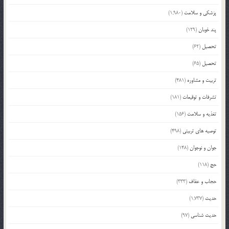
پزشکی و سلامت
(1,980)
پند خوبان
(129)
تحصیل
(62)
تحصیل
(65)
تربیت و مشاوره
(481)
تشرفات و توقیعات
(181)
تغذیه و سلامت
(156)
توصیه های تربیتی
(498)
جوان و نوجوان
(148)
حج
(118)
حجاب و عفاف
(333)
حدیث
(1,737)
حدیث شناسی
(97)