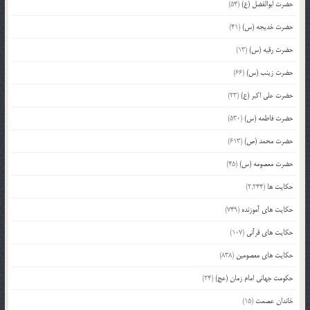
حضرت ابوالفضل (ع)
(54)
حضرت خدیجه (س)
(41)
حضرت رقیه (س)
(13)
حضرت زینب (س)
(66)
حضرت علی اکبر (ع)
(23)
حضرت فاطمه (س)
(530)
حضرت محمد (ص)
(613)
حضرت معصومه (س)
(45)
حکایت ها
(2,244)
حکایت های آموزنده
(749)
حکایت های قرآنی
(107)
حکایت های معصومین
(838)
حکومت جهانی امام زمان (عج)
(24)
خاندان عصمت
(15)