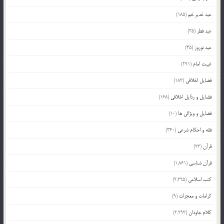
عید غدیر خم
(185)
عید فطر
(35)
عید نوروز
(45)
غیبت امام
(291)
فضایل اخلاقی
(183)
فضایل و رذایل اخلاقی
(168)
فضایل و ویژگی ها
(10)
فقه و احکام شرعی
(340)
قرآن
(23)
قرآن شناسی
(1,861)
کتب اسلامی
(2,295)
کرامات و معجزات
(9)
کلام جاودان
(2,293)