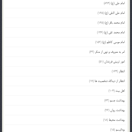
امام علی (ع)
(894)
امام علی النقی (ع)
(165)
امام محمد باقر (ع)
(165)
امام محمد تقی (ع)
(146)
امام موسی کاظم (ع)
(152)
امر به معروف و نهی از منکر
(63)
امور تربیتی فرزندان
(51)
انتظار
(164)
انتظار از دیدگاه شخصیت ها
(17)
اهل بیت
(104)
بهداشت جسم
(73)
بهداشت روان
(26)
بهداشت محیط
(18)
بودائیسم
(15)