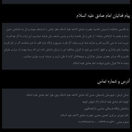
پیام فدائیان امام صادق علیه السلام
ما خادمین صادقیه با شنیدن احادیث حضرت صادق الائمه علیه السلام عطر یادش را استشمام نموده و دل به عنایاتش دخیل
بسته و چشم به کراماتش دوخته ؛ از جان و دل خدمت ارباب و رئیس مذهب مان عرضه میداریم، ای ارباب ما اگر چه قبرت
غریب است ما نمی گذاریم قدر و منزلت شما غریب بماند. اگر قبرت ضریح و بارگاه ندارد قلب ما حرم شماست اگر در کنار قبرت
وهابیت مانع عزاداری و اظهار ارادت می شود ما کاروان صادقیه ای را برایتان تشکیل داده ایم که رسما عهده دار مراسم هایتان
باشیم و ناله سرای جعفری میزبان عزاداران و میهمانانتان گردد تا جان داریم بر غربتت غریب نوازی میکنیم...
وعده ما 25 شوال سالروز شهادت امام صادق علیه السلام
آدرس و شماره تماس
استان کرمان ، شهرستان رفسنجان، حسن آباد صادق الائمه علیه السلام نوق، بلوار امام صادق علیه السلام
کوچه امام صادق علیه السلام (9) انتهای کوچه
ساختمان پایگاه فرهنگی مذهبی دارالصادقیون
دفتر شورای مرکزی انجمن محبین حضرت صادق الائمه علیه السلام
شماره تماس : 03434171563 – 09133928317