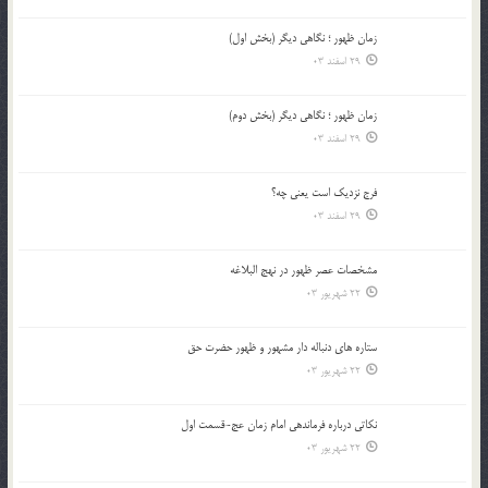
زمان ظهور ؛ نگاهی دیگر (بخش اول)
29 اسفند 03
زمان ظهور ؛ نگاهی دیگر (بخش دوم)
29 اسفند 03
فرج نزدیک است یعنی چه؟
29 اسفند 03
مشخصات عصر ظهور در نهج البلاغه
22 شهریور 03
ستاره های دنباله دار مشهور و ظهور حضرت حق
22 شهریور 03
نکاتى درباره فرماندهى امام زمان عج-قسمت اول
22 شهریور 03