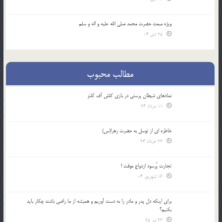
ویژه مبعث حضرت محمد صلی الله علیه و اله و سلم
25 دی 04
مطالب محبوب
نمادهای شیطان پرستی در بازی کلش آف کلنز
11 مرداد 94
خاطره ای از توسل به حضرت زهرا(س)
23 خرداد 94
تجارت پُرسود ازدواج موقت !
16 شهریور 04
براي اينكه دل پدر و مادر را به دست آوريم و هميشه از ما راضي باشند چكار بايد
بكنيم؟
23 تیر 95