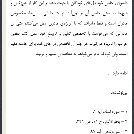
دلسوزي خاص خود دل‌هاي کودکان را جهت دهند و اين کار از هيچ‌کس و
هيچ‌جا به معني خاص آن بر نمي‌آيد. تربيت حقيقي انسان‌ها، مخصوص
مادران است و فقط مادرانند که با غريزه‌ي مادري عمل مي‌کنند، حتي آن
مادراني که مي‌خواهند با تخصص تعليم و تربيتِ خود عمل کنند بعضي
جوانب را ناديده مي‌گيرند. هر چند آن تخصص در جاي خود براي جامعه مفيد
است، ولي کودک مادر مي‌خواهد نه متخصص تعليم و تربيت.
ادامه دارد ….
پي‌نوشت‌ها:
1 – سوره نساء، آيه 1.
2 – بحارالأنوار، ج 11، ص 221.
3 – سوره نحل، آيه 97.