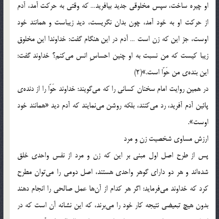
او چيره ساخت، سپس مخلوقي جديد بيافريد… که وقتي به حرکت آمد، آدم
از حرکت او به ‌خود آمد، چون بدان نگريست، ديد زيباست و همانند خود
اوست، جز اين‌ که زن است … آدم در اين هنگام گفت: خداوندا اين مخلوق
زيبا کيست که من نسبت به او چنين احساسِ انس مي‌کنم؟ خداوند گفت:
اين بنده‌ي من حَوّا است.»(2)
در همين روايت امام سخنان كساني را که مي‌گويند: خداوند حَوّا را از دنده‌ي
پائين آدم آفريد، رد مي‌کنند، بلكه روشن مي‌نمايند كه آدم ديد «همانند خود
اوست».
ارزش مساوي شخصيت زن و مرد
پس از طرح اصل اول مبني بر اين که زن و مرد از نفس واحدي خلق
شده‌اند و هر دو داراي گوهر واحدي هستند، اصل دومي‌ را مي‌توان مطرح
کرد که خداوند مي‌فرمايد: اگر هر کدام از آن‌ها عمل صالحي را انجام دهند
بدون هيچ تبعيضي نتيجه کار خود را مي‌برند، که اين نشانه آن است که در