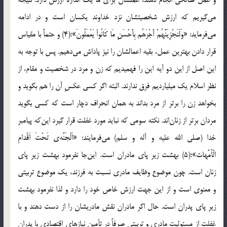
و عمل صالحي انجام دهند، عملشان براي ما يك اندازه ارزش دارد. نتيجه
مي‌گيريم كه ارزش شخصيتشان نزد خداوند يکسان است و در ادامه
مي‌فرمايد: «وَلَنَجْزِيَنَّهُمْ أَجْرَهُم بِأَحْسَنِ مَا كَانُواْ يَعْمَلُونَ»؛(4) و حتماً با مقياس
قرار دادن بهترين عمل، بقيه اعمالشان را نيز پاداش مي‌دهيم. پس با توجه به
اين اصل از اين دو آيه اين را فهميديم كه زن و مرد در شخصيت و مقام، از
نظر اسلام يك ميليارديم ‌فرق ندارند. البته اگر کسي عكسِ آن را هم بگويد و
بخواهد زن را برتر از مرد بداند به همان انحراف دچار است که کسي بگويد
مردان برتر از زنان‌اند. نكته سومي كه نبايد مورد غفلت قرار گيرد اين‌كه پيامبر
خدا (صلي الله عليه و آله و سلم) مي‌فرمايند: «اَلْجَنَّه‌ي تَحْتَ اَقْدامِ
الْاُمَّهات»؛(5) بهشت زير پاي مادران است. اين‌جا نفرمود بهشت زير پاي
زنان است. چون موضوع وظايف مادري نسبت به فرزند، يک موضوع تربيتي
و معنوي است و از اين جهت ارزش خاص خود را دارد و لذا نفرمود بهشت
زير پاي پدران است. حال اگر مادران نقش مادريشان را از دست دهند و با
غفلت از مسئوليت مادري و تربيتي صرفاً در تأمين نيازهاي اقتصادي با پدران