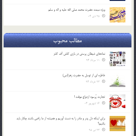
ویژه مبعث حضرت محمد صلی الله علیه و اله و سلم
25 دی 04
مطالب محبوب
نمادهای شیطان پرستی در بازی کلش آف کلنز
11 مرداد 94
خاطره ای از توسل به حضرت زهرا(س)
23 خرداد 94
تجارت پُرسود ازدواج موقت !
16 شهریور 04
براي اينكه دل پدر و مادر را به دست آوريم و هميشه از ما راضي باشند چكار بايد
بكنيم؟
23 تیر 95