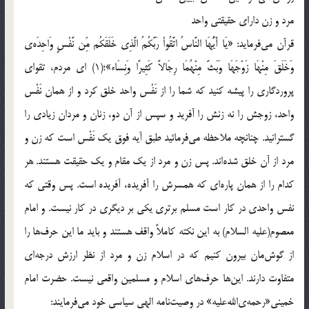
مرد و زن داراي حقيقتي واحد
قرآن مي‌فرمايد: «يَا أَيُّهَا النَّاسُ اتَّقُواْ رَبَّكُمُ الَّذِي خَلَقَكُم مِّن نَّفْسٍ وَاحِدَه‌ي
وَخَلَقَ مِنْهَا زَوْجَهَا وَبَثَّ مِنْهُمَا رِجَالاً كَثِيرًا وَنِسَاء»؛(1) اي مردم، تقواي
پروردگاري را پيشه کنيد كه شما را از نَفْس واحد خلق كرد و از همان نَفْس
واحد، زوجش را نه زنش را آفريد و سپس از آن دو، زنان و مردان زيادي را
گسترانيد. چنانچه ملاحظه مي‌فرمائيد طبق آيه فوق يك نَفْس است كه زن و
مرد از آن خلق شده‌اند. پس زن و مرد از يك مقام و يك حقيقت هستند. هر
كدام را از همان پاره‌اي كه همسرش را آفريده‌، آفريده است. پس وقتي‌ كه
نفس واحدي در كار است مسلم برتري يکي بر ديگري در كار نيست. و امام
معصوم(عليه السلام) به اين نکته کاملاً واقف هستند و بايد ما اين حرف‌ها را
از گوش‌مان بيرون كنيم كه در اسلام زن و مرد از نظر ارزش درجه‌اي
متفاوت دارند. اين‌ها حرف‌هاي اسلام و مسلمين واقعي نيست. حضرت امام
خميني«رحمه‌ي‌الله‌عليه» در وصيت‌نامه الهي سياسي خود مي‌فرمايند: