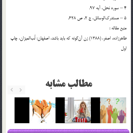
4 – سوره نحل، آيه 97.
5 – مستدرک‌الوسائل، ج 2، ص 628.
منبع مقاله :
طاهرزاده، اصغر، (1388) زن آن‌گونه که بايد باشد، اصفهان: لُب‌الميزان، چاپ
اول
مطالب مشابه