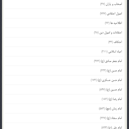
اصحاب و یاران
(37)
اصول اعتقادی
(777)
اطلاعیه ها
(26)
اعتقادات و اصول دین
(28)
اعتکاف
(43)
اعیاد اسلامی
(211)
امام جعفر صادق (ع)
(372)
امام حسن (ع)
(233)
امام حسن عسکری (ع)
(172)
امام حسین (ع)
(847)
امام رضا (ع)
(182)
امام زمان (عج)
(583)
امام سجاد (ع)
(227)
امام علی (ع)
(894)