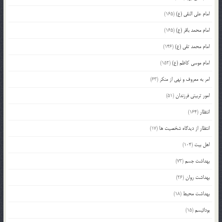
امام علی النقی (ع)
(165)
امام محمد باقر (ع)
(165)
امام محمد تقی (ع)
(146)
امام موسی کاظم (ع)
(152)
امر به معروف و نهی از منکر
(63)
امور تربیتی فرزندان
(51)
انتظار
(164)
انتظار از دیدگاه شخصیت ها
(17)
اهل بیت
(104)
بهداشت جسم
(73)
بهداشت روان
(26)
بهداشت محیط
(18)
بودائیسم
(15)