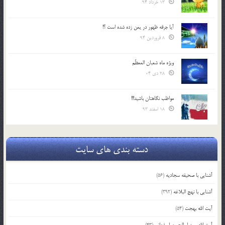
13 خرداد 94
آیا جرقه ظهور در یمن زده شده است ؟!
8 فروردین 94
ویژه ماه شعبان المعظّم
28 دی 04
مواظب نگاهتان باشید!!!
18 اسفند 93
دسته بندی های سایت
آشنایی با صحیفه سجادیه
(56)
آشنایی با نهج البلاغه
(392)
آیت الله بهجت
(54)
آیت الله سید ابوالحسن اصفهانی
(43)