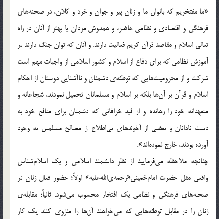
«ما مفتخريم که بانوان ما و زنان پير و جوان و خرد و کلان، در صحنه‌هاي
فرهنگي و اقتصادي و نظامي حاضر، و همدوش مردان يا بهتر از آنان در راه
تعالي اسلام و مقاصد قرآن کريم فعاليت دارند. و آنان که توان جنگ دارند در
آموزش نظامي ‌که براي دفاع از اسلام و کشور اسلامي‌ از واجبات مهم است
شرکت و از محروميت‌هايي که توطئه‌ي دشمنان و ناآشنايي دوستان از احکام
اسلام و قرآن بر آن‌ها بلکه بر اسلام و مسلمانان تحميل نمودند، شجاعانه و
متعهدانه خود را رهانده و از قيد خرافاتي که دشمنان براي منافع خود به
دست نادانان و بعضي از آخوندهاي بي‌اطلاع از مصالح مسلمين به وجود
آورده بودند، خارج نموده‌اند».
چنانچه ملاحظه مي‌فرماييد از نظر دانشمند اسلامي و يک اسلام‌شناس
واقعي مثل حضرت امام‌خميني«رحمه‌ي‌الله‌عليه» اولاً؛ حضور فعال زنان در
صحنه‌هاي فرهنگي و نظامي يک افتخار محسوب مي‌شود. ثانياً؛ مقابله‌ي
زنان را در مقابل توطئه‌هايي که مي‌خواهند آن‌ها را منزوي کنند يک کار