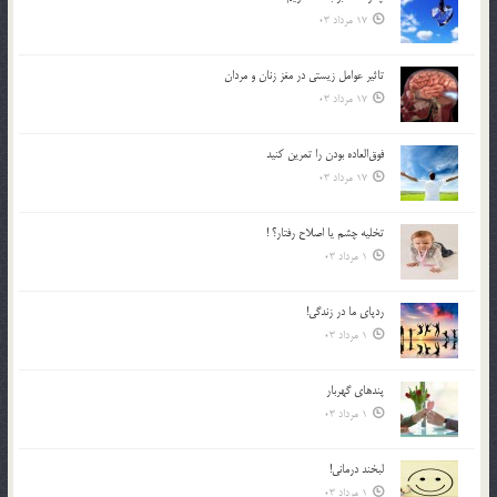
17 مرداد 03
تاثیر عوامل زيستي در مغز زنان و مردان
17 مرداد 03
فوق‌العاده بودن را تمرين كنيد
17 مرداد 03
تخليه چشم يا اصلاح رفتار؟ !
1 مرداد 03
ردپاى ما در زندگى!
1 مرداد 03
پندهاي گهربار
1 مرداد 03
لبخند درمانى!
1 مرداد 03