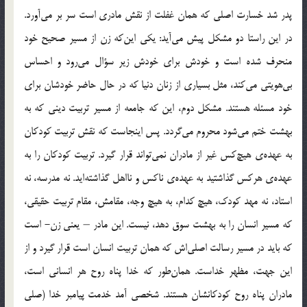
پدر شد خسارت اصلي که همان غفلت از نقش مادري است سر بر مي‌آورد.
در اين راستا دو مشكل پيش مي‌آيد: يكي اين‌كه زن از مسير صحيح خود
منحرف شده است و خودش براي خودش زير سؤال مي‌رود و احساس
بي‌هويتي مي‌کند، مثل بسياري از زنان دنيا كه در حال حاضر خودشان براي
خود مسئله هستند. مشكل دوم، اين که جامعه از مسير تربيت ديني كه به
بهشت ختم مي‌شود محروم مي‌گردد. پس اينجاست كه نقش تربيت کودکان
به عهده‌ي هيچ‌كس غير از مادران نمي‌تواند قرار گيرد. تربيت کودکان را به
عهده‌ي هركس گذاشتيد به عهده‌ي ناكس و نااهل گذاشته‌ايد. نه مدرسه، نه
استاد، نه مهد کودک، هيچ كدام، به هيچ وجه، مقامش، مقام تربيت حقيقي،
كه مسير انسان را به بهشت سوق دهد، نيست. اين مادر – يعني زن- است
که بايد در مسير رسالت اصلي‌اش که همان تربيت انسان است قرار گيرد و از
اين جهت، مظهر خداست. همان‌طور که خدا پناه روح هر انساني است،
مادران پناه روح کودکانشان هستند. شخصي آمد خدمت پيامبر خدا (صلي