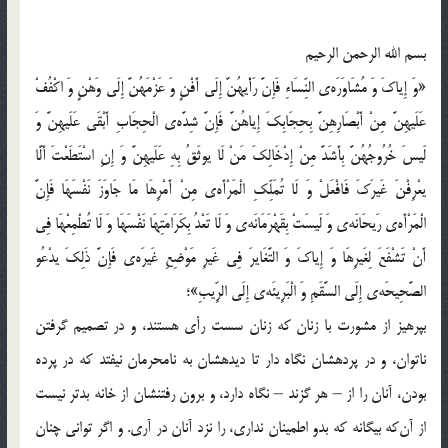
بسم الله الرحمن الرحيم
«وَ إِياكَ وَ مُشَاوَرَه‌ي النِّسَاءِ فَإِنَّ رَأْيهُنَّ إِلَى أَفْنٍ وَ عَزْمَهُنَّ إِلَى وَهْنٍ وَ اكْفُفْ
عَلَيهِنَّ مِنْ أَبْصَارِهِنَّ بِحِجَابِكَ إِياهُنَّ فَإِنَّ شِدَّه‌ي الْحِجَابِ أَبْقَى عَلَيهِنَّ وَ
لَيسَ خُرُوجُهُنَّ بِأَشَدَّ مِنْ إِدْخَالِكَ مَنْ لَا يوثَقُ بِهِ عَلَيهِنَّ وَ إِنِ اسْتَطَعْتَ أَلَّا
يعْرِفْنَ غَيرَكَ فَافْعَلْ وَ لَا تُمَلِّكِ الْمَرْأَه‌ي مِنْ أَمْرِهَا مَا جَاوَزَ نَفْسَهَا فَإِنَّ
الْمَرْأَه‌ي رَيحَانَه‌ي وَ لَيسَتْ بِقَهْرَمَانَه‌ي وَ لَا تَعْدُ بِكَرَامَتِهَا نَفْسَهَا وَ لَا تُطْمِعْهَا فِي
أَنْ تَشْفَعَ لِغَيرِهَا وَ إِياكَ وَ التَّغَايرَ فِي غَيرِ مَوْضِعِ غَيرَه‌ي فَإِنَّ ذَلِكَ يدْعُو
الصَّحِيحَه‌ي إِلَى السَّقَمِ وَ الْبَرِيئَه‌ي إِلَى الرِّيبِ»؛
بپرهيز از مشورت با زنان كه زنان سست رأي هستند، و در تصميم گرفتن
ناتوان، و در پرده‏شان نگاه دار تا ديده‏شان به نامحرمان نيفتد که در پرده
بودن، آنان را از – هر گزند – نگاه دارد، و برون رفتنشان از خانه بدتر نيست
از آن‌که بيگانه كه بدو اطمينان ندارى، را نزد آنان در آرى. و اگر توانى چنان