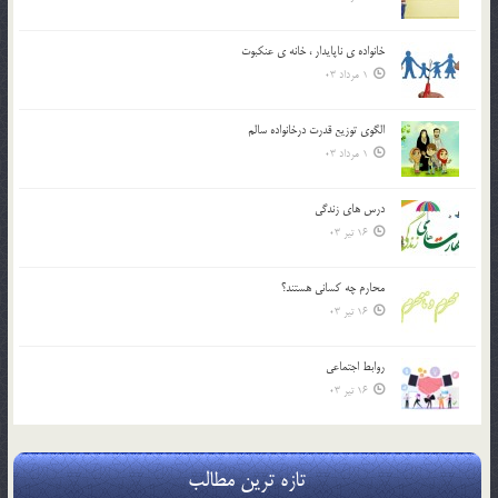
خانواده ي ناپايدار ، خانه ي عنکبوت
1 مرداد 03
الگوي توزيع قدرت درخانواده سالم
1 مرداد 03
درس هاي زندگي
16 تیر 03
محارم چه کساني هستند؟
16 تیر 03
روابط اجتماعي
16 تیر 03
تازه ترین مطالب