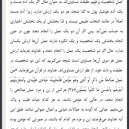
اصلِ شخصيت و فهم حقيقت مساوي‌اند. به عنوان مثال اگر يك آدم مست و
يک آدم هوشيار پول به گدا بدهند هر دو يك ارزش ندارد، زيرا آدم مست
اصلاً در حالت انتخاب طبيعي نيست و لذا بخشش او يک بخشش اختياري
به حساب نمي‌آيد. پس اگر آن دو يك عمل را انجام دهند چون در حين
انجام بخشش يک شخصيت و يک انگيزه ندارند عمل آن‌ها ارزش يكسان
ندارد. حال اگر دو شخصيت يك عمل را انجام دهند و خداوند بفرمايد ارزشِ
عملِ هر دوي آن‌‌ها مساوي است نتيجه مي‌گيريم كه اين دو شخصيت در
حقيقت و ذات خود، از نظر ارزش مساوي‌اند. خداوند در قرآن مي‌فرمايد: «مَنْ
عَمِلَ صَالِحًا مِّن ذَكَرٍ أَوْ أُنثَى وَهُوَ مُؤْمِنٌ فَلَنُحْيِيَنَّهُ حَيَاه‌ي طَيِّبَه‌ي وَلَنَجْزِيَنَّهُمْ
أَجْرَهُم بِأَحْسَنِ مَا كَانُواْ يَعْمَلُونَ»؛(3) هركس از زن و مرد عمل صالحي را
انجام دهند، در حالي که مؤمن باشند، به هر کدام حيات طيب و پاك
مي‌دهيم. حياتي که آلوده به خيالات دنيايي و اميال حيواني نباشد. طبق اين
آيه خداوند مي‌فرمايد: زن و مرد هر كدام که باشند، در صورتي كه مؤمن بوده