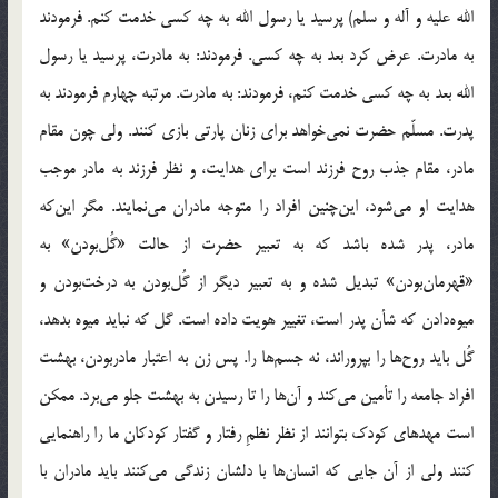
الله عليه و آله و سلم) پرسيد يا رسول الله به چه كسي خدمت كنم. فرمودند
به مادرت. عرض کرد بعد به چه كسي. فرمودند: به مادرت، پرسيد يا رسول
الله بعد به چه كسي خدمت كنم، فرمودند: به مادرت. مرتبه چهارم فرمودند به
پدرت. مسلّم حضرت نمي‌خواهد براي زنان پارتي بازي كنند. ولي چون مقام
مادر، مقام جذب روح فرزند است براي هدايت، و نظر فرزند به مادر موجب
هدايت او مي‌شود، اين‌چنين افراد را متوجه مادران مي‌نمايند. مگر اين‌كه
مادر، پدر شده باشد که به تعبير حضرت از حالت «گُل‌بودن» به
«قهرمان‌بودن» تبديل شده و به تعبير ديگر از گُل‌بودن به درخت‌بودن و
ميوه‌دادن که شأن پدر است، تغيير هويت داده است. گل كه نبايد ميوه بدهد،
گُل بايد روح‌ها را بپروراند، نه جسم‌ها را. پس زن به اعتبار مادربودن، بهشت
افراد جامعه را تأمين مي‌كند و آن‌ها را تا رسيدن به بهشت جلو مي‌برد. ممکن
است مهد‌هاي کودک بتوانند از نظر نظمِ رفتار و گفتار کودکان ما را راهنمايي
کنند ولي از آن جايي که انسان‌ها با دلشان زندگي مي‌کنند بايد مادران با