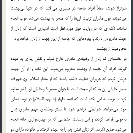
هم‌تراز شوند، عملاً افراد جامعه در مسيري مي‌افتند که در انتها بي‌بهشت
مي‌شوند، چون مادران تربيت آن‌ها را که منجر به بهشت مي‌شد خوب انجام
ندادند، نکته‌اي که در روايت فوق مورد نظر است امتيازي است که زنان از
جهت مادربودن دارند و بهره‌هايي که جامعه از اين جهت از زنان خواهد برد.
محروميت از بهشت
در جامعه‌اي كه زنان از وظيفه‌ي مادري خارج شوند و نقش پدري به عهده
گيرند، افراد آن جامعه از بهشت محروم مي‌شوند. اين نکته را از آن جهت
عرض کردم که عزيزان عنايت داشته باشند که از منظر اسلام روي‌هم‌رفته
مسير حقيقي زن به کدام سمت است تا بتوان مسير غيرحقيقي او را نيز معلوم
کرد. با توجه به اين نکته است که ائمه اطهار (عليهم السلام) در توصيه‌هاي
خود مي‌خواهند شرايطي فراهم شود تا بستر وظيفه‌ي مهم مادري زنان
به‌خوبي فراهم گردد، و اين رسالت اجتماعي که در چهارديواري خانه انجام
مي‌شود ضايع نگردد. اگر زنان نقش پدر را به عهده گرفتند و خانواده داراي دو