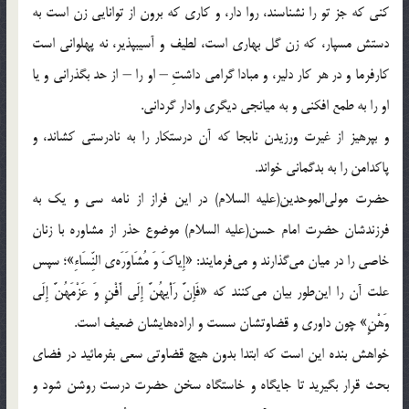
كنى كه جز تو را نشناسند، روا دار، و كارى كه برون از توانايى زن است به
دستش مسپار، كه زن گل بهارى است، لطيف و آسيب‏پذير، نه پهلوانى است
كارفرما و در هر كار دلير، و مبادا گرامى داشتِ – او را – از حد بگذرانى و يا
او را به طمع افكنى و به ميانجى ديگرى وادار گردانى.
و بپرهيز از غيرت ورزيدن نابجا كه آن درستكار را به نادرستى كشاند، و
پاكدامن را به بدگمانى خواند.
حضرت مولي‌الموحدين(عليه السلام) در اين فراز از نامه سي و يک به
فرزندشان حضرت امام حسن(عليه السلام) موضوع حذر از مشاوره با زنان
خاصي را در ميان مي‌گذارند و مي‌فرمايند: «إِياكَ وَ مُشَاوَرَه‌ي النِّسَاءِ»؛ سپس
علت آن را اين‌طور بيان مي‌کنند که «فَإِنَّ رَأْيهُنَّ إِلَى أَفْنٍ وَ عَزْمَهُنَّ إِلَى
وَهْنٍ» چون داوري و قضاوتشان سست و اراده‌هايشان ضعيف است.
خواهش بنده اين است که ابتدا بدون هيچ قضاوتي سعي بفرمائيد در فضاي
بحث قرار بگيريد تا جايگاه و خاستگاه سخن حضرت درست روشن شود و