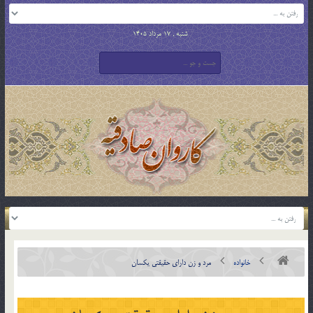
شنبه , 17 مرداد 1405
خانواده
مرد و زن داراي حقيقتي يکسان