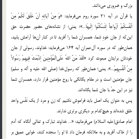
بزرگ و ضروري مي‌دانند.
يا قرآن در آيه 21 سوره روم مي‌فرمايد: «وَ مِنْ آياتِهِ اَنْ خَلَقَ لَکُمْ مِنْ
اَنْفُسِکُمْ اَزْواجاً لِتَسْکُنُوا اِلَيهَا…»؛ يعني؛ از نشانه‌هاي حضور حضرت حق
اين‌که از جان خودِ شما، همسران شما را آفريد تا در کنار آن‌ها آرامش يابيد،
همان‌طور که در سوره آل‌عمران آيه 164 مي‌فرمايد: خداوند، رسولي از جان
خودتان برايتان مبعوث کرد «لَقَدْ مَنَّ اللهُ عَلَي‌الْمُؤْمِنِينَ اِذْبَعَثَ فِيهِمْ رَسُولاً
مِنْ اَنْفُسِهِمْ…». يعني؛ همان‌طور كه رسول‌خدا (صلي الله عليه و آله و سلم)
جان مؤمنين است و در مقام يگانگي با روح مؤمنين قرار دارد، همسران شما
نيز در اين حدّ با جان شما يگانه‌اند.
پس به عنوان يك اصل بايد فراموش نکنيم که زن و مرد از يک نَفْس واحد
خلق شده‌اند و هيچ‌کدام بر ديگري برتري ندارند.
امام صادق(عليه السلام) مي‌فرمانيد: «… خداوند تبارک و تعالي آنگاه که آدم
را از خاک آفريد و به ملائکه فرمان داد تا او را سجده کنند، خوابي عميق بر