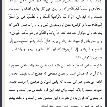
چيزي كه از حدّ آنها سنگين‌تر است بر آن‌ها حمل نكن. «فَإِنَّ الْمَرْأَه‌ي
رَيحَانَه‌ي وَ لَيسَتْ بِقَهْرَمَانَه‌ي»؛ زيرا زنان چون گل بهاري لطيف و آسيب‌پذير
هستند و نه قهرمان. «وَ لَا تَعْدُ بِكَرَامَتِهَا نَفْسَهَا وَ لَا تُطْمِعْهَا فِي أَنْ تَشْفَعَ
لِغَيرِهَا»؛ مبادا در گرامي‌‌داشتن او زياده‌روي کني و يا او را به طمع افکني که
بخواهد براي ديگران شفاعت کند. «وَ إِياكَ وَ التَّغَايرَ فِي غَيرِ مَوْضِعِ غَيرَه‌ي»؛
و بر حذر باش از غيرت نشان‌دادنِ بي‌جا «فَإِنَّ ذَلِكَ يدْعُو الصَّحِيحَه‌ي إِلَى
السَّقَمِ وَ الْبَرِيئَه‌ي إِلَى الرِّيبِ»؛ که اين كار سالم را بيمار، و پاکدامن را
به‌سوي بدگماني کشاند.
با توجه به اين که هنر ما بايد اين باشد که سخنان حکيمانه امامان معصوم ?
را تا آن‌جا که ممکن است در همان سطحي که مطرح است بفهميم بحث را
ادامه مي‌دهيم. هنر اين نيست كه وقتي نمي‌توان موضوع را درست فهميد،
صورت مسئله را پاك كنيم. براي فهم اين فراز مقدماتي نياز است، و مسلّم
در بستري که قرآن به زن نظر دارد اين سخنان مطرح است و با دقت بيشتر
روشن مي‌شود اين سخنان تبيين سخن خدا است.