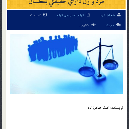
مرد و زن داراي حقيقتي يکسان
خادم اهل البیت
خانواده
,
دانستنی‌های خانواده
6 مرداد 01
0 دیدگاه
437بازدید
نويسنده: اصغر طاهرزاده