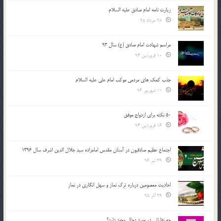
زیارت نامه امام صادق علیه السلام
28 مرداد 95
مراسم شهادت امام صادق (ع) سال 93
10 فروردین 94
جذب کمک های مردمی موکب امام علی علیه السلام
11 شهریور 96
50 نکته برای ازدواج موفق
16 فروردین 94
اجتماع عظیم صادقیون در آستان مقدس امامزاده سید جلال الدین اشرف سال 1396
29 تیر 96
احادیث معصومین درباره ترک نماز و سهل انگاری در نماز
29 آذر 95
چه نظراتی در مورد دجال وجود دارد؟