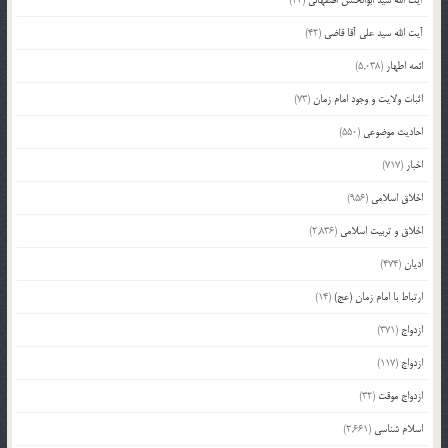
آیت الله سید علی آقا قاضی
(42)
ائمه اطهار
(5,038)
اثبات ولایت و وجود امام زمان
(73)
احادیث موضوعی
(550)
اخبار
(717)
اخلاق اسلامی
(956)
اخلاق و تربیت اسلامی
(2,836)
ادیان
(474)
ارتباط با امام زمان (عج)
(14)
ازدواج
(371)
ازدواج
(117)
ازدواج موقت
(32)
اسلام شناسی
(2,661)