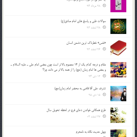
28 مرداد 94
سوالات طبی و پاسخ های امام صادق(ع)
28 اسفند 93
«نفس» خطرناک ترین دشمن انسان
26 اسفند 93
مقام و درجه كدام يك از 14 معصوم بالاتر است چون بعضي امام علي ـ عليه السلام ـ
و بعضي ها امام زمان (عج) را از همه بالاتر مي دانند چرا؟
12 دی 94
تشرف علي آقا قاضي به محضر امام زمان(عج)
15 دی 95
طرح همگانی خواندن دعای فرج در لحظه تحویل سال
27 اسفند 03
چهل حدیث نگاه به نامحرم