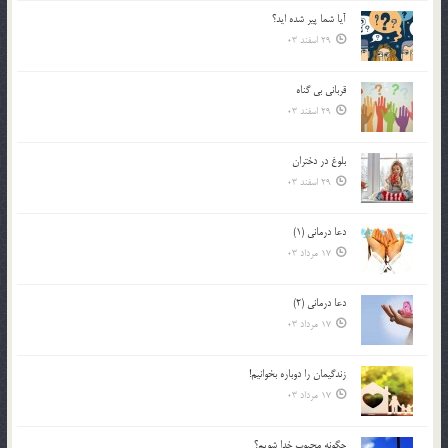
آیا شما پیر شده اید؟
29 اسفند 03
قرباني بي گناه
29 اسفند 03
بلوغ در دختران
29 اسفند 03
دعا درمانی (1)
17 مرداد 03
دعا درمانی (2)
17 مرداد 03
زندگيمان را دوباره بخوانيم!
17 مرداد 03
چگونه محبوب خدا شويم؟