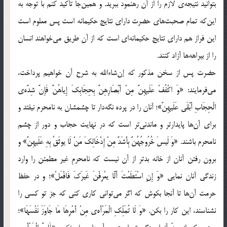
بتوانيد نتيجه‌ي لازم را از آن رهنمود ببريد. و همين‌جا تأكيد كنم با توجه به
اين‌که تمام صحبت‌هاي حضرت داراي نتايج حكيمانه ‌است پس معلوم است
اين فراز هم داراي نتايج حكيمانه‌اي است که از آن طريق مي‌خواهند انسان
را از بيراهه‌ها آزاد کنند.
حضرت پس از سخن مذکور که إن‌شاءالله به شرح آن خواهيم پرداخت،
مي‌فرمايند: «وَ اكْفُفْ عَلَيهِنَّ مِنْ أَبْصَارِهِنَّ بِحِجَابِكَ إِياهُنَّ فَإِنَّ شِدَّه‌ي
الْحِجَابِ أَبْقَى عَلَيهِنَّ»؛ آنان را در پرده نگه‌دار تا چشمشان به نامحرم نيفتد و
براي آن‌ها پايدارتر و ماندني‌تر است که در نهايت حجاب و دور از چشم
نامحرم باشند. «وَ لَيسَ خُرُوجُهُنَّ بِأَشَدَّ مِنْ إِدْخَالِكَ مَنْ لَا يوثَقُ بِهِ عَلَيهِنَّ» و
برون رفتن آنان از خانه بدتر از آن نيست که نامحرمِ غير مطمئن را وارد
زندگي آنان نمايي «وَ إِنِ اسْتَطَعْتَ أَلَّا يعْرِفْنَ غَيرَكَ فَافْعَلْ»؛ و در حفظ
حرمت آن‌ها تا آنجا بکوش که اگر مي‌تواني كاري كني كه جز تو كسي را
نشناسند، اين كار را بكن. «وَ لَا تُمَلِّكِ الْمَرْأَه‌ي مِنْ أَمْرِهَا مَا جَاوَزَ نَفْسَهَا»؛