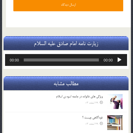
زیارت نامه امام صادق علیه السلام
پخش‌کننده
00:00
00:00
صوت
مطالب مشابه
ويژگي هاي خانواده در جامعه اسوه ي اسلام
29 اسفند 03
خودآگاهى چيست ؟
29 اسفند 03