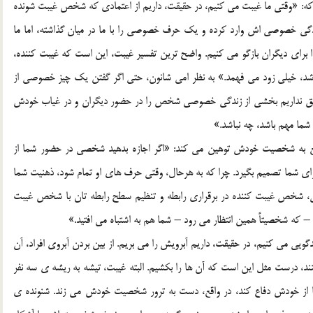
د که: «وقتي ما غيبت مي کنيم، در حقيقت، داريم از اعتمادي که شخص غيبت شونده
 زندگي خصوصي اش وارد کرده و يک حرف خصوصي را با ما در ميان گذاشته، اما ما
براي ديگران بازگو مي کنيم. واضح ترين تفسير غيبت، اين است که غيبت کننده،
باشد، خيلي زود مي فهمد.» به نظر امي شانون، حتي اگر گفتن يک چيز خصوصي از
 هم حق نداريم بخشي از زندگي خصوصي شخص را در حضور ديگران و در غياب خودش
ما مهم باشد، چه نباشد.»
واقع به شخصيت خودش توهين مي کند: «اگر اجازه بدهيد شخصي در حضور شما از
راي شما تصميم بگيرد. چرا که به هرحال، وقتي حرف هاي او تمام شود، ذهنيت شما
عني، شخص غيبت کننده در برقراري رابطه و تنظيم سطح رابطه تان با شخص غيبت
 – که شخصيتاً همين انتظار مي رود – شما هم به اشتباه مي افتيد.»
 مي کنيم، در حقيقت، داريم آبرويش را مي بريم. از بين بردن آبروي افراد، آن
ند، درست مثل اين است که آن ها را بکشيم. البته غيبت، تيشه به ريشه ي سه نفر
تا از خودش دفاع کند، در واقع، دست به ترور شخصيت خودش مي زند. شنونده ي