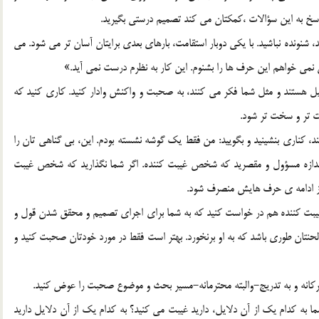
پاسخ به اين سؤالات ،کمکتان مي کند تصميم درستي بگيريد.
شنونده نباشيد. با يکي دوبار استقامت، بارهاي بعدي برايتان آسان تر مي شود. مي
 نمي خواهم اين حرف ها را بشنوم. اين کار به نظرم درست نمي آيد.»
يل هستند و مثل شما فکر مي کنند، به صحبت و واکنش وادار کنيد. کاري کنيد که
 تر و سخت تر شود.
د، کناري بنشينيد و بگوييد: من فقط يک گوشه نشسته بودم. اين، بي گناهي تان را
اندازه مسؤول و مقصريد که شخص غيبت کننده. اگر شما نگذاريد که شخص غيبت
از ادامه ي حرف هايش منصرف شود.
ز غيبت کننده هم در خواست کنيد که به شما براي اجراي تصميم و محقق شدن قول و
حنتان طوري باشد که به او برنخورد. بهتر است فقط در مورد خودتان صحبت کنيد و
ما به کدام يک از آن دلايل، داريد غيبت مي کنيد؟ به کدام يک از آن دلايل داريد