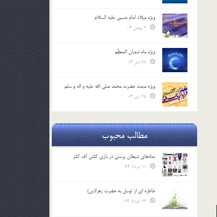
ویژه میلاد امام حسین علیه السلام
2 بهمن 04
ویژه ماه شعبان المعظّم
28 دی 04
ویژه مبعث حضرت محمد صلی الله علیه و اله و سلم
25 دی 04
مطالب محبوب
نمادهای شیطان پرستی در بازی کلش آف کلنز
11 مرداد 94
خاطره ای از توسل به حضرت زهرا(س)
23 خرداد 94