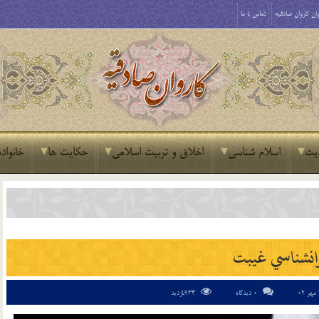
ان کاروان صادقیه
تماس با ما
یث
اسلام شناسی
اخلاق و تربیت اسلامی
حکایت ها
خانواده
انشناسي غيبت
0 دیدگاه
934بازدید