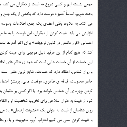
جمعي نشسته ايم و کسي شروع به غيبت از ديگران مي کند،
بحث شويم. اساساً آدميزاد دوست دارد که بخشي از يک جمع و
مي کنند. به علاوه، وقتي اعضاي يک جمع، اطلاعات وسوسه ک
افزايش مي يابد. غيبت کردن از ديگران، اين فرصت را به ما م
احساس «قرار داشتن در کانون توجهات» براي اکثر آدم ها لذ
کند که: هيچ کدام از اين حرفها دليل موجهي براي غيبت کرد
اين خصلت از آن خصلت هايي است که همه ي نظام هاي اخلاقي، 
و روان شناس، اعتقاد دارد که حسادت، شايع ترين علتي است که
خاطر محبوبيت، قيافه ي ظاهري، موقعيت مالي، پرستيژ اجتم
کردن چهره ي آن شخص خواهد بود. يا اگر کسي بر حقمان بدي ک
شود از غيبت به عنوان سلاحي براي تخريب شخصيت او و انتقام گ
روان شناسان از غيبت به عنوان يک «خشونت ارتباطي» ياد مي کن
با غيبت کردن سعي مي کنيم احترام، آبرو، محبوبيت و يا رواب