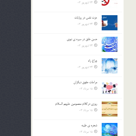
24 شهریور 03
عزت نفس در روايات
24 شهریور 03
حسن خلق در سيره ي نبوي
24 شهریور 03
چراغ راه
24 شهریور 03
مراعات حقوق ديگران
15 مرداد 03
روزي دركلام معصومين عليهم السلام
15 مرداد 03
شجره ي طيبه
15 مرداد 03