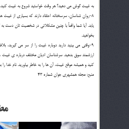
به غيبت گوش مي دهيد؟ هر وقت خواستيد شروع به غيبت کنيد، د
8-روان شناسان، سرسختانه اعتقاد دارند که بسياري از غيبت 
يابد. آيا شما واقعاً با چنين مشکلاتي در شخصيت تان دست 
بخواهيد.
9-وقتي مي بينيد داريد دوباره غيبت را از سر مي گيريد،
ارزشمند سوق بدهيد. سرشناسان اديان مختلف درباره ي غيبت ، 
کنيد و هميشه موقع غيبت، آن ها را به خاطر بياوريد. نام خدا را به
منبع: مجله همشهري جوان شماره 43
مط