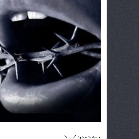
نويسنده: محمد کياسالار