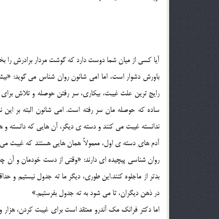
آيا کسي از ميان شما دوست دارد که گوشت مردار برادرش را بخور
باورش دشوار است، اما امي شانون روان شناس مي گويد: «بيشت
رايج ترين علت غيبت، بيکاري، سر رفتن حوصله و تلاش براي 
ساده که حوصله مان سر رفته است. امي شانون البته بر اين 
ندانسته غيبت مي کنند و دسته ي ديگر، آن هايي که دانسته و 
آدم هاي دسته ي اول، معمولاً همان هايي هستند که غيبت مي ک
روان شناسي پيچيده اي دارند: «وقتي از دست خودمان و آن چ
بدتر از ماجلوه کنند.اين طوري، ديگر ما ته جدول نيستيم و حد
در ذهن ديگران، تا مي شود به ته جدول بفرستيم.»
اما دکتر فرانک مک آندرو معتقد است براي غيبت کردن، هزار و ي