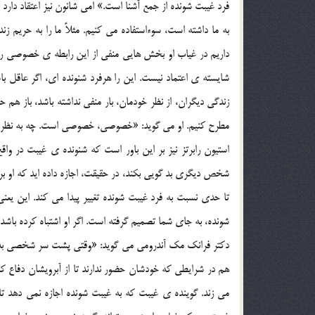
فرد غيبت شونده از جمع آشنا است.» امي شانون نيز اعتقاد دار
به ما داشته است، سوءاستفاده مي کنيم. مثلاً ما را به حريم
داريم در غياب او بخش هايي منفي از اين رابطه ي خصوصي را 
شايسته ي اعتماد نيست. اين را هرفرد شنونده اي، اگر عاقل 
زندگي ديگران، از نظر خودمان، بار منفي نداشته باشد، باز
مطرح کنيم. او مي گويد: «خصوصي، خصوصي است. چه به نظر ش
استيون رابرتز نيز بر اين باور است که شنونده ي غيبت در 
شخص ديگري بد گويي بکند، در حقيقت، اجازه داده ايد که او ب
تا حدي نسبت به فرد غيبت شونده تغيير پيدا مي کند. اين ي
شونده، به جاي شما تصميم گرفته است. اگر او اشتباه کرده باشد
دکتر فرانک مک آندرومي مي گويد: «وقتي پشت سر شخصي بدگويي
هم در شرايطي که خودشان حضور ندارند تا از آبرويشان دفاع کن
مي زند. گوينده ي غيبت که به غيبت شونده اجازه نمي دهد 