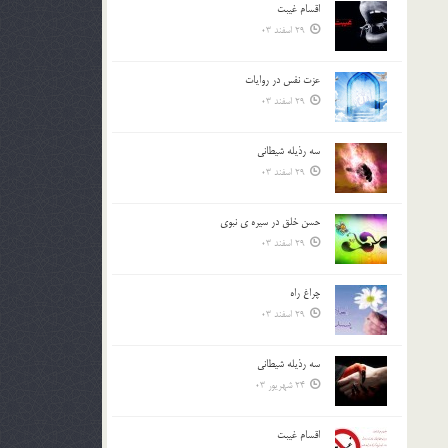
اقسام غيبت
بالا
29 اسفند 03
و
پایین
استفاده
عزت نفس در روايات
کنید.
29 اسفند 03
سه رذیله شیطانی
29 اسفند 03
حسن خلق در سيره ي نبوي
29 اسفند 03
چراغ راه
29 اسفند 03
سه رذیله شیطانی
24 شهریور 03
اقسام غيبت