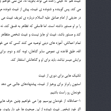
غيبت هم که خيلي راحت مي تواند بگويد: نه، من نمي خواهم
مي کند. پس گوينده و شنونده ي غيبت، پيش از غيبت شونده مي
در حديثي از امام صادق عليه السلام درباره ي تعريف غيبت مي 
را بر او مستور داشته است. اما فاسقي که تظاهر به فسق کند، ن
کند و مستور باشد، غيبت او جايز نيست و غيبت شخص متظاهر 
تمام اعمالش. آموزه هاي ديني توصيه مي کنند کسي که مي خواهد
الله، طبق قاعده ي عمومي ساير گناهان، توبه کند و دوم، برا
برايش ميسر نباشد، بايد براي او و گناهانش استغفار کند.
تکنيک هايي براي دوري از غيبت
استيون رابرتز براي پرهيز از غيبت، پيشنهادهاي جالبي مي دهد 
خودمان رو راست باشيم.
1-صادقانه از خودمان بپرسيم چرا مي خواهيم چنين حرف هايي
اگر خود شخص غيبت شونده از اين صحبت ها خبر دار بشود، چه