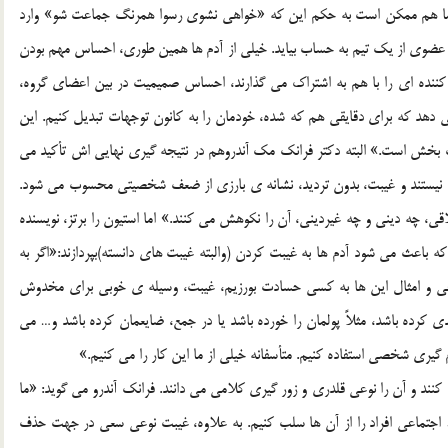
 ما هم ممکن است به حکم اين که «خواهي نشوي رسوا همرنگ جماعت شو» وارد
 عضوي از يک تيم به حساب بيايد. خيلي از آدم ها همين طوري، احساس مهم بودن
ننده اي را با هم به اشتراک مي گذارند، احساس صميميت در بين اعضاي گروه،
ي دهد که براي دقايقي هم که شده، خودمان را به کانون توجهات تبديل کنيم. اين
ت بخش است.» البته دکتر فرانک مک آندروهم در نتيجه گيري نهايي اش تأکيد مي
ن نيستند و غيبت، بدون ترديد، نشانه ي بارزي از ضعف شخصيتي محسوب مي شود.
چه ديني و چه غيرديني، آن را نکوهش مي کنند.» اما استيون را برتز، نويسنده
 باعث مي شود آدم ها به غيبت کردن (والبته غيبت هاي دانسته)بپردازند:«اگر به
اعي و امثال اين ها به کسي حسادت بورزيم، غيبت، وسيله ي خوبي براي مخدوش
رده باشد، مثلاً پولمان را خورده باشد يا در جمع، ضايعمان کرده باشد و… مي
يري شخصي استفاده کنيم. متأسفانه خيلي از ما اين کار را مي کنيم.»
ند و آن را نوعي قلدري و زور گيري کلامي مي دانند. فرانک آندرو مي گويد: «ما
ط اجتماعي افراد را از آن ها سلب کنيم. به علاوه، غيبت نوعي سعي در جهت حذف