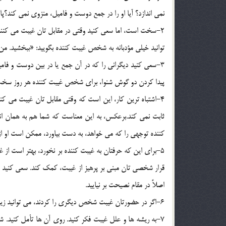
نمي اندازد؟ آيا او را در جمع دوست و فاميل، منزوي نمي کند؟
2-سخت است، اما سعي کنيد وقتي در مقابل تان غيبت مي کنند، 
توانيد خيلي مؤدبانه به شخص غيبت کننده بگوييد: «ببخشيد. من
3-سعي کنيد ديگراني را که در آن جمع يا در بين دوست و فام
پيدا کردن دو گوش شنوا، براي شخص غيبت کننده هر روز سخت
4-اشتباه ترين کار، اين است که وقتي مقابل تان غيبت مي کنن
ثابت نمي کند.برعکس، به اين معناست که شما هم به همان 
کننده توجهي را که مي خواهد، به دست بياورد، ممکن است او 
5-براي اين که حرفتان به غيبت کننده بر نخورد، بهتر است ا
قرار شخصي تان مبني بر پرهيز از غيبت، کمک کند. سعي کنيد ل
اصلاً در مقام نصيحت بر نياييد.
6-اگر در حضورتان غيبت شخص ديگري را کردند، مي توانيد زيرکانه و به تدريج-والبته محترمانه-مسير بحث و موضوع صحبت را عوض کنيد.
7-به ريشه ها و علل غيبت فکر کنيد. روي آن ها تأمل کنيد. ش