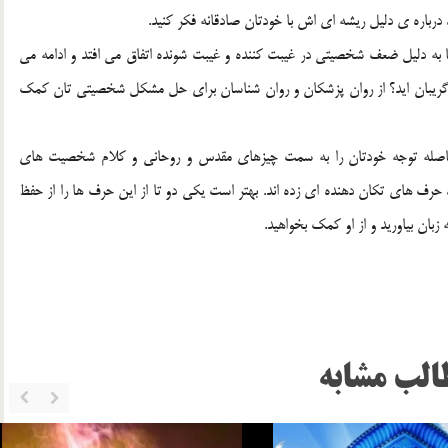
رباره ي دليل ريشه اي اش با خودتان صادقانه فکر کنيد.
ها به دليل ضعف شخصيتي در غيبت کننده و غيبت شونده اتفاق مي افتد و ادامه مي
به گريبان ايد؟ از روان پزشکان و روان شناسان براي حل مشکل شخصيتي تان کمک
 بلافاصله توجه خودتان را به سمت چيزهاي مقدس و روحاني و کلام شخصيت هاي
حرف هاي تکان دهنده اي زده اند. بهتر است يکي دو تا از اين حرف ها را از حفظ
 زبان بياوريد و از او کمک بخواهيد.
الب مشابه