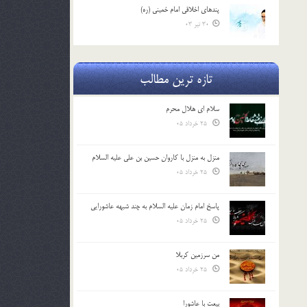
پندهاي اخلاقي امام خميني (ره)
30 تیر 03
تازه ترین مطالب
سلام ای هلال محرم
25 خرداد 05
منزل به منزل با کاروان حسین بن علی علیه السلام
25 خرداد 05
پاسخ امام زمان علیه السلام به چند شبهه عاشورایی
25 خرداد 05
من سرزمین کربلا
25 خرداد 05
بیعت با عاشورا