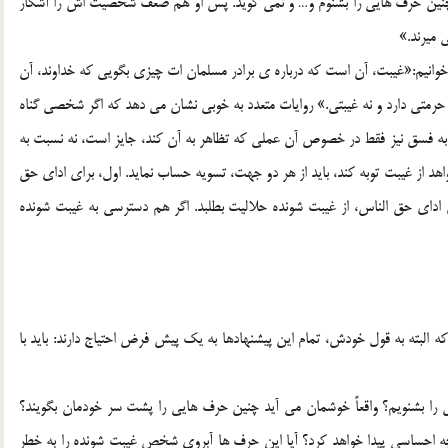
 چنين حرف هايي را بشنوم و… و نمي گويد. پس او هم ضعف شخصيت اش را آشکار
 ميرند.»
خوانيم:«غيبت، آن است که درباره ي برادر مسلمان ات چيزي بگويي که خداوند، آن
ه حرمتي دارد و نه غيبتي.» روايات متعدد به خوبي نشان مي دهد که اگر شخصي گناه
به فسق نيز فقط در خصوص آن عملي که تظاهر به آن کند، جايز است، نه نسبت به
 از غيبت توبه کند، بايد از هر دو جهت، تسويه حساب نمايد. اول، براي اداي حق
ي اداي حق الناس، از غيبت شونده حلاليت بطلبد. اگر هم دسترسي به غيبت شونده
که البته به قول خودش، تمام اين پيشنهادها به يک پيش فرض احتياج دارند: بايد با
 را بشنويم؟ واقعاً خوشمان مي آيد چنين حرف هايي را پشت سر خودمان بگويند؟
 احساسي پيدا خواهد کرد؟ آيا اين حرف ها آبروي شخص غيبت شونده را به خطر