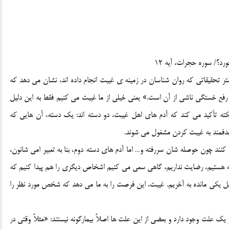
د؟/ سوره حجرات، آيه 12
ر تحقيقاتي که روان شناسان در زمينه ي غيبت انجام داده اند، نشان مي دهد که
رفع خستگي ناشي از آن است.» يعني خيلي از ما غيبت مي کنيم فقط به اين دليل
نکته تأکيد مي کند که آدم هاي اهل غيبت، دو دسته اند: يک دسته، آن هايي که
هدفمند به غيبت کردن مشغول مي شوند.
نند چون حوصله شان سررفته و… اما آدم هاي دسته دوم، بنا به تعبير امي شانون،
ه هستيم، رضايت نداريم، گاهي سعي مي کنيم اشخاص ديگري را هم پيدا کنيم که
اقل يکي مانده به آخريم. غيبت، اين فرصت را به ما مي دهد که شخص مورد نظر را
ک علت وجود دارد و بعضي از اين علت ها اصلاً بيمارگونه نيستند: «مثلاً وقتي در