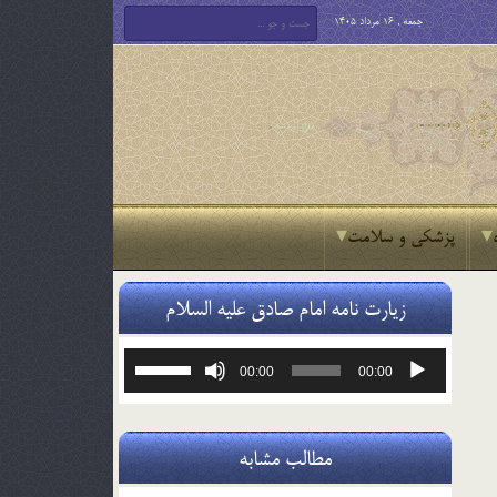
جمعه , 16 مرداد 1405
پزشکی و سلامت
زیارت نامه امام صادق علیه السلام
پخش‌کننده
برای
00:00
00:00
صوت
افزایش
یا
کاهش
صدا
مطالب مشابه
از
کلیدهای