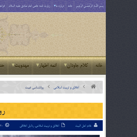
بِسْمِ اللَّـهِ الرَّحْمَـٰنِ الرَّحِيمِ
خانه
درباره ما
زیارت نامه خاص امام صادق علیه السلام
فراخو
خانه
کلام جاودان
ائمه اطهار
مهدویت
حد
اخلاق و تربیت اسلامی
روانشناسي غيبت
رو
خادم اهل البیت
اخلاق و تربیت اسلامی
,
رذایل اخلاقی
30 مهر 02