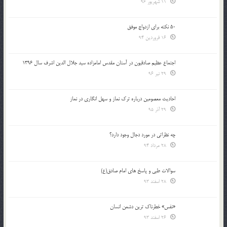
11 شهریور 96
50 نکته برای ازدواج موفق
16 فروردین 94
اجتماع عظیم صادقیون در آستان مقدس امامزاده سید جلال الدین اشرف سال 1396
29 تیر 96
احادیث معصومین درباره ترک نماز و سهل انگاری در نماز
29 آذر 95
چه نظراتی در مورد دجال وجود دارد؟
28 مرداد 94
سوالات طبی و پاسخ های امام صادق(ع)
28 اسفند 93
«نفس» خطرناک ترین دشمن انسان
26 اسفند 93