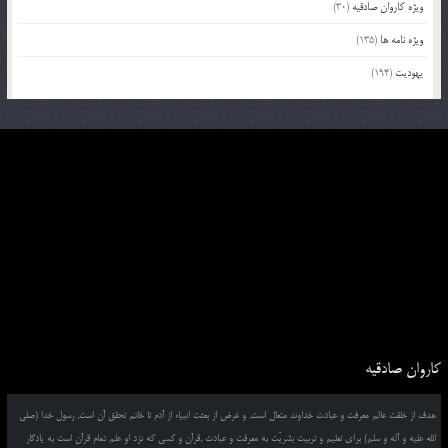
ویژه کاروان صادقیه
(30)
ویژه نامه ها
(135)
یهودیت
(194)
کاروان صادقیه
هدف از خلقت عالم معرفت و عبادت خداوند متعال است, و غرض از بعثت انبیاء از آدم تا خاتم تحقق آن است, رسول خدا (صلی
الله علیه و آله و سلم) برای تعلیم و تربیت بشریّت به معرفت و عبادت ,قرآن و کسی که نزد او علم تمام قرآن است به یادگار