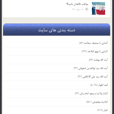
مواظب نگاهتان باشید!!!
18 اسفند 93
دسته بندی های سایت
آشنایی با صحیفه سجادیه
(56)
آشنایی با نهج البلاغه
(392)
آیت الله بهجت
(54)
آیت الله سید ابوالحسن اصفهانی
(43)
آیت الله سید علی آقا قاضی
(42)
ائمه اطهار
(5,038)
اثبات ولایت و وجود امام زمان
(73)
احادیث موضوعی
(550)
اخبار
(717)