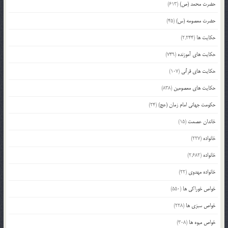
حضرت محمد (ص)
(613)
حضرت معصومه (س)
(45)
حکایت ها
(2,244)
حکایت های آموزنده
(749)
حکایت های قرآنی
(107)
حکایت های معصومین
(838)
حکومت جهانی امام زمان (عج)
(24)
خاندان عصمت
(15)
خانواده
(227)
خانواده
(2,682)
خانواده مهدوی
(22)
خواص خوراکی ها
(550)
خواص سبزی ها
(228)
خواص میوه ها
(308)