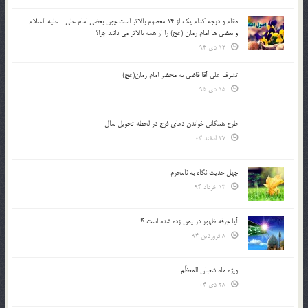
مقام و درجه كدام يك از 14 معصوم بالاتر است چون بعضي امام علي ـ عليه السلام ـ
و بعضي ها امام زمان (عج) را از همه بالاتر مي دانند چرا؟
12 دی 94
تشرف علي آقا قاضي به محضر امام زمان(عج)
15 دی 95
طرح همگانی خواندن دعای فرج در لحظه تحویل سال
27 اسفند 03
چهل حدیث نگاه به نامحرم
13 خرداد 94
آیا جرقه ظهور در یمن زده شده است ؟!
8 فروردین 94
ویژه ماه شعبان المعظّم
28 دی 04