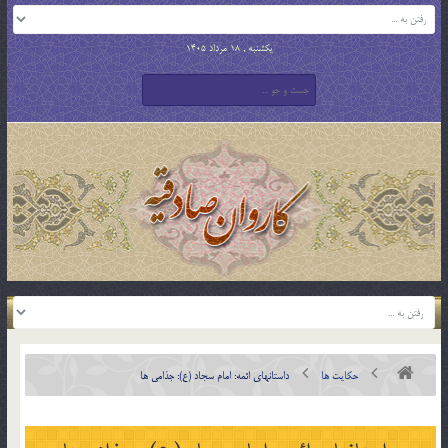
یکشنبه , 18 مرداد 1405
حکایت ها
داستانهای ائمه: امام سجاد (ع): جذامی ها