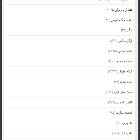
فضایل و ویژگی ها
(10)
فقه و احکام شرعی
(340)
قرآن
(23)
قرآن شناسی
(1,861)
کتب اسلامی
(2,295)
کرامات و معجزات
(9)
کلام جاودان
(2,293)
کلام جدید
(34)
کمک های اولیه
(116)
گلچین احادیث
(372)
گنجینه معارف
(495)
ماه رجب
(20)
ماه رمضان
(176)