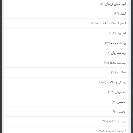
امور تربیتی فرزندان
(51)
انتظار
(164)
انتظار از دیدگاه شخصیت ها
(17)
اهل بیت
(104)
بهداشت جسم
(73)
بهداشت روان
(26)
بهداشت محیط
(18)
بودائیسم
(15)
پزشکی و سلامت
(1,980)
پند خوبان
(129)
تحصیل
(62)
تحصیل
(65)
تربیت و مشاوره
(481)
تشرفات و توقیعات
(181)