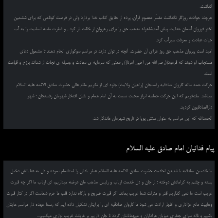
گذاشت.
هرچند حوادث روزگار نگذاشت مفسّر معصومِ قرآن, پرده از حقایق کتاب خدا بردارد ولی در فرصت کوتاهی که برای ششمین
اختر فرزوان آسمان هدایت پیش آمد,شاهراه مذهب حق را برای رهروانِ از خلقت باز کرد , و فطرت تشنه انسانیت را به آب
حیات عبادت و معرفت سیرآب کرد.
امید است پیروان مذهب حق روز عزای آن حضرت, آنچه در توان دارند در مراسم سوگواری انجام دهند تا مشمول دعای
مستجاب او شوند که فرمود((رحم الله من احیی امرنا)) رحمتی که سرمایه ی سعادت و وسیله ی نجات از شدائد برزخ و قیامت
است.
حرکت همه ساله کاروان صادقیه رفسنجان (راهیان ولایت) جلوه ای از تکریم مقام عالی حضرت صادق الائمه علیه السلام
میباشد. مفتخریم که این حرکت حماسه ابراز محبت نسبت به آن امام همام و نشان افتخار شهرمان رفسنجان ؛ شهر
دارالصادقیون گردید.
الحمدالله که این مراسم به عنوان سنتی پویا در تاریخ شهرمان ماندگار شد.
پیام فدائیان امام صادق علیه السلام
ما خادمین صادقیه با شنیدن احادیث حضرت صادق الائمه علیه السلام عطر یادش را استشمام نموده و دل به عنایاتش دخیل
بسته و چشم به کراماتش دوخته ؛ از جان و دل خدمت ارباب و رئیس مذهب مان عرضه میداریم، ای ارباب ما اگر چه قبرت
غریب است ما نمی گذاریم قدر و منزلت شما غریب بماند. اگر قبرت ضریح و بارگاه ندارد قلب ما حرم شماست اگر در کنار قبرت
وهابیت مانع عزاداری و اظهار ارادت می شود ما کاروان صادقیه ای را برایتان تشکیل داده ایم که رسما عهده دار مراسم هایتان
باشیم و ناله سرای جعفری میزبان عزاداران و میهمانانتان گردد تا جان داریم بر غربتت غریب نوازی میکنیم...