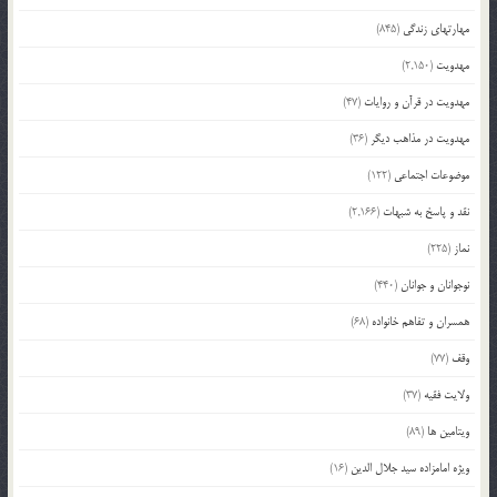
مهارتهای زندگی
(845)
مهدویت
(2,150)
مهدویت در قرآن و روایات
(47)
مهدویت در مذاهب دیگر
(36)
موضوعات اجتماعی
(122)
نقد و پاسخ به شبهات
(2,166)
نماز
(225)
نوجوانان و جوانان
(440)
همسران و تفاهم خانواده
(68)
وقف
(77)
ولایت فقیه
(37)
ویتامین ها
(89)
ویژه امامزاده سید جلال الدین
(16)