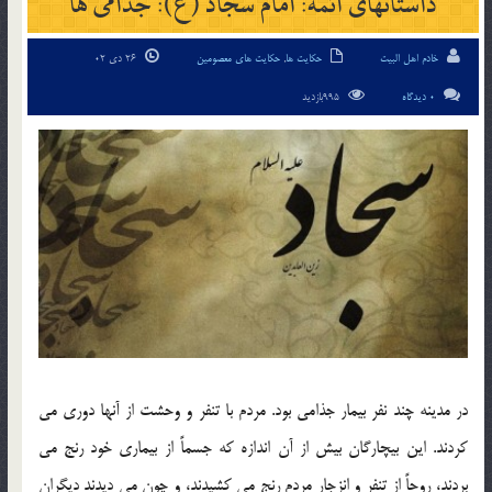
داستانهای ائمه: امام سجاد (ع): جذامی ها
خادم اهل البیت
حکایت ها
,
حکایت های معصومین
26 دی 02
0 دیدگاه
995بازدید
در مدینه چند نفر بیمار جذامی بود. مردم با تنفر و وحشت از آنها دوری می
كردند. این بیچارگان بیش از آن اندازه كه جسماً از بیماری خود رنج می
بردند، روحاً از تنفر و انزجار مردم رنج می كشیدند، و چون می دیدند دیگران