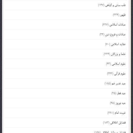
طب سنتی و گیاهی
(147)
ظهور
(334)
عبادات اسلامی
(627)
عبادات و فروع دین
(34)
عقاید اسلامی
(70)
علما و بزرگان
(224)
علوم اسلامی
(43)
علوم قرآنی
(343)
عید غدیر خم
(185)
عید فطر
(35)
عید نوروز
(45)
غیبت امام
(291)
فضایل اخلاقی
(183)
فضایل و رذایل اخلاقی
(168)