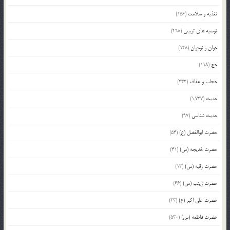
تغذیه و سلامت
(156)
توصیه های تربیتی
(498)
جوان و نوجوان
(148)
حج
(118)
حجاب و عفاف
(333)
حدیث
(1,737)
حدیث شناسی
(97)
حضرت ابوالفضل (ع)
(54)
حضرت خدیجه (س)
(41)
حضرت رقیه (س)
(13)
حضرت زینب (س)
(66)
حضرت علی اکبر (ع)
(23)
حضرت فاطمه (س)
(530)