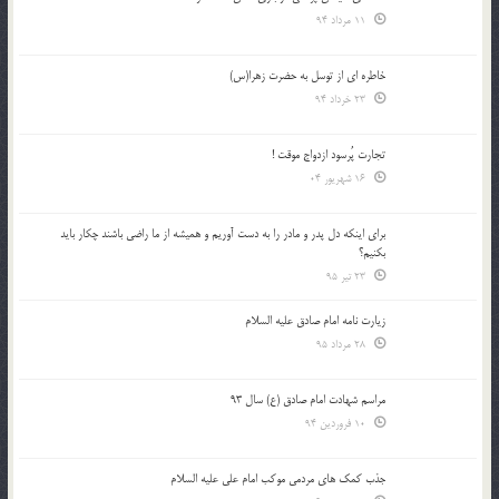
11 مرداد 94
خاطره ای از توسل به حضرت زهرا(س)
23 خرداد 94
تجارت پُرسود ازدواج موقت !
16 شهریور 04
براي اينكه دل پدر و مادر را به دست آوريم و هميشه از ما راضي باشند چكار بايد
بكنيم؟
23 تیر 95
زیارت نامه امام صادق علیه السلام
28 مرداد 95
مراسم شهادت امام صادق (ع) سال 93
10 فروردین 94
جذب کمک های مردمی موکب امام علی علیه السلام