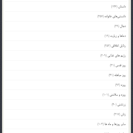
داستان
(146)
دانستنی‌های خانواده
(357)
دجال
(29)
دعاها و زیارت
(19)
رذایل اخلاقی
(252)
رژیم های غذایی
(209)
روز قدس
(31)
روز مباهله
(41)
روزه
(93)
روزه و سلامتی
(101)
زرتشتی
(40)
زنان
(317)
سایر روزها و ماه ها
(103)