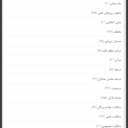
ماه شعبان
(20)
ماهها و روزهای خاص
(745)
مبانی اعتقادی
(20)
مختلف
(367)
مدعیان دروغین
(25)
مراجع معظم تقلید
(15)
مردان
(40)
مسجد
(87)
مسجد مقدس جمکران
(19)
مسیحیت
(229)
معارف قرآنی
(855)
مناظرات علما و بزرگان
(79)
مناظرات علمی
(139)
مناظرات معصومین
(60)