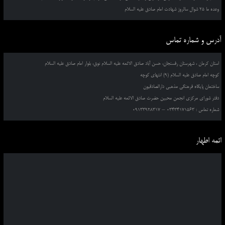
وعده ما 25 شوال سالروز شهادت امام صادق علیه السلام
آدرس و شماره تماس
استان کرمان ، شهرستان رفسنجان، حسن آباد صادق الائمه علیه السلام نوق، بلوار امام صادق علیه السلام
کوچه امام صادق علیه السلام (9) انتهای کوچه
ساختمان پایگاه فرهنگی مذهبی دارالصادقیون
دفتر شورای مرکزی انجمن محبین حضرت صادق الائمه علیه السلام
شماره تماس : 03434171563 – 09133928317
ائمه اطهار