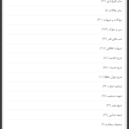
سایر فروع دین
(72)
سایر مقالات
(5)
سوالات و شبهات
(420)
سیر و سلوک
(274)
شب های قدر
(46)
شبهات اخلاقی
(217)
شرح احادیث
(51)
شرح حدیث
(550)
شرح دیوان حافظ
(11)
شناخت امام
(440)
شهید دستغیب
(38)
شیخ مفید
(42)
شیعه شناسی
(69)
صحیفه سجادیه
(4)