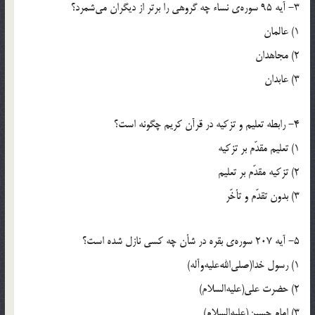
3- آيه 95 سوره‌ي نساء چه گروهي را برتر از ديگران مي‌شمرد؟
1) عالمان
2) مجاهدان
3) عابدان
4- رابطه تعليم و تزكيه در قرآن كريم چگونه است؟
1) تعليم مقدّم بر تزكيه
2) تزكيه مقدّم بر تعليم
3) بدون تقدّم و تأخّر
5- آيه 207 سوره‌ي بقره در شأن چه كسي نازل شده است؟
1) رسول خدا(صلي‌الله‌عليه‌وآله)
2) حضرت علي(عليه‌السلام)
3) امام حسين(عليه‌السلام)