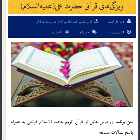
ويژگی‌های قرآنی حضرت علی(عليه‌السلام)
خادم اهل البیت
قرآن شناسی
,
کتب اسلامی
,
کلام جاودان
,
معارف قرآنی
6 اردیبهشت 03
0 دیدگاه
832بازدید
متن برنامه ی درس هایی از قرآن کریم حجت الاسلام قرائتی به همراه
پاسخ سوالات مسابقه