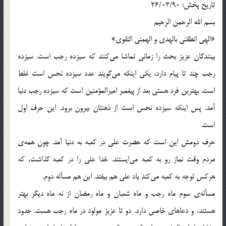
تاريخ پخش: 26/03/90
بسم الله الرحمن الرحيم
«الهي انطقني بالهدي و الهمني التقوي»
بينندگان عزيز بحث را زماني تماشا مي‌كنند كه سيزده رجب است. سيزده
رجب چند تا پيام دارد، يكي اينكه مي‌گويند عدد سيزده نحس است غلط
است. بهترين فرد هستي بعد از پيغمبر اميرالمؤمنين است كه سيزده رجب دنيا
آمد. پس اينكه سيزده نحس است از ذهنتان بيرون برود. اين حرف اول
است.
حرف دومش اين است كه حضرت علي در كعبه به دنيا آمد. چون همه‌ي
مردم وقت نماز رو به كعبه مي‌ايستند. خدا علي را در كعبه گذاشت، كه
هركس توجه به كعبه مي‌كند ياد علي هم بيفتد. اين هم مسأله دوم.
مسأله‌ي سوم ماه رجب و ماه شعبان و ماه رمضان از نه ماه ديگر بهتر
هستند، و دعاهاي خاصي دارد. دو تا عزيز مولود در ماه رجب هست. حدود