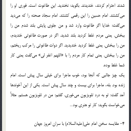
شدند احترام كردند، خنديدند. بگويد: نخنديد. اين طاغوت است. فوري او را
مي‌‌كشتند. امام حسين را اين رقمي كشتند. امام سجاد صحنه را كه مي‌ديد
مي‌گفت: خدايا اگر طاغوت وارد شد و من جلوي پايش بلند شدم من را
ببخش. يعني مردم غلط كرديد بلند شديد. اگر در صورت طاغوتي خنديدم،
من را ببخش. يعني غلط كرديد خنديديد. اگر دوات طاغوتي را مركب ريختم،
من را ببخش. يعني تمام كار مردم را با «اللهم اغفر لي» مي‌گفت يعني كار
شما غلط بوده.
يك چيز جالبي كه آنجا بود، خوب ماجرا براي خيلي سال پيش است. امام
زنده بود. بله، ماجرا براي بيست و چند سال پيش است. يكي از اين آخوندها
آمد گفت: تو به درد تلويزيون مي‌خوري. گفتم: من در تلويزيون هستم. مثلاً
مي‌خواست بگويد: كار تو هنري بود…
4- مقايسه سخن امام علي(عليه‌السلام) با سران امروز جهان