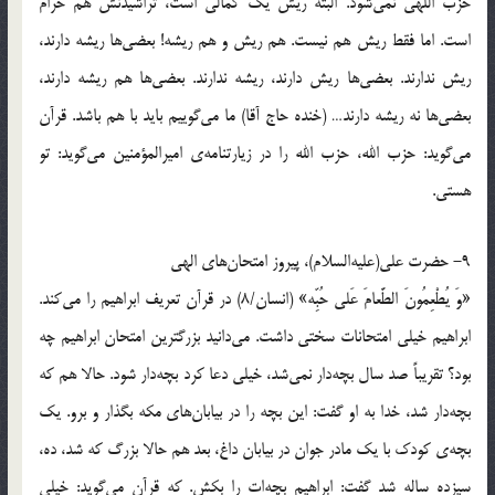
حزب اللهي نمي‌شود. البته ريش يك كمالي است، تراشيدنش هم حرام
است. اما فقط ريش هم نيست. هم ريش و هم ريشه! بعضي‌ها ريشه دارند،
ريش ندارند. بعضي‌ها ريش دارند، ريشه ندارند. بعضي‌ها هم ريشه دارند،
بعضي‌ها نه ريشه دارند… (خنده حاج آقا) ما مي‌گوييم بايد با هم باشد. قرآن
مي‌گويد: حزب الله، حزب الله را در زيارتنامه‌ي اميرالمؤمنين مي‌گويد: تو
هستي.
9- حضرت علي(عليه‌السلام)، پيروز امتحان‌هاي الهي
«وَ يُطْعِمُونَ الطَّعامَ عَلى‏ حُبِّه‏» (انسان/8) در قرآن تعريف ابراهيم را مي‌كند.
ابراهيم خيلي امتحانات سختي داشت. مي‌دانيد بزرگترين امتحان ابراهيم چه
بود؟ تقريباً صد سال بچه‌دار نمي‌شد، خيلي دعا كرد بچه‌دار شود. حالا هم كه
بچه‌دار شد، خدا به او گفت: اين بچه را در بيابان‌هاي مكه بگذار و برو. يك
بچه‌ي كودك با يك مادر جوان در بيابان داغ، بعد هم حالا بزرگ كه شد، ده،
سيزده ساله شد گفت: ابراهيم بچه‌ات را بكش. كه قرآن مي‌‌گويد: خيلي