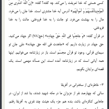
كسي هستي كه خدا تعريفت را مي‌كند. چه گفته؟ گفته: «إِنَّ اللَّهَ اشْتَرى‏ مِنَ
الْمُؤْمِنِين‏أَنْفُسَهُمْ وَ أَمْوالَهُم‏» آدرس آيه خدا مشتري است. خدا جان را مي‌خرد.
مال را به بهشت مي‌خرد. تو جانت را به خدا فروختي. مالت را به خدا
فروختي.
در قرآن گفته: «وَ جاهِدُوا فِي اللَّهِ حَقَّ جِهادِه‏» (حج/78) اگر جهاد مي‌كنيد،
حق جهاد. در زيارت داريم كه «جاهدت في الله حق جهاده» علي جان تو
سيماي قرآني، وجود تو قرآن مجسّم است. باز در زيارتنامه مي‌خوانيم. اينها
همه آياتي است كه در زيارتنامه آمده است. اين مسأله مهمي است. يك
قصه‌اي برايتان بگويم.
3- خاطره‌اي از سخنراني در آفريقا
سالي كه چهارصد نفر از عزيزان ما در مكه شهيد شدند، بنا شد از ايران، در
جاهايي كنگره‌اي باشد، بنده هم جزء يك هيئت چند نفري به آفريقا رفتم.