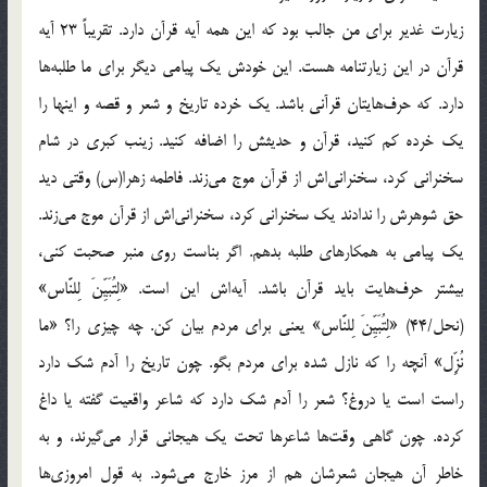
زيارت غدير براي من جالب بود كه اين همه آيه قرآن دارد. تقريباً 23 آيه
قرآن در اين زيارتنامه هست. اين خودش يك پيامي ديگر براي ما طلبه‌ها
دارد. كه حرف‌هايتان قرآني باشد. يك خرده تاريخ و شعر و قصه و اينها را
يك خرده كم كنيد، قرآن و حديثش را اضافه كنيد. زينب كبري در شام
سخنراني كرد، سخنراني‌اش از قرآن موج مي‌زند. فاطمه زهرا(س) وقتي ديد
حق شوهرش را ندادند يك سخنراني كرد، سخنراني‌اش از قرآن موج مي‌زند.
يك پيامي به همكارهاي طلبه بدهم. اگر بناست روي منبر صحبت كني،
بيشتر حرف‌هايت بايد قرآن باشد. آيه‌اش اين است. «لِتُبَيِّنَ لِلنَّاس‏»
(نحل/44) «لِتُبَيِّنَ لِلنَّاس‏» يعني براي مردم بيان كن. چه چيزي را؟ «ما
نُزِّل‏» آنچه را كه نازل شده براي مردم بگو. چون تاريخ را آدم شك دارد
راست است يا دروغ؟ شعر را آدم شك دارد كه شاعر واقعيت گفته يا داغ
كرده. چون گاهي وقت‌ها شاعرها تحت يك هيجاني قرار مي‌گيرند، و به
خاطر آن هيجان شعرشان هم از مرز خارج مي‌شود. به قول امروزي‌ها