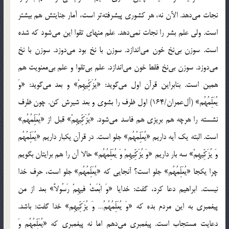
نجات مي‌دهد. الآن نه، هر كشوري پيشرفته‌تر است، آمار جنايتش هم بيشتر
است. ولي علم بشر را نجات نمي‌دهد. علم منهاي تقوا اين مي‌شود كه شده
است. سوزن بي‌نخ خون مي‌اندازد. سوزن با نخ بود مي‌دوزد. سوزن با نخ
مي‌دوزد. سوزن بي‌نخ فقط خون مي‌اندازد. علم بي‌تقوا و علم بي‌معنويت هم
همين است. بنابراين قرآن اول مي‌گويد: «يُزَكِّيهِمْ» و بعد مي‌گويد: «وَ
يُعَلِّمُهُم» (آ‌ل‌عمران/164) اول ظرف را بشوي و بعد شيرش كن. چون ظرف
نشسته را هرچه هم بريزي هم فاسد مي‌شود. «يُزَكِّيهِمْ» قبل از «يُعَلِّمُهُم»
است. البته يك آيه داريم «يُعَلِّمُهُم‏»‏ ‏جلو است. در قرآن يكبار داريم «يُعَلِّمُهُم‏
وَ يُزَكِّيهِمْ» سه بار داريم «وَ يُزَكِّيهِمْ وَ يُعَلِّمُهُم‏» حالا آن را هم برايتان بگويم
چرا يكجا «يُعَلِّمُهُم‏»‏ جلو است؟ آنجايي كه «يُعَلِّمُهُم‏»‏ جلو است، حرف خدا
نيست. ابراهيم دعا كرد، گفت: خدايا «وَ ابْعَثْ فيهِمْ رَسُولاً» بعد از من
پيغمبري به اين مردم بده كه «وَ يُعَلِّمُهُمُ… وَ يُزَكِّيهِم» خدا گفت: باشد.
دعايت مستجاب است. پيغمبري مي‌دهم اما نه پيغمبري كه ‏«يُعَلِّمُهُم‏ وَ