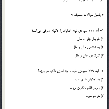
« پاسخ سؤالات مسابقه »
1- آيه 111 سوره‌ي توبه خداوند را چگونه معرفي مي‌كند؟
1) خريدار جان و مال
2) بخشنده‌ي جان و مال
3) گيرنده‌ي جان و مال
2- آيه 279 سوره‌ي بقره بر چه امري تأكيد مي‌ورزد؟
1) به ديگران ظلم نكنيد
2) زيربار ظلم ديگران نرويد
3) هر دو مورد