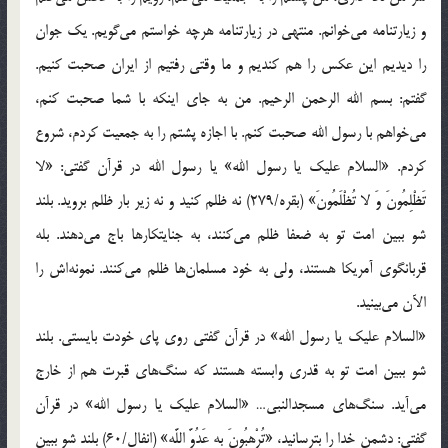
و زيارتنامه مي‌خوانم. منتهي در زيارتنامه هرچه خواستم مي‌گويم. يك جوان
را ديديم اين عكس را هم كنديم و ما وقتي رفتيم از ايران صحبت كنيم.
گفتم: بسم الله الرحمن الرحيم. من به جاي اينكه با شما صحبت كنم،
مي‌خواهم با رسول الله صحبت كنم. با اجازه پشتم را به جمعيت كردم، شروع
كردم. «السلام عليك يا رسول الله» يا رسول الله در قرآن گفتي: «لا
تَظْلِمُونَ وَ لا تُظْلَمُونَ» (بقره/279) نه ظلم كنيد و نه زير بار ظلم برويد. بلند
شو ببين امت تو به ضعفا ظلم مي‌كنند، به جنايتكارها باج مي‌دهند. بله
قربانگوي آمريكا هستند، ولي به خود مسلمان‌ها ظلم مي‌كنند. نمونه‌اش را
الآن مي‌بينيد.
«السلام عليك يا رسول الله» در قرآن گفتي روي پاي خودت بايستي. بلند
شو ببين امت تو به قدري وابسته هستند كه سنگ‌هاي قبرت هم از خارج
مي‌آيد. سنگ‌هاي مسجدالنبي… «السلام عليك يا رسول الله» در قرآن
گفتي: دشمن خدا را بترسانيد، «تُرْهِبُونَ بِهِ عَدُوَّ اللَّه‏» (انفال/60) بلند شو ببين