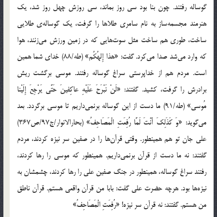
گوساله رفتند. چون بنا بود سي روز بماند، سي روزش چهل روز شد، يك
هنرمند مجسمه‌ساز به نام سامري طلاها را گرفت، يك گوساله‌ي طلايي
ساخت، طوري هم ساخت مثل سوت‌هايي كه در زمين ورزش مي‌زنند، هوا
كه وارد مي‌شد صدا مي‌كرد. گفت: «هذا إِلهُكُم‏» (طه/88) خداي شما همين
است. مردم هم از خداپرستي سراغ گوساله رفتند. موسي برگشت ريش
برادرش را گرفت، كشيد. گفتند: «لَنْ نَبْرَحَ عَلَيْهِ عاكِفينَ حَتَّى يَرْجِعَ إِلَيْنا
مُوسى‏» (طه/91) ما دست از اين گوساله برنمي‌داريم تا موسي برگردد. بعد
مي‌گويد: «وَ كَذَلِكَ أَنْتَ لَمَّا رُفِعَتِ الْمَصَاحِفُ» (بحارالانوار/ج97/ص367)
علي جان تو هم همينطور. وقتي قرآ‌ن‌ها را در صفين سر نيزه كردند، مردم
گفتند: نه ما دست از قرآن برنمي‌داريم. همينطور كه موسي را رها كردند،
رفتند سراغ گوساله، همينطور در جنگ صفين علي را رها كردند، چشمشان به
نيزه‌‌ها بود. هرچه حضرت علي گفت: بابا من قرآن واقعي هستم. قرآن ناطق
من هستم. گفتند: نه قرآن سر نيزه! «رُفِعَتِ الْمَصَاحِفُ»