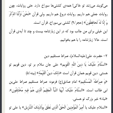
مي‌گويند مي‌زنند تو خاكي! همه‌ي كشتي‌ها سوراخ دارد. حتي روايات، چون
روايات جعلي هم داريم. روايات دروغ هم داريم. ولي قرآن «نَحْنُ نَزَّلْنَا الذِّكْرَ
وَ إِنَّا لَهُ لَحافِظُونَ» (حجر/9) كشتي بي‌سوراخ، قرآن است.
اين خيلي براي من جالب بود كه در اين زيارتنامه بيست و چند تا آيه‌ي قرآن
است. حالا زيارتنامه را با هم بخوانيم.
2- حضرت علي(عليه‌السلام)، صراط مستقيم دين
«السَّلَامُ عَلَيْكَ يَا دِينَ اللَّهِ الْقَوِيم‏» علي جان سلام بر تو، دين قويم تو
هستي. دين قويم همان قرآن است «ذلِكَ دينُ الْقَيِّمَةِ» (بينه/5)
«وَ صِرَاطَهُ الْمُسْتَقِيم» امام صادق(ع) فرمود: صراط مستقيم صراط علي‌بن
ابي طالب است. «السَّلَامُ عَلَيْكَ أَيُّهَا النَّبَأُ الْعَظِيمُ الَّذِي هُمْ فِيهِ مُخْتَلِفُون‏».
«نباء» خبر بزرگ تو هستي.
«السلام عليك يا أَمِيرُ الْمُؤْمِنِينَ الْحَقُّ الَّذِي نَطَقَ بِوَلَايَتِكَ التَّنْزِيل‏» يا علي تو