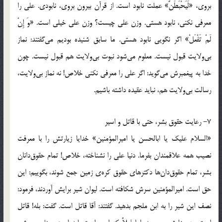
بروي، «لَيَحْبَطَنَّ» عملت نابود است. از قرآن بيرون بروي، نابودي. علي را
معرفي نكني، نابود هستي. وزن علي چيست؟ وزن علي خيلي است. «وَ إِنْ
لَمْ تَفْعَلْ» اگر نگويي نابود هستي. ما سابق شنيده بوديم مي‌گفتند: نماز
بي‌ولايت قبول نيست. معلوم مي‌شود نبوت بي‌ولايت هم قبول نيست. چون
خدا به پيغمبرش مي‌گويد: اگر علي را معرفي نكني خلاص! نه نماز بي‌ولايت،
رسالت بي‌ولايت هم، نبايد عقيده داشته باشيم.
7- رعايت حقوق بشر، حتي با قاتل و اسير
«السلام عليك يا ابالحسن يا اميرالمؤمنين» خدايا زيارتش را با معرفت
نصيب همه علاقمندان بفرما. دنيا علي را نشناخته، خلاص! تمام حقوق‌دانان
بشر، تمام حقوق‌دان‌ها دكترهاي حقوق كره‌ي زمين جمع شوند، بگوييم: اين
حق است. اميرالمؤمنين سرش شكافته است. ليوان شير برايش آوردند، فرمود:
نصف اين شير را به ابن ملجم بدهيد. گفتند: آقا قاتل است. گفت: بله! قاتل