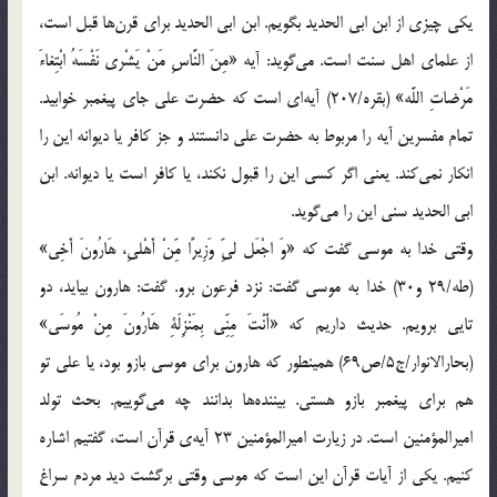
يكي چيزي از ابن ابي الحديد بگويم. ابن ابي الحديد براي قرن‌ها قبل است،
از علماي اهل سنت است. مي‌گويد: آيه «مِنَ النَّاسِ مَنْ يَشْري نَفْسَهُ ابْتِغاءَ
مَرْضاتِ اللَّه‏» (بقره/207) آيه‌اي است كه حضرت علي جاي پيغمبر خوابيد.
تمام مفسرين آيه را مربوط به حضرت علي دانستند و جز كافر يا ديوانه‌ اين را
انكار نمي‌كند. يعني اگر كسي اين را قبول نكند، يا كافر است يا ديوانه. ابن
ابي الحديد سني اين را مي‌گويد.
وقتي خدا به موسي گفت كه «وَ اجْعَل لىّ‏ِ وَزِيرًا مِّنْ أَهْلىِ، هَارُونَ أَخِى»
(طه/29 و30) خدا به موسي گفت: نزد فرعون برو. گفت: هارون بيايد، دو
تايي برويم. حديث داريم كه «أَنْتَ مِنِّي بِمَنْزِلَةِ هَارُونَ مِنْ مُوسَى‏»
(بحارالانوار/ج5/ص69) همينطور كه هارون براي موسي بازو بود، يا علي تو
هم براي پيغمبر بازو هستي. بيننده‌ها بدانند چه مي‌گوييم. بحث تولد
اميرالمؤمنين است. در زيارت اميرالمؤمنين 23 آيه‌ي قرآن است، گفتيم اشاره
كنيم. يكي از آيات قرآن اين است كه موسي وقتي برگشت ديد مردم سراغ