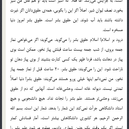
است، به جزايش مي‌رسد. اما فعلاً كه اسير است بايد او هم مثل من شير
بخورد. نصف ليوان شير. اصلاً اگر اين را بگويي، همه‌ي حقوق‌دانان اگر غيرت
داشته باشند بايد آب شوند. اين حقوق بشر است. حقوق بشر امروز دنيا
مسخره است.
درود بر اسلام! اسلام حقوق بشر را مي‌گويد. مي‌گويد: اگر مي‌خواهي نماز
جمعه بروي، از شب جمعه بيست ساعت قبلش پياز نخور. ممكن است بوي
پياز در دهانت باشد، فردا ظهر يك كسي كنارت بنشيند از بوي پياز دهان تو
ناراحت شود. اين را مي‌گويند: حقوق بشر. 20 ساعت قبل از نماز جمعه پياز
نخور. من نمي‌دانم اينها خيلي پررو هستند مي‌گويند: حقوق بشر! دنيا اصلاً
تمدني نيست. ديوانه خانه است، وحشي‌خانه است. آنهايي كه دم از حقوق
مي‌زنند، وحشي‌تر هستند. علم بشر را نجات نداد. هيچ دانشجويي و هيچ
استاد دانشگاهي جرأت نمي‌كند اين شعار را بدهد. شعار اين است. بسم الله
الرحمن الرحيم. هر كشوري دانشگاهش بيشتر است، آمار فسادش كمتر
است. اگر يك وقت يك چنين شعاري داديم، معلوم مي‌شود علم بشر را