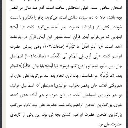
امتحان سختي است. خيلي امتحانش سخت است. آدم صد سال در انتظار
بچه باشد، حالا كه ده، سيزده سالش است، مي‌گويد: چاقو را بگذار و با دست
خودت بكش. در زيارتنامه حضرت امير آمده، مي‌گويد: گفت «يا أَبَت‏»
اينهايي كه مي‌خوانم آيه‌ي قرآن است منتهي اين آيه‌ي قرآن در زيارتنامه
آمده است. «يا أَبَتِ افْعَلْ ما تُؤْمَرُ» (صافات/102) وقتي پدرش حضرت
ابراهيم گفت: «إِنِّي أَرى‏ فِي الْمَنامِ أَنِّي أَذْبَحُك‏» (صافات/102) اسماعيل
جان، من مأمور شدم تو را ذبح كنم. فرمود: «يا أَبَتِ» بابا جان! «افْعَلْ» انجام
بده، «ما تُؤْمَرُ» امر خداست، چانه نزن. انجام بده. بعد مي‌گويد: علي جان، تو
هم وقتي گفتند: جاي پيغمبر بخواب، خوابيدي! همينطور كه اسماعيل خوابيد،
تو هم خوابيدي. اسماعيل آماده شد ذبح شود، تو هم آماده شدي كشته
شوي. بزرگ‌ترين امتحان ابراهيم يك شب حضرت علي بود. تكرار مي‌كنم،
بزرگترين امتحان حضرت ابراهيم كشتن بچه‌اش بود. اين يكي از كارهاي
حضرت علي بود.