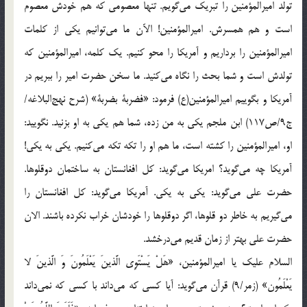
تولد اميرالمؤمنين را تبريك مي‌گويم. تنها معصومي كه هم خودش معصوم
است و هم همسرش. اميرالمؤمنين! الآن ما مي‌توانيم يكي از كلمات
اميرالمؤمنين را برداريم و آمريكا را محو كنيم. يك كلمه، اميرالمؤمنين كه
تولدش است و شما بحث را نگاه مي‌كنيد. ما سخن حضرت امير را ببريم در
آمريكا و بگوييم اميرالمؤمنين(ع) فرمود: «فضربة بضربة» (شرح نهج‌البلاغه/
ج9/ص117) ابن ملجم يكي به من زده، شما هم يكي به او بزنيد. نگوييد:
او، اميرالمؤمنين را كشته است، ما هم او را تكه تكه مي‌كنيم. يكي به يكي!
آمريكا چه مي‌گويد؟ امريكا مي‌گويد: كل افغانستان به ساختمان دوقلوها.
حضرت علي مي‌گويد: يكي به يكي. آمريكا مي‌گويد: كل افغانستان را
مي‌گيريم به خاطر دو قلوها، اگر دوقلوها را خودشان خراب نكرده باشند. الان
حضرت علي بهتر از زمان قديم مي‌درخشد.
السلام عليك يا اميرالمؤمنين، «هَلْ يَسْتَوِي الَّذينَ يَعْلَمُونَ وَ الَّذينَ لا
يَعْلَمُون» (زمر/9)‏ قرآن مي‌گويد: آيا كسي كه مي‌داند با كسي كه نمي‌داند