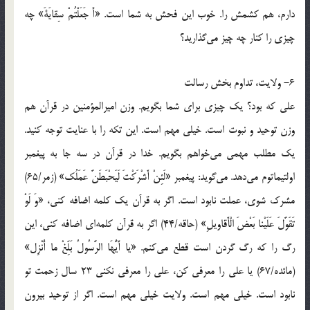
دارم، هم كشمش را. خوب اين فحش به شما است. «أَ جَعَلْتُمْ سِقايَةَ» چه
چيزي را كنار چه چيز مي‌گذاريد؟
6- ولايت، تداوم بخش رسالت
علي كه بود؟ يك چيزي براي شما بگويم. وزن اميرالمؤمنين در قرآن هم
وزن توحيد و نبوت است. خيلي مهم است. اين تكه را با عنايت توجه كنيد.
يك مطلب مهمي مي‌‌خواهم بگويم. خدا در قرآن در سه جا به پيغمبر
اولتيماتوم مي‌دهد. مي‌گويد: پيغمبر «لَئِنْ أَشْرَكْتَ لَيَحْبَطَنَّ عَمَلُك‏» (زمر/65)
مشرك شوي، عملت نابود است. اگر به قرآن يك كلمه اضافه كني، «وَ لَوْ
تَقَوَّلَ عَلَيْنا بَعْضَ الْأَقاويلِ» (حاقه/44) اگر به قرآن كلمه‌اي اضافه كني، اين
رگ را كه رگ گردن است قطع مي‌كنم. «يا أَيُّهَا الرَّسُولُ بَلِّغْ ما أُنْزِل»
(مائده/67) يا علي را معرفي كن، علي را معرفي نكني 23 سال زحمت تو
نابود است. خيلي مهم است. ولايت خيلي مهم است. اگر از توحيد بيرون