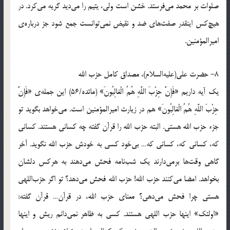
صلوات بر محمد مي‌فرستد. خشن است ولي، يتيم را مي‌ديد گريه مي‌كرد. در
هيچ‌كس اينقدر صفت‌هاي ضد و نقيض نمي‌توانست جمع شود جز درباره‌ي
اميرالمؤمنين.
8- حضرت علي(عليه‌السلام)، مصداق كامل حزب الله
يك آيه داريم «فَإِنَّ حِزْبَ اللَّهِ هُمُ الْغالِبُونَ» (مائده/56) اين جمله‌ي «فَإِنَّ
حِزْبَ اللَّهِ هُمُ الْغالِبُونَ» هم در زيارت اميرالمؤمنين است. مي‌خواهد بگويد تو
جزء حزب الله هستي. البته حزب الله را قرآن گفته چه كساني هستند. كساني
كه، كساني كه، كساني كه… بي‌خود كسي به خودش حزب الله نگويد. آخر
گاهي وقت‌ها برمي‌دارند يك شب‌نامه فحش مي‌دهند به هركس دلشان
بخواهد. امضا مي‌كنند حزب الله! حزب الله فحش مي‌دهد؟ تو اگر حزب‌اللهي
هستي چرا فحش مي‌دهي؟ معناي حزب الله، در قرآن… قرآن گفته:
«اولئك» اينها حزب اللهي هستند. كسي به ظاهر نمي‌دانم ريش و اينها