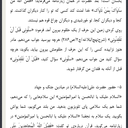
يكسان است؟ بعد حضرت در همان زيارتنامه مي‌فرمايد: «فَلَعَنَ اللَّهُ مَنْ
سَاوَاكَ بِمَنْ نَاوَاك‏» خدا لعنت كند كسي كه تو را كنار ديگران گذاشت. تو
كجا و ديگران كجا. تو خورشيدي و ديگران چراغ قوه هم نيستند.
روي كره‌ي زمين اين حرف از يك حلقوم بيرون آمد. فرمود: «سَلُونِي قَبْلَ أَنْ
تَفْقِدُونِي‏» (شرح‌نهج‌البلاغه/ج2/ص286) هرچه بپرسيد جواب مي‌دهم. مادر
هنوز نزاييده كسي را كه اين حرف از حلقومش بيرون بيايد. بگويد: هرچه
سؤال كنيد من جواب مي‌دهم. «سَلُونِي» سؤال كنيد، «قَبْلَ أَنْ تَفْقِدُونِي»
قبل از آنكه به فقدان من گرفتار شويد.
5- حضور حضرت علي(عليه‌السلام) در ميادين جنگ و جهاد
«السلام عليك يا ابالحسن يا اميرالمؤمنين» اين سلام‌هايي را كه مي‌دهم،
شما هم يك سلامي پاي تلويزيون بدهيد. من بلند مي‌گويم، شما يواش
بگوييد. يك سلام به نجف! «السلام عليك يا ابالحسن يا اميرالمؤمنين» در
زيارتنامه مي‌گويد، قرآن درباره‌ي تو گفت: «فَضَّلَ اللَّهُ الْمُجاهِدينَ عَلَى