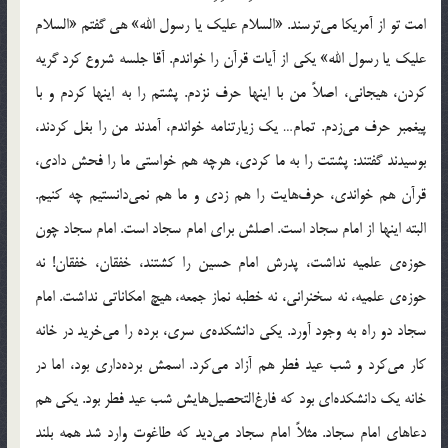
امت تو از آمريكا مي‌ترسند. «السلام عليك يا رسول الله» هي گفتم «السلام
عليك يا رسول الله» يكي از آيات قرآن را خواندم. آقا جلسه شروع كرد گريه
كردن، هيجاني، اصلاً من با اينها حرف نزدم. پشتم را به اينها كردم و با
پيغمبر حرف مي‌زدم. تمام… يك زيارتنامه خواندم، آمدند من را بغل كردند،
بوسيدند گفتند: پشتت را به ما كردي، هرچه هم خواستي ما را فحش دادي،
قرآن هم خواندي، حرف‌هايت را هم زدي و ما هم نمي‌دانستيم چه كنيم.
البته اينها از امام سجاد است. اصلش براي امام سجاد است. امام سجاد چون
حوزه‌ي علميه نداشت، پدرش امام حسين را كشتند، خفقان، خفقان! نه
حوزه‌ي علميه، نه سخنراني، نه خطبه نماز جمعه، هيچ امكاناتي نداشت. امام
سجاد دو راه به وجود آورد. يكي دانشكده‌ي سري، برده را مي‌خريد در خانه
كار مي‌كرد و شب عيد فطر هم آزاد مي‌كرد. اسمش برده‌داري بود، اما در
خانه يك دانشكده‌اي بود كه فارغ‌التحصيل‌هايش شب عيد فطر بود. يكي هم
دعاهاي امام سجاد. مثلاً امام سجاد مي‌ديد كه طاغوت وارد شد همه بلند