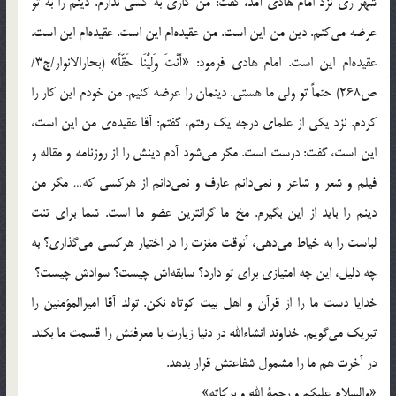
شهر ري نزد امام هادي آمد، گفت: من كاري به كسي ندارم. دينم را به تو
عرضه مي‌كنم. دين من اين است. من عقيده‌ام اين است. عقيده‌ام اين است.
عقيده‌ام اين است. امام هادي فرمود: «أَنْتَ وَلِيُّنَا حَقّاً» (بحارالانوار/ج3/
ص268) حتماً تو ولي ما هستي. دينمان را عرضه كنيم. من خودم اين كار را
كردم. نزد يكي از علماي درجه يك رفتم، گفتم: آقا عقيده‌ي من اين است،
اين است، گفت: درست است. مگر مي‌شود آدم دينش را از روزنامه و مقاله و
فيلم و شعر و شاعر و نمي‌دانم عارف و نمي‌دانم از هركسي كه… مگر من
دينم را بايد از اين بگيرم. مخ ما گرانترين عضو ما است. شما براي تنت
لباست را به خياط مي‌دهي، آنوقت مغزت را در اختيار هركسي مي‌گذاري؟ به
چه دليل، اين چه امتيازي براي تو دارد؟ سابقه‌اش چيست؟ سوادش چيست؟
خدايا دست ما را از قرآن و اهل بيت كوتاه نكن. تولد آقا اميرالمؤمنين را
تبريك مي‌گويم. خداوند انشاءالله در دنيا زيارت با معرفتش را قسمت ما بكند.
در آخرت هم ما را مشمول شفاعتش قرار بدهد.
‏«والسلام عليكم و رحمة الله و بركاته»