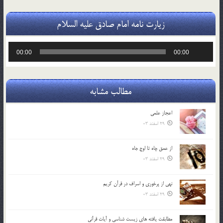
زیارت نامه امام صادق علیه السلام
پخش‌کننده
00:00
00:00
صوت
مطالب مشابه
اعجاز علمی
29 اسفند 03
از عمق چاه تا اوج جاه
29 اسفند 03
نهي از پرخوري و اسراف در قرآن کريم
29 اسفند 03
مطابقت یافته های زیست شناسی و آیات قرآنی