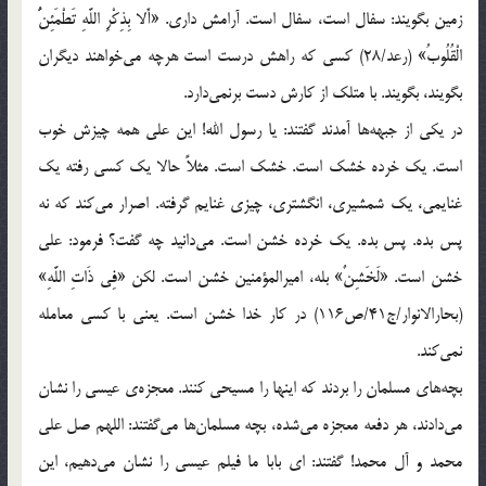
زمين بگويند: سفال است، سفال است. آرامش داري. «أَلا بِذِكْرِ اللَّهِ تَطْمَئِنُّ
الْقُلُوبُ» (رعد/28) كسي كه راهش درست است هرچه مي‌خواهند ديگران
بگويند، بگويند. با متلك از كارش دست برنمي‌دارد.
در يكي از جبهه‌ها آمدند گفتند: يا رسول الله! اين علي همه چيزش خوب
است. يك خرده خشك است. خشك است. مثلاً حالا يك كسي رفته يك
غنايمي، يك شمشيري، انگشتري، چيزي غنايم گرفته. اصرار مي‌كند كه نه
پس بده. پس بده. يك خرده خشن است. مي‌دانيد چه گفت؟ فرمود: علي
خشن است. «لَخَشِنٌ» بله، اميرالمؤمنين خشن است. لكن «فِي ذَاتِ اللَّهِ»
(بحارالانوار/ج41/ص116) در كار خدا خشن است. يعني با كسي معامله
نمي‌كند.
بچه‌هاي مسلمان را بردند كه اينها را مسيحي كنند. معجزه‌ي عيسي را نشان
مي‌دادند، هر دفعه معجزه مي‌شده، بچه مسلمان‌ها مي‌گفتند: اللهم صل علي
محمد و آل محمد! گفتند: اي بابا ما فيلم عيسي را نشان مي‌دهيم، اين