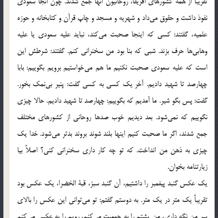
تقريباً از همه كشورهاي آفريقا، روحانيون آنها جمع شدند. چون آنجا سعودي
نفوذ داشت و حقوق مي‌داد و شهريه و مسجد و چاپ قرآن و كتابخانه و حوزه
علميه، گفتند: كسي كه اينجا صحبت مي‌كند، نبايد عليه سعودي يا عليه
وهابي‌ها حرف بزند. شبي كه بنا بود من سخنراني كنم. گفتند: شرطش اين
است كه عليه سعودي صحبت نكنيم ما هم مي‌خواستيم برويم بگوييم: بابا
چهارصد تا شهيد داديم. آخر يك كسي به كسي گفت: پنير بي‌نمك بخور.
گفت: پس بگو شير. ما آمديم كه بگوييم: چهارصد تا شهيد داديم. حالا چيزي
نگوييم كه نمي‌شود. بعد ديديم خوب صدها روحاني از كشورهاي مختلف
جمع شدند، اگر ما صحبت كنيم اينها بلند شوند بروند بدتر مي‌شود. خدا يك
چيزي به ذهن من انداخت. كه تو چه كار داري سخنراني كني؟ اصلاً بيا
زيارتنامه بخوان.
يك عكس گنبد پيغمبر را داشتيم، آن گنبد سبز، قبة الخضرا، يك عكس بود
تقريباً يك متر در يك متر. به دوستم گفتم: تو مي‌تواني اين عكس را بالاي
سر من نگه داري، من پشتم را به جمعيت مي‌كنم، رويم را به عكس مي‌كنم