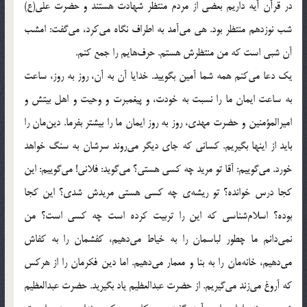
در قرآن آيه داريم بعضي از مردم منتظر شهادت هستند و حضرت علي(ع)
شب نوزدهم منتظر بود. هي مي‌آمد به اطراف نگاه مي‌كرد، مي‌گفت: امشب
آن شبي است كه من منتظرش هستم. حرف‌هايم را جمع كنم.
يك دعا مي‌كنم همه شما آمين بگوييد. خدايا آن به آن، روز به روز، ساعت
به ساعت ايمان ما را نسبت به خودت، و پيغمبرت و وحيت و اهل بيتش و
اميرالمؤمنين و حضرت مهدي، روز به روز ايمان ما را بيشتر بفرما. دين‌مان را
بايد از اينها بگيريم. كساني كه جاي ديگر مي‌روند سرشان به سنگ خواهد
خورد. مي‌گوييم: آقا تو مريد چه كسي هستي؟ مي‌گويد: فلاني! مي‌گوييم: اين
كجا درس خوانده؟ تو ريشه‌ي چه كسي هستي مريدش شدي؟ اين كجا
بوده؟ اسلام‌شناسي كه اين را تربيت كرده است چه كسي است؟ من
نمي‌دانم ما چطور لباسمان را به خياط مي‌دهيم، كفشمان را به كفاش
مي‌دهيم، خانه‌مان را به بنا و معمار مي‌دهيم. اما دين فكرمان را از هركس
كه آروغ مي‌زند مي‌گيريم. از حضرت عبدالعظيم ياد بگيريد. حضرت عبدالعظيم