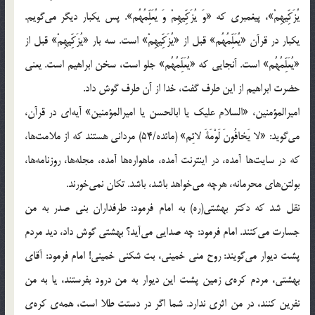
يُزَكِّيهِمْ»، پيغمبري كه «وَ يُزَكِّيهِمْ وَ يُعَلِّمُهُم‏». پس يكبار ديگر مي‌گويم.
يكبار در قرآن «يُعَلِّمُهُم‏»‏ قبل از «يُزَكِّيهِمْ» است. سه بار «يُزَكِّيهِمْ» قبل از
«يُعَلِّمُهُم‏»‏ است. آنجايي كه «يُعَلِّمُهُم‏»‏ جلو است، سخن ابراهيم است. يعني
حضرت ابراهيم از اين طرف گفت، خدا از آن طرف گوش داد.
اميرالمؤمنين، «السلام عليك يا ابالحسن يا اميرالمؤمنين» آيه‌اي در قرآن،
مي‌گويد: «لا يَخافُونَ لَوْمَةَ لائِم‏» (مائده/54) مرداني هستند كه از ملامت‌ها،
كه در سايت‌ها آمده، در اينترنت آمده، ماهواره‌ها آمده، مجله‌ها، روزنامه‌ها،
بولتن‌هاي محرمانه، هرچه مي‌خواهد باشد، باشد. تكان نمي‌خورند.
نقل شد كه دكتر بهشتي(ره) به امام فرمود: طرفداران بني صدر به من
جسارت مي‌كنند. امام فرمود: چه صدايي مي‌آيد؟ بهشتي گوش داد، ديد مردم
پشت ديوار مي‌گويند: روح مني خميني، بت شكني خميني! امام فرمود: آقاي
بهشتي، مردم كره‌ي زمين پشت اين ديوار به من درود بفرستند، يا به من
نفرين كنند، در من اثري ندارد. شما اگر در دستت طلا است، همه‌ي كره‌ي