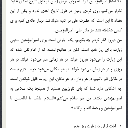
70 امتياز اميرالمؤمنين دارد كه روي كره‌ي زمين در طول تاريخ احدي ندارد.
تكرار مي‌كنم. روي كره‌ي زمين در طول تاريخ احدي ندارد و يكي از اين
هفتاد تا اين است كه حضرت علي در كعبه متولد شد. ديوار خانه‌ي كعبه براي
كسي شكافته نشد جز مادر علي، اميرالمؤمنين.
من ديروز فكر كردم چه بگويم، يك زيارتي است براي اميرالمؤمنين منتهي
زيارت براي روز غدير است. لكن در مفاتيح نوشته كه از امام نقل شده كه
اين زيارت را مي‌شود هرروز خواند. در هر زماني هم مي‌شود خواند. در هر
روزي و در هر زمان مي‌شود خواند. در هر مكاني مي‌شود خواند، لازم نيست
در مقابل قبر باشيم. در هر زمان، در هر مكان، اين زيارت قابل خواندن است.
چه اشكالي دارد شما كه پاي تلويزيون هستيد از همينجا يك سلامي به
اميرالمؤمنين بكنيد. من هم سلام مي‌كنم.«السلام عليك يا ابالحسن يا
اميرالمؤمنين و رحمة الله و بركاته».
1- آيات قرآن در زيارت روز غدير