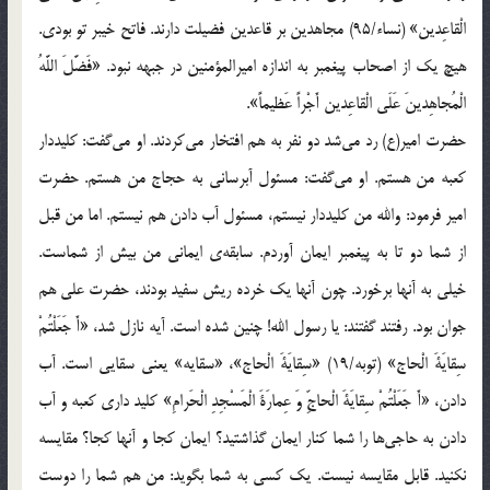
الْقاعِدين‏» (نساء/95) مجاهدين بر قاعدين فضيلت دارند. ‏فاتح خيبر تو بودي.
هيچ يك از اصحاب پيغمبر به اندازه اميرالمؤمنين در جبهه نبود. «فَضَّلَ اللَّهُ
الْمُجاهِدينَ عَلَى الْقاعِدين‏ أَجْراً عَظيماً».
حضرت امير(ع) رد مي‌شد دو نفر به هم افتخار مي‌كردند. او مي‌گفت: كليددار
كعبه من هستم. او مي‌گفت: مسئول آبرساني به حجاج من هستم. حضرت
امير فرمود: والله من كليددار نيستم، مسئول آب دادن هم نيستم. اما من قبل
از شما دو تا به پيغمبر ايمان آوردم. سابقه‌ي ايماني من بيش از شماست.
خيلي به آنها برخورد. چون آنها يك خرده ريش سفيد بودند، حضرت علي هم
جوان بود. رفتند گفتند: يا رسول الله! چنين شده است. آيه نازل شد، «أَ جَعَلْتُمْ
سِقايَةَ الْحاج‏» (توبه/19) «سِقايَةَ الْحاج»، «سقايه» يعني سقايي است. آب
دادن، «أَ جَعَلْتُمْ سِقايَةَ الْحاجِّ وَ عِمارَةَ الْمَسْجِدِ الْحَرامِ» كليد داري كعبه و آب
دادن به حاجي‌ها را شما كنار ايمان گذاشتيد؟ ايمان كجا و آنها كجا؟ مقايسه
نكنيد. قابل مقايسه نيست. يك كسي به شما بگويد: من هم شما را دوست