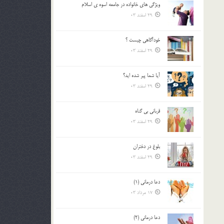
ويژگي هاي خانواده در جامعه اسوه ي اسلام
بالا
29 اسفند 03
و
پایین
استفاده
خودآگاهى چيست ؟
کنید.
29 اسفند 03
آیا شما پیر شده اید؟
29 اسفند 03
قرباني بي گناه
29 اسفند 03
بلوغ در دختران
29 اسفند 03
دعا درمانی (1)
17 مرداد 03
دعا درمانی (2)