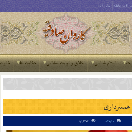
ان کاروان صادقیه
تماس با ما
یث
اسلام شناسی
اخلاق و تربیت اسلامی
حکایت ها
خانواده
همسرداری
0 دیدگاه
376بازدید