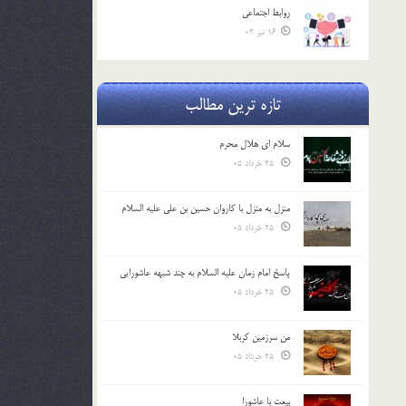
روابط اجتماعي
16 تیر 03
تازه ترین مطالب
سلام ای هلال محرم
25 خرداد 05
منزل به منزل با کاروان حسین بن علی علیه السلام
25 خرداد 05
پاسخ امام زمان علیه السلام به چند شبهه عاشورایی
25 خرداد 05
من سرزمین کربلا
25 خرداد 05
بیعت با عاشورا