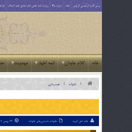
بِسْمِ اللَّـهِ الرَّحْمَـٰنِ الرَّحِيمِ
خانه
درباره ما
زیارت نامه خاص امام صادق علیه السلام
فراخو
خانه
کلام جاودان
ائمه اطهار
مهدویت
حد
خانواده
همسرداری
خادم اهل البیت
خانواده
,
دانستنی‌های خانواده
24 بهمن 02