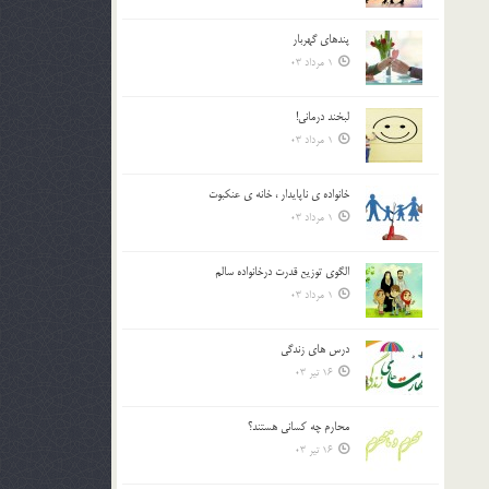
پندهاي گهربار
1 مرداد 03
لبخند درمانى!
1 مرداد 03
خانواده ي ناپايدار ، خانه ي عنکبوت
1 مرداد 03
الگوي توزيع قدرت درخانواده سالم
1 مرداد 03
درس هاي زندگي
16 تیر 03
محارم چه کساني هستند؟
16 تیر 03