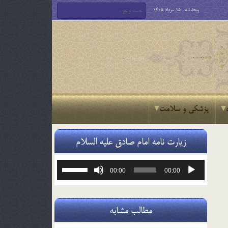
پنجشنبه , 15 مرداد 1405
پزشکی و سلامت
زیارت نامه امام صادق علیه السلام
پخش‌کننده
برای
00:00
00:00
صوت
افزایش
یا
کاهش
صدا
مطالب مشابه
از
کلیدهای