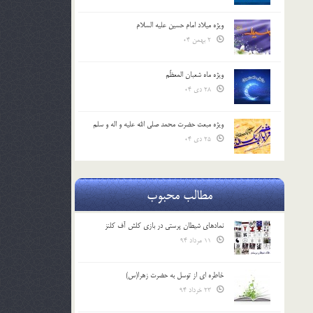
ویژه میلاد امام حسین علیه السلام
2 بهمن 04
ویژه ماه شعبان المعظّم
28 دی 04
ویژه مبعث حضرت محمد صلی الله علیه و اله و سلم
25 دی 04
مطالب محبوب
نمادهای شیطان پرستی در بازی کلش آف کلنز
11 مرداد 94
خاطره ای از توسل به حضرت زهرا(س)
23 خرداد 94