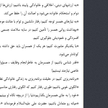
*به ارزشهای دینی، اخلاقی و خانوادگی پایبند باشیم: ارزش‌ها
دوام و استحکام خانواده می‌شود و اصالت آن را حفظ می‌کند.
*به نیازهای همسر توجه کنیم: رفتار دلنشین و توام با متانت مو
*بهداشت روانی همسر را تأمین کنیم: در سایه سلامت جسمی و روان
افسردگی و خمودیش جلوگیری کنیم.
*با یکدیگر مشورت کنیم: هر یک از همسران باید حق داشته باش
کوتاه‌تر می‌شود.
*قدر شناس باشیم: از همسرمان به خاطرانجام وظایف ، مسؤولی
خاصی نیازمند نیستیم!
*برنامه‌ریزی کنیم: در حقیقت برنامه‌ریزی به زندگی خانوادگی ن
*الگوی خوبی باشیم: طوری رفتار کنیم که الگوی رفتاری مناسبی
*خود را به جای همسرمان بگذاریم:دنیا را از دریچه نگاه او ببین
*میانه رو متعادل باشیم: حضرت علی علیه‌السلام فرموده‌اند «