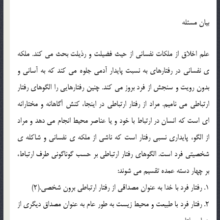
بيان مسئله
علم اخلاق از ملکات نفساني از حيث فضيلت و رذيلت بحث مي کند. ملکه
ي نفساني در رفتارهاي به نسبت پايدار آدمي جلوه مي کند که به آساني و
بدون رويت و سنجش از فرد بروز مي کند. چنين رفتارهايي را الگوهاي رفتار
ارتباطي مي ناميم. مراد از رفتار ارتباطي در اينجا، کنش آگاهانه و مختارانه
اي است که انسان در ارتباط با خود و يا عناصر محيط انجام مي دهد و مراد
از الگو، پايداري نسبي رفتار است که ناشي از ملکه ي نفساني و شاکله ي
شخصيتي فرد است. الگوهاي رفتار ارتباطي بر حسب گوناگوني طرف ارتباط،
بر چهار دسته عمده تقسيم مي شوند:
1. رفتار فرد با خدا به عنوان مصداقي از رفتار ارتباطي برون شخصي.(2)
2. رفتار فرد با طبيعت و محيط زيست به طور عام به عنوان مصداق ديگري از