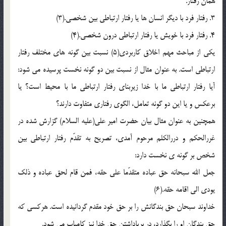
همان رفتار.
3. رفتار فرد با ديگر انسان ها يا رفتار ارتباطي بين شخصي.(3)
4. رفتار فرد با خويش يا رفتار ارتباطي درون شخصي.(4)
يکي از مباحث مهم اخلاق کاربردي(5) نسبت بين گونه هاي مختلف رفتار
ارتباطي است. به عنوان مثال از نسبت بين دو گونه نخست پرسيده مي شود:
آيا رفتار ارتباطي ما با خدا زيربناي رفتار ارتباطي ما با محيط است؟ يا
برعکس و يا اين دو گونه تعامل، الگوي رفتاري متفاوت دارند؟
همچنين به عنوان مثال بيان حضرت امير علي(عليه السلام) گزارش شده در
غررالحکم و دررالکلم مرحوم آمدي، تصريح به تقدّم رفتار ارتباطي بين
شخص بر گونه ي نخست دارد:
جعل الله سبحانه حق عباده متقدّما علي حقه، فمن قام لحق عباده و ذلک
يودي الي اقامه حقه.(6)
خداوند سبحان حق بندگانش را بر حق خود مقدم گردانيده است. هرکسي که
حق بندگان او را بگذارد، در برپاداشتن حق خدا نيز کامياب مي شود.