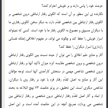
حرمت خود را پاس دارند و بر خويش احترام کنند؟
نگارنده ي اين سطور بر آن است که الگوي رفتار ارتباطي درون شخصي بر
الگوي رفتار ارتباطي بين شخصي تقدّم دارد. به ديگر سخن الگوي رفتاري ما
با ديگران مسبوق و مصبوغ به الگوي رفتار ما با خود است. کسي که نميتواند
اسرار خويش را حفظ کند و چگونه مي تواند، در مفهوم اخلاقي (ملکه نفساني
رازداري) اسرار ديگران را حفظ کند؟
آثار و منابع علم اخلاق را مي توان از حيث نسبت بين الگوي رفتار ارتباطي
درون شخصي و برون شخصي مقايسه کرد: ميزان تأکيد آنها بر رفتار ارتباطي
درون شخصي شاخص مهمي در سنجش کارآمدي آنها است. توجه مؤلفان
اين آثار و منابع به اصل تقدّم رفتار فرد با خود بر رفتار وي با ديگران،
شاخص ديگري است. اين تحقيق، در پرتو حکمت 73 نهج البلاغه به بحث
از ابعاد و آثار اصل تقدّم رفتار ارتباطي درون شخصي بر رفتار ارتباطي بين
شخصي مي پردازد. صريح آنچه در اين حکمت آمده است بر اين اصل