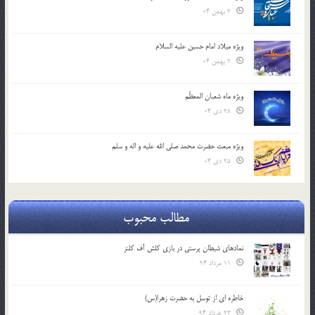
2 بهمن 04
ویژه میلاد امام حسین علیه السلام
2 بهمن 04
ویژه ماه شعبان المعظّم
28 دی 04
ویژه مبعث حضرت محمد صلی الله علیه و اله و سلم
25 دی 04
مطالب محبوب
نمادهای شیطان پرستی در بازی کلش آف کلنز
11 مرداد 94
خاطره ای از توسل به حضرت زهرا(س)
23 خرداد 94