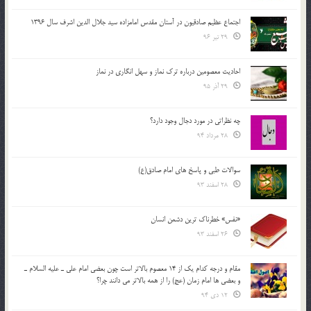
اجتماع عظیم صادقیون در آستان مقدس امامزاده سید جلال الدین اشرف سال 1396
29 تیر 96
احادیث معصومین درباره ترک نماز و سهل انگاری در نماز
29 آذر 95
چه نظراتی در مورد دجال وجود دارد؟
28 مرداد 94
سوالات طبی و پاسخ های امام صادق(ع)
28 اسفند 93
«نفس» خطرناک ترین دشمن انسان
26 اسفند 93
مقام و درجه كدام يك از 14 معصوم بالاتر است چون بعضي امام علي ـ عليه السلام ـ
و بعضي ها امام زمان (عج) را از همه بالاتر مي دانند چرا؟
12 دی 94