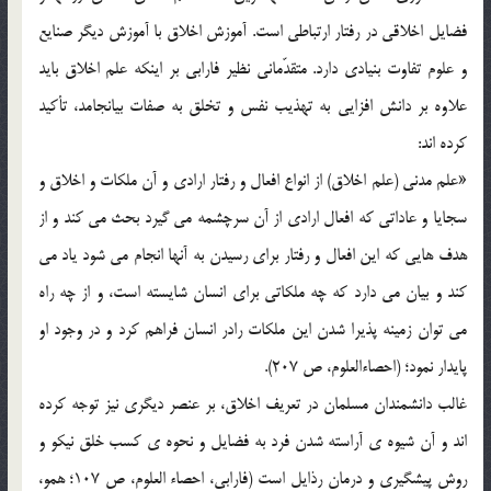
فضايل اخلاقي در رفتار ارتباطي است. آموزش اخلاق با آموزش ديگر صنايع
و علوم تفاوت بنيادي دارد. متقدّماني نظير فارابي بر اينکه علم اخلاق بايد
علاوه بر دانش افزايي به تهذيب نفس و تخلق به صفات بيانجامد، تأکيد
کرده اند:
«علم مدني (علم اخلاق) از انواع افعال و رفتار ارادي و آن ملکات و اخلاق و
سجايا و عاداتي که افعال ارادي از آن سرچشمه مي گيرد بحث مي کند و از
هدف هايي که اين افعال و رفتار براي رسيدن به آنها انجام مي شود ياد مي
کند و بيان مي دارد که چه ملکاتي براي انسان شايسته است، و از چه راه
مي توان زمينه پذيرا شدن اين ملکات رادر انسان فراهم کرد و در وجود او
پايدار نمود؛ (احصاءالعلوم، ص 207).
غالب دانشمندان مسلمان در تعريف اخلاق، بر عنصر ديگري نيز توجه کرده
اند و آن شيوه ي آراسته شدن فرد به فضايل و نحوه ي کسب خلق نيکو و
روش پيشگيري و درمان رذايل است (فارابي، احصاء العلوم، ص 107؛ همو،