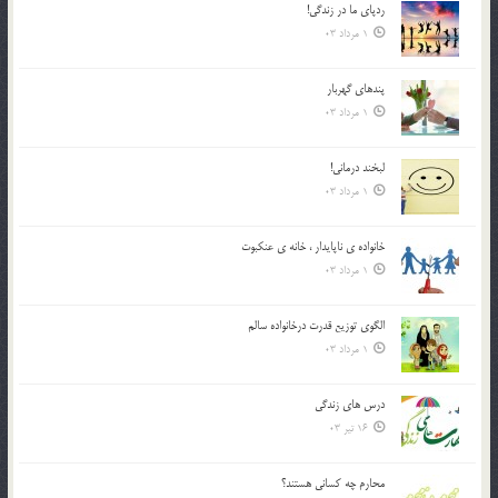
ردپاى ما در زندگى!
1 مرداد 03
پندهاي گهربار
1 مرداد 03
لبخند درمانى!
1 مرداد 03
خانواده ي ناپايدار ، خانه ي عنکبوت
1 مرداد 03
الگوي توزيع قدرت درخانواده سالم
1 مرداد 03
درس هاي زندگي
16 تیر 03
محارم چه کساني هستند؟