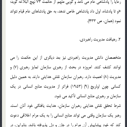
رعايا را پادشاهي عام مي نامد و گويي ملهم از حکمت 73 نهج البلاغه گويد:
«و تا پادشاه، اول داد پادشاهيِ خاص ندهد، به حق پادشاهاي عام قيام نتواند
نمود (همان، ص 433).
2. رهيافت مديريت راهبردي.
متخصصان دانش مديريت راهبردي نيز بعد ديگري از اين حکمت را مي
توانند کشف کنند. امروزه در بحث از رهبري سازمان تمايز رهبري (7) و
مديريت (8) اهميت دارد. رهبران سازمان نقش هدايتي دارند. به همين دليل
کساني چون اولريج (9) (1953) فراتر از مديريت منابع انساني در يک
سازمان بر رهبري منابع انساني تأکيد مي شود.
شرط تحقق نقش هدايتي رهبران سازمان، هدايت يافتگي خود آنان است.
رهبر يک سازمان وقتي مي تواند منابع انساني را به يک مرام اخلاقي دعوت
کند که خود پيشاپيش آن مرام را در جان و دل پذيرفته باشد. بنابراين، در