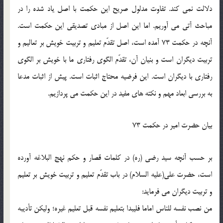
دلالت نمي کند. تفاوت مدلول صريح اين حکمت با اصل ياد شده را در
مباحث آتي مي آوريم. اما اين اصل از مبادي تصديقي اين حکمت است.
آنچه در حکمت 73 آمده است، اصل تقدّم تعليم و تربيت خويش بر تعاليم و
تربيت ديگران است و بنيان آن، تقدّم الگوي رفتاري ما با خويش بر الگوي
رفتاري با ديگران است. اين فرضيه محتاج اثبات است. پيش از اثبات مدعا
به بررسي ابعاد مهم و نکته هاي مفيد در اين حکمت مي پردازيم.
بيان حضرت امير در حکمت 73
بر حسب آنچه سيد رضي (ره) در کلمات قصار و حکم نهج البلاغه آورده
است، حضرت علي(عليه السلام) در باب تقدّم تعليم و تربيت خويش بر تعليم
و تربيت ديگران مي فرمايد:
من نصب نفسه للناس اماما فليبدا بتعليم نفسه قبل تعليم غيره؛ وليکن تأديبه