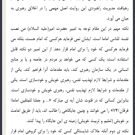
رهيافت مديريت راهبردي اين روايت اصل مهمي را در اخلاق رهبري به
ميان مي آورد.
نکته مهم در اين مقام توجه به تعبير حضرت امير(عليه السلام) من نصب
نفسه للناس اماما است. ايشان نمي فرمايد هرکسي که امام هست، بلکه مي
فرمايد هرکسي که خود را براي امام قرار دهد. از اين تعبير دو نکته قابل
استفاده است: يک کسي که مي خواهد بر مردم در جامعه و يا بر منابع
انساني در يک سازمان رهبري کند، بايد مقدمات آنرا فراهم کند، يکي از
مقدمات و شرايط لازم تهذيب نفس، رهبري خويش و خودسازي است. يکي
از مقدمات و شرايط لازم تهذيب نفس، رهبري خويش و خودسازي است.
بنابراين کساني که در قنوت شان آيه ي مبارکه «… و جعلنا للمتقين اماما؛
فرقان/74» را مي خوانند و چنين جايگاهي را طالب اند، بايد از طريق امامت
بر خويش (تعليم و تربيت خويش) زمينه ي اين جايگاه را پيدا کنند.
نکته ي دوم آنکه ملاک شايستگي کسي که خود را براي گروهي امام قرار