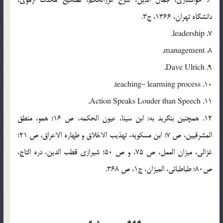
دانشگاه تهران، 1366، ج3.
7. leadership.
8. management.
9. Dave Ulrich.
10. teaching- learming process.
11. Action Speaks Louder than Speech.
12. همچنين بنگريد به: ابن سينا، عيون الحکمه، ص 16؛ همو، منطق
المشرقيين، ص 7؛ ابن مسکويه، تهذيب الاخلاق و طهاره الاعراق، ص 21؛
غزالي، ميزان العمل، ص 75، و ص 50؛ شيرازي قطب الدين، دره التاج،
ص80؛ طباطبائي، الميزان، ج1، ص 368.