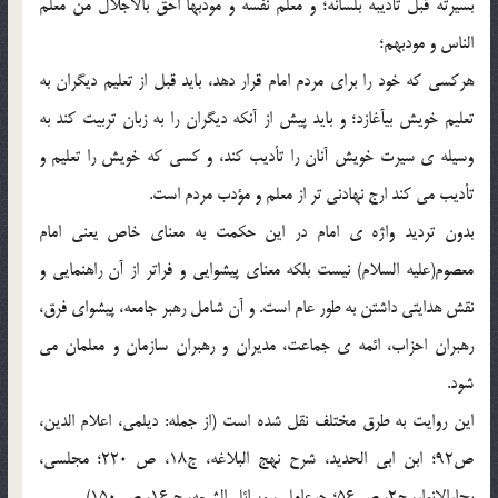
بسيرته قبل تأديبه بلسانه؛ و معلم نفسه و مودبها احق بالاجلال من معلم
الناس و مودبهم؛
هرکسي که خود را براي مردم امام قرار دهد، بايد قبل از تعليم ديگران به
تعليم خويش بيآغازد؛ و بايد پيش از آنکه ديگران را به زبان تربيت کند به
وسيله ي سيرت خويش آنان را تأديب کند، و کسي که خويش را تعليم و
تأديب مي کند ارج نهادني تر از معلم و مؤدب مردم است.
بدون ترديد واژه ي امام در اين حکمت به معناي خاص يعني امام
معصوم(عليه السلام) نيست بلکه معناي پيشوايي و فراتر از آن راهنمايي و
نقش هدايتي داشتن به طور عام است. و آن شامل رهبر جامعه، پيشواي فرق،
رهبران احزاب، ائمه ي جماعت، مديران و رهبران سازمان و معلمان مي
شود.
اين روايت به طرق مختلف نقل شده است (از جمله: ديلمي، اعلام الدين،
ص92؛ ابن ابي الحديد، شرح نهج البلاغه، ج18، ص 220؛ مجلسي،
بحارالانوار، ج2، ص 56؛ حرعاملي، وسائل الشيعه، ج 16، ص 150).