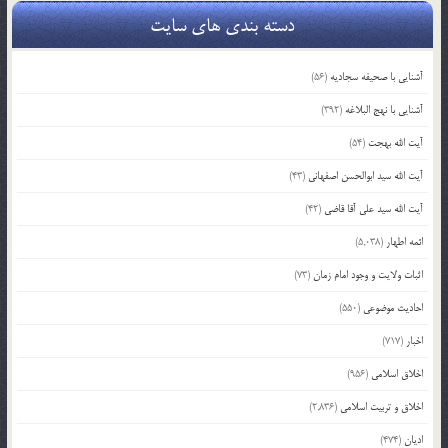
دسته بندی های سایت
آشنایی با صحیفه سجادیه
(56)
آشنایی با نهج البلاغه
(392)
آیت الله بهجت
(54)
آیت الله سید ابوالحسن اصفهانی
(43)
آیت الله سید علی آقا قاضی
(42)
ائمه اطهار
(5,038)
اثبات ولایت و وجود امام زمان
(73)
احادیث موضوعی
(550)
اخبار
(717)
اخلاق اسلامی
(956)
اخلاق و تربیت اسلامی
(2,836)
ادیان
(474)