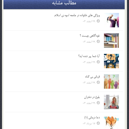
مطالب مشابه
ويژگي هاي خانواده در جامعه اسوه ي اسلام
29 اسفند 03
خودآگاهى چيست ؟
29 اسفند 03
آیا شما پیر شده اید؟
29 اسفند 03
قرباني بي گناه
29 اسفند 03
بلوغ در دختران
29 اسفند 03
دعا درمانی (1)
17 مرداد 03