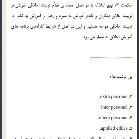
حکمت 73 نهج البلاغه با دو اصل عمده ي تقدّم تربيت اخلاقي خويش بر
تربيت اخلاق ديگران و تقدّم آموزش به سيره و رفتار بر آموزش به گفتار در
تربيت اخلاقي مواجه هستيم و اين دو اصل از شرايط کارآمدي برنامه هاي
آموزش اخلاق به شمار مي رود.
………………………………….
پي نوشت ها :
2. extra personal.
3. inter personal.
4. intera personal.
5. applied ethics.
6. خوانساري، جمال الدين، شرح غررالحکم، تصحيح محدث ارموي،