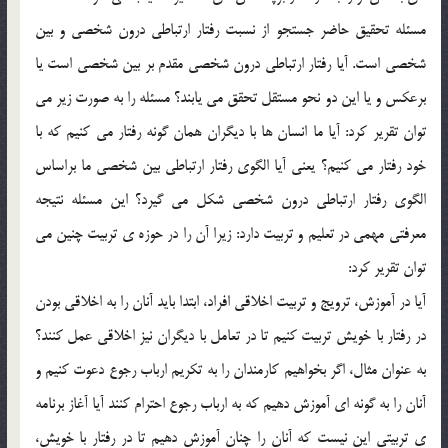
مسئله تحقيق حاضر جستجو از نسبت رفتار ارتباطي درون شخصي و بين
شخصي است. آيا رفتار ارتباطي درون شخصي مقدم بر بين شخصي است يا
برعکس و يا اين دو نحو مستقل تحقق مي يابند؟ مسئله را به صورت زير مي
توان تقرير کرد: آيا ما انسان ها با ديگران همان گونه رفتار مي کنيم که با
خود رفتار مي کنيم؟ يعني آيا الگوي رفتار ارتباطي بين شخصي ما براساس
الگوي رفتار ارتباطي درون شخصي شکل مي گيرد؟ اين مسئله نتيجه
معرفتي مهمي در تعليم و تربيت دارد: زيرا آن را در حوزه ي تربيت چنين مي
توان تقرير کرد:
آيا در آموزش، ترويج و تربيت اخلاقي افراد، ابتدا بايد آنان را به اخلاقي بودن
در رفتار با خويش تربيت کنيم تا در تعامل با ديگران نيز اخلاقي عمل کنند؟
به عنوان مثال، اگر بخواهيم کارمندان را به تکريم ارباب رجوع دعوت کنيم و
آنان را به گونه اي آموزش دهيم که به ارباب رجوع احترام کنند آيا آغاز برنامه
ي تربيتي اين نيست که آنان را چنان آموزش دهيم تا در رفتار با خويش،