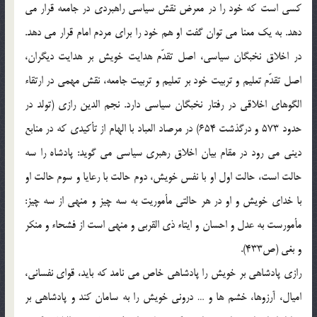
کسي است که خود را در معرض نقش سياسي راهبردي در جامعه قرار مي
دهد. به يک معنا مي توان گفت او هم خود را براي مردم امام قرار مي دهد.
در اخلاق نخبگان سياسي، اصل تقدّم هدايت خويش بر هدايت ديگران،
اصل تقدّم تعليم و تربيت خود بر تعليم و تربيت جامعه، نقش مهمي در ارتقاء
الگوهاي اخلاقي در رفتار نخبگان سياسي دارد. نجم الدين رازي (تولد در
حدود 573 و درگذشت 654) در مرصاد العباد با الهام از تأکيدي که در منابع
ديني مي رود در مقام بيان اخلاق رهبري سياسي مي گويد: پادشاه را سه
حالت است، حالت اول او با نفس خويش، دوم حالت با رعايا و سوم حالت او
با خداي خويش و او در هر حالتي مأموريت به سه چيز و منهي از سه چيز:
مأمورست به عدل و احسان و ايتاء ذي القربي و منهي است از فشحاء و منکر
و بغي (ص433).
رازي پادشاهي بر خويش را پادشاهي خاص مي نامد که بايد، قواي نفساني،
اميال، آرزوها، خشم ها و … دروني خويش را به سامان کند و پادشاهي بر