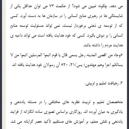
مي دهد، چگونه تعيين مي شود؟ از حکمت 73 مي توان حداقل يکي از
شايستگي ها در رهبري منابع انساني را در سازمان ها به دست آورد. کسي
که از توسعه ي ذهني برخوردار نيست، نمي تواند مسئوليت توسعه منابع
انساني را بر دوش بگيرد. کسي که خود هدايت يافته است مي تواند داعيه ي
هدايت مردم را داشته باشد.
«وجاء من اقصي المدينه رجل يسعي قال يا قوم اتبعوا المرسلين اتبعوا من لا
يسالکم اجرا وهم مهتدون؛ يس/21، 20» آن رسولان خود هدايت يافته اند.
3. رهيافت تعليم و تربيتي.
متخصصان تعليم و تربيت نظريه هاي مختلفي را در مسئله ياددهي و
يادگيري به ميان آورده اند. روزگاري براساس تصوري ساده انگارانه از فرايند
ياددهي و نقش معلم، بر آموزش هاي مستقيم تأکيد حصر گرايانه مي شد.