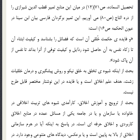
تحصيل السعاده، ص71)(12) در ميان اين منابع تعبير قطب الدين شيرازي را
از دره التاج (ص80) مي آوريم. اين تعبير برگردان فارسي بيان ابن سينا در
عيون الحکمه ص16) است:
«و فايده ي حکمت خُلقي آن است که فضائل را بشناسد و کيفيت ابتناء آن
تا زکاء نفس به آن حاصل شود رذايل و کيفيت توفي از آنرا بداند تا نفس از
آن پاک شود».
بحث از اينکه شيوه ي تخلق به خلق نيکو و روش پيشگيري و درمان خلقيات
زشت، هدف علم اخلاق است و يا فايده در اين نوشتار مختصر قابل طرح
نيست.
بحث از ترويج و آموزش اخلاق، کارآمدي شيوه هاي تربيت اخلاقي در
خانواده يا سازمان و يا در جامعه يکي از مسائل عمده در منابع اخلاق
کاربردي و اخلاق حرفه اي است. در پاسخ به اينکه آيا در هرم سازماني
اخلاق از بالا به پايين است و يا برعکس، ديدگاه هاي متنوعي وجود دارد. در