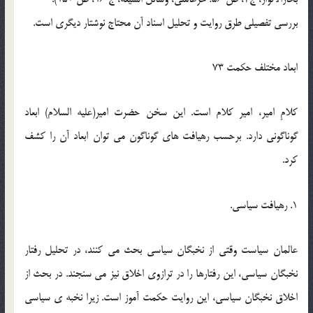
بررسي تفصيلي طرق روايت و تحليل اسناد آن محتاج نوشتار ديگري است.
ابعاد مختلف حکمت 73
کلامِ امير، امير کلام است. اين سخن حضرت امير(عليه السلام) ابعاد
گوناگوني دارد. برحسب رهيافت هاي گوناگون مي توان ابعاد آن را کشف
کرد.
1. رهيافت سياسي.
عالمان سياست وقتي از نخبگان سياسي بحث مي کنند، در تحليل رفتار
نخبگان سياسي، اين رفتارها را در ترازوي اخلاق نيز مي سنجند. در بحث از
اخلاق نخبگان سياسي، اين روايت حکمت آموز است. زيرا نخبه ي سياسي