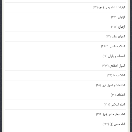
ارتباط با امام زمان (عج)
(14)
ازدواج
(371)
ازدواج
(117)
ازدواج موقت
(32)
اسلام شناسی
(2,661)
اصحاب و یاران
(37)
اصول اعتقادی
(777)
اطلاعیه ها
(26)
اعتقادات و اصول دین
(28)
اعتکاف
(43)
اعیاد اسلامی
(211)
امام جعفر صادق (ع)
(372)
امام حسن (ع)
(233)