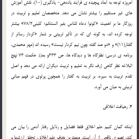
امروزه توجه به ابعاد پيچيده ي فرايند ياددهي- يادگيري (10)، نقش آموزش
هاي غير مستقيم را بيشتر نشان مي دهد. متخصصان تعليم و تربيت در
روزگار ما بر اهميت «کونوا دعاه للناس بغير السنتکم؛ کليني78/2» بيشتر
توجه کرده اند، به گونه اي که در تأثير تربيتي بر شعار «کردار رساتر از
گفتار(11)» و «دو صد گفته چون نيم کردار نيست» رسيده اند (مهر محمدي،
برنامه ي درسي: نظرگاه ها و ديدگاه ها، ص 633و بعد). حکمت 73 نهج
البلاغه نظر گاهي ژرف نگر به تعليم و تربيت ديگران ارائه مي دهد و اصل
تقدّم تربيت به سيره، بر تربيت به گفتار را همچون پرتوي در فهم مباني
تربيتي به ميان مي آورد.
4. رهيافت اخلاقي
اينکه گمان کنيم علم اخلاق فقط فضايل و رذايل رفتار آدمي را بيان مي
کند، تصوري ناقص از آن است. مهمترين هدف علم اخلاق، تحقق ارزشها و