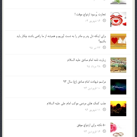
تجارت پُرسود ازدواج موقت !
16 شهریور 04
براي اينكه دل پدر و مادر را به دست آوريم و هميشه از ما راضي باشند چكار بايد
بكنيم؟
23 تیر 95
زیارت نامه امام صادق علیه السلام
28 مرداد 95
مراسم شهادت امام صادق (ع) سال 93
10 فروردین 94
جذب کمک های مردمی موکب امام علی علیه السلام
11 شهریور 96
50 نکته برای ازدواج موفق
16 فروردین 94