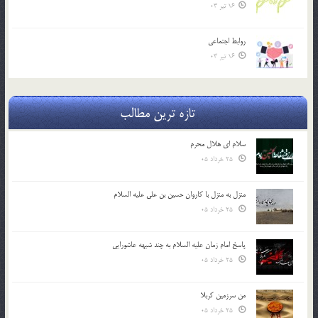
16 تیر 03
روابط اجتماعي
16 تیر 03
تازه ترین مطالب
سلام ای هلال محرم
25 خرداد 05
منزل به منزل با کاروان حسین بن علی علیه السلام
25 خرداد 05
پاسخ امام زمان علیه السلام به چند شبهه عاشورایی
25 خرداد 05
من سرزمین کربلا
25 خرداد 05