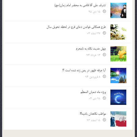
تشرف علي آقا قاضي به محضر امام زمان(عج)
15 دی 95
طرح همگانی خواندن دعای فرج در لحظه تحویل سال
27 اسفند 03
چهل حدیث نگاه به نامحرم
13 خرداد 94
آیا جرقه ظهور در یمن زده شده است ؟!
8 فروردین 94
ویژه ماه شعبان المعظّم
28 دی 04
مواظب نگاهتان باشید!!!
18 اسفند 93