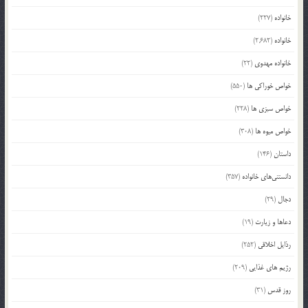
خانواده
(227)
خانواده
(2,682)
خانواده مهدوی
(22)
خواص خوراکی ها
(550)
خواص سبزی ها
(228)
خواص میوه ها
(308)
داستان
(146)
دانستنی‌های خانواده
(357)
دجال
(29)
دعاها و زیارت
(19)
رذایل اخلاقی
(252)
رژیم های غذایی
(209)
روز قدس
(31)