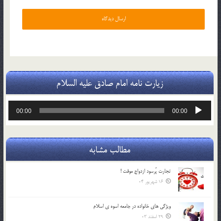
زیارت نامه امام صادق علیه السلام
پخش‌کننده
00:00
00:00
صوت
مطالب مشابه
تجارت پُرسود ازدواج موقت !
16 شهریور 04
ويژگي هاي خانواده در جامعه اسوه ي اسلام
29 اسفند 03