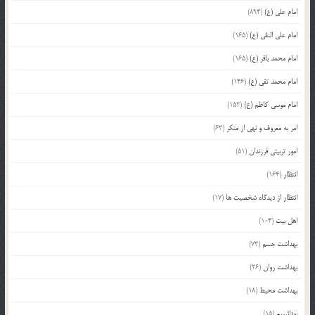
امام علی (ع)
(894)
امام علی النقی (ع)
(165)
امام محمد باقر (ع)
(165)
امام محمد تقی (ع)
(146)
امام موسی کاظم (ع)
(152)
امر به معروف و نهی از منکر
(63)
امور تربیتی فرزندان
(51)
انتظار
(164)
انتظار از دیدگاه شخصیت ها
(17)
اهل بیت
(104)
بهداشت جسم
(73)
بهداشت روان
(26)
بهداشت محیط
(18)
بودائیسم
(15)