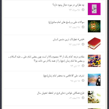
چه نظراتی در مورد دجال وجود دارد؟
28 مرداد 94
سوالات طبی و پاسخ های امام صادق(ع)
28 اسفند 93
«نفس» خطرناک ترین دشمن انسان
26 اسفند 93
مقام و درجه كدام يك از 14 معصوم بالاتر است چون بعضي امام علي ـ عليه السلام ـ
و بعضي ها امام زمان (عج) را از همه بالاتر مي دانند چرا؟
12 دی 94
تشرف علي آقا قاضي به محضر امام زمان(عج)
15 دی 95
طرح همگانی خواندن دعای فرج در لحظه تحویل سال
27 اسفند 03