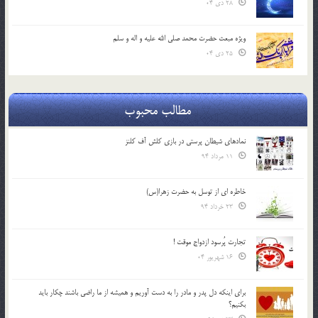
28 دی 04
ویژه مبعث حضرت محمد صلی الله علیه و اله و سلم
25 دی 04
مطالب محبوب
نمادهای شیطان پرستی در بازی کلش آف کلنز
11 مرداد 94
خاطره ای از توسل به حضرت زهرا(س)
23 خرداد 94
تجارت پُرسود ازدواج موقت !
16 شهریور 04
براي اينكه دل پدر و مادر را به دست آوريم و هميشه از ما راضي باشند چكار بايد
بكنيم؟