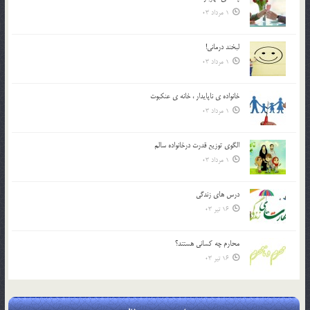
1 مرداد 03
لبخند درمانى!
1 مرداد 03
خانواده ي ناپايدار ، خانه ي عنکبوت
1 مرداد 03
الگوي توزيع قدرت درخانواده سالم
1 مرداد 03
درس هاي زندگي
16 تیر 03
محارم چه کساني هستند؟
16 تیر 03