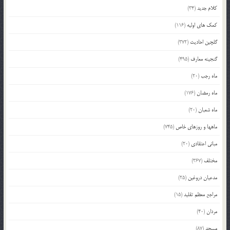
کلام جدید
(34)
کمک های اولیه
(116)
گلچین احادیث
(372)
گنجینه معارف
(495)
ماه رجب
(20)
ماه رمضان
(176)
ماه شعبان
(20)
ماهها و روزهای خاص
(745)
مبانی اعتقادی
(20)
مختلف
(367)
مدعیان دروغین
(25)
مراجع معظم تقلید
(15)
مردان
(40)
مسجد
(87)