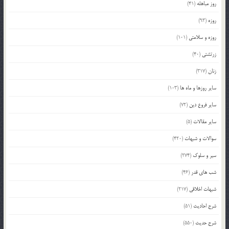
روز مباهله
(41)
روزه
(93)
روزه و سلامتی
(101)
زرتشتی
(40)
زنان
(317)
سایر روزها و ماه ها
(103)
سایر فروع دین
(72)
سایر مقالات
(5)
سوالات و شبهات
(420)
سیر و سلوک
(274)
شب های قدر
(46)
شبهات اخلاقی
(217)
شرح احادیث
(51)
شرح حدیث
(550)