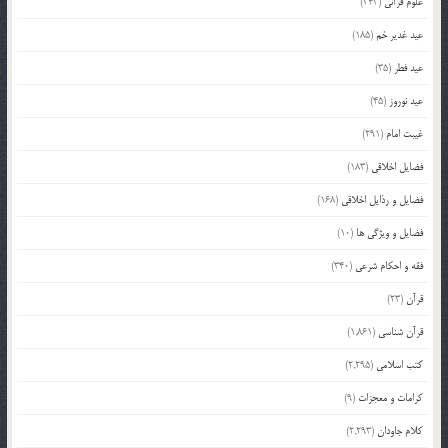
علوم قرآنی
(343)
عید غدیر خم
(185)
عید فطر
(35)
عید نوروز
(45)
غیبت امام
(291)
فضایل اخلاقی
(183)
فضایل و رذایل اخلاقی
(168)
فضایل و ویژگی ها
(10)
فقه و احکام شرعی
(340)
قرآن
(23)
قرآن شناسی
(1,861)
کتب اسلامی
(2,295)
کرامات و معجزات
(9)
کلام جاودان
(2,293)