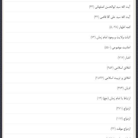
آیت الله سید ابوالحسن اصفهانی
(43)
آیت الله سید علی آقا قاضی
(42)
ائمه اطهار
(5,038)
اثبات ولایت و وجود امام زمان
(73)
احادیث موضوعی
(550)
اخبار
(717)
اخلاق اسلامی
(956)
اخلاق و تربیت اسلامی
(2,836)
ادیان
(474)
ارتباط با امام زمان (عج)
(14)
ازدواج
(371)
ازدواج
(117)
ازدواج موقت
(32)