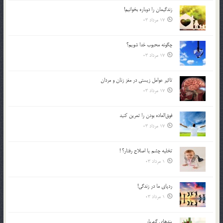
زندگيمان را دوباره بخوانيم!
17 مرداد 03
چگونه محبوب خدا شويم؟
17 مرداد 03
تاثیر عوامل زيستي در مغز زنان و مردان
17 مرداد 03
فوق‌العاده بودن را تمرين كنيد
17 مرداد 03
تخليه چشم يا اصلاح رفتار؟ !
1 مرداد 03
ردپاى ما در زندگى!
1 مرداد 03
پندهاي گهربار