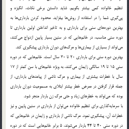
تنظيم خانواده کمي بيشتر بگويم. شايد دانستن برخي نکات، انگيزه و
پي‌گيري شما را در استفاده از روش‌ها بيفزايد. محدود کردن بارداري‌ها به
بهترين دوره‌هاي سني براي بارداري و به تاخير انداختن اولين بارداري تا
دوره سني مناسب، در خانم‌هايي که در سنين بسيار پايين ازدواج مي‌کنند،
مي‌تواند از بسياري از بيماري‌ها و مرگ‌هاي دوران بارداري پيشگيري کند.
بهترين دوره سني براي بارداري 20 تا 30 سال است. خانم‌هايي که در دوره
سني 15 تا 19 سالگي زايمان مي‌کنند، به ويژه خانم‌هاي با سن کمتر از 17
سال با خطرات بيشتري از بيماري و مرگ ناشي از پيامدهاي بارداري، از
جمله قرار گرفتن در معرض خطر بيشتر ابتلاي به مسموميت دوران بارداري
بوده که مي‌تواند به خطرهاي زياد و حتي مرگ زن باردار منجر شود.
با سرمايه‌گذاري براي تنظيم خانواده مي‌توان از بارداري در سنين پايين و نيز
خطرات آن، پيشگيري نمود. مرگ ناشي از بارداري و زايمان در خانم‌هايي که
در دوره سني 40 تا 44 باردار مي‌شوند، 5 برابر خانم‌هايي است که در دوره