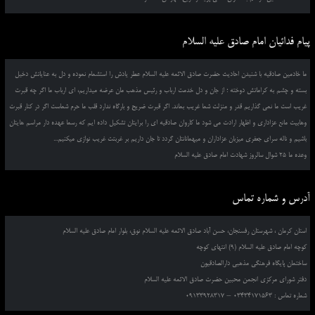
پیام فدائیان امام صادق علیه السلام
ما خادمین صادقیه با شنیدن احادیث حضرت صادق الائمه علیه السلام عطر یادش را استشمام نموده و دل به عنایاتش دخیل
بسته و چشم به کراماتش دوخته ؛ از جان و دل خدمت ارباب و رئیس مذهب مان عرضه میداریم، ای ارباب ما اگر چه قبرت
غریب است ما نمی گذاریم قدر و منزلت شما غریب بماند. اگر قبرت ضریح و بارگاه ندارد قلب ما حرم شماست اگر در کنار قبرت
وهابیت مانع عزاداری و اظهار ارادت می شود ما کاروان صادقیه ای را برایتان تشکیل داده ایم که رسما عهده دار مراسم هایتان
باشیم و ناله سرای جعفری میزبان عزاداران و میهمانانتان گردد تا جان داریم بر غربتت غریب نوازی میکنیم...
وعده ما 25 شوال سالروز شهادت امام صادق علیه السلام
آدرس و شماره تماس
استان کرمان ، شهرستان رفسنجان، حسن آباد صادق الائمه علیه السلام نوق، بلوار امام صادق علیه السلام
کوچه امام صادق علیه السلام (9) انتهای کوچه
ساختمان پایگاه فرهنگی مذهبی دارالصادقیون
دفتر شورای مرکزی انجمن محبین حضرت صادق الائمه علیه السلام
شماره تماس : 03434171563 – 09133928317