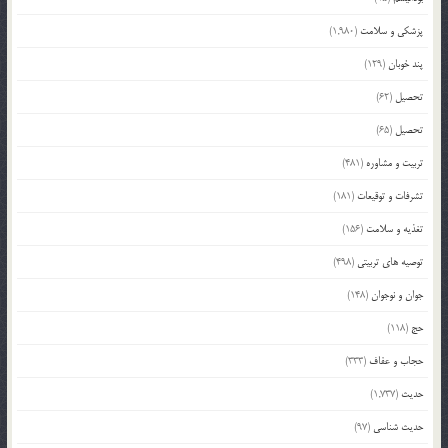
پزشکی و سلامت
(1,980)
پند خوبان
(129)
تحصیل
(62)
تحصیل
(65)
تربیت و مشاوره
(481)
تشرفات و توقیعات
(181)
تغذیه و سلامت
(156)
توصیه های تربیتی
(498)
جوان و نوجوان
(148)
حج
(118)
حجاب و عفاف
(333)
حدیث
(1,737)
حدیث شناسی
(97)