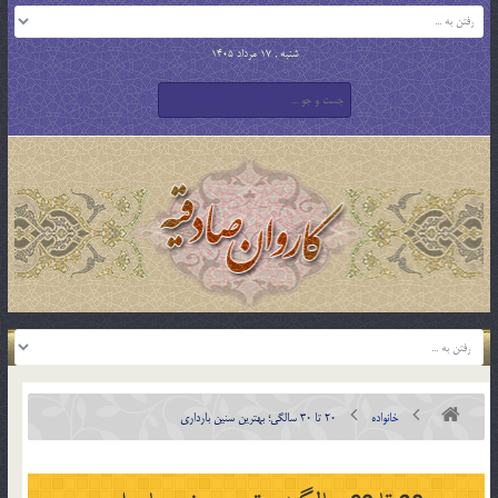
شنبه , 17 مرداد 1405
خانواده
20 تا 30 سالگی؛ بهترين سنين بارداری