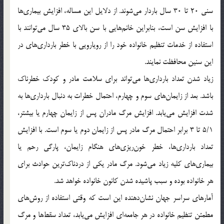
سني 20 تا 30 سال باردار مي‌شوند. از دلايل اين مساله، افزايش بيماري‌ها
با افزايش سن است، بنابراين خانم‌هايي با سن بالاي 35 سال مي‌توانند با
استفاده از خدمات تنظيم خانواده خود را از رويارويي با خطر بارداري‌هاي در
اين سنين محافظت نمايند.
زياد شدن تعداد بارداري‌ها مي‌تواند براي سلامت مادر و کودک خطرناک
باشد. بعد از زايمان‌هاي سوم و چهارم، احتمال خطرات به دنبال بارداري‌ها به
شدت افزايش مي‌يابد. افزايش مرگ مادران پس از زايمان چهارم يا بيشتر،
5/1 تا 3 برابر احتمال مرگ مادر پس از زايمان دوم يا سوم است. با افزايش
تعداد بارداري‌ها، خطر خون‌ريزي‌هاي هنگام زايمان، پارگي رحم يا
بيماري‌هاي کليه زياد مي‌شود. مرگ مادر يکي از دردناک‌ترين حوادث براي
هر خانواده بوده و سبب پاشيده شدن کانون خانواده خواهد شد.
آمار‌هاي سراسر جهان نشان‌دهنده اين است که وقتي استفاده از روش‌هاي
مطمئن تنظيم خانواده در هر جامعه‌اي افزايش مي‌يابد، تعداد سقط‌ها و مرگ