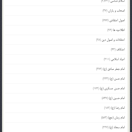
اسلام شناسی
(2,661)
اصحاب و یاران
(37)
اصول اعتقادی
(777)
اطلاعیه ها
(26)
اعتقادات و اصول دین
(28)
اعتکاف
(43)
اعیاد اسلامی
(211)
امام جعفر صادق (ع)
(372)
امام حسن (ع)
(233)
امام حسن عسکری (ع)
(172)
امام حسین (ع)
(847)
امام رضا (ع)
(182)
امام زمان (عج)
(583)
امام سجاد (ع)
(227)