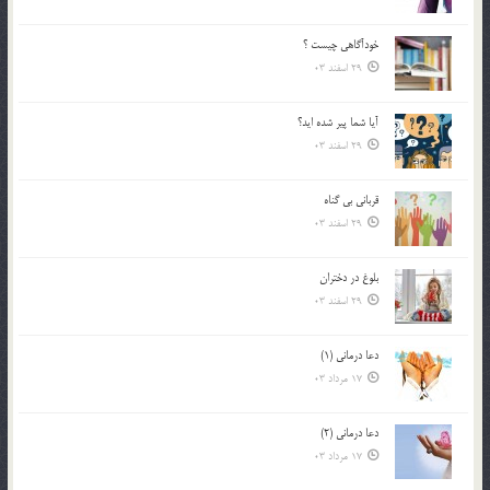
خودآگاهى چيست ؟
29 اسفند 03
آیا شما پیر شده اید؟
29 اسفند 03
قرباني بي گناه
29 اسفند 03
بلوغ در دختران
29 اسفند 03
دعا درمانی (1)
17 مرداد 03
دعا درمانی (2)
17 مرداد 03