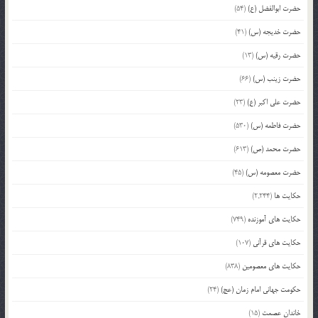
حضرت ابوالفضل (ع)
(54)
حضرت خدیجه (س)
(41)
حضرت رقیه (س)
(13)
حضرت زینب (س)
(66)
حضرت علی اکبر (ع)
(23)
حضرت فاطمه (س)
(530)
حضرت محمد (ص)
(613)
حضرت معصومه (س)
(45)
حکایت ها
(2,244)
حکایت های آموزنده
(749)
حکایت های قرآنی
(107)
حکایت های معصومین
(838)
حکومت جهانی امام زمان (عج)
(24)
خاندان عصمت
(15)