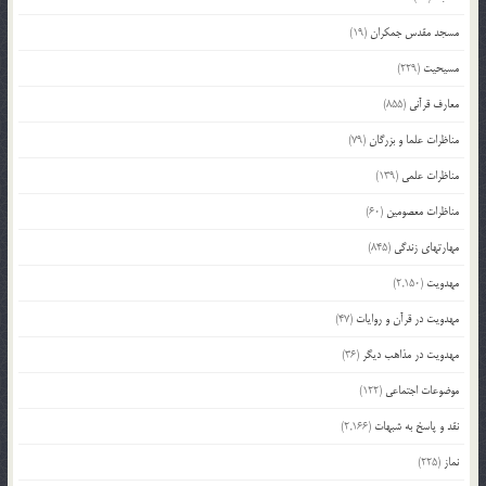
مسجد مقدس جمکران
(19)
مسیحیت
(229)
معارف قرآنی
(855)
مناظرات علما و بزرگان
(79)
مناظرات علمی
(139)
مناظرات معصومین
(60)
مهارتهای زندگی
(845)
مهدویت
(2,150)
مهدویت در قرآن و روایات
(47)
مهدویت در مذاهب دیگر
(36)
موضوعات اجتماعی
(122)
نقد و پاسخ به شبهات
(2,166)
نماز
(225)