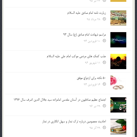
23 تیر 95
زیارت نامه امام صادق علیه السلام
28 مرداد 95
مراسم شهادت امام صادق (ع) سال 93
10 فروردین 94
جذب کمک های مردمی موکب امام علی علیه السلام
11 شهریور 96
50 نکته برای ازدواج موفق
16 فروردین 94
اجتماع عظیم صادقیون در آستان مقدس امامزاده سید جلال الدین اشرف سال 1396
29 تیر 96
احادیث معصومین درباره ترک نماز و سهل انگاری در نماز
29 آذر 95