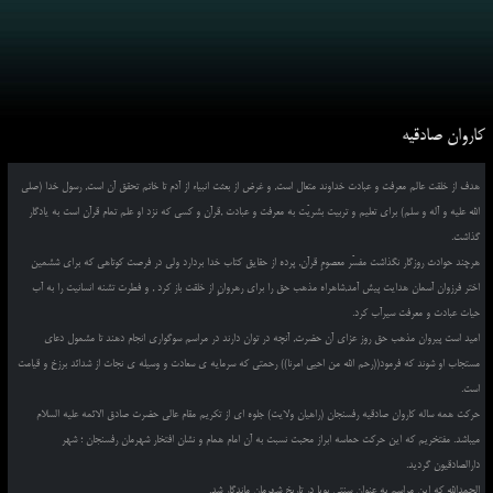
کاروان صادقیه
هدف از خلقت عالم معرفت و عبادت خداوند متعال است, و غرض از بعثت انبیاء از آدم تا خاتم تحقق آن است, رسول خدا (صلی
الله علیه و آله و سلم) برای تعلیم و تربیت بشریّت به معرفت و عبادت ,قرآن و کسی که نزد او علم تمام قرآن است به یادگار
گذاشت.
هرچند حوادث روزگار نگذاشت مفسّر معصومِ قرآن, پرده از حقایق کتاب خدا بردارد ولی در فرصت کوتاهی که برای ششمین
اختر فرزوان آسمان هدایت پیش آمد,شاهراه مذهب حق را برای رهروانِ از خلقت باز کرد , و فطرت تشنه انسانیت را به آب
حیات عبادت و معرفت سیرآب کرد.
امید است پیروان مذهب حق روز عزای آن حضرت, آنچه در توان دارند در مراسم سوگواری انجام دهند تا مشمول دعای
مستجاب او شوند که فرمود((رحم الله من احیی امرنا)) رحمتی که سرمایه ی سعادت و وسیله ی نجات از شدائد برزخ و قیامت
است.
حرکت همه ساله کاروان صادقیه رفسنجان (راهیان ولایت) جلوه ای از تکریم مقام عالی حضرت صادق الائمه علیه السلام
میباشد. مفتخریم که این حرکت حماسه ابراز محبت نسبت به آن امام همام و نشان افتخار شهرمان رفسنجان ؛ شهر
دارالصادقیون گردید.
الحمدالله که این مراسم به عنوان سنتی پویا در تاریخ شهرمان ماندگار شد.