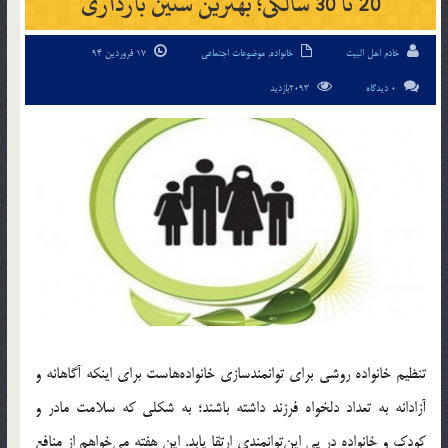
20 تا 30 سالگی؛ بهترين سنين بارداری
خادم اهل البیت
خانواده
,
موضوعات اجتماعی
17 فروردین 94
0 دیدگاه
2093بازدید
تنظيم خانواده روشي براي توانمندسازي خانواده‌هاست براي اينکه آگاهانه و
آزادانه به تعداد دلخواه فرزند داشته باشند؛ به شکلي که سلامت مادر و
کودک و خانواده در پي اين‌توانمندي ارتقا يابد. اين هفته مي‌خواهم از منافع