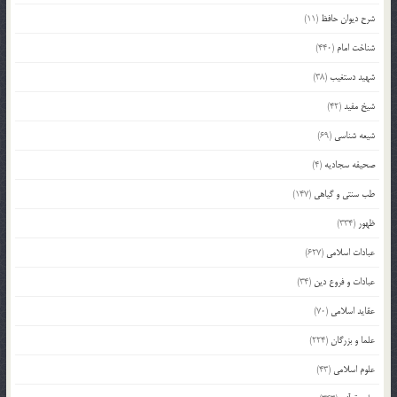
شرح دیوان حافظ
(11)
شناخت امام
(440)
شهید دستغیب
(38)
شیخ مفید
(42)
شیعه شناسی
(69)
صحیفه سجادیه
(4)
طب سنتی و گیاهی
(147)
ظهور
(334)
عبادات اسلامی
(627)
عبادات و فروع دین
(34)
عقاید اسلامی
(70)
علما و بزرگان
(224)
علوم اسلامی
(43)