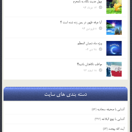
چهل حدیث نگاه به نامحرم
13 خرداد 94
آیا جرقه ظهور در یمن زده شده است ؟!
8 فروردین 94
ویژه ماه شعبان المعظّم
28 دی 04
مواظب نگاهتان باشید!!!
18 اسفند 93
دسته بندی های سایت
آشنایی با صحیفه سجادیه
(56)
آشنایی با نهج البلاغه
(392)
آیت الله بهجت
(54)