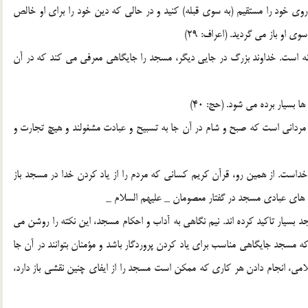
وي خود را مستقيم (به سوي قبله) كنيد و در حالي كه دين خود را براي او خالص
وي او باز مي گرديد. (اعراف: 29)
ه است. خداوند بزرگ در جايي ديگر، مسجد را جايگاهي معرفي مي كند كه در آن
 بسيار برده مي شود. (حج: 40)
ز مسجد، پايگاه تجمع مرداني است كه صبح و شام در آن جا به تسبيح و عبادت مشغولند و هيچ تجارت و
خداست. از همين رو، قرآن كريم كساني كه مردم را از ياد كردن خدا در مسجد باز
د بسيار تاكيد كرده اند. نيم نگاهي به آداب و احكام مسجد، اين نكته را روشن مي
 مسجد جايگاهي مناسب براي ياد كردن پروردگار باشد و مؤمنان بتوانند در آن جا
لامي، انجام دادن هر كاري كه ممكن است مسجد را از ايفاي چنين نقشي باز دارد،