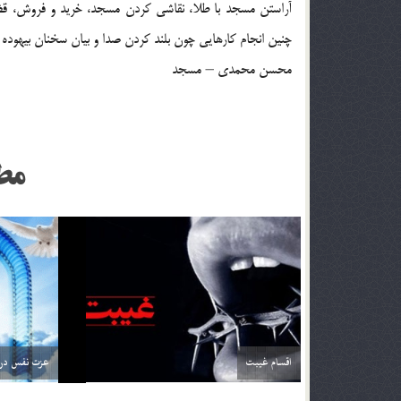
آراستن مسجد با طلا، نقاشي كردن مسجد، خريد و فروش، قض
چنين انجام كارهايي چون بلند كردن صدا و بيان سخنان بيهوده 
محسن محمدي – مسجد
مط
حسن خلق در سيره ي نبوي
چراغ راه
29 اسفند 03
29 اسفند 03