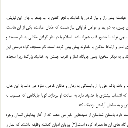
بادت؛ يعني راز و نياز كردن با خداوند و نجوا گفتن با او. جوهر و جان اين نيايش،
فراهم شدن عبادتي اين چنين، به شرايط و عوامل فراواني نياز هست كه مكان عبادت، يكي از آن هاست.
نمي تواند با حضور قلب همراه باشد. اسلام با در نظر گرفتن مكاني به نام مسجد و
ي نماز و ارتباط بندگان با خداوند پيش بيني كرده است. نام مسجد، گواه درستي اين
 به ديگر سخن؛ يعني جايگاه نماز و تقرب جستن به خداوند بزرگ؛ زيرا سجده،
 و ذات پاك حق را از وابستگي به زمان و مكان خاص، منزه مي داند. با اين حال،
كه انتساب بيشتري با خداوند دارد به عبادت او بپردازد. گويا جايگاهي كه منسوب به
 دور و به ساحل آرامش نزديك كند.
مت دارد. باستان شناسان از معبدهايي خبر مي دهند كه از آغاز پيدايش انسان وجود
داشته اند. قرآن مجيد نيز نام معروف اديان الهي را با نام پرستش گاه هاي آن ها همراه كرده است.[2] پيروان اديان گذشته وظيفه داشتند كه نماز را