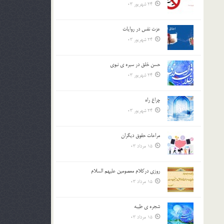
24 شهریور 03
عزت نفس در روايات
24 شهریور 03
حسن خلق در سيره ي نبوي
24 شهریور 03
چراغ راه
24 شهریور 03
مراعات حقوق ديگران
15 مرداد 03
روزي دركلام معصومين عليهم السلام
15 مرداد 03
شجره ي طيبه
15 مرداد 03