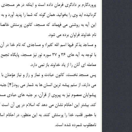
پروردگارم بر دادگري فرمان داده است و اينكه در هر مسجدي ر
گردانيده ايد وي را بخوانيد. همان گونه كه شما را پديد آورد و به س
اين آيه به روشني مي فهماند كه مسجد، كانون پرستش خالصان
نام خداوند فراوان برده مي شود.
و مساجد يذكر فيها اسم الله كثيرا؛ و مساجدي كه نام خدا در آن ها
با توجه به آيه هاي 36 و 37 سوره نور ني
معامله اي آنان را از ياد خداوند باز نمي دارد.
پس مسجد نخست، كانون عبادت و نماز و راز و نياز مؤمنان با 
مي دارند، از ستم پيشه ترين انسان ها به شمار مي رود.[4] جنبه هاي عبادي مسجد در گفتار معصومان _ عليهم السلام _
پيشوايان معصوم نيز به پيروي از قرآن، بر جنبه هاي عبادي مسج
كند. بيشتر اين احكام نشان مي دهد كه اسلام در پي آن است كه
با حضور قلب، خدا را پرستش كنند. به اين منظور، در احكام اس
نامطلوب شمرده شده است.