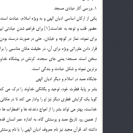
1. بررسي آثار عبادي مسجد
يكي از اركان اساسي اديان الهي و به ويژه اسلام، عبادت است. ع
حضور قلب و توجه به خداست.[1] براي 
براي نمونه، نماز در كوچه و خيابان، حتي در صورت درست بودن، 
قرار دادن مقرراتي ويژه براي آن، در حقيقت مكان مناسبي را برا
سخن است. مسجد؛ يعني جاي سجده، كرنش در پيشگاه خداوند و
برترين نمونه و شكل عبادت و بندگي است.
جايگاه معبد در اسلام و ديگر اديان الهي
بشر بر پاية فطرت خود، توحيد و يگانگي خداوند را درك مي كند
گويا يك گرايش فطري ديگر نيز او را وادار مي كند تا در مكاني 
خداست، بهتر مي تواند بشر را از امواج دغدغه ها و اضطراب ها
از همين رو، تاريخ معبد و پرستش گاه، به اندازه عمر انسان قد