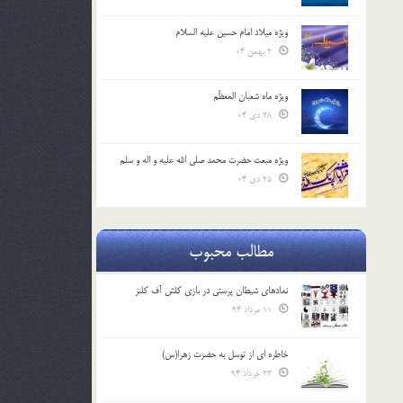
ویژه میلاد امام حسین علیه السلام
2 بهمن 04
ویژه ماه شعبان المعظّم
28 دی 04
ویژه مبعث حضرت محمد صلی الله علیه و اله و سلم
25 دی 04
مطالب محبوب
نمادهای شیطان پرستی در بازی کلش آف کلنز
11 مرداد 94
خاطره ای از توسل به حضرت زهرا(س)
23 خرداد 94