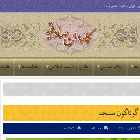
ان کاروان صادقیه
تماس با ما
یث
اسلام شناسی
اخلاق و تربیت اسلامی
حکایت ها
خانواده
 گوناگون مسجد
17 فروردین 94
0 دیدگاه
774بازدید