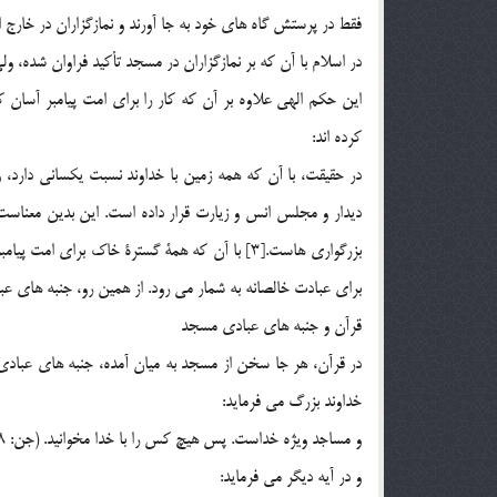
فقط در پرستش گاه هاي خود به جا آورند و نمازگزاران در خارج از
در اسلام با آن كه بر نمازگزاران در مسجد تأكيد فراوان شده، و
اين حكم الهي علاوه بر آن كه كار را براي امت پيامبر آسان ك
كرده اند:
در حقيقت، با آن كه همه زمين با خداوند نسبت يكساني دارد، 
ديدار و مجلس انس و زيارت قرار داده است. اين بدين معناست ك
بزرگواري هاست.[3] با آن كه همة گسترة خاك بر
براي عبادت خالصانه به شمار مي رود. از همين رو، جنبه هاي عب
قرآن و جنبه هاي عبادي مسجد
در قرآن، هر جا سخن از مسجد به ميان آمده، جنبه هاي عبادي آ
خداوند بزرگ مي فرمايد:
و مساجد ويژه خداست. پس هيچ كس را با خدا مخوانيد. (جن: 18)
و در آيه ديگر مي فرمايد: