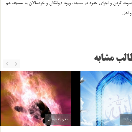
اوت كردن و اجراي حدود در مسجد، ورود ديوانگان و خردسالان به مسجد، هم
و اعل
الب مشابه
سه رذیله شیطانی
24 شهریور 03