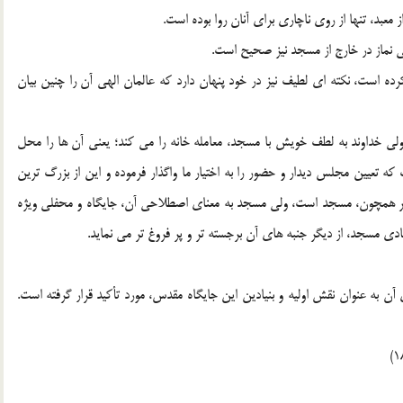
 معبد، تنها از روي ناچاري براي آنان روا بوده است.
لي نماز در خارج از مسجد نيز صحيح است.
رده است، نكته اي لطيف نيز در خود پنهان دارد كه عالمان الهي آن را چنين بيان
ولي خداوند به لطف خويش با مسجد، معامله خانه را مي كند؛ يعني آن ها را محل
ه تعيين مجلس ديدار و حضور را به اختيار ما واگذار فرموده و اين از بزرگ ترين
اي امت پيامبر همچون، مسجد است، ولي مسجد به معناي اصطلاحي آن، جايگاه و محفلي ويژه
ادي مسجد، از ديگر جنبه هاي آن برجسته تر و پر فروغ تر مي نمايد.
ن به عنوان نقش اوليه و بنيادين اين جايگاه مقدس، مورد تأكيد قرار گرفته است.