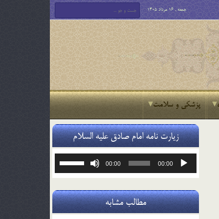
جمعه , 16 مرداد 1405
پزشکی و سلامت
زیارت نامه امام صادق علیه السلام
پخش‌کننده
برای
00:00
00:00
صوت
افزایش
یا
کاهش
صدا
مطالب مشابه
از
کلیدهای