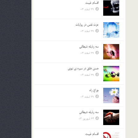
اقسام غيبت
بالا
29 اسفند 03
و
پایین
استفاده
عزت نفس در روايات
کنید.
29 اسفند 03
سه رذیله شیطانی
29 اسفند 03
حسن خلق در سيره ي نبوي
29 اسفند 03
چراغ راه
29 اسفند 03
سه رذیله شیطانی
24 شهریور 03
اقسام غيبت