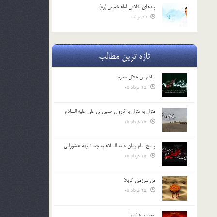
پندهاي اخلاقي امام خميني (ره)
30 تیر 03
تازه ترین مطالب
سلام ای هلال محرم
25 خرداد 05
منزل به منزل با کاروان حسین بن علی علیه السلام
25 خرداد 05
پاسخ امام زمان علیه السلام به چند شبهه عاشورایی
25 خرداد 05
من سرزمین کربلا
25 خرداد 05
بیعت با عاشورا