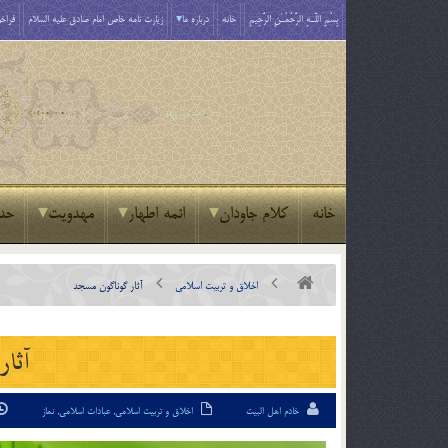
بِسْمِ اللَّـهِ الرَّحْمَـٰنِ الرَّحِيمِ
خانه
درباره ما
زیارت نامه خاص امام صادق علیه السلام
فراخو
خانه
کلام جاودان
ائمه اطهار
مهدویت
حد
اخلاق و تربیت اسلامی
آثار گوناگون مسجد
آثار
خادم اهل البیت
اخلاق و تربیت اسلامی
,
عبادات اسلامی
,
نماز