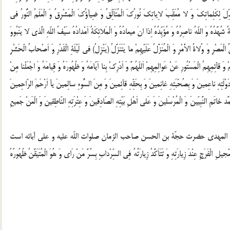
لَ لِكَلِماتِكَ وَ لا مُعَقِّبَ لاِياتِكَ نُورُكَ الْمُتَاَلِّقُ وَ ضِيآؤُكَ الْمَشْرِقُ وَ الْعَلَمُ النُّورُ فى
ةُ شُهَّدُهُ وَ اللّهُ ناصِرُهُ وَ مُؤَيِّدُهُ اِذا انَ ميعادُهُ وَ الْمَلائِكَةُ اَمْدادُهُ سَيْفُ اللّهِ الَّذى لا يَنْبُووَ
َصْرِ وَ وُلاةُ الاَْمْرِ وَ الْمُنَزَّلُ عَلَيْهِمْ ما يَتَنَزَّلُ (يَنْزِلُ) فى لَيْلَةِ الْقَدْرِ وَ اَصْحابُ الْحَشْرِ
ْ وَ قآئِمِهِمُ الْمَسْتُورِ عَنْ عَوالِمِهِمْ اَللّهُمَّ وَ اَدْرِكْ بِنا اَيّامَهُ وَ ظُهُورَهُ وَ قِيامَهُ وَ اجْعَلْنا مِنْ
فى دَوْلَتِهِ ناعِمينَ وَ بِصُحْبَتِهِ غانِمينَ وَ بِحَقِّهِ قآئِمينَ وَ مِنَ السُّوءِ سالِمينَ يآ اَرْحَمَ الرّاحِمينَ
َد خاتَمِ النَّبِيّينَ وَ الْمُرْسَلينَ وَ عَلى اَهْلِ بَيْتِهِ الصّادِقينَ وَ عِتْرَتِهِ النّاطِقينَ وَ الْعَنْ جَميعِ
امنا المهدى حضرت حجّة بن الحسن صاحب الزمان صلوات اللّه عليه و على آبائه است
ِ الْفَرَجِ عِنْدَ زِيارَتِهِ وَ تَتَاَكَّدُ زِيارَتُهُ فِى السِّرْدابِ بِسُرَّ مَنْ رَاى وَ هُوَ الْمُتَيَقَّنُ ظُهُورُهُ