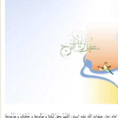
ات اللّه عليه است : اَللّهُمَّ بِحَقِّ لَيْلَتِنا وَ مَوْلُودِها وَ حُجَّتِكَ وَ مَوْعُودِهَا