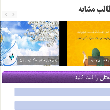
الب مشابه
ست یعنی چه؟
مشخصات عصر ظهور در نهج البلاغه
22 شهریور 03
هتان را ثبت کنید