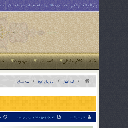
بِسْمِ اللَّـهِ الرَّحْمَـٰنِ الرَّحِيمِ
خانه
درباره ما
زیارت نامه خاص امام صادق علیه السلام
فراخو
خانه
کلام جاودان
ائمه اطهار
مهدویت
حد
ائمه اطهار
امام زمان (عج)
نیمه شعبان
خادم اهل البیت
امام زمان (عج)
,
دعاها و زیارت
,
مهدویت
20 اسفند 93