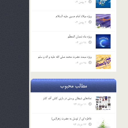
2 بهمن 04
ویژه میلاد امام حسین علیه السلام
2 بهمن 04
ویژه ماه شعبان المعظّم
28 دی 04
ویژه مبعث حضرت محمد صلی الله علیه و اله و سلم
25 دی 04
مطالب محبوب
نمادهای شیطان پرستی در بازی کلش آف کلنز
11 مرداد 94
خاطره ای از توسل به حضرت زهرا(س)
23 خرداد 94