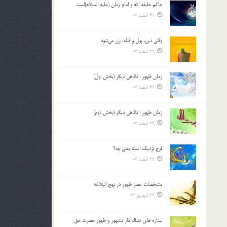
حاکم خليفه الله و امام زمان (علیه السلام)است
بالا
29 اسفند 03
و
پایین
استفاده
وقتی دین، پول و قبله، زن می‌شود
کنید.
29 اسفند 03
زمان ظهور ؛ نگاهی دیگر (بخش اول)
29 اسفند 03
زمان ظهور ؛ نگاهی دیگر (بخش دوم)
29 اسفند 03
فرج نزدیک است یعنی چه؟
29 اسفند 03
مشخصات عصر ظهور در نهج البلاغه
22 شهریور 03
ستاره های دنباله دار مشهور و ظهور حضرت حق