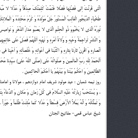
الَّتى قَرَنْتَ اِلى فَضْلِها فَضْلا فَتَمَّتْ كَلِمَتُكَ صِدْقاً وَ عَدْلا لا مُبَدِّ
طَخْيآءِ الدَّيْجُورِ الْغآئِبُ الْمَسْتُورُ جَلَّ مَوْلِدُهُ وَ كَرُمَ مَحْتِدُهُ وَ الْمَلائِكَ
نُورُهُ الَّذى لا يَخْبُووَ ذُو الْحِلْمِ الَّذى لا يَصْبُو مَدارُ الذَّهْرِ وَ نَواميسُ الْع
وَ النَّشْرِ تَراجِمَةُ وَحْيِهِ وَ وُلاةُ اَمْرِهِ وَ نَهْيِهِ اَللّهُمَّ فَصَلِّ عَلى خاتِمِهِم
اَنْصارِهِ وَ اقْرِنْ ثارَنا بِثارِهِ وَ اكْتُبْنا فى اَعْوانِهِ وَ خُلَصآئِهِ وَ اَحْيِنا 
اَلْحَمْدُ لِلّهِ رَبِّ الْعالَمينَ وَ صَلَواتُهُ عَلى (صَلَّى اللّهُ عَلى) سَيِّدِنا مُحَمّ
الظّالِمينَ وَ احْكُمْ بَيْنَنا وَ بَيْنَهُمْ يا اَحْكَمَ الْحاكِمينَ .
روز نيمه شعبان : عيد مولود شريف امام دوازدهم ، مولانا و ام
، وَ يُسْتَحَبُّ زِيارَتُهُ عَلَيْهِ السَّلامُ فى كُلِّ زَمان وَ مَكان وَ الدُّعآءُ بِتَعْجيل
وَ تَمَلُّكُهُ وَ اَنَّهُ يَمْلاَُ الاَْرْضَ قِسْطاً وَ عَدْلا كَما مُلِئَتْ ظُلْماً وَ جَوْراً .
شیخ عباس قمی- مفاتیح الجنان