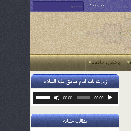
شنبه , 17 مرداد 1405
پزشکی و سلامت
زیارت نامه امام صادق علیه السلام
پخش‌کننده
برای
00:00
00:00
صوت
افزایش
یا
کاهش
صدا
مطالب مشابه
از
کلیدهای