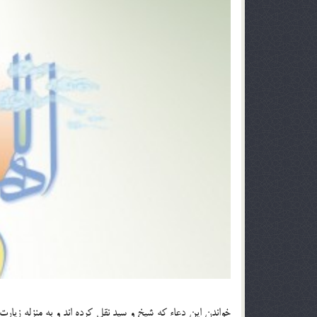
خواندن اين دعاء كه شيخ و سيد نقل كرده اند و به منزله زيارت امام زمان صلو