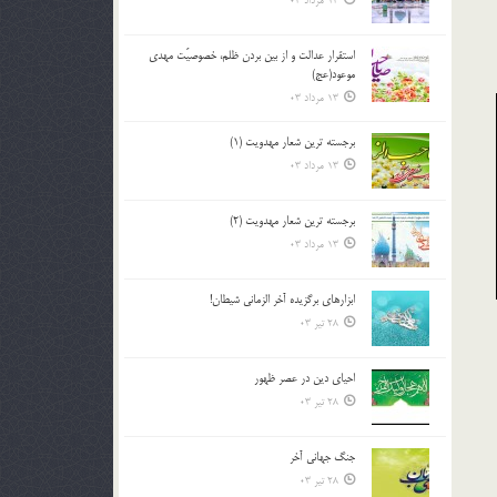
13 مرداد 03
استقرار عدالت و از بين بردن ظلم، خصوصيّت مهدي
موعود(عج)
13 مرداد 03
برجسته ترين شعار مهدويت (1)
13 مرداد 03
برجسته ترين شعار مهدويت (2)
13 مرداد 03
ابزارهاي برگزيده آخر الزماني شيطان!
28 تیر 03
احياي دين در عصر ظهور
28 تیر 03
جنگ جهاني آخر
28 تیر 03