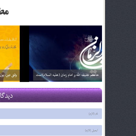
مط
زمان ظهور ؛ نگاهی دیگر (بخش دوم)
فرج نزدیک ا
29 اسفند 03
29 اسفند 03
دیدگا