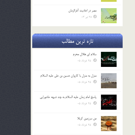
مصر در احادیث آخرالزمان
28 تیر 03
تازه ترین مطالب
سلام ای هلال محرم
25 خرداد 05
منزل به منزل با کاروان حسین بن علی علیه السلام
25 خرداد 05
پاسخ امام زمان علیه السلام به چند شبهه عاشورایی
25 خرداد 05
من سرزمین کربلا
25 خرداد 05