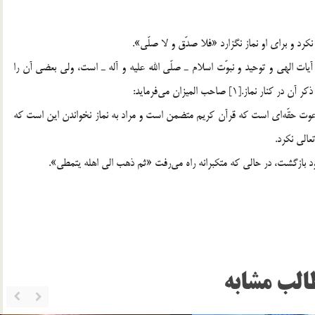
نكرد و براي او نماز نگزارد «فلا صدّق و لا صلّي».
ت الهي و توحيد و نبوّت اسلام ـ صلّي الله عليه و آله ـ است، ولي بعضي آن را
.[1] صاحب الميزان مي‌فرمايد:
 دعوت حقّه‌اي است كه قرآن كريم متضمن است و مراد به نماز نخواندن اين است كه
الي نكرد.
ود بازگشت، در حالي كه متكبرانه راه مي‌رفت «ثم ذهب الي اهله يتمطي».
الب مشابه