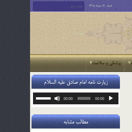
شنبه , 17 مرداد 1405
پزشکی و سلامت
زیارت نامه امام صادق علیه السلام
پخش‌کننده
برای
00:00
00:00
صوت
افزایش
یا
کاهش
صدا
مطالب مشابه
از
کلیدهای