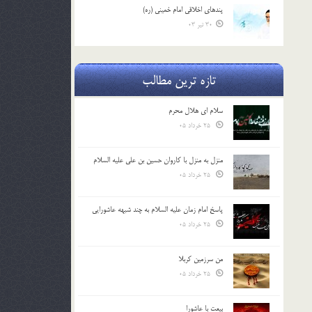
پندهاي اخلاقي امام خميني (ره)
30 تیر 03
تازه ترین مطالب
سلام ای هلال محرم
25 خرداد 05
منزل به منزل با کاروان حسین بن علی علیه السلام
25 خرداد 05
پاسخ امام زمان علیه السلام به چند شبهه عاشورایی
25 خرداد 05
من سرزمین کربلا
25 خرداد 05
بیعت با عاشورا