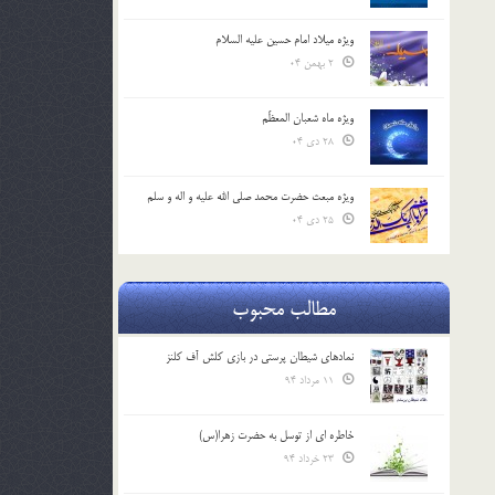
ویژه میلاد امام حسین علیه السلام
2 بهمن 04
ویژه ماه شعبان المعظّم
28 دی 04
ویژه مبعث حضرت محمد صلی الله علیه و اله و سلم
25 دی 04
مطالب محبوب
نمادهای شیطان پرستی در بازی کلش آف کلنز
11 مرداد 94
خاطره ای از توسل به حضرت زهرا(س)
23 خرداد 94