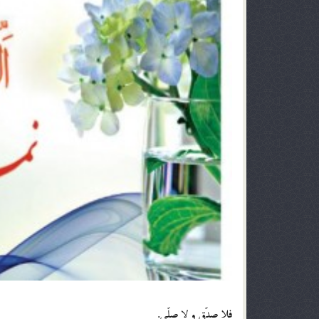
فلا صدّق و لا صلّي.