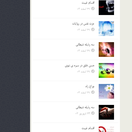
اقسام غيبت
بالا
29 اسفند 03
و
پایین
استفاده
عزت نفس در روايات
کنید.
29 اسفند 03
سه رذیله شیطانی
29 اسفند 03
حسن خلق در سيره ي نبوي
29 اسفند 03
چراغ راه
29 اسفند 03
سه رذیله شیطانی
24 شهریور 03
اقسام غيبت