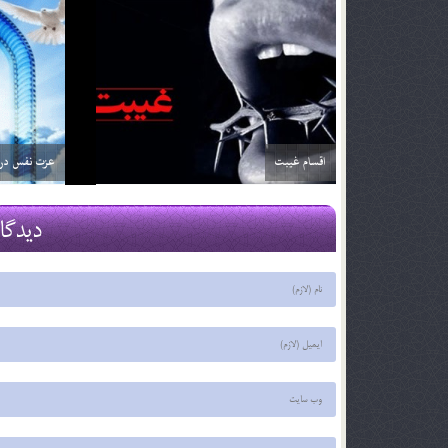
حسن خلق در سيره ي نبوي
چراغ راه
29 اسفند 03
29 اسفند 03
دیدگا