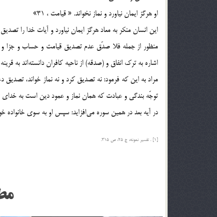
او هرگز ايمان نياورد و نماز نخواند. « قيامت ، 31»
اين انسان منكر به معاد هرگز ايمان نياورد و آيات خدا را تصديق 
منظور از جمله فلا صدّق عدم تصديق قيامت و حساب و جزا و آيا
اشاره به ترك انفاق و (صدقه) از ناحيه كافران دانسته‌اند به قرينه ذكر آن در كنار نماز
مراد به اين كه فرمود: نه تصديق كرد و نه نماز خواند، تصديق
توجّه بندگي و عبادت كه همان نماز و عمود دين است به خداي تع
در آيه بعد در همين سوره مي‌افزايد: سپس او به سوي خانواده خ
[1] . تفسير نمونه، ج 25، ص 315.
مط