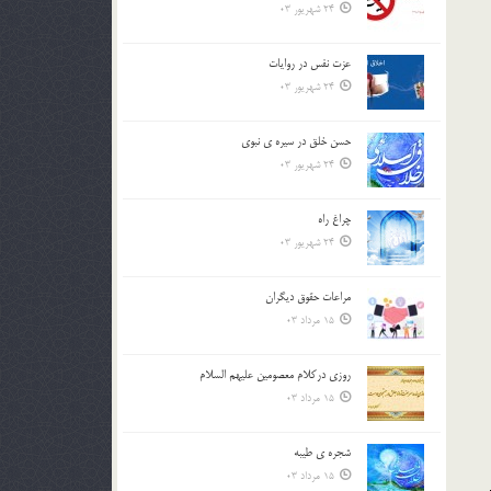
24 شهریور 03
عزت نفس در روايات
24 شهریور 03
حسن خلق در سيره ي نبوي
24 شهریور 03
چراغ راه
24 شهریور 03
مراعات حقوق ديگران
15 مرداد 03
روزي دركلام معصومين عليهم السلام
15 مرداد 03
شجره ي طيبه
15 مرداد 03