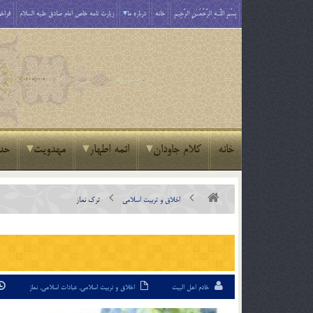
بِسْمِ اللَّـهِ الرَّحْمَـٰنِ الرَّحِيمِ
خانه
درباره ما
زیارت نامه خاص امام صادق علیه السلام
فراخو
خانه
کلام جاودان
ائمه اطهار
مهدویت
حد
اخلاق و تربیت اسلامی
ترک نماز
خادم اهل البیت
اخلاق و تربیت اسلامی
,
عبادات اسلامی
,
نماز