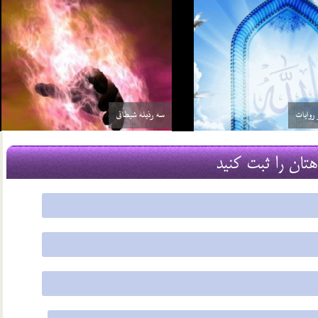
سه رذیله شیطانی
24 شهریور 03
هتان را ثبت کنید