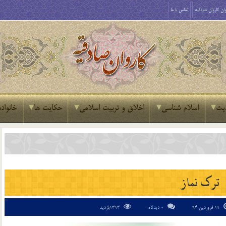
ان کاروان صادقیه
تماس با ما
یث
اسلام شناسی
اخلاق و تربیت اسلامی
حکایت ها
خانواده
ترک نماز
19 فروردین 94
0 دیدگاه
1393بازدید