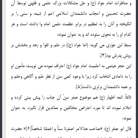
و مناظرات امام جواد (ع) و حل مشكلات بزرگ علمى و فقهى توسط آن
حضرت تحسين و اعجاب دانشمندان اسلامى اعم از شيعه و سنى را بر
انگيخته و آنان را به تعظيم در برابر عظمت علمى امام وا داشته است و هر
كدام او را به نحوى ستوده اند و به عنوان نمونه:
سبط ابن جوزى مى گويد: (اما جواد (ع)) در علم و تقوا و زهد و بخشش بر
روش پدرش بود[4].
ابن حجر هيتمى به اعلميت امام جواد (ع) اعتراف نموده مى نويسد: مأمون او
را به دامادى انتخاب كرد زيرا با وجود كمى سن از نظر علم و آگاهى وحلم و
بر همه دانشمندان برترى داشت[5].
ثالثاً: ائمه اطهار (ع) هم موضوع صغر سِنّ آن جناب را پيش بينى كرده و
اعلام نموده اند تا مورد اعتراض مخالفين و معاندين قرار نگيرد. به عنوان
نمونه:
قال ابو جعفر (ع): «صاحب هذالامر اصغرنا سناً و اخملنا شخصاً[6]» حضرت