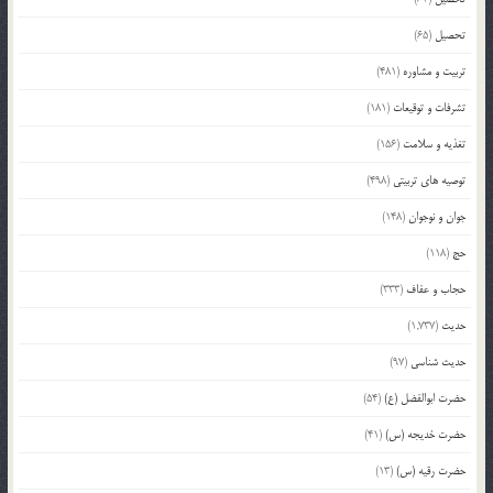
تحصیل
(65)
تربیت و مشاوره
(481)
تشرفات و توقیعات
(181)
تغذیه و سلامت
(156)
توصیه های تربیتی
(498)
جوان و نوجوان
(148)
حج
(118)
حجاب و عفاف
(333)
حدیث
(1,737)
حدیث شناسی
(97)
حضرت ابوالفضل (ع)
(54)
حضرت خدیجه (س)
(41)
حضرت رقیه (س)
(13)