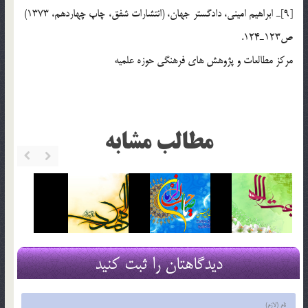
[9]ـ ابراهيم امينى، دادگستر جهان، (انتشارات شفق، چاپ چهاردهم، 1373)
ص123ـ124.
مركز مطالعات و پژوهش هاي فرهنگي حوزه علميه
مطالب مشابه
دیدگاهتان را ثبت کنید