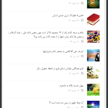
28 اسفند 93
«نفس» خطرناک ترین دشمن انسان
26 اسفند 93
مقام و درجه كدام يك از 14 معصوم بالاتر است چون بعضي امام علي ـ عليه السلام ـ
و بعضي ها امام زمان (عج) را از همه بالاتر مي دانند چرا؟
12 دی 94
تشرف علي آقا قاضي به محضر امام زمان(عج)
15 دی 95
طرح همگانی خواندن دعای فرج در لحظه تحویل سال
27 اسفند 03
چهل حدیث نگاه به نامحرم
13 خرداد 94
آیا جرقه ظهور در یمن زده شده است ؟!
8 فروردین 94