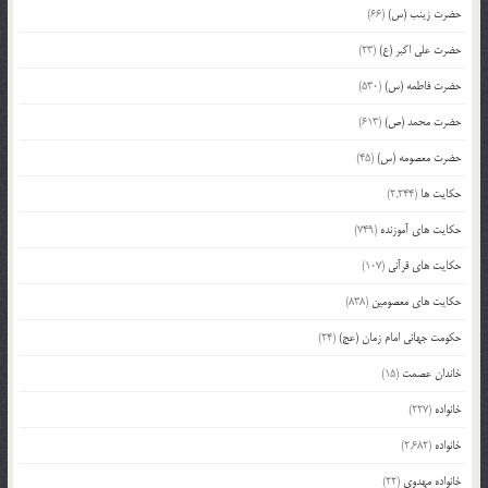
حضرت زینب (س)
(66)
حضرت علی اکبر (ع)
(23)
حضرت فاطمه (س)
(530)
حضرت محمد (ص)
(613)
حضرت معصومه (س)
(45)
حکایت ها
(2,244)
حکایت های آموزنده
(749)
حکایت های قرآنی
(107)
حکایت های معصومین
(838)
حکومت جهانی امام زمان (عج)
(24)
خاندان عصمت
(15)
خانواده
(227)
خانواده
(2,682)
خانواده مهدوی
(22)