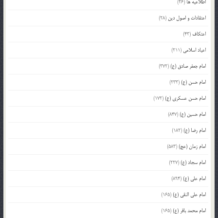
اطلاعیه ها
(26)
اعتقادات و اصول دین
(28)
اعتکاف
(43)
اعیاد اسلامی
(211)
امام جعفر صادق (ع)
(372)
امام حسن (ع)
(233)
امام حسن عسکری (ع)
(172)
امام حسین (ع)
(847)
امام رضا (ع)
(182)
امام زمان (عج)
(583)
امام سجاد (ع)
(227)
امام علی (ع)
(894)
امام علی النقی (ع)
(165)
امام محمد باقر (ع)
(165)