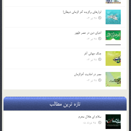
ابزارهاي برگزيده آخر الزماني شيطان!
28 تیر 03
احياي دين در عصر ظهور
28 تیر 03
جنگ جهاني آخر
28 تیر 03
مصر در احادیث آخرالزمان
28 تیر 03
تازه ترین مطالب
سلام ای هلال محرم
25 خرداد 05