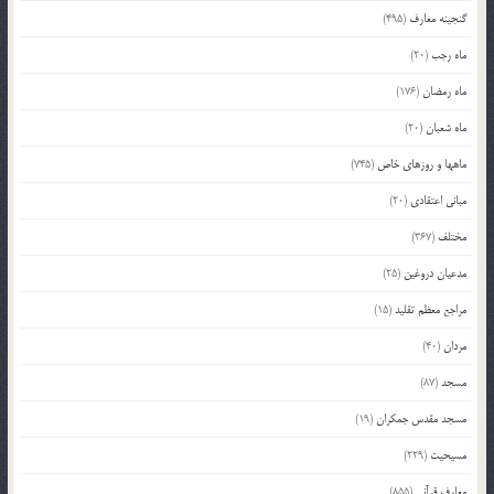
گنجینه معارف
(495)
ماه رجب
(20)
ماه رمضان
(176)
ماه شعبان
(20)
ماهها و روزهای خاص
(745)
مبانی اعتقادی
(20)
مختلف
(367)
مدعیان دروغین
(25)
مراجع معظم تقلید
(15)
مردان
(40)
مسجد
(87)
مسجد مقدس جمکران
(19)
مسیحیت
(229)
معارف قرآنی
(855)