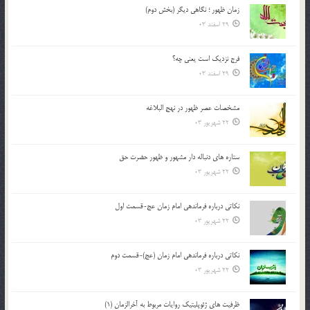
زمان ظهور ؛ نگاهی دیگر (بخش دوم)
29 اسفند 03
فرج نزدیک است یعنی چه؟
29 اسفند 03
مشخصات عصر ظهور در نهج البلاغه
22 شهریور 03
ستاره های دنباله دار مشهور و ظهور حضرت حق
22 شهریور 03
نکاتى درباره فرماندهى امام زمان عج-قسمت اول
22 شهریور 03
نکاتى درباره فرماندهى امام زمان (عج)-قسمت دوم
22 شهریور 03
ظرفیت های ژئوپلیتیک روایات مربوط به آخرالزمان (1)