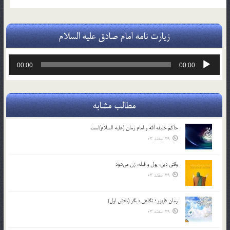
زیارت نامه امام صادق علیه السلام
پخش‌کننده
00:00
00:00
صوت
مطالب مشابه
حاکم خليفه الله و امام زمان (علیه السلام)است
29 اسفند 03
وقتی دین، پول و قبله، زن می‌شود
29 اسفند 03
زمان ظهور ؛ نگاهی دیگر (بخش اول)
29 اسفند 03