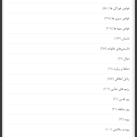
خواص خوراکی ها
(550)
خواص سبزی ها
(228)
خواص میوه ها
(308)
داستان
(146)
دانستنی‌های خانواده
(357)
دجال
(29)
دعاها و زیارت
(19)
رذایل اخلاقی
(252)
رژیم های غذایی
(209)
روز قدس
(31)
روز مباهله
(41)
روزه
(93)
روزه و سلامتی
(101)