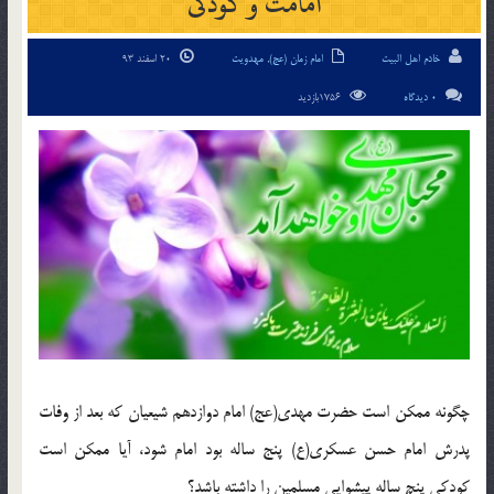
امامت و کودکی
خادم اهل البیت
امام زمان (عج)
,
مهدویت
20 اسفند 93
0 دیدگاه
1756بازدید
چگونه ممكن است حضرت مهدى(عج) امام دوازدهم شيعيان كه بعد از وفات
پدرش امام حسن عسكرى(ع) پنج ساله بود امام شود، آيا ممكن است
كودكى پنچ ساله پيشوايى مسلمين را داشته باشد؟