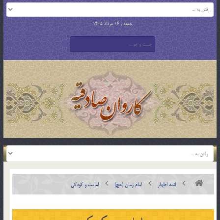
جمعه , 16 مرداد 1405
ائمه اطهار
امام زمان (عج)
امامت و کودکی