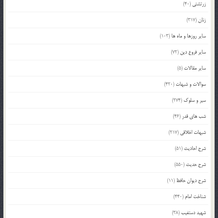
زرتشتی
(40)
زنان
(317)
سایر روزها و ماه ها
(103)
سایر فروع دین
(72)
سایر مقالات
(5)
سوالات و شبهات
(420)
سیر و سلوک
(274)
شب های قدر
(46)
شبهات اخلاقی
(217)
شرح احادیث
(51)
شرح حدیث
(550)
شرح دیوان حافظ
(11)
شناخت امام
(440)
شهید دستغیب
(38)