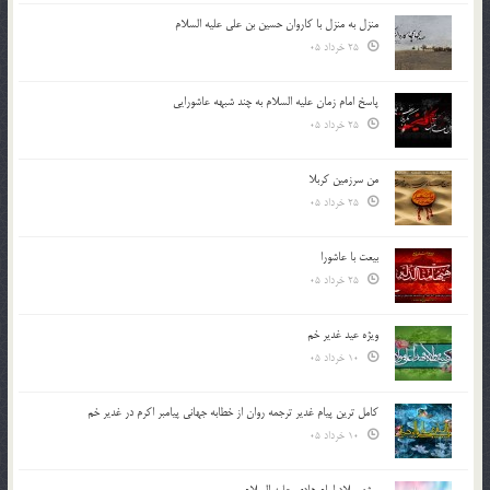
منزل به منزل با کاروان حسین بن علی علیه السلام
25 خرداد 05
پاسخ امام زمان علیه السلام به چند شبهه عاشورایی
25 خرداد 05
من سرزمین کربلا
25 خرداد 05
بیعت با عاشورا
25 خرداد 05
ویژه عید غدیر خم
10 خرداد 05
کامل ترین پیام غدیر ترجمه روان از خطابه جهانی پیامبر اکرم در غدیر خم
10 خرداد 05
ویژه میلاد امام هادی علیه السلام