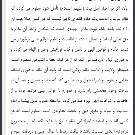
اولا: اگر در اخبار اهل بيت (عليهم السلام) تأمل شود معلوم مى گردد كه
مقام نبوت و امامت يك مقام ظاهرى ناچيز نيست كه هر كسى صلاحيت آن
را داشته باشد بلكه نبوت مقام ارجمندى است كه شخص واجد آن مقام با
حق تعالى ارتباط و اتصال داشته از افاضات و علوم عوالم غيبى برخوردار مى
شود، احكام و قوانين الهى بر باطن و قلب نورانيش وحى و الهام مى گردد و
به طورى آنها را دريافت مى كند كه از هر گونه خطا و اشتباهى معصوم است.
همينطور ولايت و امامت مقام بزرگى است كه واجد آن مقام به طورى احكام
خدايى و علوم نبوت را تحمل و ضبط مى كند كه خطا و نسيان و عصيان در
ساحت وجود مقدسش راه ندارد و همواره با عوالم غيبى مرتبط بوده و از
افاضات و اشراقات الهى بهره مند مى گردد. بواسطه علم و عمل پيشوا و امام
انسانيت و نمونه و مظهر دين و حجت خداوندى است، معلوم است كه هر
كسى قابليت و استعداد احراز اين مقام شامخ را ندارد بلكه بايد از حيث روح
در مرتبه اعلاى انسانيت باشد تا لياقت ارتباط با عوالم غيبى و دريافت علوم و