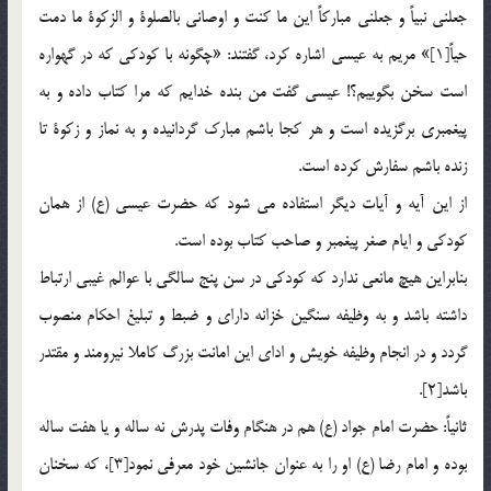
جعلنى نبياً و جعلنى مباركاً اين ما كنت و اوصانى بالصلوة و الزكوة ما دمت
حياً[1]» مريم به عيسى اشاره كرد، گفتند: «چگونه با كودكى كه در گهواره
است سخن بگوييم؟! عيسى گفت من بنده خدايم كه مرا كتاب داده و به
پيغمبرى برگزيده است و هر كجا باشم مبارك گردانيده و به نماز و زكوة تا
زنده باشم سفارش كرده است.
از اين آيه و آيات ديگر استفاده مى شود كه حضرت عيسى (ع) از همان
كودكى و ايام صغر پيغمبر و صاحب كتاب بوده است.
بنابراين هيچ مانعى ندارد كه كودكى در سن پنج سالگى با عوالم غيبى ارتباط
داشته باشد و به وظيفه سنگين خزانه داراى و ضبط و تبليغ احكام منصوب
گردد و در انجام وظيفه خويش و اداى اين امانت بزرگ كاملا نيرومند و مقتدر
باشد[2].
ثانياً: حضرت امام جواد (ع) هم در هنگام وفات پدرش نه ساله و يا هفت ساله
بوده و امام رضا (ع) او را به عنوان جانشين خود معرفى نمود[3]، كه سخنان