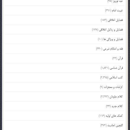
عید نوروز
(45)
غیبت امام
(291)
فضایل اخلاقی
(183)
فضایل و رذایل اخلاقی
(168)
فضایل و ویژگی ها
(10)
فقه و احکام شرعی
(340)
قرآن
(23)
قرآن شناسی
(1,861)
کتب اسلامی
(2,295)
کرامات و معجزات
(9)
کلام جاودان
(2,293)
کلام جدید
(34)
کمک های اولیه
(116)
گلچین احادیث
(372)