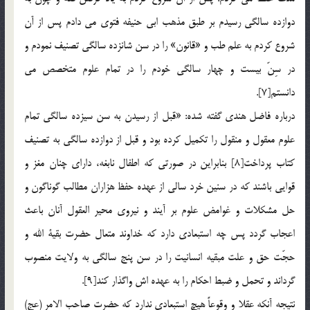
دوازده سالگى رسيدم بر طبق مذهب ابى حنيفه فتوى مى دادم پس از آن
شروع كردم به علم طب و «قانون» را در سن شانزده سالگى تصنيف نمودم و
در سِنّ بيست و چهار سالگى خودم را در تمام علوم متخصص مى
دانستم[7].
درباره فاضل هندى گفته شده: «قبل از رسيدن به سن سيزده سالگى تمام
علوم معقول و منقول را تكميل كرده بود و قبل از دوازده سالگى به تصنيف
كتاب پرداخت[8] بنابراين در صورتى كه اطفال نابغه، داراى چنان مغز و
قوايى باشند كه در سنين خرد سالى از عهده حفظ هزاران مطالب گوناگون و
حل مشكلات و غوامض علوم بر آيند و نيروى محير العقول آنان باعث
اعجاب گردد پس چه استبعادى دارد كه خداوند متعال حضرت بقية الله و
حجّت حق و علت مبقيه انسانيت را در سن پنج سالگى به ولايت منصوب
گرداند و تحمل و ضبط احكام را به عهده اش واگذار كند[9].
نتيجه آنكه عقلا و وقوعاً هيچ استبعادى ندارد كه حضرت صاحب الامر (عج)