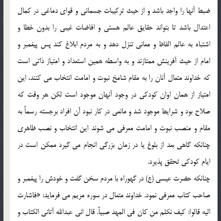
ضبط آنها را واجد باشد و از حيث تركيبات جسمانى و قواى دماغى در كمال
اعتدال باشد تا بتواند حقايق عالم هستى و افاضات غيبى را بدون خطا و
اشتباه به عالم الفاظ و معانى تنزل دهد و به مردم ابلاغ كند پس پيغمبر و
امام از حيث آفرينش ممتازند و به واسطه همين استعداد و امتياز ذاتى است
كه خداوند متعال آنان را به مقام شامخ نبوت و امامت انتخاب مى كنند، اين
امتياز از همان اوان كودكى در وجود آنهان موجود است لكن هر وقت كه
صلاح بود و شرايط موجود شد و مانعى در كار نبود آن افراد برجسته رسماً به
مقام و منصب نبوت و امامت معرفى مى شوند اين انتخاب و نصب ظاهرى
چنانكه گاهى بعد از بلوغ يا در زمان بزرگى انجام مى گيرد ممكن است در
ايام كودكى تحقق پذيرد.
چنانكه حضرت عيسى (ع) در گهوراه با مردم سخن گفت و خودش را پيغمبر و
صاحب كتاب معرفى نمود. خداوند متعال در سوره مريم مى فرمايد: «فاشارت
اليه قالوا: كيف نكلم من كان فى المهد صبياً. قال انى عبدالله آتانى الكتاب و