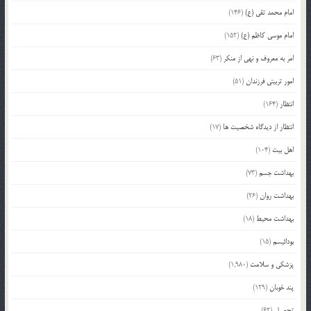
امام محمد تقی (ع)
(146)
امام موسی کاظم (ع)
(152)
امر به معروف و نهی از منکر
(63)
امور تربیتی فرزندان
(51)
انتظار
(164)
انتظار از دیدگاه شخصیت ها
(17)
اهل بیت
(104)
بهداشت جسم
(73)
بهداشت روان
(26)
بهداشت محیط
(18)
بودائیسم
(15)
پزشکی و سلامت
(1,980)
پند خوبان
(129)
تحصیل
(62)