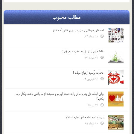
مطالب محبوب
نمادهای شیطان پرستی در بازی کلش آف کلنز
11 مرداد 94
خاطره ای از توسل به حضرت زهرا(س)
23 خرداد 94
تجارت پُرسود ازدواج موقت !
16 شهریور 04
براي اينكه دل پدر و مادر را به دست آوريم و هميشه از ما راضي باشند چكار بايد
بكنيم؟
23 تیر 95
زیارت نامه امام صادق علیه السلام
28 مرداد 95