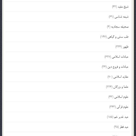
شیخ مفید
(42)
شیعه شناسی
(69)
صحیفه سجادیه
(4)
طب سنتی و گیاهی
(147)
ظهور
(334)
عبادات اسلامی
(627)
عبادات و فروع دین
(34)
عقاید اسلامی
(70)
علما و بزرگان
(224)
علوم اسلامی
(43)
علوم قرآنی
(343)
عید غدیر خم
(185)
عید فطر
(35)