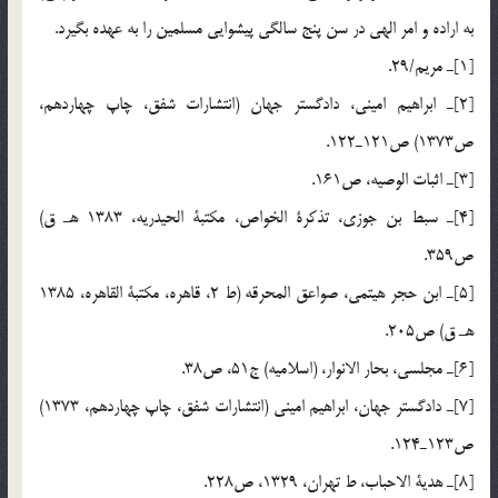
به اراده و امر الهي در سن پنج سالگى پيشوايى مسلمين را به عهده بگيرد.
[1]ـ مريم/29.
[2]ـ ابراهيم امينى، دادگستر جهان (انتشارات شفق، چاپ چهاردهم،
ص1373) ص121ـ122.
[3]ـ اثبات الوصيه، ص161.
[4]ـ سبط بن جوزى، تذكرة الخواص، مكتبة الحيدريه، 1383 هـ ق)
ص359.
[5]ـ ابن حجر هيتمى، صواعق المحرقه (ط 2، قاهره، مكتبة القاهره، 1385
هـ ق) ص205.
[6]ـ مجلسى، بحار الانوار، (اسلاميه) ج51، ص38.
[7]ـ دادگستر جهان، ابراهيم امينى (انتشارات شفق، چاپ چهاردهم، 1373)
ص123ـ124.
[8]ـ هدية الاحباب، ط تهران، 1329، ص228.