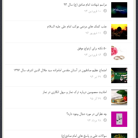
مراسم شهادت امام صادق (ع) سال 93
10 فروردین 94
جذب کمک های مردمی موکب امام علی علیه السلام
11 شهریور 96
50 نکته برای ازدواج موفق
16 فروردین 94
اجتماع عظیم صادقیون در آستان مقدس امامزاده سید جلال الدین اشرف سال 1396
29 تیر 96
احادیث معصومین درباره ترک نماز و سهل انگاری در نماز
29 آذر 95
چه نظراتی در مورد دجال وجود دارد؟
28 مرداد 94
سوالات طبی و پاسخ های امام صادق(ع)