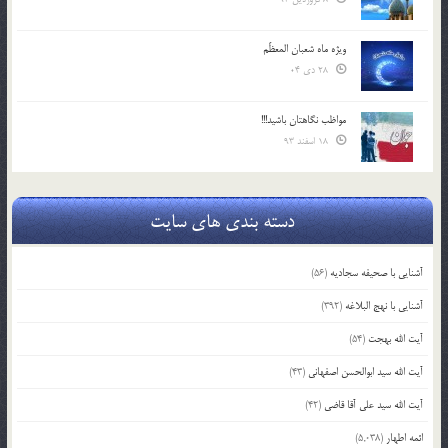
ویژه ماه شعبان المعظّم
28 دی 04
مواظب نگاهتان باشید!!!
18 اسفند 93
دسته بندی های سایت
آشنایی با صحیفه سجادیه
(56)
آشنایی با نهج البلاغه
(392)
آیت الله بهجت
(54)
آیت الله سید ابوالحسن اصفهانی
(43)
آیت الله سید علی آقا قاضی
(42)
ائمه اطهار
(5,038)