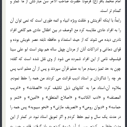
امام محمد باقر (ع) فرمود: حضرت صاحب الامر سن مباركش از ما كمتر و
گمنام تر است.
رابعاً: با اينكه آفرينش و خلقت ويژه انبياء و ائمه طورى است كه نمى توان آن
را به افراد عادى مقايسه كرد مع الوصف در بين اطفال عادى هم گاهى افراد
نادرى ديده مى شوند كه از حيث استعداد و حافظه نابغه عصر خويش بوده و
قواى دماغى و ادراكات آنان از مردان چهل ساله هم بهتر است ابو على سينا
فيلسوف نامى از اين افراد شمرده مى شود از وى نقل شده است كه گفته:
چون به حد تميز رسيدم مرا به معلم قرآن سپردند و پس از آن معلم ادب پس
هر چه را شاگردان بر استاد اديب قرائت مى كردند من همه را حفظ نمودم.
بعلاوه آن،استاد مرا به كتابهاى ذيل تكليف كرد: «الصفات» و «غريب
المصنف» و «ادب الكاتب» و «اصلاح المنطق» و «العين» و «شعر و
حماسه» و «ديوان رومى» و «تصريف مازنى» و «نحو سيبويه» پس همه را
در مدت يك سال و نيم حفظ كردم و اگر تعويق استاد نبود در كمتر از اين
مدت حفظ مى كردم. پس از آن شروع كردم به ياد گرفتن فقه و چون به