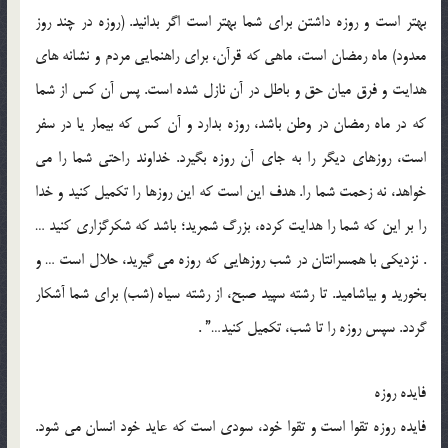
بهتر است و روزه داشتن براي شما بهتر است اگر بدانيد. (روزه در چند روز
معدود) ماه رمضان است، ماهي كه قرآن، براي راهنمايي مردم و نشانه هاي
هدايت و فرق ميان حق و باطل در آن نازل شده است. پس آن كس از شما
كه در ماه رمضان در وطن باشد، روزه بدارد و آن كس كه بيمار يا در سفر
است، روزهاي ديگر را به جاي آن روزه بگيرد. خداوند راحتي شما را مي
خواهد، نه زحمت شما را. هدف اين است كه اين روزها را تكميل كنيد و خدا
را بر اين كه شما را هدايت كرده، بزرگ شمريد؛ باشد كه شكرگزاري كنيد …
. نزديكي با همسرانتان در شب روزهايي كه روزه مي گيريد، حلال است … و
بخوريد و بياشاميد. تا رشته سپيد صبح، از رشته سياه (شب) براي شما آشكار
گردد. سپس روزه را تا شب، تكميل كنيد…” .
فايده روزه
فايده روزه تقوا است و تقوا خود، سودي است كه عايد خود انسان مي شود.