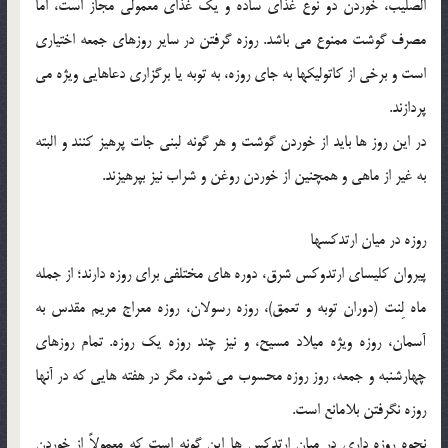
الصليب، خوردن دو نوع غذاي ساده و يك غذاي معمولي مجاز است، اما
مصرف گوشت ممنوع مي باشد. روزه گرفتن در ساير روزهاي جمعه اختياري
است و برخي از كاتوليكها به جاي روزه، به توبه يا برگزاري دعاهايي ويژه مي
پردازند.
در اين روز ها بايد از خوردن گوشت و هر گونه لبني جات پرهيز كنند و البته
به غير از ماهي و همچنين از خوردن روغن و شراب نيز بپرهيزند.
روزه در ميان ارتدكسها
پيروان كليساي ارتدوكس شرق، دوره هاي مختلفي براي روزه دارند؛ از جمله
ماه لِنت (دوران توبه و تعمق)، روزه رسولان، روزه معراج مريم مقدس به
آسمان، روزه ويژه ميلاد مسيح، و نيز چند روزه يك روزه. تمام روزهاي
چهارشنبه و جمعه، روز روزه محسوب مي شود، مگر در هفته هايي كه در آنها
روزه نگرفتن بلامانع است.
نحوه روزه داري در ميان ارتدكس ها اين گونه است كه معمولاً از خوردن