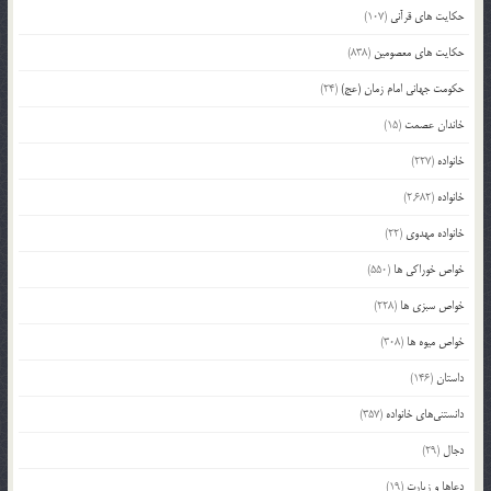
حکایت های قرآنی
(107)
حکایت های معصومین
(838)
حکومت جهانی امام زمان (عج)
(24)
خاندان عصمت
(15)
خانواده
(227)
خانواده
(2,682)
خانواده مهدوی
(22)
خواص خوراکی ها
(550)
خواص سبزی ها
(228)
خواص میوه ها
(308)
داستان
(146)
دانستنی‌های خانواده
(357)
دجال
(29)
دعاها و زیارت
(19)