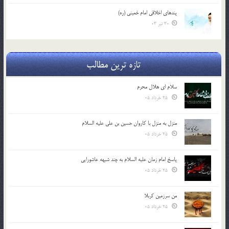
پندهاي اخلاقي امام خميني (ره)
30 تیر 03
تازه ترین مطالب
سلام ای هلال محرم
25 خرداد 05
منزل به منزل با کاروان حسین بن علی علیه السلام
25 خرداد 05
پاسخ امام زمان علیه السلام به چند شبهه عاشورایی
25 خرداد 05
من سرزمین کربلا
25 خرداد 05