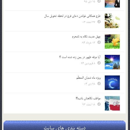
15 دی 95
طرح همگانی خواندن دعای فرج در لحظه تحویل سال
27 اسفند 03
چهل حدیث نگاه به نامحرم
13 خرداد 94
آیا جرقه ظهور در یمن زده شده است ؟!
8 فروردین 94
ویژه ماه شعبان المعظّم
28 دی 04
مواظب نگاهتان باشید!!!
18 اسفند 93
دسته بندی های سایت