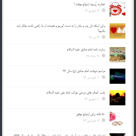
تجارت پُرسود ازدواج موقت !
16 شهریور 04
براي اينكه دل پدر و مادر را به دست آوريم و هميشه از ما راضي باشند چكار بايد
بكنيم؟
23 تیر 95
زیارت نامه امام صادق علیه السلام
28 مرداد 95
مراسم شهادت امام صادق (ع) سال 93
10 فروردین 94
جذب کمک های مردمی موکب امام علی علیه السلام
11 شهریور 96
50 نکته برای ازدواج موفق
16 فروردین 94
اجتماع عظیم صادقیون در آستان مقدس امامزاده سید جلال الدین اشرف سال 1396