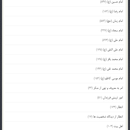
امام حسین (ع)
(847)
امام رضا (ع)
(182)
امام زمان (عج)
(583)
امام سجاد (ع)
(227)
امام علی (ع)
(894)
امام علی النقی (ع)
(165)
امام محمد باقر (ع)
(165)
امام محمد تقی (ع)
(146)
امام موسی کاظم (ع)
(152)
امر به معروف و نهی از منکر
(63)
امور تربیتی فرزندان
(51)
انتظار
(164)
انتظار از دیدگاه شخصیت ها
(17)
اهل بیت
(104)