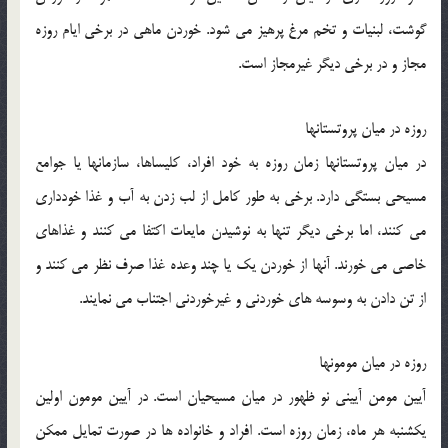
گوشت، لبنيات و تخم مرغ پرهيز مي شود. خوردن ماهي در برخي ايام روزه
مجاز و در برخي ديگر غيرمجاز است.
روزه در ميان پروتستانها
در ميان پروتستانها زمان روزه به خود افراد، كليساها، سازمانها يا جوامع
مسيحي بستگي دارد. برخي به طور كامل از لب زدن به آب و غذا خودداري
مي كنند، اما برخي ديگر تنها به نوشيدن مايعات اكتفا مي كنند و غذاهاي
خاصي مي خورند. آنها از خوردن يك يا چند وعده غذا صرف نظر مي كنند و
از تن دادن به وسوسه هاي خوردني و غيرخوردني اجتناب مي نمايند.
روزه در ميان مومونها
آيين مومن آييني نو ظهور در ميان مسيحيان است. در آيين مومون اولين
يكشنبه هر ماه، زمان روزه است. افراد و خانواده ها در صورت تمايل ممكن