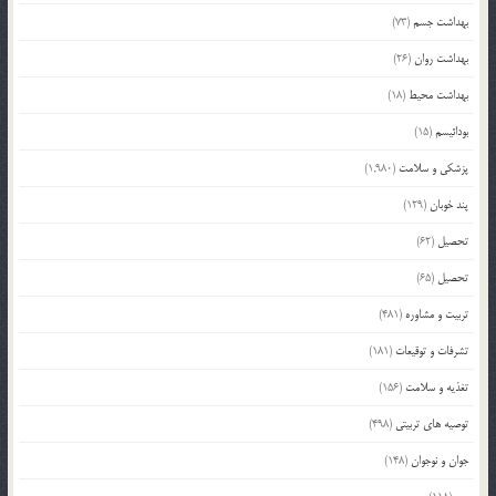
بهداشت جسم
(73)
بهداشت روان
(26)
بهداشت محیط
(18)
بودائیسم
(15)
پزشکی و سلامت
(1,980)
پند خوبان
(129)
تحصیل
(62)
تحصیل
(65)
تربیت و مشاوره
(481)
تشرفات و توقیعات
(181)
تغذیه و سلامت
(156)
توصیه های تربیتی
(498)
جوان و نوجوان
(148)