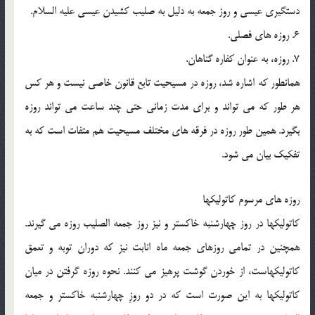
دستگيري عيسي و روز جمعه به دليل به صليب كشيدن عيسي عليه السلام.
6. روزه هاي فصلي.
7. روزه، به عنوان كفاره گناهان.
همانطور كه اشاره شد، روزه در مسيحيت تابع قانون خاصي نيست و هر كس
هر طور كه مي تواند و براي مدت زماني حتي چند ساعت مي تواند روزه
بگيرد. همين طور روزه در فرقه هاي مختلف مسيحيت هم متفات است كه به
تفكيك بيان مي شود.
روزه هاي مرسوم كاتوليكها
كاتوليكها در روز چهارشنبه خاكستر و نيز روز جمعه الصليب روزه مي گيرند.
همچنين در تمامي روزهاي جمعه ماه انابت نيز كه دوران توبه و تعمق
كاتوليكهاست، از خوردن گوشت پرهيز مي كنند. نحوه روزه گرفتن در ميان
كاتوليكها به اين صورت است كه در دو روزِ چهارشنبه خاكستر و جمعه