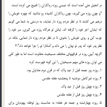
در انجيل متي آمده است كه عيسي روزه رياكاران را تقبيح مي كرده است:
“و چون روزه مي گيريد، چون رياكاران كشيده رو نباشيد كه چهره خويش را
درهم مي كشند تا در نظر مردم روزه دار نمايند، به درستي به شما مي گويم
كه ايشان اجر خود را گرفته اند. ليكن تو هرگاه روزه مي گيري، سر خود را
چرب كن و روي خويش را بشوي تا در نظر مردم روزه دار ننمايي. بلكه در
نظر پدر خود كه پدر تو نهان را مي داند و آشكارا تو را جزا خواهد داد”.3
اگرچه آيين روزه در فرقههاي مختلف مسيحيت متفاوت است اما به طور كلي
مي توان روزه هاي مهم مسيحيان را اين گونه فهرست كرد:
1. روزه روز جمعه قبل از عيد پاك كه در قرن دوم متداول بود.
2. روزه غيركامل دوشنبه تا پنجشنبه هفته مقدس
3. روزه چهل روز قبل از عيد پاك
4. روزه چهل روز قبل از هفته مقدس
5. روزه چهارشنبه و جمعه هر هفته؛ به مناسبت روز توطئه يهوديان براي