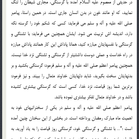
در حديثي از معصوم عليه السلام آمده: با گرسنگي، مجاري شيطان را تنگ
نماييد، كه او مانند خون در بدن انسان جاري است. در همين راستا، پيامبر
صلي الله عليه و آله و سلم مي فرمايد: كسي كه شكم خود را گرسنه نگه
دارد، انديشه اش تربيت مي شود. ايشان همچنين مي فرمايد: با تشنگي و
گرسنگي با نفسهايتان مبارزه كنيد، همانا پاداش اين كار همانند پاداش مبارزه
در راه خداست و عملي دوست داشتنيتر از گرسنگي و تشنگي نزد خدا نيست.
همچنين پيامبر اعظم صلي الله عليه و آله و سلم فرمود: گرسنگي بكشيد و بر
بدنهايتان سخت بگيريد، شايد دلهايتان خداوند متعال را ببيند. و نيز فرمود:
برترين شما روز قيامت، نزد خدا، كسي است كه گرسنگي بيشتري كشيده
باشد و در خداوند متعال تفكر بيشتري نموده باشد.
پيامبر اعظم صلي الله عليه و آله و سلم در يكي از سخنرانيهاي خود به
اهميت ماه مبارك رمضان پرداخته است. در بخشي از اين سخنان چنين آمده
است :”… با تشنگي و گرسنگي خود، گرسنگي روز قيامت را به ياد آوريد. به