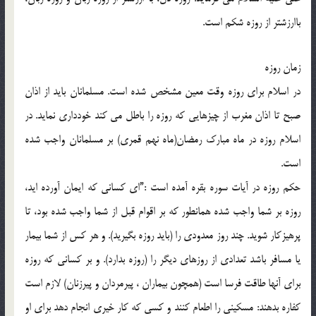
باارزشتر از روزه شكم است.
زمان روزه
در اسلام براي روزه وقت معين مشخص شده است. مسلمانان بايد از اذان
صبح تا اذان مغرب از چيزهايي كه روزه را باطل مي كند خودداري نمايد. در
اسلام روزه در ماه مبارك رمضان(ماه نهم قمري) بر مسلمانان واجب شده
است.
حكم روزه در آيات سوره بقره آمده است :”اي كساني كه ايمان آورده ايد،
روزه بر شما واجب شده همانطور كه بر اقوام قبل از شما واجب شده بود، تا
پرهيزكار شويد. چند روز معدودي را (بايد روزه بگيريد). و هر كس از شما بيمار
يا مسافر باشد تعدادي از روزهاي ديگر را (روزه بدارد). و بر كساني كه روزه
براي آنها طاقت فرسا است (همچون بيماران ، پيرمردان و پيرزنان) لازم است
كفاره بدهند: مسكيني را اطعام كنند و كسي كه كار خيري انجام دهد براي او