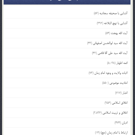
آشنایی با صحیفه سجادیه
(56)
آشنایی با نهج البلاغه
(392)
آیت الله بهجت
(54)
آیت الله سید ابوالحسن اصفهانی
(43)
آیت الله سید علی آقا قاضی
(42)
ائمه اطهار
(5,038)
اثبات ولایت و وجود امام زمان
(73)
احادیث موضوعی
(550)
اخبار
(717)
اخلاق اسلامی
(956)
اخلاق و تربیت اسلامی
(2,836)
ادیان
(474)
ارتباط با امام زمان (عج)
(14)