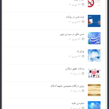
24 شهریور 03
عزت نفس در روايات
24 شهریور 03
حسن خلق در سيره ي نبوي
24 شهریور 03
چراغ راه
24 شهریور 03
مراعات حقوق ديگران
15 مرداد 03
روزي دركلام معصومين عليهم السلام
15 مرداد 03
شجره ي طيبه
15 مرداد 03