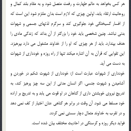
هر كس بخواهد به عالم طهارت و رفعت متصل شود و به مقام بلند كمال و
روحانيت ارتقاء يابد، اولين چيزي كه لازم است بدان ملتزم شود اين است كه
از افسار گسيختگي خود جلوگيري كند و سرگرم لذتهاي جسمي و شهوات
بدني نباشد. چنين شخصي بايد خود را بزرگتر از آن بداند كه زندگي مادي را
هدف بپندارد. بايد از هر چيزي كه او را از خداوند مشغول مي دارد بپرهيزد.
اين تقوايي كه قرآن به آن اشاره ميكند تنها از راه روزه و خودداري از شهوات
به دست مي آيد.
خودداري از شهوات عبارت است از: خودداري از شهوت شكم در خوردن و
آشاميدن و شهوت جنسي. اگر انسان مدتي از اين سه چيز پرهيز كند، به
تدريج نيروي خويشتن داري از گناهان در او قوت مي يابد و به تدريج بر اراده
خود مسلط مي شود. آن وقت در برابر هر گناهي عنان اختيار از كف نمي دهد
و در تقرب به خداوند متعال دچار سستي نمي گردد.
فوايد ديگر روزه و گرسنگي در احاديث مختلف بيان شده است.