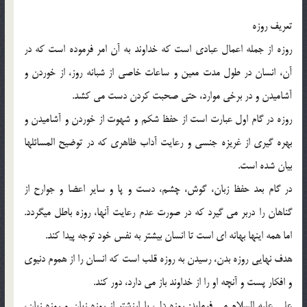
تعريف روزه
روزه از جمله اعمال عبادي است كه خداوند به آن امر فرموده است كه در
آن، انسان در طول مدت معين و ساعات خاصي از شبانه روز، از خوردن و
آشاميدن و در برخي موارد، حتي صحبت كردن دست مي كشد.
روزه در گام اول عبارت است از حفظ شكم و شهوت از خوردن و آشاميدن و
بهره گيري از غريزه جنسي و رعايت آداب ظاهري كه در توضيح المسائلها
بيان شده است.
در گام بعد حفظ زبان، گوش، چشم، دست و پا و ساير اعضا و جوارح از
گناهان را دربر مي گيرد كه در صورت عدم رعايت آنها، روزه باطل ميگردد.
اما همه اينها بهانه اي است تا انسان بيشتر به نفس خود توجه پيدا كند.
هدف نهايي روزه بدن، رسيدن به روزه قلب است كه انسان را از هموم دنيوي
و افكار پست و آنچه او را از خداوند باز مي دارد، دور كند.
علي عليه السلام مي فرمايد: روزه دل، با ارزشتر از روزه زبان و روزه زبان،