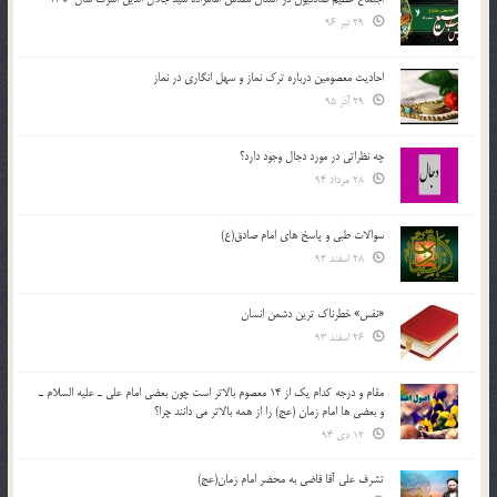
29 تیر 96
احادیث معصومین درباره ترک نماز و سهل انگاری در نماز
29 آذر 95
چه نظراتی در مورد دجال وجود دارد؟
28 مرداد 94
سوالات طبی و پاسخ های امام صادق(ع)
28 اسفند 93
«نفس» خطرناک ترین دشمن انسان
26 اسفند 93
مقام و درجه كدام يك از 14 معصوم بالاتر است چون بعضي امام علي ـ عليه السلام ـ
و بعضي ها امام زمان (عج) را از همه بالاتر مي دانند چرا؟
12 دی 94
تشرف علي آقا قاضي به محضر امام زمان(عج)