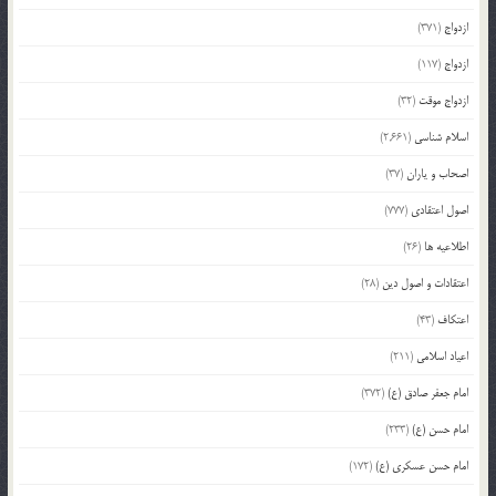
ازدواج
(371)
ازدواج
(117)
ازدواج موقت
(32)
اسلام شناسی
(2,661)
اصحاب و یاران
(37)
اصول اعتقادی
(777)
اطلاعیه ها
(26)
اعتقادات و اصول دین
(28)
اعتکاف
(43)
اعیاد اسلامی
(211)
امام جعفر صادق (ع)
(372)
امام حسن (ع)
(233)
امام حسن عسکری (ع)
(172)