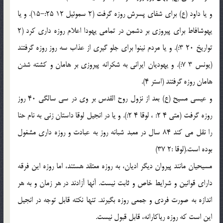
و يا داود (ع) براي شفاي پسرش روزه گرفت (2 سموئيل 12 25:-15). و يا
يهوشافاط براي پيروزي بر دشمن در تمامي يهودا اعلام روزه داري كرد (2
تواريخ 20 3:). و يا مردم نينوا براي جلو گيري از عذاب سه روز روزه گرفتند
(يونس 3 7:). و يهوديان ايراني به شكرانه پيروزي بر هامان و كشته شدن
هامان روزه گرفتند (استر 4).
و عيسي مسيح (ع) بعد از نزول روح القدس بر وي در سي سالگي 40 روز
روزه گرفت (متي 4 2: ، لوقا 4 2:). و يا در انجيل لوقا داستان زني به نام حنا
را نقل مي كند 84 سال در معبد شبانه روز به عبادت و روزه داري مشغول
بوده است.(لوقا :2 37)
مسيحيان مانند پيروان ديگر اديان، به روزه معتقد هستند، اما روزه اين فرقه
داراي قوانين و شرايط خاص و ثابت نيست. آنها آزادند در هر زمان و به هر
اندازه به صورت فردي و جمعي روزه بگيرند. تنها نكته قابل توجه در انجيل
اين است كه روزه رياكارانه، قابل قبول نيست.