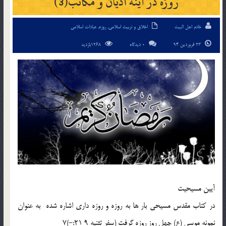
روزه در آينه اديان و مكاتب(3)
خادم اهل البیت
اخلاق و تربیت اسلامی
,
روزه
,
عبادات اسلامی
23 فروردین 94
0 دیدگاه
1268بازدید
آيين مسيحيت
در كتاب مقدس مسيحي بار ها به روزه و روزه داري اشاره شده به عنوان
نمونه موسي (ع) چهل روز روزه گرفت (سفر تثنيه 9 21:-)7