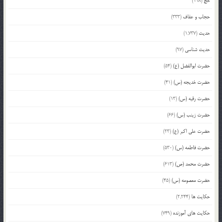
حج
(118)
حجاب و عفاف
(333)
حدیث
(1,737)
حدیث شناسی
(97)
حضرت ابوالفضل (ع)
(54)
حضرت خدیجه (س)
(41)
حضرت رقیه (س)
(13)
حضرت زینب (س)
(66)
حضرت علی اکبر (ع)
(23)
حضرت فاطمه (س)
(530)
حضرت محمد (ص)
(613)
حضرت معصومه (س)
(45)
حکایت ها
(2,244)
حکایت های آموزنده
(749)