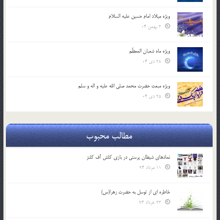
ویژه میلاد امام حسین علیه السلام
2 بهمن 04
ویژه ماه شعبان المعظّم
28 دی 04
ویژه مبعث حضرت محمد صلی الله علیه و اله و سلم
25 دی 04
مطالب محبوب
نمادهای شیطان پرستی در بازی کلش آف کلنز
11 مرداد 94
خاطره ای از توسل به حضرت زهرا(س)
23 خرداد 94