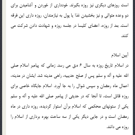
است روزهاي ديگري نيز روزه بگيرند. خودداري از خوردن و آشاميدن براي
دو وعده متوالي و نيز بخشيدن غذا يا پول به نيازمندان، روزه داري اين فرقه
است. بعد از روزه، اعضاي كليسا در جلسه روزه و شهادت دادن شركت مي
كنند.
آيين اسلام
در اسلام تاريخ روزه به سال 6 ه.ق مي رسد. زماني كه پيامبر اسلام صلي
الله عليه و آله و سلم پس از صلح حديبيه، راهي مدينه شد. ايشان در مدينه،
اعمال ماه رمضان و سپس شوال را به جا آورد. اسلام جايگاه خاصي براي
روزه قائل است، تا آنجا كه در حديثي از پيامبر صلي الله عليه و آله و سلم
يكي از ستونهاي محكمي كه اسلام برآن استوار گرديده، روزه داري در ماه
رمضان است و در جايي ديگر يكي از سه ساحت بهره برداري از اسلام را
روزه مي دانند.