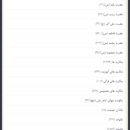
حضرت رقیه (س)
(13)
حضرت زینب (س)
(66)
حضرت علی اکبر (ع)
(23)
حضرت فاطمه (س)
(530)
حضرت محمد (ص)
(613)
حضرت معصومه (س)
(45)
حکایت ها
(2,244)
حکایت های آموزنده
(749)
حکایت های قرآنی
(107)
حکایت های معصومین
(838)
حکومت جهانی امام زمان (عج)
(24)
خاندان عصمت
(15)
خانواده
(227)
خانواده
(2,682)