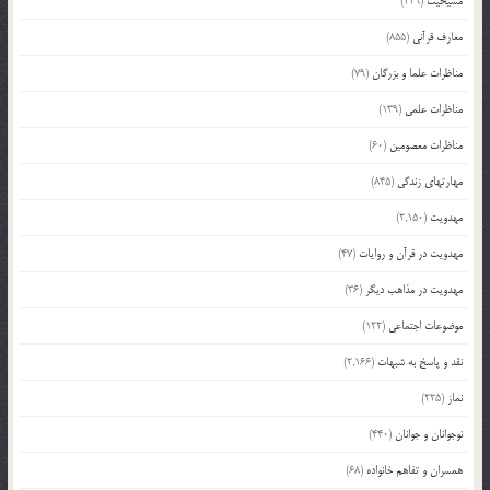
مسیحیت
(229)
معارف قرآنی
(855)
مناظرات علما و بزرگان
(79)
مناظرات علمی
(139)
مناظرات معصومین
(60)
مهارتهای زندگی
(845)
مهدویت
(2,150)
مهدویت در قرآن و روایات
(47)
مهدویت در مذاهب دیگر
(36)
موضوعات اجتماعی
(122)
نقد و پاسخ به شبهات
(2,166)
نماز
(225)
نوجوانان و جوانان
(440)
همسران و تفاهم خانواده
(68)