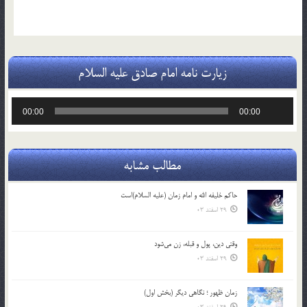
زیارت نامه امام صادق علیه السلام
پخش‌کننده
00:00
00:00
صوت
مطالب مشابه
حاکم خليفه الله و امام زمان (علیه السلام)است
29 اسفند 03
وقتی دین، پول و قبله، زن می‌شود
29 اسفند 03
زمان ظهور ؛ نگاهی دیگر (بخش اول)