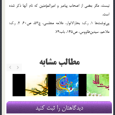
نیست، مگر بعضی از اصحاب پیامبر و امیرالمؤمنین که نام آنها ذکر شده
است.
پی‌نوشت‌ها 1. ر.ک: بحارالانوار، علامه مجلسی، ج53، ص60. 2. ر.ک:
ملاحم، سید‌بن‌طاووس، ص145، باب79.
مطالب مشابه
دیدگاهتان را ثبت کنید