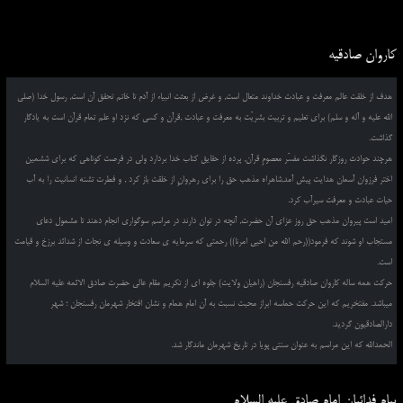
کاروان صادقیه
هدف از خلقت عالم معرفت و عبادت خداوند متعال است, و غرض از بعثت انبیاء از آدم تا خاتم تحقق آن است, رسول خدا (صلی
الله علیه و آله و سلم) برای تعلیم و تربیت بشریّت به معرفت و عبادت ,قرآن و کسی که نزد او علم تمام قرآن است به یادگار
گذاشت.
هرچند حوادث روزگار نگذاشت مفسّر معصومِ قرآن, پرده از حقایق کتاب خدا بردارد ولی در فرصت کوتاهی که برای ششمین
اختر فرزوان آسمان هدایت پیش آمد,شاهراه مذهب حق را برای رهروانِ از خلقت باز کرد , و فطرت تشنه انسانیت را به آب
حیات عبادت و معرفت سیرآب کرد.
امید است پیروان مذهب حق روز عزای آن حضرت, آنچه در توان دارند در مراسم سوگواری انجام دهند تا مشمول دعای
مستجاب او شوند که فرمود((رحم الله من احیی امرنا)) رحمتی که سرمایه ی سعادت و وسیله ی نجات از شدائد برزخ و قیامت
است.
حرکت همه ساله کاروان صادقیه رفسنجان (راهیان ولایت) جلوه ای از تکریم مقام عالی حضرت صادق الائمه علیه السلام
میباشد. مفتخریم که این حرکت حماسه ابراز محبت نسبت به آن امام همام و نشان افتخار شهرمان رفسنجان ؛ شهر
دارالصادقیون گردید.
الحمدالله که این مراسم به عنوان سنتی پویا در تاریخ شهرمان ماندگار شد.
پیام فدائیان امام صادق علیه السلام