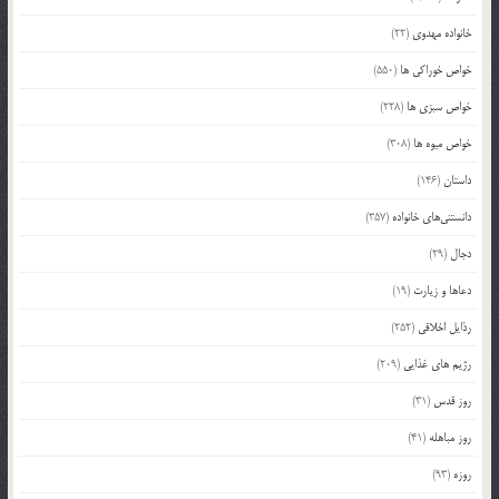
خانواده مهدوی
(22)
خواص خوراکی ها
(550)
خواص سبزی ها
(228)
خواص میوه ها
(308)
داستان
(146)
دانستنی‌های خانواده
(357)
دجال
(29)
دعاها و زیارت
(19)
رذایل اخلاقی
(252)
رژیم های غذایی
(209)
روز قدس
(31)
روز مباهله
(41)
روزه
(93)