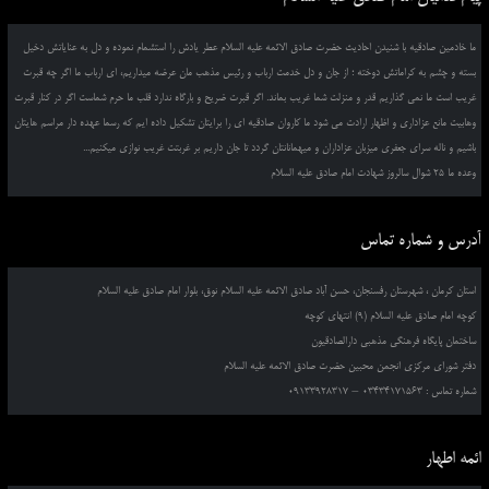
ما خادمین صادقیه با شنیدن احادیث حضرت صادق الائمه علیه السلام عطر یادش را استشمام نموده و دل به عنایاتش دخیل
بسته و چشم به کراماتش دوخته ؛ از جان و دل خدمت ارباب و رئیس مذهب مان عرضه میداریم، ای ارباب ما اگر چه قبرت
غریب است ما نمی گذاریم قدر و منزلت شما غریب بماند. اگر قبرت ضریح و بارگاه ندارد قلب ما حرم شماست اگر در کنار قبرت
وهابیت مانع عزاداری و اظهار ارادت می شود ما کاروان صادقیه ای را برایتان تشکیل داده ایم که رسما عهده دار مراسم هایتان
باشیم و ناله سرای جعفری میزبان عزاداران و میهمانانتان گردد تا جان داریم بر غربتت غریب نوازی میکنیم...
وعده ما 25 شوال سالروز شهادت امام صادق علیه السلام
آدرس و شماره تماس
استان کرمان ، شهرستان رفسنجان، حسن آباد صادق الائمه علیه السلام نوق، بلوار امام صادق علیه السلام
کوچه امام صادق علیه السلام (9) انتهای کوچه
ساختمان پایگاه فرهنگی مذهبی دارالصادقیون
دفتر شورای مرکزی انجمن محبین حضرت صادق الائمه علیه السلام
شماره تماس : 03434171563 – 09133928317
ائمه اطهار