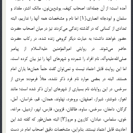
آمده است؛ از آن جمله‌اند: اصحاب کهف، یوشع‌بن‌نون، مالک اشتر، مقداد و
سلمان و ابودجانه انصاری،[۱] اما نام و مشخصات همه آنها را نداریم، البته
تعدادی از کسانی که در گذشته زندگی می‌کردند نیز در میان اصحاب حضرت
حضور خواهند داشت؛ به عبارت دیگر گروهی زنده شده، در رکاب حضرت
حاضر می‌شوند. در روایتی امیرالمؤمنین علیه‌السلام از پیامبر
صلی‌الله‌علیه‌و‌آله، نام افراد را شمرده و شهرهای آنها را نیز بیان کرده است،
اما این روایت قابل اعتماد نیست و نمی‌توان گفت حتماً همان‌ها یاران امام
هستند. البته در بعضی موارد نام فرد ذکر نشده، مثلاً فرموده: مردی از
سرخس. در این روایات نام بسیاری از شهرهای ایران ذکر شده است؛ مانند
اهواز، شوشتر، شیراز، اصفهان، بروجرد، نهاوند، همدان، قم، خراسان، آمل،
گرگان، دامغان، سرخس، ساوه، طالقان، قزوین، فارس، ابهر، اردبیل، مراغه،
خوی، سلماس، عبادان، کازرون و مرو.[۲] البته همان‌طور که گفته شد این
احادیث قابل اعتماد نیستند. بنابراین، مشخصات دقیق اصحاب امام در دست