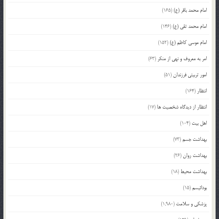
امام محمد باقر (ع)
(165)
امام محمد تقی (ع)
(146)
امام موسی کاظم (ع)
(152)
امر به معروف و نهی از منکر
(63)
امور تربیتی فرزندان
(51)
انتظار
(164)
انتظار از دیدگاه شخصیت ها
(17)
اهل بیت
(104)
بهداشت جسم
(73)
بهداشت روان
(26)
بهداشت محیط
(18)
بودائیسم
(15)
پزشکی و سلامت
(1,980)