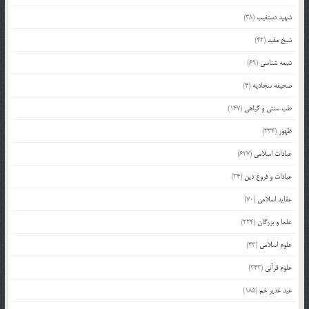
شهید دستغیب
(38)
شیخ مفید
(42)
شیعه شناسی
(69)
صحیفه سجادیه
(4)
طب سنتی و گیاهی
(147)
ظهور
(334)
عبادات اسلامی
(627)
عبادات و فروع دین
(34)
عقاید اسلامی
(70)
علما و بزرگان
(224)
علوم اسلامی
(43)
علوم قرآنی
(343)
عید غدیر خم
(185)