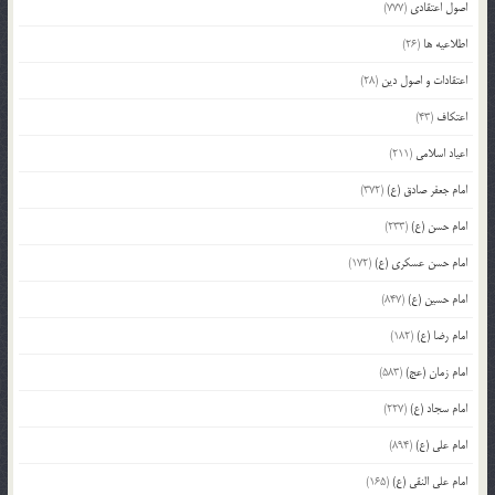
اصول اعتقادی
(777)
اطلاعیه ها
(26)
اعتقادات و اصول دین
(28)
اعتکاف
(43)
اعیاد اسلامی
(211)
امام جعفر صادق (ع)
(372)
امام حسن (ع)
(233)
امام حسن عسکری (ع)
(172)
امام حسین (ع)
(847)
امام رضا (ع)
(182)
امام زمان (عج)
(583)
امام سجاد (ع)
(227)
امام علی (ع)
(894)
امام علی النقی (ع)
(165)