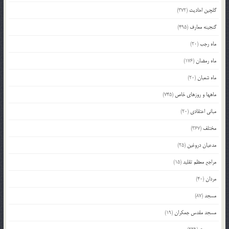
گلچین احادیث
(372)
گنجینه معارف
(495)
ماه رجب
(20)
ماه رمضان
(176)
ماه شعبان
(20)
ماهها و روزهای خاص
(745)
مبانی اعتقادی
(20)
مختلف
(367)
مدعیان دروغین
(25)
مراجع معظم تقلید
(15)
مردان
(40)
مسجد
(87)
مسجد مقدس جمکران
(19)