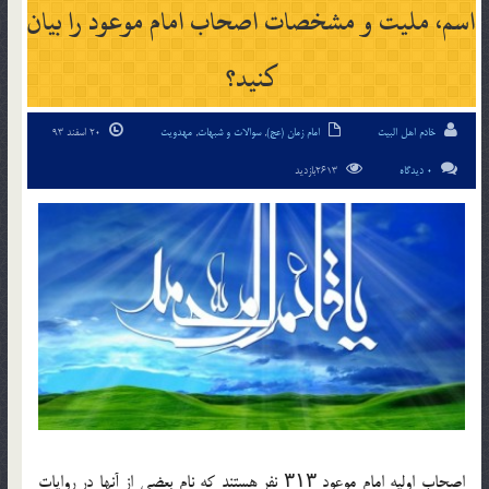
اسم، ملیت و مشخصات اصحاب امام موعود را بیان
کنید؟
خادم اهل البیت
امام زمان (عج)
,
سوالات و شبهات
,
مهدویت
20 اسفند 93
0 دیدگاه
2613بازدید
اصحاب اولیه امام موعود ۳۱۳ نفر هستند که نام بعضی از آنها در روایات