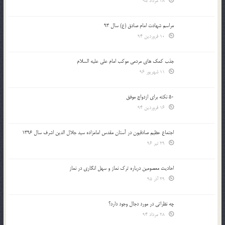
28 مرداد 95
مراسم شهادت امام صادق (ع) سال 93
10 فروردین 94
جذب کمک های مردمی موکب امام علی علیه السلام
11 شهریور 96
50 نکته برای ازدواج موفق
16 فروردین 94
اجتماع عظیم صادقیون در آستان مقدس امامزاده سید جلال الدین اشرف سال 1396
29 تیر 96
احادیث معصومین درباره ترک نماز و سهل انگاری در نماز
29 آذر 95
چه نظراتی در مورد دجال وجود دارد؟
28 مرداد 94