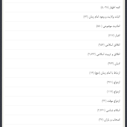
ائمه اطهار
(5,038)
اثبات ولایت و وجود امام زمان
(73)
احادیث موضوعی
(550)
اخبار
(717)
اخلاق اسلامی
(956)
اخلاق و تربیت اسلامی
(2,836)
ادیان
(474)
ارتباط با امام زمان (عج)
(14)
ازدواج
(371)
ازدواج
(117)
ازدواج موقت
(32)
اسلام شناسی
(2,661)
اصحاب و یاران
(37)