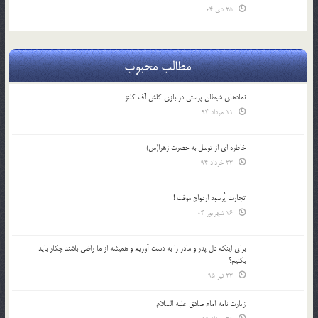
25 دی 04
مطالب محبوب
نمادهای شیطان پرستی در بازی کلش آف کلنز
11 مرداد 94
خاطره ای از توسل به حضرت زهرا(س)
23 خرداد 94
تجارت پُرسود ازدواج موقت !
16 شهریور 04
براي اينكه دل پدر و مادر را به دست آوريم و هميشه از ما راضي باشند چكار بايد
بكنيم؟
23 تیر 95
زیارت نامه امام صادق علیه السلام