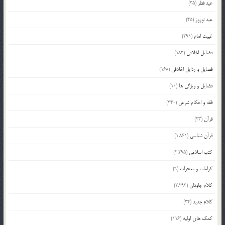
عید فطر
(35)
عید نوروز
(45)
غیبت امام
(291)
فضایل اخلاقی
(183)
فضایل و رذایل اخلاقی
(168)
فضایل و ویژگی ها
(10)
فقه و احکام شرعی
(340)
قرآن
(23)
قرآن شناسی
(1,861)
کتب اسلامی
(2,295)
کرامات و معجزات
(9)
کلام جاودان
(2,293)
کلام جدید
(34)
کمک های اولیه
(116)