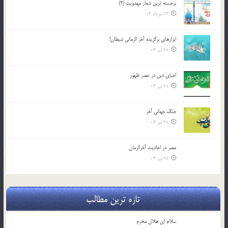
برجسته ترين شعار مهدويت (2)
13 مرداد 03
ابزارهاي برگزيده آخر الزماني شيطان!
28 تیر 03
احياي دين در عصر ظهور
28 تیر 03
جنگ جهاني آخر
28 تیر 03
مصر در احادیث آخرالزمان
28 تیر 03
تازه ترین مطالب
سلام ای هلال محرم