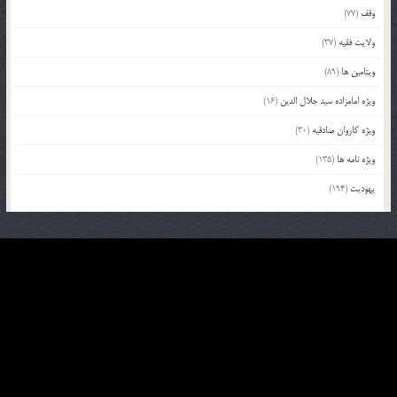
وقف
(77)
ولایت فقیه
(37)
ویتامین ها
(89)
ویژه امامزاده سید جلال الدین
(16)
ویژه کاروان صادقیه
(30)
ویژه نامه ها
(135)
یهودیت
(194)