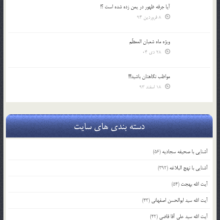
آیا جرقه ظهور در یمن زده شده است ؟!
8 فروردین 94
ویژه ماه شعبان المعظّم
28 دی 04
مواظب نگاهتان باشید!!!
18 اسفند 93
دسته بندی های سایت
آشنایی با صحیفه سجادیه
(56)
آشنایی با نهج البلاغه
(392)
آیت الله بهجت
(54)
آیت الله سید ابوالحسن اصفهانی
(43)
آیت الله سید علی آقا قاضی
(42)