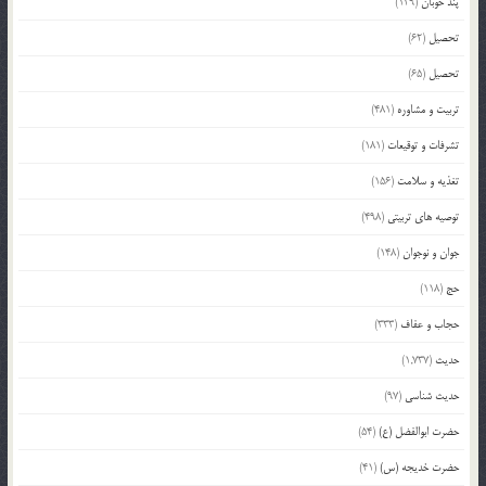
پند خوبان
(129)
تحصیل
(62)
تحصیل
(65)
تربیت و مشاوره
(481)
تشرفات و توقیعات
(181)
تغذیه و سلامت
(156)
توصیه های تربیتی
(498)
جوان و نوجوان
(148)
حج
(118)
حجاب و عفاف
(333)
حدیث
(1,737)
حدیث شناسی
(97)
حضرت ابوالفضل (ع)
(54)
حضرت خدیجه (س)
(41)