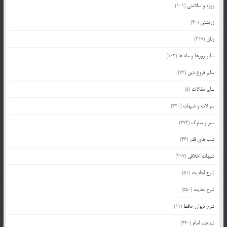
روزه و سلامتی
(101)
زرتشتی
(40)
زنان
(317)
سایر روزها و ماه ها
(103)
سایر فروع دین
(72)
سایر مقالات
(5)
سوالات و شبهات
(420)
سیر و سلوک
(274)
شب های قدر
(46)
شبهات اخلاقی
(217)
شرح احادیث
(51)
شرح حدیث
(550)
شرح دیوان حافظ
(11)
شناخت امام
(440)