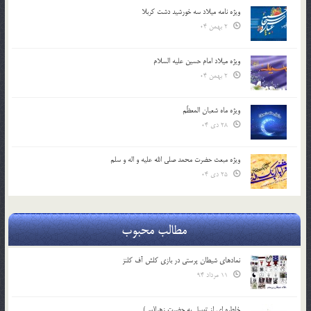
ویژه نامه میلاد سه خورشید دشت کربلا
2 بهمن 04
ویژه میلاد امام حسین علیه السلام
2 بهمن 04
ویژه ماه شعبان المعظّم
28 دی 04
ویژه مبعث حضرت محمد صلی الله علیه و اله و سلم
25 دی 04
مطالب محبوب
نمادهای شیطان پرستی در بازی کلش آف کلنز
11 مرداد 94
خاطره ای از توسل به حضرت زهرا(س)