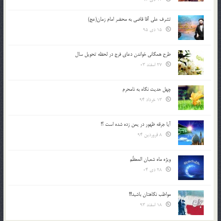
تشرف علي آقا قاضي به محضر امام زمان(عج)
15 دی 95
طرح همگانی خواندن دعای فرج در لحظه تحویل سال
27 اسفند 03
چهل حدیث نگاه به نامحرم
13 خرداد 94
آیا جرقه ظهور در یمن زده شده است ؟!
8 فروردین 94
ویژه ماه شعبان المعظّم
28 دی 04
مواظب نگاهتان باشید!!!
18 اسفند 93