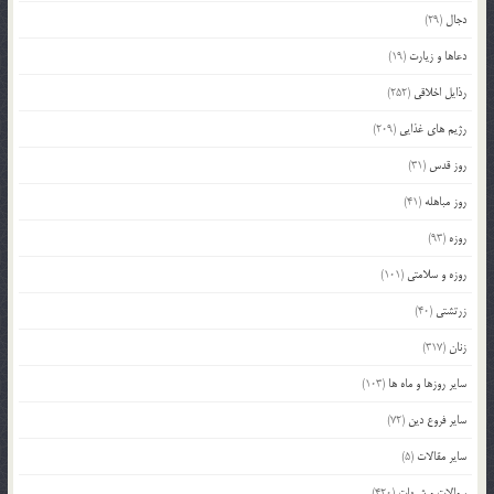
دجال
(29)
دعاها و زیارت
(19)
رذایل اخلاقی
(252)
رژیم های غذایی
(209)
روز قدس
(31)
روز مباهله
(41)
روزه
(93)
روزه و سلامتی
(101)
زرتشتی
(40)
زنان
(317)
سایر روزها و ماه ها
(103)
سایر فروع دین
(72)
سایر مقالات
(5)
سوالات و شبهات
(420)