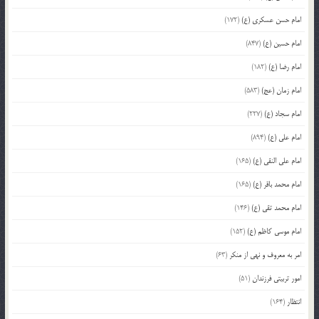
امام حسن عسکری (ع)
(172)
امام حسین (ع)
(847)
امام رضا (ع)
(182)
امام زمان (عج)
(583)
امام سجاد (ع)
(227)
امام علی (ع)
(894)
امام علی النقی (ع)
(165)
امام محمد باقر (ع)
(165)
امام محمد تقی (ع)
(146)
امام موسی کاظم (ع)
(152)
امر به معروف و نهی از منکر
(63)
امور تربیتی فرزندان
(51)
انتظار
(164)