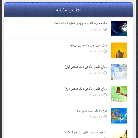
مطالب مشابه
حاکم خليفه الله و امام زمان (علیه السلام)است
29 اسفند 03
وقتی دین، پول و قبله، زن می‌شود
29 اسفند 03
زمان ظهور ؛ نگاهی دیگر (بخش اول)
29 اسفند 03
زمان ظهور ؛ نگاهی دیگر (بخش دوم)
29 اسفند 03
فرج نزدیک است یعنی چه؟
29 اسفند 03
مشخصات عصر ظهور در نهج البلاغه