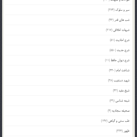
سیر و سلوک
(274)
شب های قدر
(46)
شبهات اخلاقی
(217)
شرح احادیث
(51)
شرح حدیث
(550)
شرح دیوان حافظ
(11)
شناخت امام
(440)
شهید دستغیب
(38)
شیخ مفید
(42)
شیعه شناسی
(69)
صحیفه سجادیه
(4)
طب سنتی و گیاهی
(147)
ظهور
(334)