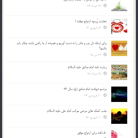
23 خرداد 94
تجارت پُرسود ازدواج موقت !
16 شهریور 04
براي اينكه دل پدر و مادر را به دست آوريم و هميشه از ما راضي باشند چكار بايد
بكنيم؟
23 تیر 95
زیارت نامه امام صادق علیه السلام
28 مرداد 95
مراسم شهادت امام صادق (ع) سال 93
10 فروردین 94
جذب کمک های مردمی موکب امام علی علیه السلام
11 شهریور 96
50 نکته برای ازدواج موفق