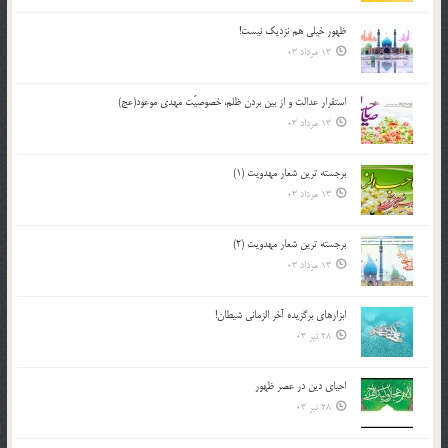
ظهور خیلی هم نزدیک نیست!
13 مرداد 03
استقرار عدالت و از بين بردن ظلم، خصوصيّت مهدي موعود(عج)
13 مرداد 03
برجسته ترين شعار مهدويت (1)
13 مرداد 03
برجسته ترين شعار مهدويت (2)
13 مرداد 03
ابزارهاي برگزيده آخر الزماني شيطان!
28 تیر 03
احياي دين در عصر ظهور
28 تیر 03