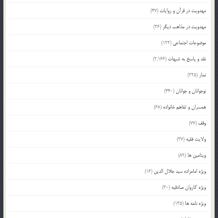
مهدویت در قرآن و روایات
(47)
مهدویت در مذاهب دیگر
(36)
موضوعات اجتماعی
(122)
نقد و پاسخ به شبهات
(2,166)
نماز
(225)
نوجوانان و جوانان
(440)
همسران و تفاهم خانواده
(68)
وقف
(77)
ولایت فقیه
(37)
ویتامین ها
(89)
ویژه امامزاده سید جلال الدین
(16)
ویژه کاروان صادقیه
(30)
ویژه نامه ها
(135)