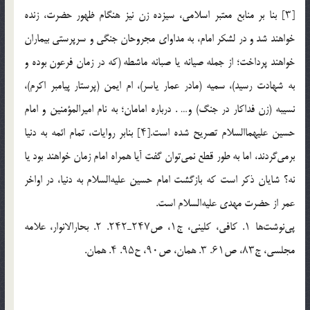
[۳] بنا بر منابع معتبر اسلامی، سیزده زن نیز هنگام ظهور حضرت، زنده
خواهند شد و در لشکر امام، به مداوای مجروحان جنگی و سرپرستی بیماران
خواهند پرداخت؛ از جمله صیانه یا صبانه ماشطه (که در زمان فرعون بوده و
به شهادت رسید)، سمیه (مادر عمار یاسر)، ام ایمن (پرستار پیامبر اکرم)،
نسیبه (زن فداکار در جنگ) و… . درباره امامان؛ به نام امیرالمؤمنین و امام
حسین علیهما‌السلام تصریح شده است.[۴] بنابر روایات، تمام ائمه به دنیا
برمی‌گردند، اما به طور قطع نمی‌توان گفت آیا همراه امام زمان خواهند بود یا
نه؟ شایان ذکر است که بازگشت امام حسین علیه‌السلام به دنیا، در اواخر
عمر از حضرت مهدی علیه‌السلام است.
پی‌نوشت‌ها ۱. کافی، کلینی، ج۱، ص۲۴۷ـ۲۴۲. ۲. بحارالانوار، علامه
مجلسی، ج۸۳، ص۶۱. ۳. همان، ص۹۰، ح۹۵. ۴. همان.