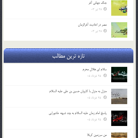
جنگ جهاني آخر
28 تیر 03
مصر در احادیث آخرالزمان
28 تیر 03
تازه ترین مطالب
سلام ای هلال محرم
25 خرداد 05
منزل به منزل با کاروان حسین بن علی علیه السلام
25 خرداد 05
پاسخ امام زمان علیه السلام به چند شبهه عاشورایی
25 خرداد 05
من سرزمین کربلا