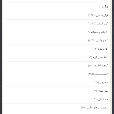
قرآن
(23)
قرآن شناسی
(1,861)
کتب اسلامی
(2,295)
کرامات و معجزات
(9)
کلام جاودان
(2,293)
کلام جدید
(34)
کمک های اولیه
(116)
گلچین احادیث
(372)
گنجینه معارف
(495)
ماه رجب
(20)
ماه رمضان
(176)
ماه شعبان
(20)
ماهها و روزهای خاص
(745)