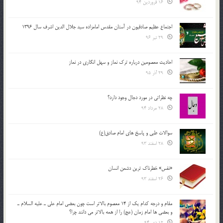
16 فروردین 94
اجتماع عظیم صادقیون در آستان مقدس امامزاده سید جلال الدین اشرف سال 1396
29 تیر 96
احادیث معصومین درباره ترک نماز و سهل انگاری در نماز
29 آذر 95
چه نظراتی در مورد دجال وجود دارد؟
28 مرداد 94
سوالات طبی و پاسخ های امام صادق(ع)
28 اسفند 93
«نفس» خطرناک ترین دشمن انسان
26 اسفند 93
مقام و درجه كدام يك از 14 معصوم بالاتر است چون بعضي امام علي ـ عليه السلام ـ
و بعضي ها امام زمان (عج) را از همه بالاتر مي دانند چرا؟
12 دی 94