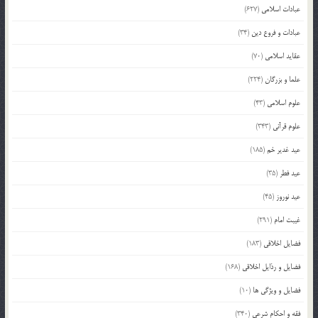
عبادات اسلامی
(627)
عبادات و فروع دین
(34)
عقاید اسلامی
(70)
علما و بزرگان
(224)
علوم اسلامی
(43)
علوم قرآنی
(343)
عید غدیر خم
(185)
عید فطر
(35)
عید نوروز
(45)
غیبت امام
(291)
فضایل اخلاقی
(183)
فضایل و رذایل اخلاقی
(168)
فضایل و ویژگی ها
(10)
فقه و احکام شرعی
(340)