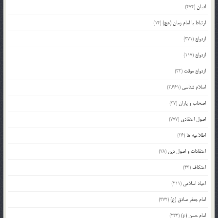
ادیان
(474)
ارتباط با امام زمان (عج)
(14)
ازدواج
(371)
ازدواج
(117)
ازدواج موقت
(32)
اسلام شناسی
(2,661)
اصحاب و یاران
(37)
اصول اعتقادی
(777)
اطلاعیه ها
(26)
اعتقادات و اصول دین
(28)
اعتکاف
(43)
اعیاد اسلامی
(211)
امام جعفر صادق (ع)
(372)
امام حسن (ع)
(233)