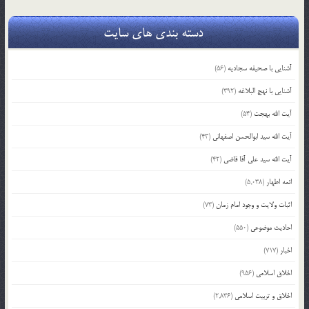
دسته بندی های سایت
آشنایی با صحیفه سجادیه
(56)
آشنایی با نهج البلاغه
(392)
آیت الله بهجت
(54)
آیت الله سید ابوالحسن اصفهانی
(43)
آیت الله سید علی آقا قاضی
(42)
ائمه اطهار
(5,038)
اثبات ولایت و وجود امام زمان
(73)
احادیث موضوعی
(550)
اخبار
(717)
اخلاق اسلامی
(956)
اخلاق و تربیت اسلامی
(2,836)