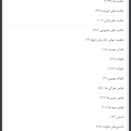
حکایت ها
(2,244)
حکایت های آموزنده
(749)
حکایت های قرآنی
(107)
حکایت های معصومین
(838)
حکومت جهانی امام زمان (عج)
(24)
خاندان عصمت
(15)
خانواده
(227)
خانواده
(2,682)
خانواده مهدوی
(22)
خواص خوراکی ها
(550)
خواص سبزی ها
(228)
خواص میوه ها
(308)
داستان
(146)
دانستنی‌های خانواده
(357)