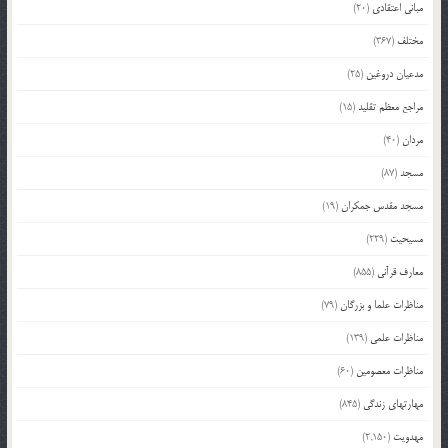
مبانی اعتقادی
(20)
مختلف
(367)
مدعیان دروغین
(25)
مراجع معظم تقلید
(15)
مردان
(40)
مسجد
(87)
مسجد مقدس جمکران
(19)
مسیحیت
(229)
معارف قرآنی
(855)
مناظرات علما و بزرگان
(79)
مناظرات علمی
(139)
مناظرات معصومین
(60)
مهارتهای زندگی
(845)
مهدویت
(2,150)