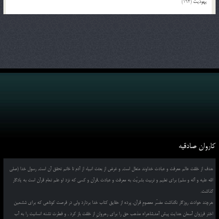
یهودیت
(194)
کاروان صادقیه
هدف از خلقت عالم معرفت و عبادت خداوند متعال است, و غرض از بعثت انبیاء از آدم تا خاتم تحقق آن است, رسول خدا (صلی
الله علیه و آله و سلم) برای تعلیم و تربیت بشریّت به معرفت و عبادت ,قرآن و کسی که نزد او علم تمام قرآن است به یادگار
گذاشت.
هرچند حوادث روزگار نگذاشت مفسّر معصومِ قرآن, پرده از حقایق کتاب خدا بردارد ولی در فرصت کوتاهی که برای ششمین
اختر فرزوان آسمان هدایت پیش آمد,شاهراه مذهب حق را برای رهروانِ از خلقت باز کرد , و فطرت تشنه انسانیت را به آب