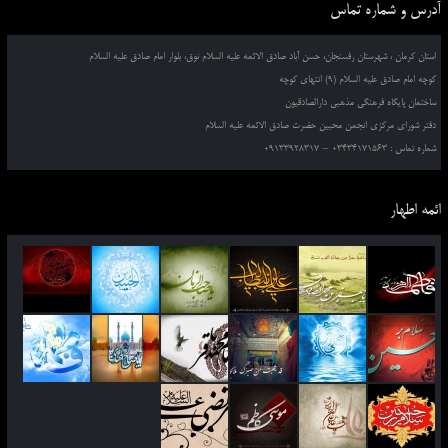
آدرس و شماره تماس
استان کرمان ، شهرستان رفسنجان، حسن آباد صادق الائمه علیه السلام نوق، بلوار امام صادق علیه السلام
کوچه امام صادق علیه السلام (9) انتهای کوچه
ساختمان پایگاه فرهنگی مذهبی دارالصادقیون
دفتر شورای مرکزی انجمن محبین حضرت صادق الائمه علیه السلام
شماره تماس : 03434171563 – 09133928317
ائمه اطهار