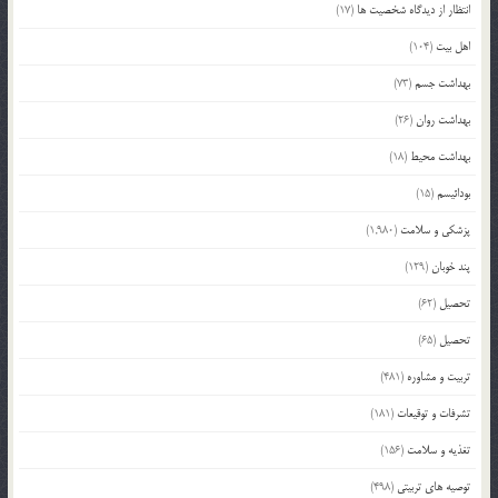
انتظار از دیدگاه شخصیت ها
(17)
اهل بیت
(104)
بهداشت جسم
(73)
بهداشت روان
(26)
بهداشت محیط
(18)
بودائیسم
(15)
پزشکی و سلامت
(1,980)
پند خوبان
(129)
تحصیل
(62)
تحصیل
(65)
تربیت و مشاوره
(481)
تشرفات و توقیعات
(181)
تغذیه و سلامت
(156)
توصیه های تربیتی
(498)