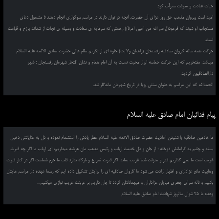
حیات عبادت و معرفت سیرآب کرد.
امید است پیروان مذهب حق روز عزای آن حضرت, آنچه در توان دارند در مراسم سوگواری انجام دهند تا مشمول دعای
مستجاب او شوند که فرمود((رحم الله من احیی امرنا)) رحمتی که سرمایه ی سعادت و وسیله ی نجات از شدائد برزخ و قیامت
است.
حرکت همه ساله کاروان صادقیه رفسنجان (راهیان ولایت) جلوه ای از تکریم مقام عالی حضرت صادق الائمه علیه السلام
میباشد. مفتخریم که این حرکت حماسه ابراز محبت نسبت به آن امام همام و نشان افتخار شهرمان رفسنجان ؛ شهر
دارالصادقیون گردید.
الحمدالله که این مراسم به عنوان سنتی پویا در تاریخ شهرمان ماندگار شد.
پیام فدائیان امام صادق علیه السلام
ما خادمین صادقیه با شنیدن احادیث حضرت صادق الائمه علیه السلام عطر یادش را استشمام نموده و دل به عنایاتش دخیل
بسته و چشم به کراماتش دوخته ؛ از جان و دل خدمت ارباب و رئیس مذهب مان عرضه میداریم، ای ارباب ما اگر چه قبرت
غریب است ما نمی گذاریم قدر و منزلت شما غریب بماند. اگر قبرت ضریح و بارگاه ندارد قلب ما حرم شماست اگر در کنار قبرت
وهابیت مانع عزاداری و اظهار ارادت می شود ما کاروان صادقیه ای را برایتان تشکیل داده ایم که رسما عهده دار مراسم هایتان
باشیم و ناله سرای جعفری میزبان عزاداران و میهمانانتان گردد تا جان داریم بر غربتت غریب نوازی میکنیم...
وعده ما 25 شوال سالروز شهادت امام صادق علیه السلام