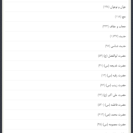
جوان و نوجوان
(148)
حج
(118)
حجاب و عفاف
(333)
حدیث
(1,737)
حدیث شناسی
(97)
حضرت ابوالفضل (ع)
(54)
حضرت خدیجه (س)
(41)
حضرت رقیه (س)
(13)
حضرت زینب (س)
(66)
حضرت علی اکبر (ع)
(23)
حضرت فاطمه (س)
(530)
حضرت محمد (ص)
(613)
حضرت معصومه (س)
(45)