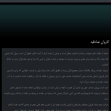
کاروان صادقیه
هدف از خلقت عالم معرفت و عبادت خداوند متعال است, و غرض از بعثت انبیاء از آدم تا خاتم تحقق آن است, رسول خدا (صلی
الله علیه و آله و سلم) برای تعلیم و تربیت بشریّت به معرفت و عبادت ,قرآن و کسی که نزد او علم تمام قرآن است به یادگار
گذاشت.
هرچند حوادث روزگار نگذاشت مفسّر معصومِ قرآن, پرده از حقایق کتاب خدا بردارد ولی در فرصت کوتاهی که برای ششمین
اختر فرزوان آسمان هدایت پیش آمد,شاهراه مذهب حق را برای رهروانِ از خلقت باز کرد , و فطرت تشنه انسانیت را به آب
حیات عبادت و معرفت سیرآب کرد.
امید است پیروان مذهب حق روز عزای آن حضرت, آنچه در توان دارند در مراسم سوگواری انجام دهند تا مشمول دعای
مستجاب او شوند که فرمود((رحم الله من احیی امرنا)) رحمتی که سرمایه ی سعادت و وسیله ی نجات از شدائد برزخ و قیامت
است.
حرکت همه ساله کاروان صادقیه رفسنجان (راهیان ولایت) جلوه ای از تکریم مقام عالی حضرت صادق الائمه علیه السلام
میباشد. مفتخریم که این حرکت حماسه ابراز محبت نسبت به آن امام همام و نشان افتخار شهرمان رفسنجان ؛ شهر