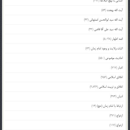
آشنایی با نهج البلاغه
(392)
آیت الله بهجت
(54)
آیت الله سید ابوالحسن اصفهانی
(43)
آیت الله سید علی آقا قاضی
(42)
ائمه اطهار
(5,038)
اثبات ولایت و وجود امام زمان
(73)
احادیث موضوعی
(550)
اخبار
(717)
اخلاق اسلامی
(956)
اخلاق و تربیت اسلامی
(2,836)
ادیان
(474)
ارتباط با امام زمان (عج)
(14)
ازدواج
(371)
ازدواج
(117)