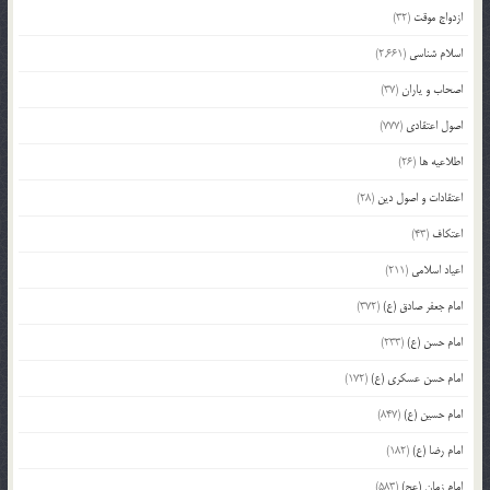
ازدواج موقت
(32)
اسلام شناسی
(2,661)
اصحاب و یاران
(37)
اصول اعتقادی
(777)
اطلاعیه ها
(26)
اعتقادات و اصول دین
(28)
اعتکاف
(43)
اعیاد اسلامی
(211)
امام جعفر صادق (ع)
(372)
امام حسن (ع)
(233)
امام حسن عسکری (ع)
(172)
امام حسین (ع)
(847)
امام رضا (ع)
(182)
امام زمان (عج)
(583)