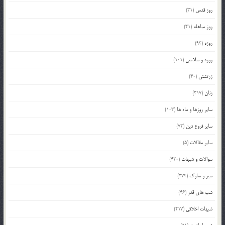
روز قدس
(31)
روز مباهله
(41)
روزه
(93)
روزه و سلامتی
(101)
زرتشتی
(40)
زنان
(317)
سایر روزها و ماه ها
(103)
سایر فروع دین
(72)
سایر مقالات
(5)
سوالات و شبهات
(420)
سیر و سلوک
(274)
شب های قدر
(46)
شبهات اخلاقی
(217)