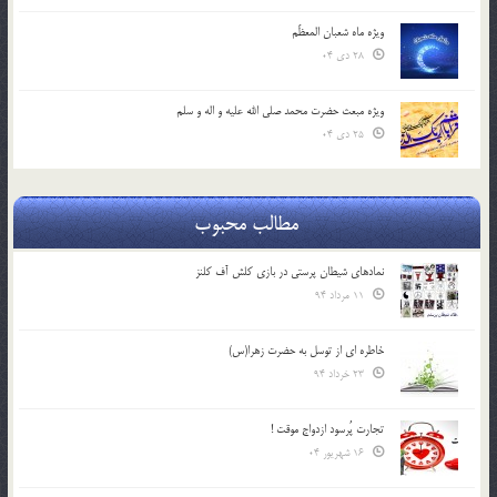
ویژه ماه شعبان المعظّم
28 دی 04
ویژه مبعث حضرت محمد صلی الله علیه و اله و سلم
25 دی 04
مطالب محبوب
نمادهای شیطان پرستی در بازی کلش آف کلنز
11 مرداد 94
خاطره ای از توسل به حضرت زهرا(س)
23 خرداد 94
تجارت پُرسود ازدواج موقت !
16 شهریور 04