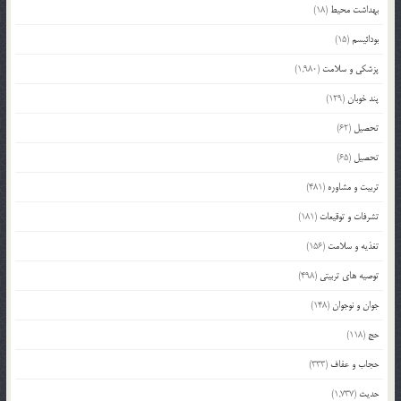
بهداشت محیط
(18)
بودائیسم
(15)
پزشکی و سلامت
(1,980)
پند خوبان
(129)
تحصیل
(62)
تحصیل
(65)
تربیت و مشاوره
(481)
تشرفات و توقیعات
(181)
تغذیه و سلامت
(156)
توصیه های تربیتی
(498)
جوان و نوجوان
(148)
حج
(118)
حجاب و عفاف
(333)
حدیث
(1,737)