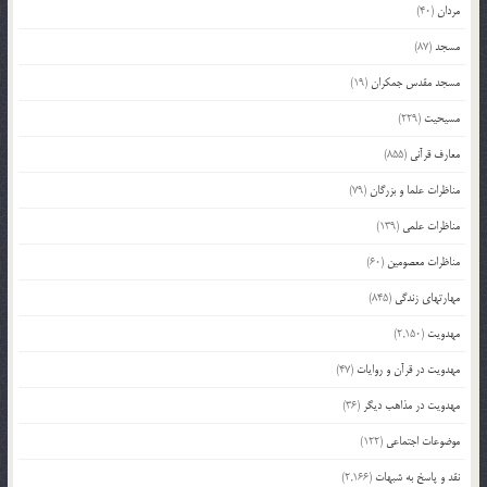
مردان
(40)
مسجد
(87)
مسجد مقدس جمکران
(19)
مسیحیت
(229)
معارف قرآنی
(855)
مناظرات علما و بزرگان
(79)
مناظرات علمی
(139)
مناظرات معصومین
(60)
مهارتهای زندگی
(845)
مهدویت
(2,150)
مهدویت در قرآن و روایات
(47)
مهدویت در مذاهب دیگر
(36)
موضوعات اجتماعی
(122)
نقد و پاسخ به شبهات
(2,166)