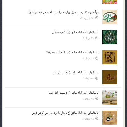
درآمدی بر تقسیم و تحلیل روایات سیاسی – اجتماعی امام جواد (ع)
16 شهریور 03
داستانهای ائمه: امام صادق (ع): توحید مفضل
21 مرداد 03
داستانهای ائمه: امام صادق (ع): کدامیک عابدترند؟
21 مرداد 03
داستانهای ائمه: امام صادق (ع): نصرانی تشنه
21 مرداد 03
داستانهای ائمه: امام صادق (ع): دوستی اهل بیت
21 مرداد 03
داستانهای ائمه: امام صادق (ع): مدارا با مردم در پس گرفتن قرض
21 مرداد 03