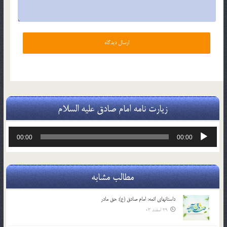
زیارت نامه امام صادق علیه السلام
پخش‌کننده
00:00
00:00
صوت
مطالب مشابه
داستانهای ائمه: امام صادق (ع): حق مادر
29 اسفند 03