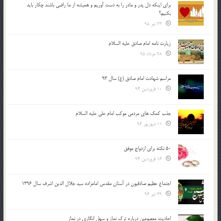
براي اينكه دل پدر و مادر را به دست آوريم و هميشه از ما راضي باشند چكار بايد
بكنيم؟
23 تیر 95
زیارت نامه امام صادق علیه السلام
28 مرداد 95
مراسم شهادت امام صادق (ع) سال 93
10 فروردین 94
جذب کمک های مردمی موکب امام علی علیه السلام
11 شهریور 96
50 نکته برای ازدواج موفق
16 فروردین 94
اجتماع عظیم صادقیون در آستان مقدس امامزاده سید جلال الدین اشرف سال 1396
29 تیر 96
احادیث معصومین درباره ترک نماز و سهل انگاری در نماز