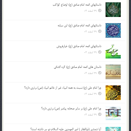
داستانهای ائمه: امام صادق (ع): اوضاع کواکب
29 اسفند 03
داستانهای ائمه: امام صادق (ع): ابن سیابه
29 اسفند 03
داستانهای ائمه: امام صادق (ع): خیارفروش
29 اسفند 03
داستان های ائمه: امام صادق (ع): گره گشائی
29 اسفند 03
چرا امام علی (ع) نسبت به همه انبیاء غیر از خاتم انبیاء (ص) برتری دارد؟
29 اسفند 03
چرا امام علی (ع) بر سایر صحابه پیامبر (ص) برتری دارد؟
29 اسفند 03
آیا شمشیر (ذوالفقار ) امیر المومنین علیه السلام دو سر داشته است؟