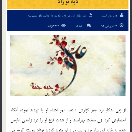
ديه نوزاد
خادم اهل البیت
ائمه اطهار
,
امام علی (ع)
,
حکایت ها
,
حکایت های معصومین
28 فروردین 94
0 دیدگاه
2417بازدید
از زني بدكار نزد عمر گزارش دادند، عمر ابتداء او را تهديد نموده آنگاه
احضارش كرد. زن سخت بهراسيد و از شدت فزع او را درد زاييدن عارض
شده به خانه اي پناه برد و پسري از او متولد گرديد نوزاد پيوسته گريه مي