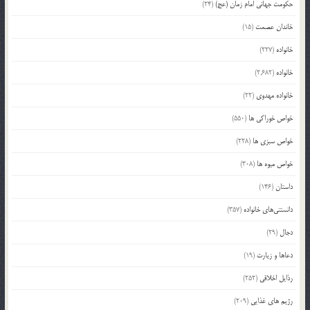
حکومت جهانی امام زمان (عج)
(24)
خاندان عصمت
(15)
خانواده
(227)
خانواده
(2,682)
خانواده مهدوی
(22)
خواص خوراکی ها
(550)
خواص سبزی ها
(228)
خواص میوه ها
(308)
داستان
(146)
دانستنی‌های خانواده
(357)
دجال
(29)
دعاها و زیارت
(19)
رذایل اخلاقی
(252)
رژیم های غذایی
(209)