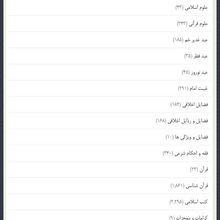
علوم اسلامی
(43)
علوم قرآنی
(343)
عید غدیر خم
(185)
عید فطر
(35)
عید نوروز
(45)
غیبت امام
(291)
فضایل اخلاقی
(183)
فضایل و رذایل اخلاقی
(168)
فضایل و ویژگی ها
(10)
فقه و احکام شرعی
(340)
قرآن
(23)
قرآن شناسی
(1,861)
کتب اسلامی
(2,295)
کرامات و معجزات
(9)