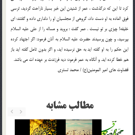
كرد تا اين كه درگذشت ، عمر از شنيدن اين خبر بسيار ناراحت گرديد، ترسي
فوق العاده به او دست داد، گروهي از مجلسيان او را دلداري داده و گفتند: اي
خليفه! چيزي بر تو نيست . عمر گفت : برويد و مساله را از علي عليه السلام
بپرسيد، و چون پرسيدند حضرت عليه السلام به آنان فرمود: اگر اجتهاد كرده
اين حكم را به او گفته ايد به حق نرسيده ايد، و اگر بدون تامل گفته ايد باز
هم خطا كرده ايد. و آنگاه به عمر فرمود: ديه فرزندت بر عهده ات مي باشد.
قضاوت هاي امير المومنين(ع) / محمد تستري
مطالب مشابه