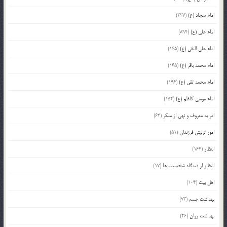
امام سجاد (ع)
(227)
امام علی (ع)
(894)
امام علی النقی (ع)
(165)
امام محمد باقر (ع)
(165)
امام محمد تقی (ع)
(146)
امام موسی کاظم (ع)
(152)
امر به معروف و نهی از منکر
(63)
امور تربیتی فرزندان
(51)
انتظار
(164)
انتظار از دیدگاه شخصیت ها
(17)
اهل بیت
(104)
بهداشت جسم
(73)
بهداشت روان
(26)