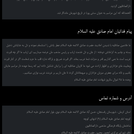
دارالصادقیون گردید.
الحمدالله که این مراسم به عنوان سنتی پویا در تاریخ شهرمان ماندگار شد.
پیام فدائیان امام صادق علیه السلام
ما خادمین صادقیه با شنیدن احادیث حضرت صادق الائمه علیه السلام عطر یادش را استشمام نموده و دل به عنایاتش دخیل
بسته و چشم به کراماتش دوخته ؛ از جان و دل خدمت ارباب و رئیس مذهب مان عرضه میداریم، ای ارباب ما اگر چه قبرت
غریب است ما نمی گذاریم قدر و منزلت شما غریب بماند. اگر قبرت ضریح و بارگاه ندارد قلب ما حرم شماست اگر در کنار قبرت
وهابیت مانع عزاداری و اظهار ارادت می شود ما کاروان صادقیه ای را برایتان تشکیل داده ایم که رسما عهده دار مراسم هایتان
باشیم و ناله سرای جعفری میزبان عزاداران و میهمانانتان گردد تا جان داریم بر غربتت غریب نوازی میکنیم...
وعده ما 25 شوال سالروز شهادت امام صادق علیه السلام
آدرس و شماره تماس
استان کرمان ، شهرستان رفسنجان، حسن آباد صادق الائمه علیه السلام نوق، بلوار امام صادق علیه السلام
کوچه امام صادق علیه السلام (9) انتهای کوچه
ساختمان پایگاه فرهنگی مذهبی دارالصادقیون
دفتر شورای مرکزی انجمن محبین حضرت صادق الائمه علیه السلام