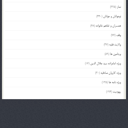
نماز
(225)
نوجوانان و جوانان
(440)
همسران و تفاهم خانواده
(68)
وقف
(77)
ولایت فقیه
(37)
ویتامین ها
(89)
ویژه امامزاده سید جلال الدین
(16)
ویژه کاروان صادقیه
(30)
ویژه نامه ها
(135)
یهودیت
(194)