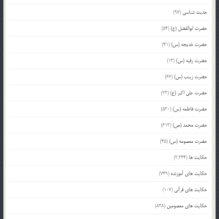
حدیث شناسی
(97)
حضرت ابوالفضل (ع)
(54)
حضرت خدیجه (س)
(41)
حضرت رقیه (س)
(13)
حضرت زینب (س)
(66)
حضرت علی اکبر (ع)
(23)
حضرت فاطمه (س)
(530)
حضرت محمد (ص)
(613)
حضرت معصومه (س)
(45)
حکایت ها
(2,244)
حکایت های آموزنده
(749)
حکایت های قرآنی
(107)
حکایت های معصومین
(838)