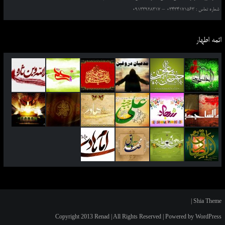
شماره تماس : 03434171563 – 09133928317
ائمه اطهار
|
Shia Theme
Copyright 2013 Renad | All Rights Reserved | Powered by WordPress