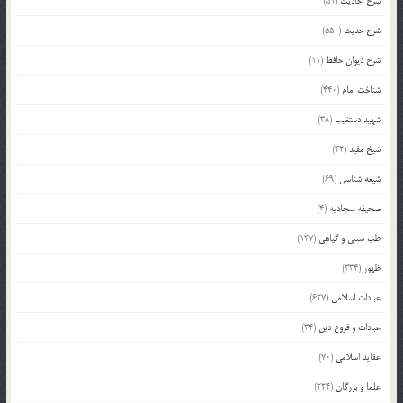
شرح احادیث
(51)
شرح حدیث
(550)
شرح دیوان حافظ
(11)
شناخت امام
(440)
شهید دستغیب
(38)
شیخ مفید
(42)
شیعه شناسی
(69)
صحیفه سجادیه
(4)
طب سنتی و گیاهی
(147)
ظهور
(334)
عبادات اسلامی
(627)
عبادات و فروع دین
(34)
عقاید اسلامی
(70)
علما و بزرگان
(224)