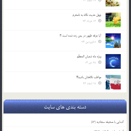
27 اسفند 03
چهل حدیث نگاه به نامحرم
13 خرداد 94
آیا جرقه ظهور در یمن زده شده است ؟!
8 فروردین 94
ویژه ماه شعبان المعظّم
28 دی 04
مواظب نگاهتان باشید!!!
18 اسفند 93
دسته بندی های سایت
آشنایی با صحیفه سجادیه
(56)