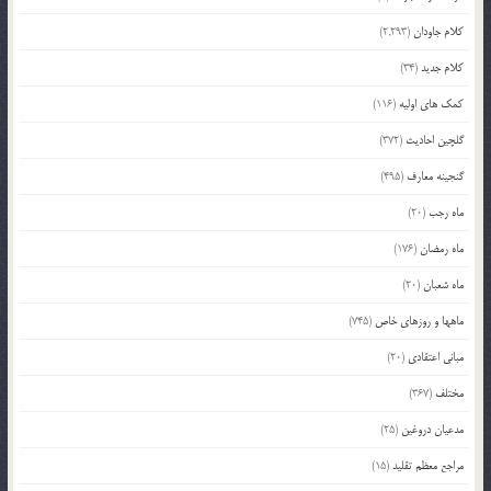
کلام جاودان
(2,293)
کلام جدید
(34)
کمک های اولیه
(116)
گلچین احادیث
(372)
گنجینه معارف
(495)
ماه رجب
(20)
ماه رمضان
(176)
ماه شعبان
(20)
ماهها و روزهای خاص
(745)
مبانی اعتقادی
(20)
مختلف
(367)
مدعیان دروغین
(25)
مراجع معظم تقلید
(15)