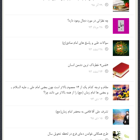
29 آذر 95
چه نظراتی در مورد دجال وجود دارد؟
28 مرداد 94
سوالات طبی و پاسخ های امام صادق(ع)
28 اسفند 93
«نفس» خطرناک ترین دشمن انسان
26 اسفند 93
مقام و درجه كدام يك از 14 معصوم بالاتر است چون بعضي امام علي ـ عليه السلام ـ
و بعضي ها امام زمان (عج) را از همه بالاتر مي دانند چرا؟
12 دی 94
تشرف علي آقا قاضي به محضر امام زمان(عج)
15 دی 95
طرح همگانی خواندن دعای فرج در لحظه تحویل سال