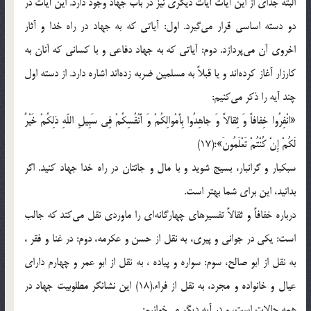
البته جدای از این آیات آیات دیگری نیز در باب جهاد وجود دارد. این آیات در
دو دسته اساسی قرار می‌گیرد. اول: آیاتی که به جهاد در راه خدا و آثار
اخروی آن می‌پردازد. دوم: آیاتی که به جهاد دفاعی و با کسانی که آنان به
کارزار آغاز کرده‌اند و یا قبلاً به مسلمین ضربه زده‌اند اشاره دارد. از دسته اول
چند آیه را ذکر می‌کنیم:
«انْفِرُوا خِفافاً وَ ثِقالاً وَ جاهِدُوا بِأَمْوالِکُمْ وَ أَنْفُسِکُمْ فِی سَبِیلِ اللّهِ ذلِکُمْ خَیْرٌ
لَکُمْ إِنْ کُنْتُمْ تَعْلَمُونَ»؛(17)
سبکبار و گرانبار، بسیج شوید و با مال و جانتان در راه خدا جهاد کنید. اگر
بدانید، این برای شما بهتر است.
درباره خفافاً و ثقالاً تفسیرهای چهارگانه‌ای را ماوردی نقل می‌کند که جالب
است: یکی در جوانی و پیری، به نقل از حسن و عکرمه، دوم: در غنا و فقر ،
به نقل از ابو صالح، سوم: سواره و پیاده ، به نقل از ابو عمر و چهارم دارای
عیال و خانواده و مجرد، به نقل از فراء.(18) این نشانگر مطلوبیت جهاد در
همه حالات است، و در آیه دیگر می‌خوانیم: