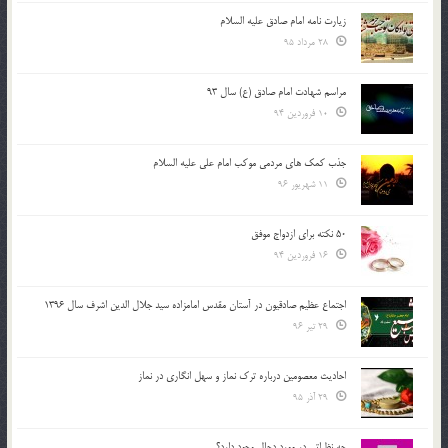
زیارت نامه امام صادق علیه السلام
28 مرداد 95
مراسم شهادت امام صادق (ع) سال 93
10 فروردین 94
جذب کمک های مردمی موکب امام علی علیه السلام
11 شهریور 96
50 نکته برای ازدواج موفق
16 فروردین 94
اجتماع عظیم صادقیون در آستان مقدس امامزاده سید جلال الدین اشرف سال 1396
29 تیر 96
احادیث معصومین درباره ترک نماز و سهل انگاری در نماز
29 آذر 95
چه نظراتی در مورد دجال وجود دارد؟