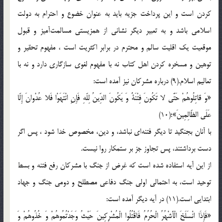
کردن است و این پرداخت جزیه باید به عنوان خضوع و احترام به دولت
اسلامی باشد و به تعبیر دیگر نشانی از همزیستی مسالمت‌آمیز و قبول
موقعیت یک اقلیت سالم و محترم در برابر اکثریت است ، مفهوم تحقیر و
توهین و مسخره کردن اهل کتاب نه با مفهوم لغوی سازگاری دارد و نه با
تعالیم اسلام.(9) درباره مشرکان نیز آمده است:
«وَ قاتِلُوهُمْ حَتَّی لا تَکُونَ فِتْنَةٌ وَ یَکُونَ الدِّینُ لِلّهِ فَإِنِ انْتَهَوْا فَلا عُدْوانَ إِلّا
عَلَی الظّالِمِینَ»؛(10)
با آنان بجنگید تا دیگر فتنه‌ای نباشد، و دین، مخصوص خدا شود ، پس اگر
دست برداشتند، پس تجاوز جز بر ستمکار روا نیست.
از این آیه استفاده شده است که غرض از جنگ با مشرکان رفع فتنه و بسط
توحید است، به احتمالی اولی جنگ دفاعی مصطلح و دومی جنگ و جهاد
ابتدایی است.(11) در آیه دیگر آمده است:
«فَإِذَا انْسَلَخَ الْأَشْهُرُ الْحُرُمُ فَاقْتُلُوا الْمُشْرِکِینَ حَیْثُ وَجَدْتُمُوهُمْ وَ خُذُوهُمْ وَ