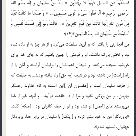
فَصَدَّهُمْ عَنِ السَّبِیلِ فَهُمْ لا یَهْتَدُونَ * إِنَّهُ مِنْ سُلَیْمانَ وَ إِنَّهُ بِسْمِ اللّهِ
الرَّحْمنِ الرَّحِیمِ * أَلّا تَعْلُوا عَلَیَّ وَ أْتُونِی مُسْلِمِینَ…. * وَ صَدَّها ما کانَتْ تَعْبُدُ
مِنْ دُونِ اللّهِ إِنَّها کانَتْ مِنْ قَوْمٍ کافِرِینَ *… قالَتْ رَبِّ إِنِّی ظَلَمْتُ نَفْسِی وَ
أَسْلَمْتُ مَعَ سُلَیْمانَ لِلّهِ رَبِّ الْعالَمِینَ»(16)؛
من آنجا زنی را یافتم که بر آن‌ها سلطنت می‌کرد و از هر چیز به او داده شده
بود و تختی بزرگ داشت، او و قومش را چنین یافتیم که به جای خدا برای
خورشید سجده می‌کنند، و شیطان اعمالشان را برایشان آراسته و آنان را از
راه [راست‌] باز داشته بود و در نتیجه [به حق‌] راه نیافته بودند… به حقیقت که
از طرف سلیمان است و [مضمون آن ]این است: به نام خداوند رحمتگر
مهربان، بر من بزرگی نکنید و مرا از در اطاعت درآیید… و آنچه غیر از خدا
می‌پرستید مانع [ایمان‌] او شده بود و او از جمله کافران بود… [ملکه‌] گفت:
«پروردگارا من به خود ستم کردم و [اینک‌] با سلیمان در برابر خدا، پروردگار
جهانیان، تسلیم شدم».