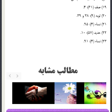
19) صف (61): 4.
20) توبه (9): 38 و 39.
21) نساء (4): 95.
22) حدید (57): 10.
23) نساء (4): 91.
مطالب مشابه