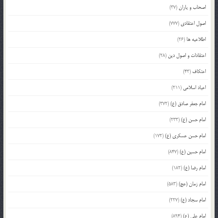
اصحاب و یاران
(37)
اصول اعتقادی
(777)
اطلاعیه ها
(26)
اعتقادات و اصول دین
(28)
اعتکاف
(43)
اعیاد اسلامی
(211)
امام جعفر صادق (ع)
(372)
امام حسن (ع)
(233)
امام حسن عسکری (ع)
(172)
امام حسین (ع)
(847)
امام رضا (ع)
(182)
امام زمان (عج)
(583)
امام سجاد (ع)
(227)
امام علی (ع)
(894)