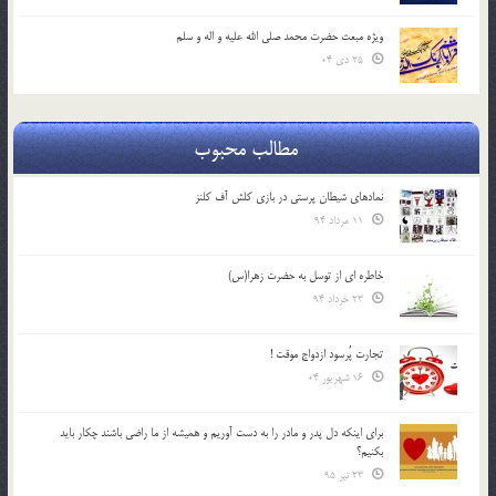
ویژه مبعث حضرت محمد صلی الله علیه و اله و سلم
25 دی 04
مطالب محبوب
نمادهای شیطان پرستی در بازی کلش آف کلنز
11 مرداد 94
خاطره ای از توسل به حضرت زهرا(س)
23 خرداد 94
تجارت پُرسود ازدواج موقت !
16 شهریور 04
براي اينكه دل پدر و مادر را به دست آوريم و هميشه از ما راضي باشند چكار بايد
بكنيم؟
23 تیر 95