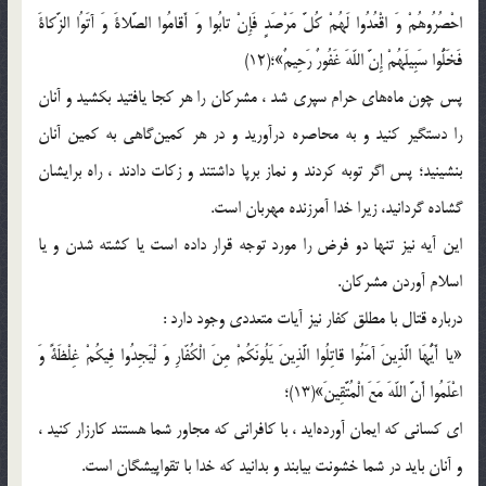
احْصُرُوهُمْ وَ اقْعُدُوا لَهُمْ کُلَّ مَرْصَدٍ فَإِنْ تابُوا وَ أَقامُوا الصَّلاةَ وَ آتَوُا الزَّکاةَ
فَخَلُّوا سَبِیلَهُمْ إِنَّ اللّهَ غَفُورٌ رَحِیمٌ»؛(12)
پس چون ماه‌های حرام سپری شد ، مشرکان را هر کجا یافتید بکشید و آنان
را دستگیر کنید و به محاصره درآورید و در هر کمین‌گاهی به کمین آنان
بنشینید؛ پس اگر توبه کردند و نماز برپا داشتند و زکات دادند ، راه برایشان
گشاده گردانید، زیرا خدا آمرزنده مهربان است.
این آیه نیز تنها دو فرض را مورد توجه قرار داده است یا کشته شدن و یا
اسلام آوردن مشرکان.
درباره قتال با مطلق کفار نیز آیات متعددی وجود دارد :
«یا أَیُّهَا الَّذِینَ آمَنُوا قاتِلُوا الَّذِینَ یَلُونَکُمْ مِنَ الْکُفّارِ وَ لْیَجِدُوا فِیکُمْ غِلْظَةً وَ
اعْلَمُوا أَنَّ اللّهَ مَعَ الْمُتَّقِینَ»(13)؛
ای کسانی که ایمان آورده‌اید ، با کافرانی که مجاور شما هستند کارزار کنید ،
و آنان باید در شما خشونت بیابند و بدانید که خدا با تقواپیشگان است.