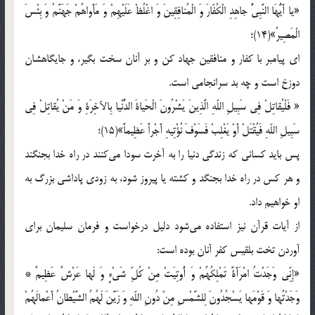
«یا أَیُّهَا النَّبِیُّ جاهِدِ الْکُفّارَ وَ الْمُنافِقِینَ وَ اغْلُظْ عَلَیْهِمْ وَ مَأْواهُمْ جَهَنَّمُ وَ بِئْسَ
الْمَصِیرُ»(14)؛
ای پیامبر با کفار و منافقین جهاد کن و بر آنان سخت بگیر، و جایگاهشان
دوزخ است و چه بد سرانجامی است.
« فَلْیُقاتِلْ فِی سَبِیلِ اللّهِ الَّذِینَ یَشْرُونَ الْحَیاةَ الدُّنْیا بِالآخِرَةِ وَ مَنْ یُقاتِلْ فِی
سَبِیلِ اللّهِ فَیُقْتَلْ أَوْ یَغْلِبْ فَسَوْفَ نُؤْتِیهِ أَجْراً عَظِیماً»(15)؛
پس باید کسانی که زندگی دنیا را به آخرت سودا می‌کنند در راه خدا بجنگند
و هر کس در راه خدا بجنگد و کشته یا پیروز شود، به زودی پاداشی بزرگ به
او خواهیم داد.
از آیات قرآن نیز استفاده می‌شود دلیل درخواست و فرمان سلیمان برای
آوردن تخت بلقیس کفر آنان بوده است:
«إِنِّی وَجَدْتُ امْرَأَةً تَمْلِکُهُمْ وَ أُوتِیَتْ مِنْ کُلِّ شَیْ‌ءٍ وَ لَها عَرْشٌ عَظِیمٌ *
وَجَدْتُها وَ قَوْمَها یَسْجُدُونَ لِلشَّمْسِ مِنْ دُونِ اللّهِ وَ زَیَّنَ لَهُمُ الشَّیْطانُ أَعْمالَهُمْ