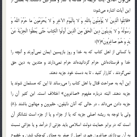
این آیات اشاره می‌شود:
«قاتِلُوا الَّذِینَ لا یُؤْمِنُونَ بِاللّهِ وَ لا بِالْیَوْمِ الآخِرِ وَ لا یُحَرِّمُونَ ما حَرَّمَ اللّهُ وَ
رَسُولُهُ وَ لا یَدِینُونَ دِینَ الْحَقِّ مِنَ الَّذِینَ أُوتُوا الْکِتابَ حَتَّی یُعْطُوا الْجِزْیَةَ عَنْ
یَدٍ وَ هُمْ صاغِرُونَ»(7)؛
با کسانی از اهل کتاب که به خدا و روز بازپسین ایمان نمی‌آورند و آنچه را
خدا و فرستاده‌اش حرام گردانیده‌اند حرام نمی‌دارند و متدین به دین حق
نمی‌گردند ، کارزار کنید ، تا به دست خود جزیه دهند.
این آیه به صراحت قتال با اهل کتاب را می‌رساند تا این که مسلمان شوند یا
جزیه دهند. البته درباره مفهوم «صاغرون» اختلاف است. ابن کثیر آن را
جزیه دادن می‌داند ، در حالی که آنان ذلیلون، حقیرون و مهانون باشند ،(8)
ولی با توجه به ریشه اصلی جزیه که یا از جزاء و یا از جزء است نشانگر آن
است که در برابر حمایت دولت اسلامی باید جزئی از درآمد و یا جزائی نسبت
به آن بپردازند. صاغرون هم در اصل از صغر به معنای کوچک شدن و خضوع