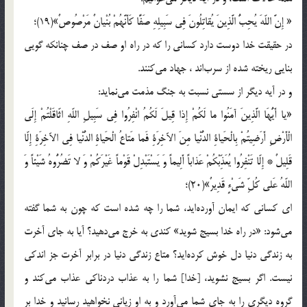
« إِنَّ اللّهَ یُحِبُّ الَّذِینَ یُقاتِلُونَ فِی سَبِیلِهِ صَفًّا کَأَنَّهُمْ بُنْیانٌ مَرْصُوصٌ»(19)؛
در حقیقت خدا دوست دارد کسانی را که در راه او صف در صف چنانکه گویی
بنایی ریخته شده از سرب‌اند ، جهاد می‌کنند.
و در آیه دیگر از سستی نسبت به جنگ مذمت می‌نماید:
«یا أَیُّهَا الَّذِینَ آمَنُوا ما لَکُمْ إِذا قِیلَ لَکُمُ انْفِرُوا فِی سَبِیلِ اللّهِ اثّاقَلْتُمْ إِلَی
الْأَرْضِ أَرَضِیتُمْ بِالْحَیاةِ الدُّنْیا مِنَ الآخِرَةِ فَما مَتاعُ الْحَیاةِ الدُّنْیا فِی الآخِرَةِ إِلّا
قَلِیلٌ * إِلّا تَنْفِرُوا یُعَذِّبْکُمْ عَذاباً أَلِیماً وَ یَسْتَبْدِلْ قَوْماً غَیْرَکُمْ وَ لا تَضُرُّوهُ شَیْئاً وَ
اللّهُ عَلی‌ کُلِّ شَیْ‌ءٍ قَدِیرٌ»(20)؛
ای کسانی که ایمان آورده‌اید، شما را چه شده است که چون به شما گفته
می‌شود: «در راه خدا بسیج شوید» کندی به خرج می‌دهید؟ آیا به جای آخرت
به زندگی دنیا دل خوش کرده‌اید؟ متاع زندگی دنیا در برابر آخرت جز اندکی
نیست. اگر بسیج نشوید، [خدا] شما را به عذاب دردناکی عذاب می‌کند و
گروه دیگری را به جای شما می‌آورد و به او زیانی نخواهید رسانید و خدا بر