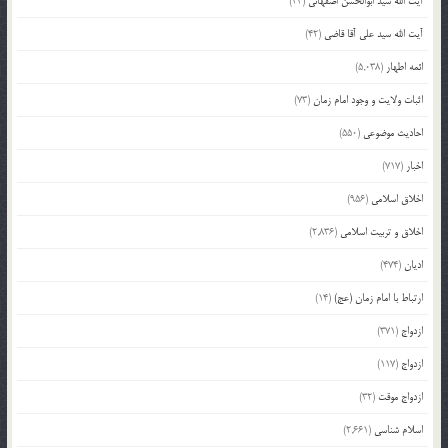
آیت الله سید ابوالحسن اصفهانی
(43)
آیت الله سید علی آقا قاضی
(42)
ائمه اطهار
(5,038)
اثبات ولایت و وجود امام زمان
(73)
احادیث موضوعی
(550)
اخبار
(717)
اخلاق اسلامی
(956)
اخلاق و تربیت اسلامی
(2,836)
ادیان
(474)
ارتباط با امام زمان (عج)
(14)
ازدواج
(371)
ازدواج
(117)
ازدواج موقت
(32)
اسلام شناسی
(2,661)