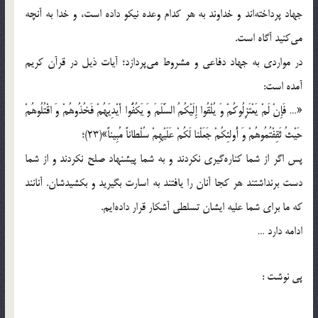
جهاد پرداخته‌اند و خداوند به هر کدام وعده نیکو داده است، و خدا به آنچه
می‌کنید آگاه است.
در مواردی به جهاد دفاعی و مشروط می‌پردازد؛ آیات ذیل در قرآن کریم
آمده است:
«… فَإِنْ لَمْ یَعْتَزِلُوکُمْ وَ یُلْقُوا إِلَیْکُمُ السَّلَمَ وَ یَکُفُّوا أَیْدِیَهُمْ فَخُذُوهُمْ وَ اقْتُلُوهُمْ
حَیْثُ ثَقِفْتُمُوهُمْ وَ أُولئِکُمْ جَعَلْنا لَکُمْ عَلَیْهِمْ سُلْطاناً مُبِیناً»(23)؛
پس اگر از شما کناره‌گیری نکردند و به شما پیشنهاد صلح نکردند و از شما
دست برنداشتند هر کجا آنان را یافتند به اسارت بگیرید و بکشیدشان. آنانند
که ما برای شما علیه ایشان تسلطی آشکار قرار داده‌ایم.
ادامه دارد …
پي نوشت :