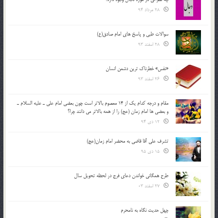
28 مرداد 94
سوالات طبی و پاسخ های امام صادق(ع)
28 اسفند 93
«نفس» خطرناک ترین دشمن انسان
26 اسفند 93
مقام و درجه كدام يك از 14 معصوم بالاتر است چون بعضي امام علي ـ عليه السلام ـ
و بعضي ها امام زمان (عج) را از همه بالاتر مي دانند چرا؟
12 دی 94
تشرف علي آقا قاضي به محضر امام زمان(عج)
15 دی 95
طرح همگانی خواندن دعای فرج در لحظه تحویل سال
27 اسفند 03
چهل حدیث نگاه به نامحرم