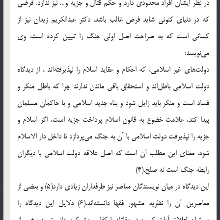
در نظر ایشان افراد محدودی دارد و حکم قتال و جزیه و… نیز ندارد. فرضی
که در دنیای کنونی شاید فرض غالب باشد. دکتر عبدالکریم زیدان نیز از
کسانی است که به صراحت اصل اولی جنگ را تبیین کرده است. وی
می‌نویسد:
دولت‌های غیر اسلامی، که احکام و عقاید اسلام را نپذیرفته‌اند ، از دیدگاه
دولت اسلامی باطل‌اند و استحقاق باقی ماندن ندارند چرا که باطل منکر و
فساد است و منکر باید زایل شود و بناء جدید اسلامی و با حاکمان مسلمان
پیدا کند، علامت خضوع به قانون اسلام پرداخت جزیه است، اگر اسلام و
جزیه را نپذیرفت دولت اسلامی با آن به جنگ می‌پردازد تا داخل دار الاسلام
شود. معنای این مطلب آن است که اصل علاقه دولت اسلامی با دیگران
رابطه جنگ است نه صلح.(4)
این دیدگاه در میان نویسندگان معاصر نیز طرفداران زیادی دارد(5) و بعضی از
معاصرین آن را نظریه مشهور فقها دانسته‌اند.(6) دلایل این دیدگاه را
می‌توان اطلاق آیات کریمه در مقاتله با کفار و مشرکین دانست. به بعضی از