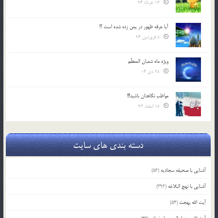
13 خرداد 94
آیا جرقه ظهور در یمن زده شده است ؟!
8 فروردین 94
ویژه ماه شعبان المعظّم
28 دی 04
مواظب نگاهتان باشید!!!
18 اسفند 93
دسته بندی های سایت
آشنایی با صحیفه سجادیه
(56)
آشنایی با نهج البلاغه
(392)
آیت الله بهجت
(54)