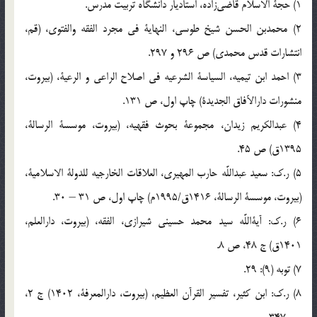
1) حجة الاسلام قاضی‌زاده، استادیار دانشگاه تربیت مدرس.
2) محمدبن الحسن شیخ طوسی، النهایة فی مجرد الفقه والفتوی، (قم،
انتشارات قدس محمدی) ص 296 و 297.
3) احمد ابن تیمیه، السیاسة الشرعیه فی اصلاح الراعی و الرعیة، (بیروت،
منشورات دارالآفاق الجدیدة) چاپ اول، ص 131.
4) عبدالکریم زیدان، مجموعة بحوث فقهیه، (بیروت، موسسة الرسالة،
1395ق) ص 45.
5) ر.ک: سعید عبداللَّه حارب المهیری، العلاقات الخارجیه للدولة الاسلامیة،
(بیروت، موسسة الرسالة، 1416ق/1995م) چاپ اول، ص 31 – 30.
6) ر.ک: آیةاللَّه سید محمد حسینی شیرازی، الفقه، (بیروت، دارالعلم،
1401ق) ج 48، ص 8.
7) توبه (9): 29.
8) ر.ک: ابن کثیر، تفسیر القرآن العظیم، (بیروت، دارالمعرفة، 1402) ج 2،