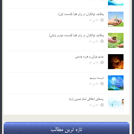
وظایف توانگران در برابر فقرا (قسمت اول)
30 تیر 03
وظایف توانگران در برابر فقرا (قسمت دوم و پایانی)
30 تیر 03
چشم ‏چرانى و هرزه‏ چشمى
30 تیر 03
درست ببينيم
30 تیر 03
پندهاي اخلاقي امام خميني (ره)
30 تیر 03
تازه ترین مطالب