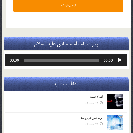
زیارت نامه امام صادق علیه السلام
پخش‌کننده
00:00
00:00
صوت
مطالب مشابه
اقسام غيبت
29 اسفند 03
عزت نفس در روايات
29 اسفند 03