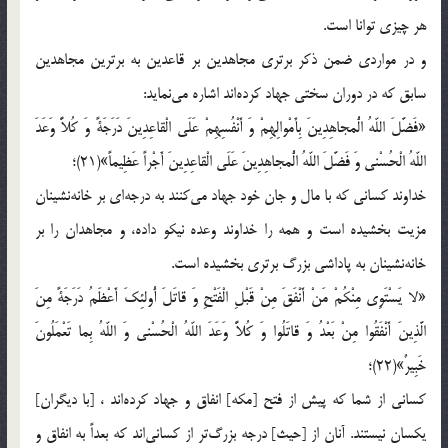
هر چیزی توانا است.
و در مواردی ضمن ذکر برتری مجاهدین بر قاعدین به برترین مجاهدین
سابق که در دوران سختی جهاد کرده‌اند اشاره می‌نماید:
«فَضَّلَ اللّهُ الُْمجاهِدِینَ بِأَمْوالِهِمْ وَ أَنْفُسِهِمْ عَلَی الْقاعِدِینَ دَرَجَةً وَ کُلاًّ وَعَدَ
اللّهُ الْحُسْنی‌ وَ فَضَّلَ اللّهُ الُْمجاهِدِینَ عَلَی الْقاعِدِینَ أَجْراً عَظِیماً»(21)؛
خداوند کسانی که با مال و جان خود جهاد می‌کنند به درجه‌ای بر خانه‌نشینان
مزیت بخشیده است و همه را خداوند وعده نیکو داده، و مجاهدان را بر
خانه‌نشینان به پاداشی بزرگ برتری بخشیده است.
«لا یَسْتَوِی مِنْکُمْ مَنْ أَنْفَقَ مِنْ قَبْلِ الْفَتْحِ وَ قاتَلَ أُولئِکَ أَعْظَمُ دَرَجَةً مِنَ
الَّذِینَ أَنْفَقُوا مِنْ بَعْدُ وَ قاتَلُوا وَ کُلاًّ وَعَدَ اللّهُ الْحُسْنی‌ وَ اللّهُ بِما تَعْمَلُونَ
خَبِیرٌ»(22)؛
کسانی از شما که پیش از فتح [مکه‌] انفاق و جهاد کرده‌اند ، [با دیگران‌]
یکسان نیستند. آنان از [حیث‌] درجه بزرگ‌تر از کسانی‌اند که بعداً به انفاق و