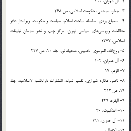
2- آل عمران، 110
3- جعفر، سبحاني، حکومت اسلامي، ص 268
4- مصباح يزدي، سلسله مباحث اسلام، سياست و حکومت، ويراستار دفتر
مطالعات وبررسى‌هاى سياسى تهران، مرکز چاپ و نشر سازمان تبليغات
اسلامي، 1377
5- روح‌الله، الموسوى الخميني، صحيفه نور، جلد 10، ص 227
6- آل عمران، 102
7- الزمر، 17
8- ناصر، مکارم شيرازي، تفسير نمونه، انتشارات دارالکتب الاسلاميه، جلد
19، ص 412
9- البقره، 249
10- العنکبوت، 40
11- آل عمران، 191
12- الانفال،