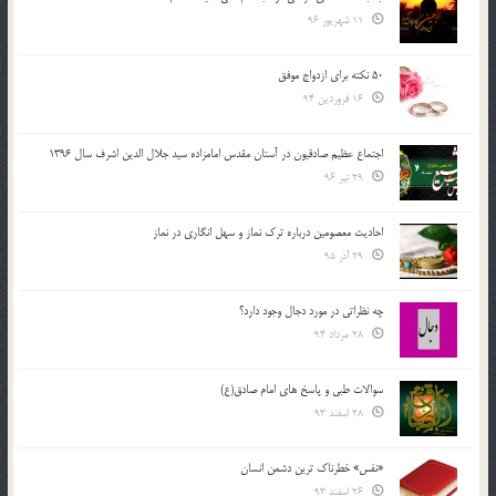
11 شهریور 96
50 نکته برای ازدواج موفق
16 فروردین 94
اجتماع عظیم صادقیون در آستان مقدس امامزاده سید جلال الدین اشرف سال 1396
29 تیر 96
احادیث معصومین درباره ترک نماز و سهل انگاری در نماز
29 آذر 95
چه نظراتی در مورد دجال وجود دارد؟
28 مرداد 94
سوالات طبی و پاسخ های امام صادق(ع)
28 اسفند 93
«نفس» خطرناک ترین دشمن انسان
26 اسفند 93