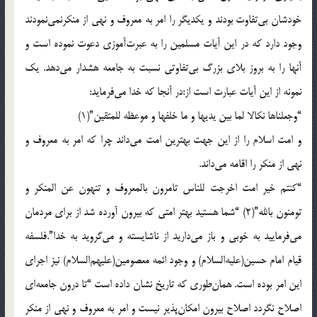
خودشان بى‌تفاوت بودند و يکديگر را امر به معروف و نهى از منکرنمى‌نمودند
وجود دارد که در اين آيات مسلمين را به عبرت‌آموزى دعوت نموده است و
آنها را به بروز بلاى بزرگ بى‌تفاوتى نسبت به جامعه هشدار مى‌دهد. يک
نمونه از اين آيات عبارت است از:در آنجا که خدا مى‌فرمايد:
“وجعلناها نکالا لما بين يديها و ما خلفها و موعظه للمتقين”(1)
و امت اسلام را از اين جهت بهترين امت مى‌داند چرا که امر به معروف و
نهى از منکر را اقامه مى‌داند.
“کنتم خير امت اخرجت للناس تامرون بالمعروف و تنهون عن المنکر و
تومنون بالله”(2) “شما هستيد بهتر امتى که بيرون آورده شد از براى مردمان
مى‌فرماييد به خوبى و باز مى‌داريد از ناشايسته و مى‌گرويد به خدا”.فلسفه
قيام امام حسين(عليه‌السلام) و وجود ائمه معصومين(عليهم‌السلام) نيز اجراى
اين امر بوده است. همان‌طورى که تاريخ نشان داده است “تا درون جامعه‌اى
اصلاح نگردد اصلاح بيرون امکان‌پذير نيست و امر به معروف و نهى از منکر