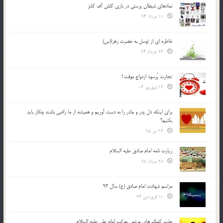
نمادهای شیطان پرستی در بازی کلش آف کلنز
11 مرداد 94
خاطره ای از توسل به حضرت زهرا(س)
23 خرداد 94
تجارت پُرسود ازدواج موقت !
16 شهریور 04
براي اينكه دل پدر و مادر را به دست آوريم و هميشه از ما راضي باشند چكار بايد
بكنيم؟
23 تیر 95
زیارت نامه امام صادق علیه السلام
28 مرداد 95
مراسم شهادت امام صادق (ع) سال 93
10 فروردین 94
جذب کمک های مردمی موکب امام علی علیه السلام