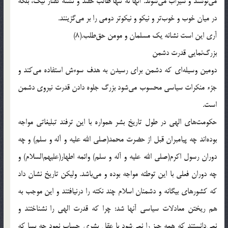
مى‌نوشند و سيراب مى‌شوند. آنها نه تنها طالب حقند و تشنه گفتار نيک، بلکه
در ميان خوب و خوب‌تر و نيکو و نيکوتر دومى را بر مى‌گزينند.
آرى اين است نشانه يک مسلمان و مومن حق‌طلب.(8)
بزرگ‌نمايى قدرت دشمن
دومين وسيله‌اى که دشمن براى رسيدن به هدف سوءش استفاده مى‌کند و
جزء منکرات سياسى محسوب مى‌شود بزرگ جلوه دادن قدرت نيروى دشمن
است.
حکومت‌هاى الهى در طول تاريخ بشر همواره با اين ترفند تبليغاتى مواجه
بوده‌اند چه پيامبران قبل از حضرت محمد(صلى الله عليه و آله و سلم) و چه
دوران رسول اکرم(صلى الله عليه و آله و سلم) وائمه اطهار(عليهم‌السلام) و
چه دوران فعلى با اين توطئه مواجه بوده و مى‌باشد. وليکن تاريخ نشان داد
که کشورهاى بيگانه و دشمنان اسلام چند نکته را درنيافتند و اين موجب به
هم ريختن معادلات سياسى آنها شد: چرا که قدرت الهى را نشناختند و
نمى‌دانستند که همه چيز را نمى‌شود با عقل بشرى حساب نمود چه بسا که