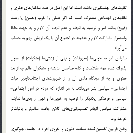
تفاوت‌هاى چشمگيرى داشته است اما اين اصل در همه ساختارهاى فکرى و
نظام‌هاى اجتماعى مشترک است که اگر عملى را خوب (حسن) يا زشت
(قبيح) بدانند امر و توصيه به انجام و عدم انجام آن لازم و به جهت حفظ
واستمرار مشارکت لازم و هدفمند در اجتماع آن را يک ارزش مهم به حساب
مى‌آورند.
بنابراين امر به خوبى‌ها (معروفات) و نهى از زشتى‌ها (منکرات) از اصول
پذيرفته شده همه عقلاست و کليه صاحبان انديشه و متفکران عالم چه از بعد
معنوى و چه از ديدگاه مادى آن را از ضرورت‌هاى اجتناب‌ناپذير حيات
اجتماعي- سياسى بشر مى‌دانند. به هر اندازه که مردم در امور اجتماعي-
سياسى و فرهنگى يکديگر را توصيه به خوبى‌ها و نهى از بدى‌ها نمايند،
مشارکت سياسى آنهادر تصميم‌گيرى‌هاى کلان جامعه سالم‌تر و باثبات‌تر
خواهد بود.
وضع قوانين تضمين‌کننده سعادت دنيوى و اخروى افراد در جامعه، جلوگيرى