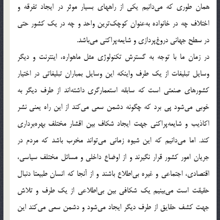
همان طورى که مى‌دانيم يکى از راههاى بسيار موثر در ايجاد تفرقه و
اختلاف چه در خانواده به‌عنوان کوچک‌ترين واحد و چه در يک کشور حتى
در سطح جهانى دروغ‌پردازى و شايعه‌پراکنى مى‌باشد.
در زمان ما با توجه به گسترش تکنولوژى مثل ماهواره، اينترنت و ديگر
وسايل تبليغات از يک طرف واينکه اين وسايل بمباران تبليغاتى در اختيار
کشورهاى صنعتى است که سابقه استعمارگرى داشته‌اند از طرف ديگر به
خوبى مى‌شود پى برد که چگونه دشمن سعى مى‌کند از اين راه يعنى نشر
اکاذيب و شايعه‌پراکنى جهت ايجاد شکاف بين اقشار مختلف بهره‌بردارى
‌کند. اما مى‌دانيم که اين شيوه زمانى مى‌تواند مخرب باشد که مردم در
جريان امور کشور قرار نگيرند و از اوضاع داخلى و مسائل مختلف سياسي،
اقتصادي، اجتماعى و غيره بى‌اطلاع باشند و از آنجا که انسان طبيعتا دنبال
حقيقت است مى‌بينيم يک شکافى بين بى‌اطلاعى از يک طرف و تلاش
جهت کشف حقايق از طرف ديگر ايجاد مى‌شود و دشمن سعى مى‌کند اين