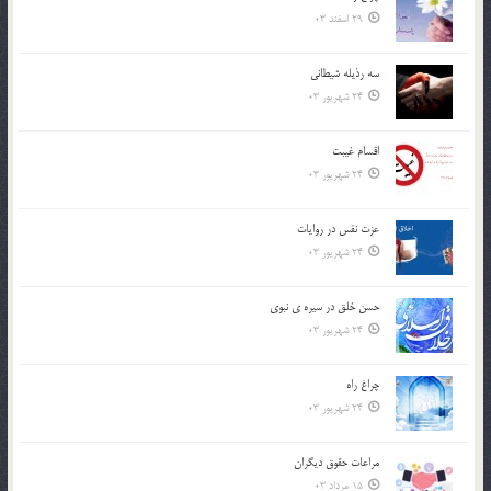
29 اسفند 03
سه رذیله شیطانی
24 شهریور 03
اقسام غيبت
24 شهریور 03
عزت نفس در روايات
24 شهریور 03
حسن خلق در سيره ي نبوي
24 شهریور 03
چراغ راه
24 شهریور 03
مراعات حقوق ديگران
15 مرداد 03