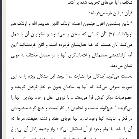
شکاف را با خبرهاى تحريف شده پر کند.
قرآن در اين باره مى‌فرمايد:
“الذين يستمعون القول فيتبعون احسنه اولئک الذين هديهم الله و اولئک هم
اولوالالباب”(7) “آن کسانى که سخن را مى‌شنوند و نيکوترين آن را عمل
مى‌کنند آنان هستند که خدا هدايتشان فرموده است و آنان خردمندانند.”اين
آيه آزادانديشى مسلمانان و انتخاب‌گرى‌ آنها را در مسائل مختلف به خوبى
نشان مى‌دهد.
نخست مى‌گويد:‌”بندگان مرا بشارت ده.” وبعد اين بندگان ويژه را به اين
صورت معرفى مى‌کند که آنها به سخنان بدون در نظر گرفتن گوينده و
خصوصيات ديگر گوش فرا مى‌دهند و با نيروى عقل و خرد بهترين آنها را
مى‌گزينند.”‌ هيچ‌گونه تعصب و لجاجتى در کار نيست و هيچ گونه محدوديتى
در فکر و انديشه آنها وجود ندارد آنها جوياى حقند و تشنه حقيقت. هرجا که
آن را بيابند با تمام وجود از آن استقبال مى‌کنند واز چشمه زلال آن بى‌دريغ