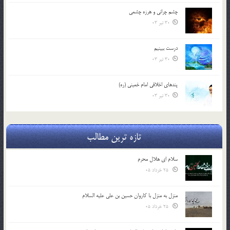
چشم ‏چرانى و هرزه‏ چشمى
30 تیر 03
درست ببينيم
30 تیر 03
پندهاي اخلاقي امام خميني (ره)
30 تیر 03
تازه ترین مطالب
سلام ای هلال محرم
25 خرداد 05
منزل به منزل با کاروان حسین بن علی علیه السلام
25 خرداد 05