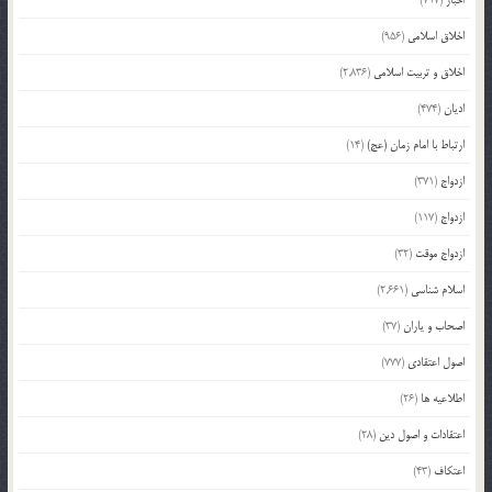
اخلاق اسلامی
(956)
اخلاق و تربیت اسلامی
(2,836)
ادیان
(474)
ارتباط با امام زمان (عج)
(14)
ازدواج
(371)
ازدواج
(117)
ازدواج موقت
(32)
اسلام شناسی
(2,661)
اصحاب و یاران
(37)
اصول اعتقادی
(777)
اطلاعیه ها
(26)
اعتقادات و اصول دین
(28)
اعتکاف
(43)