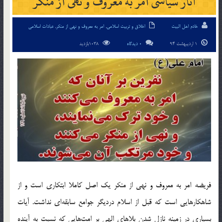
آثار سياسى امر به معروف و نهى از منکر
خادم اهل البیت
اخلاق و تربیت اسلامی
,
امر به معروف و نهی از منکر
,
عبادات اسلامی
1 اردیبهشت 94
0 دیدگاه
1038بازدید
فريضه امر به معروف و نهى از منکر يک اصل کاملا ابتکارى است و از
شاهکارهايى است که قبل از اسلام درديگر جوامع سابقه‌اى نداشت. آيات
بسيارى در زمينه نازل شدن بلاهاى الهى بر امت‌هايى که نسبت به آينده