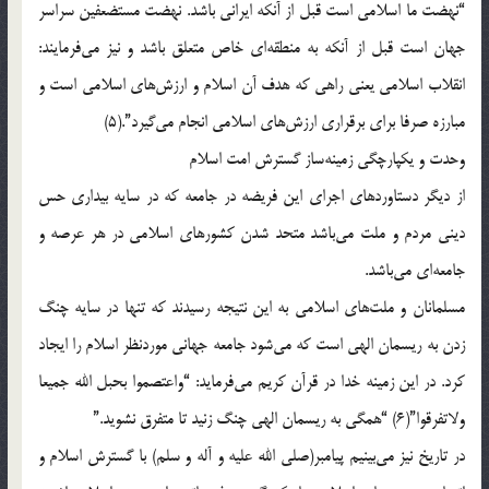
“نهضت ما اسلامى است قبل از آنکه ايرانى باشد. نهضت مستضعفين سراسر
جهان است قبل از آنکه به منطقه‌اى خاص متعلق باشد و نيز مى‌فرمايند:
انقلاب اسلامى يعنى راهى که هدف آن اسلام و ارزش‌هاى اسلامى است و
مبارزه صرفا براى برقرارى ارزش‌هاى اسلامى انجام مى‌گيرد”.(5)
وحدت و يکپارچگى زمينه‌ساز گسترش امت اسلام
از ديگر دستاوردهاى اجراى اين فريضه در جامعه که در سايه بيدارى حس
دينى مردم و ملت مى‌باشد متحد شدن کشورهاى اسلامى در هر عرصه و
جامعه‌اى مى‌باشد.
مسلمانان و ملت‌هاى اسلامى به اين نتيجه رسيدند که تنها در سايه چنگ
زدن به ريسمان الهى است که مى‌شود جامعه جهانى موردنظر اسلام را ايجاد
کرد. در اين زمينه خدا در قرآن کريم مى‌فرمايد: “واعتصموا بحبل الله جميعا
ولاتفرقوا”(6) “همگى به ريسمان الهى چنگ زنيد تا متفرق نشويد.”
در تاريخ نيز مى‌بينيم پيامبر(صلى الله عليه و آله و سلم) با گسترش اسلام و