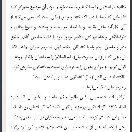
نظام‌هاى اسلامى را پيدا کنند و تبليغات خود را روى آن موضوع متمرکز کنند
تا زمانى که فضا را شبهناک کنند و چنين زمانى است که سعى مى‌کنند از
آبى گل‌آلود ماهى بگيرند و با ايجاد جو رعب و وحشت و دروغ‌پردازى و
تفرقه‌افکنى و شايعه‌پراکنى عناصر مزدور خود را قالب مدافعان آزادى حقوق
بشر و حاميان مردم واجرا کنندگان احکام الهى به مردم معرفى نمايند. دقيقا
آن‌چيزى که در زمان حضرت علي(عليه السلام) را به نااهلان واگذار نمودند.
قرآن کريم نيز جوامع بشرى را به هوشيارى نسبت به فتنه‌گرى سفارش کرده:
“الفتنه اشد من القتل”(11) “فتنه‌گرى شديدتر از کشتن است”.
و نيزدر جاى ديگر مى‌فرمايد:
“واتقو فتنه لاتصصيبن الذين ظلموا منکم خاصه و اعلموا ان الله شديد
العقاب”(12) “از فتنه‌گرى بپرهيزيد و گمان نکنيد که اگر فتنه‌اى رخ داد فقط
به آنهايى که ستم کرده‌اند آسيب مى‌رسد و به ديگران نيز آسيب نمى‌رسد”.
يعنى اينکه بايد قبل از به نتيجه رسيدن فتنه چشم فتنه را کور کرد وگرنه