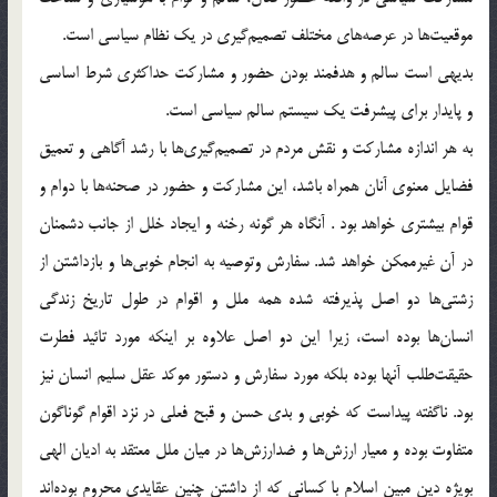
موقعيت‌ها در عرصه‌هاى مختلف تصميم‌گيرى در يک نظام سياسى است.
بديهى است سالم و هدفمند بودن حضور و مشارکت حداکثرى شرط اساسى
و پايدار براى پيشرفت يک سيستم سالم سياسى است.
به هر اندازه مشارکت و نقش مردم در تصميم‌گيرى‌ها با رشد آگاهى و تعميق
فضايل معنوى آنان همراه باشد، اين مشارکت و حضور در صحنه‌ها با دوام و
قوام بيشترى خواهد بود . آنگاه هر گونه رخنه و ايجاد خلل از جانب دشمنان
در آن غيرممکن خواهد شد. سفارش وتوصيه به انجام خوبى‌ها و بازداشتن از
زشتى‌ها دو اصل پذيرفته شده همه ملل و اقوام در طول تاريخ زندگى
انسان‌ها بوده است، زيرا اين دو اصل علاوه بر اينکه مورد تائيد فطرت
حقيقت‌طلب آنها بوده بلکه مورد سفارش و دستور موکد عقل سليم انسان نيز
بود. ناگفته پيداست که خوبى و بدى حسن و قبح فعلى در نزد اقوام گوناگون
متفاوت بوده و معيار ارزش‌ها و ضدارزش‌ها در ميان ملل معتقد به اديان الهى
بويژه دين مبين اسلام با کسانى که از داشتن چنين عقايدى محروم بوده‌اند