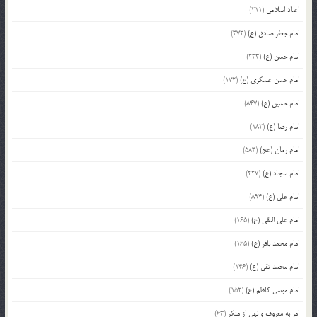
اعیاد اسلامی
(211)
امام جعفر صادق (ع)
(372)
امام حسن (ع)
(233)
امام حسن عسکری (ع)
(172)
امام حسین (ع)
(847)
امام رضا (ع)
(182)
امام زمان (عج)
(583)
امام سجاد (ع)
(227)
امام علی (ع)
(894)
امام علی النقی (ع)
(165)
امام محمد باقر (ع)
(165)
امام محمد تقی (ع)
(146)
امام موسی کاظم (ع)
(152)
امر به معروف و نهی از منکر
(63)