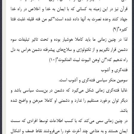
قرآن نيز در اين زمينه به کسانى که با ايمان به خدا و اخلاص در راه خدا
جهاد کنند وعده نصرت به آنها داده شده است:“کم من فئه قليله غلبت فئتا
کثيره”(9)
لذا در چنين زمانى ما بايد کاملا هوشيار بوده و تحت تاثير تبليغات سوء
دشمن قرار نگيريم و از تکنولوژى و سلاح‌هاى پيشرفته دشمن هراس به دل
راه ندهيم که:“ان اوهن البيوت لبيت العنکبوت”(10)
فتنه‌گرى و آشوب
سومين منکر سياسى فتنه‌گرى و آشوب است.
غالبا فتنه‌گرى زمانى شکل مى‌گيرد که دشمن در بن‌بست سياسى باشد و
ديگر توان برخورد مستقيم را ندارد و دشمنى او کاملا مبرهن و واضح شده
باشد.
در چنين زمانى سعى مى‌کند که با کسب اطلاعات توسط افرادى که سست
ايمان هستند و به متاعى چند آخرت خود را مى‌فروشند نقاط ضعف و اشکال