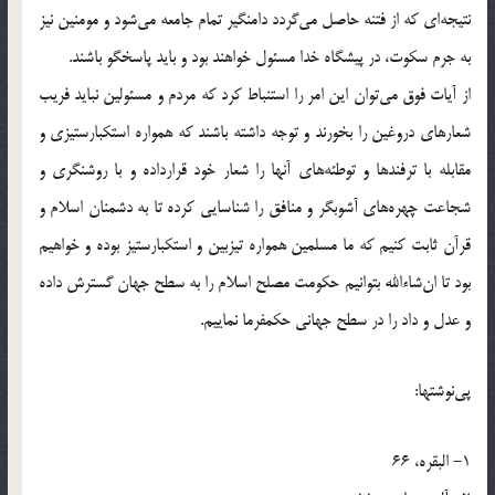
نتيجه‌اى که از فتنه حاصل مى‌گردد دامنگير تمام جامعه مى‌شود و مومنين نيز
به جرم سکوت، در پيشگاه خدا مسئول خواهند بود و بايد پاسخگو باشند.
از آيات فوق مى‌توان اين امر را استنباط کرد که مردم و مسئولين نبايد فريب
شعارهاى دروغين را بخورند و توجه داشته باشند که همواره استکبارستيزى و
مقابله با ترفندها و توطئه‌هاى آنها را شعار خود قرارداده و با روشنگرى و
شجاعت چهره‌هاى آشوبگر و منافق را شناسايى کرده تا به دشمنان اسلام و
قرآن ثابت کنيم که ما مسلمين همواره تيزبين و استکبارستيز بوده و خواهيم
بود تا ان‌شاءالله بتوانيم حکومت مصلح اسلام را به سطح جهان گسترش داده
و عدل و داد را در سطح جهانى حکمفرما نماييم.
پى‌نوشتها:
1- البقره، 66