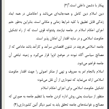
پيکار با دشمن داخلى است.”(3)
دين اسلام دين کامل و همه‌جانبه‌اى مى‌باشد و احکامش در همه ابعاد
زندگى قابل تطبيق با کليه شرايط زمانى و مکانى است. بنابراين به‌طور حتم
اجراى احکام اسلام در جامعه نيازمند پشتوانه قوى است که از راه تشکيل
حکومت اسلامى و در سايه اقتدار آن امکان پذير است.
جامعه اسلامى هرچند در شئون اقتصادى سرآمد و کارآمد باشد مادامى که از
مصالح سياسى آگاه نبوده در موضع انزوا قرار مى‌گيرد و زمينه تباهى آن
جامعه فراهم مى‌شود.
اسلام باانجام امر به معروف و نهى از منکر اصولى را جهت اقتدار حکومت
اسلامى ارائه مى‌نمايد که نمودارى از آن نقل مى‌شود:
تشکيل حکومت اسلامى براى اجراى احکام اسلام
منظور از سياست يعنى روش اداره کردن جامعه يا تنظيم جامعه به صورتى که
مصالح و خواسته‌هاى جامعه تحقق يابد به تعبير ديگر آئين کشورداري.(4)