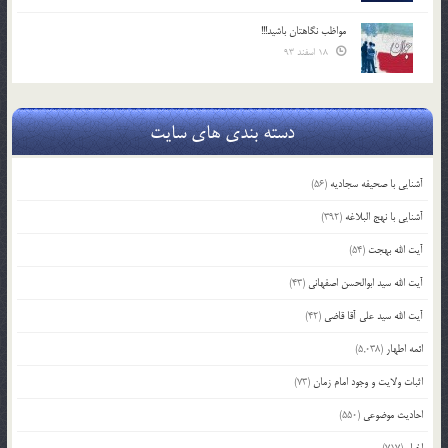
مواظب نگاهتان باشید!!!
18 اسفند 93
دسته بندی های سایت
آشنایی با صحیفه سجادیه
(56)
آشنایی با نهج البلاغه
(392)
آیت الله بهجت
(54)
آیت الله سید ابوالحسن اصفهانی
(43)
آیت الله سید علی آقا قاضی
(42)
ائمه اطهار
(5,038)
اثبات ولایت و وجود امام زمان
(73)
احادیث موضوعی
(550)
اخبار
(717)