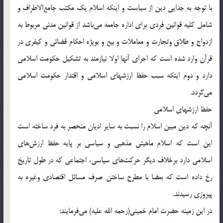
با توجه به جدايى دين از سياست و اينکه اسلام يک مکتب جامع‌الاطراف و
شامل کليه قوانين فردى براى اداره جامعه مى‌باشد از قوانين مدنى مربوط به
ازدواج و طلاق وتجارت و معاملات و بيع و بويژه احکام قضائى و کيفرى در
قرآن وارد شده است که اجراى آنها اولا نيازمند به تشکيل حکومت اسلامى
دارد و دوم اينکه سبب حفظ ارزشهاى اسلامى و اقتدار حکومت اسلامى
مى‌گردد.
حفظ ارزشهاى اسلامي
آنچه که دين مبين اسلام را نسبت به ساير اديان منحصر به فرد ساخته است
اين است که اسلام ماهيتى مذهبى و سياسى بر پايه حفظ ارزش‌هاى
اسلامى دارد برخلاف ديگر حرکت‌هاى سياسي، اجتماعى که در طول تاريخ
رخ داده است که بعضا با مطرح ساختن صرف مسائل اقتصادى وغيره به
پيروزى رسيدند.
در اين زمينه حضرت امام خميني(رحمه الله عليه) مى‌فرمايند: