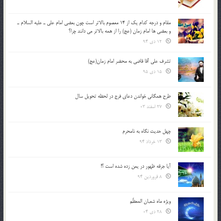
مقام و درجه كدام يك از 14 معصوم بالاتر است چون بعضي امام علي ـ عليه السلام ـ
و بعضي ها امام زمان (عج) را از همه بالاتر مي دانند چرا؟
12 دی 94
تشرف علي آقا قاضي به محضر امام زمان(عج)
15 دی 95
طرح همگانی خواندن دعای فرج در لحظه تحویل سال
27 اسفند 03
چهل حدیث نگاه به نامحرم
13 خرداد 94
آیا جرقه ظهور در یمن زده شده است ؟!
8 فروردین 94
ویژه ماه شعبان المعظّم
28 دی 04