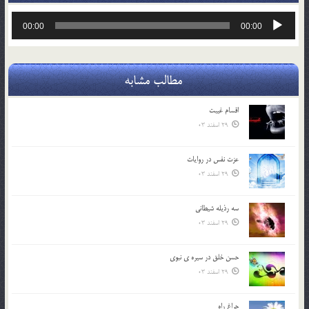
پخش‌کننده
00:00
00:00
صوت
مطالب مشابه
اقسام غيبت
29 اسفند 03
عزت نفس در روايات
29 اسفند 03
سه رذیله شیطانی
29 اسفند 03
حسن خلق در سيره ي نبوي
29 اسفند 03
چراغ راه