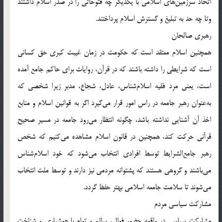
اتحاد سرزمين‌هاى اسلامى با يکديگر چه فتوحاتى را در صدر اسلام داشتند
وتا چه حد به تبليغ و گسترش اسلام پرداختند.
رهبرى صالحان
همچنين اسلام معتقد است که حکومت در زمان غيبت کبرى حق کسانى
است که شرايطى را داشته باشند که در قرآن، روايات براى حاکم جامع آمده
است، يعنى مرد فقيه اسلام‌شناس، عادل، شجاع، مدبر زيرا شخصى که
به‌عنوان رهبر جامعه در راس امور قرار مى‌گيرد اگر به قوانين اسلام و منابع
اخذ آن آشنايى نداشته باشد، چگونه انتظار مى‌رود جامعه در مسير صحيح
قرآنى حرکت کند، همچنين در قانون اسلام مشاهده مى‌کنيم که شخص
رهبر جامع‌الشرايط توسط افرادى انتخاب مى‌شود که خود اسلام‌شناس
مى‌باشند و گروهى هستند که پشتوانه مردمى نيز دارند و توسط ملت انتخاب
مى‌شوند تا سلامت جامعه اسلامى بهتر حفظ گردد.
مشارکت سياسى مردم
مشارکت سياسى در واقعه حضور فعال، سالم و توام با هوشيارى و شناخت