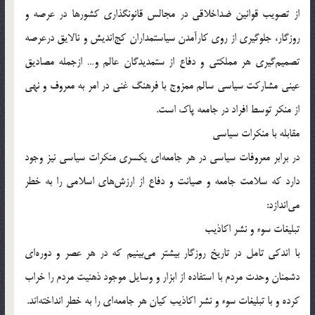
از تصويب قوانين ضداخلاقى در مجالس قانونگذارى کشورها در عرصه و
روزگار، جلوگيرى از روى کارآمدن سياستمداران کج‌انديش و نالايق درعرصه
تصميم‌گيرى هر مملکتى و دفاع از ستمديدگان عالم و… ازجمله مصاديق
عينى مشارکت سياسى سالم ممزوج با فرهنگ غنى در امر به معروف و نهى
از منکر توسط افراد در جامعه پاک است.
مقابله با منکرات سياسي
در برابر معروفات سياسى در هر جامعه‌اى يکسرى منکرات سياسى نيز وجود
دارد که سلامت جامعه و صيانت و دفاع از ارزش‌هاى اسلامى را به خطر
مى‌اندازد:
تبليغات سوء و نشر اکاذيب
با اندکى تامل در تاريخ روزگار بيشتر مى‌بينيم که در هر عصر و دوره‌اى
دشمنان وحدت مردم با استفاده از ابزار و وسايل موجود ذهنيت مردم را خراب
کرده و با تبليغات سوء و نشر اکاذيب کيان هر جامعه‌اى را به خطر انداخته‌اند.