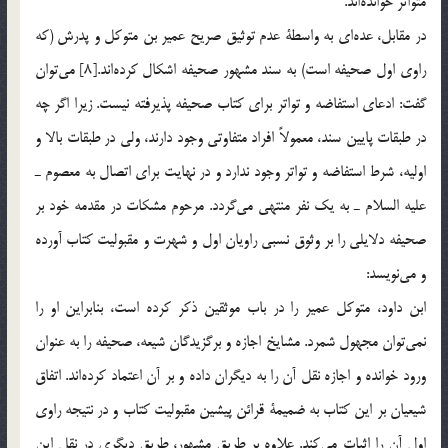
متواتر خوانده‌اند.
در مقابل، عده‌اي به واسطة عدم توثيق صريح عمير بن متوكل و پدرش (كه
راوي اول صحيفه است) به سند مشهور صحيفه اشكال كرده‌اند.[8] مي‌توان
گفت: ادعاي استفاضه و تواتر براي كتاب صحيفه پذيرفته نيست. زيرا اگر چه
در طبقات پايين سند، معمولاً افراد متفاوتي وجود دارند، ولي در طبقات بالا و
اوليه، شرط استفاضه و تواتر وجود ندارد و در نهايت براي اتصال به معصوم ـ
عليه السلام ـ به يك نفر منتهي مي‌گردد. مرحوم مشكات در مقدمه خود بر
صحيفه دلايلي را بر وثوق نسبي راويان اول و شهرت و مقبوليت كتاب آورده
و مي‌نويسد:
ابن داود، متوكل عمير را در باب موثقين ذكر كرده است، بنابراين او را
نمي‌توان مجهول شمرد. مشايخ اجازه و برگزيدگان شيعه، صحيفه را به عنوان
ورود خوانده و اجازه نقل آن را به ديگران داده و بر آن اعتماد كرده‌اند. اتفاق
شيعيان بر اين كتاب به ضميمة قرائن پيشين مقبوليت كتاب و در نتيجه راوي
اول آن را اثبات مي‌كند. علاوه بر طريق مشهور، طريق ديگري در نقل اين