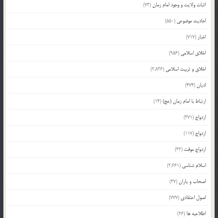
اثبات ولایت و وجود امام زمان
(73)
احادیث موضوعی
(550)
اخبار
(717)
اخلاق اسلامی
(956)
اخلاق و تربیت اسلامی
(2,836)
ادیان
(474)
ارتباط با امام زمان (عج)
(14)
ازدواج
(371)
ازدواج
(117)
ازدواج موقت
(32)
اسلام شناسی
(2,661)
اصحاب و یاران
(37)
اصول اعتقادی
(777)
اطلاعیه ها
(26)