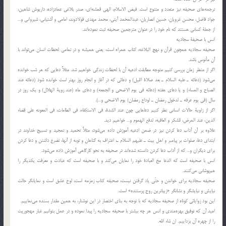
ترجمه‌هاي صحيفه نيز متعدد و متنوع است. فيض الاسلام، الهي قمشه‌اي، صدر بلاغي عمادزاده، داريوش شاهين،
جواد فاضل، محسن غرويان، حسين انصاريان، عبدالمحمد آيتي، محمد مهدي فولادوند، امامي و آشتياني، شيرواني و…
از جملة كساني هستند كه نام خود را در عنوان مترجمين صحيفه ثبت نموده‌اند.
انس با صحيفة سجاديه
صحيفه سجاديه همچون قرآن و نهج البلاغه، كتاب همراه است، يعني هميشه و در تمامي لحظات انسان مي‌تواند با
آن مأنوس باشد.
اگر از منظر زمان بررسي كنيم متوجه مطابقت ادعيه آن با لحظات زندگي خواهيم شد. مثلاً دعايي كه هر شب خوانده
مي‌شود (دعائه ـ عليه السلام ـ بعد صلاة الليل) و دعائي كه در آغاز و انجام روز بهتر است خوانده شود (دعائه عند
الصباح و المساء) و يا دعاي هفته (دعائه في يوم الاضحي و الجمعه) و دعاي ماه (عند روية الهلال) و يك روز در
سال (في يوم عرفه ـ لدخول رمضان ـ لوداع رمضان) يوم الاضحي و…).
اگر از زاوية حالات انساني نظر كنيم دعاهايي چون عند الشدة، في الاستكفاء، في الطامات، في المعونه علي قضاء
الدين، عند المرض، للشكر و العافيه، لدفع الهموم و… خواهيم ديد.
علاوه بر آن آداب دعا كردن نيز در ضمن ادعيه آموزش داده مي‌شود، مثلاً تحميد و تمجيد و تسبيح خداوند در
ابتداي دعا، صلوات بر پيامبر و اهل بيت ـ عليهم السلام ـ، اعتراف به گناهان و توبه از آنها، تضرع داشتن و دعا كردن
براي ديگران و… كه از آداب دعا كردن دانسته شده‌اند در صحيفه به نحو كارگاهي آموزش داده مي‌شود.
انس با صحيفه است كه الدعا مخ العبادة خود را نمايان مي‌كند و با صحيفه است كه عبادت و معرفت يكديگر را
هم‌پوشاني مي‌كنند.
صحيفه سجاديه براي خواندن و حتّي ياد گرفتن نيست، صحيفه كتاب زمزمه است، لوح عشق است و نمايانگر حالت
نيايش و نيايشگر و نشانگر «زيباترين روح پرستنده» است.
اين بود زوايائي كوتاه از صحيفه سجاديه كه با توجه به بناي اختصار در اين نوشتار، به همين مقدار بسنده مي‌نماييم.
اميد آن كه توفيق بهره‌مندي و انس هر چه بيشتر با صحيفه سجاديه را پيدا نموده و در عمل بتوانيم غبار مهجوريت
را از چهره آن بزداييم. ان شاء الله.