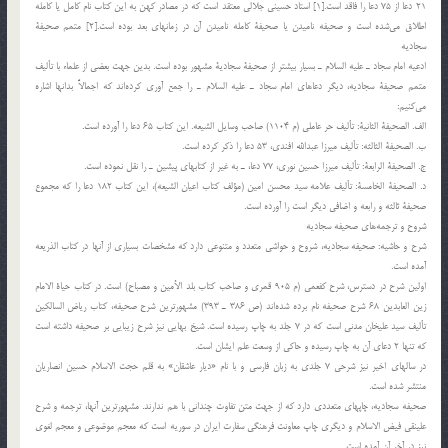
21 دعا از 75 دعا را فاقد است.[1] استاد حسيني جلالي معتقد است كه در مصادر كهن به اين كتاب نام كامل يا كامله
اطلاق مي‌شده است و صحيفه ناميدن يا صحيفة كامله ناميدن آن در زمانهاي بعد بوده است.[2] متمم صحيفة
سجاديه
ادعيه امام سجاد ـ عليه السلام ـ بسيار بيشتر از صحيفة سجادية مشهور بوده است. بدين جهت بعضي از علماء با تأليف
متمم صحيفة سجاديه، ديگر دعاهاي امام سجاد ـ عليه السلام ـ را جمع آوري كرده‌اند كه اجمالاً بدانها اشاره
مي‌كنيم:
الف. الصحيفة الثانية: تأليف حر عاملي (م 1104) صاحب وسايل الشيعه. اين كتاب 65 دعا را آورده است.
ب. الصحيفة الثالثه: تأليف ميرزا عبدالله افندي، 53 دعا را ذكر كرده است.
ج. الصحيفة الرابعة: تأليف ميرزا حسين نوري، 77 دعا، ـ به غير از كتابهاي پيشين ـ را نقل نموده است.
د. الصحيفة الخامسة: تأليف علامه سيد محسن امين (مؤلف كتاب اعيان الشيعه)، اين كتاب 182 دعا را كه مجموع
صحيفة ثالثه و رابعه و اضافي ديگر است را آورده است.
شروح و ترجمه‌هاي صحيفه سجاديه
شرح و حاشيه: صحيفه سجاديه، شروح و حواشي متعدد و متنوعي دارد كه مشخصات بسياري از آنها در كتاب الذريعه
آمده است.
اولين شرح در دسترس، شرح كفعمي (م 905 قمري و صاحب كتاب بلد الأمين و مصباح) است. در كتاب حياة الامام
زين العابدين 68 شرح صحيفه نام برده شده‌اند (ص 386 ـ 393) مشهورترين شرح صحيفه، كتاب رياض السالكين
تأليف سيد عليخان مدني است كه در 7 جلد به چاپ رسيده است. شيخ بهايي نيز شرح زيبايي بر صحيفه داشته است
كه تنها 2 دعاي آن به چاپ رسيده و حاكي از وسعت علم ايشان است.
در سالهاي اخير نيز شرحي 7 جلدي به زبان فارسي و با نام «ديار عاشقان» به قلم حجت الاسلام حسين انصاريان
منتشر شده است.
صحيفه سجاديه، چاپهاي متعددي دارد كه از جهت متن تفاوت چنداني با هم ندارند. مشهورترين آنها، ترجمه و شرح
علينقي فيض الاسلام و ديگري چاپ معاونت فرهنگي سفارت ايران در سوريه است كه معجم موضوعي و معجم لغوي
نيز در آخر آن آمده است.