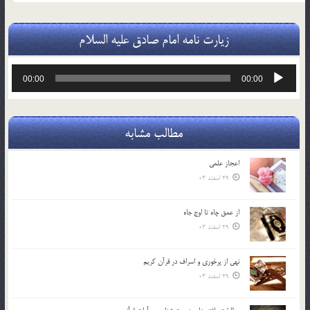
زیارت نامه امام صادق علیه السلام
پخش‌کننده
00:00
00:00
صوت
مطالب مشابه
اعجاز علمی
29 اسفند 03
از عمق چاه تا اوج جاه
29 اسفند 03
نهي از پرخوري و اسراف در قرآن کريم
29 اسفند 03