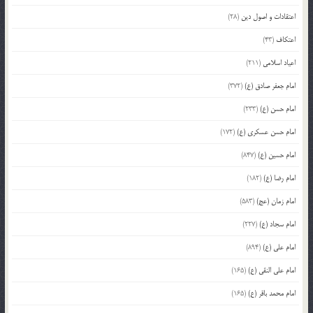
اعتقادات و اصول دین
(28)
اعتکاف
(43)
اعیاد اسلامی
(211)
امام جعفر صادق (ع)
(372)
امام حسن (ع)
(233)
امام حسن عسکری (ع)
(172)
امام حسین (ع)
(847)
امام رضا (ع)
(182)
امام زمان (عج)
(583)
امام سجاد (ع)
(227)
امام علی (ع)
(894)
امام علی النقی (ع)
(165)
امام محمد باقر (ع)
(165)