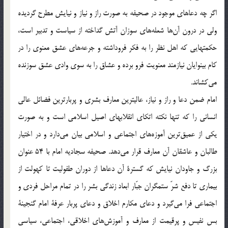
اگر چه دعاهاي موجود در صحيفه به صورت راز و نياز و نيايش مطرح گرديده
ولي در درون آن‌ها شعله‌هاي سوزان آتش گداخته از سياست و تدبير است،
حكمتهايي كه اهل نظر را به فكر فروداشته و جرعه‌هاي عشق معنوي را در
كام بينوايان نيازمند معنويت فرو برده و عشاق را به سوي وادي عشق سوزنده
مي‌كشاند.
امام ضمن دعا و راز و نياز، ‌عاليترين معارف بشري و پربارترين فضائل عالي
انساني را كه تنها نكته اتكاي انقلابهاي اصيل اسلامي است و به صورت
يكي از عميق‌ترين آموزه‌هاي اجتماعي و اسلامي بيان مي‌دارد و در اختيار
طالبان و عاشقان آن معارف قرار مي‌دهد. صحيفه سجاديه امام با 54 عنوان
بزرگ و جاودان نيايش كه گسترة آن دعاها از دوران طفوليت تا كهولت از
بيماري تا دفع شرّ ستمگران جبّار ابعاد زندگي بشر را در تمام مراحل فردي و
اجتماعي فرا مي‌گيرد و دعاي مكارم اخلاق و دعاي پربار عرفة امام گنجينة
بس نفيس و پرقيمت از معارف و آموزش‌هاي اخلاقي، اجتماعي، سياسي