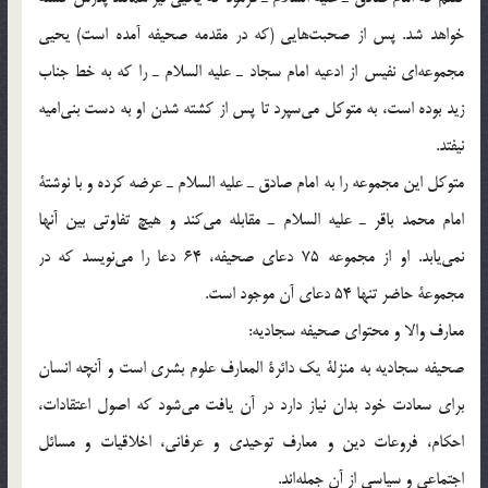
خواهد شد. پس از صحبت‌هايي (كه در مقدمه صحيفه آمده است) يحيي
مجموعه‌اي نفيس از ادعيه امام سجاد ـ عليه السلام ـ را كه به خط جناب
زيد بوده است، به متوكل مي‌سپرد تا پس از كشته شدن او به دست بني‌اميه
نيفتد.
متوكل اين مجموعه را به امام صادق ـ عليه السلام ـ عرضه كرده و با نوشتة
امام محمد باقر ـ عليه السلام ـ مقابله مي‌كند و هيچ تفاوتي بين آنها
نمي‌يابد. او از مجموعه 75 دعاي صحيفه، 64 دعا را مي‌نويسد كه در
مجموعة حاضر تنها 54 دعاي آن موجود است.
معارف والا و محتواي صحيفه سجاديه:
صحيفه سجاديه به منزلة يك دائرة المعارف علوم بشري است و آنچه انسان
براي سعادت خود بدان نياز دارد در آن يافت مي‌شود كه اصول اعتقادات،
احكام، فروعات دين و معارف توحيدي و عرفاني، ‌اخلاقيات و مسائل
اجتماعي و سياسي از آن جمله‌اند.