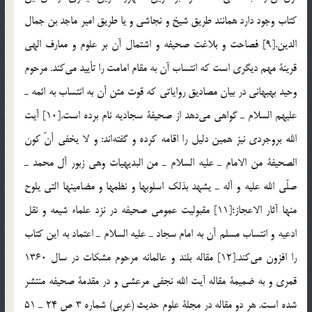
كتاب وجود دارد همانند طريق شيخ و نجاشي و يا طريق امير ماجد بن جمال
الدين.[9] فصاحت و بلاغت صحيفه و اشتمال آن بر علوم و معارف الهي
قرينة مهم ديگري است كه انتساب آن به مقام امامت را تأييد مي‌كند. مرحوم
وحيد بهبهاني در بيان مصاديق رواياتي كه قوت متن آن به انتساب به ائمه ـ
عليهم السلام ـ گواهي مي‌دهد از صحيفة سجاديه نام برده است.[10] آيت
الله بروجردي نيز همين دليل را اقامه كرده و گفته‌اند: و لا يخفي أنّ كون
الصحيفة من الامام ـ عليه السلام ـ من البديهيات وهي زبور آل محمد ـ
صلّي الله عليه و آله ـ يشهد بذلك اسلوبها و نظمها و مضامينها التي يلوح
منها آثار الاعجاز؛[11] مقبوليت عمومي صحيفه در نزد علماء شيعه و نقل
ادعيه و انتساب مسلم آن به امام سجاد ـ عليه السلام ـ اعتماد به اين كتاب
را افزون مي‌كند.[12] مقاله بلند و عالمانه مرحوم مشكات در سال 1360
قمري و به ضميمة مقاله آيت الله نجفي مرعشي و در مقدمة صحيفه منتشر
شده است. هر دو مقاله در مجلة علوم حديث (عربي) شماره 3 ص 24 ـ 51