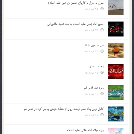
منزل به منزل با کاروان حسین بن علی علیه السلام
25 خرداد 05
پاسخ امام زمان علیه السلام به چند شبهه عاشورایی
25 خرداد 05
من سرزمین کربلا
25 خرداد 05
بیعت با عاشورا
25 خرداد 05
ویژه عید غدیر خم
10 خرداد 05
کامل ترین پیام غدیر ترجمه روان از خطابه جهانی پیامبر اکرم در غدیر خم
10 خرداد 05
ویژه میلاد امام هادی علیه السلام