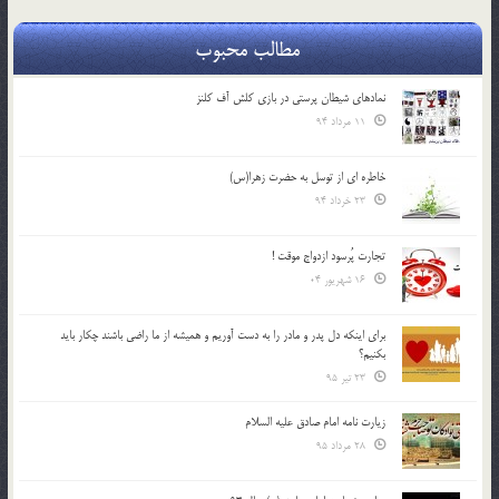
مطالب محبوب
نمادهای شیطان پرستی در بازی کلش آف کلنز
11 مرداد 94
خاطره ای از توسل به حضرت زهرا(س)
23 خرداد 94
تجارت پُرسود ازدواج موقت !
16 شهریور 04
براي اينكه دل پدر و مادر را به دست آوريم و هميشه از ما راضي باشند چكار بايد
بكنيم؟
23 تیر 95
زیارت نامه امام صادق علیه السلام
28 مرداد 95