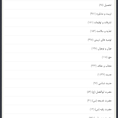
تحصیل
(65)
تربیت و مشاوره
(481)
تشرفات و توقیعات
(181)
تغذیه و سلامت
(156)
توصیه های تربیتی
(498)
جوان و نوجوان
(148)
حج
(118)
حجاب و عفاف
(333)
حدیث
(1,737)
حدیث شناسی
(97)
حضرت ابوالفضل (ع)
(54)
حضرت خدیجه (س)
(41)
حضرت رقیه (س)
(13)
حضرت زینب (س)
(66)