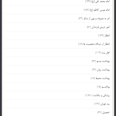
امام محمد تقی (ع)
(146)
امام موسی کاظم (ع)
(152)
امر به معروف و نهی از منکر
(63)
امور تربیتی فرزندان
(51)
انتظار
(164)
انتظار از دیدگاه شخصیت ها
(17)
اهل بیت
(104)
بهداشت جسم
(73)
بهداشت روان
(26)
بهداشت محیط
(18)
بودائیسم
(15)
پزشکی و سلامت
(1,980)
پند خوبان
(129)
تحصیل
(62)