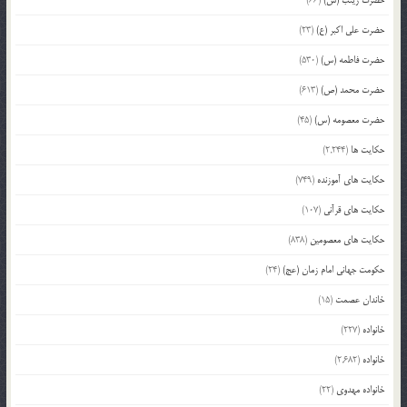
حضرت علی اکبر (ع)
(23)
حضرت فاطمه (س)
(530)
حضرت محمد (ص)
(613)
حضرت معصومه (س)
(45)
حکایت ها
(2,244)
حکایت های آموزنده
(749)
حکایت های قرآنی
(107)
حکایت های معصومین
(838)
حکومت جهانی امام زمان (عج)
(24)
خاندان عصمت
(15)
خانواده
(227)
خانواده
(2,682)
خانواده مهدوی
(22)