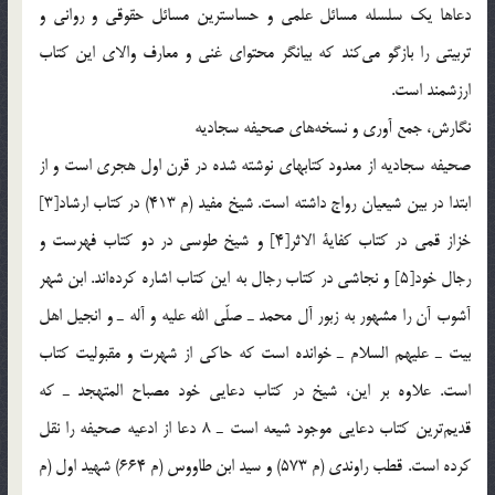
دعاها يك سلسله مسائل علمي و حساسترين مسائل حقوقي و رواني و
تربيتي را بازگو مي‌كند كه بيانگر محتواي غني و معارف والاي اين كتاب
ارزشمند است.
نگارش، جمع آوري و نسخه‌هاي صحيفه سجاديه
صحيفه سجاديه از معدود كتابهاي نوشته شده در قرن اول هجري است و از
ابتدا در بين شيعيان رواج داشته است. شيخ مفيد (م 413) در كتاب ارشاد[3]
خزاز قمي در كتاب كفاية الاثر[4] و شيخ طوسي در دو كتاب فهرست و
رجال خود[5] و نجاشي در كتاب رجال به اين كتاب اشاره كرده‌اند. ابن شهر
آشوب آن را مشهور به زبور آل محمد ـ صلّي الله عليه و آله ـ و انجيل اهل
بيت ـ عليهم السلام ـ خوانده است كه حاكي از شهرت و مقبوليت كتاب
است. علاوه بر اين، شيخ در كتاب دعايي خود مصباح المتهجد ـ كه
قديم‌ترين كتاب دعايي موجود شيعه است ـ 8 دعا از ادعيه صحيفه را نقل
كرده است. قطب راوندي (م 573) و سيد ابن طاووس (م 664) شهيد اول (م