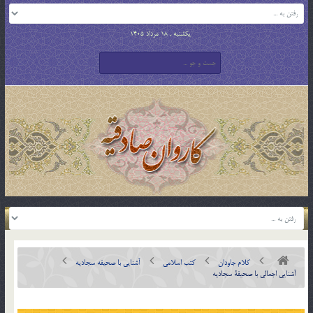
یکشنبه , 18 مرداد 1405
کلام جاودان
کتب اسلامی
آشنایی با صحیفه سجادیه
آشنايي اجمالي با صحيفة سجاديه