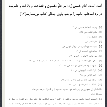
آمده است، امام خميني (ره) نيز علوّ مضمون و فصاحت و بلاغت و مقبوليت
در نزد اصحاب اماميه را موجب وثوق اجمالي كتاب مي‌شمارند.[13]
[1] . وصيت نامه امام خميني، ص 3.
[2] . معالم العلماء، ص 135.
[3] . الارشاد، ج 2.
[4] . كفاية الاثر، ص.
[5] . فهرست شيخ طوسي، ص ، رجال طوسي، ص .
[6] . مجله علوم الحديث، ش 3.
[7] . بحار الانوار الانوار، ج 110، ص 61.
[8] . معجم رجال الحديث، ج 14، ص 187؛ المكاسب المحرمه، امام خميني، ج 1، ص 320.
[9] . رجوع شود به بحار الانوار، ج 110، ص 95 ـ 97.
[10] . فوائد الوحيد البهبهاني، ص 60.
[11] . البدر الزاهر، ص 25.
[12] . مجلة علوم الحديث، شماره 3، ص 28 ـ 31.
[13] . المكاسب المحرمة، ج 1، ص 320.
@#@ ايشان همچنين در وصيتنامه خود صحيفه سجاديه را از افتخارات شيعه شمرده‌اند.
صحيفة كامله
دربارة توصيف نسخة مشهور صحيفه سجاديه به «كامله» وجوه گوناگوني ذكر شده است. يك نظريه آن است كه
نسخه‌هاي مختلف صحيفه ناقص‌تر از اين نسخه بوده است و بدين جهت اين نسخه را «كامله» نام نهاده‌اند. اگر چه