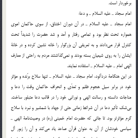
برخوردار است.
امام سجاد ـ عليه السلام ـ و دعا:
امام سجاد ـ عليه السلام ـ در آن دوران اختناق، از سوي حاكمان اموي
همواره تحت نظر بود و تمامي رفتار و آمد و شد حضرت را شديداً تحت
كنترل قرار مي‌دادند و به تعريفي آن بزرگوار را خانه نشين كرده و در خانة‌
ايشان را به روي شيعيان بسته بودند و نمي‌گذاشتند مردم به راحتي از معارف
الهي امام ـ عليه السلام ـ استفاده نمايند.
در اين هنگامة دردآلود، امام سجاد ـ عليه السلام ـ تنها سلاح برّنده و مؤثر
خود در برابر سيل هجوم ظلم و تعدّي و انحراف حاكمان وقت را دعا و
مناجات دانسته و رسالت الهي و نوراني خود را در قالب دعا متبلور ساخت.
بي‌شك تأثير دعا در آن شرائط زماني حتي از جهاد با شمشير و نبرد با سلاح
گرم مؤثرتر بود. تا جائي كه حضرت امام خميني (ره) در وصيت‌نامة الهي ـ
سياسي خودشان از آن به عنوان قرآن صاعد ياد مي‌كند و آن را زبور آل