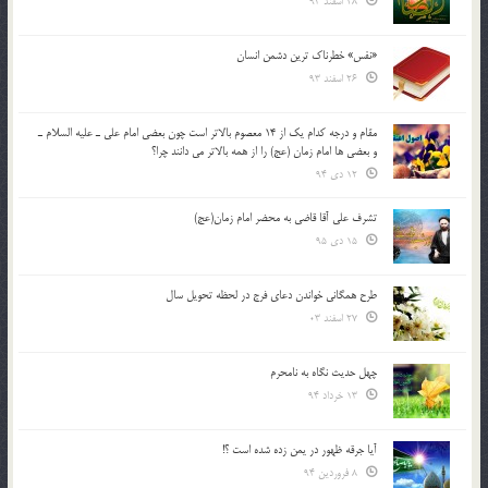
28 اسفند 93
«نفس» خطرناک ترین دشمن انسان
26 اسفند 93
مقام و درجه كدام يك از 14 معصوم بالاتر است چون بعضي امام علي ـ عليه السلام ـ
و بعضي ها امام زمان (عج) را از همه بالاتر مي دانند چرا؟
12 دی 94
تشرف علي آقا قاضي به محضر امام زمان(عج)
15 دی 95
طرح همگانی خواندن دعای فرج در لحظه تحویل سال
27 اسفند 03
چهل حدیث نگاه به نامحرم
13 خرداد 94
آیا جرقه ظهور در یمن زده شده است ؟!
8 فروردین 94