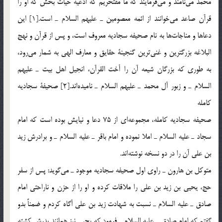
محمد مي‌نامند و مي‌فرمايند كه ما مفتخريم كه ادعيه حيات بخش كه او را
قرآن صاعد مي‌خوانند از ائمه معصومين ـ عليهم السلام ـ است.[1] اين
دعاها و مناجات‌ها به نام صحيفه سجاديه معروف است، و پس از قرآن و نهج
البلاغه بزرگترين و غني‌ترين گنجينة حقايق و معارف الهي به شمار مي‌رود،
به طوري كه بزرگان شيعه آن را أخت القرآن، انجيل اهل بيت ـ عليهم
السلام ـ و زبور آل محمد ـ عليهم السلام ـ ناميده‌اند.[2] صحيفة سجاديه
كامله
صحيفه سجاديه كامله، مجموعه‌اي از 75 دعا و نيايش بوده است كه امام
سجاد ـ عليه السلام ـ املا نموده و امام باقر ـ عليه السلام ـ و برادرش زيد
بن علي آن را در دو نسخه نوشته‌اند.
متوكل بن هارون ـ راوي اول صحيفه سجاديه موجود ـ مي‌گويد: پس از سفر
حج، يحيي بن زيد بن علي را ملاقات كرده و او را از حزن و ناراحتي امام
صادق ـ عليه السلام ـ نسبت به شهادت زيد بن علي آگاه كردم و ضمناً بدو
گفتم كه امام صادق ـ عليه السلام ـ فرمود كه يحيي نيز همانند پدرش كشته