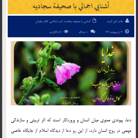
آشنايي اجمالي با صحيفة سجاديه
خادم اهل البیت
آشنایی با صحیفه سجادیه
,
کتب اسلامی
,
کلام جاودان
2 اردیبهشت 94
0 دیدگاه
3807بازدید
دعا، پيوندي معنوي ميان انسان و پروردگار است كه اثر تربيتي و سازندگي
مهمي در روح انسان دارد، از اين رو دعا از ديدگاه اسلام از جايگاه خاصي