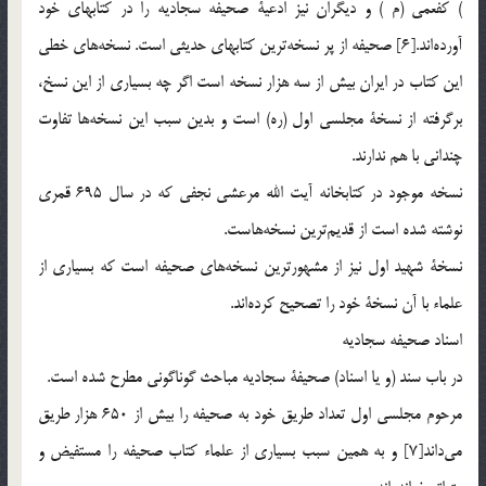
) كفعمي (م ) و ديگران نيز ادعية صحيفه سجاديه را در كتابهاي خود
آورده‌اند.[6] صحيفه از پر نسخه‌ترين كتابهاي حديثي است. نسخه‌هاي خطي
اين كتاب در ايران بيش از سه هزار نسخه است اگر چه بسياري از اين نسخ،
برگرفته از نسخة مجلسي اول (ره) است و بدين سبب اين نسخه‌ها تفاوت
چنداني با هم ندارند.
نسخه موجود در كتابخانه آيت الله مرعشي نجفي كه در سال 695 قمري
نوشته شده است از قديم‌ترين نسخه‌هاست.
نسخة شهيد اول نيز از مشهورترين نسخه‌‌هاي صحيفه است كه بسياري از
علماء با آن نسخة خود را تصحيح كرده‌اند.
اسناد صحيفه سجاديه
در باب سند (و يا اسناد) صحيفة سجاديه مباحث گوناگوني مطرح شده است.
مرحوم مجلسي اول تعداد طريق خود به صحيفه را بيش از 650 هزار طريق
مي‌داند[7] و به همين سبب بسياري از علماء كتاب صحيفه را مستفيض و