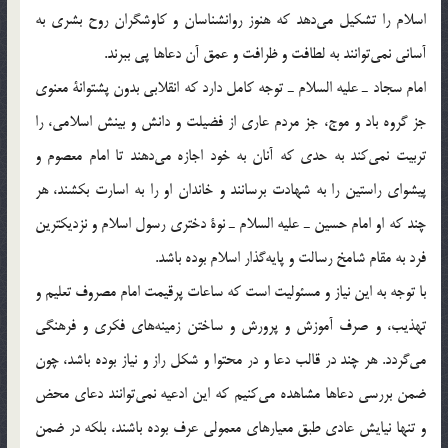
اسلام را تشكيل مي‌دهد كه هنوز روانشناسان و كاوشگران روح بشري به
آساني نمي‌توانند به لطافت و ظرافت و عمق آن دعاها پي ببرند.
امام سجاد ـ عليه السلام ـ توجه كامل دارد كه انقلابي بدون پشتوانة معنوي
جز گروه باد و موج، جز مردم عاري از فضيلت و دانش و بينش اسلامي، را
تربيت نمي‌كند به حدي كه آنان به خود اجازه مي‌دهند تا امام معصوم و
پيشواي راستين را به شهادت برسانند و خاندان او را به اسارت بكشند،‌ هر
چند كه او امام حسين ـ عليه السلام ـ نوة دختري رسول اسلام و نزديكترين
فرد به مقام شامخ رسالت و پايه‌گذار اسلام بوده باشد.
با توجه به اين نياز و مسئوليت است كه ساعات پرقيمت امام مصروف تعليم و
تهذيب، و صرف آموزش و پرورش و ساختن زمينه‌هاي فكري و فرهنگي
مي‌گردد. هر چند در قالب دعا و در محتوا و شكل راز و نياز بوده باشد، چون
ضمن بررسي دعاها مشاهده مي‌كنيم كه اين ادعيه نمي‌توانند دعاي محض
و تنها نيايش عادي طبق معيارهاي معمولي عرف بوده باشند، بلكه در ضمن