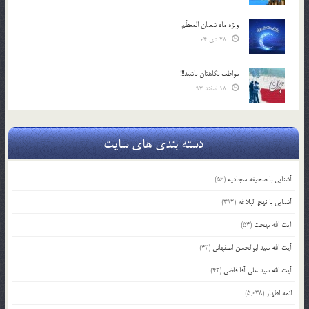
ویژه ماه شعبان المعظّم
28 دی 04
مواظب نگاهتان باشید!!!
18 اسفند 93
دسته بندی های سایت
آشنایی با صحیفه سجادیه
(56)
آشنایی با نهج البلاغه
(392)
آیت الله بهجت
(54)
آیت الله سید ابوالحسن اصفهانی
(43)
آیت الله سید علی آقا قاضی
(42)
ائمه اطهار
(5,038)