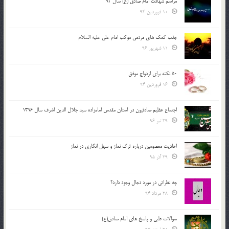
مراسم شهادت امام صادق (ع) سال 93
10 فروردین 94
جذب کمک های مردمی موکب امام علی علیه السلام
11 شهریور 96
50 نکته برای ازدواج موفق
16 فروردین 94
اجتماع عظیم صادقیون در آستان مقدس امامزاده سید جلال الدین اشرف سال 1396
29 تیر 96
احادیث معصومین درباره ترک نماز و سهل انگاری در نماز
29 آذر 95
چه نظراتی در مورد دجال وجود دارد؟
28 مرداد 94
سوالات طبی و پاسخ های امام صادق(ع)