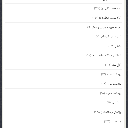
امام محمد تقی (ع)
(146)
امام موسی کاظم (ع)
(152)
امر به معروف و نهی از منکر
(63)
امور تربیتی فرزندان
(51)
انتظار
(164)
انتظار از دیدگاه شخصیت ها
(17)
اهل بیت
(104)
بهداشت جسم
(73)
بهداشت روان
(26)
بهداشت محیط
(18)
بودائیسم
(15)
پزشکی و سلامت
(1,980)
پند خوبان
(129)