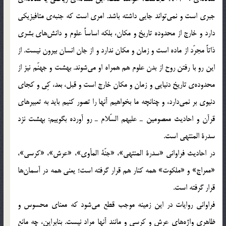
جبري است و نمي‌تواند جايي داشته باشد. امري است كه جنبه‌ي متافيزيكي
دارد و خارج از محدوده تاريخ و مكان، بلكه اساساً علوم و دانش‌هاي بشري
ذاتاً مجرّد از ماده است و زمان و مكان ندارد و از جان انسان بيرون نيست. از
اين رو با رفتن روح از بدن علوم هم همراه او مي‌شوند. بهشت و جهنّم نيز از
محدوده‌ي تاريخ دنيايي و زمان و مكان خارج است و قبل، بعد، كِي و كجاي
دنيوي بر نمي‌دارد، و چنانچه ما بخواهيم آنها را تصور كنيم بايد به تعبيرهاي
قرآن و احاديث معصومين ـ عليهم السّلام ـ رو آورده بگوييم: بهشت نزد
سدرة المنتهي است.
در احاديث فراواني «سدرة المنتهي»، «جنّة المأوي»، «عرش»، «كرسي»،
«معراج» و «ملكوت» همه كنار هم قرار گرفته است؛ يعني همه در آسمان‌ها
قرار گرفته است.
فراواني روايات در اين زمينه موجب قطع مي‌شود كه معناي محسوس و
ظاهري واژه‌هاي عرش و كرسي و مانند آنها مراد نيست. بنابراين، چه مانع