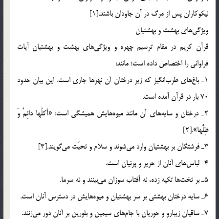
نيكوكاران پس از مرگ در آن جاودان باشند.[1]
ويژگي‌هاي بهشت و بهشتيان
قرآن كريم در مقام ترسيم چهره و ويژگي‌هاي بهشت و بهشتيان آيات
فراواني را اختصاص داده است؛ مانند:
1ـ باغ‌هاي طرب‌انگيز كه زير درختان آن نهرها جاري است. اين بيان حدود
70 بار در قرآن آمده است.
2ـ درختان و سايه‌هاي آن مانند ميوه‌هايش هميشگي است: «أكلُها دائِمٌ وَ
ظِلُّها».[2]
3ـ فرشتگان بر بهشتيان وارد مي‌شوند و سلام و تحيّت مي‌گويند.[3]
4ـ لباس‌هاي آنان از حرير و پرنيان است.
5ـ بر تخت‌ها تكيه زده، نه آفتاب سوزان مي‌بينند و نه سرما.
6ـ سايه درختان بهشتي بر سر بهشتيان و ميوه‌هايش در دسترس آنان است.
7ـ ساقيان زيبارو و حوريان با جام‌هاي سيمين و بلورين بر آنان دور مي‌زنند.