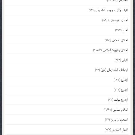
ائمه اطهار
(5,038)
اثبات ولایت و وجود امام زمان
(73)
احادیث موضوعی
(550)
اخبار
(717)
اخلاق اسلامی
(956)
اخلاق و تربیت اسلامی
(2,836)
ادیان
(474)
ارتباط با امام زمان (عج)
(14)
ازدواج
(371)
ازدواج
(117)
ازدواج موقت
(32)
اسلام شناسی
(2,661)
اصحاب و یاران
(37)
اصول اعتقادی
(777)