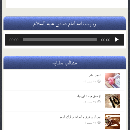
زیارت نامه امام صادق علیه السلام
پخش‌کننده
00:00
00:00
صوت
مطالب مشابه
اعجاز علمی
29 اسفند 03
از عمق چاه تا اوج جاه
29 اسفند 03
نهي از پرخوري و اسراف در قرآن کريم
29 اسفند 03