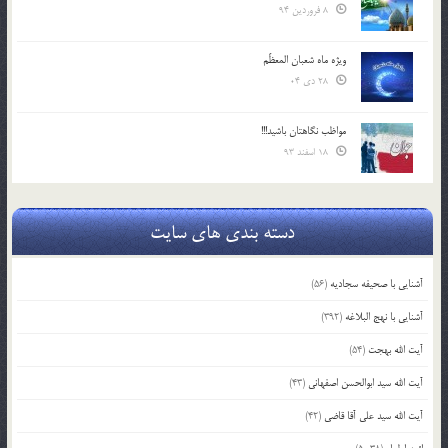
8 فروردین 94
ویژه ماه شعبان المعظّم
28 دی 04
مواظب نگاهتان باشید!!!
18 اسفند 93
دسته بندی های سایت
آشنایی با صحیفه سجادیه
(56)
آشنایی با نهج البلاغه
(392)
آیت الله بهجت
(54)
آیت الله سید ابوالحسن اصفهانی
(43)
آیت الله سید علی آقا قاضی
(42)