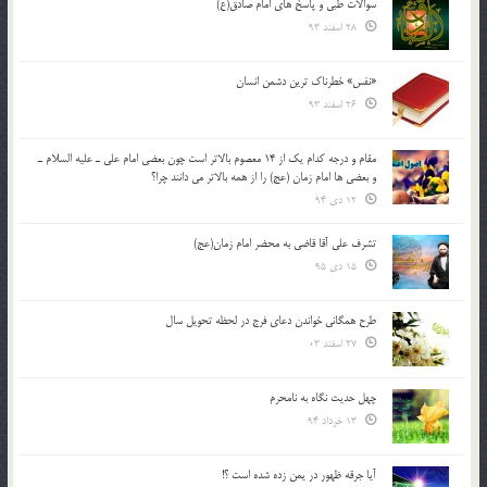
سوالات طبی و پاسخ های امام صادق(ع)
28 اسفند 93
«نفس» خطرناک ترین دشمن انسان
26 اسفند 93
مقام و درجه كدام يك از 14 معصوم بالاتر است چون بعضي امام علي ـ عليه السلام ـ
و بعضي ها امام زمان (عج) را از همه بالاتر مي دانند چرا؟
12 دی 94
تشرف علي آقا قاضي به محضر امام زمان(عج)
15 دی 95
طرح همگانی خواندن دعای فرج در لحظه تحویل سال
27 اسفند 03
چهل حدیث نگاه به نامحرم
13 خرداد 94
آیا جرقه ظهور در یمن زده شده است ؟!