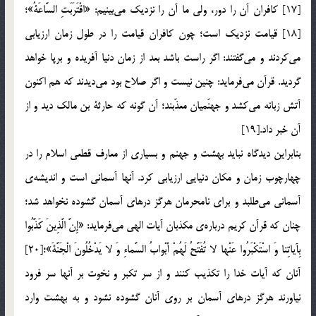
[17] كافران آن را دور، ولي ما آن را نزديك مي‌بينيم: «اقْتَرَبَتِ السَّاعَةُ»؛
[18] قيامت نزديك است؛ چون كافران قيامت را در طول زمان ارزيابي
مي‌كردند و مي‌گفتند: اگر راست باشد بعد از زمان دنيا آفريده و برپا خواهد
گرديد. قرآن مي‌فرمايد: چنين نيست و اگر صلاح بود مي‌ديدند كه هم اكنون
آتش زبانه مي‌كشد و جهنّميان معذّبند؛ آن گونه كه حارثة بن مالك ديد و از
آن خبر داد.[19]
بنابراين ديدگاه نبايد بهشت و جهنم و بسياري از معارف قطعي اسلام را در
چهارچوب زمان و مكان دنيايي ارزيابي كرد. آنها آسماني است و انديشه‌ي
آسماني مي‌طلبد و براي نامحرمان هرگز درهاي آسمان گشوده نخواهد شد؛
چنان كه قرآن كريم درباره‌ي مكذبان آيات الهي مي‌فرمايد: «إِنَّ الَّذِينَ كَذَّبُوا
بِآياتِنا وَ اسْتَكْبَرُوا عَنْها لا تُفَتَّحُ لَهُمْ أَبْوابُ السَّماءِ وَ لا يَدْخُلُونَ الْجَنَّةَ»؛[20]
آنان كه آيات خدا را تكذيب كنند و از سر تكبر و نخوت بر آنها سر فرود
نياورند هرگز درهاي آسمان بر روي آنان گشوده نشود و به بهشت وارد