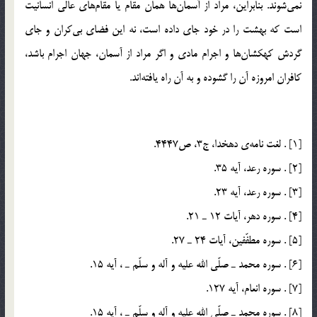
نمي‌شوند. بنابراين، مراد از آسمان‌ها همان مقام يا مقام‌هاي عالي انسانيت
است كه بهشت را در خود جاي داده است، نه اين فضاي بي‌كران و جاي
گردش كهكشان‌ها و اجرام مادي و اگر مراد از آسمان، جهان اجرام باشد،
كافران امروزه آن را گشوده و به آن راه يافته‌اند.
[1] . لغت نامه‌ي دهخدا، ج3، ص4447.
[2] . سوره‌ رعد، آيه‌ 35.
[3] . سوره‌ رعد، آيه‌ 23.
[4] . سوره‌ دهر، آيات 12 ـ 21.
[5] . سوره‌ مطفّفين، آيات 24 ـ 27.
[6] . سوره‌ محمد ـ صلّي الله عليه و آله و سلّم ـ ، آيه‌ 15.
[7] . سوره‌ انعام، آيه‌ 127.
[8] . سوره‌ محمد ـ صلّي الله عليه و آله و سلّم ـ ، آيه‌ 15.