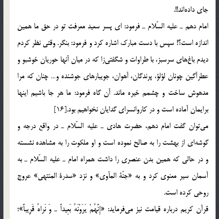
جاي داده‌اند!!.
امام دهم ـ عليه السّلام ـ فرمود: اي پسر سعيد معرفت تو در حق ما همين
اندازه است؟! سپس با دست مبارك اشاره كرد و فرمود: بنگر. وقتي نظر كردم
ديدم باغ‌هاي سرسبز، با طراوات و شگفتي‌زا كه در ميان آنها حوريان خوشبو و
عطرآگين چونان لؤلؤ، پرندگان، آهوان، جويبارهاي جوشنده و… چنان كه مرا
مدهوش ساخت و چشمم خيره ماند. آن گاه فرمود: ما هر جا باشيم اينها
برايمان آماده است و در كاروانسراي گدايان نخواهيم بود.[16]
مي‌توان گفت امام دهم، حضرت هادي ـ عليه السّلام ـ در واقع درجه و
گوشه‌اي از بهشت را به صالح نموده است و او ملكوت را به مشاهده نشسته
و در حالي كه همين بدن عنصري را داشت همراه امام ـ عليه السّلام ـ به
آسمان سير معنوي كرد و به «جنّة المأوي» و نزد «سدرة المنتهي» عروج
روحي كرده است.
قرآن كريم درباره قيامت نيز مي‌فرمايد: «إِنَّهُمْ يَرَوْنَهُ بَعِيداً ـ وَ نَراهُ قَرِيباً»؛