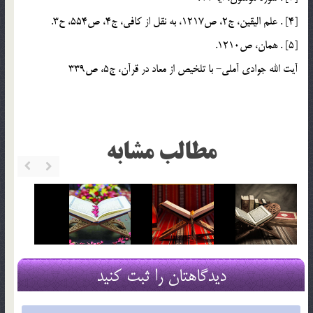
[4] . علم اليقين، ج2، ص1217، به نقل از كافي، ج4، ص554، ح3.
[5] . همان، ص1210.
آيت الله جوادي آملي- با تلخيص از معاد در قرآن، ج5، ص339
مطالب مشابه
دیدگاهتان را ثبت کنید