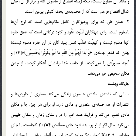
و مانند آن مطرح نيست، بلكه زمينه انقطاع از ماسوي الله و برتر از آن، يعني
كمال انقطاع فراهم است كه از محدوده‌ي بحث كنوني بيرون است.
2ـ همان طور كه براي پرهيزكاران كامل مقام‌هايي است كه اوج آن‌ها
نامعلوم است، براي تبهكاران لَدُود، عَنُود و كنود دركاتي است كه عمق حفره
آنها معلوم نيست و كيفيّت تعذّب نفس پليد آنان در آن حفره معلوم نيست؛
چنان كه ظاهر جمله‌ي «وَ بَدا لَهُمْ مِنَ اللَّهِ ما لَمْ يَكُونُوا يَحْتَسِبُونَ»؛[14] و
آنچه تصورّش را نمي‌كردند، از جانب خدا برايشان آشكار گرديد، از چنين
مكان سحيفي خبر مي‌دهد.
جايگاه بهشت
انساني كه نشئه‌ي ماده‌ي عنصري زندگي مي‌كند بسياري از داوري‌ها و
انتظارات او هم صبغه‌ي عنصري و مادي دارد. او براي هر چيز، جا و مكان
مادي تصور مي‌كند و فرآيند همه امور را در راستاي زمان و مكان طبيعي
مي‌نگرد. حال اگر از او پرسيده شود جاي مسأله‌ي 4=2+2 كجاست، يا جاي
معادله‌ي 9=X+4 كجاست؟ خواهد گفت: اين مسأله‌اي رياضي يا معادله‌اي