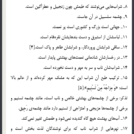
8ـ شراب‌هايي مي‌نوشند كه طبعش چون زنجبيل و عطرآگين است.
9ـ چشمه‌ سلسبيل در آن جاست.
10ـ جهاني است بزرگ و كشوري است پر نعمت.
11ـ لباسشان از استبرق و دست بندهايشان نقره‌فام است.
12ـ ساقي شرابشان پروردگار، و شرابشان طاهر و پاك است.[4]
13ـ در رخسارشان شادماني نعمت‌هاي بهشتي پايدار است.
14ـ شراب‌شان ناب و سر به مهر و دست نخورده است.
15ـ تركيب طبع آن شراب اين كه به مشك مهر كرده‌اند و از عالم بالا
است: «وَ مِزاجُهُ مِنْ تَسْنِيمٍ».[5]
تذكر: برخي از چشمه‌هاي بهشتي خالص و ناب است، مانند چشمه تسنيم و
برخي از چشمه‌ها مزيجي و امتزاجي از تسنيم دارد مانند چشمه‌ي رَحِيق.
16ـ آب‌هاي بهشت هيچ گاه گنديده نمي‌شود و طعمش تغيير نمي‌كند.
17ـ نهرهايي از شراب ناب كه براي نوشندگان لذت بخش است و