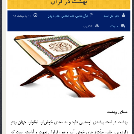
بهشت در قرآن
خادم اهل البیت
قرآن شناسی
,
کتب اسلامی
,
کلام جاودان
10 اردیبهشت 94
0 دیدگاه
874بازدید
معناي بهشت
بهشت در لغت ريشه‌ي اوستايي دارد و به معناي خوش‌تر، نيكوتر، جهان بهتر
(فردوس، خلد، جنّت). جاي خوش آب و هوا، فراوان نعمت و آراسته است كه