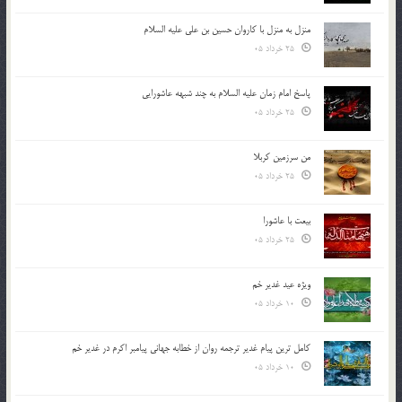
منزل به منزل با کاروان حسین بن علی علیه السلام
25 خرداد 05
پاسخ امام زمان علیه السلام به چند شبهه عاشورایی
25 خرداد 05
من سرزمین کربلا
25 خرداد 05
بیعت با عاشورا
25 خرداد 05
ویژه عید غدیر خم
10 خرداد 05
کامل ترین پیام غدیر ترجمه روان از خطابه جهانی پیامبر اکرم در غدیر خم
10 خرداد 05