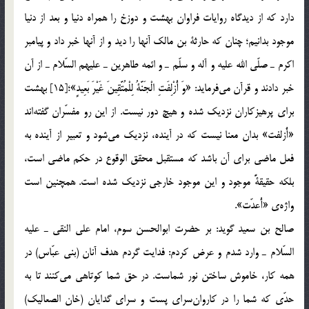
دارد كه از ديدگاه روايات فراوان بهشت و دوزخ را همراه دنيا و بعد از دنيا
موجود بدانيم؛ چنان كه حارثة بن مالك آنها را ديد و از آنها خبر داد و پيامبر
اكرم ـ صلّي الله عليه و آله و سلّم ـ و ائمه طاهرين ـ عليهم السّلام ـ از آن
خبر دادند و قرآن مي‌فرمايد: «وَ أُزْلِفَتِ الْجَنَّةُ لِلْمُتَّقِينَ غَيْرَ بَعِيدٍ»؛[15] بهشت
براي پرهيزكاران نزديك شده و هيچ دور نيست. از اين رو مفسّران گفته‌اند
«أٌزلفت» بدان معنا نيست كه در آينده، نزديك مي‌شود و تعبير از آينده به
فعل ماضي براي آن باشد كه مستقبل محقق الوقوع در حكم ماضي است،
بلكه حقيقةًَ موجود و اين موجود خارجي نزديك شده است. همچنين است
واژه‌ي «أُعدّت».
صالح بن سعيد گويد: بر حضرت ابوالحسن سوم، امام علي النقي ـ عليه
السّلام ـ وارد شدم و عرض كردم: فدايت گردم هدف آنان (بني عبّاس) در
همه كار، خاموش ساختن نور شماست. در حق شما كوتاهي مي‌كنند تا به
حدّي كه شما را در كاروان‌سراي پست و سراي گدايان (خان الصعاليك)