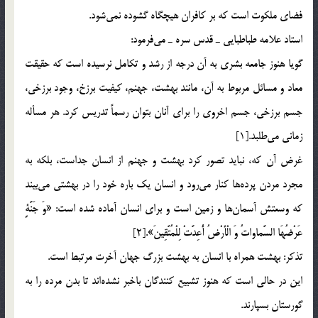
فضاي ملكوت است كه بر كافران هيچگاه گشوده نمي‌شود.
استاد علامه طباطبايي ـ قدس سره ـ مي‌فرمود:
گويا هنوز جامعه بشري به آن درجه از رشد و تكامل نرسيده است كه حقيقت
معاد و مسائل مربوط به آن، مانند بهشت، جهنم، كيفيت برزخ، وجود برزخي،
جسم برزخي، جسم اخروي را براي آنان بتوان رسماً تدريس كرد. هر مسأله
زماني مي‌طلبد.[1]
غرض آن كه، نبايد تصور كرد بهشت و جهنم از انسان جداست، بلكه به
مجرد مردن پرده‌ها كنار مي‌رود و انسان يك باره خود را در بهشتي مي‌بيند
كه وسعتش آسمان‌ها و زمين است و براي انسان آماده شده است: «وَ جَنَّةٍ
عَرْضُهَا السَّماواتُ وَ الْأَرْضُ أُعِدَّتْ لِلْمُتَّقِينَ».[2]
تذكر: بهشت همراه با انسان به بهشت بزرگ جهان آخرت مرتبط است.
اين در حالي است كه هنوز تشييع كنندگان باخبر نشده‌اند تا بدن مرده را به
گورستان بسپارند.