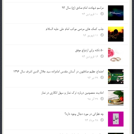
مراسم شهادت امام صادق (ع) سال 93
10 فروردین 94
جذب کمک های مردمی موکب امام علی علیه السلام
11 شهریور 96
50 نکته برای ازدواج موفق
16 فروردین 94
اجتماع عظیم صادقیون در آستان مقدس امامزاده سید جلال الدین اشرف سال 1396
29 تیر 96
احادیث معصومین درباره ترک نماز و سهل انگاری در نماز
29 آذر 95
چه نظراتی در مورد دجال وجود دارد؟
28 مرداد 94