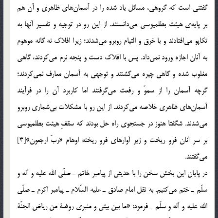
گفتني است كه گروهي، مسائل ياد شده را در آسمان‌هاي ظاهري و آن هم
بر پايه‌ي هيئت بطلميوسي مي‌دانستند. از اين رو در توجيه و تفسير آنها به
تكاپو مي‌افتادند و با خرق و التيام روبرو مي‌شدند؛ زيرا افلاك نه گانه موهوم
به آنان اجازه ورود نمي‌داد. پس با افلاك دست و پنجه نرم مي‌كردند، گاهي
مغلوب شده و گاهي چيره مي‌گشتند و توجهي به آسمان معارف نمي‌كردند؛
گرچه آسمان را از سموّ و رفعت مي‌گرفتند اما كاربرد آن را در فرآيند
آسمان‌هاي ظاهري خلاصه مي‌كردند. از اين رو با مشكلات بي‌شماري روبرو
مي‌شدند. شگفتا هنوز در جستجوي راه حل بودند كه سقفِ هيئت بطلميوسي
بر سر آنان فرو ريخت و زير آوارهاي فرو ريخته اوهام «ربّ ارجعون»[3]
مي‌گفتند.
در پايان اين بخش سخن را با حديثي از پيامبر خاتم ـ صلّي الله عليه و آله و
سلّم ـ ختم مي‌كنيم. به نقل امام صادق ـ عليه السّلام ـ پيامبر اكرم ـ صلّي
الله عليه و آله و سلّم ـ فرمود: «ما بين بيتي و منبري روضة من رياض الجنّة