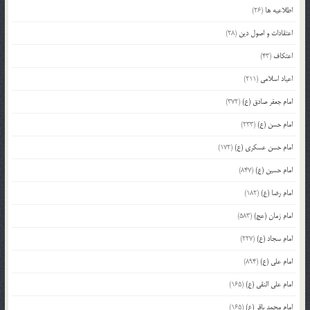
اطلاعیه ها
(26)
اعتقادات و اصول دین
(28)
اعتکاف
(43)
اعیاد اسلامی
(211)
امام جعفر صادق (ع)
(372)
امام حسن (ع)
(233)
امام حسن عسکری (ع)
(172)
امام حسین (ع)
(847)
امام رضا (ع)
(182)
امام زمان (عج)
(583)
امام سجاد (ع)
(227)
امام علی (ع)
(894)
امام علی النقی (ع)
(165)
امام محمد باقر (ع)
(165)