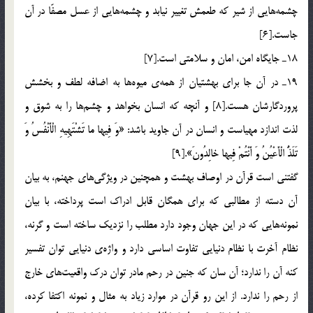
چشمه‌هايي از شير كه طعمش تغيير نيابد و چشمه‌هايي از عسل مصفّا در آن
جاست.[6]
18ـ جايگاه امن، امان و سلامتي است.[7]
19ـ در آن جا براي بهشتيان از همه‌ي ميوه‌ها به اضافه لطف و بخشش
پروردگارشان هست.[8] و آنچه كه انسان بخواهد و چشم‌ها را به شوق و
لذت اندازد مهياست و انسان در آن جاويد باشد: «وَ فِيها ما تَشْتَهِيهِ الْأَنْفُسُ وَ
تَلَذُّ الْأَعْيُنُ وَ أَنْتُمْ فِيها خالِدُونَ».[9]
گفتني است قرآن در اوصاف بهشت و همچنين در ويژگي‌هاي جهنم، به بيان
آن دسته از مطالبي كه براي همگان قابل ادراك است پرداخته، با بيان
نمونه‌هايي كه در اين جهان وجود دارد مطلب را نزديك ساخته است و گرنه،
نظام آخرت با نظام دنيايي تفاوت اساسي دارد و واژه‌ي دنيايي توان تفسير
كنه آن را ندارد؛ آن سان كه جنين در رحم مادر توان درك واقعيت‌هاي خارج
از رحم را ندارد. از اين رو قرآن در موارد زياد به مثال و نمونه اكتفا كرده،