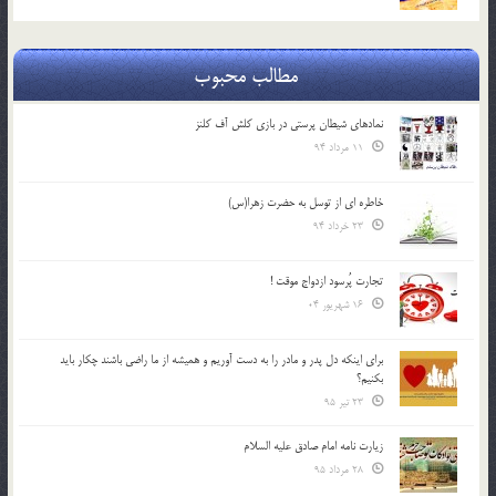
مطالب محبوب
نمادهای شیطان پرستی در بازی کلش آف کلنز
11 مرداد 94
خاطره ای از توسل به حضرت زهرا(س)
23 خرداد 94
تجارت پُرسود ازدواج موقت !
16 شهریور 04
براي اينكه دل پدر و مادر را به دست آوريم و هميشه از ما راضي باشند چكار بايد
بكنيم؟
23 تیر 95
زیارت نامه امام صادق علیه السلام
28 مرداد 95