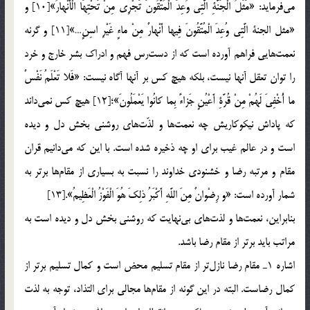
مي‌فرمايد: «مَثَلُ الْجَنَّةِ الَّتِي وُعِدَ الْمُتَّقُونَ تَجْرِي مِنْ تَحْتِهَا الْأَنْهارُ»[10] و
«مثل الجنة الَّتِي وُعِدَ الْمُتَّقُونَ فِيها أَنْهارٌ مِنْ ماءٍ غَيْرِ اسِنٍ…»[11] و گرنه
نعمت‌هايي فراهم آورده است كه از دست‌رس فهم و ادراك بشر خارج و خرد
را توان تعقل آنها نيست، بلكه هيچ كس بر آنها آگاه نيست: «فَلا تَعْلَمُ نَفْسٌ
ما أُخْفِيَ لَهُمْ مِنْ قُرَّةِ أَعْيُنٍ جَزاءً بِما كانُوا يَعْمَلُونَ»؛[12] هيچ كس نمي‌داند
كه پاداش نيكوكاريش چه نعمت‌ها و لذّت‌هاي روشني بخش دل و ديده
است و در عالم غيب براي او چه ذخيره شده است. با اين كه مي‌دانيم قران
مقام و مرتبه رضا و خشنودي خداوند را نسبت به بسياري از مقام‌ها برتر به
شمار آورده است: «و رِضْوانٌ مِنَ اللَّهِ أَكْبَرُ ذلِكَ هُوَ الْفَوْزُ الْعَظِيمُ».[13]
بنابراين، نعمت‌ها و لذت‌هاي بي‌نهايت كه روشني بخش دل و ديده است به
مراتب بايد برتر از مقام رضا باشد.
اشاره 1ـ مقام رضا نازل‌تر از مقام تسليم محض است و كمال تسليم برتر از
كمال رضاست. البته در اين گونه از مقام‌ها مجالي براي التذاد، توجه به لذت