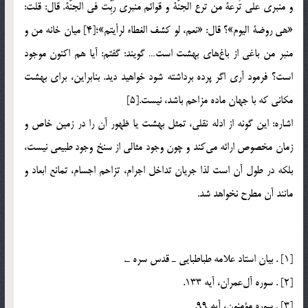
و منبري علي تُرعة من ترع الجنّة و قوائم منبري رُبِّت في الجنّة. قال: قلت:
«هي روضة اليوم»؟ قال: «نعم، لو كشف الغطاء لرأيتم»؛[4] ميان خانه من و
منبر من باغي از باغ‌هاي بهشت است… گويند: گفتم: آيا هم اكنون موجود
است؟ فرمود آري اگر پرده برداشته شود خواهيد ديد. بنابراين، براي بهشت
مكاني كه با جهان ماده مزاحم باشد، نيست.[5]
اشاره: اين گونه از ادله نقلي، تمثل بهشت يا ظهور آن را در زمين خاص و
زمان مخصوص ارائه مي‌كند و چون وجود مثالي از سنخ وجود طبيعي نيست،
بلكه در طول آن است لذا جريان تداخل اجرام، تزاحم اجسام، تمانع ابعاد و
مانند آن مطرح نخواهد شد.
[1] . بيان استاد علامه طباطبايي ـ قدس سره ـ.
[2] . سوره‌ آل‌عمران، آيه‌ 133.
[3] . سوره‌ مؤمنون، آيه‌ 99.