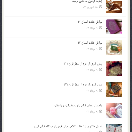
زمزمه فرعون به جايي نرسيد
18 شهریور 03
مراحل خلقت انسان(1)
9 مرداد 03
مراحل خلقت انسان(2)
9 مرداد 03
پيش گيري از جرم از منظر قرآن (1)
9 مرداد 03
پيش گيري از جرم از منظر قرآن (2)
9 مرداد 03
راهنمایی های قرآن برای سخنرانان و واعظان
9 مرداد 03
اصول حاكم بر ارتباطات كلامى ميان فردى از ديدگاه قرآن كريم