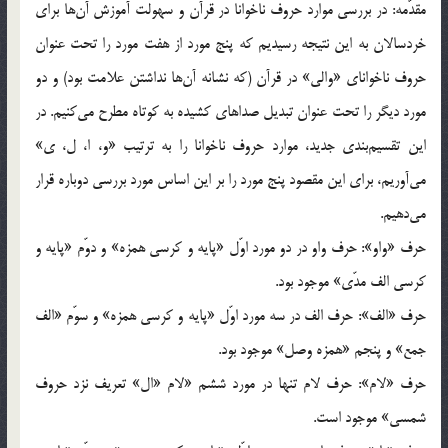
مقدّمه: در بررسي موارد حروف ناخوانا در قرآن و سهولت آموزش آن‌ها براي
خردسالان به اين نتيجه رسيديم كه پنج مورد از هفت مورد را تحت عنوان
حروف ناخواناي «والي» در قرآن (كه نشانه آن‌ها نداشتن علامت بود) و دو
مورد ديگر را تحت عنوان تبديل صداهاي كشيده به كوتاه مطرح مي‌كنيم. در
اين تقسيم‌بندي جديد، موارد حروف ناخوانا را به ترتيب «و، ا، ل، ي»
مي‌آوريم، براي اين مقصود پنج مورد را بر اين اساس مورد بررسي دوباره قرار
مي‌دهيم.
حرف «واو»: حرف واو در دو مورد اوّل «پايه و كرسي همزه» و دوّم «پايه و
كرسي الف مدّي» موجود بود.
حرف «الف»: حرف الف در سه مورد اوّل «پايه و كرسي همزه» و سوّم «الف
جمع» و پنجم «همزه وصل» موجود بود.
حرف «لام»: حرف لام تنها در مورد ششم «لام «ال» تعريف نزد حروف
شمسي» موجود است.