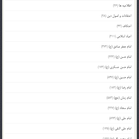
اطلاعیه ها
(26)
اعتقادات و اصول دین
(28)
اعتکاف
(43)
اعیاد اسلامی
(211)
امام جعفر صادق (ع)
(372)
امام حسن (ع)
(233)
امام حسن عسکری (ع)
(172)
امام حسین (ع)
(847)
امام رضا (ع)
(182)
امام زمان (عج)
(583)
امام سجاد (ع)
(227)
امام علی (ع)
(894)
امام علی النقی (ع)
(165)
امام محمد باقر (ع)
(165)