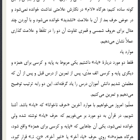
گونه ساده كنيم: هرگاه «لام» در نگارش علامتي نداشت خوانده نمي‌شود و
در عوض حرف بعد از آن با علامت «تشديد» خوانده مي‌شود و با آوردن چند
مثال براي حروف شمسي و قمري تفاوت آن دو را در تلفّظ و علامت گذاري
عملاً نشان مي‌دهيم.
موارد ياء
فقط دو مورد دربارة «ياء» داشتيم يكي مربوط به پايه و كرسي براي همزه و
ديگري پايه و كرسي الف مدّي، پس از تمرين از درس قبل و پس از آن كه
مطمئن شديم دانش آموزان درس را ياد گرفته‌اند، اين دو رابه ترتيب توضيح
مي‌دهيم و تمرين مي‌كنيم.
معلّم: امروز مي‌خواهيم با موارد آخرين «حرف ناخوانا» كه «ياء» باشد. آشنا
شويم، در قرآن به دو مورد بر مي‌خوريم كه حرف «ياء» نوشته شده ولي
خوانده نمي‌شود، يكي آن جاهايي كه «پايه و كرسي براي همزه» واقع شود،
هرگاه همزه‌«ء» روي حرف «ياء آخر» يا «غير آخر»، «ئ، ئـ» قرار گيرد،