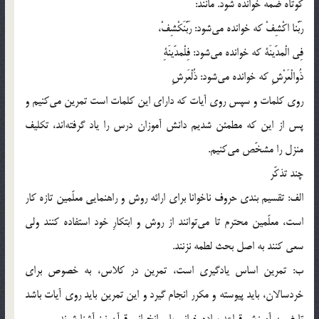
كوتاه ضمّه خوانده شود. مانند:
رَبَّنا اكْشِفْ كه خوانده مي‌شود: رَبَّنَكْشِفْ،
فِي الْمدّينَة كه خوانده مي‌شود: فِلْمدّينَةِ
ذُوالْعَرْشِ كه خوانده مي‌شود: ذُلْعَرشِ
روي كلمات و سپس روي آيات كه داراي اين كلمات است تمرين مي‌كنيم و
پس از اين كه مطمئن شديم دانش آموزان درس را ياد گرفته‌اند، تكليف
منزل را مشخّص مي‌كنيم.
چند تذكّر
الف: تقسيم بندي حروف ناخوانا براي ارائه روش و راهنمايي معلّمين تازه كار
است، معلّمين محترم تا مي‌توانند از روش و ابتكارِ خود استفاده كنند ولي
سعي كنند به اصل بحث لطمه نزنند.
ب: تمرين اساس يادگيري است، تمرين در كلاس، به خصوص براي
خردسالان، بايد پيوسته و مكرر انجام گيرد و اين تمرين بايد روي آيات باشد
تا ضمن آموزش قواعد ساده خواني با روانخواني قرآن نيز آشنا شوند.