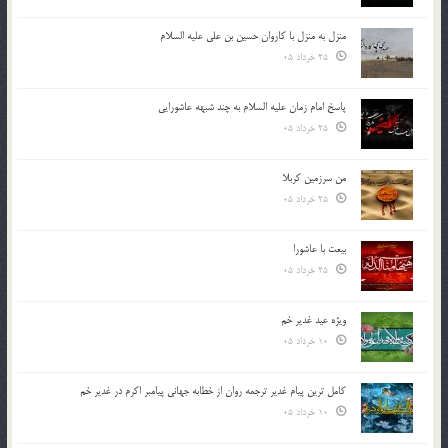
منزل به منزل با کاروان حسین بن علی علیه السلام
25 خرداد 05
پاسخ امام زمان علیه السلام به چند شبهه عاشورایی
25 خرداد 05
من سرزمین کربلا
25 خرداد 05
بیعت با عاشورا
25 خرداد 05
ویژه عید غدیر خم
10 خرداد 05
کامل ترین پیام غدیر ترجمه روان از خطابه جهانی پیامبر اکرم در غدیر خم
10 خرداد 05