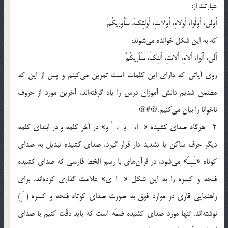
عبارتند از:
اُولي، اُولُوا، اُولاءِ، اُولاتِ، اُولئِكَ، سَاُوريكُمْ
كه به اين شكل خوانده مي‌شوند:
اُلي، اُلُوا، اُلاءِ، اُلاتِ، اُلئِكَ، سَاُريكُمْ
روي آياتي كه داراي اين كلمات است تمرين مي‌كينم و پس از اين كه
مطئمن شديم دانش آموزان درس را ياد گرفته‌اند، آخرين مورد از حروف
ناخوانا را بيان مي‌كنيم.@#@
2 ـ هرگاه صداي كشيده «ـ ا، ـ يـ ، ـُ و» در آخر كلمه و در ابتداي كلمه
ديگر حرف ساكن يا تشديد دار قرار گيرد، صداي كشيده تبديل به صداي
كوتاه «ـَـِـُ» مي‌شود، در قرآن‌هاي با رسم الخط فارسي كه صداي كشيده
فتحه و كسره را به اين شكل «ـ ا ي» علامت گذاري كرده‌اند، براي
راهنمايي قاري در موارد فوق به صورت صداي كوتاه فتحه و كسره (ـَـِ)
نوشته‌اند. تنها مورد صداي كشيده ضمّه است كه بايد دقّت كنيم با صداي