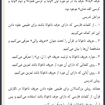
حرف «ياء»: حرف ياء در دو مورد اوّل «پايه و كرسي همزه» و دوّم «پايه و
كرسي الف مدّي» موجود بود.
مراحل تدريس
1 ـ از كلمات فارسي كه داراي حرف ناخوانا باشند براي طبيعي جلوه دادن
اين امر كمك مي‌گيريم.
2 ـ حروف ناخوانا در قرآن را تحت عنوان «حروف والي» معرّفي مي‌كنيم و
مشخّصة آن‌ها را بيان مي‌كنيم.
3 ـ موارد حروف ناخوانا به ترتيب حروف «و، ا، ل، ي» را معرّفي مي‌كنيم.
4 ـ روي كلماتي كه داراي آن مورد از حروف ناخوانا باشد تمرين مي‌كنيم.
5 ـ روي آياتي كه داراي آن مورد از حروف ناخوانا باشد تمرين مي‌كنيم.
روش تدريس
همانند روش بزرگسالان براي طبيعي جلوه دادن حروف ناخوانا در نگارش
قرآن، از كلمات فارسي كه داراي حرف ناخوانا باشد استفاده مي‌كنيم و پس
از آن، حروف ناخوانا در قرآن را معرّفي مي‌كنيم.