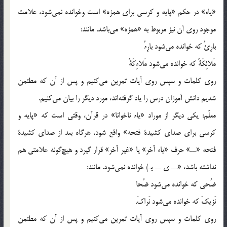
«ياء» در حكم «پايه و كرسي براي همزه» است وخوانده نمي‌شود، علامت
موجود روي آن نيز مربوط به «همزه» مي‌باشد. مانند:
بارِئُ كه خوانده مي‌شود بارِء‌ُ
مَلائِكَةُ كه خوانده مي‌شود مَلاءِكَةُ
روي كلمات و سپس روي آيات تمرين مي‌كنيم و پس از آن كه مطئمن
شديم دانش آموزان درس را ياد گرفته‌اند، مورد ديگر را بيان مي‌كنيم.
معلّم: يكي ديگر از موراد «ياء ناخوانا» در قرآن، وقتي است كه «پايه و
كرسي براي صداي كشيدة فتحه» واقع شود، هرگاه بعد از صداي كشيدة
فتحه «ــ» حرف «ياء آخر» يا «غير آخر» قرار گيرد و هيچ‌گونه علامتي هم
نداشته باشد، «ــ ي ــ يـ) خوانده نمي‌شود. مانند:
ضُحي كه خوانده مي‌شود ضُحا
نَزيكَ كه خوانده مي‌شود نَراكَ.
روي كلمات و سپس روي آيات تمرين مي‌كنيم و پس از آن كه مطئمن