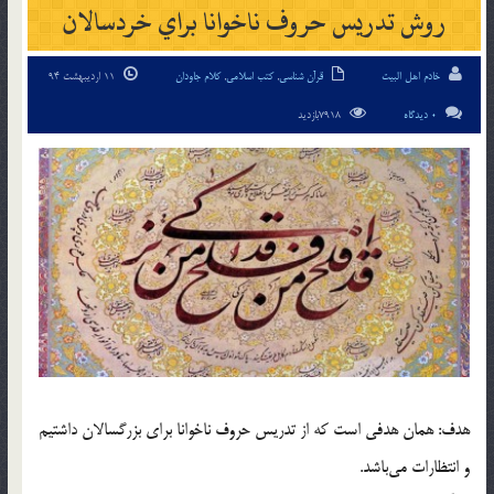
روش تدريس حروف ناخوانا براي خردسالان
خادم اهل البیت
قرآن شناسی
,
کتب اسلامی
,
کلام جاودان
11 اردیبهشت 94
0 دیدگاه
7918بازدید
هدف: همان هدفي است كه از تدريس حروف ناخوانا براي بزرگسالان داشتيم
و انتظارات مي‌باشد.