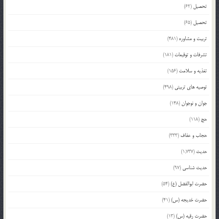
تحصیل
(62)
تحصیل
(65)
تربیت و مشاوره
(481)
تشرفات و توقیعات
(181)
تغذیه و سلامت
(156)
توصیه های تربیتی
(498)
جوان و نوجوان
(148)
حج
(118)
حجاب و عفاف
(333)
حدیث
(1,737)
حدیث شناسی
(97)
حضرت ابوالفضل (ع)
(54)
حضرت خدیجه (س)
(41)
حضرت رقیه (س)
(13)