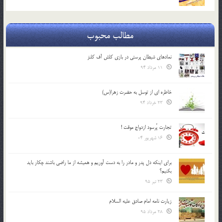
مطالب محبوب
نمادهای شیطان پرستی در بازی کلش آف کلنز
11 مرداد 94
خاطره ای از توسل به حضرت زهرا(س)
23 خرداد 94
تجارت پُرسود ازدواج موقت !
16 شهریور 04
براي اينكه دل پدر و مادر را به دست آوريم و هميشه از ما راضي باشند چكار بايد
بكنيم؟
23 تیر 95
زیارت نامه امام صادق علیه السلام
28 مرداد 95