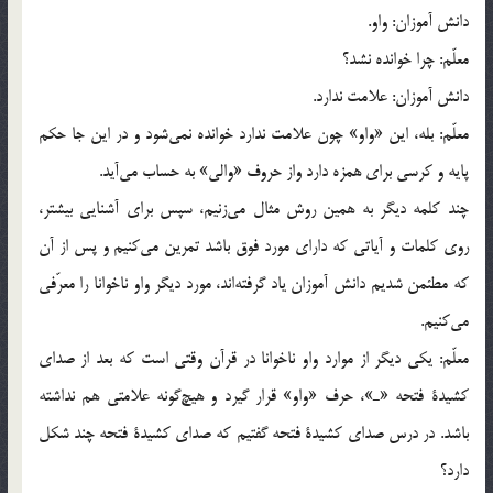
دانش آموزان: واو.
معلّم: چرا خوانده نشد؟
دانش آموزان: علامت ندارد.
معلّم: بله، اين «واو» چون علامت ندارد خوانده نمي‌شود و در اين جا حكم
پايه و كرسي براي همزه دارد واز حروف «والي» به حساب مي‌آيد.
چند كلمه ديگر به همين روش مثال مي‌زنيم، سپس براي آشنايي بيشتر،
روي كلمات و آياتي كه داراي مورد فوق باشد تمرين مي‌كنيم و پس از آن
كه مطئمن شديم دانش آموزان ياد گرفته‌اند، مورد ديگر واو ناخوانا را معرّفي
مي‌كنيم.
معلّم: يكي ديگر از موارد واو ناخوانا در قرآن وقتي است كه بعد از صداي
كشيدة فتحه «ـ»، حرف «واو» قرار گيرد و هيچ‌گونه علامتي هم نداشته
باشد. در درس صداي كشيدة فتحه گفتيم كه صداي كشيدة فتحه چند شكل
دارد؟