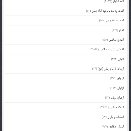
ائمه اطهار
(5,038)
اثبات ولایت و وجود امام زمان
(73)
احادیث موضوعی
(550)
اخبار
(717)
اخلاق اسلامی
(956)
اخلاق و تربیت اسلامی
(2,836)
ادیان
(474)
ارتباط با امام زمان (عج)
(14)
ازدواج
(371)
ازدواج
(117)
ازدواج موقت
(32)
اسلام شناسی
(2,661)
اصحاب و یاران
(37)
اصول اعتقادی
(777)