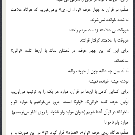
معلّم: در قرآن به چهار حرف «و، ا، ل، ي» برمي‌خوريم كه هرگاه علامت
نداشتند خوانده نمي‌شوند.
هروقت بي علامتند زدست مردم راحتند
هروقت با علامتند گرفتار قرائتند
براي اين كه اين چهار حرف، در ذهنتان بماند با آن‌ها كلمه «والي»
ساخته‌اند.
بَه بَه ببين چه عاليه چون از حروف واليه
نوشته ميشه خونده، نميشه
براي آشنايي كامل با آن‌ها در قرآن، موارد هر يك را به ترتيب مي‌آوريم،
اوّلين حرف كلمه «والي»، «واو» است، امروز مي‌خواهيم با موارد «واو
ناخوانا» در قرآن آشنا شويم (عنوان موارد واو ناخوانا را روي تابلو مي‌نويسيم).
موارد واو ناخوانا
معلّم: هرگاه روي حرف «واو»، «همزه» قرار گيرد «ؤ» در اين صورت و او