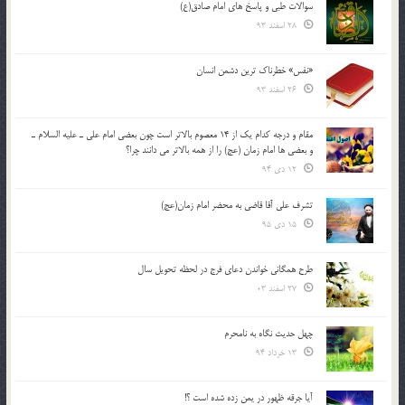
سوالات طبی و پاسخ های امام صادق(ع)
28 اسفند 93
«نفس» خطرناک ترین دشمن انسان
26 اسفند 93
مقام و درجه كدام يك از 14 معصوم بالاتر است چون بعضي امام علي ـ عليه السلام ـ
و بعضي ها امام زمان (عج) را از همه بالاتر مي دانند چرا؟
12 دی 94
تشرف علي آقا قاضي به محضر امام زمان(عج)
15 دی 95
طرح همگانی خواندن دعای فرج در لحظه تحویل سال
27 اسفند 03
چهل حدیث نگاه به نامحرم
13 خرداد 94
آیا جرقه ظهور در یمن زده شده است ؟!