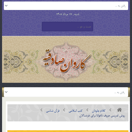
شنبه , 17 مرداد 1405
کلام جاودان
کتب اسلامی
قرآن شناسی
روش تدريس حروف ناخوانا براي خردسالان