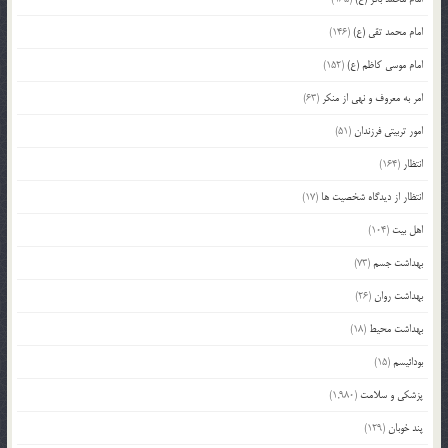
امام محمد تقی (ع)
(146)
امام موسی کاظم (ع)
(152)
امر به معروف و نهی از منکر
(63)
امور تربیتی فرزندان
(51)
انتظار
(164)
انتظار از دیدگاه شخصیت ها
(17)
اهل بیت
(104)
بهداشت جسم
(73)
بهداشت روان
(26)
بهداشت محیط
(18)
بودائیسم
(15)
پزشکی و سلامت
(1,980)
پند خوبان
(129)