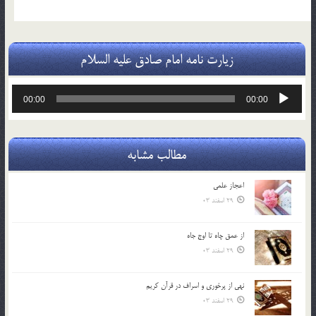
زیارت نامه امام صادق علیه السلام
پخش‌کننده
00:00
00:00
صوت
مطالب مشابه
اعجاز علمی
29 اسفند 03
از عمق چاه تا اوج جاه
29 اسفند 03
نهي از پرخوري و اسراف در قرآن کريم
29 اسفند 03