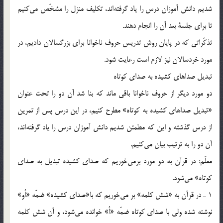
شديم دانش آموزان درس را ياد گرفته‌اند، تكليف منزل را مشخّص مي‌كنيم
تا براي جلسة بعد آن را انجام دهند.
تذكّراتي كه در پايان روش تدريس حروف ناخوانا براي بزرگسالان داديم، در
مورد خردسالان نيز لازم است رعايت شود.
تبديل صداهاي كشيده به صداي كوتاه
دو مورد ديگر از حروف ناخوانا باقي ماند كه بنا شد آن دو را تحت عنوان
«تبديل صداهاي كشيده به كوتاه» مطرح كنيم، در اين درس پس از تمرين
از درس گذشته و اين كه مطمئن شديم دانش آموزان درس را ياد گرفته‌اند،
آن دو را به ترتيب بيان مي‌كنيم.
معلّم: در قرآن به دو مورد برمي‌خوريم كه صداي كشيده تبديل به صداي
كوتاه» مي‌شود.
1 ـ در قرآن به «شش كلمه» بر مي‌خوريم كه با«صداي كشيده» ضمّه «اُو»
نوشته شده ولي با صداي كوتاه ضمّه «اُ» خوانده مي‌‌شود، و آن شش كلمه