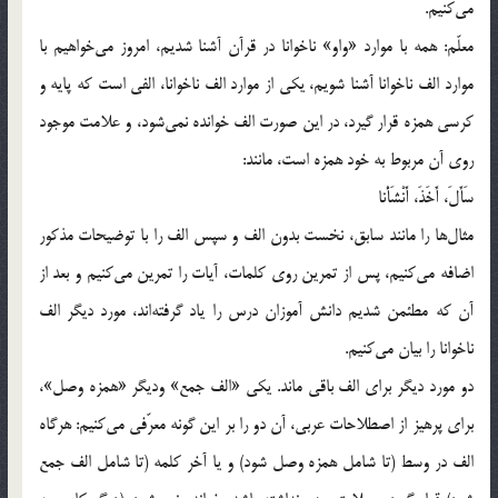
مي‌كنيم.
معلّم: همه با موارد «واو» ناخوانا در قرآن آشنا شديم، امروز مي‌خواهيم با
موارد الف ناخوانا آشنا شويم، يكي از موارد الف ناخوانا، الفي است كه پايه و
كرسي همزه قرار گيرد، در اين صورت الف خوانده نمي‌شود، و علامت موجود
روي آن مربوط به خود همزه است، مانند:
سَأَلَ، أَخَذَ، أَنْشَأْنا
مثال‌ها را مانند سابق، نخست بدون الف و سپس الف را با توضيحات مذكور
اضافه مي‌كنيم، پس از تمرين روي كلمات، آيات را تمرين مي‌كنيم و بعد از
آن كه مطئمن شديم دانش آموزان درس را ياد گرفته‌اند، مورد ديگر الف
ناخوانا را بيان مي‌كنيم.
دو مورد ديگر براي الف باقي ماند. يكي «الف جمع» وديگر «همزه وصل»،
براي پرهيز از اصطلاحات عربي، آن دو را بر اين گونه معرّفي مي‌كنيم: هرگاه
الف در وسط (تا شامل همزه وصل شود) و يا آخر كلمه (تا شامل الف جمع