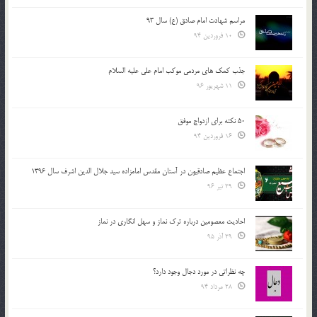
مراسم شهادت امام صادق (ع) سال 93
10 فروردین 94
جذب کمک های مردمی موکب امام علی علیه السلام
11 شهریور 96
50 نکته برای ازدواج موفق
16 فروردین 94
اجتماع عظیم صادقیون در آستان مقدس امامزاده سید جلال الدین اشرف سال 1396
29 تیر 96
احادیث معصومین درباره ترک نماز و سهل انگاری در نماز
29 آذر 95
چه نظراتی در مورد دجال وجود دارد؟
28 مرداد 94