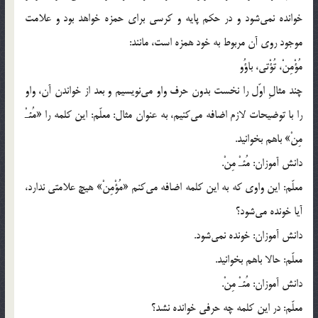
خوانده نمي‌شود و در حكم پايه و كرسي براي حمزه خواهد بود و علامت
موجود روي آن مربوط به خود همزه است، مانند:
مُؤْمِنْ، تُؤْتي، باؤُو
چند مثالِ اوّل را نخست بدون حرف واو مي‌نويسيم و بعد از خواندن آن، واو
را با توضيحات لازم اضافه مي‌كنيم، به عنوان مثال: معلّم: اين كلمه را «مُئـْ
مِنْ» باهم بخوانيد.
دانش آموزان: مُئـْ مِنْ.
معلّم: اين واوي كه به اين كلمه اضافه مي‌كنم «مُؤْمِنْ» هيچ علامتي ندارد،
آيا خونده مي‌شود؟
دانش آموزان: خونده نمي‌شود.
معلّم: حالا باهم بخوانيد.
دانش آموزان: مُئـْ مِنْ.
معلّم: در اين كلمه چه حرفي خوانده نشد؟