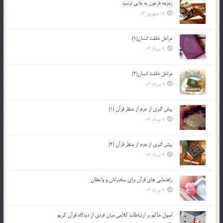
زمزمه فرعون به جايي نرسيد
18 شهریور 03
مراحل خلقت انسان(1)
9 مرداد 03
مراحل خلقت انسان(2)
9 مرداد 03
پيش گيري از جرم از منظر قرآن (1)
9 مرداد 03
پيش گيري از جرم از منظر قرآن (2)
9 مرداد 03
راهنمایی های قرآن برای سخنرانان و واعظان
9 مرداد 03
اصول حاكم بر ارتباطات كلامى ميان فردى از ديدگاه قرآن كريم