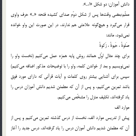
دانش آموزان: دو شكل «ا،ـ».
معلّم:بعضي وقت‌ها پس از شكل دوّم صداي كشيده فتحه «ـ» حرف واوي
قرار مي‌گيرد و هيچ‌گونه علامتي هم ندارند، در اين صورت اين واو خوانده
نمي‌شود، مانند:
صَلوةُ ، حَيوةُ ، زَكوةُ
براي چند مثالِ اوّل همانند روش پايه همزه عمل مي‌كنيم (نخست واو را
نمي‌نويسيم و بعد از خواندن كلمه، واو را با توضيحات مذكور اضافه مي‌كنيم)
سپس براي آشنايي بيشتر روي كلمات و آيات قرآني كه داراي مورد فوق
باشد تمرين مي‌كنيم، و پس از آن كه مطمئن شديم دانش آموزان درس را
ياد گرفته‌اند، تكليف منزل را مشخّص مي‌كنيم.
موارد الف
پيش از تدريس موارد الف، نخست از درس گذشته تمرين مي‌كنيم و پس از
آن كه مطمئن شديم دانش آموزان درس را ياد گرفته‌اند، درس جديد را آغاز