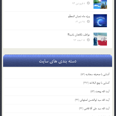
8 فروردین 94
ویژه ماه شعبان المعظّم
28 دی 04
مواظب نگاهتان باشید!!!
18 اسفند 93
دسته بندی های سایت
آشنایی با صحیفه سجادیه
(56)
آشنایی با نهج البلاغه
(392)
آیت الله بهجت
(54)
آیت الله سید ابوالحسن اصفهانی
(43)
آیت الله سید علی آقا قاضی
(42)