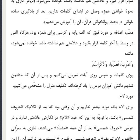
شود) قرار گيرد و علامتي هم نداشته باشد، خوانده نمي‌شود. (ديگر كاري به
نحوة خواندن همزه وصل در ابتداي كلمات نداريم. بعد از يادگيري ساده
خواني در بحث روانخواني قرآن، آن را آموزش مي‌دهيم).
معلّم: اضافه بر مورد فوق كه الف پايه و كرسي براي همزه بود، هرگاه الفي
در وسط يا آخر كلمه قرار بگيرد و علامتي هم نداشته باشد خوانده نمي‌شود،
مانند:
وَاضْرِبْ، نَصَرُوا، وَاذْكُرِاسْمَ
روي كلمات و سپس روي آيات تمرين مي‌كنيم و پس از آن كه مطئمن
شديم دانش آموزان درس را ياد گرفته‌اند، تكليف منزل را مشخّص مي‌كنيم.
مورد لام
براي لام يك مورد بيشتر نداريم و آن وقتي بود كه بعد از «لام»، «حروف
شمسي» باشد، با توجّه به اين كه خود «لام» در نگارش علامتي ندارد و در
عوض «حروف شمسي» بعد از آن همه «مشدّد» مي‌باشند، نيازي به معرّفي
«الف و لام تعريف» و «حرف شمسي و قمري» نيست و مي‌توانيم آن را اين