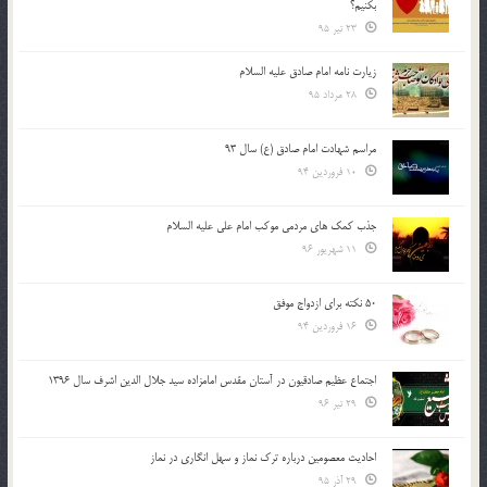
بكنيم؟
23 تیر 95
زیارت نامه امام صادق علیه السلام
28 مرداد 95
مراسم شهادت امام صادق (ع) سال 93
10 فروردین 94
جذب کمک های مردمی موکب امام علی علیه السلام
11 شهریور 96
50 نکته برای ازدواج موفق
16 فروردین 94
اجتماع عظیم صادقیون در آستان مقدس امامزاده سید جلال الدین اشرف سال 1396
29 تیر 96
احادیث معصومین درباره ترک نماز و سهل انگاری در نماز
29 آذر 95