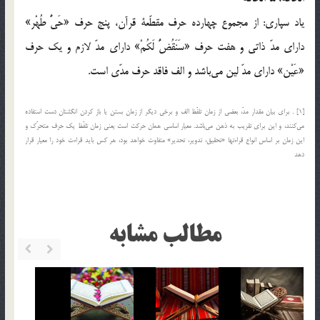
ياد سپاري: از مجموع چهارده حرف مقطّعة قرآن، پنج حرف «حَيٌّ طُهْر»
داراي مدّ ذاتي و هفت حرف «سَنَقُضُّ لَكُمْ» داراي مدّ لازم و يك حرف
«عَيْن» داراي مدّ لين مي‌باشد و الف فاقد حرف مدّي است.
[1] . براي بيان مقدار مدّ، بعضي از زمان تلفّظ الف و برخي ديگر از زمان بستن يا باز كردن انگشتان دست استفاده
مي‌كنند، و اين براي تقريب به ذهن مي‌باشد. معيار اساسي همان حركت است يعني زمان تلفّظ يك حرف متحرّك و
اين زمان بر اساس انواع قراء‌تها «تحقيق، تدوير، تحدير» متفاوت خواهد بود، هر كس بايد قراءت خود را معيار قرار
دهد
مطالب مشابه