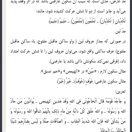
مدّ عارض، مدّي است كه سبب آن سكون عارضي باشد كه در اثر وقف پديد
مي‌آيد و جايز است از دو تا شش حركت كشيده شود، مانند:
تُكَذِّبانِ ( تُكَذِّبانْ) ـ تَعْلَمُونَ (تَعْلَمُونْ) ـ عَليمٌ (عَليمْ).
مدّ لين
در صورتي كه بعداز حروف لين ( واو ساكن ماقبل مفتوح، ياء ساكن ماقبل
مفتوح) حرف ساكني واقع شود، مي‌توان حروف لين را تا شش حركت امتداد
داد، (فرقي نمي‌‌كند سكونش ذاتي باشد يا عارضي).
مثال سكون لازم : «عَيْنْ» در «كهيعص» و‌«حم عسق».
مثال سكون عارضي: خَوْفٍ (خَوْفْ)ـ خَيْرٌ (خَيْرْ).
تمرين:
وَ جآجَّهُ قَوْمُهُ قالَ اَتُحآجُّونّي فِي اللهِ وَقَدْ هَدينِ كهيعص ـ يُوادُّونَ مَنْ حآدَّ
اللهَ وَ رَسُولَهُ ـ وَ اللهُ خَلَقَ كُلَّ دآبَّةٍ مِنْ مآءٍ ذلِكَ بِاَنَّهُم‌ْ شاقُّوا اللهَ وَ رَسًولَهُ وَ
مَنْ يُشآقِّ اللهَ فَاِنَّ اللهَ شَديدُ الْعِقابِ ـ وَ الصَّآفّاتِ صّفًّا وَ لَيْسَ بِضَآرِّهِمْ شَيْئًا
اَلْحآقَّةُ، مَا الْحاقَّةُ