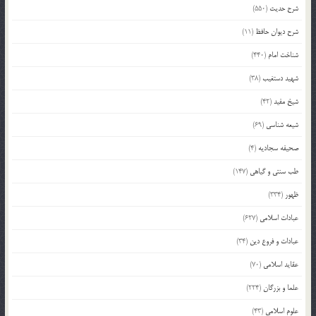
شرح حدیث
(550)
شرح دیوان حافظ
(11)
شناخت امام
(440)
شهید دستغیب
(38)
شیخ مفید
(42)
شیعه شناسی
(69)
صحیفه سجادیه
(4)
طب سنتی و گیاهی
(147)
ظهور
(334)
عبادات اسلامی
(627)
عبادات و فروع دین
(34)
عقاید اسلامی
(70)
علما و بزرگان
(224)
علوم اسلامی
(43)