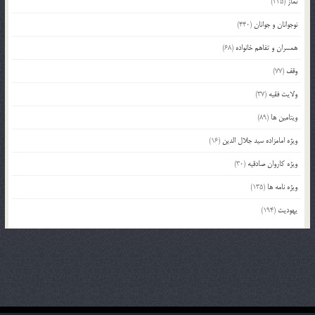
نماز
(225)
نوجوانان و جوانان
(440)
همسران و تفاهم خانواده
(68)
وقف
(77)
ولایت فقیه
(37)
ویتامین ها
(89)
ویژه امامزاده سید جلال الدین
(16)
ویژه کاروان صادقیه
(30)
ویژه نامه ها
(135)
یهودیت
(194)