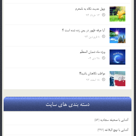
چهل حدیث نگاه به نامحرم
13 خرداد 94
آیا جرقه ظهور در یمن زده شده است ؟!
8 فروردین 94
ویژه ماه شعبان المعظّم
28 دی 04
مواظب نگاهتان باشید!!!
18 اسفند 93
دسته بندی های سایت
آشنایی با صحیفه سجادیه
(56)
آشنایی با نهج البلاغه
(392)