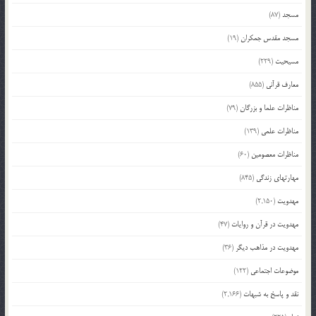
مسجد
(87)
مسجد مقدس جمکران
(19)
مسیحیت
(229)
معارف قرآنی
(855)
مناظرات علما و بزرگان
(79)
مناظرات علمی
(139)
مناظرات معصومین
(60)
مهارتهای زندگی
(845)
مهدویت
(2,150)
مهدویت در قرآن و روایات
(47)
مهدویت در مذاهب دیگر
(36)
موضوعات اجتماعی
(122)
نقد و پاسخ به شبهات
(2,166)