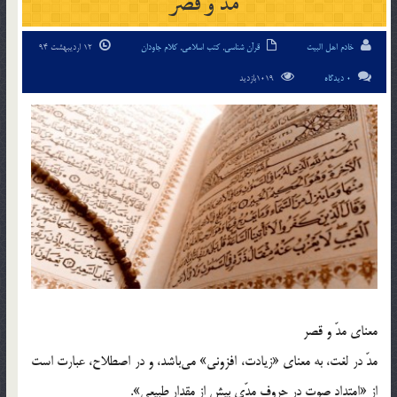
مد و قصر
خادم اهل البیت
قرآن شناسی
,
کتب اسلامی
,
کلام جاودان
12 اردیبهشت 94
0 دیدگاه
1019بازدید
معناي مدّ و قصر
مدّ در لغت، به معناي «زيادت، افزوني» مي‌باشد، و در اصطلاح، عبارت است
از «امتداد صوت در حروف مدّي بيش از مقدار طبيعي».