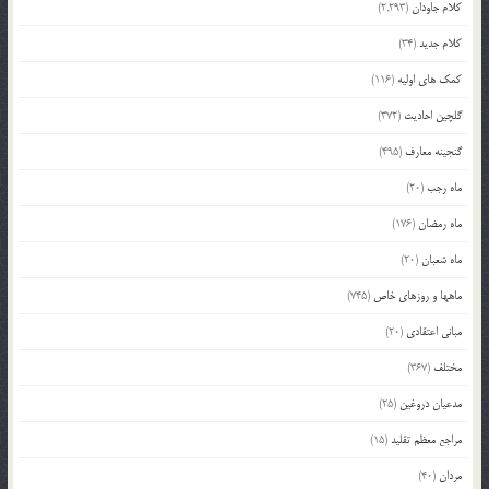
کلام جاودان
(2,293)
کلام جدید
(34)
کمک های اولیه
(116)
گلچین احادیث
(372)
گنجینه معارف
(495)
ماه رجب
(20)
ماه رمضان
(176)
ماه شعبان
(20)
ماهها و روزهای خاص
(745)
مبانی اعتقادی
(20)
مختلف
(367)
مدعیان دروغین
(25)
مراجع معظم تقلید
(15)
مردان
(40)