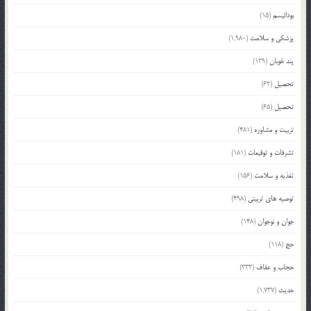
بودائیسم
(15)
پزشکی و سلامت
(1,980)
پند خوبان
(129)
تحصیل
(62)
تحصیل
(65)
تربیت و مشاوره
(481)
تشرفات و توقیعات
(181)
تغذیه و سلامت
(156)
توصیه های تربیتی
(498)
جوان و نوجوان
(148)
حج
(118)
حجاب و عفاف
(333)
حدیث
(1,737)