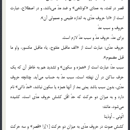
قصر در لغت، به معناي «كوتاهي» و ضد مدّ مي‌باشد، و در اصطلاح، عبارت
است از «ادا حروف مدّي به اندازه طبيعي و معمولي آن».
حروف و سبب مدّ
براي مدّ، حروف مدّ و سبب مدّ لازم است.
حروف مدّي: عبارت است از «الف ماقبل مفتوح، ياء ماقبل مكسور، واو ما
قبل مضموم».
سبب مدّ: عبارت است از «همزه و سكون» و تشديد هم به خاطر آن كه يك
حرف ساكن در آن نهفته است، سبب مدّ به حساب مي‌آيد. چنانچه حروف
مدّي، بدون سبب باشد يعني بعد از آنها همزه يا سكون نباشد، «مدّ ذاتي» نام
دارد و به ميزان دو حركت كه حدّ اقّل كشش حروف مدّي است، كشيده
مي‌شود، مانند:
اتُوني ـ اُوذينا
كشش صوت در حروف مدّي به ميزان دو حركت [1]را «قصر» و سه حركت