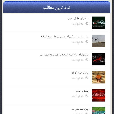
تازه ترین مطالب
سلام ای هلال محرم
25 خرداد 05
منزل به منزل با کاروان حسین بن علی علیه السلام
25 خرداد 05
پاسخ امام زمان علیه السلام به چند شبهه عاشورایی
25 خرداد 05
من سرزمین کربلا
25 خرداد 05
بیعت با عاشورا
25 خرداد 05
ویژه عید غدیر خم