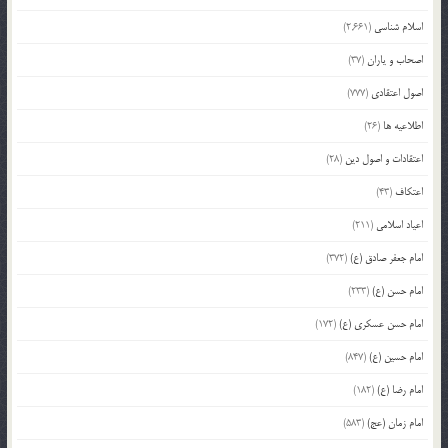
اسلام شناسی
(2,661)
اصحاب و یاران
(37)
اصول اعتقادی
(777)
اطلاعیه ها
(26)
اعتقادات و اصول دین
(28)
اعتکاف
(43)
اعیاد اسلامی
(211)
امام جعفر صادق (ع)
(372)
امام حسن (ع)
(233)
امام حسن عسکری (ع)
(172)
امام حسین (ع)
(847)
امام رضا (ع)
(182)
امام زمان (عج)
(583)