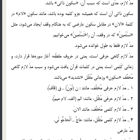
مدّ لازم، مدّي است كه سبب آن، «سكون ذاتي» باشد.
سكون ذاتي آن است كه هميشه جزو كلمه بوده باشد، مانند سكون «لام» در
كلمة «الان» در مقابلِ سكون عارضي كه به هنگام وقف ايجاد مي‌شود، مثل
«نسْتَعينُ» كه در وقف، آن را«نَسْتَعينْ» مي‌خوانيم.
مدّ لازم فقط به طول خوانده مي‌شود.
مدّ لازم گاهي حرفي است، يعني در حروف مقطّعه آغاز سوره‌ها قرار دارد، و
زماني كَلِمي است يعني در كلمات قرآن يافت مي‌شود و سبب مدّ لازم گاهي
مُخفَّف «سكون» وزماني مُثَقّل «تشديد» مي‌باشد.
1 ـ مدّ لازم حرفي مُخفَّف، مانند : ن (نُوَنْ) ـ ق (قآفْ).
2 ـ مدّ لازم حرفي مُثقَّل، مانند: الم (الف، لام ميمْ).
3 ـ مدّ لازم كلمي مُخفَّف، مانند الانَ.
4 ـ مدّ لازم كلمي مُثقَّل، مانند: حاجَّ ـ اَتُحاجُّو نّي.
مدّ عارض