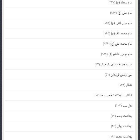
امام سجاد (ع)
(227)
امام علی (ع)
(894)
امام علی النقی (ع)
(165)
امام محمد باقر (ع)
(165)
امام محمد تقی (ع)
(146)
امام موسی کاظم (ع)
(152)
امر به معروف و نهی از منکر
(63)
امور تربیتی فرزندان
(51)
انتظار
(164)
انتظار از دیدگاه شخصیت ها
(17)
اهل بیت
(104)
بهداشت جسم
(73)
بهداشت روان
(26)
بهداشت محیط
(18)