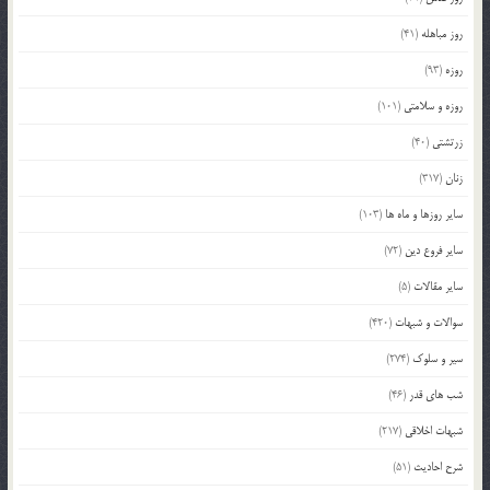
روز مباهله
(41)
روزه
(93)
روزه و سلامتی
(101)
زرتشتی
(40)
زنان
(317)
سایر روزها و ماه ها
(103)
سایر فروع دین
(72)
سایر مقالات
(5)
سوالات و شبهات
(420)
سیر و سلوک
(274)
شب های قدر
(46)
شبهات اخلاقی
(217)
شرح احادیث
(51)