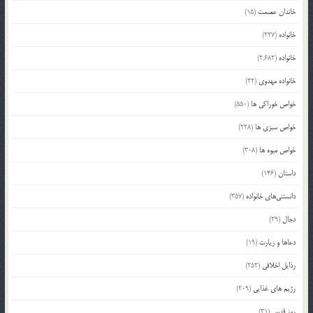
خاندان عصمت
(15)
خانواده
(227)
خانواده
(2,682)
خانواده مهدوی
(22)
خواص خوراکی ها
(550)
خواص سبزی ها
(228)
خواص میوه ها
(308)
داستان
(146)
دانستنی‌های خانواده
(357)
دجال
(29)
دعاها و زیارت
(19)
رذایل اخلاقی
(252)
رژیم های غذایی
(209)
روز قدس
(31)