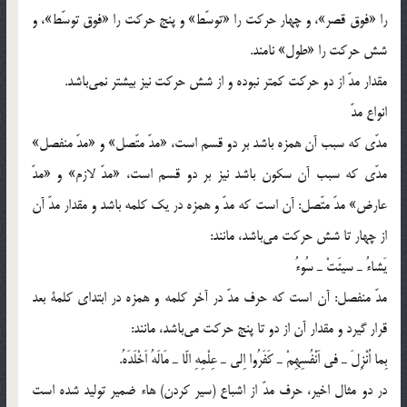
را «فوق قصر»، و چهار حركت را «توسّط» و پنج حركت را «فوق توسّط»، و
شش حركت را «طول» نامند.
مقدار مدّ از دو حركت كمتر نبوده و از شش حركت نيز بيشتر نمي‌‌باشد.
انواع مدّ
مدّي كه سبب آن همزه باشد بر دو قسم است، «مدّ متّصل» و «مدّ منفصل»
مدّي كه سبب آن سكون باشد نيز بر دو قسم است، «مدّ لازم» و «مدّ
عارض» مدّ متّصل: آن است كه مدّ و همزه در يك كلمه باشد و مقدار مدّ آن
از چهار تا شش حركت مي‌باشد، مانند:
يَشاءُ ـ سيئَتْ ـ سُوءُ
مدّ منفصل: آن است كه حرف مدّ در آخر كلمه و همزه در ابتداي كلمة بعد
قرار گيرد و مقدار آن از دو تا پنج حركت مي‌باشد، مانند:
بِما اُنْزِلَ ـ في اَنْفُسِهِمْ ـ كَفَرُوا اِلي ـ عِلْمِهِ الّا ـ مَالَهُ اَخْلَدَهُ.
در دو مثال اخير، حرف مدّ از اشباع (سير كردن) هاء ضمير توليد شده است