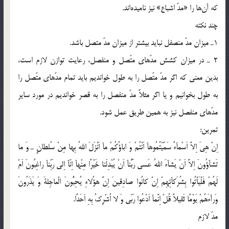
كه آن‌ها را «مدّ اشباع» نيز ناميده‌اند.
چند نكته
1ـ ميزان مدّ منصفل نبايد بيشتر از ميزان مدّ متصل باشد.
2 ـ در ميزان كشش مدّهاي متّصل و منفصل، رعايت توازن لازم است،
بدين معني كه اگر مدّ متّصل را به طول خوانديم بايد تمام مدّهاي متّصل را
به طول بخوانيم و يا اگر مثلاً مدّ منفصل را به قصر خوانديم در مورد ساير
مدّهاي منفصل نيز به همين طريق عمل شود.
تمرين:
اِنْ هِيَ اِلاَّ اَسْمآءٌ سَمَّيْتُمُوهآ اَنْتُمْ وَ اباؤُكُمْ مآ اَنْزَلَ اللهُ بِها مِنْ سُلطانٍ ـ وَ ما
تَشآؤُونَ اِلاَّ اَنْ يَشآءَ اللهُ عَسي رَبُّنآ اَنْ يُبْدِلَنا خَيْرًا مِنْهآ اِنّآ اِلي رَبِّنآ راغِبُونَ اَمْ
لَهُمْ فَلْيَاْتُوا بِشُرَكآئِهِمْ اِنْ كانُوا صادِقينَ اِنَّ هؤُلاءِ يُحِبُّونَ الْعاجِلةَ وَ يَذَرُونَ
وَرآءَهُمْ يَوْمًا ثَقيلاً قُلْ اِنَّمآ اَدْعُوا رَبّي وَ لا اُشْرِكُ بِهِ اَحَدًا.
مدّ لازم