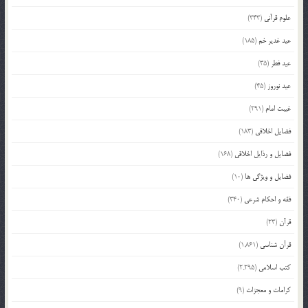
علوم قرآنی
(343)
عید غدیر خم
(185)
عید فطر
(35)
عید نوروز
(45)
غیبت امام
(291)
فضایل اخلاقی
(183)
فضایل و رذایل اخلاقی
(168)
فضایل و ویژگی ها
(10)
فقه و احکام شرعی
(340)
قرآن
(23)
قرآن شناسی
(1,861)
کتب اسلامی
(2,295)
کرامات و معجزات
(9)