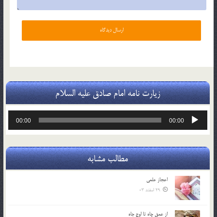
زیارت نامه امام صادق علیه السلام
پخش‌کننده
00:00
00:00
صوت
مطالب مشابه
اعجاز علمی
29 اسفند 03
از عمق چاه تا اوج جاه