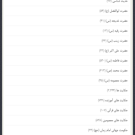
حدیث شناسی
(97)
حضرت ابوالفضل (ع)
(54)
حضرت خدیجه (س)
(41)
حضرت رقیه (س)
(13)
حضرت زینب (س)
(66)
حضرت علی اکبر (ع)
(23)
حضرت فاطمه (س)
(530)
حضرت محمد (ص)
(613)
حضرت معصومه (س)
(45)
حکایت ها
(2,244)
حکایت های آموزنده
(749)
حکایت های قرآنی
(107)
حکایت های معصومین
(838)
حکومت جهانی امام زمان (عج)
(24)