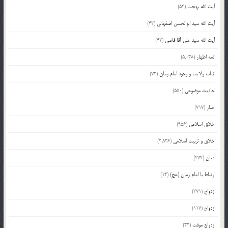
آیت الله بهجت
(54)
آیت الله سید ابوالحسن اصفهانی
(43)
آیت الله سید علی آقا قاضی
(42)
ائمه اطهار
(5,038)
اثبات ولایت و وجود امام زمان
(73)
احادیث موضوعی
(550)
اخبار
(717)
اخلاق اسلامی
(956)
اخلاق و تربیت اسلامی
(2,836)
ادیان
(474)
ارتباط با امام زمان (عج)
(14)
ازدواج
(371)
ازدواج
(117)
ازدواج موقت
(32)