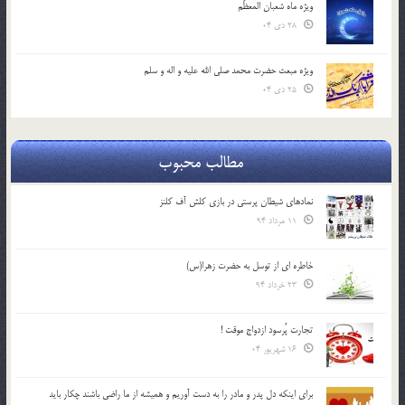
ویژه ماه شعبان المعظّم
28 دی 04
ویژه مبعث حضرت محمد صلی الله علیه و اله و سلم
25 دی 04
مطالب محبوب
نمادهای شیطان پرستی در بازی کلش آف کلنز
11 مرداد 94
خاطره ای از توسل به حضرت زهرا(س)
23 خرداد 94
تجارت پُرسود ازدواج موقت !
16 شهریور 04
براي اينكه دل پدر و مادر را به دست آوريم و هميشه از ما راضي باشند چكار بايد