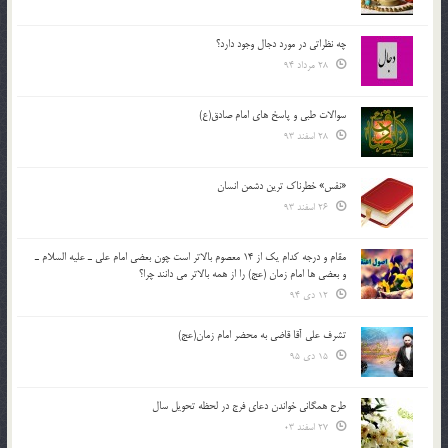
چه نظراتی در مورد دجال وجود دارد؟
28 مرداد 94
سوالات طبی و پاسخ های امام صادق(ع)
28 اسفند 93
«نفس» خطرناک ترین دشمن انسان
26 اسفند 93
مقام و درجه كدام يك از 14 معصوم بالاتر است چون بعضي امام علي ـ عليه السلام ـ
و بعضي ها امام زمان (عج) را از همه بالاتر مي دانند چرا؟
12 دی 94
تشرف علي آقا قاضي به محضر امام زمان(عج)
15 دی 95
طرح همگانی خواندن دعای فرج در لحظه تحویل سال
27 اسفند 03