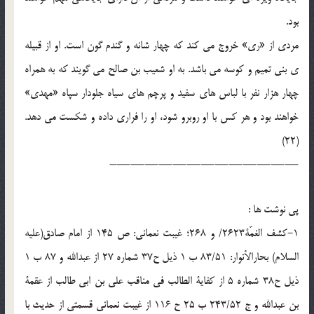
بود.
مردی از «ری» خروج می کند که چهار شانه و گندم گون است. او از قبیله
ی بنی تمیم و کوسه می باشد. به او شعیب بن صالح می گویند که به همراه
چهار هزار نفر با لباس های سفید و پرچم های سیاه جلودار سپاه «مهدی»
خواهند بود و هر کس با او روبرو شود، او را فراری داده و شکست می دهد.
(22)
—————————————–
پی نوشت ها :
1-کشف الغمّة2623/ و 268؛ غیبت نعمانی: ص 145 از امام صادق(علیه
السلام) بحارالأنوار: 83/51 ب 1 ذیل ح37 شماره 27 از عبدالله و 87 ب 1
ذیل ح38 شماره 5 از کفایة الطالب فی مناقب علی بن ابی طالب از عقمة
بن عبدالله و ج 243/52 ب 25 ح 116 از غیبت نعمانی قسمتی از حدیث با