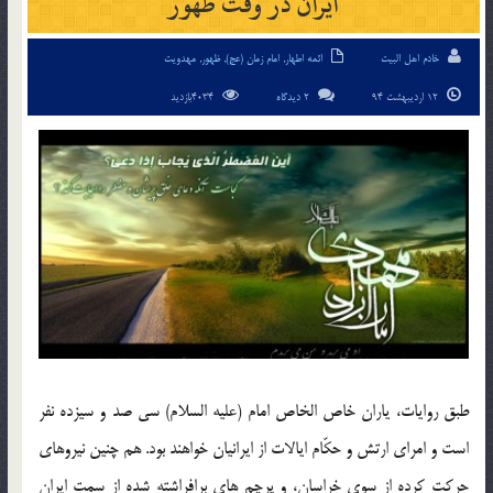
ایران در وقت ظهور
خادم اهل البیت
ائمه اطهار
,
امام زمان (عج)
,
ظهور
,
مهدویت
12 اردیبهشت 94
2 دیدگاه
4034بازدید
طبق روایات، یاران خاص الخاص امام (علیه السلام) سی صد و سیزده نفر
است و امرای ارتش و حکّام ایالات از ایرانیان خواهند بود. هم چنین نیروهای
حرکت کرده از سوی خراسان، و پرچم های برافراشته شده از سمت ایران