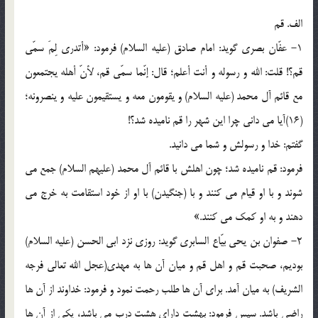
الف. قم
1- عفّان بصری گوید: امام صادق (علیه السلام) فرمود: «أتدری لِمَ سمّی
قم؟! قلت: الله و رسوله و أنت أعلم؛ قال: إنّما سمّی قم، لأنّ أهله یجتمعون
مع قائم آل محمد (علیه السلام) و یقومون معه و یستقیمون علیه و ینصرونه؛
(16)آیا می دانی چرا این شهر را قم نامیده شد؟!
گفتم: خدا و رسولش و شما می دانید.
فرمود: قم نامیده شد؛ چون اهلش با قائم آل محمد (علیهم السلام) جمع می
شوند و با او قیام می کنند و با (جنگیدن) با او از خود استقامت به خرج می
دهند و به او کمک می کنند.»
2- صفوان بن یحی بیّاع السابری گوید: روزی نزد ابی الحسن (علیه السلام)
بودیم، صحبت قم و اهل قم و میان آن ها به مهدی(عجل الله تعالی فرجه
الشریف) به میان آمد. برای آن ها طلب رحمت نمود و فرمود: خداوند از آن ها
راضی باشد. سپس فرمود: بهشت دارای هشت درب می باشد، یکی از آن ها