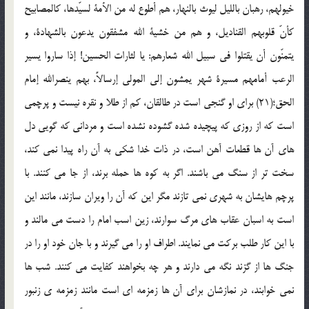
خیولهم، رهبان باللیل لیوث بالنهار، هم أطوع له من الأمة لسیّدها، کالمصابیح
کأنّ قلوبهم القنادیل، و هم من خشیة الله مشفقون یدعون بالشهادة، و
یتمنّون أن یقتلوا فی سبیل الله شعارهم: یا لثارات الحسین! إذا ساروا یسیر
الرعب أمامهم مسیرة شهر یمشون إلی المولی إرسالاً، بهم ینصرالله إمام
الحق؛(21) برای او گنجی است در طالقان، کم از طلا و نقره نیست و پرچمی
است که از روزی که پیچیده شده گشوده نشده است و مردانی که گویی دل
های آن ها قطعات آهن است، در ذات خدا شکی به آن راه پیدا نمی کند،
سخت تر از سنگ می باشند. اگر به کوه ها حمله برند، از جا می کنند. با
پرچم هایشان به شهری نمی تازند مگر این که آن را ویران سازند، مانند این
است به اسبان عقاب های مرگ سوارند، زین اسب امام را دست می مالند و
با این کار طلب برکت می نمایند. اطراف او را می گیرند و با جان خود او را در
جنگ ها از گزند نگه می دارند و هر چه بخواهند کفایت می کنند. شب ها
نمی خوابند، در نمازشان برای آن ها زمزمه ای است مانند زمزمه ی زنبور