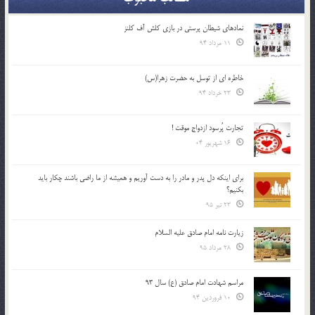
نمادهای شیطان پرستی در بازی کلش آف کلنز
11 مرداد 94
خاطره ای از توسل به حضرت زهرا(س)
23 خرداد 94
تجارت پُرسود ازدواج موقت !
16 شهریور 04
براي اينكه دل پدر و مادر را به دست آوريم و هميشه از ما راضي باشند چكار بايد
بكنيم؟
23 تیر 95
زیارت نامه امام صادق علیه السلام
28 مرداد 95
مراسم شهادت امام صادق (ع) سال 93
10 فروردین 94