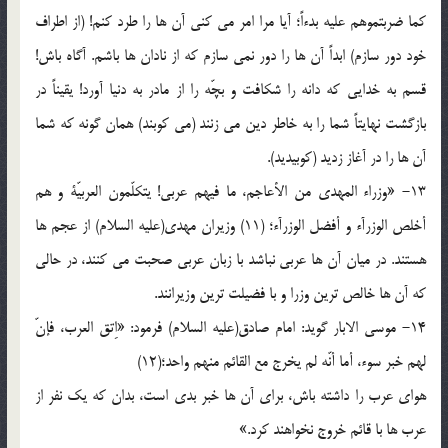
کما ضربتموهم علیه بدءاً؛ آیا مرا امر می کنی آن ها را طرد کنم! (از اطراف
خود دور سازم) ابداً آن ها را دور نمی سازم که از نادان ها باشم. آگاه باش!
قسم به خدایی که دانه را شکافت و بچّه را از مادر به دنیا آورد! یقیناً در
بازگشت نهایتاً شما را به خاطر دین می زنند (می کوبند) همان گونه که شما
آن ها را در آغاز زدید (کوبیدید).
13- «وزراء المهدی من الأعاجم، ما فیهم عربی! یتکلّمون العربیّة و هم
أخلص الوزرآء و أفضل الوزرآء؛ (11) وزیران مهدی(علیه السلام) از عجم ها
هستند. در میان آن ها عربی نباشد با زبان عربی صحبت می کنند، در حالی
که آن ها خالص ترین وزرا و با فضیلت ترین وزیرانند.
14- موسی الابار گوید: امام صادق(علیه السلام) فرمود: «اِتق العرب، فإنّ
لهم خبر سوء، أما أنّه لم یخرج مع القائم منهم واحد؛(12)
هوای عرب را داشته باش، برای آن ها خبر بدی است، بدان که یک نفر از
عرب ها با قائم خروج نخواهند کرد.»