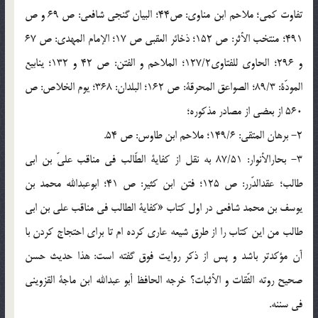
تفاوت کمی؛ ملاحم ابن مناوی: ص44؛ البیان گنجی شافعی: ص 69 و ص
491؛ منتخب الأثر: ص 152؛ ذخائر العقبی ص 17؛ الإمام المهدی: ص 67
و 296؛ الحاوی للفتاوی127/2؛ الملاحم و الفتن: ص 42 و 132؛ ینابیع
المودّة: 89/3؛ الصواعق المحرقة: ص 162؛ البلدان: 368؛ یوم الخلاص: ص
560 از بعضی از مصادر مذکوره؛
2- برهان المتقی: 149/6؛ ملاحم ابن طاوس: ص 54.
3- بحارالأنوار: 87/51 به نقل از کفایة الطّالب فی مناقب علیّ بن ابی
طالب؛ عقدالدّرر: ص 125؛ فتن ابن کثیر: ص 41؛ ابوعبدالله محمد بن
یوسف بن محمد شافعی در اول کتاب «کفایة الطالب فی مناقب علی بن ابی
طالب من این کتاب را از طرق شیعه عاری کرده ام تا برای احتجاج کردن با
آن مؤکدتر باشد و پس از ذکر روایت فوق گفته است: هذا حدیث حسن
صحیح روته الثّقات و الأثبات؟ خرجه الحافظ أبو عبدالله ابن ماجة القزوینی
فی سننه.