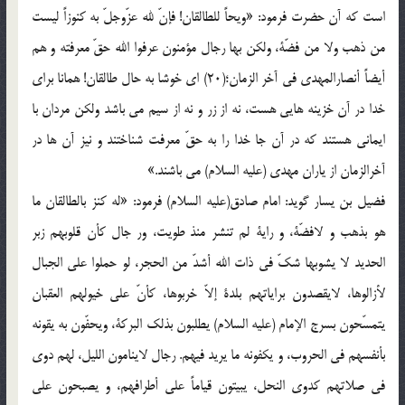
است که آن حضرت فرمود: «ویحاً للطالقان! فإنّ لله عزّوجلّ به کنوزاً لیست
من ذهب ولا من فضّة، ولکن بها رجال مؤمنون عرفوا الله حقّ معرفته و هم
أیضاً أنصارالمهدی فی آخر الزمان؛(20) ای خوشا به حال طالقان! همانا برای
خدا در آن خزینه هایی هست، نه از زر و نه از سیم می باشد ولکن مردان با
ایمانی هستند که در آن جا خدا را به حقّ معرفت شناختند و نیز آن ها در
آخرالزمان از یاران مهدی (علیه السلام) می باشند.»
فضیل بن یسار گوید: امام صادق(علیه السلام) فرمود: «له کنز بالطالقان ما
هو بذهب و لافضّة، و رایة لم تنشر منذ طویت، ور جال کأن قلوبهم زبر
الحدید لا یشوبها شکّ فی ذات الله أشدّ من الحجر، لو حملوا علی الجبال
لأزالوها، لایقصدون برایاتهم بلدة إلاّ خربوها، کأنّ علی خیولهم العقبان
یتمسّحون بسرج الإمام (علیه السلام) یطلبون بذلک البرکة، ویحفّون به یقونه
بأنفسهم فی الحروب، و یکفونه ما یرید فیهم. رجال لاینامون اللیل، لهم دوی
فی صلاتهم کدوی النحل، یبیتون قیاماً علی أطرافهم، و یصبحون علی