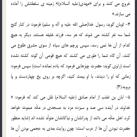
خروج می کنند و برای «مهدی(علیه السلام)» زمینه ی سلطنتش را آماده
می سازند.»
4- ثوبان گوید: رسول خدا(صلی الله علیه و آله و سلم) فرمود: در کنار گنج
شما سه نفر کشته می شوند که هر سه، فرزند خلیفه هستند. دیگر به هیچ
کدام از آن ها نمی رسد، سپس پرچم های سیاه از سوی مشرق طلوع می
کنند، آن گاه شما را طوری می کشند که هیچ قومی آن گونه کشته نشده
است (راوی گوید: حضرت چیزهایی فرمود که یادم نمانده است) سپس فرمود:
زمانی که او را دیدند، با او بیعت کنید، اگرچه بر روی یخ چهاردست و پا
بروید.(4)
5- ابان بن تغلب از امام صادق (علیه السلام) نقل می کند که فرمود: «
خداوند در آینده سی صد و سیزده مرد به مسجدی در مکّه مبعوث خواهد
کرد. اهل مکّه می دانند از پدرانشان و نیاکانشان متولّد نشده اند (شاید منظور
حضرت نبودن آن ها از عرب است؛ چون روایت بعدی به عجمی بودن آن ها