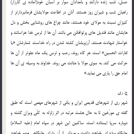
عسل، شب زنده دارانند و بامدادان سوار بر اسبان خود(آماده ی کارزار)
راهبان شب و شیران روز هستند. آنان در اطاعت مولایشان فرمانبردارتر از
کنیزان نسبت به مولای خود هستند، مانند چراغ های روشنایی بخش و دل
هایشان مانند قندیل های پرتوافکن می باشد. آن ها از ترس خدا هراسانند و
خواستار شهادت هستند. آرزویشان کشته شدن در راه خداست. شعارشان «یا
لثارات الحسین» است. هر گاه روند، رعب و ترس یک ماه جلوتر از آن ها
حرکت می کند. به سوی مولا با متانت می روند. خداوند به وسیله ی آن ها
امام حق را یاری می نماید.»
ج. ری
شهر ری از شهرهای قدیمی ایران و یکی از شهرهای مهمی است که طبق
گفته ی مورّخین تا به حال هشت مرتبه در اثر زلزله به کلّی ویران گشته و
دوباره سرپا ایستاده است. ساکنین این شهر در سپاه امام (علیه السلام)
جایگاه ویژه ای خواهند داشت و مردانی از آن دارای جایگاهی مهم خواهند