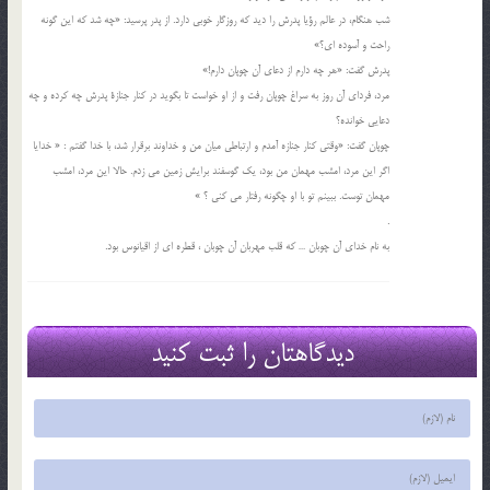
شب هنگام، در عالم رؤیا پدرش را دید که روزگار خوبی دارد. از پدر پرسید: «چه شد که این گونه
راحت و آسوده ای؟»
پدرش گفت: «هر چه دارم از دعای آن چوپان دارم!»
مرد، فردای آن روز به سراغ چوپان رفت و از او خواست تا بگوید در کنار جنازۀ پدرش چه کرده و چه
دعایی خوانده؟
چوپان گفت: «وقتی کنار جنازه آمدم و ارتباطی میان من و خداوند برقرار شد، با خدا گفتم : « خدایا
اگر این مرد، امشب مهمان من بود، یک گوسفند برایش زمین می زدم. حالا این مرد، امشب
مهمان توست. ببینم تو با او چگونه رفتار می کنی ؟ »
.
به نام خدای آن چوبان … که قلب مهربان آن چوبان ، قطره ای از اقیانوس بود.
دیدگاهتان را ثبت کنید