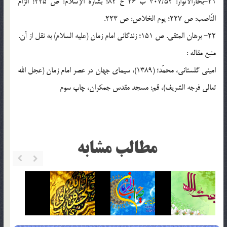
21-بحارالأنوار: 307/52 ب 26 ح 82؛ بشارة الإسلام: ص 225؛ الزام
النّاصب: ص 227؛ یوم الخلاص: ص 223.
22- برهان المتقی. ص 151؛ زندگانی امام زمان (علیه السلام) به نقل از آن.
منبع مقاله :
امینی گلستانی، محمّد؛ (1389)، سیمای جهان در عصر امام زمان (عجل الله
تعالی فرجه الشریف)، قم: مسجد مقدس جمکران، چاپ سوم
مطالب مشابه