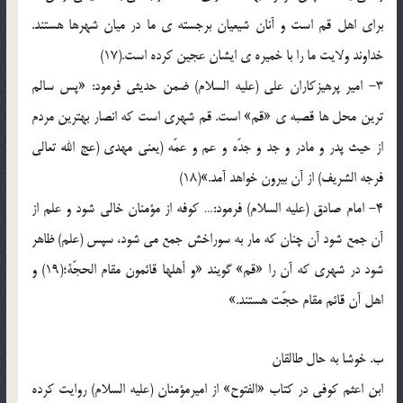
برای اهل قم است و آنان شیعیان برجسته ی ما در میان شهرها هستند.
خداوند ولایت ما را با خمیره ی ایشان عجین کرده است.(17)
3- امیر پرهیزکاران علی (علیه السلام) ضمن حدیثی فرمود: «پس سالم
ترین محل ها قصبه ی «قم» است. قم شهری است که انصار بهترین مردم
از حیث پدر و مادر و جد و جدّه و عم و عمّه (یعنی مهدی (عج الله تعالی
فرجه الشریف) از آن بیرون خواهد آمد.»(18)
4- امام صادق (علیه السلام) فرمود:… کوفه از مؤمنان خالی شود و علم از
آن جمع شود آن چنان که مار به سوراخش جمع می شود، سپس (علم) ظاهر
شود در شهری که آن را «قم» گویند «و أهلها قائمون مقام الحجّة؛(19) و
اهل آن قائم مقام حجّت هستند.»
ب. خوشا به حال طالقان
ابن اعثم کوفی در کتاب «الفتوح» از امیرمؤمنان (علیه السلام) روایت کرده