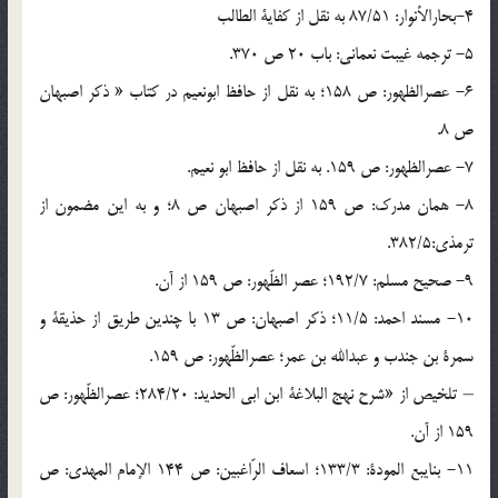
4-بحارالأنوار: 87/51 به نقل از کفایة الطالب
5- ترجمه غیبت نعمانی: باب 20 ص 370.
6- عصرالظهور: ص 158؛ به نقل از حافظ ابونعیم در کتاب « ذکر اصبهان
ص 8.
7- عصرالظهور: ص 159. به نقل از حافظ ابو نعیم.
8- همان مدرک: ص 159 از ذکر اصبهان ص 8؛ و به این مضمون از
ترمذی:382/5.
9- صحیح مسلم: 192/7؛ عصر الظّهور: ص 159 از آن.
10- مسند احمد: 11/5؛ ذکر اصبهان: ص 13 با چندین طریق از حذیقة و
سمرة بن جندب و عبدالله بن عمر؛ عصرالظّهور: ص 159.
– تلخیص از «شرح نهج البلاغة ابن ابی الحدید: 284/20؛ عصرالظّهور: ص
159 از آن.
11- بنایبع المودة: 133/3؛ اسعاف الرّاغبین: ص 144 الإمام المهدی: ص