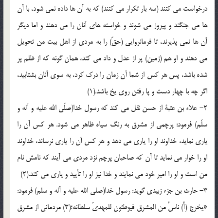
درخواست می کنند (سه بار تکرار می کنند) که به آن ها داده نمی شود، با آن
ها می جنگند و پیروز می شوند و خواسته های آنان را می دهند و اما دیگر
آن ها نمی پذیرند، تا فرمانروایی (حقّ) را به مردی از اهل بیت من تحویل
می دهند و او هم (زمین) پر از عدل و داد می کند، همان گونه که از ظلم پر
شده باشد، پس هر کس از شما آن زمان را درک کرد، به سوی آنان بشتابید،
اگر چه با چهار دست و پا رفتن روی یخ باشد.(1)
2- علاء بن عتبة از حسن نقل می کند که رسول خدا(صلّی الله علیه و آله و
سلّم) فرمود: پرچمی از مشرق به رنگ سیاه ظاهر می شود. هر کس آن را
یاری نماید، خداوند او را یاری می دهد و هر کس آن را یاری نرساند، خداوند
او را خوار می نماید تا آن که صاحبان پرچم نزد مردی می آیند که نامش نام
من است و او را امیر خود می نمایند و خدا نیز او را تأیید و یاری می کند.(2)
3- حارث بن جزء زبیدی گوید: رسول خدا(صلی الله علیه و آله و سلم) فرمود:
«یخرج (أُ) ناسٌ من المشرق فیوطئون للمهدیّ سلطانه؛(3) مردمانی از مشرق