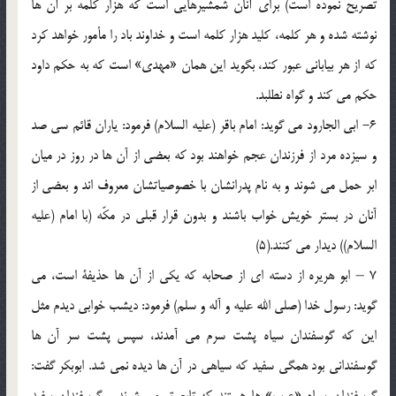
تصریح نموده است) برای آنان شمشیرهایی است که هزار کلمه بر آن ها
نوشته شده و هر کلمه، کلید هزار کلمه است و خداوند باد را مأمور خواهد کرد
که از هر بیابانی عبور کند، بگوید این همان «مهدی» است که به حکم داود
حکم می کند و گواه نطلبد.
6- ابی الجارود می گوید: امام باقر (علیه السلام) فرمود: یاران قائم سی صد
و سیزده مرد از فرزندان عجم خواهند بود که بعضی از آن ها در روز در میان
ابر حمل می شوند و به نام پدرانشان با خصوصیاتشان معروف اند و بعضی از
آنان در بستر خویش خواب باشند و بدون قرار قبلی در مکّه (با امام (علیه
السلام)) دیدار می کنند.(5)
7 – ابو هریره از دسته ای از صحابه که یکی از آن ها حذیفة است، می
گوید: رسول خدا (صلی الله علیه و آله و سلم) فرمود: دیشب خوابی دیدم مثل
این که گوسفندان سیاه پشت سرم می آمدند، سپس پشت سر آن ها
گوسفندانی بود همگی سفید که سیاهی در آن ها دیده نمی شد. ابوبکر گفت:
گوسفندان سیاه «عرب» ها هستند که تابع تو می شوند و گوسفندان سفید