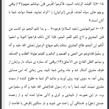
15-«إذا أقبلت الرایات السود، فأکرموا الفُرس فإنّ دولتکم معهم؛(13) وقتی
پرچم های سیاه آمدند، فُرس (ایرانیان) را اکرام نمایید، همانا دولت شما با
آنان است.»
16-« امیرالمؤمنین (علیه السلام) فرمود:« … و بدا لکم النجم ذو الذنب من
قبل المشرق و لاح لکم القمر المنیر، فإذا کان ذلک فراجعوا التوبة و اعلموا
أنّکم إن اتّبعتم طالع المشرق سلک بکم منهاج الرسول (صلی الله علیه و آله
و سلّم) فتداویتم من العمی و الصمم و البکم و کفیتم مؤونة الطلب و التعسّف
و نبذتم الثقل الفادح عن الأعناق؛(14) وقتی که ستاره ی دنباله دار برایتان از
طرف مشرق آشکار شد و ماه روشن شما تابید، پس زمانی که این مسایل
پیش آمد، به سوی توبه روی آورید و بدانید اگر شما به طلوع کننده از سمت
مشرق تبعیّت کنید، شما را به راه رسول خدا(صلی الله علیه و آله و سلم) می
برد، در این صورت از نابینایی و کری و لالی مداوا شده اید و از زحمت
جستن (حقّ) و خستگی آن راحت می شوید و بار سنگین (قرض یا طاعت از