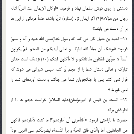
دستش را روی دوش سلمان نهاد و فرمود: «لوکان الإیمان عند الثریّا لناله
رجال من هؤلاء»(9) اگر ایمان نزد (ستاره) ثریّا باشد، حتماً مردانی از این ها
بر آن دست می یابند.»
11- احمد بن حنبل نقل می کند که رسول خدا(صلی الله علیه و آله و سلم)
فرمود: «یوشک أن یملأ الله تبارک و تعالی أیدیکم من العجم، ثمّ یکونون
أسداً لا یفرّون فیقتلون مقاتلتکم و لا یأکلون فیئکم،(10) نزدیک است خدای
تبارک و تعالی دستان شما را از عجم پُر کند، سپس شیرانی می شوند که
فرار نمی کنند پس با جنگجویان شما می جنگند و دست آوردهای شما را
نمی خورند.»
12- اشعث بن قیس از امیرمؤمنان(علیه السلام) خواست عجم ها را از
اطرافش براند.
حضرت با ناراحتی فرمود: «أفتأمرنی أن أطردهم؟! ما کنت لأطردهم فأکون
من الجاهلین. أما والّذی فلق الحبّة و برأ النّسمة، لیضربنّکم علی الدین عوداً