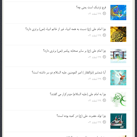
فرج نزدیک است یعنی چه؟
29 اسفند 03
چرا امام علی (ع) نسبت به همه انبیاء غیر از خاتم انبیاء (ص) برتری دارد؟
29 اسفند 03
چرا امام علی (ع) بر سایر صحابه پیامبر (ص) برتری دارد؟
29 اسفند 03
آیا شمشیر (ذوالفقار ) امیر المومنین علیه السلام دو سر داشته است؟
29 اسفند 03
چرا به امام علی (علیه السلام) حیدرکرار می گفتند؟
29 اسفند 03
چرا تولد حضرت علی (ع) در کعبه بوده است؟
29 اسفند 03