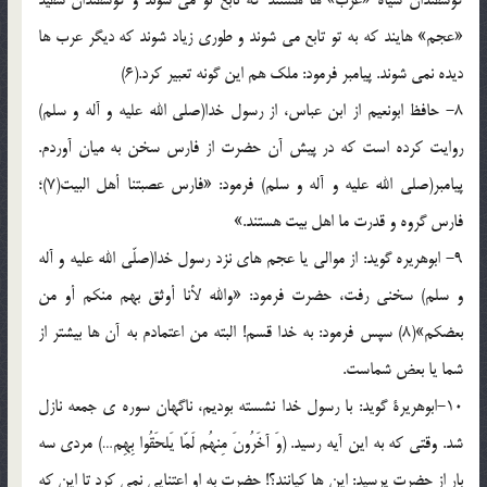
«عجم» هایند که به تو تابع می شوند و طوری زیاد شوند که دیگر عرب ها
دیده نمی شوند. پیامبر فرمود: ملک هم این گونه تعبیر کرد.(6)
8- حافظ ابونعیم از ابن عباس، از رسول خدا(صلی الله علیه و آله و سلم)
روایت کرده است که در پیش آن حضرت از فارس سخن به میان آوردم.
پیامبر(صلی الله علیه و آله و سلم) فرمود: «فارس عصبتنا أهل البیت(7)؛
فارس گروه و قدرت ما اهل بیت هستند.»
9- ابوهریره گوید: از موالی یا عجم های نزد رسول خدا(صلّی الله علیه و آله
و سلم) سخنی رفت، حضرت فرمود: «والله لأنا أوثق بهم منکم أو من
بعضکم»(8) سپس فرمود: به خدا قسم! البته من اعتمادم به آن ها بیشتر از
شما یا بعض شماست.
10-ابوهریرة گوید: با رسول خدا نشسته بودیم، ناگهان سوره ی جمعه نازل
شد. وقتی که به این آیه رسید. (وَ آخَرُونَ مِنهُم لَمّا یَلحَقُوا بِهِم…) مردی سه
بار از حضرت پرسید: این ها کیانند؟! حضرت به او اعتنایی نمی کرد تا این که