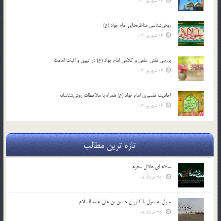
16 شهریور 03
روش‌شناسی مناظره‌های امام جواد (ع)
16 شهریور 03
بررسی نقش علمی و کلامی امام جواد (ع) در تبیین و اثبات امامت
16 شهریور 03
احادیث تفسیری امام جواد (ع) همراه با ملاحظات روش‌شناسانه
16 شهریور 03
تازه ترین مطالب
سلام ای هلال محرم
25 خرداد 05
منزل به منزل با کاروان حسین بن علی علیه السلام
25 خرداد 05