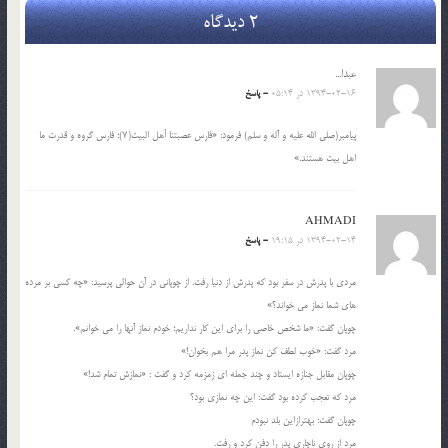
2 دیدگاه
عبدا...
1394-02-16 در 05:14
- پاسخ
پیامبر(صلی الله علیه و آله و سلم) فرمود: «فارس عصبتنا أهل البیت(۷)؛ فارس گروه و قدرت ما
اهل بیت هستند.»
AHMADI
1394-02-14 در 19:15
- پاسخ
مردی با پدرش در سفر بود که پدرش از دنیا رفت. از چوپانی در آن حوالی پرسید: «چه کسی بر مرده
های شما نماز می خواند؟»
چوپان گفت: «ما شخص خاصی را برای این کار نداریم؛ خودم نماز آنها را می خوانم».
مرد گفت: «خوب لطف کن نماز پدر مرا هم بخوان!»
چوپان مقابل جنازه ایستاد و چند جمله ای زمزمه کرد و گفت : «نمازش تمام شد!»
مرد که تعجب کرده بود گفت: این چه نمازی بود؟
چوپان گفت: بهترازاین بلد نبودم
مرد از روی ناچاری پدر را دفن کرد و رفت.