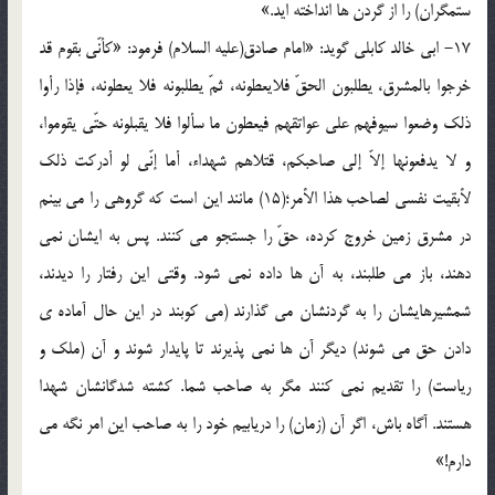
ستمگران) را از گردن ها انداخته اید.»
17- ابی خالد کابلی گوید: «امام صادق(علیه السلام) فرمود: «کأنّی بقوم قد
خرجوا بالمشرق، یطلبون الحقّ فلایعطونه، ثمّ یطلبونه فلا یعطونه، فإذا رأوا
ذلک وضعوا سیوفهم علی عواتقهم فیعطون ما سألوا فلا یقبلونه حتّی یقوموا،
و لا یدفعونها إلاّ إلی صاحبکم، قتلاهم شهداء، أما إنّی لو أدرکت ذلک
لأبقیت نفسی لصاحب هذا الأمر؛(15) مانند این است که گروهی را می بینم
در مشرق زمین خروج کرده، حقّ را جستجو می کنند. پس به ایشان نمی
دهند، باز می طلبند، به آن ها داده نمی شود. وقتی این رفتار را دیدند،
شمشیرهایشان را به گردنشان می گذارند (می کوبند در این حال آماده ی
دادن حق می شوند) دیگر آن ها نمی پذیرند تا پایدار شوند و آن (ملک و
ریاست) را تقدیم نمی کنند مگر به صاحب شما. کشته شدگانشان شهدا
هستند. آگاه باش، اگر آن (زمان) را دریابیم خود را به صاحب این امر نگه می
دارم!»